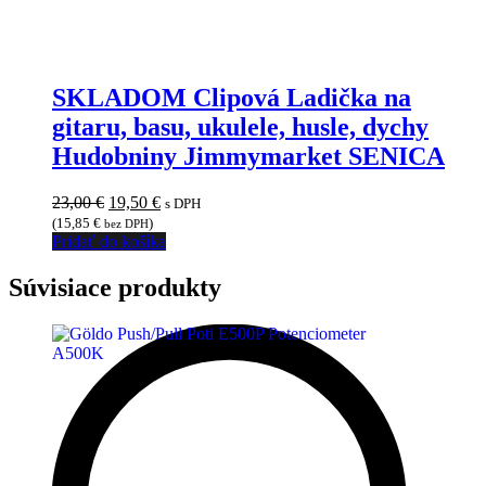
SKLADOM Clipová Ladička na
gitaru, basu, ukulele, husle, dychy
Hudobniny Jimmymarket SENICA
Pôvodná
Aktuálna
23,00
€
19,50
€
s DPH
cena
cena
(
15,85
€
)
bez DPH
bola:
je:
Pridať do košíka
23,00 €.
19,50 €.
Súvisiace produkty