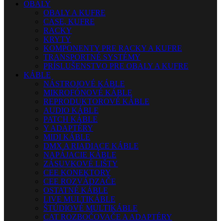
OBALY
OBALY A KUFRE
CASE, KUFRE
RACKY
KRYTY
KOMPONENTY PRE RACKY A KUFRE
TRANSPORTNÉ SYSTÉMY
PRÍSLUŠENSTVO PRE OBALY A KUFRE
KÁBLE
NÁSTROJOVÉ KÁBLE
MIKROFÓNOVÉ KÁBLE
REPRODUKTOROVÉ KÁBLE
AUDIO KÁBLE
PATCH KÁBLE
Y ADAPTÉRY
MIDI KÁBLE
DMX A RIADIACE KÁBLE
NAPÁJACIE KÁBLE
ZÁSUVKOVÉ LIŠTY
CEE KONEKTORY
CEE ROZVÁDZAČE
OSTATNÉ KÁBLE
LIVE MULTIKÁBLE
ŠTÚDIOVÉ MULTIKÁBLE
CAT ROZBOČOVAČE A ADAPTÉRY