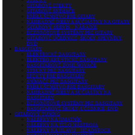
GITAROVÉ EFEKTY
GITAROVÉ SNÍMAČE
PRÍSLUŠENSTVO PRE GITARY
NÁHRADNÉ DIELY A SÚČIASTKY NA GITARY
GITAROVÝ SERVIS – NÁRADIE
BEZDRÔTOVÉ SYSTÉMY PRE GITARY
GITAROVÉ UČEBNICE, ŠKOLY, SPEVNÍKY,
DVD
BASGITARY
ELEKTRICKÉ BASGITARY
ELEKTRO AKUSTICKÉ BASGITARY
BASGITAROVÉ ZOSILŇOVAČE
STRUNY PRE BASGITARY
EFEKTY PRE BASGITARY
SNÍMAČE PRE BASGITARY
PRÍSLUŠENSTVO PRE BASGITARY
NÁHRADNÉ DIELY A SÚČIASTKY NA
BASGITARY
BEZDRÔTOVÉ SYSTÉMY PRE BASGITARY
BASGITAROVÉ ŠKOLY, UČEBNICE, DVD
GITAROVÝ TUNING
NÁLEPKY NA HMATNÍK
NÁLEPKY NA TELO NÁSTROJA
NÁLEPKY NA HLAVU – HEADSTOCK