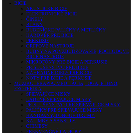
BICIE
AKUSTICKÉ BICIE
ELEKTRONICKÉ BICIE
ČINELY
BLANY
BUBENÍCKE PALIČKY A METLIČKY
HARDVÉR PRE BICIE
PERKUSIE
ORFFOVÉ NÁSTROJE
BUBNY NA POVZBUDZOVANIE, POCHODOVÉ
BICIE NÁSTROJE
MIKROFÓNY PRE BICIE A PERKUSIE
PRÍSLUŠENSTVO PRE BICIE
NÁHRADNÉ DIELY PRE BICIE
NOTY PRE BICIE A PERKUSIE
MUZIKOTERAPIA, MEDITÁCIA, JOGA, ETHNO,
EZOTERIKA
SPIEVAJÚCE MISKY
LADENÉ SPIEVAJÚCE MISKY
PRISLUŠENSTVO PRE SPIEVAJÚCE MISKY
PALIČKY PRE SPIEVAJÚCE MISKY
HANDPANY, TONGUE DRUMY
KALIMBY A SANSULY
CHIMESY
FREKVENČNÉ LADIČKY