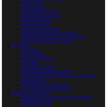
TAM-TAMY
WIND GONGY
NALADENÉ GONGY
PLANETÁRNE GONGY
OSTATNÉ GONGY
ČÍNSKE ČINELY
PALIČKY PRE GONGY
NÁHRADNÉ DIELY PRE GONGY
STOJANY NA GONGY A TAM-TAMY
OBALY A KUFRE NA GONGY
KLÁVESY
KLÁVESY
STAGE PIÁNA
DIGITÁLNE PIÁNA
KLAVÍRE
KLAVÍRNE KRÍDLA
MIDI MASTER KEYBOARDY
SYNTETIZÁTORY A PRACOVNÉ STANICE
AKORDEÓNY
ELEKTRONICKÉ ORGANY
KLÁVESOVÉ ZOSILŇOVAČE
PÓDIOVÁ TECHNIKA
KOMPLETNÉ OZVUČOVACIE SYSTÉMY
REPRODUKTORY
MIXÁŽNE PULTY