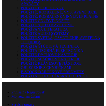
APARÁTY
POUŽITÉ ELEKTRÓNKY
POUŽITÉ, ROZBALENÉ, VYSTAVENÉ BICIE
POUŽITÉ, ROZBALENÉ VINYLY, LP PLATNE
POUŽITÉ CD / DVD NOSIČE
POUŽITÉ AUDIO KAZETY MG
POUŽÍVANÁ LITERATÚRA
POUŽITÉ AUDIO SYSTÉMY
POUŽITÉ SVETLÁ, OSVETLENIE, SVETELNÁ
TECHNIKA
POUŽITÁ ŠTÚDIOVÁ TECHNIKA
POUŽITÁ DROBNÁ ELEKTRONIKA
POUŽITÉ DYCHOVÉ NÁSTROJE
POUŽITÉ SLÁČIKOVÉ NÁSTROJE
POUŽITÉ KLÁVESOVÉ NÁSTROJE
OBLEČENIE S CHYBIČKAMI
B-STOCK DARČEKOVÉ PREDMETY
POUŽITÁ KANCELÁRSKA TECHNIKA
Prihlásiť / Registrovať
Môj zoznam želaní
Servis a opravy