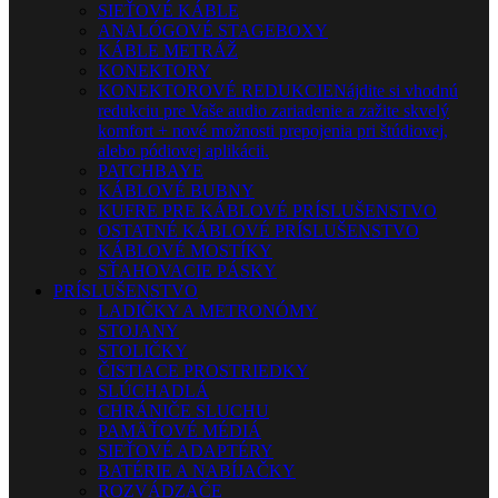
SIEŤOVÉ KÁBLE
ANALÓGOVÉ STAGEBOXY
KÁBLE METRÁŽ
KONEKTORY
KONEKTOROVÉ REDUKCIE
Nájdite si vhodnú
redukciu pre Vaše audio zariadenie a zažite skvelý
komfort + nové možnosti prepojenia pri štúdiovej,
alebo pódiovej aplikácii.
PATCHBAYE
KÁBLOVÉ BUBNY
KUFRE PRE KÁBLOVÉ PRÍSLUŠENSTVO
OSTATNÉ KÁBLOVÉ PRÍSLUŠENSTVO
KÁBLOVÉ MOSTÍKY
SŤAHOVACIE PÁSKY
PRÍSLUŠENSTVO
LADIČKY A METRONÓMY
STOJANY
STOLIČKY
ČISTIACE PROSTRIEDKY
SLÚCHADLÁ
CHRÁNIČE SLUCHU
PAMÄŤOVÉ MÉDIÁ
SIEŤOVÉ ADAPTÉRY
BATÉRIE A NABÍJAČKY
ROZVÁDZAČE