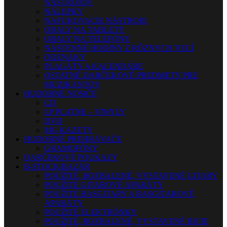
NÁSTROJOV
NÁLEPKY
NAFUKOVACIE NÁSTROJE
OBALY NA TABLETY
OBALY NA TELEFÓNY
NÁSTENNÉ HODINY Z RÔZNYCH VECÍ
ODZNAKY
PLAGÁTY A KALENDÁRE
OSTATNÉ DARČEKOVÉ PREDMETY PRE
MUZIKANTOV
HUDOBNÉ NOSIČE
CD
LP PLATNE – VINYLY
DVD
MG KAZETY
HUDOBNÉ PREHRÁVAČE
GRAMOFÓNY
DARČEKOVÉ POUKAZY
B-STOCK/BAZÁR
POUŽITÉ, ROZBALENÉ, VYSTAVENÉ GITARY
POUŽITÉ GITAROVÉ APARÁTY
POUŽITÉ BASGITARY A BASGITAROVÉ
APARÁTY
POUŽITÉ ELEKTRÓNKY
POUŽITÉ, ROZBALENÉ, VYSTAVENÉ BICIE