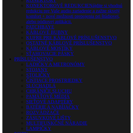
KONEKTORY
KONEKTOROVÉ REDUKCIE
Nájdite si vhodnú
redukciu pre Vaše audio zariadenie a zažite skvelý
komfort + nové možnosti prepojenia pri štúdiovej,
alebo pódiovej aplikácii.
PATCHBAYE
KÁBLOVÉ BUBNY
KUFRE PRE KÁBLOVÉ PRÍSLUŠENSTVO
OSTATNÉ KÁBLOVÉ PRÍSLUŠENSTVO
KÁBLOVÉ MOSTÍKY
SŤAHOVACIE PÁSKY
PRÍSLUŠENSTVO
LADIČKY A METRONÓMY
STOJANY
STOLIČKY
ČISTIACE PROSTRIEDKY
SLÚCHADLÁ
CHRÁNIČE SLUCHU
PAMÄŤOVÉ MÉDIÁ
SIEŤOVÉ ADAPTÉRY
BATÉRIE A NABÍJAČKY
ROZVÁDZAČE
ZÁSUVKOVÉ LIŠTY
MULTIFUNKČNÉ NÁRADIE
LAMPIČKY