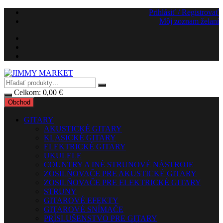
Preskočiť
Prihlásiť / Registrovať
na
Môj zoznam želaní
obsah
Celkom:
0,00
€
Obchod
GITARY
AKUSTICKÉ GITARY
KLASICKÉ GITARY
ELEKTRICKÉ GITARY
UKULELE
COUNTRY A INÉ STRUNOVÉ NÁSTROJE
ZOSILŇOVAČE PRE AKUSTICKÉ GITARY
ZOSILŇOVAČE PRE ELEKTRICKÉ GITARY
STRUNY
GITAROVÉ EFEKTY
GITAROVÉ SNÍMAČE
PRÍSLUŠENSTVO PRE GITARY