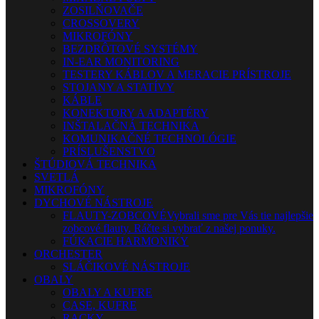
ZOSILŇOVAČE
CROSSOVERY
MIKROFÓNY
BEZDRÔTOVÉ SYSTÉMY
IN-EAR MONITORING
TESTERY KÁBLOV A MERACIE PRÍSTROJE
STOJANY A STATÍVY
KÁBLE
KONEKTORY A ADAPTÉRY
INŠTALAČNÁ TECHNIKA
KOMUNIKAČNÉ TECHNOLÓGIE
PRÍSLUŠENSTVO
ŠTÚDIOVÁ TECHNIKA
SVETLÁ
MIKROFÓNY
DYCHOVÉ NÁSTROJE
FLAUTY-ZOBCOVÉ
Vybrali sme pre Vás tie najlepšie
zobcové flauty. Ráčte si vybrať z našej ponuky.
FÚKACIE HARMONIKY
ORCHESTER
SLÁČIKOVÉ NÁSTROJE
OBALY
OBALY A KUFRE
CASE, KUFRE
RACKY