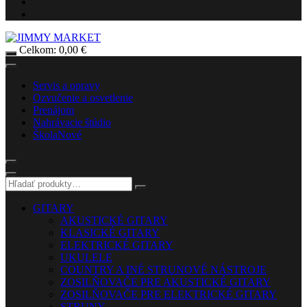
Celkom:
0,00
€
Servis a opravy
Ozvučenie a osvetlenie
Prenájom
Nahrávacie štúdio
Škola
Nové
GITARY
AKUSTICKÉ GITARY
KLASICKÉ GITARY
ELEKTRICKÉ GITARY
UKULELE
COUNTRY A INÉ STRUNOVÉ NÁSTROJE
ZOSILŇOVAČE PRE AKUSTICKÉ GITARY
ZOSILŇOVAČE PRE ELEKTRICKÉ GITARY
STRUNY