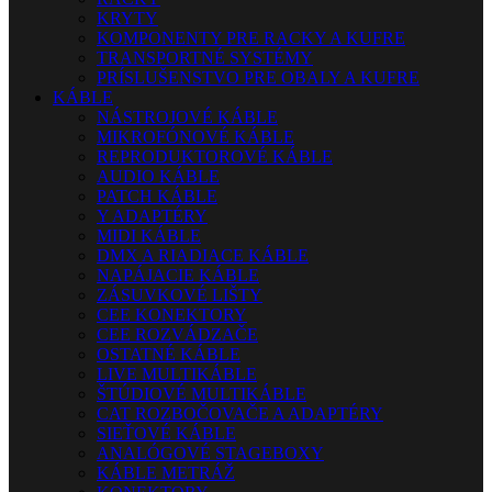
KRYTY
KOMPONENTY PRE RACKY A KUFRE
TRANSPORTNÉ SYSTÉMY
PRÍSLUŠENSTVO PRE OBALY A KUFRE
KÁBLE
NÁSTROJOVÉ KÁBLE
MIKROFÓNOVÉ KÁBLE
REPRODUKTOROVÉ KÁBLE
AUDIO KÁBLE
PATCH KÁBLE
Y ADAPTÉRY
MIDI KÁBLE
DMX A RIADIACE KÁBLE
NAPÁJACIE KÁBLE
ZÁSUVKOVÉ LIŠTY
CEE KONEKTORY
CEE ROZVÁDZAČE
OSTATNÉ KÁBLE
LIVE MULTIKÁBLE
ŠTÚDIOVÉ MULTIKÁBLE
CAT ROZBOČOVAČE A ADAPTÉRY
SIEŤOVÉ KÁBLE
ANALÓGOVÉ STAGEBOXY
KÁBLE METRÁŽ