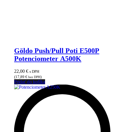
Göldo Push/Pull Poti E500P
Potenciometer A500K
22,00
€
s DPH
(
17,89
€
)
bez DPH
Pridať do košíka