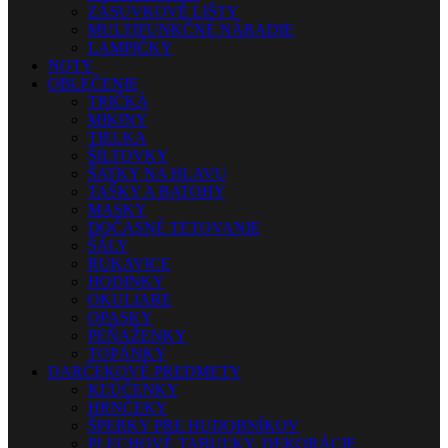
ZÁSUVKOVÉ LIŠTY
MULTIFUNKČNÉ NÁRADIE
LAMPIČKY
NOTY
OBLEČENIE
TRIČKÁ
MIKINY
TIELKA
ŠILTOVKY
ŠATKY NA HLAVU
TAŠKY A BATOHY
MASKY
DOČASNÉ TETOVANIE
ŠÁLY
RUKAVICE
HODINKY
OKULIARE
OPASKY
PEŇAŽENKY
TOPÁNKY
DARČEKOVÉ PREDMETY
KĽÚČENKY
HRNČEKY
ŠPERKY PRE HUDOBNÍKOV
PLECHOVÉ TABUĽKY, DEKORÁCIE