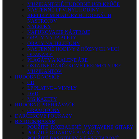
MUZIKANTSKÉ HUDOBNÉ USB KĽÚČE
NÁSTENNÉ LP VINYL HODINY
REPLIKY-MINIATÚRY HUDOBNÝCH
NÁSTROJOV
NÁLEPKY
NAFUKOVACIE NÁSTROJE
OBALY NA TABLETY
OBALY NA TELEFÓNY
NÁSTENNÉ HODINY Z RÔZNYCH VECÍ
ODZNAKY
PLAGÁTY A KALENDÁRE
OSTATNÉ DARČEKOVÉ PREDMETY PRE
MUZIKANTOV
HUDOBNÉ NOSIČE
CD
LP PLATNE – VINYLY
DVD
MG KAZETY
HUDOBNÉ PREHRÁVAČE
GRAMOFÓNY
DARČEKOVÉ POUKAZY
B-STOCK/BAZÁR
POUŽITÉ, ROZBALENÉ, VYSTAVENÉ GITARY
POUŽITÉ GITAROVÉ APARÁTY
POUŽITÉ BASGITARY A BASGITAROVÉ