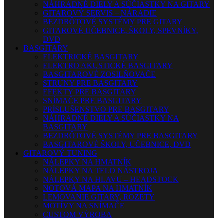
NÁHRADNÉ DIELY A SÚČIASTKY NA GITARY
GITAROVÝ SERVIS – NÁRADIE
BEZDRÔTOVÉ SYSTÉMY PRE GITARY
GITAROVÉ UČEBNICE, ŠKOLY, SPEVNÍKY,
DVD
BASGITARY
ELEKTRICKÉ BASGITARY
ELEKTRO AKUSTICKÉ BASGITARY
BASGITAROVÉ ZOSILŇOVAČE
STRUNY PRE BASGITARY
EFEKTY PRE BASGITARY
SNÍMAČE PRE BASGITARY
PRÍSLUŠENSTVO PRE BASGITARY
NÁHRADNÉ DIELY A SÚČIASTKY NA
BASGITARY
BEZDRÔTOVÉ SYSTÉMY PRE BASGITARY
BASGITAROVÉ ŠKOLY, UČEBNICE, DVD
GITAROVÝ TUNING
NÁLEPKY NA HMATNÍK
NÁLEPKY NA TELO NÁSTROJA
NÁLEPKY NA HLAVU – HEADSTOCK
NOTOVÁ MAPA NA HMATNÍK
LEMOVANIE GITARY, ROZETY
MOTÍVY NA SNÍMAČE
CUSTOM VÝROBA