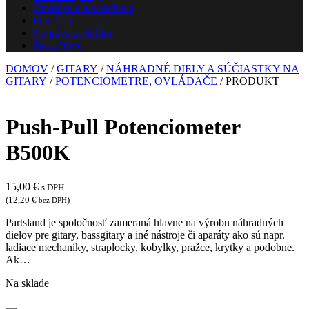
Ozvučenie a osvetlenie
Prenájom
Nahrávacie štúdio
Škola
Nové
DOMOV
/
GITARY
/
NÁHRADNÉ DIELY A SÚČIASTKY NA
GITARY
/
POTENCIOMETRE, OVLÁDAČE
/ PRODUKT
Push-Pull Potenciometer
B500K
15,00
€
s DPH
(
12,20
€
)
bez DPH
Partsland je spoločnosť zameraná hlavne na výrobu náhradných
dielov pre gitary, bassgitary a iné nástroje či aparáty ako sú napr.
ladiace mechaniky, straplocky, kobylky, pražce, krytky a podobne.
Ak…
Na sklade