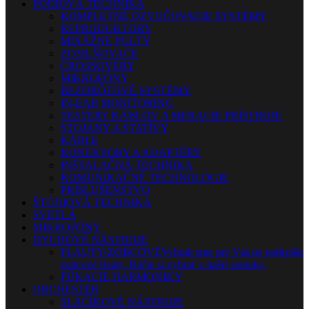
PÓDIOVÁ TECHNIKA
KOMPLETNÉ OZVUČOVACIE SYSTÉMY
REPRODUKTORY
MIXÁŽNE PULTY
ZOSILŇOVAČE
CROSSOVERY
MIKROFÓNY
BEZDRÔTOVÉ SYSTÉMY
IN-EAR MONITORING
TESTERY KÁBLOV A MERACIE PRÍSTROJE
STOJANY A STATÍVY
KÁBLE
KONEKTORY A ADAPTÉRY
INŠTALAČNÁ TECHNIKA
KOMUNIKAČNÉ TECHNOLÓGIE
PRÍSLUŠENSTVO
ŠTÚDIOVÁ TECHNIKA
SVETLÁ
MIKROFÓNY
DYCHOVÉ NÁSTROJE
FLAUTY-ZOBCOVÉ
Vybrali sme pre Vás tie najlepšie
zobcové flauty. Ráčte si vybrať z našej ponuky.
FÚKACIE HARMONIKY
ORCHESTER
SLÁČIKOVÉ NÁSTROJE