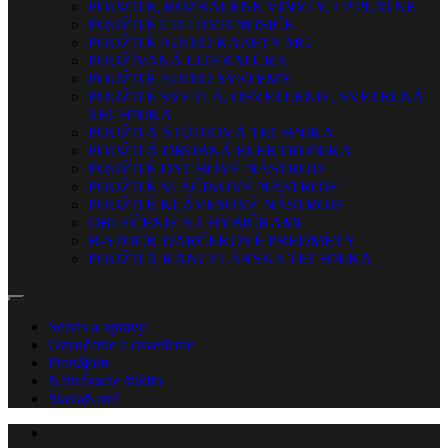
POUŽITÉ, ROZBALENÉ VINYLY, LP PLATNE
POUŽITÉ CD / DVD NOSIČE
POUŽITÉ AUDIO KAZETY MG
POUŽÍVANÁ LITERATÚRA
POUŽITÉ AUDIO SYSTÉMY
POUŽITÉ SVETLÁ, OSVETLENIE, SVETELNÁ
TECHNIKA
POUŽITÁ ŠTÚDIOVÁ TECHNIKA
POUŽITÁ DROBNÁ ELEKTRONIKA
POUŽITÉ DYCHOVÉ NÁSTROJE
POUŽITÉ SLÁČIKOVÉ NÁSTROJE
POUŽITÉ KLÁVESOVÉ NÁSTROJE
OBLEČENIE S CHYBIČKAMI
B-STOCK DARČEKOVÉ PREDMETY
POUŽITÁ KANCELÁRSKA TECHNIKA
Servis a opravy
Ozvučenie a osvetlenie
Prenájom
Nahrávacie štúdio
Škola
Nové