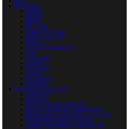
NOTY
OBLEČENIE
TRIČKÁ
MIKINY
TIELKA
ŠILTOVKY
ŠATKY NA HLAVU
TAŠKY A BATOHY
MASKY
DOČASNÉ TETOVANIE
ŠÁLY
RUKAVICE
HODINKY
OKULIARE
OPASKY
PEŇAŽENKY
TOPÁNKY
DARČEKOVÉ PREDMETY
KĽÚČENKY
HRNČEKY
ŠPERKY PRE HUDOBNÍKOV
PLECHOVÉ TABUĽKY, DEKORÁCIE
MUZIKANTSKÉ HUDOBNÉ USB KĽÚČE
NÁSTENNÉ LP VINYL HODINY
REPLIKY-MINIATÚRY HUDOBNÝCH