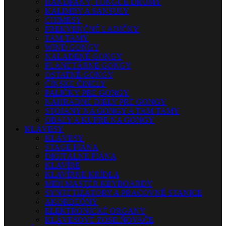
HANDPANY, TONGUE DRUMY
KALIMBY A SANSULY
CHIMESY
FREKVENČNÉ LADIČKY
TAM-TAMY
WIND GONGY
NALADENÉ GONGY
PLANETÁRNE GONGY
OSTATNÉ GONGY
ČÍNSKE ČINELY
PALIČKY PRE GONGY
NÁHRADNÉ DIELY PRE GONGY
STOJANY NA GONGY A TAM-TAMY
OBALY A KUFRE NA GONGY
KLÁVESY
KLÁVESY
STAGE PIÁNA
DIGITÁLNE PIÁNA
KLAVÍRE
KLAVÍRNE KRÍDLA
MIDI MASTER KEYBOARDY
SYNTETIZÁTORY A PRACOVNÉ STANICE
AKORDEÓNY
ELEKTRONICKÉ ORGANY
KLÁVESOVÉ ZOSILŇOVAČE