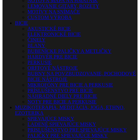
NOTOVÁ MAPA NA HMATNÍK
LEMOVANIE GITARY, ROZETY
MOTÍVY NA SNÍMAČE
CUSTOM VÝROBA
BICIE
AKUSTICKÉ BICIE
ELEKTRONICKÉ BICIE
ČINELY
BLANY
BUBENÍCKE PALIČKY A METLIČKY
HARDVÉR PRE BICIE
PERKUSIE
ORFFOVÉ NÁSTROJE
BUBNY NA POVZBUDZOVANIE, POCHODOVÉ
BICIE NÁSTROJE
MIKROFÓNY PRE BICIE A PERKUSIE
PRÍSLUŠENSTVO PRE BICIE
NÁHRADNÉ DIELY PRE BICIE
NOTY PRE BICIE A PERKUSIE
MUZIKOTERAPIA, MEDITÁCIA, JOGA, ETHNO,
EZOTERIKA
SPIEVAJÚCE MISKY
LADENÉ SPIEVAJÚCE MISKY
PRISLUŠENSTVO PRE SPIEVAJÚCE MISKY
PALIČKY PRE SPIEVAJÚCE MISKY