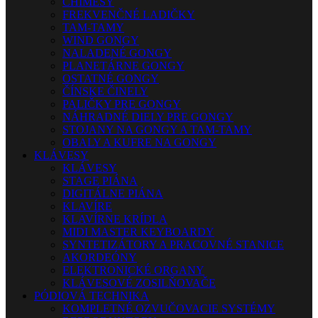
CHIMESY
FREKVENČNÉ LADIČKY
TAM-TAMY
WIND GONGY
NALADENÉ GONGY
PLANETÁRNE GONGY
OSTATNÉ GONGY
ČÍNSKE ČINELY
PALIČKY PRE GONGY
NÁHRADNÉ DIELY PRE GONGY
STOJANY NA GONGY A TAM-TAMY
OBALY A KUFRE NA GONGY
KLÁVESY
KLÁVESY
STAGE PIÁNA
DIGITÁLNE PIÁNA
KLAVÍRE
KLAVÍRNE KRÍDLA
MIDI MASTER KEYBOARDY
SYNTETIZÁTORY A PRACOVNÉ STANICE
AKORDEÓNY
ELEKTRONICKÉ ORGANY
KLÁVESOVÉ ZOSILŇOVAČE
PÓDIOVÁ TECHNIKA
KOMPLETNÉ OZVUČOVACIE SYSTÉMY