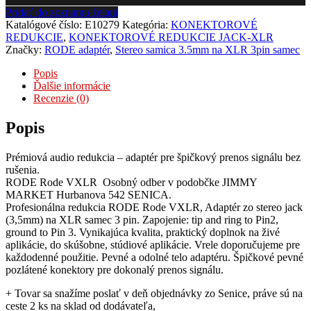
Pridať do zoznamu želaní
Katalógové číslo:
E10279
Kategória:
KONEKTOROVÉ
REDUKCIE
,
KONEKTOROVÉ REDUKCIE JACK-XLR
Značky:
RODE adaptér
,
Stereo samica 3.5mm na XLR 3pin samec
Popis
Ďalšie informácie
Recenzie (0)
Popis
Prémiová audio redukcia – adaptér pre špičkový prenos signálu bez
rušenia.
RODE Rode VXLR Osobný odber v podobčke JIMMY
MARKET Hurbanova 542 SENICA.
Profesionálna redukcia RODE Rode VXLR, Adaptér zo stereo jack
(3,5mm) na XLR samec 3 pin. Zapojenie: tip and ring to Pin2,
ground to Pin 3. Vynikajúca kvalita, praktický doplnok na živé
aplikácie, do skúšobne, stúdiové aplikácie. Vrele doporučujeme pre
každodenné použitie. Pevné a odolné telo adaptéru. Špičkové pevné
pozlátené konektory pre dokonalý prenos signálu.
+ Tovar sa snažíme poslať v deň objednávky zo Senice, práve sú na
ceste 2 ks na sklad od dodávateľa,