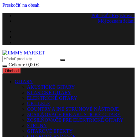
Preskočiť na obsah
Prihlásiť / Registrovať
Môj zoznam želaní
Celkom:
0,00
€
Obchod
GITARY
AKUSTICKÉ GITARY
KLASICKÉ GITARY
ELEKTRICKÉ GITARY
UKULELE
COUNTRY A INÉ STRUNOVÉ NÁSTROJE
ZOSILŇOVAČE PRE AKUSTICKÉ GITARY
ZOSILŇOVAČE PRE ELEKTRICKÉ GITARY
STRUNY
GITAROVÉ EFEKTY
GITAROVÉ SNÍMAČE