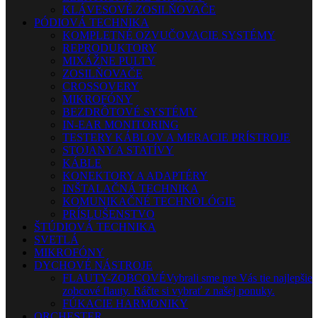
KLÁVESOVÉ ZOSILŇOVAČE
PÓDIOVÁ TECHNIKA
KOMPLETNÉ OZVUČOVACIE SYSTÉMY
REPRODUKTORY
MIXÁŽNE PULTY
ZOSILŇOVAČE
CROSSOVERY
MIKROFÓNY
BEZDRÔTOVÉ SYSTÉMY
IN-EAR MONITORING
TESTERY KÁBLOV A MERACIE PRÍSTROJE
STOJANY A STATÍVY
KÁBLE
KONEKTORY A ADAPTÉRY
INŠTALAČNÁ TECHNIKA
KOMUNIKAČNÉ TECHNOLÓGIE
PRÍSLUŠENSTVO
ŠTÚDIOVÁ TECHNIKA
SVETLÁ
MIKROFÓNY
DYCHOVÉ NÁSTROJE
FLAUTY-ZOBCOVÉ
Vybrali sme pre Vás tie najlepšie
zobcové flauty. Ráčte si vybrať z našej ponuky.
FÚKACIE HARMONIKY
ORCHESTER