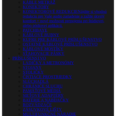
KÁBLE METRÁŽ
KONEKTORY
KONEKTOROVÉ REDUKCIE
Nájdite si vhodnú
redukciu pre Vaše audio zariadenie a zažite skvelý
komfort + nové možnosti prepojenia pri štúdiovej,
alebo pódiovej aplikácii.
PATCHBAYE
KÁBLOVÉ BUBNY
KUFRE PRE KÁBLOVÉ PRÍSLUŠENSTVO
OSTATNÉ KÁBLOVÉ PRÍSLUŠENSTVO
KÁBLOVÉ MOSTÍKY
SŤAHOVACIE PÁSKY
PRÍSLUŠENSTVO
LADIČKY A METRONÓMY
STOJANY
STOLIČKY
ČISTIACE PROSTRIEDKY
SLÚCHADLÁ
CHRÁNIČE SLUCHU
PAMÄŤOVÉ MÉDIÁ
SIEŤOVÉ ADAPTÉRY
BATÉRIE A NABÍJAČKY
ROZVÁDZAČE
ZÁSUVKOVÉ LIŠTY
MULTIFUNKČNÉ NÁRADIE