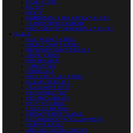
CASE, KUFRE
RACKY
KRYTY
KOMPONENTY PRE RACKY A KUFRE
TRANSPORTNÉ SYSTÉMY
PRÍSLUŠENSTVO PRE OBALY A KUFRE
KÁBLE
NÁSTROJOVÉ KÁBLE
MIKROFÓNOVÉ KÁBLE
REPRODUKTOROVÉ KÁBLE
AUDIO KÁBLE
PATCH KÁBLE
Y ADAPTÉRY
MIDI KÁBLE
DMX A RIADIACE KÁBLE
NAPÁJACIE KÁBLE
ZÁSUVKOVÉ LIŠTY
CEE KONEKTORY
CEE ROZVÁDZAČE
OSTATNÉ KÁBLE
LIVE MULTIKÁBLE
ŠTÚDIOVÉ MULTIKÁBLE
CAT ROZBOČOVAČE A ADAPTÉRY
SIEŤOVÉ KÁBLE
ANALÓGOVÉ STAGEBOXY