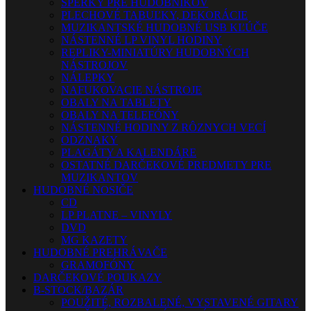
ŠPERKY PRE HUDOBNÍKOV
PLECHOVÉ TABUĽKY, DEKORÁCIE
MUZIKANTSKÉ HUDOBNÉ USB KĽÚČE
NÁSTENNÉ LP VINYL HODINY
REPLIKY-MINIATÚRY HUDOBNÝCH
NÁSTROJOV
NÁLEPKY
NAFUKOVACIE NÁSTROJE
OBALY NA TABLETY
OBALY NA TELEFÓNY
NÁSTENNÉ HODINY Z RÔZNYCH VECÍ
ODZNAKY
PLAGÁTY A KALENDÁRE
OSTATNÉ DARČEKOVÉ PREDMETY PRE
MUZIKANTOV
HUDOBNÉ NOSIČE
CD
LP PLATNE – VINYLY
DVD
MG KAZETY
HUDOBNÉ PREHRÁVAČE
GRAMOFÓNY
DARČEKOVÉ POUKAZY
B-STOCK/BAZÁR
POUŽITÉ, ROZBALENÉ, VYSTAVENÉ GITARY