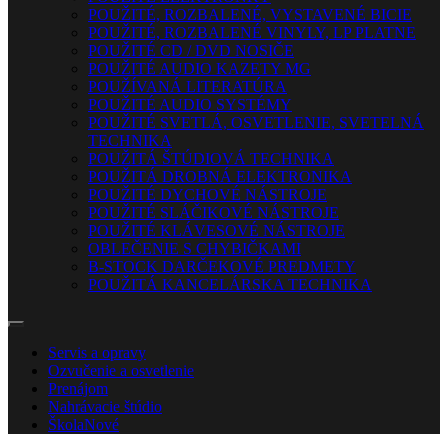
POUŽITÉ, ROZBALENÉ, VYSTAVENÉ BICIE
POUŽITÉ, ROZBALENÉ VINYLY, LP PLATNE
POUŽITÉ CD / DVD NOSIČE
POUŽITÉ AUDIO KAZETY MG
POUŽÍVANÁ LITERATÚRA
POUŽITÉ AUDIO SYSTÉMY
POUŽITÉ SVETLÁ, OSVETLENIE, SVETELNÁ
TECHNIKA
POUŽITÁ ŠTÚDIOVÁ TECHNIKA
POUŽITÁ DROBNÁ ELEKTRONIKA
POUŽITÉ DYCHOVÉ NÁSTROJE
POUŽITÉ SLÁČIKOVÉ NÁSTROJE
POUŽITÉ KLÁVESOVÉ NÁSTROJE
OBLEČENIE S CHYBIČKAMI
B-STOCK DARČEKOVÉ PREDMETY
POUŽITÁ KANCELÁRSKA TECHNIKA
Servis a opravy
Ozvučenie a osvetlenie
Prenájom
Nahrávacie štúdio
Škola
Nové