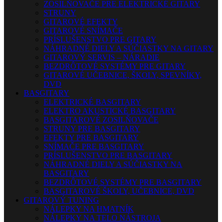
ZOSILŇOVAČE PRE ELEKTRICKÉ GITARY
STRUNY
GITAROVÉ EFEKTY
GITAROVÉ SNÍMAČE
PRÍSLUŠENSTVO PRE GITARY
NÁHRADNÉ DIELY A SÚČIASTKY NA GITARY
GITAROVÝ SERVIS – NÁRADIE
BEZDRÔTOVÉ SYSTÉMY PRE GITARY
GITAROVÉ UČEBNICE, ŠKOLY, SPEVNÍKY,
DVD
BASGITARY
ELEKTRICKÉ BASGITARY
ELEKTRO AKUSTICKÉ BASGITARY
BASGITAROVÉ ZOSILŇOVAČE
STRUNY PRE BASGITARY
EFEKTY PRE BASGITARY
SNÍMAČE PRE BASGITARY
PRÍSLUŠENSTVO PRE BASGITARY
NÁHRADNÉ DIELY A SÚČIASTKY NA
BASGITARY
BEZDRÔTOVÉ SYSTÉMY PRE BASGITARY
BASGITAROVÉ ŠKOLY, UČEBNICE, DVD
GITAROVÝ TUNING
NÁLEPKY NA HMATNÍK
NÁLEPKY NA TELO NÁSTROJA