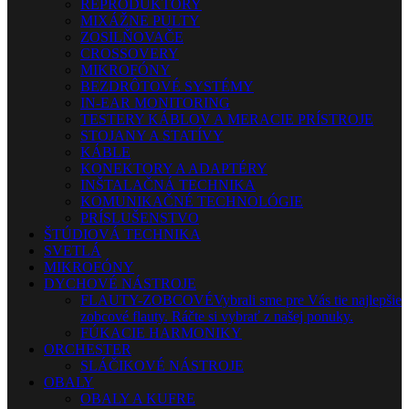
REPRODUKTORY
MIXÁŽNE PULTY
ZOSILŇOVAČE
CROSSOVERY
MIKROFÓNY
BEZDRÔTOVÉ SYSTÉMY
IN-EAR MONITORING
TESTERY KÁBLOV A MERACIE PRÍSTROJE
STOJANY A STATÍVY
KÁBLE
KONEKTORY A ADAPTÉRY
INŠTALAČNÁ TECHNIKA
KOMUNIKAČNÉ TECHNOLÓGIE
PRÍSLUŠENSTVO
ŠTÚDIOVÁ TECHNIKA
SVETLÁ
MIKROFÓNY
DYCHOVÉ NÁSTROJE
FLAUTY-ZOBCOVÉ
Vybrali sme pre Vás tie najlepšie
zobcové flauty. Ráčte si vybrať z našej ponuky.
FÚKACIE HARMONIKY
ORCHESTER
SLÁČIKOVÉ NÁSTROJE
OBALY
OBALY A KUFRE