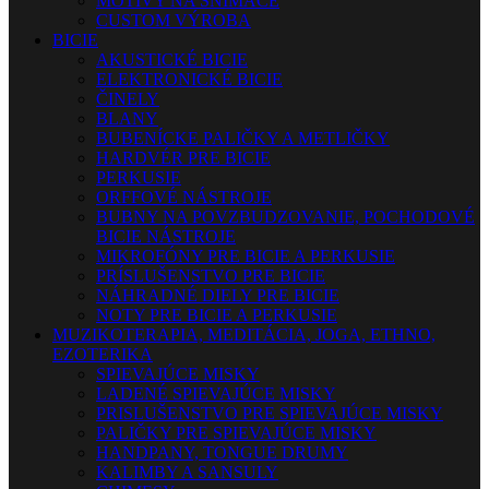
MOTÍVY NA SNÍMAČE
CUSTOM VÝROBA
BICIE
AKUSTICKÉ BICIE
ELEKTRONICKÉ BICIE
ČINELY
BLANY
BUBENÍCKE PALIČKY A METLIČKY
HARDVÉR PRE BICIE
PERKUSIE
ORFFOVÉ NÁSTROJE
BUBNY NA POVZBUDZOVANIE, POCHODOVÉ
BICIE NÁSTROJE
MIKROFÓNY PRE BICIE A PERKUSIE
PRÍSLUŠENSTVO PRE BICIE
NÁHRADNÉ DIELY PRE BICIE
NOTY PRE BICIE A PERKUSIE
MUZIKOTERAPIA, MEDITÁCIA, JOGA, ETHNO,
EZOTERIKA
SPIEVAJÚCE MISKY
LADENÉ SPIEVAJÚCE MISKY
PRISLUŠENSTVO PRE SPIEVAJÚCE MISKY
PALIČKY PRE SPIEVAJÚCE MISKY
HANDPANY, TONGUE DRUMY
KALIMBY A SANSULY