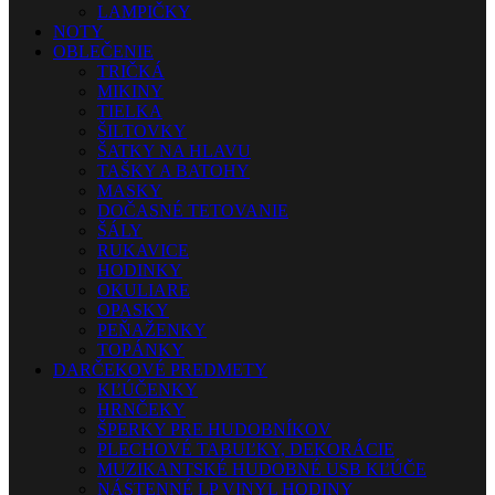
LAMPIČKY
NOTY
OBLEČENIE
TRIČKÁ
MIKINY
TIELKA
ŠILTOVKY
ŠATKY NA HLAVU
TAŠKY A BATOHY
MASKY
DOČASNÉ TETOVANIE
ŠÁLY
RUKAVICE
HODINKY
OKULIARE
OPASKY
PEŇAŽENKY
TOPÁNKY
DARČEKOVÉ PREDMETY
KĽÚČENKY
HRNČEKY
ŠPERKY PRE HUDOBNÍKOV
PLECHOVÉ TABUĽKY, DEKORÁCIE
MUZIKANTSKÉ HUDOBNÉ USB KĽÚČE
NÁSTENNÉ LP VINYL HODINY