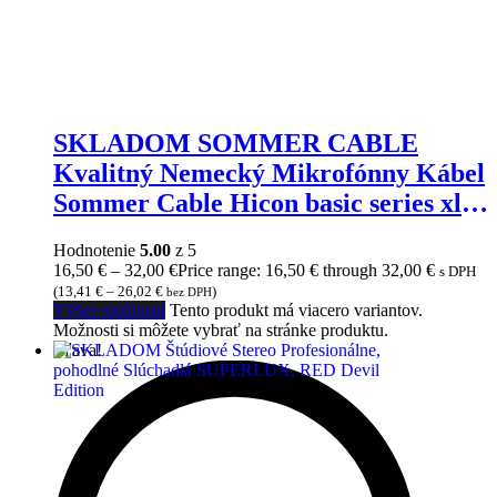
SKLADOM SOMMER CABLE
Kvalitný Nemecký Mikrofónny Kábel
Sommer Cable Hicon basic series xlr3
pole male – XLR 3 pole female
Hodnotenie
5.00
z 5
16,50
€
–
32,00
€
Price range: 16,50 € through 32,00 €
s DPH
(
13,41
€
–
26,02
€
)
bez DPH
Výber možností
Tento produkt má viacero variantov.
Možnosti si môžete vybrať na stránke produktu.
Zľava!