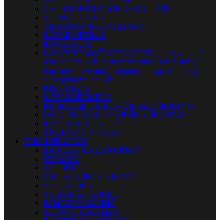
CAT ROZBOČOVAČE A ADAPTÉRY
SIEŤOVÉ KÁBLE
ANALÓGOVÉ STAGEBOXY
KÁBLE METRÁŽ
KONEKTORY
KONEKTOROVÉ REDUKCIE
Nájdite si vhodnú
redukciu pre Vaše audio zariadenie a zažite skvelý
komfort + nové možnosti prepojenia pri štúdiovej,
alebo pódiovej aplikácii.
PATCHBAYE
KÁBLOVÉ BUBNY
KUFRE PRE KÁBLOVÉ PRÍSLUŠENSTVO
OSTATNÉ KÁBLOVÉ PRÍSLUŠENSTVO
KÁBLOVÉ MOSTÍKY
SŤAHOVACIE PÁSKY
PRÍSLUŠENSTVO
LADIČKY A METRONÓMY
STOJANY
STOLIČKY
ČISTIACE PROSTRIEDKY
SLÚCHADLÁ
CHRÁNIČE SLUCHU
PAMÄŤOVÉ MÉDIÁ
SIEŤOVÉ ADAPTÉRY