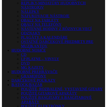
REPLIKY-MINIATÚRY HUDOBNÝCH
NÁSTROJOV
NÁLEPKY
NAFUKOVACIE NÁSTROJE
OBALY NA TABLETY
OBALY NA TELEFÓNY
NÁSTENNÉ HODINY Z RÔZNYCH VECÍ
ODZNAKY
PLAGÁTY A KALENDÁRE
OSTATNÉ DARČEKOVÉ PREDMETY PRE
MUZIKANTOV
HUDOBNÉ NOSIČE
CD
LP PLATNE – VINYLY
DVD
MG KAZETY
HUDOBNÉ PREHRÁVAČE
GRAMOFÓNY
DARČEKOVÉ POUKAZY
B-STOCK/BAZÁR
POUŽITÉ, ROZBALENÉ, VYSTAVENÉ GITARY
POUŽITÉ GITAROVÉ APARÁTY
POUŽITÉ BASGITARY A BASGITAROVÉ
APARÁTY
POUŽITÉ ELEKTRÓNKY