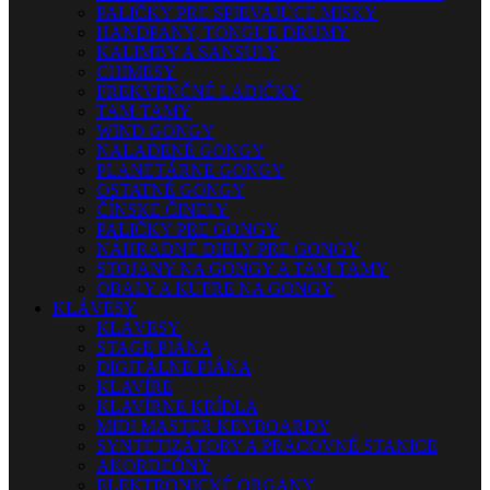
PALIČKY PRE SPIEVAJÚCE MISKY
HANDPANY, TONGUE DRUMY
KALIMBY A SANSULY
CHIMESY
FREKVENČNÉ LADIČKY
TAM-TAMY
WIND GONGY
NALADENÉ GONGY
PLANETÁRNE GONGY
OSTATNÉ GONGY
ČÍNSKE ČINELY
PALIČKY PRE GONGY
NÁHRADNÉ DIELY PRE GONGY
STOJANY NA GONGY A TAM-TAMY
OBALY A KUFRE NA GONGY
KLÁVESY
KLÁVESY
STAGE PIÁNA
DIGITÁLNE PIÁNA
KLAVÍRE
KLAVÍRNE KRÍDLA
MIDI MASTER KEYBOARDY
SYNTETIZÁTORY A PRACOVNÉ STANICE
AKORDEÓNY
ELEKTRONICKÉ ORGANY