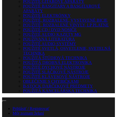
POUŽITÉ GITAROVÉ APARÁTY
POUŽITÉ BASGITARY A BASGITAROVÉ
APARÁTY
POUŽITÉ ELEKTRÓNKY
POUŽITÉ, ROZBALENÉ, VYSTAVENÉ BICIE
POUŽITÉ, ROZBALENÉ VINYLY, LP PLATNE
POUŽITÉ CD / DVD NOSIČE
POUŽITÉ AUDIO KAZETY MG
POUŽÍVANÁ LITERATÚRA
POUŽITÉ AUDIO SYSTÉMY
POUŽITÉ SVETLÁ, OSVETLENIE, SVETELNÁ
TECHNIKA
POUŽITÁ ŠTÚDIOVÁ TECHNIKA
POUŽITÁ DROBNÁ ELEKTRONIKA
POUŽITÉ DYCHOVÉ NÁSTROJE
POUŽITÉ SLÁČIKOVÉ NÁSTROJE
POUŽITÉ KLÁVESOVÉ NÁSTROJE
OBLEČENIE S CHYBIČKAMI
B-STOCK DARČEKOVÉ PREDMETY
POUŽITÁ KANCELÁRSKA TECHNIKA
Prihlásiť / Registrovať
Môj zoznam želaní