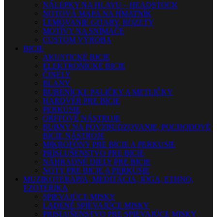
NÁLEPKY NA HLAVU – HEADSTOCK
NOTOVÁ MAPA NA HMATNÍK
LEMOVANIE GITARY, ROZETY
MOTÍVY NA SNÍMAČE
CUSTOM VÝROBA
BICIE
AKUSTICKÉ BICIE
ELEKTRONICKÉ BICIE
ČINELY
BLANY
BUBENÍCKE PALIČKY A METLIČKY
HARDVÉR PRE BICIE
PERKUSIE
ORFFOVÉ NÁSTROJE
BUBNY NA POVZBUDZOVANIE, POCHODOVÉ
BICIE NÁSTROJE
MIKROFÓNY PRE BICIE A PERKUSIE
PRÍSLUŠENSTVO PRE BICIE
NÁHRADNÉ DIELY PRE BICIE
NOTY PRE BICIE A PERKUSIE
MUZIKOTERAPIA, MEDITÁCIA, JOGA, ETHNO,
EZOTERIKA
SPIEVAJÚCE MISKY
LADENÉ SPIEVAJÚCE MISKY
PRISLUŠENSTVO PRE SPIEVAJÚCE MISKY