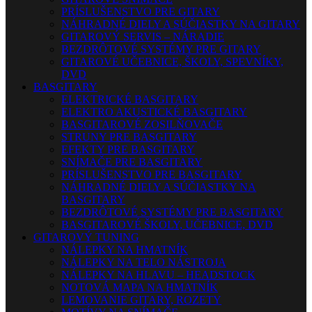
PRÍSLUŠENSTVO PRE GITARY
NÁHRADNÉ DIELY A SÚČIASTKY NA GITARY
GITAROVÝ SERVIS – NÁRADIE
BEZDRÔTOVÉ SYSTÉMY PRE GITARY
GITAROVÉ UČEBNICE, ŠKOLY, SPEVNÍKY,
DVD
BASGITARY
ELEKTRICKÉ BASGITARY
ELEKTRO AKUSTICKÉ BASGITARY
BASGITAROVÉ ZOSILŇOVAČE
STRUNY PRE BASGITARY
EFEKTY PRE BASGITARY
SNÍMAČE PRE BASGITARY
PRÍSLUŠENSTVO PRE BASGITARY
NÁHRADNÉ DIELY A SÚČIASTKY NA
BASGITARY
BEZDRÔTOVÉ SYSTÉMY PRE BASGITARY
BASGITAROVÉ ŠKOLY, UČEBNICE, DVD
GITAROVÝ TUNING
NÁLEPKY NA HMATNÍK
NÁLEPKY NA TELO NÁSTROJA
NÁLEPKY NA HLAVU – HEADSTOCK
NOTOVÁ MAPA NA HMATNÍK
LEMOVANIE GITARY, ROZETY