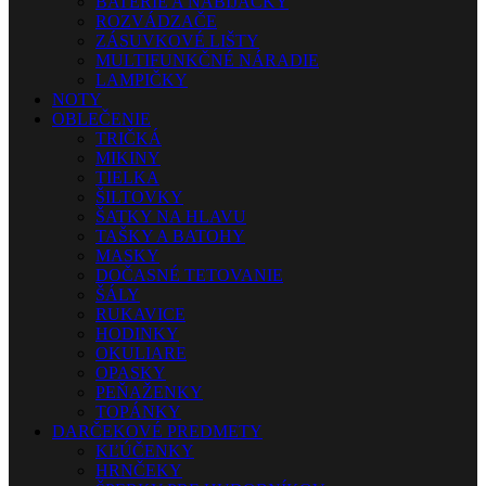
BATÉRIE A NABÍJAČKY
ROZVÁDZAČE
ZÁSUVKOVÉ LIŠTY
MULTIFUNKČNÉ NÁRADIE
LAMPIČKY
NOTY
OBLEČENIE
TRIČKÁ
MIKINY
TIELKA
ŠILTOVKY
ŠATKY NA HLAVU
TAŠKY A BATOHY
MASKY
DOČASNÉ TETOVANIE
ŠÁLY
RUKAVICE
HODINKY
OKULIARE
OPASKY
PEŇAŽENKY
TOPÁNKY
DARČEKOVÉ PREDMETY
KĽÚČENKY
HRNČEKY