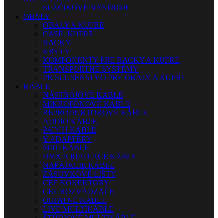
SLÁČIKOVÉ NÁSTROJE
OBALY
OBALY A KUFRE
CASE, KUFRE
RACKY
KRYTY
KOMPONENTY PRE RACKY A KUFRE
TRANSPORTNÉ SYSTÉMY
PRÍSLUŠENSTVO PRE OBALY A KUFRE
KÁBLE
NÁSTROJOVÉ KÁBLE
MIKROFÓNOVÉ KÁBLE
REPRODUKTOROVÉ KÁBLE
AUDIO KÁBLE
PATCH KÁBLE
Y ADAPTÉRY
MIDI KÁBLE
DMX A RIADIACE KÁBLE
NAPÁJACIE KÁBLE
ZÁSUVKOVÉ LIŠTY
CEE KONEKTORY
CEE ROZVÁDZAČE
OSTATNÉ KÁBLE
LIVE MULTIKÁBLE
ŠTÚDIOVÉ MULTIKÁBLE