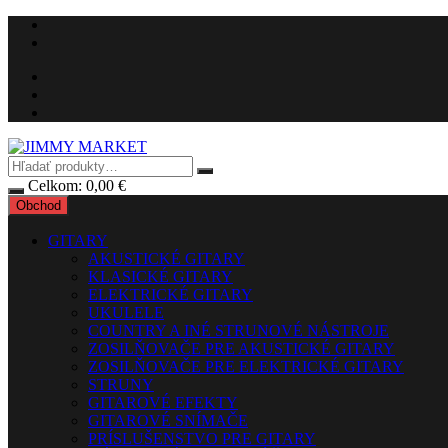
Preskočiť
na
obsah
Celkom:
0,00
€
Obchod
GITARY
AKUSTICKÉ GITARY
KLASICKÉ GITARY
ELEKTRICKÉ GITARY
UKULELE
COUNTRY A INÉ STRUNOVÉ NÁSTROJE
ZOSILŇOVAČE PRE AKUSTICKÉ GITARY
ZOSILŇOVAČE PRE ELEKTRICKÉ GITARY
STRUNY
GITAROVÉ EFEKTY
GITAROVÉ SNÍMAČE
PRÍSLUŠENSTVO PRE GITARY