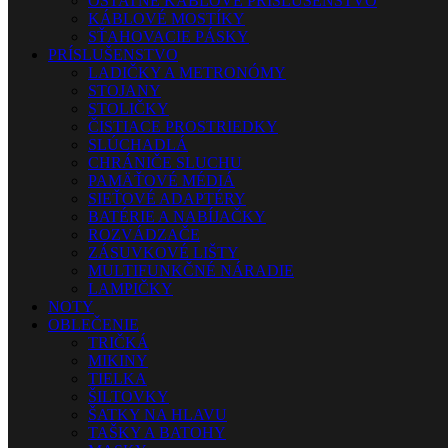
OSTATNÉ KÁBLOVÉ PRÍSLUŠENSTVO
KÁBLOVÉ MOSTÍKY
SŤAHOVACIE PÁSKY
PRÍSLUŠENSTVO
LADIČKY A METRONÓMY
STOJANY
STOLIČKY
ČISTIACE PROSTRIEDKY
SLÚCHADLÁ
CHRÁNIČE SLUCHU
PAMÄŤOVÉ MÉDIÁ
SIEŤOVÉ ADAPTÉRY
BATÉRIE A NABÍJAČKY
ROZVÁDZAČE
ZÁSUVKOVÉ LIŠTY
MULTIFUNKČNÉ NÁRADIE
LAMPIČKY
NOTY
OBLEČENIE
TRIČKÁ
MIKINY
TIELKA
ŠILTOVKY
ŠATKY NA HLAVU
TAŠKY A BATOHY