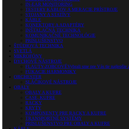
IN-EAR MONITORING
TESTERY KÁBLOV A MERACIE PRÍSTROJE
STOJANY A STATÍVY
KÁBLE
KONEKTORY A ADAPTÉRY
INŠTALAČNÁ TECHNIKA
KOMUNIKAČNÉ TECHNOLÓGIE
PRÍSLUŠENSTVO
ŠTÚDIOVÁ TECHNIKA
SVETLÁ
MIKROFÓNY
DYCHOVÉ NÁSTROJE
FLAUTY-ZOBCOVÉ
Vybrali sme pre Vás tie najlepšie 
FÚKACIE HARMONIKY
ORCHESTER
SLÁČIKOVÉ NÁSTROJE
OBALY
OBALY A KUFRE
CASE, KUFRE
RACKY
KRYTY
KOMPONENTY PRE RACKY A KUFRE
TRANSPORTNÉ SYSTÉMY
PRÍSLUŠENSTVO PRE OBALY A KUFRE
KÁBLE