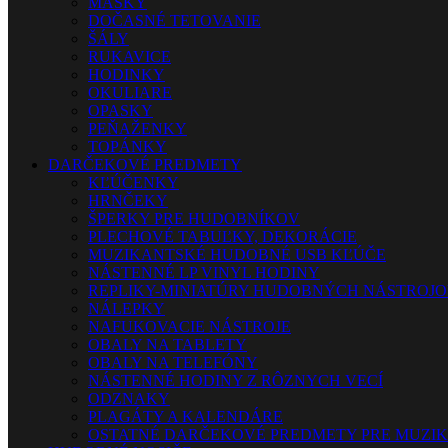
MASKY
DOČASNÉ TETOVANIE
ŠÁLY
RUKAVICE
HODINKY
OKULIARE
OPASKY
PEŇAŽENKY
TOPÁNKY
DARČEKOVÉ PREDMETY
KĽÚČENKY
HRNČEKY
ŠPERKY PRE HUDOBNÍKOV
PLECHOVÉ TABUĽKY, DEKORÁCIE
MUZIKANTSKÉ HUDOBNÉ USB KĽÚČE
NÁSTENNÉ LP VINYL HODINY
REPLIKY-MINIATÚRY HUDOBNÝCH NÁSTROJ
NÁLEPKY
NAFUKOVACIE NÁSTROJE
OBALY NA TABLETY
OBALY NA TELEFÓNY
NÁSTENNÉ HODINY Z RÔZNYCH VECÍ
ODZNAKY
PLAGÁTY A KALENDÁRE
OSTATNÉ DARČEKOVÉ PREDMETY PRE MUZI