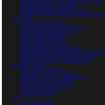
NÁHRADNÉ DIELY A SÚČIASTKY NA GITARY
GITAROVÝ SERVIS – NÁRADIE
BEZDRÔTOVÉ SYSTÉMY PRE GITARY
GITAROVÉ UČEBNICE, ŠKOLY, SPEVNÍKY, DVD
BASGITARY
ELEKTRICKÉ BASGITARY
ELEKTRO AKUSTICKÉ BASGITARY
BASGITAROVÉ ZOSILŇOVAČE
STRUNY PRE BASGITARY
EFEKTY PRE BASGITARY
SNÍMAČE PRE BASGITARY
PRÍSLUŠENSTVO PRE BASGITARY
NÁHRADNÉ DIELY A SÚČIASTKY NA BASGITA
BEZDRÔTOVÉ SYSTÉMY PRE BASGITARY
BASGITAROVÉ ŠKOLY, UČEBNICE, DVD
GITAROVÝ TUNING
NÁLEPKY NA HMATNÍK
NÁLEPKY NA TELO NÁSTROJA
NÁLEPKY NA HLAVU – HEADSTOCK
NOTOVÁ MAPA NA HMATNÍK
LEMOVANIE GITARY, ROZETY
MOTÍVY NA SNÍMAČE
CUSTOM VÝROBA
BICIE
AKUSTICKÉ BICIE