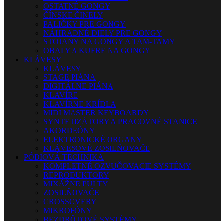
OSTATNÉ GONGY
ČÍNSKE ČINELY
PALIČKY PRE GONGY
NÁHRADNÉ DIELY PRE GONGY
STOJANY NA GONGY A TAM-TAMY
OBALY A KUFRE NA GONGY
KLÁVESY
KLÁVESY
STAGE PIÁNA
DIGITÁLNE PIÁNA
KLAVÍRE
KLAVÍRNE KRÍDLA
MIDI MASTER KEYBOARDY
SYNTETIZÁTORY A PRACOVNÉ STANICE
AKORDEÓNY
ELEKTRONICKÉ ORGANY
KLÁVESOVÉ ZOSILŇOVAČE
PÓDIOVÁ TECHNIKA
KOMPLETNÉ OZVUČOVACIE SYSTÉMY
REPRODUKTORY
MIXÁŽNE PULTY
ZOSILŇOVAČE
CROSSOVERY
MIKROFÓNY
BEZDRÔTOVÉ SYSTÉMY