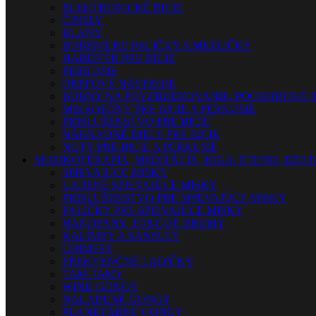
ELEKTRONICKÉ BICIE
ČINELY
BLANY
BUBENÍCKE PALIČKY A METLIČKY
HARDVÉR PRE BICIE
PERKUSIE
ORFFOVÉ NÁSTROJE
BUBNY NA POVZBUDZOVANIE, POCHODOVÉ B
MIKROFÓNY PRE BICIE A PERKUSIE
PRÍSLUŠENSTVO PRE BICIE
NÁHRADNÉ DIELY PRE BICIE
NOTY PRE BICIE A PERKUSIE
MUZIKOTERAPIA, MEDITÁCIA, JOGA, ETHNO, EZO
SPIEVAJÚCE MISKY
LADENÉ SPIEVAJÚCE MISKY
PRISLUŠENSTVO PRE SPIEVAJÚCE MISKY
PALIČKY PRE SPIEVAJÚCE MISKY
HANDPANY, TONGUE DRUMY
KALIMBY A SANSULY
CHIMESY
FREKVENČNÉ LADIČKY
TAM-TAMY
WIND GONGY
NALADENÉ GONGY
PLANETÁRNE GONGY