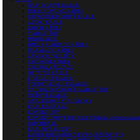
NÁSTROJOVÉ KÁBLE
MIKROFÓNOVÉ KÁBLE
REPRODUKTOROVÉ KÁBLE
AUDIO KÁBLE
PATCH KÁBLE
Y ADAPTÉRY
MIDI KÁBLE
DMX A RIADIACE KÁBLE
NAPÁJACIE KÁBLE
ZÁSUVKOVÉ LIŠTY
CEE KONEKTORY
CEE ROZVÁDZAČE
OSTATNÉ KÁBLE
LIVE MULTIKÁBLE
ŠTÚDIOVÉ MULTIKÁBLE
CAT ROZBOČOVAČE A ADAPTÉRY
SIEŤOVÉ KÁBLE
ANALÓGOVÉ STAGEBOXY
KÁBLE METRÁŽ
KONEKTORY
KONEKTOROVÉ REDUKCIE
Nájdite si vhodnú reduk
PATCHBAYE
KÁBLOVÉ BUBNY
KUFRE PRE KÁBLOVÉ PRÍSLUŠENSTVO