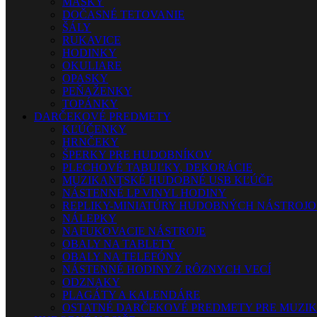
MASKY
DOČASNÉ TETOVANIE
ŠÁLY
RUKAVICE
HODINKY
OKULIARE
OPASKY
PEŇAŽENKY
TOPÁNKY
DARČEKOVÉ PREDMETY
KĽÚČENKY
HRNČEKY
ŠPERKY PRE HUDOBNÍKOV
PLECHOVÉ TABUĽKY, DEKORÁCIE
MUZIKANTSKÉ HUDOBNÉ USB KĽÚČE
NÁSTENNÉ LP VINYL HODINY
REPLIKY-MINIATÚRY HUDOBNÝCH NÁSTROJ
NÁLEPKY
NAFUKOVACIE NÁSTROJE
OBALY NA TABLETY
OBALY NA TELEFÓNY
NÁSTENNÉ HODINY Z RÔZNYCH VECÍ
ODZNAKY
PLAGÁTY A KALENDÁRE
OSTATNÉ DARČEKOVÉ PREDMETY PRE MUZI