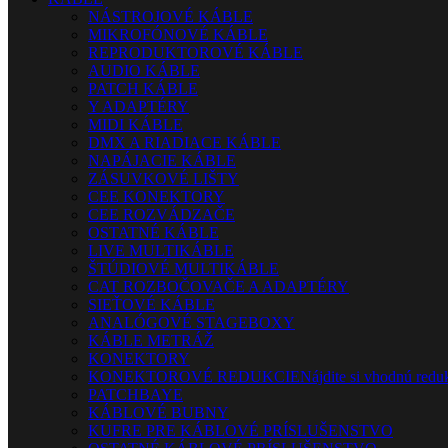
NÁSTROJOVÉ KÁBLE
MIKROFÓNOVÉ KÁBLE
REPRODUKTOROVÉ KÁBLE
AUDIO KÁBLE
PATCH KÁBLE
Y ADAPTÉRY
MIDI KÁBLE
DMX A RIADIACE KÁBLE
NAPÁJACIE KÁBLE
ZÁSUVKOVÉ LIŠTY
CEE KONEKTORY
CEE ROZVÁDZAČE
OSTATNÉ KÁBLE
LIVE MULTIKÁBLE
ŠTÚDIOVÉ MULTIKÁBLE
CAT ROZBOČOVAČE A ADAPTÉRY
SIEŤOVÉ KÁBLE
ANALÓGOVÉ STAGEBOXY
KÁBLE METRÁŽ
KONEKTORY
KONEKTOROVÉ REDUKCIE
Nájdite si vhodnú reduk
PATCHBAYE
KÁBLOVÉ BUBNY
KUFRE PRE KÁBLOVÉ PRÍSLUŠENSTVO