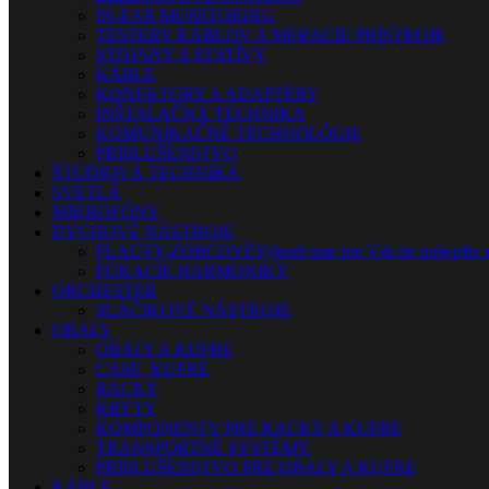
IN-EAR MONITORING
TESTERY KÁBLOV A MERACIE PRÍSTROJE
STOJANY A STATÍVY
KÁBLE
KONEKTORY A ADAPTÉRY
INŠTALAČNÁ TECHNIKA
KOMUNIKAČNÉ TECHNOLÓGIE
PRÍSLUŠENSTVO
ŠTÚDIOVÁ TECHNIKA
SVETLÁ
MIKROFÓNY
DYCHOVÉ NÁSTROJE
FLAUTY-ZOBCOVÉ
Vybrali sme pre Vás tie najlepšie 
FÚKACIE HARMONIKY
ORCHESTER
SLÁČIKOVÉ NÁSTROJE
OBALY
OBALY A KUFRE
CASE, KUFRE
RACKY
KRYTY
KOMPONENTY PRE RACKY A KUFRE
TRANSPORTNÉ SYSTÉMY
PRÍSLUŠENSTVO PRE OBALY A KUFRE
KÁBLE