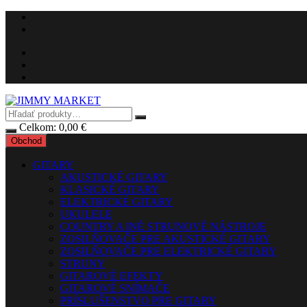
Preskočiť
na
obsah
Celkom:
0,00
€
Obchod
GITARY
AKUSTICKÉ GITARY
KLASICKÉ GITARY
ELEKTRICKÉ GITARY
UKULELE
COUNTRY A INÉ STRUNOVÉ NÁSTROJE
ZOSILŇOVAČE PRE AKUSTICKÉ GITARY
ZOSILŇOVAČE PRE ELEKTRICKÉ GITARY
STRUNY
GITAROVÉ EFEKTY
GITAROVÉ SNÍMAČE
PRÍSLUŠENSTVO PRE GITARY