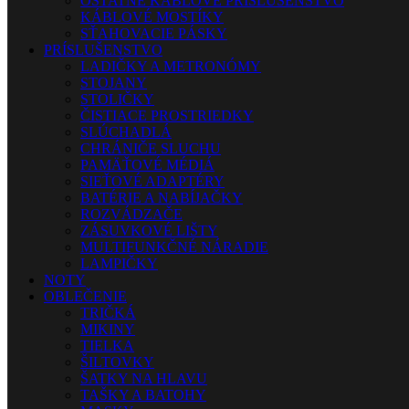
OSTATNÉ KÁBLOVÉ PRÍSLUŠENSTVO
KÁBLOVÉ MOSTÍKY
SŤAHOVACIE PÁSKY
PRÍSLUŠENSTVO
LADIČKY A METRONÓMY
STOJANY
STOLIČKY
ČISTIACE PROSTRIEDKY
SLÚCHADLÁ
CHRÁNIČE SLUCHU
PAMÄŤOVÉ MÉDIÁ
SIEŤOVÉ ADAPTÉRY
BATÉRIE A NABÍJAČKY
ROZVÁDZAČE
ZÁSUVKOVÉ LIŠTY
MULTIFUNKČNÉ NÁRADIE
LAMPIČKY
NOTY
OBLEČENIE
TRIČKÁ
MIKINY
TIELKA
ŠILTOVKY
ŠATKY NA HLAVU
TAŠKY A BATOHY