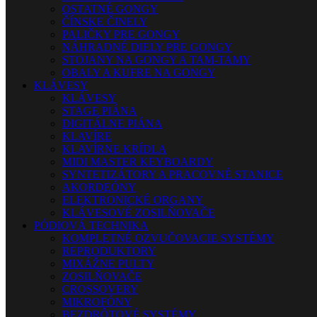
OSTATNÉ GONGY
ČÍNSKE ČINELY
PALIČKY PRE GONGY
NÁHRADNÉ DIELY PRE GONGY
STOJANY NA GONGY A TAM-TAMY
OBALY A KUFRE NA GONGY
KLÁVESY
KLÁVESY
STAGE PIÁNA
DIGITÁLNE PIÁNA
KLAVÍRE
KLAVÍRNE KRÍDLA
MIDI MASTER KEYBOARDY
SYNTETIZÁTORY A PRACOVNÉ STANICE
AKORDEÓNY
ELEKTRONICKÉ ORGANY
KLÁVESOVÉ ZOSILŇOVAČE
PÓDIOVÁ TECHNIKA
KOMPLETNÉ OZVUČOVACIE SYSTÉMY
REPRODUKTORY
MIXÁŽNE PULTY
ZOSILŇOVAČE
CROSSOVERY
MIKROFÓNY
BEZDRÔTOVÉ SYSTÉMY