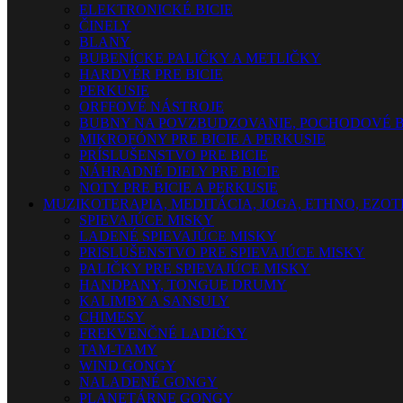
ELEKTRONICKÉ BICIE
ČINELY
BLANY
BUBENÍCKE PALIČKY A METLIČKY
HARDVÉR PRE BICIE
PERKUSIE
ORFFOVÉ NÁSTROJE
BUBNY NA POVZBUDZOVANIE, POCHODOVÉ B
MIKROFÓNY PRE BICIE A PERKUSIE
PRÍSLUŠENSTVO PRE BICIE
NÁHRADNÉ DIELY PRE BICIE
NOTY PRE BICIE A PERKUSIE
MUZIKOTERAPIA, MEDITÁCIA, JOGA, ETHNO, EZO
SPIEVAJÚCE MISKY
LADENÉ SPIEVAJÚCE MISKY
PRISLUŠENSTVO PRE SPIEVAJÚCE MISKY
PALIČKY PRE SPIEVAJÚCE MISKY
HANDPANY, TONGUE DRUMY
KALIMBY A SANSULY
CHIMESY
FREKVENČNÉ LADIČKY
TAM-TAMY
WIND GONGY
NALADENÉ GONGY
PLANETÁRNE GONGY