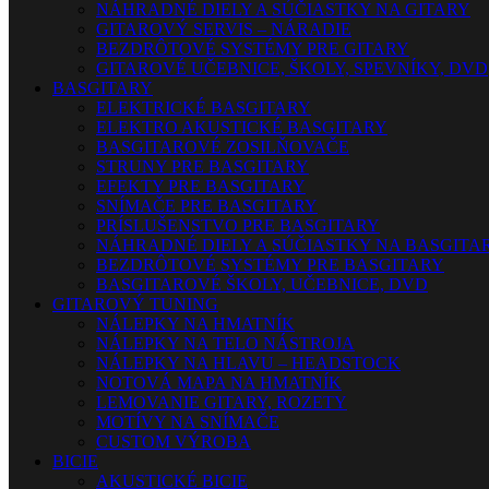
NÁHRADNÉ DIELY A SÚČIASTKY NA GITARY
GITAROVÝ SERVIS – NÁRADIE
BEZDRÔTOVÉ SYSTÉMY PRE GITARY
GITAROVÉ UČEBNICE, ŠKOLY, SPEVNÍKY, DVD
BASGITARY
ELEKTRICKÉ BASGITARY
ELEKTRO AKUSTICKÉ BASGITARY
BASGITAROVÉ ZOSILŇOVAČE
STRUNY PRE BASGITARY
EFEKTY PRE BASGITARY
SNÍMAČE PRE BASGITARY
PRÍSLUŠENSTVO PRE BASGITARY
NÁHRADNÉ DIELY A SÚČIASTKY NA BASGITA
BEZDRÔTOVÉ SYSTÉMY PRE BASGITARY
BASGITAROVÉ ŠKOLY, UČEBNICE, DVD
GITAROVÝ TUNING
NÁLEPKY NA HMATNÍK
NÁLEPKY NA TELO NÁSTROJA
NÁLEPKY NA HLAVU – HEADSTOCK
NOTOVÁ MAPA NA HMATNÍK
LEMOVANIE GITARY, ROZETY
MOTÍVY NA SNÍMAČE
CUSTOM VÝROBA
BICIE
AKUSTICKÉ BICIE