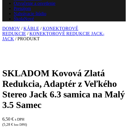
Ozvučenie a osvetlenie
Prenájom
Nahrávacie štúdio
Škola
Nové
DOMOV
/
KÁBLE
/
KONEKTOROVÉ
REDUKCIE
/
KONEKTOROVÉ REDUKCIE JACK-
JACK
/ PRODUKT
SKLADOM Kovová Zlatá
Redukcia, Adaptér z Veľkého
Stereo Jack 6.3 samica na Malý
3.5 Samec
6,50
€
s DPH
(
5,28
€
)
bez DPH