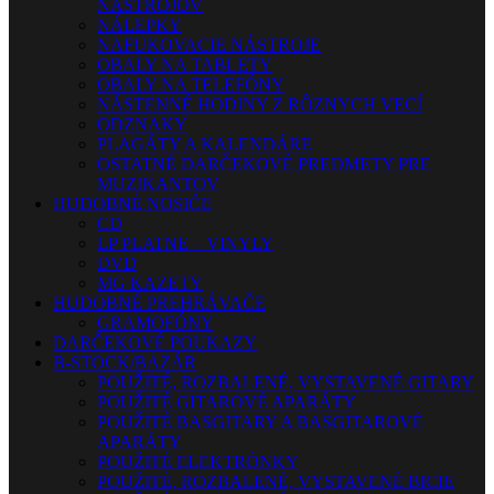
NÁSTROJOV
NÁLEPKY
NAFUKOVACIE NÁSTROJE
OBALY NA TABLETY
OBALY NA TELEFÓNY
NÁSTENNÉ HODINY Z RÔZNYCH VECÍ
ODZNAKY
PLAGÁTY A KALENDÁRE
OSTATNÉ DARČEKOVÉ PREDMETY PRE
MUZIKANTOV
HUDOBNÉ NOSIČE
CD
LP PLATNE – VINYLY
DVD
MG KAZETY
HUDOBNÉ PREHRÁVAČE
GRAMOFÓNY
DARČEKOVÉ POUKAZY
B-STOCK/BAZÁR
POUŽITÉ, ROZBALENÉ, VYSTAVENÉ GITARY
POUŽITÉ GITAROVÉ APARÁTY
POUŽITÉ BASGITARY A BASGITAROVÉ
APARÁTY
POUŽITÉ ELEKTRÓNKY
POUŽITÉ, ROZBALENÉ, VYSTAVENÉ BICIE