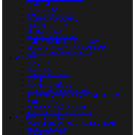
TAM-TAMY
WIND GONGY
NALADENÉ GONGY
PLANETÁRNE GONGY
OSTATNÉ GONGY
ČÍNSKE ČINELY
PALIČKY PRE GONGY
NÁHRADNÉ DIELY PRE GONGY
STOJANY NA GONGY A TAM-TAMY
OBALY A KUFRE NA GONGY
KLÁVESY
KLÁVESY
STAGE PIÁNA
DIGITÁLNE PIÁNA
KLAVÍRE
KLAVÍRNE KRÍDLA
MIDI MASTER KEYBOARDY
SYNTETIZÁTORY A PRACOVNÉ STANICE
AKORDEÓNY
ELEKTRONICKÉ ORGANY
KLÁVESOVÉ ZOSILŇOVAČE
PÓDIOVÁ TECHNIKA
KOMPLETNÉ OZVUČOVACIE SYSTÉMY
REPRODUKTORY
MIXÁŽNE PULTY