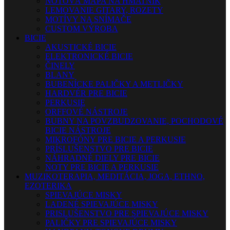
NOTOVÁ MAPA NA HMATNÍK
LEMOVANIE GITARY, ROZETY
MOTÍVY NA SNÍMAČE
CUSTOM VÝROBA
BICIE
AKUSTICKÉ BICIE
ELEKTRONICKÉ BICIE
ČINELY
BLANY
BUBENÍCKE PALIČKY A METLIČKY
HARDVÉR PRE BICIE
PERKUSIE
ORFFOVÉ NÁSTROJE
BUBNY NA POVZBUDZOVANIE, POCHODOVÉ
BICIE NÁSTROJE
MIKROFÓNY PRE BICIE A PERKUSIE
PRÍSLUŠENSTVO PRE BICIE
NÁHRADNÉ DIELY PRE BICIE
NOTY PRE BICIE A PERKUSIE
MUZIKOTERAPIA, MEDITÁCIA, JOGA, ETHNO,
EZOTERIKA
SPIEVAJÚCE MISKY
LADENÉ SPIEVAJÚCE MISKY
PRISLUŠENSTVO PRE SPIEVAJÚCE MISKY
PALIČKY PRE SPIEVAJÚCE MISKY