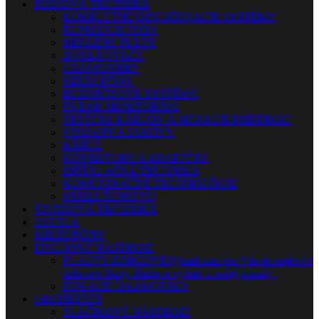
PÓDIOVÁ TECHNIKA
KOMPLETNÉ OZVUČOVACIE SYSTÉMY
REPRODUKTORY
MIXÁŽNE PULTY
ZOSILŇOVAČE
CROSSOVERY
MIKROFÓNY
BEZDRÔTOVÉ SYSTÉMY
IN-EAR MONITORING
TESTERY KÁBLOV A MERACIE PRÍSTROJE
STOJANY A STATÍVY
KÁBLE
KONEKTORY A ADAPTÉRY
INŠTALAČNÁ TECHNIKA
KOMUNIKAČNÉ TECHNOLÓGIE
PRÍSLUŠENSTVO
ŠTÚDIOVÁ TECHNIKA
SVETLÁ
MIKROFÓNY
DYCHOVÉ NÁSTROJE
FLAUTY-ZOBCOVÉ
Vybrali sme pre Vás tie najlepšie
zobcové flauty. Ráčte si vybrať z našej ponuky.
FÚKACIE HARMONIKY
ORCHESTER
SLÁČIKOVÉ NÁSTROJE