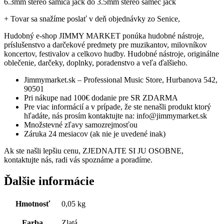
6.3mm stereo samica jack do 3.5mm stereo samec jack
+ Tovar sa snažíme poslať v deň objednávky zo Senice,
Hudobný e-shop JIMMY MARKET ponúka hudobné nástroje,
príslušenstvo a darčekové predmety pre muzikantov, milovníkov
koncertov, festivalov a celkovo hudby. Hudobné nástroje, originálne
oblečenie, darčeky, doplnky, poradenstvo a veľa ďalšieho.
Jimmymarket.sk – Professional Music Store, Hurbanova 542,
90501
Pri nákupe nad 100€ dodanie pre SR ZDARMA
Pre viac informácií a v prípade, že ste nenašli produkt ktorý
hľadáte, nás prosím kontaktujte na: info@jimmymarket.sk
Množstevné zľavy samozrejmosťou
Záruka 24 mesiacov (ak nie je uvedené inak)
Ak ste našli lepšiu cenu, ZJEDNAJTE SI JU OSOBNE,
kontaktujte nás, radi vás spoznáme a poradíme.
Ďalšie informácie
Hmotnosť
0,05 kg
Farba
Zlatá