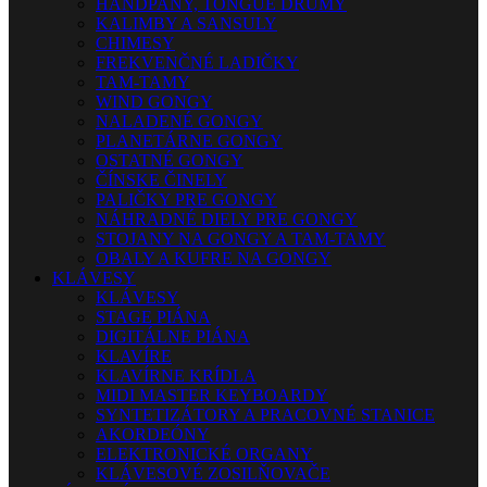
HANDPANY, TONGUE DRUMY
KALIMBY A SANSULY
CHIMESY
FREKVENČNÉ LADIČKY
TAM-TAMY
WIND GONGY
NALADENÉ GONGY
PLANETÁRNE GONGY
OSTATNÉ GONGY
ČÍNSKE ČINELY
PALIČKY PRE GONGY
NÁHRADNÉ DIELY PRE GONGY
STOJANY NA GONGY A TAM-TAMY
OBALY A KUFRE NA GONGY
KLÁVESY
KLÁVESY
STAGE PIÁNA
DIGITÁLNE PIÁNA
KLAVÍRE
KLAVÍRNE KRÍDLA
MIDI MASTER KEYBOARDY
SYNTETIZÁTORY A PRACOVNÉ STANICE
AKORDEÓNY
ELEKTRONICKÉ ORGANY
KLÁVESOVÉ ZOSILŇOVAČE