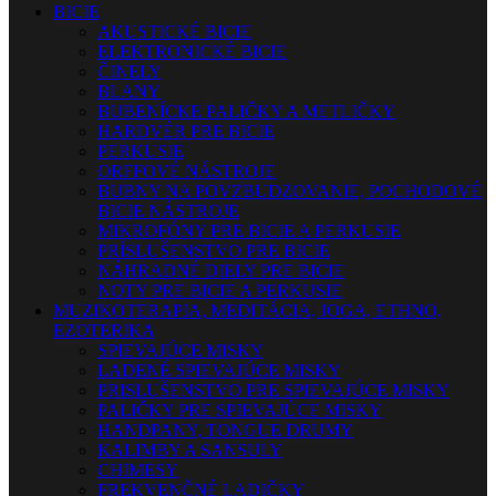
BICIE
AKUSTICKÉ BICIE
ELEKTRONICKÉ BICIE
ČINELY
BLANY
BUBENÍCKE PALIČKY A METLIČKY
HARDVÉR PRE BICIE
PERKUSIE
ORFFOVÉ NÁSTROJE
BUBNY NA POVZBUDZOVANIE, POCHODOVÉ
BICIE NÁSTROJE
MIKROFÓNY PRE BICIE A PERKUSIE
PRÍSLUŠENSTVO PRE BICIE
NÁHRADNÉ DIELY PRE BICIE
NOTY PRE BICIE A PERKUSIE
MUZIKOTERAPIA, MEDITÁCIA, JOGA, ETHNO,
EZOTERIKA
SPIEVAJÚCE MISKY
LADENÉ SPIEVAJÚCE MISKY
PRISLUŠENSTVO PRE SPIEVAJÚCE MISKY
PALIČKY PRE SPIEVAJÚCE MISKY
HANDPANY, TONGUE DRUMY
KALIMBY A SANSULY
CHIMESY
FREKVENČNÉ LADIČKY