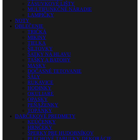
ZÁSUVKOVÉ LIŠTY
MULTIFUNKČNÉ NÁRADIE
LAMPIČKY
NOTY
OBLEČENIE
TRIČKÁ
MIKINY
TIELKA
ŠILTOVKY
ŠATKY NA HLAVU
TAŠKY A BATOHY
MASKY
DOČASNÉ TETOVANIE
ŠÁLY
RUKAVICE
HODINKY
OKULIARE
OPASKY
PEŇAŽENKY
TOPÁNKY
DARČEKOVÉ PREDMETY
KĽÚČENKY
HRNČEKY
ŠPERKY PRE HUDOBNÍKOV
PLECHOVÉ TABUĽKY, DEKORÁCIE