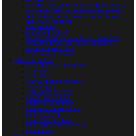
KONEKTORY
KONEKTOROVÉ REDUKCIE
Nájdite si vhodnú
redukciu pre Vaše audio zariadenie a zažite skvelý
komfort + nové možnosti prepojenia pri štúdiovej,
alebo pódiovej aplikácii.
PATCHBAYE
KÁBLOVÉ BUBNY
KUFRE PRE KÁBLOVÉ PRÍSLUŠENSTVO
OSTATNÉ KÁBLOVÉ PRÍSLUŠENSTVO
KÁBLOVÉ MOSTÍKY
SŤAHOVACIE PÁSKY
PRÍSLUŠENSTVO
LADIČKY A METRONÓMY
STOJANY
STOLIČKY
ČISTIACE PROSTRIEDKY
SLÚCHADLÁ
CHRÁNIČE SLUCHU
PAMÄŤOVÉ MÉDIÁ
SIEŤOVÉ ADAPTÉRY
BATÉRIE A NABÍJAČKY
ROZVÁDZAČE
ZÁSUVKOVÉ LIŠTY
MULTIFUNKČNÉ NÁRADIE
LAMPIČKY