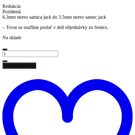
Redukcia
Pozlátená
6.3mm stereo samica jack do 3.5mm stereo samec jack
– Tovar sa snažíme poslať v deň objednávky zo Senice,
Na sklade
množstvo
SKLADOM
Kovová
Pridať do košíka
Zlatá
P
Redukcia,
d
Adaptér
z
z
ž
Veľkého
Stereo
Jack
6.3
samica
na
Malý
3.5
Samec