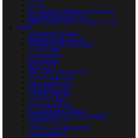
KRYTY
KOMPONENTY PRE RACKY A KUFRE
TRANSPORTNÉ SYSTÉMY
PRÍSLUŠENSTVO PRE OBALY A KUFRE
KÁBLE
NÁSTROJOVÉ KÁBLE
MIKROFÓNOVÉ KÁBLE
REPRODUKTOROVÉ KÁBLE
AUDIO KÁBLE
PATCH KÁBLE
Y ADAPTÉRY
MIDI KÁBLE
DMX A RIADIACE KÁBLE
NAPÁJACIE KÁBLE
ZÁSUVKOVÉ LIŠTY
CEE KONEKTORY
CEE ROZVÁDZAČE
OSTATNÉ KÁBLE
LIVE MULTIKÁBLE
ŠTÚDIOVÉ MULTIKÁBLE
CAT ROZBOČOVAČE A ADAPTÉRY
SIEŤOVÉ KÁBLE
ANALÓGOVÉ STAGEBOXY
KÁBLE METRÁŽ