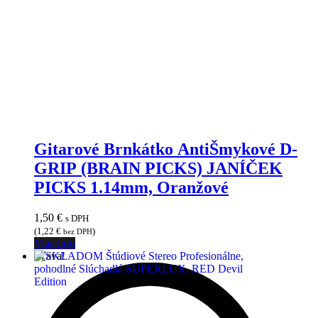
Gitarové Brnkátko AntiŠmykové D-
GRIP (BRAIN PICKS) JANÍČEK
PICKS 1.14mm, Oranžové
1,50
€
s DPH
(
1,22
€
)
bez DPH
Viac info
Zľava!