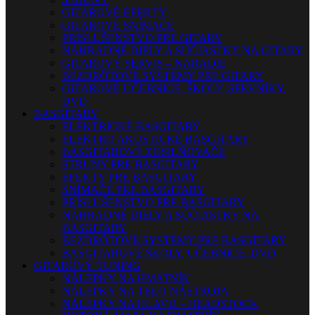
GITAROVÉ EFEKTY
GITAROVÉ SNÍMAČE
PRÍSLUŠENSTVO PRE GITARY
NÁHRADNÉ DIELY A SÚČIASTKY NA GITARY
GITAROVÝ SERVIS – NÁRADIE
BEZDRÔTOVÉ SYSTÉMY PRE GITARY
GITAROVÉ UČEBNICE, ŠKOLY, SPEVNÍKY,
DVD
BASGITARY
ELEKTRICKÉ BASGITARY
ELEKTRO AKUSTICKÉ BASGITARY
BASGITAROVÉ ZOSILŇOVAČE
STRUNY PRE BASGITARY
EFEKTY PRE BASGITARY
SNÍMAČE PRE BASGITARY
PRÍSLUŠENSTVO PRE BASGITARY
NÁHRADNÉ DIELY A SÚČIASTKY NA
BASGITARY
BEZDRÔTOVÉ SYSTÉMY PRE BASGITARY
BASGITAROVÉ ŠKOLY, UČEBNICE, DVD
GITAROVÝ TUNING
NÁLEPKY NA HMATNÍK
NÁLEPKY NA TELO NÁSTROJA
NÁLEPKY NA HLAVU – HEADSTOCK