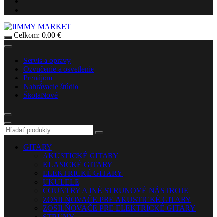
Celkom:
0,00
€
Servis a opravy
Ozvučenie a osvetlenie
Prenájom
Nahrávacie štúdio
Škola
Nové
GITARY
AKUSTICKÉ GITARY
KLASICKÉ GITARY
ELEKTRICKÉ GITARY
UKULELE
COUNTRY A INÉ STRUNOVÉ NÁSTROJE
ZOSILŇOVAČE PRE AKUSTICKÉ GITARY
ZOSILŇOVAČE PRE ELEKTRICKÉ GITARY
STRUNY