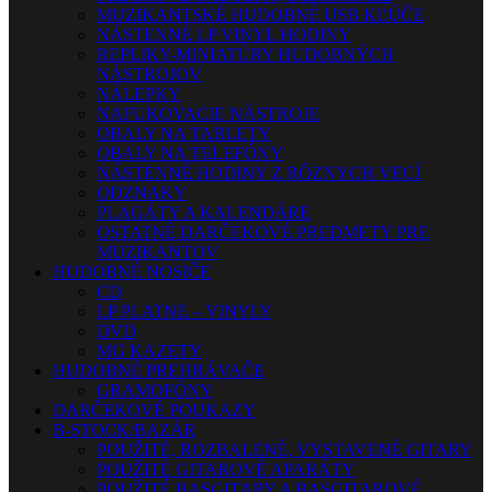
MUZIKANTSKÉ HUDOBNÉ USB KĽÚČE
NÁSTENNÉ LP VINYL HODINY
REPLIKY-MINIATÚRY HUDOBNÝCH
NÁSTROJOV
NÁLEPKY
NAFUKOVACIE NÁSTROJE
OBALY NA TABLETY
OBALY NA TELEFÓNY
NÁSTENNÉ HODINY Z RÔZNYCH VECÍ
ODZNAKY
PLAGÁTY A KALENDÁRE
OSTATNÉ DARČEKOVÉ PREDMETY PRE
MUZIKANTOV
HUDOBNÉ NOSIČE
CD
LP PLATNE – VINYLY
DVD
MG KAZETY
HUDOBNÉ PREHRÁVAČE
GRAMOFÓNY
DARČEKOVÉ POUKAZY
B-STOCK/BAZÁR
POUŽITÉ, ROZBALENÉ, VYSTAVENÉ GITARY
POUŽITÉ GITAROVÉ APARÁTY
POUŽITÉ BASGITARY A BASGITAROVÉ