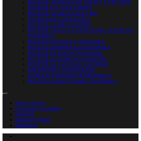
POUŽITÉ, ROZBALENÉ VINYLY, LP PLATNE
POUŽITÉ CD / DVD NOSIČE
POUŽITÉ AUDIO KAZETY MG
POUŽÍVANÁ LITERATÚRA
POUŽITÉ AUDIO SYSTÉMY
POUŽITÉ SVETLÁ, OSVETLENIE, SVETELNÁ
TECHNIKA
POUŽITÁ ŠTÚDIOVÁ TECHNIKA
POUŽITÁ DROBNÁ ELEKTRONIKA
POUŽITÉ DYCHOVÉ NÁSTROJE
POUŽITÉ SLÁČIKOVÉ NÁSTROJE
POUŽITÉ KLÁVESOVÉ NÁSTROJE
OBLEČENIE S CHYBIČKAMI
B-STOCK DARČEKOVÉ PREDMETY
POUŽITÁ KANCELÁRSKA TECHNIKA
Servis a opravy
Ozvučenie a osvetlenie
Prenájom
Nahrávacie štúdio
Škola
Nové