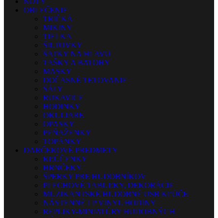
NOTY
OBLEČENIE
TRIČKÁ
MIKINY
TIELKA
ŠILTOVKY
ŠATKY NA HLAVU
TAŠKY A BATOHY
MASKY
DOČASNÉ TETOVANIE
ŠÁLY
RUKAVICE
HODINKY
OKULIARE
OPASKY
PEŇAŽENKY
TOPÁNKY
DARČEKOVÉ PREDMETY
KĽÚČENKY
HRNČEKY
ŠPERKY PRE HUDOBNÍKOV
PLECHOVÉ TABUĽKY, DEKORÁCIE
MUZIKANTSKÉ HUDOBNÉ USB KĽÚČE
NÁSTENNÉ LP VINYL HODINY
REPLIKY-MINIATÚRY HUDOBNÝCH