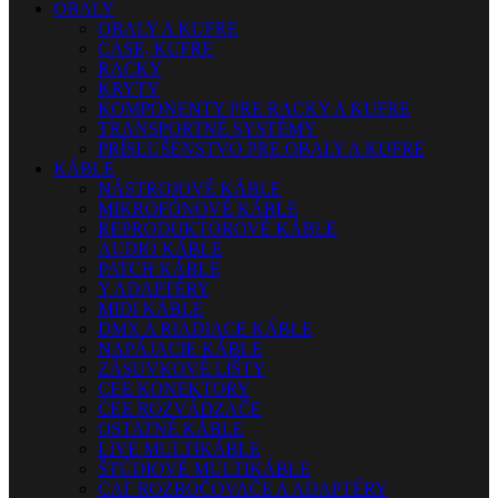
OBALY
OBALY A KUFRE
CASE, KUFRE
RACKY
KRYTY
KOMPONENTY PRE RACKY A KUFRE
TRANSPORTNÉ SYSTÉMY
PRÍSLUŠENSTVO PRE OBALY A KUFRE
KÁBLE
NÁSTROJOVÉ KÁBLE
MIKROFÓNOVÉ KÁBLE
REPRODUKTOROVÉ KÁBLE
AUDIO KÁBLE
PATCH KÁBLE
Y ADAPTÉRY
MIDI KÁBLE
DMX A RIADIACE KÁBLE
NAPÁJACIE KÁBLE
ZÁSUVKOVÉ LIŠTY
CEE KONEKTORY
CEE ROZVÁDZAČE
OSTATNÉ KÁBLE
LIVE MULTIKÁBLE
ŠTÚDIOVÉ MULTIKÁBLE
CAT ROZBOČOVAČE A ADAPTÉRY