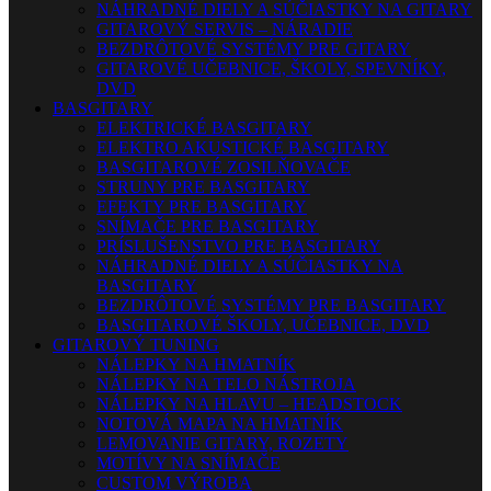
NÁHRADNÉ DIELY A SÚČIASTKY NA GITARY
GITAROVÝ SERVIS – NÁRADIE
BEZDRÔTOVÉ SYSTÉMY PRE GITARY
GITAROVÉ UČEBNICE, ŠKOLY, SPEVNÍKY,
DVD
BASGITARY
ELEKTRICKÉ BASGITARY
ELEKTRO AKUSTICKÉ BASGITARY
BASGITAROVÉ ZOSILŇOVAČE
STRUNY PRE BASGITARY
EFEKTY PRE BASGITARY
SNÍMAČE PRE BASGITARY
PRÍSLUŠENSTVO PRE BASGITARY
NÁHRADNÉ DIELY A SÚČIASTKY NA
BASGITARY
BEZDRÔTOVÉ SYSTÉMY PRE BASGITARY
BASGITAROVÉ ŠKOLY, UČEBNICE, DVD
GITAROVÝ TUNING
NÁLEPKY NA HMATNÍK
NÁLEPKY NA TELO NÁSTROJA
NÁLEPKY NA HLAVU – HEADSTOCK
NOTOVÁ MAPA NA HMATNÍK
LEMOVANIE GITARY, ROZETY
MOTÍVY NA SNÍMAČE
CUSTOM VÝROBA