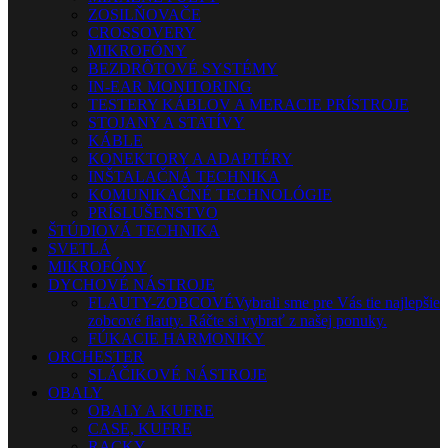
ZOSILŇOVAČE
CROSSOVERY
MIKROFÓNY
BEZDRÔTOVÉ SYSTÉMY
IN-EAR MONITORING
TESTERY KÁBLOV A MERACIE PRÍSTROJE
STOJANY A STATÍVY
KÁBLE
KONEKTORY A ADAPTÉRY
INŠTALAČNÁ TECHNIKA
KOMUNIKAČNÉ TECHNOLÓGIE
PRÍSLUŠENSTVO
ŠTÚDIOVÁ TECHNIKA
SVETLÁ
MIKROFÓNY
DYCHOVÉ NÁSTROJE
FLAUTY-ZOBCOVÉ
Vybrali sme pre Vás tie najlepšie
zobcové flauty. Ráčte si vybrať z našej ponuky.
FÚKACIE HARMONIKY
ORCHESTER
SLÁČIKOVÉ NÁSTROJE
OBALY
OBALY A KUFRE
CASE, KUFRE
RACKY