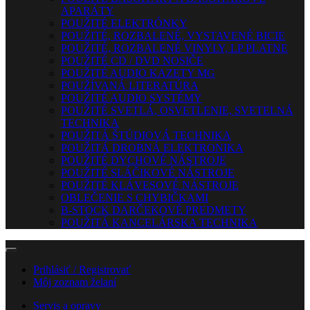
APARÁTY
POUŽITÉ ELEKTRÓNKY
POUŽITÉ, ROZBALENÉ, VYSTAVENÉ BICIE
POUŽITÉ, ROZBALENÉ VINYLY, LP PLATNE
POUŽITÉ CD / DVD NOSIČE
POUŽITÉ AUDIO KAZETY MG
POUŽÍVANÁ LITERATÚRA
POUŽITÉ AUDIO SYSTÉMY
POUŽITÉ SVETLÁ, OSVETLENIE, SVETELNÁ
TECHNIKA
POUŽITÁ ŠTÚDIOVÁ TECHNIKA
POUŽITÁ DROBNÁ ELEKTRONIKA
POUŽITÉ DYCHOVÉ NÁSTROJE
POUŽITÉ SLÁČIKOVÉ NÁSTROJE
POUŽITÉ KLÁVESOVÉ NÁSTROJE
OBLEČENIE S CHYBIČKAMI
B-STOCK DARČEKOVÉ PREDMETY
POUŽITÁ KANCELÁRSKA TECHNIKA
Prihlásiť / Registrovať
Môj zoznam želaní
Servis a opravy