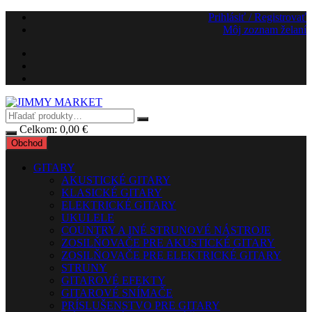
Preskočiť
Prihlásiť / Registrovať
na
Môj zoznam želaní
obsah
Celkom:
0,00
€
Obchod
GITARY
AKUSTICKÉ GITARY
KLASICKÉ GITARY
ELEKTRICKÉ GITARY
UKULELE
COUNTRY A INÉ STRUNOVÉ NÁSTROJE
ZOSILŇOVAČE PRE AKUSTICKÉ GITARY
ZOSILŇOVAČE PRE ELEKTRICKÉ GITARY
STRUNY
GITAROVÉ EFEKTY
GITAROVÉ SNÍMAČE
PRÍSLUŠENSTVO PRE GITARY