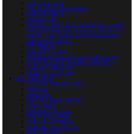
SIEŤOVÉ KÁBLE
ANALÓGOVÉ STAGEBOXY
KÁBLE METRÁŽ
KONEKTORY
KONEKTOROVÉ REDUKCIE
Nájdite si vhodnú
redukciu pre Vaše audio zariadenie a zažite skvelý
komfort + nové možnosti prepojenia pri štúdiovej,
alebo pódiovej aplikácii.
PATCHBAYE
KÁBLOVÉ BUBNY
KUFRE PRE KÁBLOVÉ PRÍSLUŠENSTVO
OSTATNÉ KÁBLOVÉ PRÍSLUŠENSTVO
KÁBLOVÉ MOSTÍKY
SŤAHOVACIE PÁSKY
PRÍSLUŠENSTVO
LADIČKY A METRONÓMY
STOJANY
STOLIČKY
ČISTIACE PROSTRIEDKY
SLÚCHADLÁ
CHRÁNIČE SLUCHU
PAMÄŤOVÉ MÉDIÁ
SIEŤOVÉ ADAPTÉRY
BATÉRIE A NABÍJAČKY
ROZVÁDZAČE