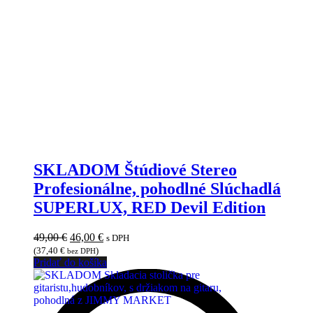
SKLADOM Štúdiové Stereo
Profesionálne, pohodlné Slúchadlá
SUPERLUX, RED Devil Edition
Pôvodná
Aktuálna
49,00
€
46,00
€
s DPH
cena
cena
(
37,40
€
)
bez DPH
bola:
je:
Pridať do košíka
49,00 €.
46,00 €.