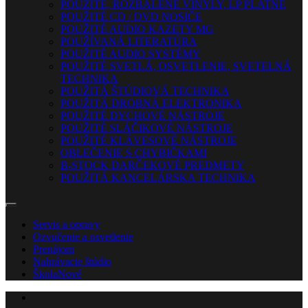
POUŽITÉ, ROZBALENÉ VINYLY, LP PLATNE
POUŽITÉ CD / DVD NOSIČE
POUŽITÉ AUDIO KAZETY MG
POUŽÍVANÁ LITERATÚRA
POUŽITÉ AUDIO SYSTÉMY
POUŽITÉ SVETLÁ, OSVETLENIE, SVETELNÁ
TECHNIKA
POUŽITÁ ŠTÚDIOVÁ TECHNIKA
POUŽITÁ DROBNÁ ELEKTRONIKA
POUŽITÉ DYCHOVÉ NÁSTROJE
POUŽITÉ SLÁČIKOVÉ NÁSTROJE
POUŽITÉ KLÁVESOVÉ NÁSTROJE
OBLEČENIE S CHYBIČKAMI
B-STOCK DARČEKOVÉ PREDMETY
POUŽITÁ KANCELÁRSKA TECHNIKA
Servis a opravy
Ozvučenie a osvetlenie
Prenájom
Nahrávacie štúdio
Škola
Nové