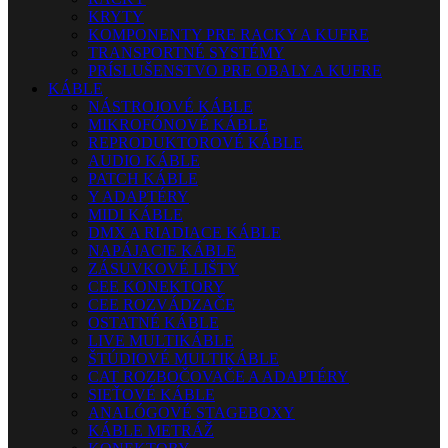
KRYTY
KOMPONENTY PRE RACKY A KUFRE
TRANSPORTNÉ SYSTÉMY
PRÍSLUŠENSTVO PRE OBALY A KUFRE
KÁBLE
NÁSTROJOVÉ KÁBLE
MIKROFÓNOVÉ KÁBLE
REPRODUKTOROVÉ KÁBLE
AUDIO KÁBLE
PATCH KÁBLE
Y ADAPTÉRY
MIDI KÁBLE
DMX A RIADIACE KÁBLE
NAPÁJACIE KÁBLE
ZÁSUVKOVÉ LIŠTY
CEE KONEKTORY
CEE ROZVÁDZAČE
OSTATNÉ KÁBLE
LIVE MULTIKÁBLE
ŠTÚDIOVÉ MULTIKÁBLE
CAT ROZBOČOVAČE A ADAPTÉRY
SIEŤOVÉ KÁBLE
ANALÓGOVÉ STAGEBOXY
KÁBLE METRÁŽ