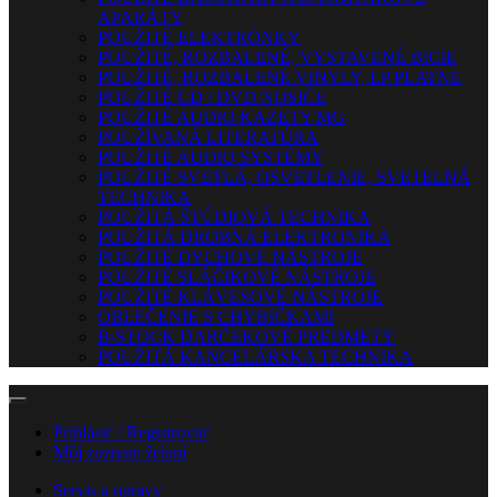
APARÁTY
POUŽITÉ ELEKTRÓNKY
POUŽITÉ, ROZBALENÉ, VYSTAVENÉ BICIE
POUŽITÉ, ROZBALENÉ VINYLY, LP PLATNE
POUŽITÉ CD / DVD NOSIČE
POUŽITÉ AUDIO KAZETY MG
POUŽÍVANÁ LITERATÚRA
POUŽITÉ AUDIO SYSTÉMY
POUŽITÉ SVETLÁ, OSVETLENIE, SVETELNÁ
TECHNIKA
POUŽITÁ ŠTÚDIOVÁ TECHNIKA
POUŽITÁ DROBNÁ ELEKTRONIKA
POUŽITÉ DYCHOVÉ NÁSTROJE
POUŽITÉ SLÁČIKOVÉ NÁSTROJE
POUŽITÉ KLÁVESOVÉ NÁSTROJE
OBLEČENIE S CHYBIČKAMI
B-STOCK DARČEKOVÉ PREDMETY
POUŽITÁ KANCELÁRSKA TECHNIKA
Prihlásiť / Registrovať
Môj zoznam želaní
Servis a opravy