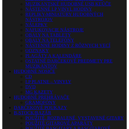
MUZIKANTSKÉ HUDOBNÉ USB KĽÚČE
NÁSTENNÉ LP VINYL HODINY
REPLIKY-MINIATÚRY HUDOBNÝCH
NÁSTROJOV
NÁLEPKY
NAFUKOVACIE NÁSTROJE
OBALY NA TABLETY
OBALY NA TELEFÓNY
NÁSTENNÉ HODINY Z RÔZNYCH VECÍ
ODZNAKY
PLAGÁTY A KALENDÁRE
OSTATNÉ DARČEKOVÉ PREDMETY PRE
MUZIKANTOV
HUDOBNÉ NOSIČE
CD
LP PLATNE – VINYLY
DVD
MG KAZETY
HUDOBNÉ PREHRÁVAČE
GRAMOFÓNY
DARČEKOVÉ POUKAZY
B-STOCK/BAZÁR
POUŽITÉ, ROZBALENÉ, VYSTAVENÉ GITARY
POUŽITÉ GITAROVÉ APARÁTY
POUŽITÉ BASGITARY A BASGITAROVÉ