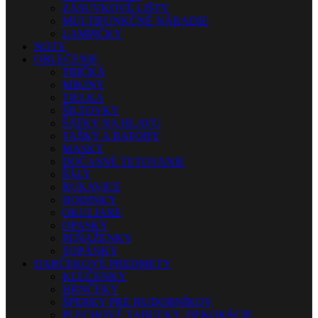
ZÁSUVKOVÉ LIŠTY
MULTIFUNKČNÉ NÁRADIE
LAMPIČKY
NOTY
OBLEČENIE
TRIČKÁ
MIKINY
TIELKA
ŠILTOVKY
ŠATKY NA HLAVU
TAŠKY A BATOHY
MASKY
DOČASNÉ TETOVANIE
ŠÁLY
RUKAVICE
HODINKY
OKULIARE
OPASKY
PEŇAŽENKY
TOPÁNKY
DARČEKOVÉ PREDMETY
KĽÚČENKY
HRNČEKY
ŠPERKY PRE HUDOBNÍKOV
PLECHOVÉ TABUĽKY, DEKORÁCIE