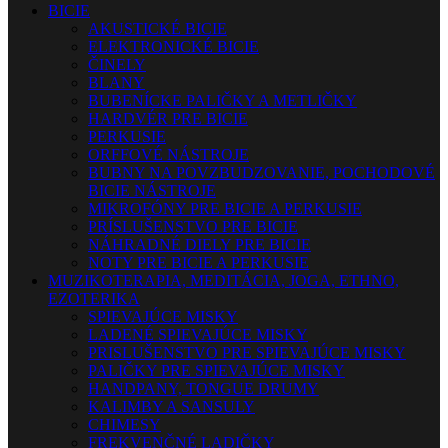
BICIE
AKUSTICKÉ BICIE
ELEKTRONICKÉ BICIE
ČINELY
BLANY
BUBENÍCKE PALIČKY A METLIČKY
HARDVÉR PRE BICIE
PERKUSIE
ORFFOVÉ NÁSTROJE
BUBNY NA POVZBUDZOVANIE, POCHODOVÉ
BICIE NÁSTROJE
MIKROFÓNY PRE BICIE A PERKUSIE
PRÍSLUŠENSTVO PRE BICIE
NÁHRADNÉ DIELY PRE BICIE
NOTY PRE BICIE A PERKUSIE
MUZIKOTERAPIA, MEDITÁCIA, JOGA, ETHNO,
EZOTERIKA
SPIEVAJÚCE MISKY
LADENÉ SPIEVAJÚCE MISKY
PRISLUŠENSTVO PRE SPIEVAJÚCE MISKY
PALIČKY PRE SPIEVAJÚCE MISKY
HANDPANY, TONGUE DRUMY
KALIMBY A SANSULY
CHIMESY
FREKVENČNÉ LADIČKY