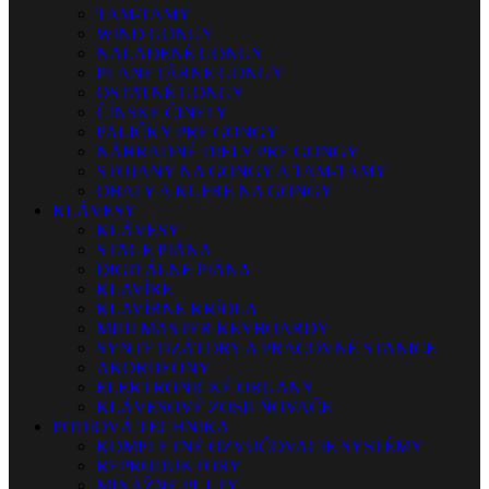
TAM-TAMY
WIND GONGY
NALADENÉ GONGY
PLANETÁRNE GONGY
OSTATNÉ GONGY
ČÍNSKE ČINELY
PALIČKY PRE GONGY
NÁHRADNÉ DIELY PRE GONGY
STOJANY NA GONGY A TAM-TAMY
OBALY A KUFRE NA GONGY
KLÁVESY
KLÁVESY
STAGE PIÁNA
DIGITÁLNE PIÁNA
KLAVÍRE
KLAVÍRNE KRÍDLA
MIDI MASTER KEYBOARDY
SYNTETIZÁTORY A PRACOVNÉ STANICE
AKORDEÓNY
ELEKTRONICKÉ ORGANY
KLÁVESOVÉ ZOSILŇOVAČE
PÓDIOVÁ TECHNIKA
KOMPLETNÉ OZVUČOVACIE SYSTÉMY
REPRODUKTORY
MIXÁŽNE PULTY