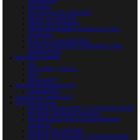
NÁSTROJOV
NÁLEPKY
NAFUKOVACIE NÁSTROJE
OBALY NA TABLETY
OBALY NA TELEFÓNY
NÁSTENNÉ HODINY Z RÔZNYCH VECÍ
ODZNAKY
PLAGÁTY A KALENDÁRE
OSTATNÉ DARČEKOVÉ PREDMETY PRE
MUZIKANTOV
HUDOBNÉ NOSIČE
CD
LP PLATNE – VINYLY
DVD
MG KAZETY
HUDOBNÉ PREHRÁVAČE
GRAMOFÓNY
DARČEKOVÉ POUKAZY
B-STOCK/BAZÁR
POUŽITÉ, ROZBALENÉ, VYSTAVENÉ GITARY
POUŽITÉ GITAROVÉ APARÁTY
POUŽITÉ BASGITARY A BASGITAROVÉ
APARÁTY
POUŽITÉ ELEKTRÓNKY
POUŽITÉ, ROZBALENÉ, VYSTAVENÉ BICIE