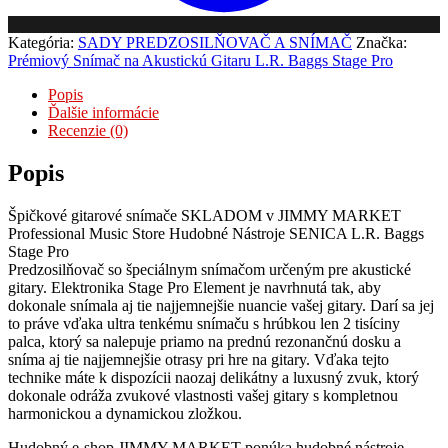
Kategória:
SADY PREDZOSILŇOVAČ A SNÍMAČ
Značka:
Prémiový Snímač na Akustickú Gitaru L.R. Baggs Stage Pro
Popis
Ďalšie informácie
Recenzie (0)
Popis
Špičkové gitarové snímače SKLADOM v JIMMY MARKET
Professional Music Store Hudobné Nástroje SENICA L.R. Baggs
Stage Pro
Predzosilňovač so špeciálnym snímačom určeným pre akustické
gitary. Elektronika Stage Pro Element je navrhnutá tak, aby
dokonale snímala aj tie najjemnejšie nuancie vašej gitary. Darí sa jej
to práve vďaka ultra tenkému snímaču s hrúbkou len 2 tisíciny
palca, ktorý sa nalepuje priamo na prednú rezonančnú dosku a
sníma aj tie najjemnejšie otrasy pri hre na gitary. Vďaka tejto
technike máte k dispozícii naozaj delikátny a luxusný zvuk, ktorý
dokonale odráža zvukové vlastnosti vašej gitary s kompletnou
harmonickou a dynamickou zložkou.
Hudobný e-shop JIMMY MARKET ponúka hudobné nástroje,