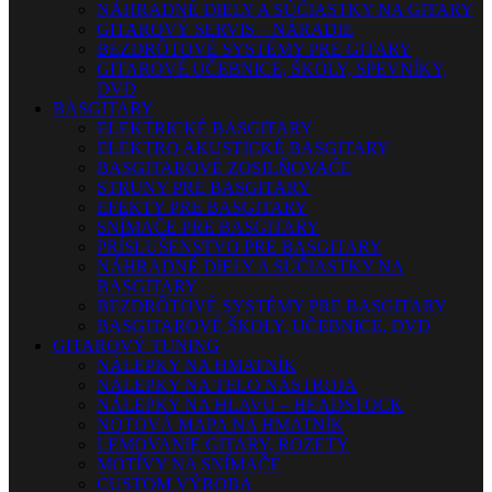
NÁHRADNÉ DIELY A SÚČIASTKY NA GITARY
GITAROVÝ SERVIS – NÁRADIE
BEZDRÔTOVÉ SYSTÉMY PRE GITARY
GITAROVÉ UČEBNICE, ŠKOLY, SPEVNÍKY,
DVD
BASGITARY
ELEKTRICKÉ BASGITARY
ELEKTRO AKUSTICKÉ BASGITARY
BASGITAROVÉ ZOSILŇOVAČE
STRUNY PRE BASGITARY
EFEKTY PRE BASGITARY
SNÍMAČE PRE BASGITARY
PRÍSLUŠENSTVO PRE BASGITARY
NÁHRADNÉ DIELY A SÚČIASTKY NA
BASGITARY
BEZDRÔTOVÉ SYSTÉMY PRE BASGITARY
BASGITAROVÉ ŠKOLY, UČEBNICE, DVD
GITAROVÝ TUNING
NÁLEPKY NA HMATNÍK
NÁLEPKY NA TELO NÁSTROJA
NÁLEPKY NA HLAVU – HEADSTOCK
NOTOVÁ MAPA NA HMATNÍK
LEMOVANIE GITARY, ROZETY
MOTÍVY NA SNÍMAČE
CUSTOM VÝROBA