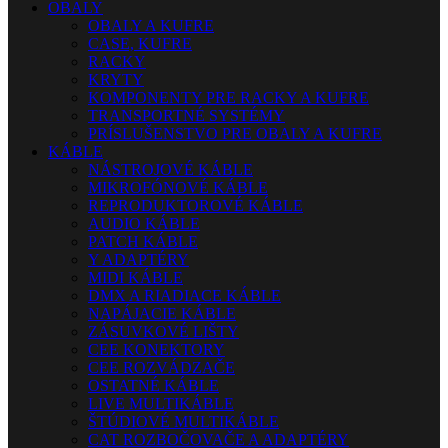
OBALY
OBALY A KUFRE
CASE, KUFRE
RACKY
KRYTY
KOMPONENTY PRE RACKY A KUFRE
TRANSPORTNÉ SYSTÉMY
PRÍSLUŠENSTVO PRE OBALY A KUFRE
KÁBLE
NÁSTROJOVÉ KÁBLE
MIKROFÓNOVÉ KÁBLE
REPRODUKTOROVÉ KÁBLE
AUDIO KÁBLE
PATCH KÁBLE
Y ADAPTÉRY
MIDI KÁBLE
DMX A RIADIACE KÁBLE
NAPÁJACIE KÁBLE
ZÁSUVKOVÉ LIŠTY
CEE KONEKTORY
CEE ROZVÁDZAČE
OSTATNÉ KÁBLE
LIVE MULTIKÁBLE
ŠTÚDIOVÉ MULTIKÁBLE
CAT ROZBOČOVAČE A ADAPTÉRY