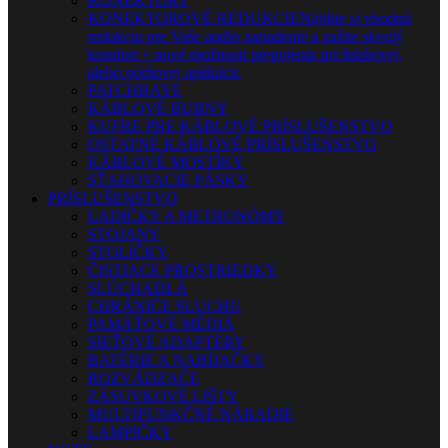
KONEKTORY
KONEKTOROVÉ REDUKCIE
Nájdite si vhodnú
redukciu pre Vaše audio zariadenie a zažite skvelý
komfort + nové možnosti prepojenia pri štúdiovej,
alebo pódiovej aplikácii.
PATCHBAYE
KÁBLOVÉ BUBNY
KUFRE PRE KÁBLOVÉ PRÍSLUŠENSTVO
OSTATNÉ KÁBLOVÉ PRÍSLUŠENSTVO
KÁBLOVÉ MOSTÍKY
SŤAHOVACIE PÁSKY
PRÍSLUŠENSTVO
LADIČKY A METRONÓMY
STOJANY
STOLIČKY
ČISTIACE PROSTRIEDKY
SLÚCHADLÁ
CHRÁNIČE SLUCHU
PAMÄŤOVÉ MÉDIÁ
SIEŤOVÉ ADAPTÉRY
BATÉRIE A NABÍJAČKY
ROZVÁDZAČE
ZÁSUVKOVÉ LIŠTY
MULTIFUNKČNÉ NÁRADIE
LAMPIČKY