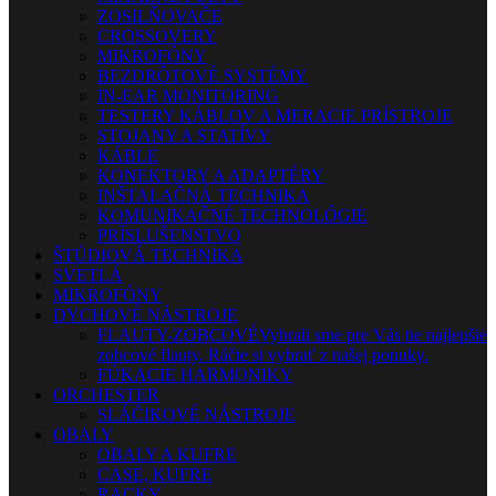
ZOSILŇOVAČE
CROSSOVERY
MIKROFÓNY
BEZDRÔTOVÉ SYSTÉMY
IN-EAR MONITORING
TESTERY KÁBLOV A MERACIE PRÍSTROJE
STOJANY A STATÍVY
KÁBLE
KONEKTORY A ADAPTÉRY
INŠTALAČNÁ TECHNIKA
KOMUNIKAČNÉ TECHNOLÓGIE
PRÍSLUŠENSTVO
ŠTÚDIOVÁ TECHNIKA
SVETLÁ
MIKROFÓNY
DYCHOVÉ NÁSTROJE
FLAUTY-ZOBCOVÉ
Vybrali sme pre Vás tie najlepšie
zobcové flauty. Ráčte si vybrať z našej ponuky.
FÚKACIE HARMONIKY
ORCHESTER
SLÁČIKOVÉ NÁSTROJE
OBALY
OBALY A KUFRE
CASE, KUFRE
RACKY