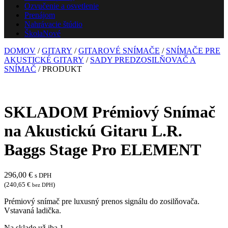
Ozvučenie a osvetlenie
Prenájom
Nahrávacie štúdio
Škola
Nové
DOMOV
/
GITARY
/
GITAROVÉ SNÍMAČE
/
SNÍMAČE PRE
AKUSTICKÉ GITARY
/
SADY PREDZOSILŇOVAČ A
SNÍMAČ
/ PRODUKT
SKLADOM Prémiový Snímač
na Akustickú Gitaru L.R.
Baggs Stage Pro ELEMENT
296,00
€
s DPH
(
240,65
€
)
bez DPH
Prémiový snímač pre luxusný prenos signálu do zosilňovača.
Vstavaná ladička.
Na sklade už iba 1