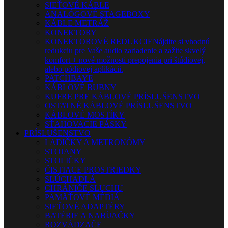
SIEŤOVÉ KÁBLE
ANALÓGOVÉ STAGEBOXY
KÁBLE METRÁŽ
KONEKTORY
KONEKTOROVÉ REDUKCIE
Nájdite si vhodnú
redukciu pre Vaše audio zariadenie a zažite skvelý
komfort + nové možnosti prepojenia pri štúdiovej,
alebo pódiovej aplikácii.
PATCHBAYE
KÁBLOVÉ BUBNY
KUFRE PRE KÁBLOVÉ PRÍSLUŠENSTVO
OSTATNÉ KÁBLOVÉ PRÍSLUŠENSTVO
KÁBLOVÉ MOSTÍKY
SŤAHOVACIE PÁSKY
PRÍSLUŠENSTVO
LADIČKY A METRONÓMY
STOJANY
STOLIČKY
ČISTIACE PROSTRIEDKY
SLÚCHADLÁ
CHRÁNIČE SLUCHU
PAMÄŤOVÉ MÉDIÁ
SIEŤOVÉ ADAPTÉRY
BATÉRIE A NABÍJAČKY
ROZVÁDZAČE