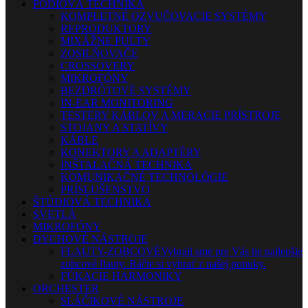
PÓDIOVÁ TECHNIKA
KOMPLETNÉ OZVUČOVACIE SYSTÉMY
REPRODUKTORY
MIXÁŽNE PULTY
ZOSILŇOVAČE
CROSSOVERY
MIKROFÓNY
BEZDRÔTOVÉ SYSTÉMY
IN-EAR MONITORING
TESTERY KÁBLOV A MERACIE PRÍSTROJE
STOJANY A STATÍVY
KÁBLE
KONEKTORY A ADAPTÉRY
INŠTALAČNÁ TECHNIKA
KOMUNIKAČNÉ TECHNOLÓGIE
PRÍSLUŠENSTVO
ŠTÚDIOVÁ TECHNIKA
SVETLÁ
MIKROFÓNY
DYCHOVÉ NÁSTROJE
FLAUTY-ZOBCOVÉ
Vybrali sme pre Vás tie najlepšie
zobcové flauty. Ráčte si vybrať z našej ponuky.
FÚKACIE HARMONIKY
ORCHESTER
SLÁČIKOVÉ NÁSTROJE