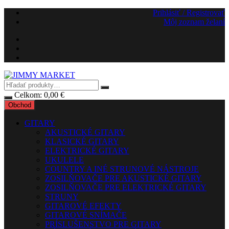
Preskočiť
Prihlásiť / Registrovať
na
Môj zoznam želaní
obsah
Celkom:
0,00
€
Obchod
GITARY
AKUSTICKÉ GITARY
KLASICKÉ GITARY
ELEKTRICKÉ GITARY
UKULELE
COUNTRY A INÉ STRUNOVÉ NÁSTROJE
ZOSILŇOVAČE PRE AKUSTICKÉ GITARY
ZOSILŇOVAČE PRE ELEKTRICKÉ GITARY
STRUNY
GITAROVÉ EFEKTY
GITAROVÉ SNÍMAČE
PRÍSLUŠENSTVO PRE GITARY