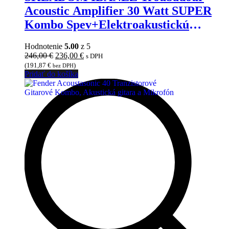
Acoustic Amplifier 30 Watt SUPER
Kombo Spev+Elektroakustickú
Gitaru, Extra Zvuk
Hodnotenie
5.00
z 5
Pôvodná
Aktuálna
246,00
€
236,00
€
s DPH
cena
cena
(
191,87
€
)
bez DPH
bola:
je:
Pridať do košíka
246,00 €.
236,00 €.