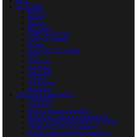
NOTY
OBLEČENIE
TRIČKÁ
MIKINY
TIELKA
ŠILTOVKY
ŠATKY NA HLAVU
TAŠKY A BATOHY
MASKY
DOČASNÉ TETOVANIE
ŠÁLY
RUKAVICE
HODINKY
OKULIARE
OPASKY
PEŇAŽENKY
TOPÁNKY
DARČEKOVÉ PREDMETY
KĽÚČENKY
HRNČEKY
ŠPERKY PRE HUDOBNÍKOV
PLECHOVÉ TABUĽKY, DEKORÁCIE
MUZIKANTSKÉ HUDOBNÉ USB KĽÚČE
NÁSTENNÉ LP VINYL HODINY
REPLIKY-MINIATÚRY HUDOBNÝCH