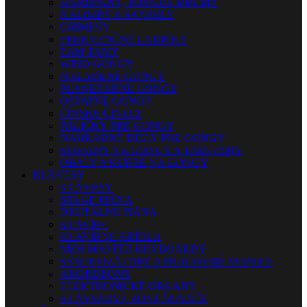
HANDPANY, TONGUE DRUMY
KALIMBY A SANSULY
CHIMESY
FREKVENČNÉ LADIČKY
TAM-TAMY
WIND GONGY
NALADENÉ GONGY
PLANETÁRNE GONGY
OSTATNÉ GONGY
ČÍNSKE ČINELY
PALIČKY PRE GONGY
NÁHRADNÉ DIELY PRE GONGY
STOJANY NA GONGY A TAM-TAMY
OBALY A KUFRE NA GONGY
KLÁVESY
KLÁVESY
STAGE PIÁNA
DIGITÁLNE PIÁNA
KLAVÍRE
KLAVÍRNE KRÍDLA
MIDI MASTER KEYBOARDY
SYNTETIZÁTORY A PRACOVNÉ STANICE
AKORDEÓNY
ELEKTRONICKÉ ORGANY
KLÁVESOVÉ ZOSILŇOVAČE