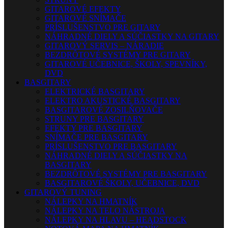
GITAROVÉ EFEKTY
GITAROVÉ SNÍMAČE
PRÍSLUŠENSTVO PRE GITARY
NÁHRADNÉ DIELY A SÚČIASTKY NA GITARY
GITAROVÝ SERVIS – NÁRADIE
BEZDRÔTOVÉ SYSTÉMY PRE GITARY
GITAROVÉ UČEBNICE, ŠKOLY, SPEVNÍKY,
DVD
BASGITARY
ELEKTRICKÉ BASGITARY
ELEKTRO AKUSTICKÉ BASGITARY
BASGITAROVÉ ZOSILŇOVAČE
STRUNY PRE BASGITARY
EFEKTY PRE BASGITARY
SNÍMAČE PRE BASGITARY
PRÍSLUŠENSTVO PRE BASGITARY
NÁHRADNÉ DIELY A SÚČIASTKY NA
BASGITARY
BEZDRÔTOVÉ SYSTÉMY PRE BASGITARY
BASGITAROVÉ ŠKOLY, UČEBNICE, DVD
GITAROVÝ TUNING
NÁLEPKY NA HMATNÍK
NÁLEPKY NA TELO NÁSTROJA
NÁLEPKY NA HLAVU – HEADSTOCK