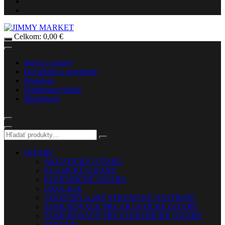
Celkom:
0,00
€
Servis a opravy
Ozvučenie a osvetlenie
Prenájom
Nahrávacie štúdio
Škola
Nové
GITARY
AKUSTICKÉ GITARY
KLASICKÉ GITARY
ELEKTRICKÉ GITARY
UKULELE
COUNTRY A INÉ STRUNOVÉ NÁSTROJE
ZOSILŇOVAČE PRE AKUSTICKÉ GITARY
ZOSILŇOVAČE PRE ELEKTRICKÉ GITARY
STRUNY