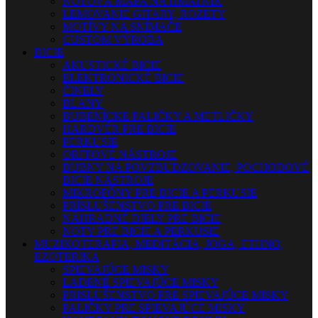
NOTOVÁ MAPA NA HMATNÍK
LEMOVANIE GITARY, ROZETY
MOTÍVY NA SNÍMAČE
CUSTOM VÝROBA
BICIE
AKUSTICKÉ BICIE
ELEKTRONICKÉ BICIE
ČINELY
BLANY
BUBENÍCKE PALIČKY A METLIČKY
HARDVÉR PRE BICIE
PERKUSIE
ORFFOVÉ NÁSTROJE
BUBNY NA POVZBUDZOVANIE, POCHODOVÉ
BICIE NÁSTROJE
MIKROFÓNY PRE BICIE A PERKUSIE
PRÍSLUŠENSTVO PRE BICIE
NÁHRADNÉ DIELY PRE BICIE
NOTY PRE BICIE A PERKUSIE
MUZIKOTERAPIA, MEDITÁCIA, JOGA, ETHNO,
EZOTERIKA
SPIEVAJÚCE MISKY
LADENÉ SPIEVAJÚCE MISKY
PRISLUŠENSTVO PRE SPIEVAJÚCE MISKY
PALIČKY PRE SPIEVAJÚCE MISKY