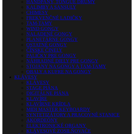
HANDPANY, TONGUE DRUMY
KALIMBY A SANSULY
CHIMESY
FREKVENČNÉ LADIČKY
TAM-TAMY
WIND GONGY
NALADENÉ GONGY
PLANETÁRNE GONGY
OSTATNÉ GONGY
ČÍNSKE ČINELY
PALIČKY PRE GONGY
NÁHRADNÉ DIELY PRE GONGY
STOJANY NA GONGY A TAM-TAMY
OBALY A KUFRE NA GONGY
KLÁVESY
KLÁVESY
STAGE PIÁNA
DIGITÁLNE PIÁNA
KLAVÍRE
KLAVÍRNE KRÍDLA
MIDI MASTER KEYBOARDY
SYNTETIZÁTORY A PRACOVNÉ STANICE
AKORDEÓNY
ELEKTRONICKÉ ORGANY
KLÁVESOVÉ ZOSILŇOVAČE