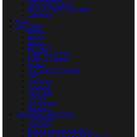
ZÁSUVKOVÉ LIŠTY
MULTIFUNKČNÉ NÁRADIE
LAMPIČKY
NOTY
OBLEČENIE
TRIČKÁ
MIKINY
TIELKA
ŠILTOVKY
ŠATKY NA HLAVU
TAŠKY A BATOHY
MASKY
DOČASNÉ TETOVANIE
ŠÁLY
RUKAVICE
HODINKY
OKULIARE
OPASKY
PEŇAŽENKY
TOPÁNKY
DARČEKOVÉ PREDMETY
KĽÚČENKY
HRNČEKY
ŠPERKY PRE HUDOBNÍKOV
PLECHOVÉ TABUĽKY, DEKORÁCIE