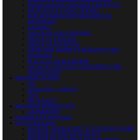
MUZIKANTSKÉ HUDOBNÉ USB KĽÚČE
NÁSTENNÉ LP VINYL HODINY
REPLIKY-MINIATÚRY HUDOBNÝCH
NÁSTROJOV
NÁLEPKY
NAFUKOVACIE NÁSTROJE
OBALY NA TABLETY
OBALY NA TELEFÓNY
NÁSTENNÉ HODINY Z RÔZNYCH VECÍ
ODZNAKY
PLAGÁTY A KALENDÁRE
OSTATNÉ DARČEKOVÉ PREDMETY PRE
MUZIKANTOV
HUDOBNÉ NOSIČE
CD
LP PLATNE – VINYLY
DVD
MG KAZETY
HUDOBNÉ PREHRÁVAČE
GRAMOFÓNY
DARČEKOVÉ POUKAZY
B-STOCK/BAZÁR
POUŽITÉ, ROZBALENÉ, VYSTAVENÉ GITARY
POUŽITÉ GITAROVÉ APARÁTY
POUŽITÉ BASGITARY A BASGITAROVÉ