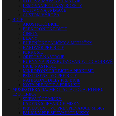
NOTOVÁ MAPA NA HMATNÍK
LEMOVANIE GITARY, ROZETY
MOTÍVY NA SNÍMAČE
CUSTOM VÝROBA
BICIE
AKUSTICKÉ BICIE
ELEKTRONICKÉ BICIE
ČINELY
BLANY
BUBENÍCKE PALIČKY A METLIČKY
HARDVÉR PRE BICIE
PERKUSIE
ORFFOVÉ NÁSTROJE
BUBNY NA POVZBUDZOVANIE, POCHODOVÉ
BICIE NÁSTROJE
MIKROFÓNY PRE BICIE A PERKUSIE
PRÍSLUŠENSTVO PRE BICIE
NÁHRADNÉ DIELY PRE BICIE
NOTY PRE BICIE A PERKUSIE
MUZIKOTERAPIA, MEDITÁCIA, JOGA, ETHNO,
EZOTERIKA
SPIEVAJÚCE MISKY
LADENÉ SPIEVAJÚCE MISKY
PRISLUŠENSTVO PRE SPIEVAJÚCE MISKY
PALIČKY PRE SPIEVAJÚCE MISKY