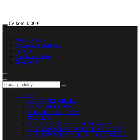
Celkom:
0,00
€
Servis a opravy
Ozvučenie a osvetlenie
Prenájom
Nahrávacie štúdio
Škola
Nové
GITARY
AKUSTICKÉ GITARY
KLASICKÉ GITARY
ELEKTRICKÉ GITARY
UKULELE
COUNTRY A INÉ STRUNOVÉ NÁSTROJE
ZOSILŇOVAČE PRE AKUSTICKÉ GITARY
ZOSILŇOVAČE PRE ELEKTRICKÉ GITARY