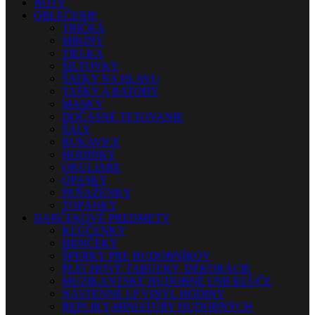
NOTY
OBLEČENIE
TRIČKÁ
MIKINY
TIELKA
ŠILTOVKY
ŠATKY NA HLAVU
TAŠKY A BATOHY
MASKY
DOČASNÉ TETOVANIE
ŠÁLY
RUKAVICE
HODINKY
OKULIARE
OPASKY
PEŇAŽENKY
TOPÁNKY
DARČEKOVÉ PREDMETY
KĽÚČENKY
HRNČEKY
ŠPERKY PRE HUDOBNÍKOV
PLECHOVÉ TABUĽKY, DEKORÁCIE
MUZIKANTSKÉ HUDOBNÉ USB KĽÚČE
NÁSTENNÉ LP VINYL HODINY
REPLIKY-MINIATÚRY HUDOBNÝCH