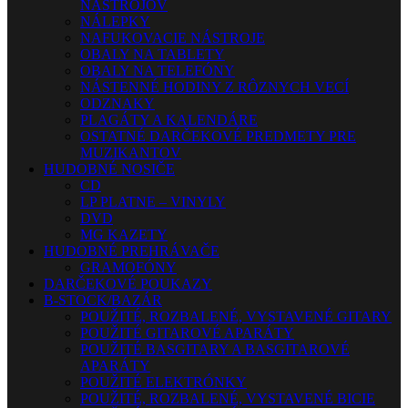
NÁSTROJOV
NÁLEPKY
NAFUKOVACIE NÁSTROJE
OBALY NA TABLETY
OBALY NA TELEFÓNY
NÁSTENNÉ HODINY Z RÔZNYCH VECÍ
ODZNAKY
PLAGÁTY A KALENDÁRE
OSTATNÉ DARČEKOVÉ PREDMETY PRE
MUZIKANTOV
HUDOBNÉ NOSIČE
CD
LP PLATNE – VINYLY
DVD
MG KAZETY
HUDOBNÉ PREHRÁVAČE
GRAMOFÓNY
DARČEKOVÉ POUKAZY
B-STOCK/BAZÁR
POUŽITÉ, ROZBALENÉ, VYSTAVENÉ GITARY
POUŽITÉ GITAROVÉ APARÁTY
POUŽITÉ BASGITARY A BASGITAROVÉ
APARÁTY
POUŽITÉ ELEKTRÓNKY
POUŽITÉ, ROZBALENÉ, VYSTAVENÉ BICIE