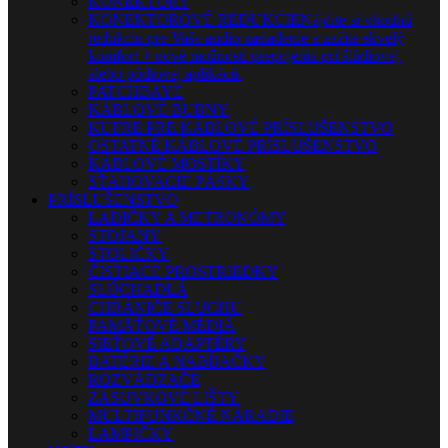
KONEKTORY
KONEKTOROVÉ REDUKCIE
Nájdite si vhodnú
redukciu pre Vaše audio zariadenie a zažite skvelý
komfort + nové možnosti prepojenia pri štúdiovej,
alebo pódiovej aplikácii.
PATCHBAYE
KÁBLOVÉ BUBNY
KUFRE PRE KÁBLOVÉ PRÍSLUŠENSTVO
OSTATNÉ KÁBLOVÉ PRÍSLUŠENSTVO
KÁBLOVÉ MOSTÍKY
SŤAHOVACIE PÁSKY
PRÍSLUŠENSTVO
LADIČKY A METRONÓMY
STOJANY
STOLIČKY
ČISTIACE PROSTRIEDKY
SLÚCHADLÁ
CHRÁNIČE SLUCHU
PAMÄŤOVÉ MÉDIÁ
SIEŤOVÉ ADAPTÉRY
BATÉRIE A NABÍJAČKY
ROZVÁDZAČE
ZÁSUVKOVÉ LIŠTY
MULTIFUNKČNÉ NÁRADIE
LAMPIČKY