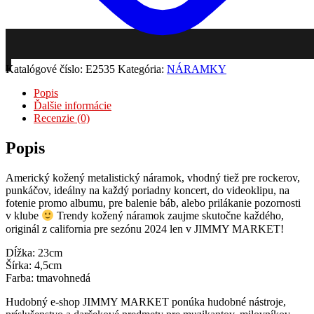
Pridať do zoznamu želaní
Katalógové číslo:
E2535
Kategória:
NÁRAMKY
Popis
Ďalšie informácie
Recenzie (0)
Popis
Americký kožený metalistický náramok, vhodný tiež pre rockerov,
punkáčov, ideálny na každý poriadny koncert, do videoklipu, na
fotenie promo albumu, pre balenie báb, alebo prilákanie pozornosti
v klube
Trendy kožený náramok zaujme skutočne každého,
originál z california pre sezónu 2024 len v JIMMY MARKET!
Dĺžka: 23cm
Šírka: 4,5cm
Farba: tmavohnedá
Hudobný e-shop JIMMY MARKET ponúka hudobné nástroje,