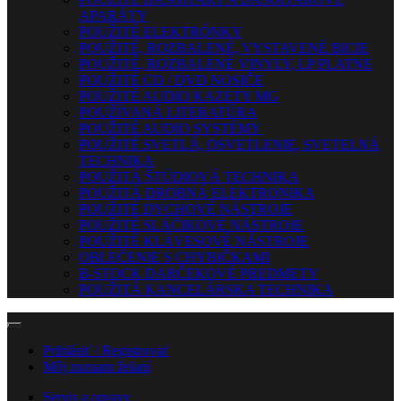
APARÁTY
POUŽITÉ ELEKTRÓNKY
POUŽITÉ, ROZBALENÉ, VYSTAVENÉ BICIE
POUŽITÉ, ROZBALENÉ VINYLY, LP PLATNE
POUŽITÉ CD / DVD NOSIČE
POUŽITÉ AUDIO KAZETY MG
POUŽÍVANÁ LITERATÚRA
POUŽITÉ AUDIO SYSTÉMY
POUŽITÉ SVETLÁ, OSVETLENIE, SVETELNÁ
TECHNIKA
POUŽITÁ ŠTÚDIOVÁ TECHNIKA
POUŽITÁ DROBNÁ ELEKTRONIKA
POUŽITÉ DYCHOVÉ NÁSTROJE
POUŽITÉ SLÁČIKOVÉ NÁSTROJE
POUŽITÉ KLÁVESOVÉ NÁSTROJE
OBLEČENIE S CHYBIČKAMI
B-STOCK DARČEKOVÉ PREDMETY
POUŽITÁ KANCELÁRSKA TECHNIKA
Prihlásiť / Registrovať
Môj zoznam želaní
Servis a opravy