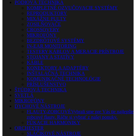
PÓDIOVÁ TECHNIKA
KOMPLETNÉ OZVUČOVACIE SYSTÉMY
REPRODUKTORY
MIXÁŽNE PULTY
ZOSILŇOVAČE
CROSSOVERY
MIKROFÓNY
BEZDRÔTOVÉ SYSTÉMY
IN-EAR MONITORING
TESTERY KÁBLOV A MERACIE PRÍSTROJE
STOJANY A STATÍVY
KÁBLE
KONEKTORY A ADAPTÉRY
INŠTALAČNÁ TECHNIKA
KOMUNIKAČNÉ TECHNOLÓGIE
PRÍSLUŠENSTVO
ŠTÚDIOVÁ TECHNIKA
SVETLÁ
MIKROFÓNY
DYCHOVÉ NÁSTROJE
FLAUTY-ZOBCOVÉ
Vybrali sme pre Vás tie najlepšie
zobcové flauty. Ráčte si vybrať z našej ponuky.
FÚKACIE HARMONIKY
ORCHESTER
SLÁČIKOVÉ NÁSTROJE