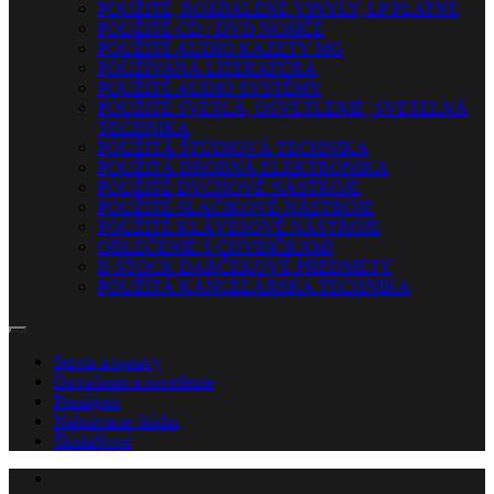
POUŽITÉ, ROZBALENÉ VINYLY, LP PLATNE
POUŽITÉ CD / DVD NOSIČE
POUŽITÉ AUDIO KAZETY MG
POUŽÍVANÁ LITERATÚRA
POUŽITÉ AUDIO SYSTÉMY
POUŽITÉ SVETLÁ, OSVETLENIE, SVETELNÁ
TECHNIKA
POUŽITÁ ŠTÚDIOVÁ TECHNIKA
POUŽITÁ DROBNÁ ELEKTRONIKA
POUŽITÉ DYCHOVÉ NÁSTROJE
POUŽITÉ SLÁČIKOVÉ NÁSTROJE
POUŽITÉ KLÁVESOVÉ NÁSTROJE
OBLEČENIE S CHYBIČKAMI
B-STOCK DARČEKOVÉ PREDMETY
POUŽITÁ KANCELÁRSKA TECHNIKA
Servis a opravy
Ozvučenie a osvetlenie
Prenájom
Nahrávacie štúdio
Škola
Nové