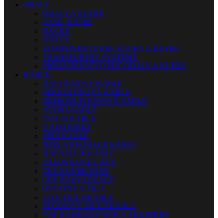
OBALY
OBALY A KUFRE
CASE, KUFRE
RACKY
KRYTY
KOMPONENTY PRE RACKY A KUFRE
TRANSPORTNÉ SYSTÉMY
PRÍSLUŠENSTVO PRE OBALY A KUFRE
KÁBLE
NÁSTROJOVÉ KÁBLE
MIKROFÓNOVÉ KÁBLE
REPRODUKTOROVÉ KÁBLE
AUDIO KÁBLE
PATCH KÁBLE
Y ADAPTÉRY
MIDI KÁBLE
DMX A RIADIACE KÁBLE
NAPÁJACIE KÁBLE
ZÁSUVKOVÉ LIŠTY
CEE KONEKTORY
CEE ROZVÁDZAČE
OSTATNÉ KÁBLE
LIVE MULTIKÁBLE
ŠTÚDIOVÉ MULTIKÁBLE
CAT ROZBOČOVAČE A ADAPTÉRY