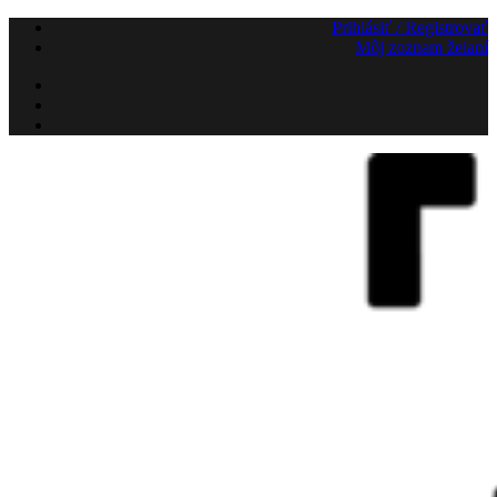
Preskočiť
Prihlásiť / Registrovať
na
Môj zoznam želaní
obsah