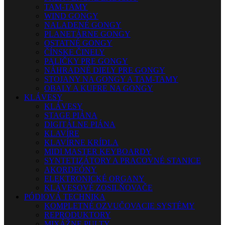
TAM-TAMY
WIND GONGY
NALADENÉ GONGY
PLANETÁRNE GONGY
OSTATNÉ GONGY
ČÍNSKE ČINELY
PALIČKY PRE GONGY
NÁHRADNÉ DIELY PRE GONGY
STOJANY NA GONGY A TAM-TAMY
OBALY A KUFRE NA GONGY
KLÁVESY
KLÁVESY
STAGE PIÁNA
DIGITÁLNE PIÁNA
KLAVÍRE
KLAVÍRNE KRÍDLA
MIDI MASTER KEYBOARDY
SYNTETIZÁTORY A PRACOVNÉ STANICE
AKORDEÓNY
ELEKTRONICKÉ ORGANY
KLÁVESOVÉ ZOSILŇOVAČE
PÓDIOVÁ TECHNIKA
KOMPLETNÉ OZVUČOVACIE SYSTÉMY
REPRODUKTORY
MIXÁŽNE PULTY