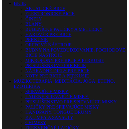
BICIE
AKUSTICKÉ BICIE
ELEKTRONICKÉ BICIE
ČINELY
BLANY
BUBENÍCKE PALIČKY A METLIČKY
HARDVÉR PRE BICIE
PERKUSIE
ORFFOVÉ NÁSTROJE
BUBNY NA POVZBUDZOVANIE, POCHODOVÉ
BICIE NÁSTROJE
MIKROFÓNY PRE BICIE A PERKUSIE
PRÍSLUŠENSTVO PRE BICIE
NÁHRADNÉ DIELY PRE BICIE
NOTY PRE BICIE A PERKUSIE
MUZIKOTERAPIA, MEDITÁCIA, JOGA, ETHNO,
EZOTERIKA
SPIEVAJÚCE MISKY
LADENÉ SPIEVAJÚCE MISKY
PRISLUŠENSTVO PRE SPIEVAJÚCE MISKY
PALIČKY PRE SPIEVAJÚCE MISKY
HANDPANY, TONGUE DRUMY
KALIMBY A SANSULY
CHIMESY
FREKVENČNÉ LADIČKY