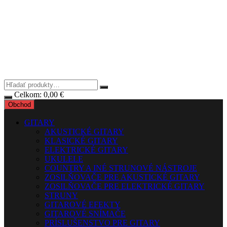
Celkom:
0,00
€
Obchod
GITARY
AKUSTICKÉ GITARY
KLASICKÉ GITARY
ELEKTRICKÉ GITARY
UKULELE
COUNTRY A INÉ STRUNOVÉ NÁSTROJE
ZOSILŇOVAČE PRE AKUSTICKÉ GITARY
ZOSILŇOVAČE PRE ELEKTRICKÉ GITARY
STRUNY
GITAROVÉ EFEKTY
GITAROVÉ SNÍMAČE
PRÍSLUŠENSTVO PRE GITARY