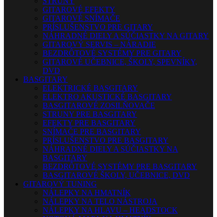
STRUNY
GITAROVÉ EFEKTY
GITAROVÉ SNÍMAČE
PRÍSLUŠENSTVO PRE GITARY
NÁHRADNÉ DIELY A SÚČIASTKY NA GITARY
GITAROVÝ SERVIS – NÁRADIE
BEZDRÔTOVÉ SYSTÉMY PRE GITARY
GITAROVÉ UČEBNICE, ŠKOLY, SPEVNÍKY,
DVD
BASGITARY
ELEKTRICKÉ BASGITARY
ELEKTRO AKUSTICKÉ BASGITARY
BASGITAROVÉ ZOSILŇOVAČE
STRUNY PRE BASGITARY
EFEKTY PRE BASGITARY
SNÍMAČE PRE BASGITARY
PRÍSLUŠENSTVO PRE BASGITARY
NÁHRADNÉ DIELY A SÚČIASTKY NA
BASGITARY
BEZDRÔTOVÉ SYSTÉMY PRE BASGITARY
BASGITAROVÉ ŠKOLY, UČEBNICE, DVD
GITAROVÝ TUNING
NÁLEPKY NA HMATNÍK
NÁLEPKY NA TELO NÁSTROJA
NÁLEPKY NA HLAVU – HEADSTOCK