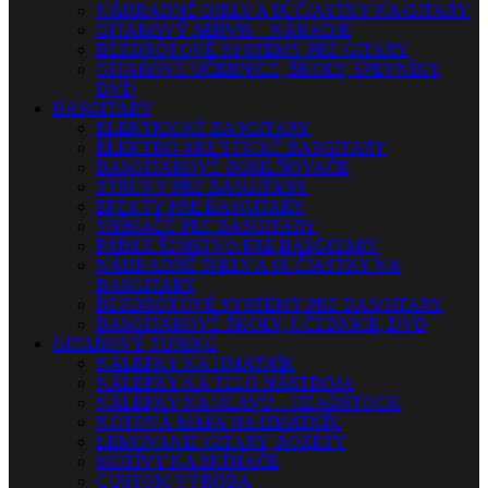
NÁHRADNÉ DIELY A SÚČIASTKY NA GITARY
GITAROVÝ SERVIS – NÁRADIE
BEZDRÔTOVÉ SYSTÉMY PRE GITARY
GITAROVÉ UČEBNICE, ŠKOLY, SPEVNÍKY,
DVD
BASGITARY
ELEKTRICKÉ BASGITARY
ELEKTRO AKUSTICKÉ BASGITARY
BASGITAROVÉ ZOSILŇOVAČE
STRUNY PRE BASGITARY
EFEKTY PRE BASGITARY
SNÍMAČE PRE BASGITARY
PRÍSLUŠENSTVO PRE BASGITARY
NÁHRADNÉ DIELY A SÚČIASTKY NA
BASGITARY
BEZDRÔTOVÉ SYSTÉMY PRE BASGITARY
BASGITAROVÉ ŠKOLY, UČEBNICE, DVD
GITAROVÝ TUNING
NÁLEPKY NA HMATNÍK
NÁLEPKY NA TELO NÁSTROJA
NÁLEPKY NA HLAVU – HEADSTOCK
NOTOVÁ MAPA NA HMATNÍK
LEMOVANIE GITARY, ROZETY
MOTÍVY NA SNÍMAČE
CUSTOM VÝROBA