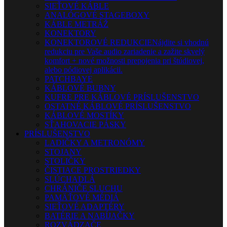
SIEŤOVÉ KÁBLE
ANALÓGOVÉ STAGEBOXY
KÁBLE METRÁŽ
KONEKTORY
KONEKTOROVÉ REDUKCIE
Nájdite si vhodnú
redukciu pre Vaše audio zariadenie a zažite skvelý
komfort + nové možnosti prepojenia pri štúdiovej,
alebo pódiovej aplikácii.
PATCHBAYE
KÁBLOVÉ BUBNY
KUFRE PRE KÁBLOVÉ PRÍSLUŠENSTVO
OSTATNÉ KÁBLOVÉ PRÍSLUŠENSTVO
KÁBLOVÉ MOSTÍKY
SŤAHOVACIE PÁSKY
PRÍSLUŠENSTVO
LADIČKY A METRONÓMY
STOJANY
STOLIČKY
ČISTIACE PROSTRIEDKY
SLÚCHADLÁ
CHRÁNIČE SLUCHU
PAMÄŤOVÉ MÉDIÁ
SIEŤOVÉ ADAPTÉRY
BATÉRIE A NABÍJAČKY
ROZVÁDZAČE