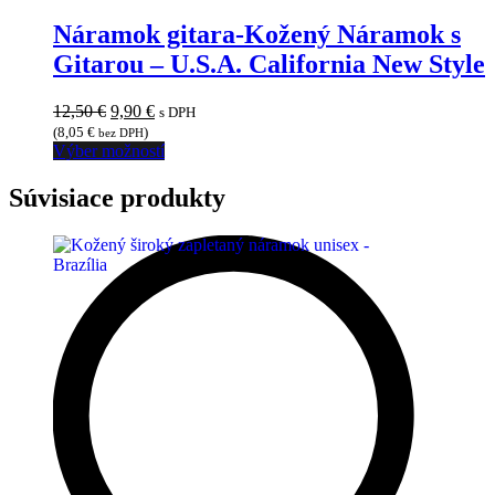
Náramok gitara-Kožený Náramok s
Gitarou – U.S.A. California New Style
Pôvodná
Aktuálna
12,50
€
9,90
€
s DPH
cena
cena
(
8,05
€
)
bez DPH
bola:
je:
Tento
Výber možností
12,50 €.
9,90 €.
produkt
má
Súvisiace produkty
viacero
variantov.
Možnosti
si
môžete
vybrať
na
stránke
produktu.