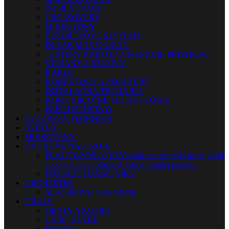
ZOSILŇOVAČE
CROSSOVERY
MIKROFÓNY
BEZDRÔTOVÉ SYSTÉMY
IN-EAR MONITORING
TESTERY KÁBLOV A MERACIE PRÍSTROJE
STOJANY A STATÍVY
KÁBLE
KONEKTORY A ADAPTÉRY
INŠTALAČNÁ TECHNIKA
KOMUNIKAČNÉ TECHNOLÓGIE
PRÍSLUŠENSTVO
ŠTÚDIOVÁ TECHNIKA
SVETLÁ
MIKROFÓNY
DYCHOVÉ NÁSTROJE
FLAUTY-ZOBCOVÉ
Vybrali sme pre Vás tie najlepšie
zobcové flauty. Ráčte si vybrať z našej ponuky.
FÚKACIE HARMONIKY
ORCHESTER
SLÁČIKOVÉ NÁSTROJE
OBALY
OBALY A KUFRE
CASE, KUFRE
RACKY