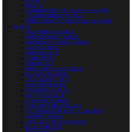
KRYTY
KOMPONENTY PRE RACKY A KUFRE
TRANSPORTNÉ SYSTÉMY
PRÍSLUŠENSTVO PRE OBALY A KUFRE
KÁBLE
NÁSTROJOVÉ KÁBLE
MIKROFÓNOVÉ KÁBLE
REPRODUKTOROVÉ KÁBLE
AUDIO KÁBLE
PATCH KÁBLE
Y ADAPTÉRY
MIDI KÁBLE
DMX A RIADIACE KÁBLE
NAPÁJACIE KÁBLE
ZÁSUVKOVÉ LIŠTY
CEE KONEKTORY
CEE ROZVÁDZAČE
OSTATNÉ KÁBLE
LIVE MULTIKÁBLE
ŠTÚDIOVÉ MULTIKÁBLE
CAT ROZBOČOVAČE A ADAPTÉRY
SIEŤOVÉ KÁBLE
ANALÓGOVÉ STAGEBOXY
KÁBLE METRÁŽ