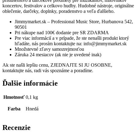
príslušenstvo a darčekové predmety pre muzikantov, milovníkov
koncertov, festivalov a celkovo hudby. Hudobné nástroje, originálne
oblečenie, darčeky, doplnky, poradenstvo a veľa ďalšieho.
Jimmymarket.sk – Professional Music Store, Hurbanova 542,
90501
Pri nákupe nad 100€ dodanie pre SR ZDARMA
Pre viac informácií a v prípade, že ste nenašli produkt ktorý
hľadáte, nás prosím kontaktujte na: info@jimmymarket.sk
Množstevné zľavy samozrejmosťou
Záruka 24 mesiacov (ak nie je uvedené inak)
Ak ste našli lepšiu cenu, ZJEDNAJTE SI JU OSOBNE,
kontaktujte nás, radi vás spoznáme a poradíme.
Ďalšie informácie
Hmotnosť
0,1 kg
Farba
Hnedá
Recenzie