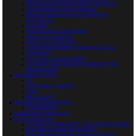
MUZIKANTSKÉ HUDOBNÉ USB KĽÚČE
NÁSTENNÉ LP VINYL HODINY
REPLIKY-MINIATÚRY HUDOBNÝCH
NÁSTROJOV
NÁLEPKY
NAFUKOVACIE NÁSTROJE
OBALY NA TABLETY
OBALY NA TELEFÓNY
NÁSTENNÉ HODINY Z RÔZNYCH VECÍ
ODZNAKY
PLAGÁTY A KALENDÁRE
OSTATNÉ DARČEKOVÉ PREDMETY PRE
MUZIKANTOV
HUDOBNÉ NOSIČE
CD
LP PLATNE – VINYLY
DVD
MG KAZETY
HUDOBNÉ PREHRÁVAČE
GRAMOFÓNY
DARČEKOVÉ POUKAZY
B-STOCK/BAZÁR
POUŽITÉ, ROZBALENÉ, VYSTAVENÉ GITARY
POUŽITÉ GITAROVÉ APARÁTY
POUŽITÉ BASGITARY A BASGITAROVÉ