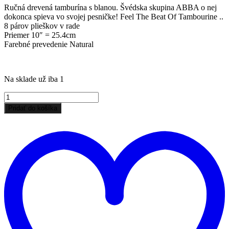
Ručná drevená tamburína s blanou. Švédska skupina ABBA o nej
dokonca spieva vo svojej pesničke! Feel The Beat Of Tambourine ..
8 párov plieškov v rade
Priemer 10″ = 25.4cm
Farebné prevedenie Natural
Na sklade už iba 1
množstvo
SKLADOM
Pridať do košíka
Tamburína
P
s
d
Koženou
z
Blanou
ž
16
plieškov
25.4cm
-
JIMMY
MARKET
SENICA