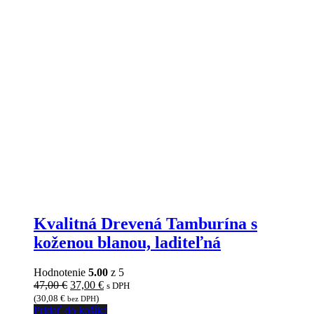
Kvalitná Drevená Tamburína s
koženou blanou, laditeľná
Hodnotenie
5.00
z 5
Pôvodná
Aktuálna
47,00
€
37,00
€
s DPH
cena
cena
(
30,08
€
)
bez DPH
bola:
je:
Pridať do košíka