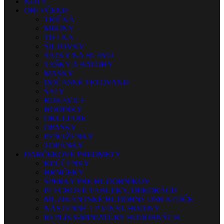
NOTY
OBLEČENIE
TRIČKÁ
MIKINY
TIELKA
ŠILTOVKY
ŠATKY NA HLAVU
TAŠKY A BATOHY
MASKY
DOČASNÉ TETOVANIE
ŠÁLY
RUKAVICE
HODINKY
OKULIARE
OPASKY
PEŇAŽENKY
TOPÁNKY
DARČEKOVÉ PREDMETY
KĽÚČENKY
HRNČEKY
ŠPERKY PRE HUDOBNÍKOV
PLECHOVÉ TABUĽKY, DEKORÁCIE
MUZIKANTSKÉ HUDOBNÉ USB KĽÚČE
NÁSTENNÉ LP VINYL HODINY
REPLIKY-MINIATÚRY HUDOBNÝCH