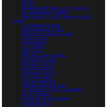
KRYTY
KOMPONENTY PRE RACKY A KUFRE
TRANSPORTNÉ SYSTÉMY
PRÍSLUŠENSTVO PRE OBALY A KUFRE
KÁBLE
NÁSTROJOVÉ KÁBLE
MIKROFÓNOVÉ KÁBLE
REPRODUKTOROVÉ KÁBLE
AUDIO KÁBLE
PATCH KÁBLE
Y ADAPTÉRY
MIDI KÁBLE
DMX A RIADIACE KÁBLE
NAPÁJACIE KÁBLE
ZÁSUVKOVÉ LIŠTY
CEE KONEKTORY
CEE ROZVÁDZAČE
OSTATNÉ KÁBLE
LIVE MULTIKÁBLE
ŠTÚDIOVÉ MULTIKÁBLE
CAT ROZBOČOVAČE A ADAPTÉRY
SIEŤOVÉ KÁBLE
ANALÓGOVÉ STAGEBOXY
KÁBLE METRÁŽ