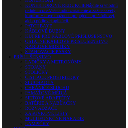
KONEKTORY
KONEKTOROVÉ REDUKCIE
Nájdite si vhodnú
redukciu pre Vaše audio zariadenie a zažite skvelý
komfort + nové možnosti prepojenia pri štúdiovej,
alebo pódiovej aplikácii.
PATCHBAYE
KÁBLOVÉ BUBNY
KUFRE PRE KÁBLOVÉ PRÍSLUŠENSTVO
OSTATNÉ KÁBLOVÉ PRÍSLUŠENSTVO
KÁBLOVÉ MOSTÍKY
SŤAHOVACIE PÁSKY
PRÍSLUŠENSTVO
LADIČKY A METRONÓMY
STOJANY
STOLIČKY
ČISTIACE PROSTRIEDKY
SLÚCHADLÁ
CHRÁNIČE SLUCHU
PAMÄŤOVÉ MÉDIÁ
SIEŤOVÉ ADAPTÉRY
BATÉRIE A NABÍJAČKY
ROZVÁDZAČE
ZÁSUVKOVÉ LIŠTY
MULTIFUNKČNÉ NÁRADIE
LAMPIČKY