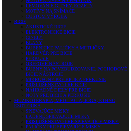
NOTOVÁ MAPA NA HMATNÍK
LEMOVANIE GITARY, ROZETY
MOTÍVY NA SNÍMAČE
CUSTOM VÝROBA
BICIE
AKUSTICKÉ BICIE
ELEKTRONICKÉ BICIE
ČINELY
BLANY
BUBENÍCKE PALIČKY A METLIČKY
HARDVÉR PRE BICIE
PERKUSIE
ORFFOVÉ NÁSTROJE
BUBNY NA POVZBUDZOVANIE, POCHODOVÉ
BICIE NÁSTROJE
MIKROFÓNY PRE BICIE A PERKUSIE
PRÍSLUŠENSTVO PRE BICIE
NÁHRADNÉ DIELY PRE BICIE
NOTY PRE BICIE A PERKUSIE
MUZIKOTERAPIA, MEDITÁCIA, JOGA, ETHNO,
EZOTERIKA
SPIEVAJÚCE MISKY
LADENÉ SPIEVAJÚCE MISKY
PRISLUŠENSTVO PRE SPIEVAJÚCE MISKY
PALIČKY PRE SPIEVAJÚCE MISKY