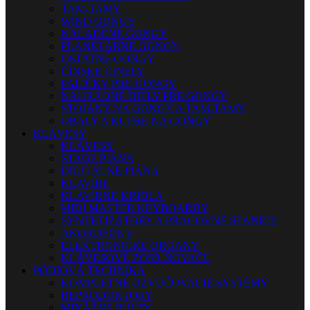
TAM-TAMY
WIND GONGY
NALADENÉ GONGY
PLANETÁRNE GONGY
OSTATNÉ GONGY
ČÍNSKE ČINELY
PALIČKY PRE GONGY
NÁHRADNÉ DIELY PRE GONGY
STOJANY NA GONGY A TAM-TAMY
OBALY A KUFRE NA GONGY
KLÁVESY
KLÁVESY
STAGE PIÁNA
DIGITÁLNE PIÁNA
KLAVÍRE
KLAVÍRNE KRÍDLA
MIDI MASTER KEYBOARDY
SYNTETIZÁTORY A PRACOVNÉ STANICE
AKORDEÓNY
ELEKTRONICKÉ ORGANY
KLÁVESOVÉ ZOSILŇOVAČE
PÓDIOVÁ TECHNIKA
KOMPLETNÉ OZVUČOVACIE SYSTÉMY
REPRODUKTORY
MIXÁŽNE PULTY