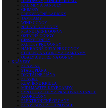
HANDPANY, TONGUE DRUMY
KALIMBY A SANSULY
CHIMESY
FREKVENČNÉ LADIČKY
TAM-TAMY
WIND GONGY
NALADENÉ GONGY
PLANETÁRNE GONGY
OSTATNÉ GONGY
ČÍNSKE ČINELY
PALIČKY PRE GONGY
NÁHRADNÉ DIELY PRE GONGY
STOJANY NA GONGY A TAM-TAMY
OBALY A KUFRE NA GONGY
KLÁVESY
KLÁVESY
STAGE PIÁNA
DIGITÁLNE PIÁNA
KLAVÍRE
KLAVÍRNE KRÍDLA
MIDI MASTER KEYBOARDY
SYNTETIZÁTORY A PRACOVNÉ STANICE
AKORDEÓNY
ELEKTRONICKÉ ORGANY
KLÁVESOVÉ ZOSILŇOVAČE