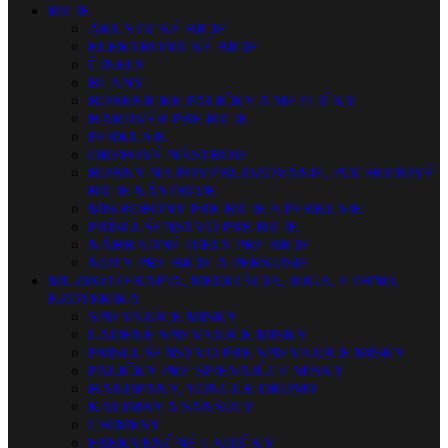
BICIE
AKUSTICKÉ BICIE
ELEKTRONICKÉ BICIE
ČINELY
BLANY
BUBENÍCKE PALIČKY A METLIČKY
HARDVÉR PRE BICIE
PERKUSIE
ORFFOVÉ NÁSTROJE
BUBNY NA POVZBUDZOVANIE, POCHODOVÉ
BICIE NÁSTROJE
MIKROFÓNY PRE BICIE A PERKUSIE
PRÍSLUŠENSTVO PRE BICIE
NÁHRADNÉ DIELY PRE BICIE
NOTY PRE BICIE A PERKUSIE
MUZIKOTERAPIA, MEDITÁCIA, JOGA, ETHNO,
EZOTERIKA
SPIEVAJÚCE MISKY
LADENÉ SPIEVAJÚCE MISKY
PRISLUŠENSTVO PRE SPIEVAJÚCE MISKY
PALIČKY PRE SPIEVAJÚCE MISKY
HANDPANY, TONGUE DRUMY
KALIMBY A SANSULY
CHIMESY
FREKVENČNÉ LADIČKY