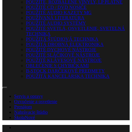
POUŽITÉ, ROZBALENÉ VINYLY, LP PLATNE
POUŽITÉ CD / DVD NOSIČE
POUŽITÉ AUDIO KAZETY MG
POUŽÍVANÁ LITERATÚRA
POUŽITÉ AUDIO SYSTÉMY
POUŽITÉ SVETLÁ, OSVETLENIE, SVETELNÁ
TECHNIKA
POUŽITÁ ŠTÚDIOVÁ TECHNIKA
POUŽITÁ DROBNÁ ELEKTRONIKA
POUŽITÉ DYCHOVÉ NÁSTROJE
POUŽITÉ SLÁČIKOVÉ NÁSTROJE
POUŽITÉ KLÁVESOVÉ NÁSTROJE
OBLEČENIE S CHYBIČKAMI
B-STOCK DARČEKOVÉ PREDMETY
POUŽITÁ KANCELÁRSKA TECHNIKA
Servis a opravy
Ozvučenie a osvetlenie
Prenájom
Nahrávacie štúdio
Škola
Nové