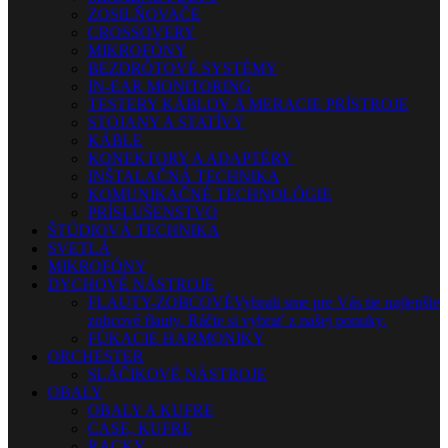
ZOSILŇOVAČE
CROSSOVERY
MIKROFÓNY
BEZDRÔTOVÉ SYSTÉMY
IN-EAR MONITORING
TESTERY KÁBLOV A MERACIE PRÍSTROJE
STOJANY A STATÍVY
KÁBLE
KONEKTORY A ADAPTÉRY
INŠTALAČNÁ TECHNIKA
KOMUNIKAČNÉ TECHNOLÓGIE
PRÍSLUŠENSTVO
ŠTÚDIOVÁ TECHNIKA
SVETLÁ
MIKROFÓNY
DYCHOVÉ NÁSTROJE
FLAUTY-ZOBCOVÉ
Vybrali sme pre Vás tie najlepšie
zobcové flauty. Ráčte si vybrať z našej ponuky.
FÚKACIE HARMONIKY
ORCHESTER
SLÁČIKOVÉ NÁSTROJE
OBALY
OBALY A KUFRE
CASE, KUFRE
RACKY