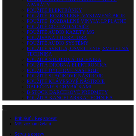
APARÁTY
POUŽITÉ ELEKTRÓNKY
POUŽITÉ, ROZBALENÉ, VYSTAVENÉ BICIE
POUŽITÉ, ROZBALENÉ VINYLY, LP PLATNE
POUŽITÉ CD / DVD NOSIČE
POUŽITÉ AUDIO KAZETY MG
POUŽÍVANÁ LITERATÚRA
POUŽITÉ AUDIO SYSTÉMY
POUŽITÉ SVETLÁ, OSVETLENIE, SVETELNÁ
TECHNIKA
POUŽITÁ ŠTÚDIOVÁ TECHNIKA
POUŽITÁ DROBNÁ ELEKTRONIKA
POUŽITÉ DYCHOVÉ NÁSTROJE
POUŽITÉ SLÁČIKOVÉ NÁSTROJE
POUŽITÉ KLÁVESOVÉ NÁSTROJE
OBLEČENIE S CHYBIČKAMI
B-STOCK DARČEKOVÉ PREDMETY
POUŽITÁ KANCELÁRSKA TECHNIKA
Prihlásiť / Registrovať
Môj zoznam želaní
Servis a opravy