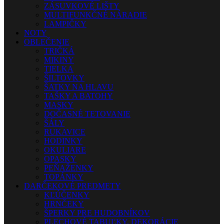
ZÁSUVKOVÉ LIŠTY
MULTIFUNKČNÉ NÁRADIE
LAMPIČKY
NOTY
OBLEČENIE
TRIČKÁ
MIKINY
TIELKA
ŠILTOVKY
ŠATKY NA HLAVU
TAŠKY A BATOHY
MASKY
DOČASNÉ TETOVANIE
ŠÁLY
RUKAVICE
HODINKY
OKULIARE
OPASKY
PEŇAŽENKY
TOPÁNKY
DARČEKOVÉ PREDMETY
KĽÚČENKY
HRNČEKY
ŠPERKY PRE HUDOBNÍKOV
PLECHOVÉ TABUĽKY, DEKORÁCIE