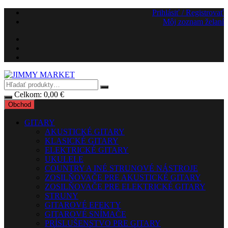
Preskočiť
Prihlásiť / Registrovať
na
Môj zoznam želaní
obsah
Celkom:
0,00
€
Obchod
GITARY
AKUSTICKÉ GITARY
KLASICKÉ GITARY
ELEKTRICKÉ GITARY
UKULELE
COUNTRY A INÉ STRUNOVÉ NÁSTROJE
ZOSILŇOVAČE PRE AKUSTICKÉ GITARY
ZOSILŇOVAČE PRE ELEKTRICKÉ GITARY
STRUNY
GITAROVÉ EFEKTY
GITAROVÉ SNÍMAČE
PRÍSLUŠENSTVO PRE GITARY