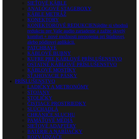
SIEŤOVÉ KÁBLE
ANALÓGOVÉ STAGEBOXY
KÁBLE METRÁŽ
KONEKTORY
KONEKTOROVÉ REDUKCIE
Nájdite si vhodnú
redukciu pre Vaše audio zariadenie a zažite skvelý
komfort + nové možnosti prepojenia pri štúdiovej,
alebo pódiovej aplikácii.
PATCHBAYE
KÁBLOVÉ BUBNY
KUFRE PRE KÁBLOVÉ PRÍSLUŠENSTVO
OSTATNÉ KÁBLOVÉ PRÍSLUŠENSTVO
KÁBLOVÉ MOSTÍKY
SŤAHOVACIE PÁSKY
PRÍSLUŠENSTVO
LADIČKY A METRONÓMY
STOJANY
STOLIČKY
ČISTIACE PROSTRIEDKY
SLÚCHADLÁ
CHRÁNIČE SLUCHU
PAMÄŤOVÉ MÉDIÁ
SIEŤOVÉ ADAPTÉRY
BATÉRIE A NABÍJAČKY
ROZVÁDZAČE