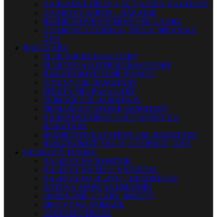
NÁHRADNÉ DIELY A SÚČIASTKY NA GITARY
GITAROVÝ SERVIS – NÁRADIE
BEZDRÔTOVÉ SYSTÉMY PRE GITARY
GITAROVÉ UČEBNICE, ŠKOLY, SPEVNÍKY,
DVD
BASGITARY
ELEKTRICKÉ BASGITARY
ELEKTRO AKUSTICKÉ BASGITARY
BASGITAROVÉ ZOSILŇOVAČE
STRUNY PRE BASGITARY
EFEKTY PRE BASGITARY
SNÍMAČE PRE BASGITARY
PRÍSLUŠENSTVO PRE BASGITARY
NÁHRADNÉ DIELY A SÚČIASTKY NA
BASGITARY
BEZDRÔTOVÉ SYSTÉMY PRE BASGITARY
BASGITAROVÉ ŠKOLY, UČEBNICE, DVD
GITAROVÝ TUNING
NÁLEPKY NA HMATNÍK
NÁLEPKY NA TELO NÁSTROJA
NÁLEPKY NA HLAVU – HEADSTOCK
NOTOVÁ MAPA NA HMATNÍK
LEMOVANIE GITARY, ROZETY
MOTÍVY NA SNÍMAČE
CUSTOM VÝROBA