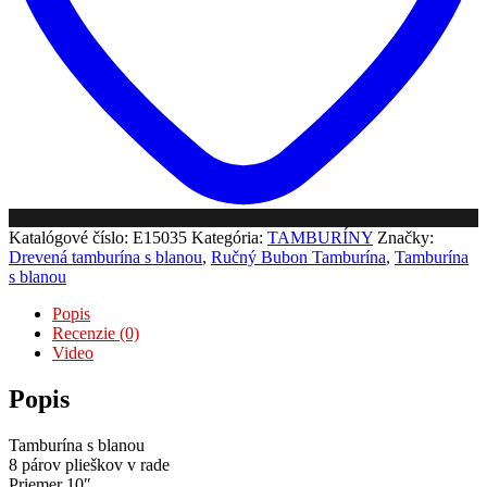
Katalógové číslo:
E15035
Kategória:
TAMBURÍNY
Značky:
Drevená tamburína s blanou
,
Ručný Bubon Tamburína
,
Tamburína
s blanou
Popis
Recenzie (0)
Video
Popis
Tamburína s blanou
8 párov plieškov v rade
Priemer 10″