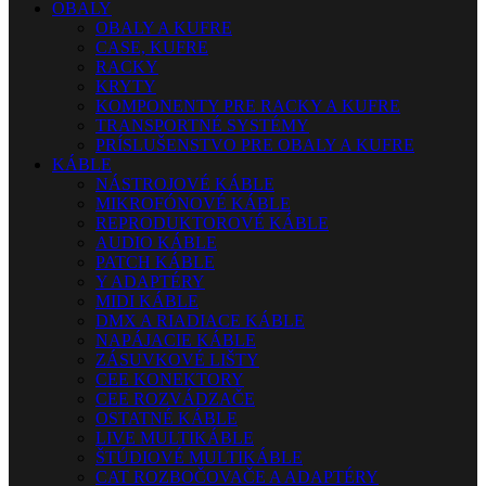
OBALY
OBALY A KUFRE
CASE, KUFRE
RACKY
KRYTY
KOMPONENTY PRE RACKY A KUFRE
TRANSPORTNÉ SYSTÉMY
PRÍSLUŠENSTVO PRE OBALY A KUFRE
KÁBLE
NÁSTROJOVÉ KÁBLE
MIKROFÓNOVÉ KÁBLE
REPRODUKTOROVÉ KÁBLE
AUDIO KÁBLE
PATCH KÁBLE
Y ADAPTÉRY
MIDI KÁBLE
DMX A RIADIACE KÁBLE
NAPÁJACIE KÁBLE
ZÁSUVKOVÉ LIŠTY
CEE KONEKTORY
CEE ROZVÁDZAČE
OSTATNÉ KÁBLE
LIVE MULTIKÁBLE
ŠTÚDIOVÉ MULTIKÁBLE
CAT ROZBOČOVAČE A ADAPTÉRY