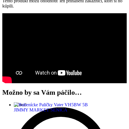
Tento produkt môžu ohodnotiť len prihlásení zákazníci, ktorí si ho
kúpili.
Možno by sa Vám páčilo…
Zľava!