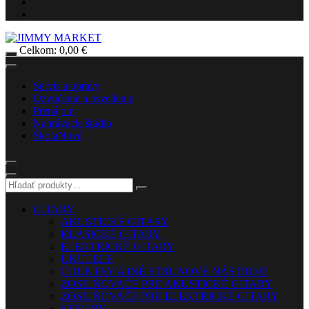
Celkom:
0,00
€
Servis a opravy
Ozvučenie a osvetlenie
Prenájom
Nahrávacie štúdio
Škola
Nové
GITARY
AKUSTICKÉ GITARY
KLASICKÉ GITARY
ELEKTRICKÉ GITARY
UKULELE
COUNTRY A INÉ STRUNOVÉ NÁSTROJE
ZOSILŇOVAČE PRE AKUSTICKÉ GITARY
ZOSILŇOVAČE PRE ELEKTRICKÉ GITARY
STRUNY