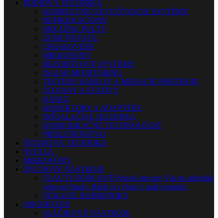
PÓDIOVÁ TECHNIKA
KOMPLETNÉ OZVUČOVACIE SYSTÉMY
REPRODUKTORY
MIXÁŽNE PULTY
ZOSILŇOVAČE
CROSSOVERY
MIKROFÓNY
BEZDRÔTOVÉ SYSTÉMY
IN-EAR MONITORING
TESTERY KÁBLOV A MERACIE PRÍSTROJE
STOJANY A STATÍVY
KÁBLE
KONEKTORY A ADAPTÉRY
INŠTALAČNÁ TECHNIKA
KOMUNIKAČNÉ TECHNOLÓGIE
PRÍSLUŠENSTVO
ŠTÚDIOVÁ TECHNIKA
SVETLÁ
MIKROFÓNY
DYCHOVÉ NÁSTROJE
FLAUTY-ZOBCOVÉ
Vybrali sme pre Vás tie najlepšie
zobcové flauty. Ráčte si vybrať z našej ponuky.
FÚKACIE HARMONIKY
ORCHESTER
SLÁČIKOVÉ NÁSTROJE