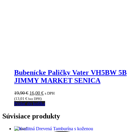
Bubenícke Paličky Vater VH5BW 5B
JIMMY MARKET SENICA
Pôvodná
Aktuálna
19,90
€
16,00
€
s DPH
cena
cena
(
13,01
€
)
bez DPH
bola:
je:
Pridať do košíka
19,90 €.
16,00 €.
Súvisiace produkty
Zľava!