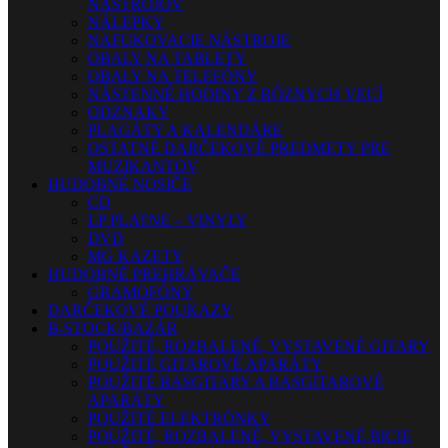
NÁSTROJOV
NÁLEPKY
NAFUKOVACIE NÁSTROJE
OBALY NA TABLETY
OBALY NA TELEFÓNY
NÁSTENNÉ HODINY Z RÔZNYCH VECÍ
ODZNAKY
PLAGÁTY A KALENDÁRE
OSTATNÉ DARČEKOVÉ PREDMETY PRE
MUZIKANTOV
HUDOBNÉ NOSIČE
CD
LP PLATNE – VINYLY
DVD
MG KAZETY
HUDOBNÉ PREHRÁVAČE
GRAMOFÓNY
DARČEKOVÉ POUKAZY
B-STOCK/BAZÁR
POUŽITÉ, ROZBALENÉ, VYSTAVENÉ GITARY
POUŽITÉ GITAROVÉ APARÁTY
POUŽITÉ BASGITARY A BASGITAROVÉ
APARÁTY
POUŽITÉ ELEKTRÓNKY
POUŽITÉ, ROZBALENÉ, VYSTAVENÉ BICIE