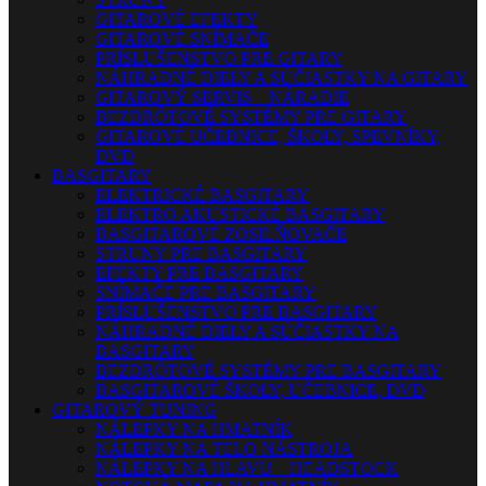
GITAROVÉ EFEKTY
GITAROVÉ SNÍMAČE
PRÍSLUŠENSTVO PRE GITARY
NÁHRADNÉ DIELY A SÚČIASTKY NA GITARY
GITAROVÝ SERVIS – NÁRADIE
BEZDRÔTOVÉ SYSTÉMY PRE GITARY
GITAROVÉ UČEBNICE, ŠKOLY, SPEVNÍKY,
DVD
BASGITARY
ELEKTRICKÉ BASGITARY
ELEKTRO AKUSTICKÉ BASGITARY
BASGITAROVÉ ZOSILŇOVAČE
STRUNY PRE BASGITARY
EFEKTY PRE BASGITARY
SNÍMAČE PRE BASGITARY
PRÍSLUŠENSTVO PRE BASGITARY
NÁHRADNÉ DIELY A SÚČIASTKY NA
BASGITARY
BEZDRÔTOVÉ SYSTÉMY PRE BASGITARY
BASGITAROVÉ ŠKOLY, UČEBNICE, DVD
GITAROVÝ TUNING
NÁLEPKY NA HMATNÍK
NÁLEPKY NA TELO NÁSTROJA
NÁLEPKY NA HLAVU – HEADSTOCK