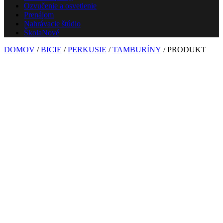
Ozvučenie a osvetlenie
Prenájom
Nahrávacie štúdio
Škola
Nové
DOMOV
/
BICIE
/
PERKUSIE
/
TAMBURÍNY
/ PRODUKT