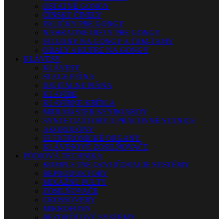
OSTATNÉ GONGY
ČÍNSKE ČINELY
PALIČKY PRE GONGY
NÁHRADNÉ DIELY PRE GONGY
STOJANY NA GONGY A TAM-TAMY
OBALY A KUFRE NA GONGY
KLÁVESY
KLÁVESY
STAGE PIÁNA
DIGITÁLNE PIÁNA
KLAVÍRE
KLAVÍRNE KRÍDLA
MIDI MASTER KEYBOARDY
SYNTETIZÁTORY A PRACOVNÉ STANICE
AKORDEÓNY
ELEKTRONICKÉ ORGANY
KLÁVESOVÉ ZOSILŇOVAČE
PÓDIOVÁ TECHNIKA
KOMPLETNÉ OZVUČOVACIE SYSTÉMY
REPRODUKTORY
MIXÁŽNE PULTY
ZOSILŇOVAČE
CROSSOVERY
MIKROFÓNY
BEZDRÔTOVÉ SYSTÉMY