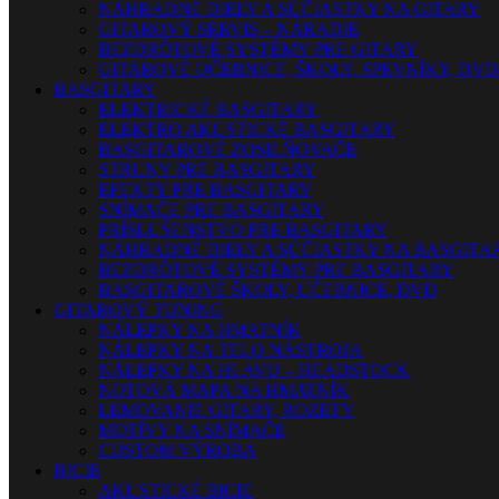
NÁHRADNÉ DIELY A SÚČIASTKY NA GITARY
GITAROVÝ SERVIS – NÁRADIE
BEZDRÔTOVÉ SYSTÉMY PRE GITARY
GITAROVÉ UČEBNICE, ŠKOLY, SPEVNÍKY, DVD
BASGITARY
ELEKTRICKÉ BASGITARY
ELEKTRO AKUSTICKÉ BASGITARY
BASGITAROVÉ ZOSILŇOVAČE
STRUNY PRE BASGITARY
EFEKTY PRE BASGITARY
SNÍMAČE PRE BASGITARY
PRÍSLUŠENSTVO PRE BASGITARY
NÁHRADNÉ DIELY A SÚČIASTKY NA BASGITA
BEZDRÔTOVÉ SYSTÉMY PRE BASGITARY
BASGITAROVÉ ŠKOLY, UČEBNICE, DVD
GITAROVÝ TUNING
NÁLEPKY NA HMATNÍK
NÁLEPKY NA TELO NÁSTROJA
NÁLEPKY NA HLAVU – HEADSTOCK
NOTOVÁ MAPA NA HMATNÍK
LEMOVANIE GITARY, ROZETY
MOTÍVY NA SNÍMAČE
CUSTOM VÝROBA
BICIE
AKUSTICKÉ BICIE