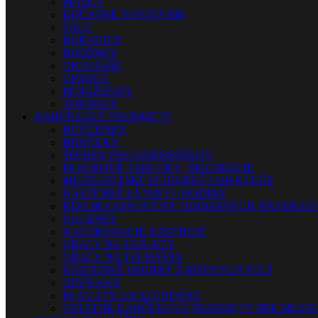
MASKY
DOČASNÉ TETOVANIE
ŠÁLY
RUKAVICE
HODINKY
OKULIARE
OPASKY
PEŇAŽENKY
TOPÁNKY
DARČEKOVÉ PREDMETY
KĽÚČENKY
HRNČEKY
ŠPERKY PRE HUDOBNÍKOV
PLECHOVÉ TABUĽKY, DEKORÁCIE
MUZIKANTSKÉ HUDOBNÉ USB KĽÚČE
NÁSTENNÉ LP VINYL HODINY
REPLIKY-MINIATÚRY HUDOBNÝCH NÁSTROJ
NÁLEPKY
NAFUKOVACIE NÁSTROJE
OBALY NA TABLETY
OBALY NA TELEFÓNY
NÁSTENNÉ HODINY Z RÔZNYCH VECÍ
ODZNAKY
PLAGÁTY A KALENDÁRE
OSTATNÉ DARČEKOVÉ PREDMETY PRE MUZI