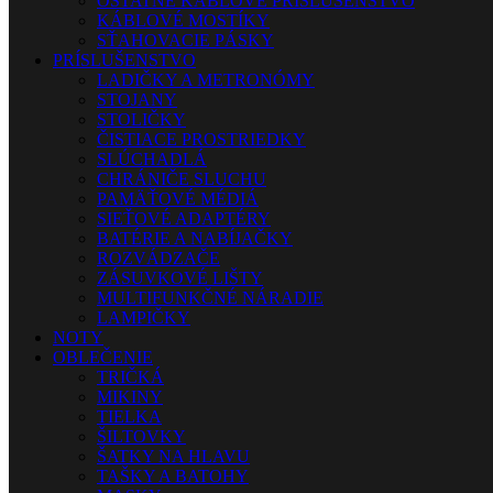
OSTATNÉ KÁBLOVÉ PRÍSLUŠENSTVO
KÁBLOVÉ MOSTÍKY
SŤAHOVACIE PÁSKY
PRÍSLUŠENSTVO
LADIČKY A METRONÓMY
STOJANY
STOLIČKY
ČISTIACE PROSTRIEDKY
SLÚCHADLÁ
CHRÁNIČE SLUCHU
PAMÄŤOVÉ MÉDIÁ
SIEŤOVÉ ADAPTÉRY
BATÉRIE A NABÍJAČKY
ROZVÁDZAČE
ZÁSUVKOVÉ LIŠTY
MULTIFUNKČNÉ NÁRADIE
LAMPIČKY
NOTY
OBLEČENIE
TRIČKÁ
MIKINY
TIELKA
ŠILTOVKY
ŠATKY NA HLAVU
TAŠKY A BATOHY