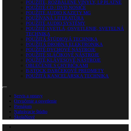
POUŽITÉ, ROZBALENÉ VINYLY, LP PLATNE
POUŽITÉ CD / DVD NOSIČE
POUŽITÉ AUDIO KAZETY MG
POUŽÍVANÁ LITERATÚRA
POUŽITÉ AUDIO SYSTÉMY
POUŽITÉ SVETLÁ, OSVETLENIE, SVETELNÁ
TECHNIKA
POUŽITÁ ŠTÚDIOVÁ TECHNIKA
POUŽITÁ DROBNÁ ELEKTRONIKA
POUŽITÉ DYCHOVÉ NÁSTROJE
POUŽITÉ SLÁČIKOVÉ NÁSTROJE
POUŽITÉ KLÁVESOVÉ NÁSTROJE
OBLEČENIE S CHYBIČKAMI
B-STOCK DARČEKOVÉ PREDMETY
POUŽITÁ KANCELÁRSKA TECHNIKA
Servis a opravy
Ozvučenie a osvetlenie
Prenájom
Nahrávacie štúdio
Škola
Nové