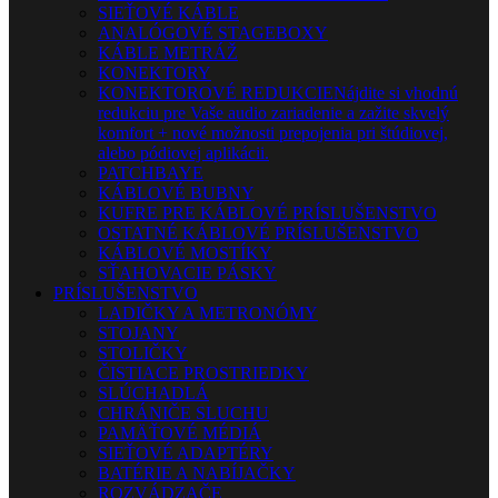
SIEŤOVÉ KÁBLE
ANALÓGOVÉ STAGEBOXY
KÁBLE METRÁŽ
KONEKTORY
KONEKTOROVÉ REDUKCIE
Nájdite si vhodnú
redukciu pre Vaše audio zariadenie a zažite skvelý
komfort + nové možnosti prepojenia pri štúdiovej,
alebo pódiovej aplikácii.
PATCHBAYE
KÁBLOVÉ BUBNY
KUFRE PRE KÁBLOVÉ PRÍSLUŠENSTVO
OSTATNÉ KÁBLOVÉ PRÍSLUŠENSTVO
KÁBLOVÉ MOSTÍKY
SŤAHOVACIE PÁSKY
PRÍSLUŠENSTVO
LADIČKY A METRONÓMY
STOJANY
STOLIČKY
ČISTIACE PROSTRIEDKY
SLÚCHADLÁ
CHRÁNIČE SLUCHU
PAMÄŤOVÉ MÉDIÁ
SIEŤOVÉ ADAPTÉRY
BATÉRIE A NABÍJAČKY
ROZVÁDZAČE