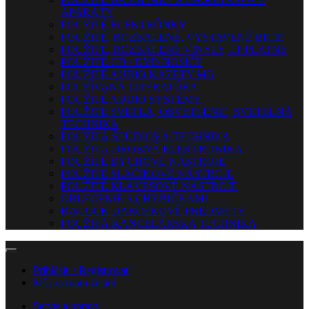
APARÁTY
POUŽITÉ ELEKTRÓNKY
POUŽITÉ, ROZBALENÉ, VYSTAVENÉ BICIE
POUŽITÉ, ROZBALENÉ VINYLY, LP PLATNE
POUŽITÉ CD / DVD NOSIČE
POUŽITÉ AUDIO KAZETY MG
POUŽÍVANÁ LITERATÚRA
POUŽITÉ AUDIO SYSTÉMY
POUŽITÉ SVETLÁ, OSVETLENIE, SVETELNÁ
TECHNIKA
POUŽITÁ ŠTÚDIOVÁ TECHNIKA
POUŽITÁ DROBNÁ ELEKTRONIKA
POUŽITÉ DYCHOVÉ NÁSTROJE
POUŽITÉ SLÁČIKOVÉ NÁSTROJE
POUŽITÉ KLÁVESOVÉ NÁSTROJE
OBLEČENIE S CHYBIČKAMI
B-STOCK DARČEKOVÉ PREDMETY
POUŽITÁ KANCELÁRSKA TECHNIKA
Prihlásiť / Registrovať
Môj zoznam želaní
Servis a opravy