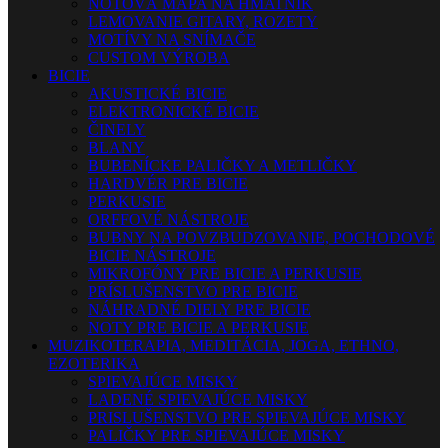
NOTOVÁ MAPA NA HMATNÍK
LEMOVANIE GITARY, ROZETY
MOTÍVY NA SNÍMAČE
CUSTOM VÝROBA
BICIE
AKUSTICKÉ BICIE
ELEKTRONICKÉ BICIE
ČINELY
BLANY
BUBENÍCKE PALIČKY A METLIČKY
HARDVÉR PRE BICIE
PERKUSIE
ORFFOVÉ NÁSTROJE
BUBNY NA POVZBUDZOVANIE, POCHODOVÉ
BICIE NÁSTROJE
MIKROFÓNY PRE BICIE A PERKUSIE
PRÍSLUŠENSTVO PRE BICIE
NÁHRADNÉ DIELY PRE BICIE
NOTY PRE BICIE A PERKUSIE
MUZIKOTERAPIA, MEDITÁCIA, JOGA, ETHNO,
EZOTERIKA
SPIEVAJÚCE MISKY
LADENÉ SPIEVAJÚCE MISKY
PRISLUŠENSTVO PRE SPIEVAJÚCE MISKY
PALIČKY PRE SPIEVAJÚCE MISKY