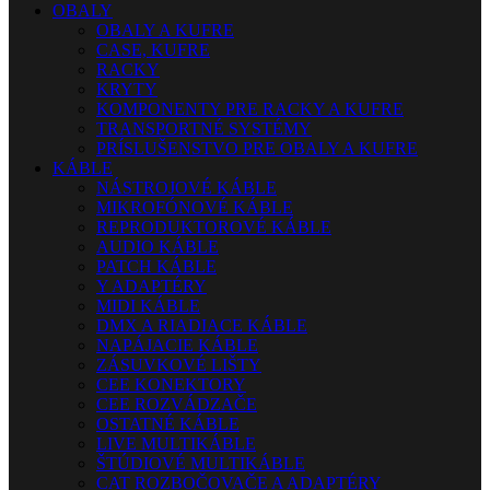
OBALY
OBALY A KUFRE
CASE, KUFRE
RACKY
KRYTY
KOMPONENTY PRE RACKY A KUFRE
TRANSPORTNÉ SYSTÉMY
PRÍSLUŠENSTVO PRE OBALY A KUFRE
KÁBLE
NÁSTROJOVÉ KÁBLE
MIKROFÓNOVÉ KÁBLE
REPRODUKTOROVÉ KÁBLE
AUDIO KÁBLE
PATCH KÁBLE
Y ADAPTÉRY
MIDI KÁBLE
DMX A RIADIACE KÁBLE
NAPÁJACIE KÁBLE
ZÁSUVKOVÉ LIŠTY
CEE KONEKTORY
CEE ROZVÁDZAČE
OSTATNÉ KÁBLE
LIVE MULTIKÁBLE
ŠTÚDIOVÉ MULTIKÁBLE
CAT ROZBOČOVAČE A ADAPTÉRY