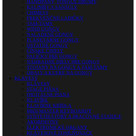
HANDPANY, TONGUE DRUMY
KALIMBY A SANSULY
CHIMESY
FREKVENČNÉ LADIČKY
TAM-TAMY
WIND GONGY
NALADENÉ GONGY
PLANETÁRNE GONGY
OSTATNÉ GONGY
ČÍNSKE ČINELY
PALIČKY PRE GONGY
NÁHRADNÉ DIELY PRE GONGY
STOJANY NA GONGY A TAM-TAMY
OBALY A KUFRE NA GONGY
KLÁVESY
KLÁVESY
STAGE PIÁNA
DIGITÁLNE PIÁNA
KLAVÍRE
KLAVÍRNE KRÍDLA
MIDI MASTER KEYBOARDY
SYNTETIZÁTORY A PRACOVNÉ STANICE
AKORDEÓNY
ELEKTRONICKÉ ORGANY
KLÁVESOVÉ ZOSILŇOVAČE