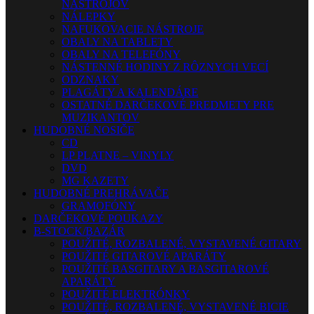
NÁSTROJOV
NÁLEPKY
NAFUKOVACIE NÁSTROJE
OBALY NA TABLETY
OBALY NA TELEFÓNY
NÁSTENNÉ HODINY Z RÔZNYCH VECÍ
ODZNAKY
PLAGÁTY A KALENDÁRE
OSTATNÉ DARČEKOVÉ PREDMETY PRE
MUZIKANTOV
HUDOBNÉ NOSIČE
CD
LP PLATNE – VINYLY
DVD
MG KAZETY
HUDOBNÉ PREHRÁVAČE
GRAMOFÓNY
DARČEKOVÉ POUKAZY
B-STOCK/BAZÁR
POUŽITÉ, ROZBALENÉ, VYSTAVENÉ GITARY
POUŽITÉ GITAROVÉ APARÁTY
POUŽITÉ BASGITARY A BASGITAROVÉ
APARÁTY
POUŽITÉ ELEKTRÓNKY
POUŽITÉ, ROZBALENÉ, VYSTAVENÉ BICIE