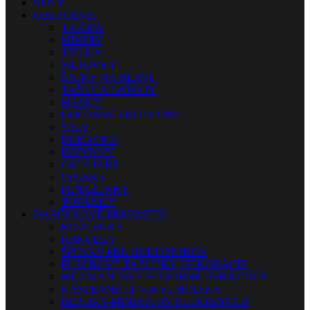
NOTY
OBLEČENIE
TRIČKÁ
MIKINY
TIELKA
ŠILTOVKY
ŠATKY NA HLAVU
TAŠKY A BATOHY
MASKY
DOČASNÉ TETOVANIE
ŠÁLY
RUKAVICE
HODINKY
OKULIARE
OPASKY
PEŇAŽENKY
TOPÁNKY
DARČEKOVÉ PREDMETY
KĽÚČENKY
HRNČEKY
ŠPERKY PRE HUDOBNÍKOV
PLECHOVÉ TABUĽKY, DEKORÁCIE
MUZIKANTSKÉ HUDOBNÉ USB KĽÚČE
NÁSTENNÉ LP VINYL HODINY
REPLIKY-MINIATÚRY HUDOBNÝCH