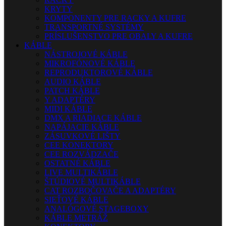
KRYTY
KOMPONENTY PRE RACKY A KUFRE
TRANSPORTNÉ SYSTÉMY
PRÍSLUŠENSTVO PRE OBALY A KUFRE
KÁBLE
NÁSTROJOVÉ KÁBLE
MIKROFÓNOVÉ KÁBLE
REPRODUKTOROVÉ KÁBLE
AUDIO KÁBLE
PATCH KÁBLE
Y ADAPTÉRY
MIDI KÁBLE
DMX A RIADIACE KÁBLE
NAPÁJACIE KÁBLE
ZÁSUVKOVÉ LIŠTY
CEE KONEKTORY
CEE ROZVÁDZAČE
OSTATNÉ KÁBLE
LIVE MULTIKÁBLE
ŠTÚDIOVÉ MULTIKÁBLE
CAT ROZBOČOVAČE A ADAPTÉRY
SIEŤOVÉ KÁBLE
ANALÓGOVÉ STAGEBOXY
KÁBLE METRÁŽ