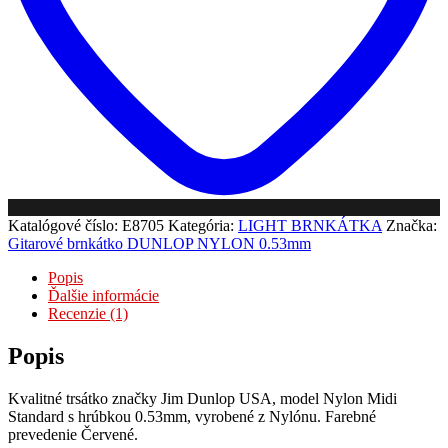
Katalógové číslo:
E8705
Kategória:
LIGHT BRNKÁTKA
Značka:
Gitarové brnkátko DUNLOP NYLON 0.53mm
Popis
Ďalšie informácie
Recenzie (1)
Popis
Kvalitné trsátko značky Jim Dunlop USA, model Nylon Midi
Standard s hrúbkou 0.53mm, vyrobené z Nylónu. Farebné
prevedenie Červené.