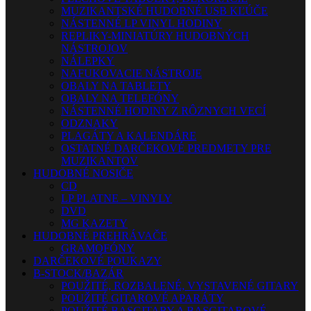
MUZIKANTSKÉ HUDOBNÉ USB KĽÚČE
NÁSTENNÉ LP VINYL HODINY
REPLIKY-MINIATÚRY HUDOBNÝCH
NÁSTROJOV
NÁLEPKY
NAFUKOVACIE NÁSTROJE
OBALY NA TABLETY
OBALY NA TELEFÓNY
NÁSTENNÉ HODINY Z RÔZNYCH VECÍ
ODZNAKY
PLAGÁTY A KALENDÁRE
OSTATNÉ DARČEKOVÉ PREDMETY PRE
MUZIKANTOV
HUDOBNÉ NOSIČE
CD
LP PLATNE – VINYLY
DVD
MG KAZETY
HUDOBNÉ PREHRÁVAČE
GRAMOFÓNY
DARČEKOVÉ POUKAZY
B-STOCK/BAZÁR
POUŽITÉ, ROZBALENÉ, VYSTAVENÉ GITARY
POUŽITÉ GITAROVÉ APARÁTY
POUŽITÉ BASGITARY A BASGITAROVÉ