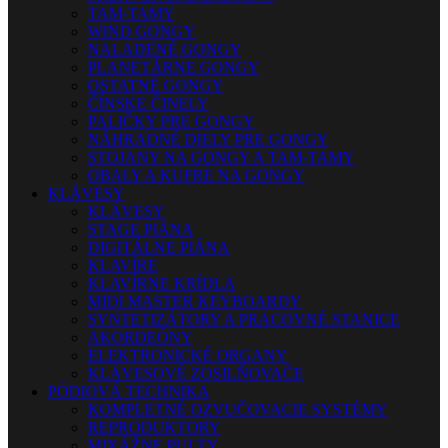
TAM-TAMY
WIND GONGY
NALADENÉ GONGY
PLANETÁRNE GONGY
OSTATNÉ GONGY
ČÍNSKE ČINELY
PALIČKY PRE GONGY
NÁHRADNÉ DIELY PRE GONGY
STOJANY NA GONGY A TAM-TAMY
OBALY A KUFRE NA GONGY
KLÁVESY
KLÁVESY
STAGE PIÁNA
DIGITÁLNE PIÁNA
KLAVÍRE
KLAVÍRNE KRÍDLA
MIDI MASTER KEYBOARDY
SYNTETIZÁTORY A PRACOVNÉ STANICE
AKORDEÓNY
ELEKTRONICKÉ ORGANY
KLÁVESOVÉ ZOSILŇOVAČE
PÓDIOVÁ TECHNIKA
KOMPLETNÉ OZVUČOVACIE SYSTÉMY
REPRODUKTORY
MIXÁŽNE PULTY