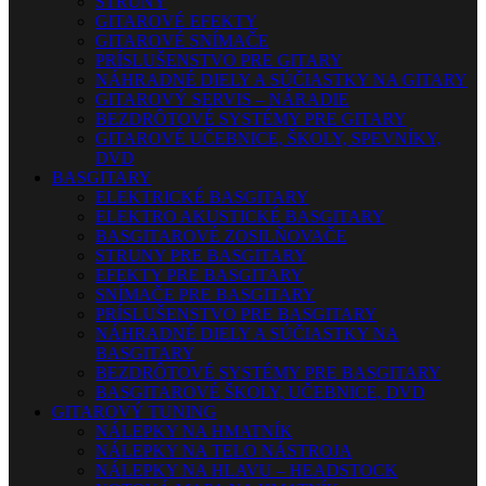
STRUNY
GITAROVÉ EFEKTY
GITAROVÉ SNÍMAČE
PRÍSLUŠENSTVO PRE GITARY
NÁHRADNÉ DIELY A SÚČIASTKY NA GITARY
GITAROVÝ SERVIS – NÁRADIE
BEZDRÔTOVÉ SYSTÉMY PRE GITARY
GITAROVÉ UČEBNICE, ŠKOLY, SPEVNÍKY,
DVD
BASGITARY
ELEKTRICKÉ BASGITARY
ELEKTRO AKUSTICKÉ BASGITARY
BASGITAROVÉ ZOSILŇOVAČE
STRUNY PRE BASGITARY
EFEKTY PRE BASGITARY
SNÍMAČE PRE BASGITARY
PRÍSLUŠENSTVO PRE BASGITARY
NÁHRADNÉ DIELY A SÚČIASTKY NA
BASGITARY
BEZDRÔTOVÉ SYSTÉMY PRE BASGITARY
BASGITAROVÉ ŠKOLY, UČEBNICE, DVD
GITAROVÝ TUNING
NÁLEPKY NA HMATNÍK
NÁLEPKY NA TELO NÁSTROJA
NÁLEPKY NA HLAVU – HEADSTOCK