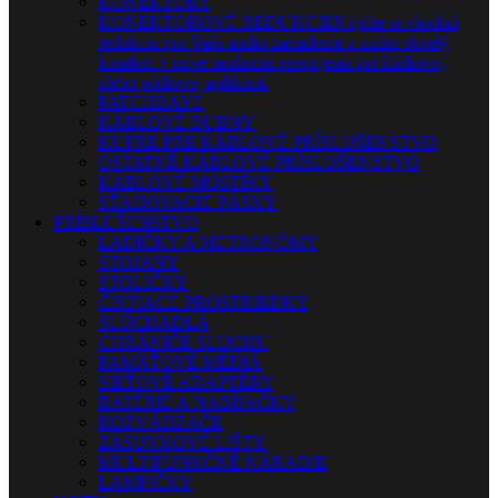
KONEKTORY
KONEKTOROVÉ REDUKCIE
Nájdite si vhodnú
redukciu pre Vaše audio zariadenie a zažite skvelý
komfort + nové možnosti prepojenia pri štúdiovej,
alebo pódiovej aplikácii.
PATCHBAYE
KÁBLOVÉ BUBNY
KUFRE PRE KÁBLOVÉ PRÍSLUŠENSTVO
OSTATNÉ KÁBLOVÉ PRÍSLUŠENSTVO
KÁBLOVÉ MOSTÍKY
SŤAHOVACIE PÁSKY
PRÍSLUŠENSTVO
LADIČKY A METRONÓMY
STOJANY
STOLIČKY
ČISTIACE PROSTRIEDKY
SLÚCHADLÁ
CHRÁNIČE SLUCHU
PAMÄŤOVÉ MÉDIÁ
SIEŤOVÉ ADAPTÉRY
BATÉRIE A NABÍJAČKY
ROZVÁDZAČE
ZÁSUVKOVÉ LIŠTY
MULTIFUNKČNÉ NÁRADIE
LAMPIČKY