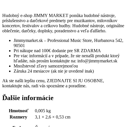
Hudobný e-shop JIMMY MARKET ponúka hudobné nástroje,
príslušenstvo a darčekové predmety pre muzikantov, milovníkov
koncertov, festivalov a celkovo hudby. Hudobné nástroje, originálne
oblečenie, darčeky, doplnky, poradenstvo a veľa ďalšieho.
Jimmymarket.sk – Professional Music Store, Hurbanova 542,
90501
Pri nákupe nad 100€ dodanie pre SR ZDARMA
Pre viac informácií a v prípade, že ste nenašli produkt ktorý
hľadáte, nás prosím kontaktujte na: info@jimmymarket.sk
Množstevné zľavy samozrejmosťou
Záruka 24 mesiacov (ak nie je uvedené inak)
Ak ste našli lepšiu cenu, ZJEDNAJTE SI JU OSOBNE,
kontaktujte nás, radi vás spoznáme a poradíme.
Ďalšie informácie
Hmotnosť
0,005 kg
Rozmery
3,1 × 2,6 × 0,53 cm