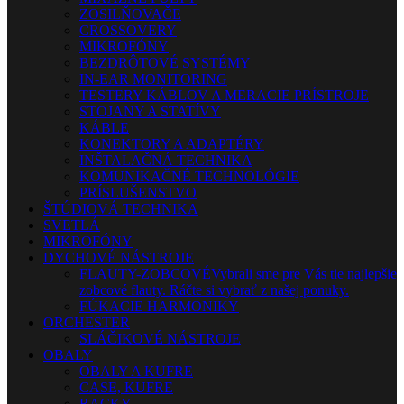
ZOSILŇOVAČE
CROSSOVERY
MIKROFÓNY
BEZDRÔTOVÉ SYSTÉMY
IN-EAR MONITORING
TESTERY KÁBLOV A MERACIE PRÍSTROJE
STOJANY A STATÍVY
KÁBLE
KONEKTORY A ADAPTÉRY
INŠTALAČNÁ TECHNIKA
KOMUNIKAČNÉ TECHNOLÓGIE
PRÍSLUŠENSTVO
ŠTÚDIOVÁ TECHNIKA
SVETLÁ
MIKROFÓNY
DYCHOVÉ NÁSTROJE
FLAUTY-ZOBCOVÉ
Vybrali sme pre Vás tie najlepšie
zobcové flauty. Ráčte si vybrať z našej ponuky.
FÚKACIE HARMONIKY
ORCHESTER
SLÁČIKOVÉ NÁSTROJE
OBALY
OBALY A KUFRE
CASE, KUFRE
RACKY