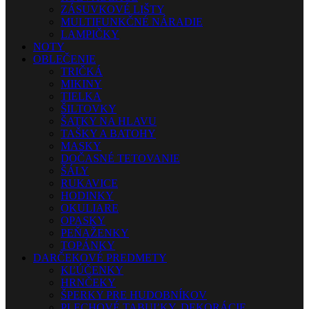
ZÁSUVKOVÉ LIŠTY
MULTIFUNKČNÉ NÁRADIE
LAMPIČKY
NOTY
OBLEČENIE
TRIČKÁ
MIKINY
TIELKA
ŠILTOVKY
ŠATKY NA HLAVU
TAŠKY A BATOHY
MASKY
DOČASNÉ TETOVANIE
ŠÁLY
RUKAVICE
HODINKY
OKULIARE
OPASKY
PEŇAŽENKY
TOPÁNKY
DARČEKOVÉ PREDMETY
KĽÚČENKY
HRNČEKY
ŠPERKY PRE HUDOBNÍKOV
PLECHOVÉ TABUĽKY, DEKORÁCIE