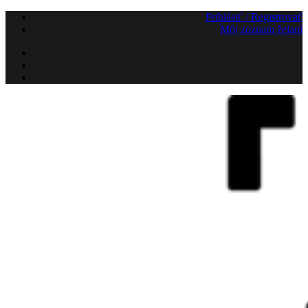
Preskočiť
Prihlásiť / Registrovať
na
Môj zoznam želaní
obsah