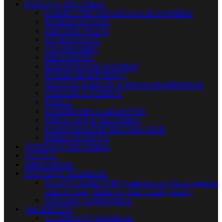
PÓDIOVÁ TECHNIKA
KOMPLETNÉ OZVUČOVACIE SYSTÉMY
REPRODUKTORY
MIXÁŽNE PULTY
ZOSILŇOVAČE
CROSSOVERY
MIKROFÓNY
BEZDRÔTOVÉ SYSTÉMY
IN-EAR MONITORING
TESTERY KÁBLOV A MERACIE PRÍSTROJE
STOJANY A STATÍVY
KÁBLE
KONEKTORY A ADAPTÉRY
INŠTALAČNÁ TECHNIKA
KOMUNIKAČNÉ TECHNOLÓGIE
PRÍSLUŠENSTVO
ŠTÚDIOVÁ TECHNIKA
SVETLÁ
MIKROFÓNY
DYCHOVÉ NÁSTROJE
FLAUTY-ZOBCOVÉ
Vybrali sme pre Vás tie najlepšie
zobcové flauty. Ráčte si vybrať z našej ponuky.
FÚKACIE HARMONIKY
ORCHESTER
SLÁČIKOVÉ NÁSTROJE