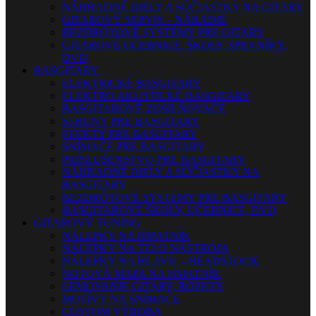
NÁHRADNÉ DIELY A SÚČIASTKY NA GITARY
GITAROVÝ SERVIS – NÁRADIE
BEZDRÔTOVÉ SYSTÉMY PRE GITARY
GITAROVÉ UČEBNICE, ŠKOLY, SPEVNÍKY,
DVD
BASGITARY
ELEKTRICKÉ BASGITARY
ELEKTRO AKUSTICKÉ BASGITARY
BASGITAROVÉ ZOSILŇOVAČE
STRUNY PRE BASGITARY
EFEKTY PRE BASGITARY
SNÍMAČE PRE BASGITARY
PRÍSLUŠENSTVO PRE BASGITARY
NÁHRADNÉ DIELY A SÚČIASTKY NA
BASGITARY
BEZDRÔTOVÉ SYSTÉMY PRE BASGITARY
BASGITAROVÉ ŠKOLY, UČEBNICE, DVD
GITAROVÝ TUNING
NÁLEPKY NA HMATNÍK
NÁLEPKY NA TELO NÁSTROJA
NÁLEPKY NA HLAVU – HEADSTOCK
NOTOVÁ MAPA NA HMATNÍK
LEMOVANIE GITARY, ROZETY
MOTÍVY NA SNÍMAČE
CUSTOM VÝROBA