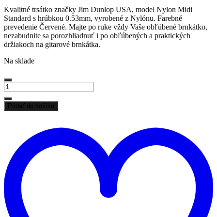
Kvalitné trsátko značky Jim Dunlop USA, model Nylon Midi
Standard s hrúbkou 0.53mm, vyrobené z Nylónu. Farebné
prevedenie Červené. Majte po ruke vždy Vaše obľúbené brnkátko,
nezabudnite sa porozhliadnuť i po obľúbených a praktických
držiakoch na gitarové brnkátka.
Na sklade
množstvo
Trsátko
Dunlop
Pridať do košíka
443R
P
0.53
d
Nylon
z
Midi
ž
Standard
USA
Bestseller