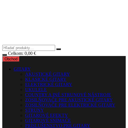
Celkom:
0,00
€
Obchod
GITARY
AKUSTICKÉ GITARY
KLASICKÉ GITARY
ELEKTRICKÉ GITARY
UKULELE
COUNTRY A INÉ STRUNOVÉ NÁSTROJE
ZOSILŇOVAČE PRE AKUSTICKÉ GITARY
ZOSILŇOVAČE PRE ELEKTRICKÉ GITARY
STRUNY
GITAROVÉ EFEKTY
GITAROVÉ SNÍMAČE
PRÍSLUŠENSTVO PRE GITARY