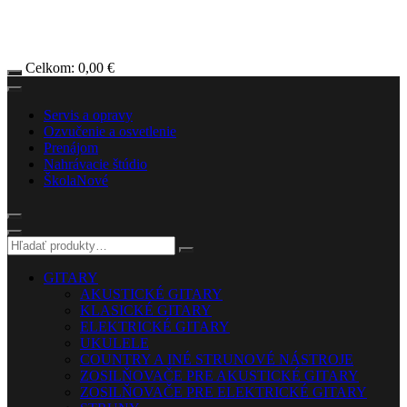
Celkom:
0,00
€
Servis a opravy
Ozvučenie a osvetlenie
Prenájom
Nahrávacie štúdio
Škola
Nové
GITARY
AKUSTICKÉ GITARY
KLASICKÉ GITARY
ELEKTRICKÉ GITARY
UKULELE
COUNTRY A INÉ STRUNOVÉ NÁSTROJE
ZOSILŇOVAČE PRE AKUSTICKÉ GITARY
ZOSILŇOVAČE PRE ELEKTRICKÉ GITARY