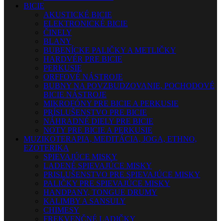
BICIE
AKUSTICKÉ BICIE
ELEKTRONICKÉ BICIE
ČINELY
BLANY
BUBENÍCKE PALIČKY A METLIČKY
HARDVÉR PRE BICIE
PERKUSIE
ORFFOVÉ NÁSTROJE
BUBNY NA POVZBUDZOVANIE, POCHODOVÉ
BICIE NÁSTROJE
MIKROFÓNY PRE BICIE A PERKUSIE
PRÍSLUŠENSTVO PRE BICIE
NÁHRADNÉ DIELY PRE BICIE
NOTY PRE BICIE A PERKUSIE
MUZIKOTERAPIA, MEDITÁCIA, JOGA, ETHNO,
EZOTERIKA
SPIEVAJÚCE MISKY
LADENÉ SPIEVAJÚCE MISKY
PRISLUŠENSTVO PRE SPIEVAJÚCE MISKY
PALIČKY PRE SPIEVAJÚCE MISKY
HANDPANY, TONGUE DRUMY
KALIMBY A SANSULY
CHIMESY
FREKVENČNÉ LADIČKY