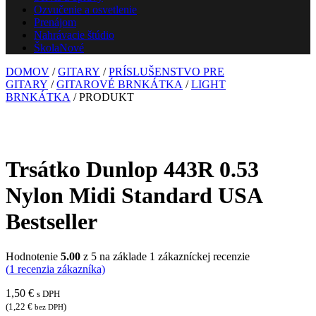
Ozvučenie a osvetlenie
Prenájom
Nahrávacie štúdio
Škola
Nové
DOMOV
/
GITARY
/
PRÍSLUŠENSTVO PRE
GITARY
/
GITAROVÉ BRNKÁTKA
/
LIGHT
BRNKÁTKA
/ PRODUKT
Trsátko Dunlop 443R 0.53
Nylon Midi Standard USA
Bestseller
Hodnotenie
5.00
z 5 na základe
1
zákazníckej recenzie
(
1
recenzia zákazníka)
1,50
€
s DPH
(
1,22
€
)
bez DPH