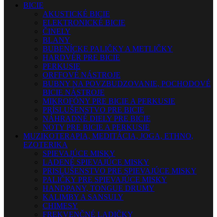
BICIE
AKUSTICKÉ BICIE
ELEKTRONICKÉ BICIE
ČINELY
BLANY
BUBENÍCKE PALIČKY A METLIČKY
HARDVÉR PRE BICIE
PERKUSIE
ORFFOVÉ NÁSTROJE
BUBNY NA POVZBUDZOVANIE, POCHODOVÉ
BICIE NÁSTROJE
MIKROFÓNY PRE BICIE A PERKUSIE
PRÍSLUŠENSTVO PRE BICIE
NÁHRADNÉ DIELY PRE BICIE
NOTY PRE BICIE A PERKUSIE
MUZIKOTERAPIA, MEDITÁCIA, JOGA, ETHNO,
EZOTERIKA
SPIEVAJÚCE MISKY
LADENÉ SPIEVAJÚCE MISKY
PRISLUŠENSTVO PRE SPIEVAJÚCE MISKY
PALIČKY PRE SPIEVAJÚCE MISKY
HANDPANY, TONGUE DRUMY
KALIMBY A SANSULY
CHIMESY
FREKVENČNÉ LADIČKY