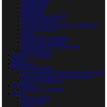
ZOSILŇOVAČE
CROSSOVERY
MIKROFÓNY
BEZDRÔTOVÉ SYSTÉMY
IN-EAR MONITORING
TESTERY KÁBLOV A MERACIE PRÍSTROJE
STOJANY A STATÍVY
KÁBLE
KONEKTORY A ADAPTÉRY
INŠTALAČNÁ TECHNIKA
KOMUNIKAČNÉ TECHNOLÓGIE
PRÍSLUŠENSTVO
ŠTÚDIOVÁ TECHNIKA
SVETLÁ
MIKROFÓNY
DYCHOVÉ NÁSTROJE
FLAUTY-ZOBCOVÉ
Vybrali sme pre Vás tie najlepšie
zobcové flauty. Ráčte si vybrať z našej ponuky.
FÚKACIE HARMONIKY
ORCHESTER
SLÁČIKOVÉ NÁSTROJE
OBALY
OBALY A KUFRE
CASE, KUFRE
RACKY