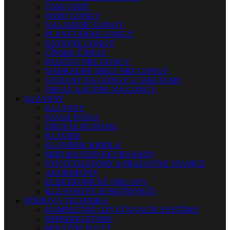
TAM-TAMY
WIND GONGY
NALADENÉ GONGY
PLANETÁRNE GONGY
OSTATNÉ GONGY
ČÍNSKE ČINELY
PALIČKY PRE GONGY
NÁHRADNÉ DIELY PRE GONGY
STOJANY NA GONGY A TAM-TAMY
OBALY A KUFRE NA GONGY
KLÁVESY
KLÁVESY
STAGE PIÁNA
DIGITÁLNE PIÁNA
KLAVÍRE
KLAVÍRNE KRÍDLA
MIDI MASTER KEYBOARDY
SYNTETIZÁTORY A PRACOVNÉ STANICE
AKORDEÓNY
ELEKTRONICKÉ ORGANY
KLÁVESOVÉ ZOSILŇOVAČE
PÓDIOVÁ TECHNIKA
KOMPLETNÉ OZVUČOVACIE SYSTÉMY
REPRODUKTORY
MIXÁŽNE PULTY