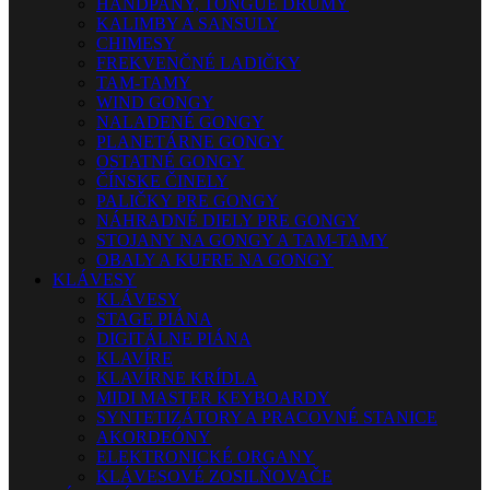
HANDPANY, TONGUE DRUMY
KALIMBY A SANSULY
CHIMESY
FREKVENČNÉ LADIČKY
TAM-TAMY
WIND GONGY
NALADENÉ GONGY
PLANETÁRNE GONGY
OSTATNÉ GONGY
ČÍNSKE ČINELY
PALIČKY PRE GONGY
NÁHRADNÉ DIELY PRE GONGY
STOJANY NA GONGY A TAM-TAMY
OBALY A KUFRE NA GONGY
KLÁVESY
KLÁVESY
STAGE PIÁNA
DIGITÁLNE PIÁNA
KLAVÍRE
KLAVÍRNE KRÍDLA
MIDI MASTER KEYBOARDY
SYNTETIZÁTORY A PRACOVNÉ STANICE
AKORDEÓNY
ELEKTRONICKÉ ORGANY
KLÁVESOVÉ ZOSILŇOVAČE