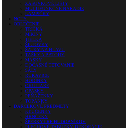
ZÁSUVKOVÉ LIŠTY
MULTIFUNKČNÉ NÁRADIE
LAMPIČKY
NOTY
OBLEČENIE
TRIČKÁ
MIKINY
TIELKA
ŠILTOVKY
ŠATKY NA HLAVU
TAŠKY A BATOHY
MASKY
DOČASNÉ TETOVANIE
ŠÁLY
RUKAVICE
HODINKY
OKULIARE
OPASKY
PEŇAŽENKY
TOPÁNKY
DARČEKOVÉ PREDMETY
KĽÚČENKY
HRNČEKY
ŠPERKY PRE HUDOBNÍKOV
PLECHOVÉ TABUĽKY, DEKORÁCIE