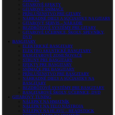
GITAROVÉ EFEKTY
GITAROVÉ SNÍMAČE
PRÍSLUŠENSTVO PRE GITARY
NÁHRADNÉ DIELY A SÚČIASTKY NA GITARY
GITAROVÝ SERVIS – NÁRADIE
BEZDRÔTOVÉ SYSTÉMY PRE GITARY
GITAROVÉ UČEBNICE, ŠKOLY, SPEVNÍKY,
DVD
BASGITARY
ELEKTRICKÉ BASGITARY
ELEKTRO AKUSTICKÉ BASGITARY
BASGITAROVÉ ZOSILŇOVAČE
STRUNY PRE BASGITARY
EFEKTY PRE BASGITARY
SNÍMAČE PRE BASGITARY
PRÍSLUŠENSTVO PRE BASGITARY
NÁHRADNÉ DIELY A SÚČIASTKY NA
BASGITARY
BEZDRÔTOVÉ SYSTÉMY PRE BASGITARY
BASGITAROVÉ ŠKOLY, UČEBNICE, DVD
GITAROVÝ TUNING
NÁLEPKY NA HMATNÍK
NÁLEPKY NA TELO NÁSTROJA
NÁLEPKY NA HLAVU – HEADSTOCK