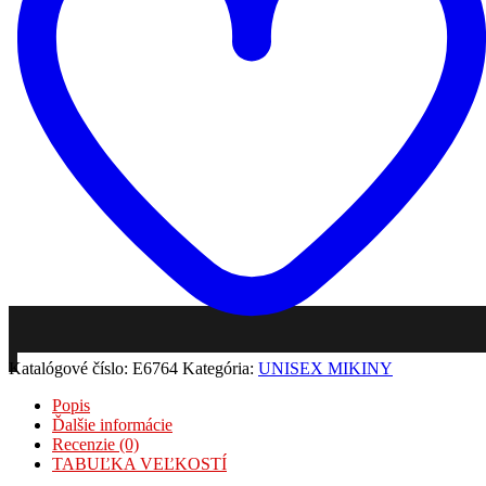
Pridať do zoznamu želaní
Katalógové číslo:
E6764
Kategória:
UNISEX MIKINY
Popis
Ďalšie informácie
Recenzie (0)
TABUĽKA VEĽKOSTÍ