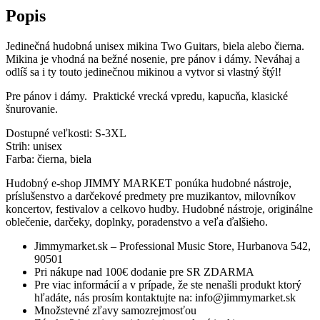
Popis
Jedinečná hudobná unisex mikina Two Guitars, biela alebo čierna.
Mikina je vhodná na bežné nosenie, pre pánov i dámy. Neváhaj a
odlíš sa i ty touto jedinečnou mikinou a vytvor si vlastný štýl!
Pre pánov i dámy. Praktické vrecká vpredu, kapucňa, klasické
šnurovanie.
Dostupné veľkosti: S-3XL
Strih: unisex
Farba: čierna, biela
Hudobný e-shop JIMMY MARKET ponúka hudobné nástroje,
príslušenstvo a darčekové predmety pre muzikantov, milovníkov
koncertov, festivalov a celkovo hudby. Hudobné nástroje, originálne
oblečenie, darčeky, doplnky, poradenstvo a veľa ďalšieho.
Jimmymarket.sk – Professional Music Store, Hurbanova 542,
90501
Pri nákupe nad 100€ dodanie pre SR ZDARMA
Pre viac informácií a v prípade, že ste nenašli produkt ktorý
hľadáte, nás prosím kontaktujte na: info@jimmymarket.sk
Množstevné zľavy samozrejmosťou