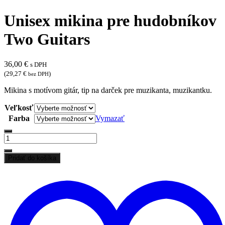
Unisex mikina pre hudobníkov
Two Guitars
36,00
€
s DPH
(
29,27
€
)
bez DPH
Mikina s motívom gitár, tip na darček pre muzikanta, muzikantku.
Veľkosť
Farba
Vymazať
množstvo
Unisex
mikina
Pridať do košíka
pre
hudobníkov
Two
Guitars