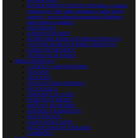
KONEKTORY
KONEKTOROVÉ REDUKCIE
Nájdite si vhodnú
redukciu pre Vaše audio zariadenie a zažite skvelý
komfort + nové možnosti prepojenia pri štúdiovej,
alebo pódiovej aplikácii.
PATCHBAYE
KÁBLOVÉ BUBNY
KUFRE PRE KÁBLOVÉ PRÍSLUŠENSTVO
OSTATNÉ KÁBLOVÉ PRÍSLUŠENSTVO
KÁBLOVÉ MOSTÍKY
SŤAHOVACIE PÁSKY
PRÍSLUŠENSTVO
LADIČKY A METRONÓMY
STOJANY
STOLIČKY
ČISTIACE PROSTRIEDKY
SLÚCHADLÁ
CHRÁNIČE SLUCHU
PAMÄŤOVÉ MÉDIÁ
SIEŤOVÉ ADAPTÉRY
BATÉRIE A NABÍJAČKY
ROZVÁDZAČE
ZÁSUVKOVÉ LIŠTY
MULTIFUNKČNÉ NÁRADIE
LAMPIČKY