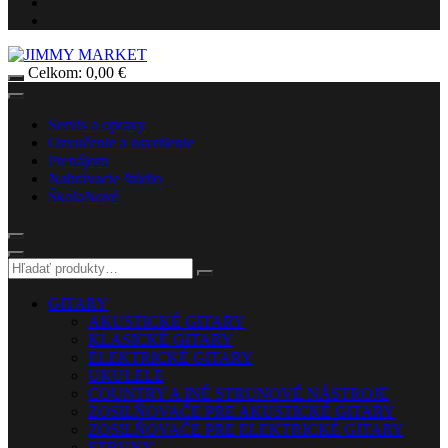
Celkom:
0,00
€
Servis a opravy
Ozvučenie a osvetlenie
Prenájom
Nahrávacie štúdio
Škola
Nové
GITARY
AKUSTICKÉ GITARY
KLASICKÉ GITARY
ELEKTRICKÉ GITARY
UKULELE
COUNTRY A INÉ STRUNOVÉ NÁSTROJE
ZOSILŇOVAČE PRE AKUSTICKÉ GITARY
ZOSILŇOVAČE PRE ELEKTRICKÉ GITARY
STRUNY