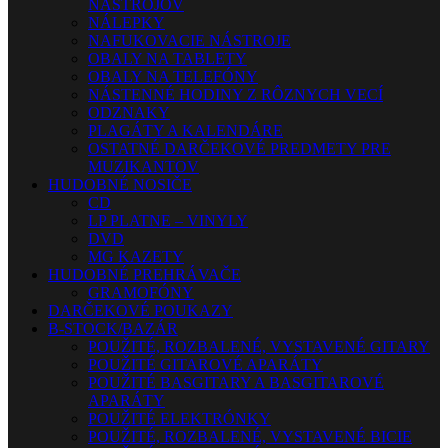
NÁSTROJOV
NÁLEPKY
NAFUKOVACIE NÁSTROJE
OBALY NA TABLETY
OBALY NA TELEFÓNY
NÁSTENNÉ HODINY Z RÔZNYCH VECÍ
ODZNAKY
PLAGÁTY A KALENDÁRE
OSTATNÉ DARČEKOVÉ PREDMETY PRE
MUZIKANTOV
HUDOBNÉ NOSIČE
CD
LP PLATNE – VINYLY
DVD
MG KAZETY
HUDOBNÉ PREHRÁVAČE
GRAMOFÓNY
DARČEKOVÉ POUKAZY
B-STOCK/BAZÁR
POUŽITÉ, ROZBALENÉ, VYSTAVENÉ GITARY
POUŽITÉ GITAROVÉ APARÁTY
POUŽITÉ BASGITARY A BASGITAROVÉ
APARÁTY
POUŽITÉ ELEKTRÓNKY
POUŽITÉ, ROZBALENÉ, VYSTAVENÉ BICIE