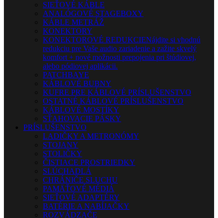
SIEŤOVÉ KÁBLE
ANALÓGOVÉ STAGEBOXY
KÁBLE METRÁŽ
KONEKTORY
KONEKTOROVÉ REDUKCIE
Nájdite si vhodnú
redukciu pre Vaše audio zariadenie a zažite skvelý
komfort + nové možnosti prepojenia pri štúdiovej,
alebo pódiovej aplikácii.
PATCHBAYE
KÁBLOVÉ BUBNY
KUFRE PRE KÁBLOVÉ PRÍSLUŠENSTVO
OSTATNÉ KÁBLOVÉ PRÍSLUŠENSTVO
KÁBLOVÉ MOSTÍKY
SŤAHOVACIE PÁSKY
PRÍSLUŠENSTVO
LADIČKY A METRONÓMY
STOJANY
STOLIČKY
ČISTIACE PROSTRIEDKY
SLÚCHADLÁ
CHRÁNIČE SLUCHU
PAMÄŤOVÉ MÉDIÁ
SIEŤOVÉ ADAPTÉRY
BATÉRIE A NABÍJAČKY
ROZVÁDZAČE