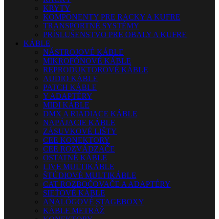
KRYTY
KOMPONENTY PRE RACKY A KUFRE
TRANSPORTNÉ SYSTÉMY
PRÍSLUŠENSTVO PRE OBALY A KUFRE
KÁBLE
NÁSTROJOVÉ KÁBLE
MIKROFÓNOVÉ KÁBLE
REPRODUKTOROVÉ KÁBLE
AUDIO KÁBLE
PATCH KÁBLE
Y ADAPTÉRY
MIDI KÁBLE
DMX A RIADIACE KÁBLE
NAPÁJACIE KÁBLE
ZÁSUVKOVÉ LIŠTY
CEE KONEKTORY
CEE ROZVÁDZAČE
OSTATNÉ KÁBLE
LIVE MULTIKÁBLE
ŠTÚDIOVÉ MULTIKÁBLE
CAT ROZBOČOVAČE A ADAPTÉRY
SIEŤOVÉ KÁBLE
ANALÓGOVÉ STAGEBOXY
KÁBLE METRÁŽ