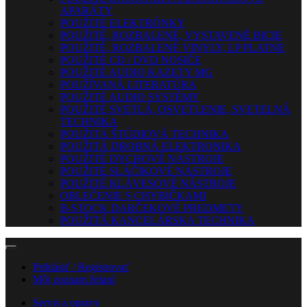
APARÁTY
POUŽITÉ ELEKTRÓNKY
POUŽITÉ, ROZBALENÉ, VYSTAVENÉ BICIE
POUŽITÉ, ROZBALENÉ VINYLY, LP PLATNE
POUŽITÉ CD / DVD NOSIČE
POUŽITÉ AUDIO KAZETY MG
POUŽÍVANÁ LITERATÚRA
POUŽITÉ AUDIO SYSTÉMY
POUŽITÉ SVETLÁ, OSVETLENIE, SVETELNÁ
TECHNIKA
POUŽITÁ ŠTÚDIOVÁ TECHNIKA
POUŽITÁ DROBNÁ ELEKTRONIKA
POUŽITÉ DYCHOVÉ NÁSTROJE
POUŽITÉ SLÁČIKOVÉ NÁSTROJE
POUŽITÉ KLÁVESOVÉ NÁSTROJE
OBLEČENIE S CHYBIČKAMI
B-STOCK DARČEKOVÉ PREDMETY
POUŽITÁ KANCELÁRSKA TECHNIKA
Prihlásiť / Registrovať
Môj zoznam želaní
Servis a opravy