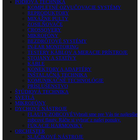
PÓDIOVÁ TECHNIKA
KOMPLETNÉ OZVUČOVACIE SYSTÉMY
REPRODUKTORY
MIXÁŽNE PULTY
ZOSILŇOVAČE
CROSSOVERY
MIKROFÓNY
BEZDRÔTOVÉ SYSTÉMY
IN-EAR MONITORING
TESTERY KÁBLOV A MERACIE PRÍSTROJE
STOJANY A STATÍVY
KÁBLE
KONEKTORY A ADAPTÉRY
INŠTALAČNÁ TECHNIKA
KOMUNIKAČNÉ TECHNOLÓGIE
PRÍSLUŠENSTVO
ŠTÚDIOVÁ TECHNIKA
SVETLÁ
MIKROFÓNY
DYCHOVÉ NÁSTROJE
FLAUTY-ZOBCOVÉ
Vybrali sme pre Vás tie najlepšie
zobcové flauty. Ráčte si vybrať z našej ponuky.
FÚKACIE HARMONIKY
ORCHESTER
SLÁČIKOVÉ NÁSTROJE