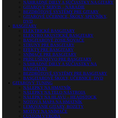
NÁHRADNÉ DIELY A SÚČIASTKY NA GITARY
GITAROVÝ SERVIS – NÁRADIE
BEZDRÔTOVÉ SYSTÉMY PRE GITARY
GITAROVÉ UČEBNICE, ŠKOLY, SPEVNÍKY,
DVD
BASGITARY
ELEKTRICKÉ BASGITARY
ELEKTRO AKUSTICKÉ BASGITARY
BASGITAROVÉ ZOSILŇOVAČE
STRUNY PRE BASGITARY
EFEKTY PRE BASGITARY
SNÍMAČE PRE BASGITARY
PRÍSLUŠENSTVO PRE BASGITARY
NÁHRADNÉ DIELY A SÚČIASTKY NA
BASGITARY
BEZDRÔTOVÉ SYSTÉMY PRE BASGITARY
BASGITAROVÉ ŠKOLY, UČEBNICE, DVD
GITAROVÝ TUNING
NÁLEPKY NA HMATNÍK
NÁLEPKY NA TELO NÁSTROJA
NÁLEPKY NA HLAVU – HEADSTOCK
NOTOVÁ MAPA NA HMATNÍK
LEMOVANIE GITARY, ROZETY
MOTÍVY NA SNÍMAČE
CUSTOM VÝROBA