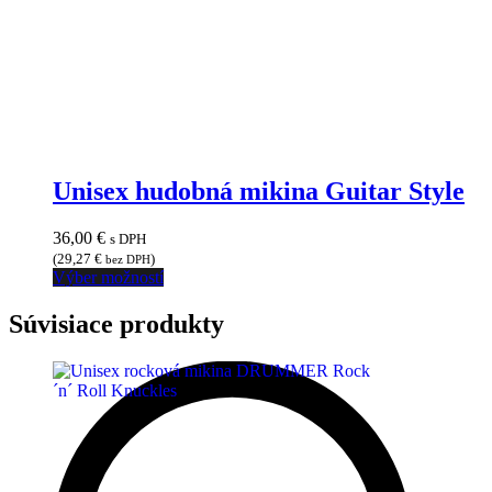
Unisex hudobná mikina Guitar Style
36,00
€
s DPH
(
29,27
€
)
bez DPH
Tento
Výber možností
produkt
má
Súvisiace produkty
viacero
variantov.
Možnosti
si
môžete
vybrať
na
stránke