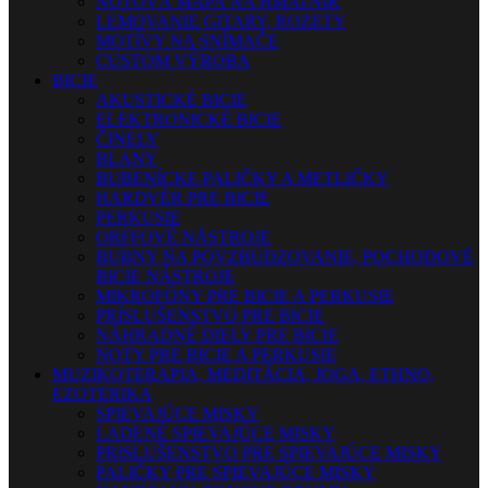
NOTOVÁ MAPA NA HMATNÍK
LEMOVANIE GITARY, ROZETY
MOTÍVY NA SNÍMAČE
CUSTOM VÝROBA
BICIE
AKUSTICKÉ BICIE
ELEKTRONICKÉ BICIE
ČINELY
BLANY
BUBENÍCKE PALIČKY A METLIČKY
HARDVÉR PRE BICIE
PERKUSIE
ORFFOVÉ NÁSTROJE
BUBNY NA POVZBUDZOVANIE, POCHODOVÉ
BICIE NÁSTROJE
MIKROFÓNY PRE BICIE A PERKUSIE
PRÍSLUŠENSTVO PRE BICIE
NÁHRADNÉ DIELY PRE BICIE
NOTY PRE BICIE A PERKUSIE
MUZIKOTERAPIA, MEDITÁCIA, JOGA, ETHNO,
EZOTERIKA
SPIEVAJÚCE MISKY
LADENÉ SPIEVAJÚCE MISKY
PRISLUŠENSTVO PRE SPIEVAJÚCE MISKY
PALIČKY PRE SPIEVAJÚCE MISKY