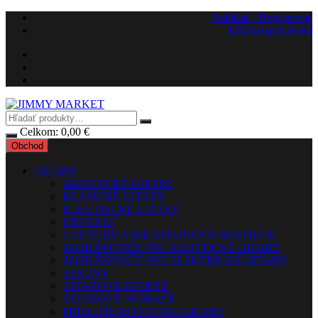
Preskočiť
Prihlásiť / Registrovať
na
Môj zoznam želaní
obsah
Celkom:
0,00
€
Obchod
GITARY
AKUSTICKÉ GITARY
KLASICKÉ GITARY
ELEKTRICKÉ GITARY
UKULELE
COUNTRY A INÉ STRUNOVÉ NÁSTROJE
ZOSILŇOVAČE PRE AKUSTICKÉ GITARY
ZOSILŇOVAČE PRE ELEKTRICKÉ GITARY
STRUNY
GITAROVÉ EFEKTY
GITAROVÉ SNÍMAČE
PRÍSLUŠENSTVO PRE GITARY