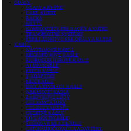
OBALY
OBALY A KUFRE
CASE, KUFRE
RACKY
KRYTY
KOMPONENTY PRE RACKY A KUFRE
TRANSPORTNÉ SYSTÉMY
PRÍSLUŠENSTVO PRE OBALY A KUFRE
KÁBLE
NÁSTROJOVÉ KÁBLE
MIKROFÓNOVÉ KÁBLE
REPRODUKTOROVÉ KÁBLE
AUDIO KÁBLE
PATCH KÁBLE
Y ADAPTÉRY
MIDI KÁBLE
DMX A RIADIACE KÁBLE
NAPÁJACIE KÁBLE
ZÁSUVKOVÉ LIŠTY
CEE KONEKTORY
CEE ROZVÁDZAČE
OSTATNÉ KÁBLE
LIVE MULTIKÁBLE
ŠTÚDIOVÉ MULTIKÁBLE
CAT ROZBOČOVAČE A ADAPTÉRY