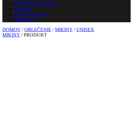
Ozvučenie a osvetlenie
Prenájom
Nahrávacie štúdio
Škola
Nové
DOMOV
/
OBLEČENIE
/
MIKINY
/
UNISEX
MIKINY
/ PRODUKT