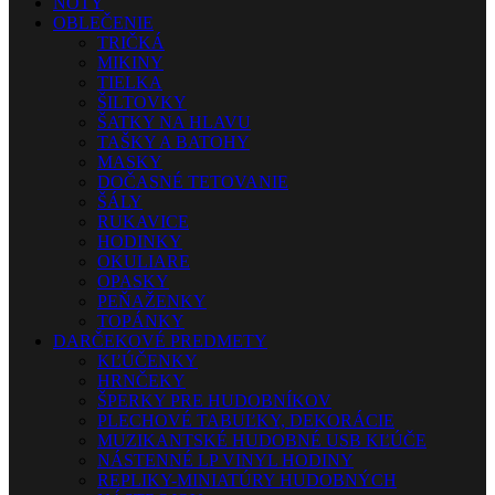
NOTY
OBLEČENIE
TRIČKÁ
MIKINY
TIELKA
ŠILTOVKY
ŠATKY NA HLAVU
TAŠKY A BATOHY
MASKY
DOČASNÉ TETOVANIE
ŠÁLY
RUKAVICE
HODINKY
OKULIARE
OPASKY
PEŇAŽENKY
TOPÁNKY
DARČEKOVÉ PREDMETY
KĽÚČENKY
HRNČEKY
ŠPERKY PRE HUDOBNÍKOV
PLECHOVÉ TABUĽKY, DEKORÁCIE
MUZIKANTSKÉ HUDOBNÉ USB KĽÚČE
NÁSTENNÉ LP VINYL HODINY
REPLIKY-MINIATÚRY HUDOBNÝCH