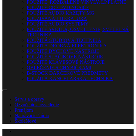
POUŽITÉ, ROZBALENÉ VINYLY, LP PLATNE
POUŽITÉ CD / DVD NOSIČE
POUŽITÉ AUDIO KAZETY MG
POUŽÍVANÁ LITERATÚRA
POUŽITÉ AUDIO SYSTÉMY
POUŽITÉ SVETLÁ, OSVETLENIE, SVETELNÁ
TECHNIKA
POUŽITÁ ŠTÚDIOVÁ TECHNIKA
POUŽITÁ DROBNÁ ELEKTRONIKA
POUŽITÉ DYCHOVÉ NÁSTROJE
POUŽITÉ SLÁČIKOVÉ NÁSTROJE
POUŽITÉ KLÁVESOVÉ NÁSTROJE
OBLEČENIE S CHYBIČKAMI
B-STOCK DARČEKOVÉ PREDMETY
POUŽITÁ KANCELÁRSKA TECHNIKA
Servis a opravy
Ozvučenie a osvetlenie
Prenájom
Nahrávacie štúdio
Škola
Nové