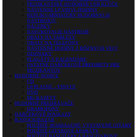
MUZIKANTSKÉ HUDOBNÉ USB KĽÚČE
NÁSTENNÉ LP VINYL HODINY
REPLIKY-MINIATÚRY HUDOBNÝCH
NÁSTROJOV
NÁLEPKY
NAFUKOVACIE NÁSTROJE
OBALY NA TABLETY
OBALY NA TELEFÓNY
NÁSTENNÉ HODINY Z RÔZNYCH VECÍ
ODZNAKY
PLAGÁTY A KALENDÁRE
OSTATNÉ DARČEKOVÉ PREDMETY PRE
MUZIKANTOV
HUDOBNÉ NOSIČE
CD
LP PLATNE – VINYLY
DVD
MG KAZETY
HUDOBNÉ PREHRÁVAČE
GRAMOFÓNY
DARČEKOVÉ POUKAZY
B-STOCK/BAZÁR
POUŽITÉ, ROZBALENÉ, VYSTAVENÉ GITARY
POUŽITÉ GITAROVÉ APARÁTY
POUŽITÉ BASGITARY A BASGITAROVÉ