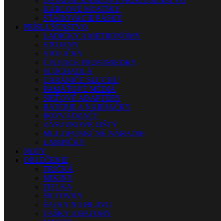
OSTATNÉ KÁBLOVÉ PRÍSLUŠENSTVO
KÁBLOVÉ MOSTÍKY
SŤAHOVACIE PÁSKY
PRÍSLUŠENSTVO
LADIČKY A METRONÓMY
STOJANY
STOLIČKY
ČISTIACE PROSTRIEDKY
SLÚCHADLÁ
CHRÁNIČE SLUCHU
PAMÄŤOVÉ MÉDIÁ
SIEŤOVÉ ADAPTÉRY
BATÉRIE A NABÍJAČKY
ROZVÁDZAČE
ZÁSUVKOVÉ LIŠTY
MULTIFUNKČNÉ NÁRADIE
LAMPIČKY
NOTY
OBLEČENIE
TRIČKÁ
MIKINY
TIELKA
ŠILTOVKY
ŠATKY NA HLAVU
TAŠKY A BATOHY