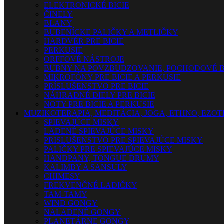
ELEKTRONICKÉ BICIE
ČINELY
BLANY
BUBENÍCKE PALIČKY A METLIČKY
HARDVÉR PRE BICIE
PERKUSIE
ORFFOVÉ NÁSTROJE
BUBNY NA POVZBUDZOVANIE, POCHODOVÉ B
MIKROFÓNY PRE BICIE A PERKUSIE
PRÍSLUŠENSTVO PRE BICIE
NÁHRADNÉ DIELY PRE BICIE
NOTY PRE BICIE A PERKUSIE
MUZIKOTERAPIA, MEDITÁCIA, JOGA, ETHNO, EZO
SPIEVAJÚCE MISKY
LADENÉ SPIEVAJÚCE MISKY
PRISLUŠENSTVO PRE SPIEVAJÚCE MISKY
PALIČKY PRE SPIEVAJÚCE MISKY
HANDPANY, TONGUE DRUMY
KALIMBY A SANSULY
CHIMESY
FREKVENČNÉ LADIČKY
TAM-TAMY
WIND GONGY
NALADENÉ GONGY
PLANETÁRNE GONGY