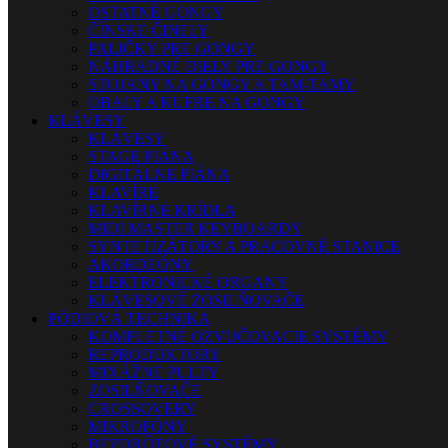
OSTATNÉ GONGY
ČÍNSKE ČINELY
PALIČKY PRE GONGY
NÁHRADNÉ DIELY PRE GONGY
STOJANY NA GONGY A TAM-TAMY
OBALY A KUFRE NA GONGY
KLÁVESY
KLÁVESY
STAGE PIÁNA
DIGITÁLNE PIÁNA
KLAVÍRE
KLAVÍRNE KRÍDLA
MIDI MASTER KEYBOARDY
SYNTETIZÁTORY A PRACOVNÉ STANICE
AKORDEÓNY
ELEKTRONICKÉ ORGANY
KLÁVESOVÉ ZOSILŇOVAČE
PÓDIOVÁ TECHNIKA
KOMPLETNÉ OZVUČOVACIE SYSTÉMY
REPRODUKTORY
MIXÁŽNE PULTY
ZOSILŇOVAČE
CROSSOVERY
MIKROFÓNY
BEZDRÔTOVÉ SYSTÉMY