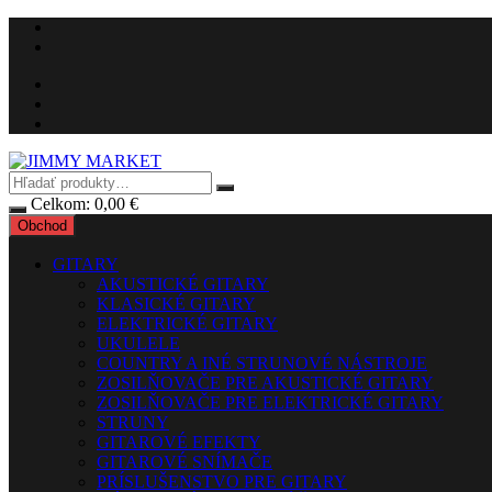
Preskočiť
na
obsah
Celkom:
0,00
€
Obchod
GITARY
AKUSTICKÉ GITARY
KLASICKÉ GITARY
ELEKTRICKÉ GITARY
UKULELE
COUNTRY A INÉ STRUNOVÉ NÁSTROJE
ZOSILŇOVAČE PRE AKUSTICKÉ GITARY
ZOSILŇOVAČE PRE ELEKTRICKÉ GITARY
STRUNY
GITAROVÉ EFEKTY
GITAROVÉ SNÍMAČE
PRÍSLUŠENSTVO PRE GITARY