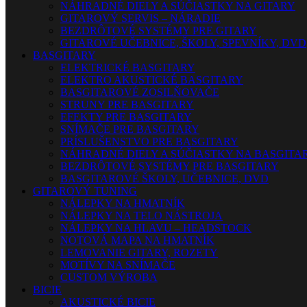
NÁHRADNÉ DIELY A SÚČIASTKY NA GITARY
GITAROVÝ SERVIS – NÁRADIE
BEZDRÔTOVÉ SYSTÉMY PRE GITARY
GITAROVÉ UČEBNICE, ŠKOLY, SPEVNÍKY, DVD
BASGITARY
ELEKTRICKÉ BASGITARY
ELEKTRO AKUSTICKÉ BASGITARY
BASGITAROVÉ ZOSILŇOVAČE
STRUNY PRE BASGITARY
EFEKTY PRE BASGITARY
SNÍMAČE PRE BASGITARY
PRÍSLUŠENSTVO PRE BASGITARY
NÁHRADNÉ DIELY A SÚČIASTKY NA BASGITA
BEZDRÔTOVÉ SYSTÉMY PRE BASGITARY
BASGITAROVÉ ŠKOLY, UČEBNICE, DVD
GITAROVÝ TUNING
NÁLEPKY NA HMATNÍK
NÁLEPKY NA TELO NÁSTROJA
NÁLEPKY NA HLAVU – HEADSTOCK
NOTOVÁ MAPA NA HMATNÍK
LEMOVANIE GITARY, ROZETY
MOTÍVY NA SNÍMAČE
CUSTOM VÝROBA
BICIE
AKUSTICKÉ BICIE