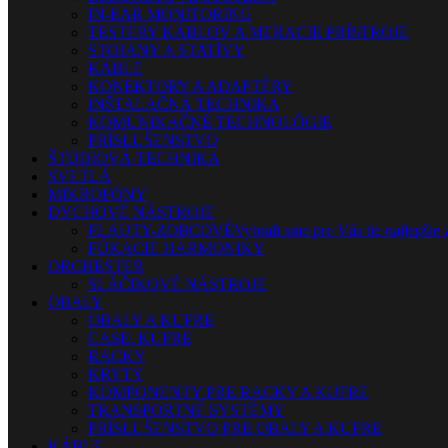
IN-EAR MONITORING
TESTERY KÁBLOV A MERACIE PRÍSTROJE
STOJANY A STATÍVY
KÁBLE
KONEKTORY A ADAPTÉRY
INŠTALAČNÁ TECHNIKA
KOMUNIKAČNÉ TECHNOLÓGIE
PRÍSLUŠENSTVO
ŠTÚDIOVÁ TECHNIKA
SVETLÁ
MIKROFÓNY
DYCHOVÉ NÁSTROJE
FLAUTY-ZOBCOVÉ
Vybrali sme pre Vás tie najlepšie 
FÚKACIE HARMONIKY
ORCHESTER
SLÁČIKOVÉ NÁSTROJE
OBALY
OBALY A KUFRE
CASE, KUFRE
RACKY
KRYTY
KOMPONENTY PRE RACKY A KUFRE
TRANSPORTNÉ SYSTÉMY
PRÍSLUŠENSTVO PRE OBALY A KUFRE
KÁBLE