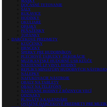
MASKY
DOČASNÉ TETOVANIE
ŠÁLY
RUKAVICE
HODINKY
OKULIARE
OPASKY
PEŇAŽENKY
TOPÁNKY
DARČEKOVÉ PREDMETY
KĽÚČENKY
HRNČEKY
ŠPERKY PRE HUDOBNÍKOV
PLECHOVÉ TABUĽKY, DEKORÁCIE
MUZIKANTSKÉ HUDOBNÉ USB KĽÚČE
NÁSTENNÉ LP VINYL HODINY
REPLIKY-MINIATÚRY HUDOBNÝCH NÁSTROJ
NÁLEPKY
NAFUKOVACIE NÁSTROJE
OBALY NA TABLETY
OBALY NA TELEFÓNY
NÁSTENNÉ HODINY Z RÔZNYCH VECÍ
ODZNAKY
PLAGÁTY A KALENDÁRE
OSTATNÉ DARČEKOVÉ PREDMETY PRE MUZI