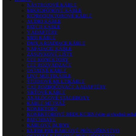
NÁSTROJOVÉ KÁBLE
MIKROFÓNOVÉ KÁBLE
REPRODUKTOROVÉ KÁBLE
AUDIO KÁBLE
PATCH KÁBLE
Y ADAPTÉRY
MIDI KÁBLE
DMX A RIADIACE KÁBLE
NAPÁJACIE KÁBLE
ZÁSUVKOVÉ LIŠTY
CEE KONEKTORY
CEE ROZVÁDZAČE
OSTATNÉ KÁBLE
LIVE MULTIKÁBLE
ŠTÚDIOVÉ MULTIKÁBLE
CAT ROZBOČOVAČE A ADAPTÉRY
SIEŤOVÉ KÁBLE
ANALÓGOVÉ STAGEBOXY
KÁBLE METRÁŽ
KONEKTORY
KONEKTOROVÉ REDUKCIE
Nájdite si vhodnú reduk
PATCHBAYE
KÁBLOVÉ BUBNY
KUFRE PRE KÁBLOVÉ PRÍSLUŠENSTVO