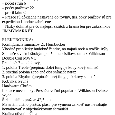
– počet strún 6
– počet pražcov: 22
– profil krku C
– Pražce sú dôkladne nastavené do roviny, tiež boky pražcov sú pre
expedíciou lahodne zabrúsené
– Nízky dohmat pre čo najlepší zážitok z hrania len pre zákazníkov
JIMMYMARKET
ELEKTRONIKA:
Konfigurácia snímačov 2x Humbucker
Vhodné pre všetky hudobné žándre, no najmä rock a tvrdšie štýly
Snímače s veľmi širokým použitím a cistliovsťou: 2x Wilkinson
Double Coil MWVC
Prepínač: 3 – polohový,
1. poloha Treble (prepínač dole) funguje kobylkový snímač
2. stredná poloha zapojené oba snímače naraz
3. poloha Rhythm (prepínač hore) funguje krkový snímač
Kobylka: Pevná
Hardware: Chróm
Ladiace mechaniky: Presné a veľmi populárne Wilkinson Deluxe
WJ44
Šírka nultého pražca: 42,5mm
Materiál nultého pražca: plast, pre výmenu za kosť nás neváhajte
kontaktovať v objednávkovom formulári
Krajina pôvodu: Čína