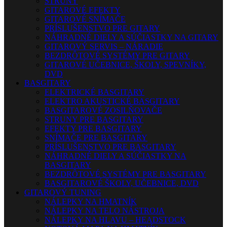
STRUNY
GITAROVÉ EFEKTY
GITAROVÉ SNÍMAČE
PRÍSLUŠENSTVO PRE GITARY
NÁHRADNÉ DIELY A SÚČIASTKY NA GITARY
GITAROVÝ SERVIS – NÁRADIE
BEZDRÔTOVÉ SYSTÉMY PRE GITARY
GITAROVÉ UČEBNICE, ŠKOLY, SPEVNÍKY,
DVD
BASGITARY
ELEKTRICKÉ BASGITARY
ELEKTRO AKUSTICKÉ BASGITARY
BASGITAROVÉ ZOSILŇOVAČE
STRUNY PRE BASGITARY
EFEKTY PRE BASGITARY
SNÍMAČE PRE BASGITARY
PRÍSLUŠENSTVO PRE BASGITARY
NÁHRADNÉ DIELY A SÚČIASTKY NA
BASGITARY
BEZDRÔTOVÉ SYSTÉMY PRE BASGITARY
BASGITAROVÉ ŠKOLY, UČEBNICE, DVD
GITAROVÝ TUNING
NÁLEPKY NA HMATNÍK
NÁLEPKY NA TELO NÁSTROJA
NÁLEPKY NA HLAVU – HEADSTOCK