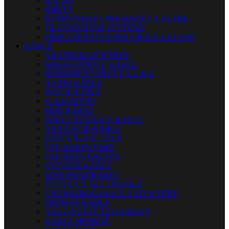
KRYTY
KOMPONENTY PRE RACKY A KUFRE
TRANSPORTNÉ SYSTÉMY
PRÍSLUŠENSTVO PRE OBALY A KUFRE
KÁBLE
NÁSTROJOVÉ KÁBLE
MIKROFÓNOVÉ KÁBLE
REPRODUKTOROVÉ KÁBLE
AUDIO KÁBLE
PATCH KÁBLE
Y ADAPTÉRY
MIDI KÁBLE
DMX A RIADIACE KÁBLE
NAPÁJACIE KÁBLE
ZÁSUVKOVÉ LIŠTY
CEE KONEKTORY
CEE ROZVÁDZAČE
OSTATNÉ KÁBLE
LIVE MULTIKÁBLE
ŠTÚDIOVÉ MULTIKÁBLE
CAT ROZBOČOVAČE A ADAPTÉRY
SIEŤOVÉ KÁBLE
ANALÓGOVÉ STAGEBOXY
KÁBLE METRÁŽ