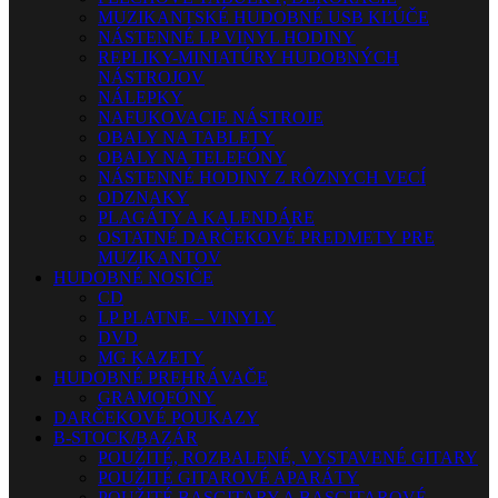
MUZIKANTSKÉ HUDOBNÉ USB KĽÚČE
NÁSTENNÉ LP VINYL HODINY
REPLIKY-MINIATÚRY HUDOBNÝCH
NÁSTROJOV
NÁLEPKY
NAFUKOVACIE NÁSTROJE
OBALY NA TABLETY
OBALY NA TELEFÓNY
NÁSTENNÉ HODINY Z RÔZNYCH VECÍ
ODZNAKY
PLAGÁTY A KALENDÁRE
OSTATNÉ DARČEKOVÉ PREDMETY PRE
MUZIKANTOV
HUDOBNÉ NOSIČE
CD
LP PLATNE – VINYLY
DVD
MG KAZETY
HUDOBNÉ PREHRÁVAČE
GRAMOFÓNY
DARČEKOVÉ POUKAZY
B-STOCK/BAZÁR
POUŽITÉ, ROZBALENÉ, VYSTAVENÉ GITARY
POUŽITÉ GITAROVÉ APARÁTY
POUŽITÉ BASGITARY A BASGITAROVÉ