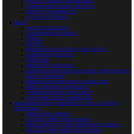
NOTOVÁ MAPA NA HMATNÍK
LEMOVANIE GITARY, ROZETY
MOTÍVY NA SNÍMAČE
CUSTOM VÝROBA
BICIE
AKUSTICKÉ BICIE
ELEKTRONICKÉ BICIE
ČINELY
BLANY
BUBENÍCKE PALIČKY A METLIČKY
HARDVÉR PRE BICIE
PERKUSIE
ORFFOVÉ NÁSTROJE
BUBNY NA POVZBUDZOVANIE, POCHODOVÉ
BICIE NÁSTROJE
MIKROFÓNY PRE BICIE A PERKUSIE
PRÍSLUŠENSTVO PRE BICIE
NÁHRADNÉ DIELY PRE BICIE
NOTY PRE BICIE A PERKUSIE
MUZIKOTERAPIA, MEDITÁCIA, JOGA, ETHNO,
EZOTERIKA
SPIEVAJÚCE MISKY
LADENÉ SPIEVAJÚCE MISKY
PRISLUŠENSTVO PRE SPIEVAJÚCE MISKY
PALIČKY PRE SPIEVAJÚCE MISKY