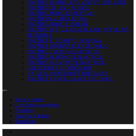
POUŽITÉ, ROZBALENÉ VINYLY, LP PLATNE
POUŽITÉ CD / DVD NOSIČE
POUŽITÉ AUDIO KAZETY MG
POUŽÍVANÁ LITERATÚRA
POUŽITÉ AUDIO SYSTÉMY
POUŽITÉ SVETLÁ, OSVETLENIE, SVETELNÁ
TECHNIKA
POUŽITÁ ŠTÚDIOVÁ TECHNIKA
POUŽITÁ DROBNÁ ELEKTRONIKA
POUŽITÉ DYCHOVÉ NÁSTROJE
POUŽITÉ SLÁČIKOVÉ NÁSTROJE
POUŽITÉ KLÁVESOVÉ NÁSTROJE
OBLEČENIE S CHYBIČKAMI
B-STOCK DARČEKOVÉ PREDMETY
POUŽITÁ KANCELÁRSKA TECHNIKA
Servis a opravy
Ozvučenie a osvetlenie
Prenájom
Nahrávacie štúdio
Škola
Nové