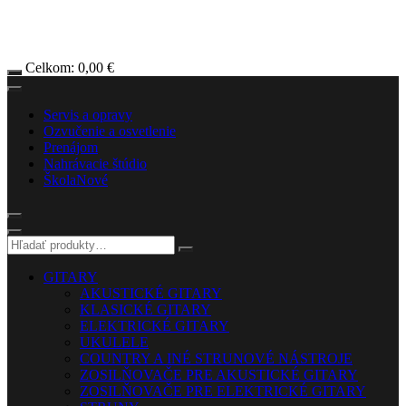
Celkom:
0,00
€
Servis a opravy
Ozvučenie a osvetlenie
Prenájom
Nahrávacie štúdio
Škola
Nové
GITARY
AKUSTICKÉ GITARY
KLASICKÉ GITARY
ELEKTRICKÉ GITARY
UKULELE
COUNTRY A INÉ STRUNOVÉ NÁSTROJE
ZOSILŇOVAČE PRE AKUSTICKÉ GITARY
ZOSILŇOVAČE PRE ELEKTRICKÉ GITARY