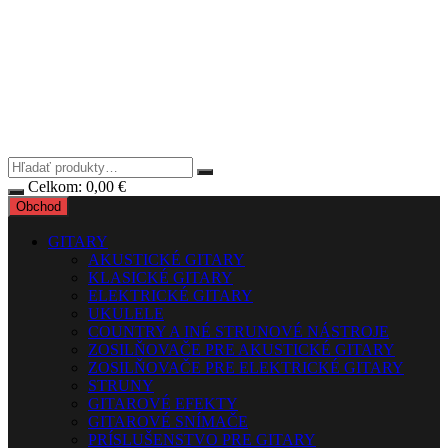
Celkom:
0,00
€
Obchod
GITARY
AKUSTICKÉ GITARY
KLASICKÉ GITARY
ELEKTRICKÉ GITARY
UKULELE
COUNTRY A INÉ STRUNOVÉ NÁSTROJE
ZOSILŇOVAČE PRE AKUSTICKÉ GITARY
ZOSILŇOVAČE PRE ELEKTRICKÉ GITARY
STRUNY
GITAROVÉ EFEKTY
GITAROVÉ SNÍMAČE
PRÍSLUŠENSTVO PRE GITARY