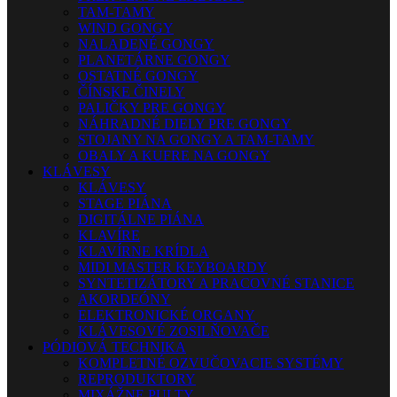
TAM-TAMY
WIND GONGY
NALADENÉ GONGY
PLANETÁRNE GONGY
OSTATNÉ GONGY
ČÍNSKE ČINELY
PALIČKY PRE GONGY
NÁHRADNÉ DIELY PRE GONGY
STOJANY NA GONGY A TAM-TAMY
OBALY A KUFRE NA GONGY
KLÁVESY
KLÁVESY
STAGE PIÁNA
DIGITÁLNE PIÁNA
KLAVÍRE
KLAVÍRNE KRÍDLA
MIDI MASTER KEYBOARDY
SYNTETIZÁTORY A PRACOVNÉ STANICE
AKORDEÓNY
ELEKTRONICKÉ ORGANY
KLÁVESOVÉ ZOSILŇOVAČE
PÓDIOVÁ TECHNIKA
KOMPLETNÉ OZVUČOVACIE SYSTÉMY
REPRODUKTORY
MIXÁŽNE PULTY