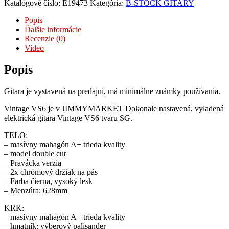
Katalógové číslo:
E19473
Kategória:
B-STOCK GITARY
Popis
Ďalšie informácie
Recenzie (0)
Video
Popis
Gitara je vystavená na predajni, má minimálne známky používania.
Vintage VS6 je v JIMMYMARKET Dokonale nastavená, vyladená
elektrická gitara Vintage VS6 tvaru SG.
TELO:
– masívny mahagón A+ trieda kvality
– model double cut
– Pravácka verzia
– 2x chrómový držiak na pás
– Farba čierna, vysoký lesk
– Menzúra: 628mm
KRK:
– masívny mahagón A+ trieda kvality
– hmatník: výberový palisander