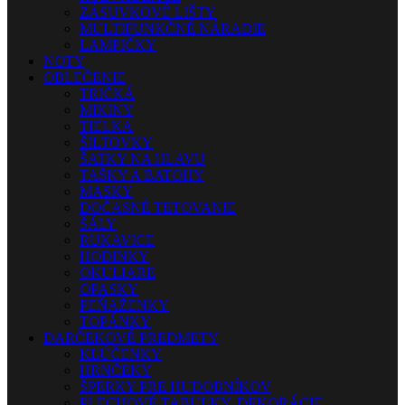
ZÁSUVKOVÉ LIŠTY
MULTIFUNKČNÉ NÁRADIE
LAMPIČKY
NOTY
OBLEČENIE
TRIČKÁ
MIKINY
TIELKA
ŠILTOVKY
ŠATKY NA HLAVU
TAŠKY A BATOHY
MASKY
DOČASNÉ TETOVANIE
ŠÁLY
RUKAVICE
HODINKY
OKULIARE
OPASKY
PEŇAŽENKY
TOPÁNKY
DARČEKOVÉ PREDMETY
KĽÚČENKY
HRNČEKY
ŠPERKY PRE HUDOBNÍKOV
PLECHOVÉ TABUĽKY, DEKORÁCIE