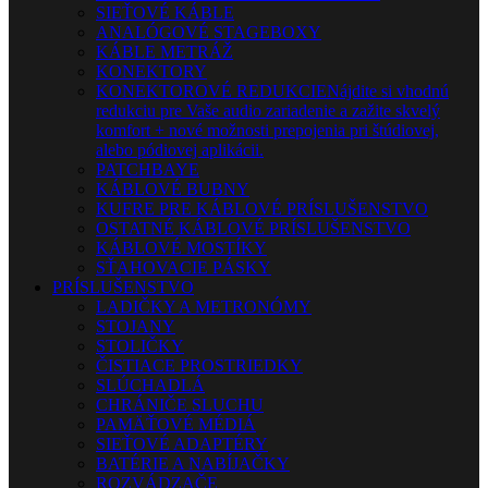
SIEŤOVÉ KÁBLE
ANALÓGOVÉ STAGEBOXY
KÁBLE METRÁŽ
KONEKTORY
KONEKTOROVÉ REDUKCIE
Nájdite si vhodnú
redukciu pre Vaše audio zariadenie a zažite skvelý
komfort + nové možnosti prepojenia pri štúdiovej,
alebo pódiovej aplikácii.
PATCHBAYE
KÁBLOVÉ BUBNY
KUFRE PRE KÁBLOVÉ PRÍSLUŠENSTVO
OSTATNÉ KÁBLOVÉ PRÍSLUŠENSTVO
KÁBLOVÉ MOSTÍKY
SŤAHOVACIE PÁSKY
PRÍSLUŠENSTVO
LADIČKY A METRONÓMY
STOJANY
STOLIČKY
ČISTIACE PROSTRIEDKY
SLÚCHADLÁ
CHRÁNIČE SLUCHU
PAMÄŤOVÉ MÉDIÁ
SIEŤOVÉ ADAPTÉRY
BATÉRIE A NABÍJAČKY
ROZVÁDZAČE