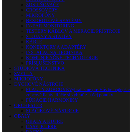
ZOSILŇOVAČE
CROSSOVERY
MIKROFÓNY
BEZDRÔTOVÉ SYSTÉMY
IN-EAR MONITORING
TESTERY KÁBLOV A MERACIE PRÍSTROJE
STOJANY A STATÍVY
KÁBLE
KONEKTORY A ADAPTÉRY
INŠTALAČNÁ TECHNIKA
KOMUNIKAČNÉ TECHNOLÓGIE
PRÍSLUŠENSTVO
ŠTÚDIOVÁ TECHNIKA
SVETLÁ
MIKROFÓNY
DYCHOVÉ NÁSTROJE
FLAUTY-ZOBCOVÉ
Vybrali sme pre Vás tie najlepšie
zobcové flauty. Ráčte si vybrať z našej ponuky.
FÚKACIE HARMONIKY
ORCHESTER
SLÁČIKOVÉ NÁSTROJE
OBALY
OBALY A KUFRE
CASE, KUFRE
RACKY