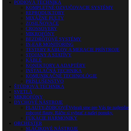
PÓDIOVÁ TECHNIKA
KOMPLETNÉ OZVUČOVACIE SYSTÉMY
REPRODUKTORY
MIXÁŽNE PULTY
ZOSILŇOVAČE
CROSSOVERY
MIKROFÓNY
BEZDRÔTOVÉ SYSTÉMY
IN-EAR MONITORING
TESTERY KÁBLOV A MERACIE PRÍSTROJE
STOJANY A STATÍVY
KÁBLE
KONEKTORY A ADAPTÉRY
INŠTALAČNÁ TECHNIKA
KOMUNIKAČNÉ TECHNOLÓGIE
PRÍSLUŠENSTVO
ŠTÚDIOVÁ TECHNIKA
SVETLÁ
MIKROFÓNY
DYCHOVÉ NÁSTROJE
FLAUTY-ZOBCOVÉ
Vybrali sme pre Vás tie najlepšie
zobcové flauty. Ráčte si vybrať z našej ponuky.
FÚKACIE HARMONIKY
ORCHESTER
SLÁČIKOVÉ NÁSTROJE