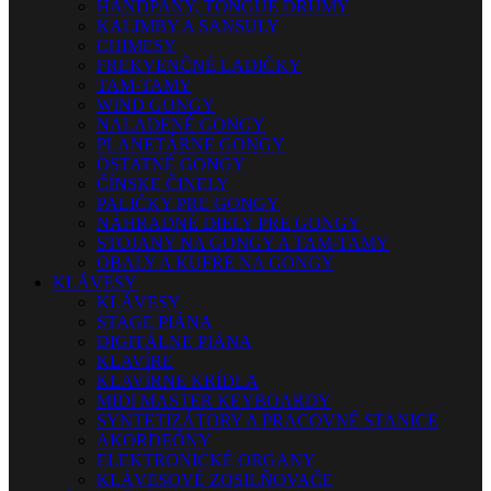
HANDPANY, TONGUE DRUMY
KALIMBY A SANSULY
CHIMESY
FREKVENČNÉ LADIČKY
TAM-TAMY
WIND GONGY
NALADENÉ GONGY
PLANETÁRNE GONGY
OSTATNÉ GONGY
ČÍNSKE ČINELY
PALIČKY PRE GONGY
NÁHRADNÉ DIELY PRE GONGY
STOJANY NA GONGY A TAM-TAMY
OBALY A KUFRE NA GONGY
KLÁVESY
KLÁVESY
STAGE PIÁNA
DIGITÁLNE PIÁNA
KLAVÍRE
KLAVÍRNE KRÍDLA
MIDI MASTER KEYBOARDY
SYNTETIZÁTORY A PRACOVNÉ STANICE
AKORDEÓNY
ELEKTRONICKÉ ORGANY
KLÁVESOVÉ ZOSILŇOVAČE