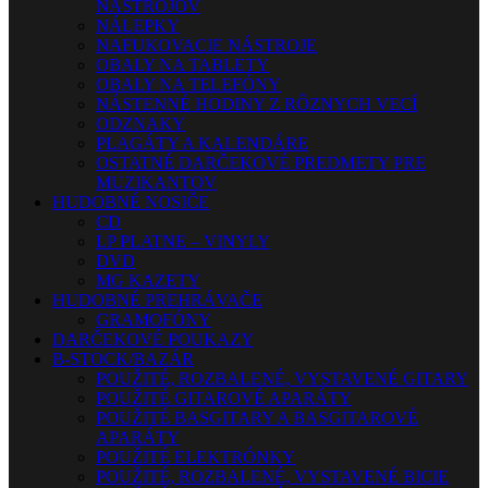
NÁSTROJOV
NÁLEPKY
NAFUKOVACIE NÁSTROJE
OBALY NA TABLETY
OBALY NA TELEFÓNY
NÁSTENNÉ HODINY Z RÔZNYCH VECÍ
ODZNAKY
PLAGÁTY A KALENDÁRE
OSTATNÉ DARČEKOVÉ PREDMETY PRE
MUZIKANTOV
HUDOBNÉ NOSIČE
CD
LP PLATNE – VINYLY
DVD
MG KAZETY
HUDOBNÉ PREHRÁVAČE
GRAMOFÓNY
DARČEKOVÉ POUKAZY
B-STOCK/BAZÁR
POUŽITÉ, ROZBALENÉ, VYSTAVENÉ GITARY
POUŽITÉ GITAROVÉ APARÁTY
POUŽITÉ BASGITARY A BASGITAROVÉ
APARÁTY
POUŽITÉ ELEKTRÓNKY
POUŽITÉ, ROZBALENÉ, VYSTAVENÉ BICIE