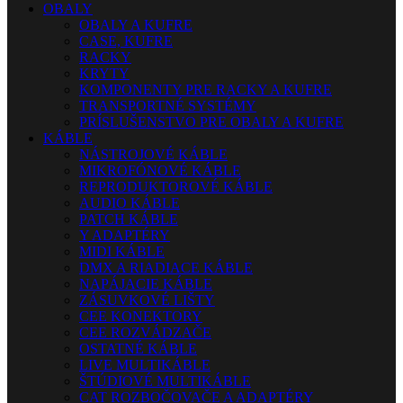
OBALY
OBALY A KUFRE
CASE, KUFRE
RACKY
KRYTY
KOMPONENTY PRE RACKY A KUFRE
TRANSPORTNÉ SYSTÉMY
PRÍSLUŠENSTVO PRE OBALY A KUFRE
KÁBLE
NÁSTROJOVÉ KÁBLE
MIKROFÓNOVÉ KÁBLE
REPRODUKTOROVÉ KÁBLE
AUDIO KÁBLE
PATCH KÁBLE
Y ADAPTÉRY
MIDI KÁBLE
DMX A RIADIACE KÁBLE
NAPÁJACIE KÁBLE
ZÁSUVKOVÉ LIŠTY
CEE KONEKTORY
CEE ROZVÁDZAČE
OSTATNÉ KÁBLE
LIVE MULTIKÁBLE
ŠTÚDIOVÉ MULTIKÁBLE
CAT ROZBOČOVAČE A ADAPTÉRY