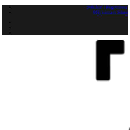
Preskočiť
Prihlásiť / Registrovať
na
Môj zoznam želaní
obsah