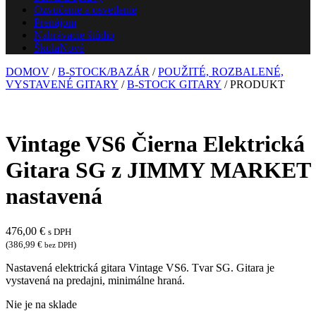
Ozvučenie a osvetlenie
Prenájom
Nahrávacie štúdio
Škola
Nové
DOMOV
/
B-STOCK/BAZÁR
/
POUŽITÉ, ROZBALENÉ,
VYSTAVENÉ GITARY
/
B-STOCK GITARY
/ PRODUKT
Vintage VS6 Čierna Elektrická
Gitara SG z JIMMY MARKET
nastavená
476,00
€
s DPH
(
386,99
€
)
bez DPH
Nastavená elektrická gitara Vintage VS6. Tvar SG. Gitara je
vystavená na predajni, minimálne hraná.
Nie je na sklade