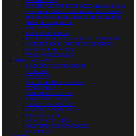
KONEKTORY
KONEKTOROVÉ REDUKCIE
Nájdite si vhodnú
redukciu pre Vaše audio zariadenie a zažite skvelý
komfort + nové možnosti prepojenia pri štúdiovej,
alebo pódiovej aplikácii.
PATCHBAYE
KÁBLOVÉ BUBNY
KUFRE PRE KÁBLOVÉ PRÍSLUŠENSTVO
OSTATNÉ KÁBLOVÉ PRÍSLUŠENSTVO
KÁBLOVÉ MOSTÍKY
SŤAHOVACIE PÁSKY
PRÍSLUŠENSTVO
LADIČKY A METRONÓMY
STOJANY
STOLIČKY
ČISTIACE PROSTRIEDKY
SLÚCHADLÁ
CHRÁNIČE SLUCHU
PAMÄŤOVÉ MÉDIÁ
SIEŤOVÉ ADAPTÉRY
BATÉRIE A NABÍJAČKY
ROZVÁDZAČE
ZÁSUVKOVÉ LIŠTY
MULTIFUNKČNÉ NÁRADIE
LAMPIČKY