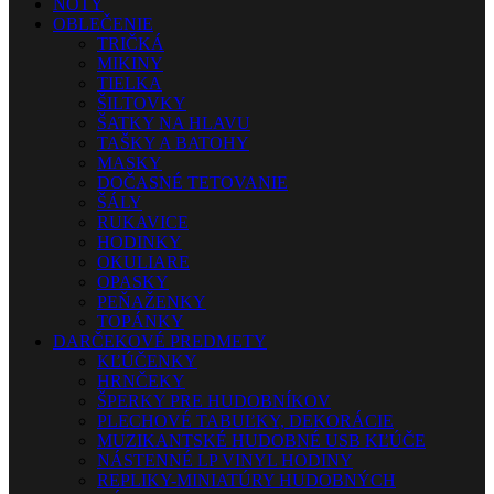
NOTY
OBLEČENIE
TRIČKÁ
MIKINY
TIELKA
ŠILTOVKY
ŠATKY NA HLAVU
TAŠKY A BATOHY
MASKY
DOČASNÉ TETOVANIE
ŠÁLY
RUKAVICE
HODINKY
OKULIARE
OPASKY
PEŇAŽENKY
TOPÁNKY
DARČEKOVÉ PREDMETY
KĽÚČENKY
HRNČEKY
ŠPERKY PRE HUDOBNÍKOV
PLECHOVÉ TABUĽKY, DEKORÁCIE
MUZIKANTSKÉ HUDOBNÉ USB KĽÚČE
NÁSTENNÉ LP VINYL HODINY
REPLIKY-MINIATÚRY HUDOBNÝCH