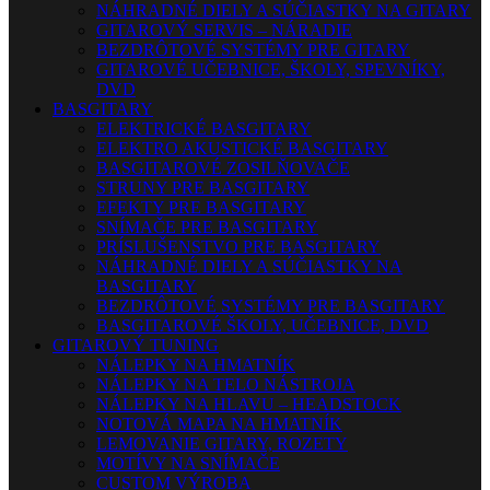
NÁHRADNÉ DIELY A SÚČIASTKY NA GITARY
GITAROVÝ SERVIS – NÁRADIE
BEZDRÔTOVÉ SYSTÉMY PRE GITARY
GITAROVÉ UČEBNICE, ŠKOLY, SPEVNÍKY,
DVD
BASGITARY
ELEKTRICKÉ BASGITARY
ELEKTRO AKUSTICKÉ BASGITARY
BASGITAROVÉ ZOSILŇOVAČE
STRUNY PRE BASGITARY
EFEKTY PRE BASGITARY
SNÍMAČE PRE BASGITARY
PRÍSLUŠENSTVO PRE BASGITARY
NÁHRADNÉ DIELY A SÚČIASTKY NA
BASGITARY
BEZDRÔTOVÉ SYSTÉMY PRE BASGITARY
BASGITAROVÉ ŠKOLY, UČEBNICE, DVD
GITAROVÝ TUNING
NÁLEPKY NA HMATNÍK
NÁLEPKY NA TELO NÁSTROJA
NÁLEPKY NA HLAVU – HEADSTOCK
NOTOVÁ MAPA NA HMATNÍK
LEMOVANIE GITARY, ROZETY
MOTÍVY NA SNÍMAČE
CUSTOM VÝROBA