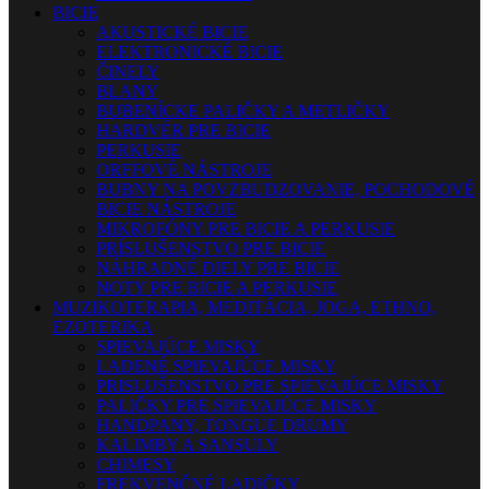
BICIE
AKUSTICKÉ BICIE
ELEKTRONICKÉ BICIE
ČINELY
BLANY
BUBENÍCKE PALIČKY A METLIČKY
HARDVÉR PRE BICIE
PERKUSIE
ORFFOVÉ NÁSTROJE
BUBNY NA POVZBUDZOVANIE, POCHODOVÉ
BICIE NÁSTROJE
MIKROFÓNY PRE BICIE A PERKUSIE
PRÍSLUŠENSTVO PRE BICIE
NÁHRADNÉ DIELY PRE BICIE
NOTY PRE BICIE A PERKUSIE
MUZIKOTERAPIA, MEDITÁCIA, JOGA, ETHNO,
EZOTERIKA
SPIEVAJÚCE MISKY
LADENÉ SPIEVAJÚCE MISKY
PRISLUŠENSTVO PRE SPIEVAJÚCE MISKY
PALIČKY PRE SPIEVAJÚCE MISKY
HANDPANY, TONGUE DRUMY
KALIMBY A SANSULY
CHIMESY
FREKVENČNÉ LADIČKY