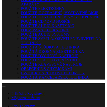
APARÁTY
POUŽITÉ ELEKTRÓNKY
POUŽITÉ, ROZBALENÉ, VYSTAVENÉ BICIE
POUŽITÉ, ROZBALENÉ VINYLY, LP PLATNE
POUŽITÉ CD / DVD NOSIČE
POUŽITÉ AUDIO KAZETY MG
POUŽÍVANÁ LITERATÚRA
POUŽITÉ AUDIO SYSTÉMY
POUŽITÉ SVETLÁ, OSVETLENIE, SVETELNÁ
TECHNIKA
POUŽITÁ ŠTÚDIOVÁ TECHNIKA
POUŽITÁ DROBNÁ ELEKTRONIKA
POUŽITÉ DYCHOVÉ NÁSTROJE
POUŽITÉ SLÁČIKOVÉ NÁSTROJE
POUŽITÉ KLÁVESOVÉ NÁSTROJE
OBLEČENIE S CHYBIČKAMI
B-STOCK DARČEKOVÉ PREDMETY
POUŽITÁ KANCELÁRSKA TECHNIKA
Prihlásiť / Registrovať
Môj zoznam želaní
Servis a opravy