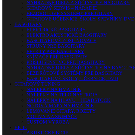
NÁHRADNÉ DIELY A SÚČIASTKY NA GITARY
GITAROVÝ SERVIS – NÁRADIE
BEZDRÔTOVÉ SYSTÉMY PRE GITARY
GITAROVÉ UČEBNICE, ŠKOLY, SPEVNÍKY, DVD
BASGITARY
ELEKTRICKÉ BASGITARY
ELEKTRO AKUSTICKÉ BASGITARY
BASGITAROVÉ ZOSILŇOVAČE
STRUNY PRE BASGITARY
EFEKTY PRE BASGITARY
SNÍMAČE PRE BASGITARY
PRÍSLUŠENSTVO PRE BASGITARY
NÁHRADNÉ DIELY A SÚČIASTKY NA BASGITA
BEZDRÔTOVÉ SYSTÉMY PRE BASGITARY
BASGITAROVÉ ŠKOLY, UČEBNICE, DVD
GITAROVÝ TUNING
NÁLEPKY NA HMATNÍK
NÁLEPKY NA TELO NÁSTROJA
NÁLEPKY NA HLAVU – HEADSTOCK
NOTOVÁ MAPA NA HMATNÍK
LEMOVANIE GITARY, ROZETY
MOTÍVY NA SNÍMAČE
CUSTOM VÝROBA
BICIE
AKUSTICKÉ BICIE