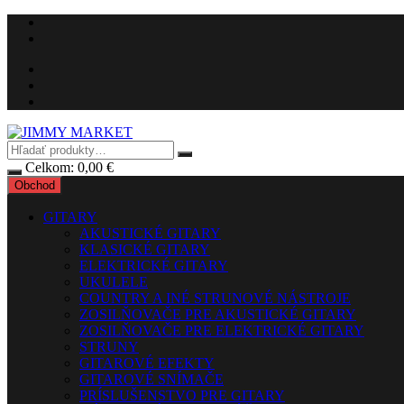
Preskočiť
na
obsah
Celkom:
0,00
€
Obchod
GITARY
AKUSTICKÉ GITARY
KLASICKÉ GITARY
ELEKTRICKÉ GITARY
UKULELE
COUNTRY A INÉ STRUNOVÉ NÁSTROJE
ZOSILŇOVAČE PRE AKUSTICKÉ GITARY
ZOSILŇOVAČE PRE ELEKTRICKÉ GITARY
STRUNY
GITAROVÉ EFEKTY
GITAROVÉ SNÍMAČE
PRÍSLUŠENSTVO PRE GITARY