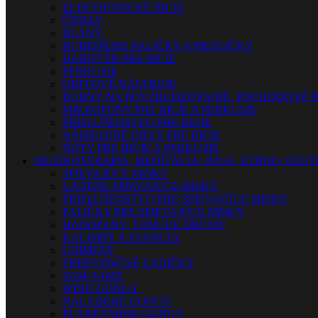
ELEKTRONICKÉ BICIE
ČINELY
BLANY
BUBENÍCKE PALIČKY A METLIČKY
HARDVÉR PRE BICIE
PERKUSIE
ORFFOVÉ NÁSTROJE
BUBNY NA POVZBUDZOVANIE, POCHODOVÉ B
MIKROFÓNY PRE BICIE A PERKUSIE
PRÍSLUŠENSTVO PRE BICIE
NÁHRADNÉ DIELY PRE BICIE
NOTY PRE BICIE A PERKUSIE
MUZIKOTERAPIA, MEDITÁCIA, JOGA, ETHNO, EZO
SPIEVAJÚCE MISKY
LADENÉ SPIEVAJÚCE MISKY
PRISLUŠENSTVO PRE SPIEVAJÚCE MISKY
PALIČKY PRE SPIEVAJÚCE MISKY
HANDPANY, TONGUE DRUMY
KALIMBY A SANSULY
CHIMESY
FREKVENČNÉ LADIČKY
TAM-TAMY
WIND GONGY
NALADENÉ GONGY
PLANETÁRNE GONGY