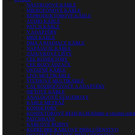
NÁSTROJOVÉ KÁBLE
MIKROFÓNOVÉ KÁBLE
REPRODUKTOROVÉ KÁBLE
AUDIO KÁBLE
PATCH KÁBLE
Y ADAPTÉRY
MIDI KÁBLE
DMX A RIADIACE KÁBLE
NAPÁJACIE KÁBLE
ZÁSUVKOVÉ LIŠTY
CEE KONEKTORY
CEE ROZVÁDZAČE
OSTATNÉ KÁBLE
LIVE MULTIKÁBLE
ŠTÚDIOVÉ MULTIKÁBLE
CAT ROZBOČOVAČE A ADAPTÉRY
SIEŤOVÉ KÁBLE
ANALÓGOVÉ STAGEBOXY
KÁBLE METRÁŽ
KONEKTORY
KONEKTOROVÉ REDUKCIE
Nájdite si vhodnú reduk
PATCHBAYE
KÁBLOVÉ BUBNY
KUFRE PRE KÁBLOVÉ PRÍSLUŠENSTVO