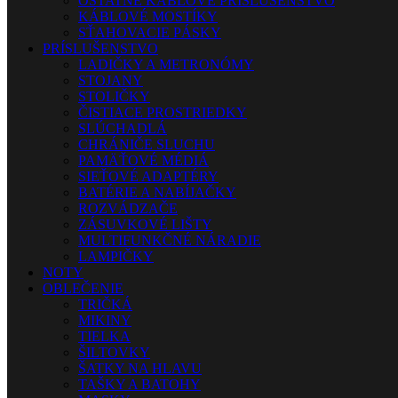
OSTATNÉ KÁBLOVÉ PRÍSLUŠENSTVO
KÁBLOVÉ MOSTÍKY
SŤAHOVACIE PÁSKY
PRÍSLUŠENSTVO
LADIČKY A METRONÓMY
STOJANY
STOLIČKY
ČISTIACE PROSTRIEDKY
SLÚCHADLÁ
CHRÁNIČE SLUCHU
PAMÄŤOVÉ MÉDIÁ
SIEŤOVÉ ADAPTÉRY
BATÉRIE A NABÍJAČKY
ROZVÁDZAČE
ZÁSUVKOVÉ LIŠTY
MULTIFUNKČNÉ NÁRADIE
LAMPIČKY
NOTY
OBLEČENIE
TRIČKÁ
MIKINY
TIELKA
ŠILTOVKY
ŠATKY NA HLAVU
TAŠKY A BATOHY