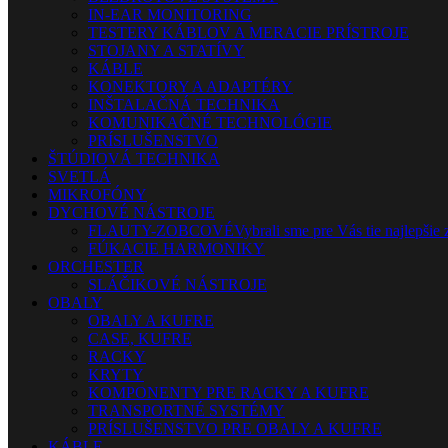
IN-EAR MONITORING
TESTERY KÁBLOV A MERACIE PRÍSTROJE
STOJANY A STATÍVY
KÁBLE
KONEKTORY A ADAPTÉRY
INŠTALAČNÁ TECHNIKA
KOMUNIKAČNÉ TECHNOLÓGIE
PRÍSLUŠENSTVO
ŠTÚDIOVÁ TECHNIKA
SVETLÁ
MIKROFÓNY
DYCHOVÉ NÁSTROJE
FLAUTY-ZOBCOVÉ
Vybrali sme pre Vás tie najlepšie 
FÚKACIE HARMONIKY
ORCHESTER
SLÁČIKOVÉ NÁSTROJE
OBALY
OBALY A KUFRE
CASE, KUFRE
RACKY
KRYTY
KOMPONENTY PRE RACKY A KUFRE
TRANSPORTNÉ SYSTÉMY
PRÍSLUŠENSTVO PRE OBALY A KUFRE
KÁBLE