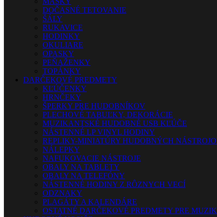
MASKY
DOČASNÉ TETOVANIE
ŠÁLY
RUKAVICE
HODINKY
OKULIARE
OPASKY
PEŇAŽENKY
TOPÁNKY
DARČEKOVÉ PREDMETY
KĽÚČENKY
HRNČEKY
ŠPERKY PRE HUDOBNÍKOV
PLECHOVÉ TABUĽKY, DEKORÁCIE
MUZIKANTSKÉ HUDOBNÉ USB KĽÚČE
NÁSTENNÉ LP VINYL HODINY
REPLIKY-MINIATÚRY HUDOBNÝCH NÁSTROJ
NÁLEPKY
NAFUKOVACIE NÁSTROJE
OBALY NA TABLETY
OBALY NA TELEFÓNY
NÁSTENNÉ HODINY Z RÔZNYCH VECÍ
ODZNAKY
PLAGÁTY A KALENDÁRE
OSTATNÉ DARČEKOVÉ PREDMETY PRE MUZI