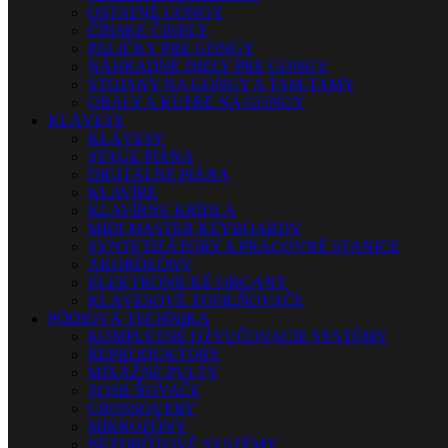
OSTATNÉ GONGY
ČÍNSKE ČINELY
PALIČKY PRE GONGY
NÁHRADNÉ DIELY PRE GONGY
STOJANY NA GONGY A TAM-TAMY
OBALY A KUFRE NA GONGY
KLÁVESY
KLÁVESY
STAGE PIÁNA
DIGITÁLNE PIÁNA
KLAVÍRE
KLAVÍRNE KRÍDLA
MIDI MASTER KEYBOARDY
SYNTETIZÁTORY A PRACOVNÉ STANICE
AKORDEÓNY
ELEKTRONICKÉ ORGANY
KLÁVESOVÉ ZOSILŇOVAČE
PÓDIOVÁ TECHNIKA
KOMPLETNÉ OZVUČOVACIE SYSTÉMY
REPRODUKTORY
MIXÁŽNE PULTY
ZOSILŇOVAČE
CROSSOVERY
MIKROFÓNY
BEZDRÔTOVÉ SYSTÉMY