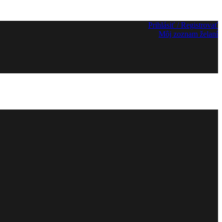
Prihlásiť / Registrovať
Môj zoznam želaní