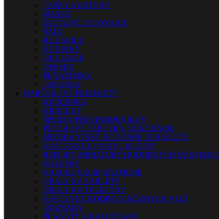
TAŠKY A BATOHY
MASKY
DOČASNÉ TETOVANIE
ŠÁLY
RUKAVICE
HODINKY
OKULIARE
OPASKY
PEŇAŽENKY
TOPÁNKY
DARČEKOVÉ PREDMETY
KĽÚČENKY
HRNČEKY
ŠPERKY PRE HUDOBNÍKOV
PLECHOVÉ TABUĽKY, DEKORÁCIE
MUZIKANTSKÉ HUDOBNÉ USB KĽÚČE
NÁSTENNÉ LP VINYL HODINY
REPLIKY-MINIATÚRY HUDOBNÝCH NÁSTROJ
NÁLEPKY
NAFUKOVACIE NÁSTROJE
OBALY NA TABLETY
OBALY NA TELEFÓNY
NÁSTENNÉ HODINY Z RÔZNYCH VECÍ
ODZNAKY
PLAGÁTY A KALENDÁRE