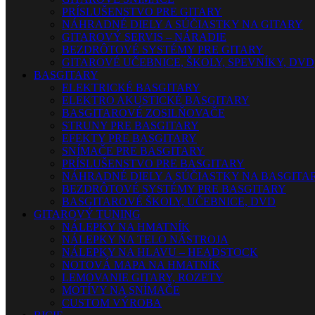
PRÍSLUŠENSTVO PRE GITARY
NÁHRADNÉ DIELY A SÚČIASTKY NA GITARY
GITAROVÝ SERVIS – NÁRADIE
BEZDRÔTOVÉ SYSTÉMY PRE GITARY
GITAROVÉ UČEBNICE, ŠKOLY, SPEVNÍKY, DVD
BASGITARY
ELEKTRICKÉ BASGITARY
ELEKTRO AKUSTICKÉ BASGITARY
BASGITAROVÉ ZOSILŇOVAČE
STRUNY PRE BASGITARY
EFEKTY PRE BASGITARY
SNÍMAČE PRE BASGITARY
PRÍSLUŠENSTVO PRE BASGITARY
NÁHRADNÉ DIELY A SÚČIASTKY NA BASGITA
BEZDRÔTOVÉ SYSTÉMY PRE BASGITARY
BASGITAROVÉ ŠKOLY, UČEBNICE, DVD
GITAROVÝ TUNING
NÁLEPKY NA HMATNÍK
NÁLEPKY NA TELO NÁSTROJA
NÁLEPKY NA HLAVU – HEADSTOCK
NOTOVÁ MAPA NA HMATNÍK
LEMOVANIE GITARY, ROZETY
MOTÍVY NA SNÍMAČE
CUSTOM VÝROBA