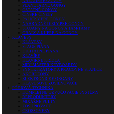
NALADENÉ GONGY
PLANETÁRNE GONGY
OSTATNÉ GONGY
ČÍNSKE ČINELY
PALIČKY PRE GONGY
NÁHRADNÉ DIELY PRE GONGY
STOJANY NA GONGY A TAM-TAMY
OBALY A KUFRE NA GONGY
KLÁVESY
KLÁVESY
STAGE PIÁNA
DIGITÁLNE PIÁNA
KLAVÍRE
KLAVÍRNE KRÍDLA
MIDI MASTER KEYBOARDY
SYNTETIZÁTORY A PRACOVNÉ STANICE
AKORDEÓNY
ELEKTRONICKÉ ORGANY
KLÁVESOVÉ ZOSILŇOVAČE
PÓDIOVÁ TECHNIKA
KOMPLETNÉ OZVUČOVACIE SYSTÉMY
REPRODUKTORY
MIXÁŽNE PULTY
ZOSILŇOVAČE
CROSSOVERY