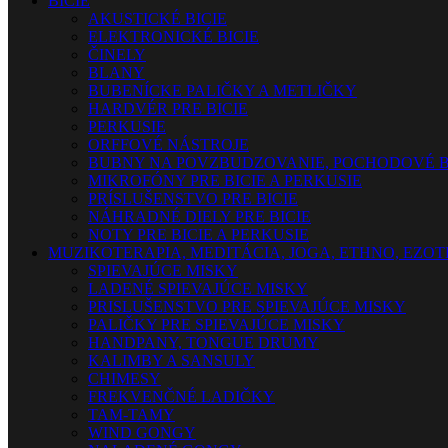
BICIE
AKUSTICKÉ BICIE
ELEKTRONICKÉ BICIE
ČINELY
BLANY
BUBENÍCKE PALIČKY A METLIČKY
HARDVÉR PRE BICIE
PERKUSIE
ORFFOVÉ NÁSTROJE
BUBNY NA POVZBUDZOVANIE, POCHODOVÉ B
MIKROFÓNY PRE BICIE A PERKUSIE
PRÍSLUŠENSTVO PRE BICIE
NÁHRADNÉ DIELY PRE BICIE
NOTY PRE BICIE A PERKUSIE
MUZIKOTERAPIA, MEDITÁCIA, JOGA, ETHNO, EZO
SPIEVAJÚCE MISKY
LADENÉ SPIEVAJÚCE MISKY
PRISLUŠENSTVO PRE SPIEVAJÚCE MISKY
PALIČKY PRE SPIEVAJÚCE MISKY
HANDPANY, TONGUE DRUMY
KALIMBY A SANSULY
CHIMESY
FREKVENČNÉ LADIČKY
TAM-TAMY
WIND GONGY