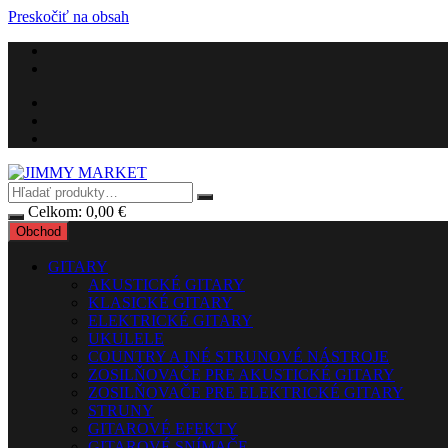
Preskočiť na obsah
Celkom:
0,00
€
Obchod
GITARY
AKUSTICKÉ GITARY
KLASICKÉ GITARY
ELEKTRICKÉ GITARY
UKULELE
COUNTRY A INÉ STRUNOVÉ NÁSTROJE
ZOSILŇOVAČE PRE AKUSTICKÉ GITARY
ZOSILŇOVAČE PRE ELEKTRICKÉ GITARY
STRUNY
GITAROVÉ EFEKTY
GITAROVÉ SNÍMAČE