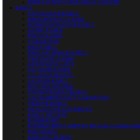
PRÍSLUŠENSTVO PRE OBALY A KUFRE
KÁBLE
NÁSTROJOVÉ KÁBLE
MIKROFÓNOVÉ KÁBLE
REPRODUKTOROVÉ KÁBLE
AUDIO KÁBLE
PATCH KÁBLE
Y ADAPTÉRY
MIDI KÁBLE
DMX A RIADIACE KÁBLE
NAPÁJACIE KÁBLE
ZÁSUVKOVÉ LIŠTY
CEE KONEKTORY
CEE ROZVÁDZAČE
OSTATNÉ KÁBLE
LIVE MULTIKÁBLE
ŠTÚDIOVÉ MULTIKÁBLE
CAT ROZBOČOVAČE A ADAPTÉRY
SIEŤOVÉ KÁBLE
ANALÓGOVÉ STAGEBOXY
KÁBLE METRÁŽ
KONEKTORY
KONEKTOROVÉ REDUKCIE
Nájdite si vhodnú reduk
PATCHBAYE
KÁBLOVÉ BUBNY