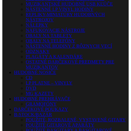
MUZIKANTSKÉ HUDOBNÉ USB KĽÚČE
NÁSTENNÉ LP VINYL HODINY
REPLIKY-MINIATÚRY HUDOBNÝCH
NÁSTROJOV
NÁLEPKY
NAFUKOVACIE NÁSTROJE
OBALY NA TABLETY
OBALY NA TELEFÓNY
NÁSTENNÉ HODINY Z RÔZNYCH VECÍ
ODZNAKY
PLAGÁTY A KALENDÁRE
OSTATNÉ DARČEKOVÉ PREDMETY PRE
MUZIKANTOV
HUDOBNÉ NOSIČE
CD
LP PLATNE – VINYLY
DVD
MG KAZETY
HUDOBNÉ PREHRÁVAČE
GRAMOFÓNY
DARČEKOVÉ POUKAZY
B-STOCK/BAZÁR
POUŽITÉ, ROZBALENÉ, VYSTAVENÉ GITARY
POUŽITÉ GITAROVÉ APARÁTY
POUŽITÉ BASGITARY A BASGITAROVÉ