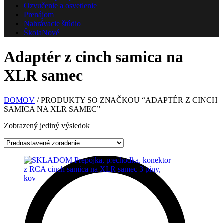
Ozvučenie a osvetlenie
Prenájom
Nahrávacie štúdio
Škola
Nové
Adaptér z cinch samica na
XLR samec
DOMOV
/ PRODUKTY SO ZNAČKOU “ADAPTÉR Z CINCH
SAMICA NA XLR SAMEC”
Zobrazený jediný výsledok