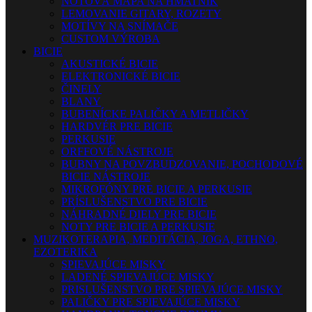
NOTOVÁ MAPA NA HMATNÍK
LEMOVANIE GITARY, ROZETY
MOTÍVY NA SNÍMAČE
CUSTOM VÝROBA
BICIE
AKUSTICKÉ BICIE
ELEKTRONICKÉ BICIE
ČINELY
BLANY
BUBENÍCKE PALIČKY A METLIČKY
HARDVÉR PRE BICIE
PERKUSIE
ORFFOVÉ NÁSTROJE
BUBNY NA POVZBUDZOVANIE, POCHODOVÉ
BICIE NÁSTROJE
MIKROFÓNY PRE BICIE A PERKUSIE
PRÍSLUŠENSTVO PRE BICIE
NÁHRADNÉ DIELY PRE BICIE
NOTY PRE BICIE A PERKUSIE
MUZIKOTERAPIA, MEDITÁCIA, JOGA, ETHNO,
EZOTERIKA
SPIEVAJÚCE MISKY
LADENÉ SPIEVAJÚCE MISKY
PRISLUŠENSTVO PRE SPIEVAJÚCE MISKY
PALIČKY PRE SPIEVAJÚCE MISKY