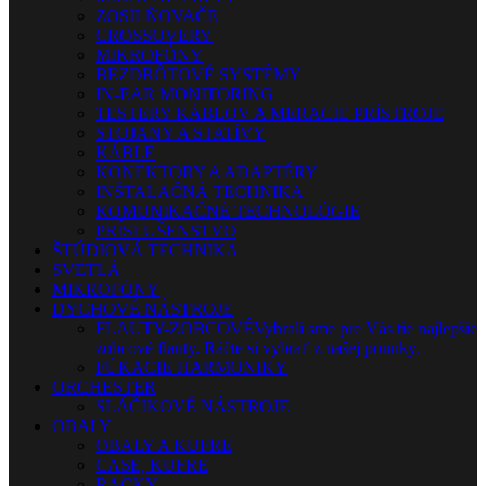
ZOSILŇOVAČE
CROSSOVERY
MIKROFÓNY
BEZDRÔTOVÉ SYSTÉMY
IN-EAR MONITORING
TESTERY KÁBLOV A MERACIE PRÍSTROJE
STOJANY A STATÍVY
KÁBLE
KONEKTORY A ADAPTÉRY
INŠTALAČNÁ TECHNIKA
KOMUNIKAČNÉ TECHNOLÓGIE
PRÍSLUŠENSTVO
ŠTÚDIOVÁ TECHNIKA
SVETLÁ
MIKROFÓNY
DYCHOVÉ NÁSTROJE
FLAUTY-ZOBCOVÉ
Vybrali sme pre Vás tie najlepšie
zobcové flauty. Ráčte si vybrať z našej ponuky.
FÚKACIE HARMONIKY
ORCHESTER
SLÁČIKOVÉ NÁSTROJE
OBALY
OBALY A KUFRE
CASE, KUFRE
RACKY