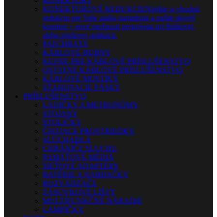
KONEKTORY
KONEKTOROVÉ REDUKCIE
Nájdite si vhodnú
redukciu pre Vaše audio zariadenie a zažite skvelý
komfort + nové možnosti prepojenia pri štúdiovej,
alebo pódiovej aplikácii.
PATCHBAYE
KÁBLOVÉ BUBNY
KUFRE PRE KÁBLOVÉ PRÍSLUŠENSTVO
OSTATNÉ KÁBLOVÉ PRÍSLUŠENSTVO
KÁBLOVÉ MOSTÍKY
SŤAHOVACIE PÁSKY
PRÍSLUŠENSTVO
LADIČKY A METRONÓMY
STOJANY
STOLIČKY
ČISTIACE PROSTRIEDKY
SLÚCHADLÁ
CHRÁNIČE SLUCHU
PAMÄŤOVÉ MÉDIÁ
SIEŤOVÉ ADAPTÉRY
BATÉRIE A NABÍJAČKY
ROZVÁDZAČE
ZÁSUVKOVÉ LIŠTY
MULTIFUNKČNÉ NÁRADIE
LAMPIČKY