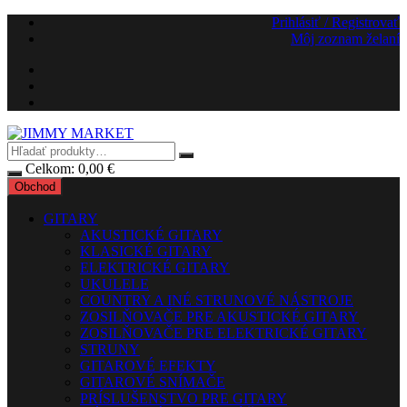
Preskočiť
Prihlásiť / Registrovať
na
Môj zoznam želaní
obsah
Celkom:
0,00
€
Obchod
GITARY
AKUSTICKÉ GITARY
KLASICKÉ GITARY
ELEKTRICKÉ GITARY
UKULELE
COUNTRY A INÉ STRUNOVÉ NÁSTROJE
ZOSILŇOVAČE PRE AKUSTICKÉ GITARY
ZOSILŇOVAČE PRE ELEKTRICKÉ GITARY
STRUNY
GITAROVÉ EFEKTY
GITAROVÉ SNÍMAČE
PRÍSLUŠENSTVO PRE GITARY