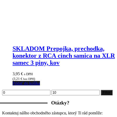
SKLADOM Prepojka, prechodka,
konektor z RCA cinch samica na XLR
samec 3 piny, kov
3,95
€
s DPH
(
3,21
€
)
bez DPH
Pridať do košíka
Minimálna
Maximálna
Filter
cena
cena
Otázky?
Kontaktuj nášho obchodného zástupcu, ktorý Ti rád pomôže: