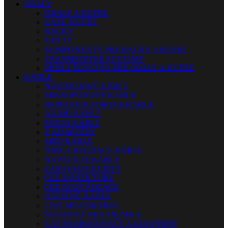
OBALY
OBALY A KUFRE
CASE, KUFRE
RACKY
KRYTY
KOMPONENTY PRE RACKY A KUFRE
TRANSPORTNÉ SYSTÉMY
PRÍSLUŠENSTVO PRE OBALY A KUFRE
KÁBLE
NÁSTROJOVÉ KÁBLE
MIKROFÓNOVÉ KÁBLE
REPRODUKTOROVÉ KÁBLE
AUDIO KÁBLE
PATCH KÁBLE
Y ADAPTÉRY
MIDI KÁBLE
DMX A RIADIACE KÁBLE
NAPÁJACIE KÁBLE
ZÁSUVKOVÉ LIŠTY
CEE KONEKTORY
CEE ROZVÁDZAČE
OSTATNÉ KÁBLE
LIVE MULTIKÁBLE
ŠTÚDIOVÉ MULTIKÁBLE
CAT ROZBOČOVAČE A ADAPTÉRY