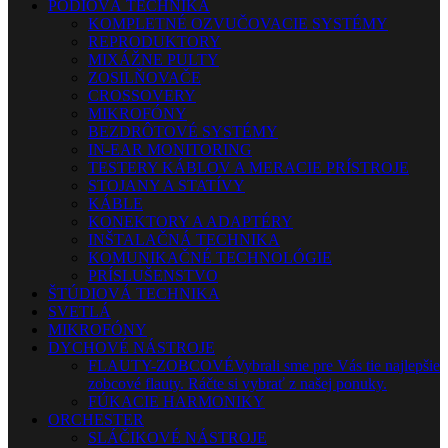
PÓDIOVÁ TECHNIKA
KOMPLETNÉ OZVUČOVACIE SYSTÉMY
REPRODUKTORY
MIXÁŽNE PULTY
ZOSILŇOVAČE
CROSSOVERY
MIKROFÓNY
BEZDRÔTOVÉ SYSTÉMY
IN-EAR MONITORING
TESTERY KÁBLOV A MERACIE PRÍSTROJE
STOJANY A STATÍVY
KÁBLE
KONEKTORY A ADAPTÉRY
INŠTALAČNÁ TECHNIKA
KOMUNIKAČNÉ TECHNOLÓGIE
PRÍSLUŠENSTVO
ŠTÚDIOVÁ TECHNIKA
SVETLÁ
MIKROFÓNY
DYCHOVÉ NÁSTROJE
FLAUTY-ZOBCOVÉ
Vybrali sme pre Vás tie najlepšie
zobcové flauty. Ráčte si vybrať z našej ponuky.
FÚKACIE HARMONIKY
ORCHESTER
SLÁČIKOVÉ NÁSTROJE