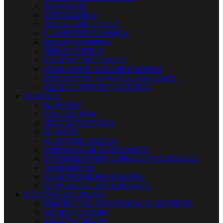
TAM-TAMY
WIND GONGY
NALADENÉ GONGY
PLANETÁRNE GONGY
OSTATNÉ GONGY
ČÍNSKE ČINELY
PALIČKY PRE GONGY
NÁHRADNÉ DIELY PRE GONGY
STOJANY NA GONGY A TAM-TAMY
OBALY A KUFRE NA GONGY
KLÁVESY
KLÁVESY
STAGE PIÁNA
DIGITÁLNE PIÁNA
KLAVÍRE
KLAVÍRNE KRÍDLA
MIDI MASTER KEYBOARDY
SYNTETIZÁTORY A PRACOVNÉ STANICE
AKORDEÓNY
ELEKTRONICKÉ ORGANY
KLÁVESOVÉ ZOSILŇOVAČE
PÓDIOVÁ TECHNIKA
KOMPLETNÉ OZVUČOVACIE SYSTÉMY
REPRODUKTORY
MIXÁŽNE PULTY