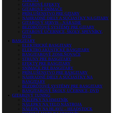
GITAROVÉ EFEKTY
GITAROVÉ SNÍMAČE
PRÍSLUŠENSTVO PRE GITARY
NÁHRADNÉ DIELY A SÚČIASTKY NA GITARY
GITAROVÝ SERVIS – NÁRADIE
BEZDRÔTOVÉ SYSTÉMY PRE GITARY
GITAROVÉ UČEBNICE, ŠKOLY, SPEVNÍKY,
DVD
BASGITARY
ELEKTRICKÉ BASGITARY
ELEKTRO AKUSTICKÉ BASGITARY
BASGITAROVÉ ZOSILŇOVAČE
STRUNY PRE BASGITARY
EFEKTY PRE BASGITARY
SNÍMAČE PRE BASGITARY
PRÍSLUŠENSTVO PRE BASGITARY
NÁHRADNÉ DIELY A SÚČIASTKY NA
BASGITARY
BEZDRÔTOVÉ SYSTÉMY PRE BASGITARY
BASGITAROVÉ ŠKOLY, UČEBNICE, DVD
GITAROVÝ TUNING
NÁLEPKY NA HMATNÍK
NÁLEPKY NA TELO NÁSTROJA
NÁLEPKY NA HLAVU – HEADSTOCK