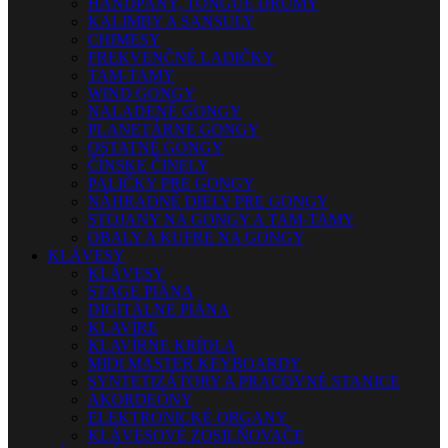
HANDPANY, TONGUE DRUMY
KALIMBY A SANSULY
CHIMESY
FREKVENČNÉ LADIČKY
TAM-TAMY
WIND GONGY
NALADENÉ GONGY
PLANETÁRNE GONGY
OSTATNÉ GONGY
ČÍNSKE ČINELY
PALIČKY PRE GONGY
NÁHRADNÉ DIELY PRE GONGY
STOJANY NA GONGY A TAM-TAMY
OBALY A KUFRE NA GONGY
KLÁVESY
KLÁVESY
STAGE PIÁNA
DIGITÁLNE PIÁNA
KLAVÍRE
KLAVÍRNE KRÍDLA
MIDI MASTER KEYBOARDY
SYNTETIZÁTORY A PRACOVNÉ STANICE
AKORDEÓNY
ELEKTRONICKÉ ORGANY
KLÁVESOVÉ ZOSILŇOVAČE