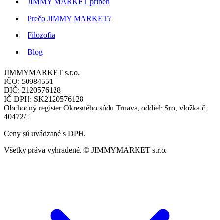
JIMMY MARKET príbeh
Prečo JIMMY MARKET?
Filozofia
Blog
JIMMYMARKET s.r.o.
IČO: 50984551
DIČ: 2120576128
IČ DPH: SK2120576128
Obchodný register Okresného súdu Trnava, oddiel: Sro, vložka č.
40472/T
Ceny sú uvádzané s DPH.
Všetky práva vyhradené. © JIMMYMARKET s.r.o.