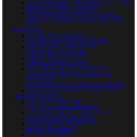
NÁHRADNÉ DIELY A SÚČIASTKY NA GITARY
GITAROVÝ SERVIS – NÁRADIE
BEZDRÔTOVÉ SYSTÉMY PRE GITARY
GITAROVÉ UČEBNICE, ŠKOLY, SPEVNÍKY,
DVD
BASGITARY
ELEKTRICKÉ BASGITARY
ELEKTRO AKUSTICKÉ BASGITARY
BASGITAROVÉ ZOSILŇOVAČE
STRUNY PRE BASGITARY
EFEKTY PRE BASGITARY
SNÍMAČE PRE BASGITARY
PRÍSLUŠENSTVO PRE BASGITARY
NÁHRADNÉ DIELY A SÚČIASTKY NA
BASGITARY
BEZDRÔTOVÉ SYSTÉMY PRE BASGITARY
BASGITAROVÉ ŠKOLY, UČEBNICE, DVD
GITAROVÝ TUNING
NÁLEPKY NA HMATNÍK
NÁLEPKY NA TELO NÁSTROJA
NÁLEPKY NA HLAVU – HEADSTOCK
NOTOVÁ MAPA NA HMATNÍK
LEMOVANIE GITARY, ROZETY
MOTÍVY NA SNÍMAČE
CUSTOM VÝROBA