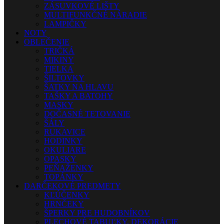
ZÁSUVKOVÉ LIŠTY
MULTIFUNKČNÉ NÁRADIE
LAMPIČKY
NOTY
OBLEČENIE
TRIČKÁ
MIKINY
TIELKA
ŠILTOVKY
ŠATKY NA HLAVU
TAŠKY A BATOHY
MASKY
DOČASNÉ TETOVANIE
ŠÁLY
RUKAVICE
HODINKY
OKULIARE
OPASKY
PEŇAŽENKY
TOPÁNKY
DARČEKOVÉ PREDMETY
KĽÚČENKY
HRNČEKY
ŠPERKY PRE HUDOBNÍKOV
PLECHOVÉ TABUĽKY, DEKORÁCIE