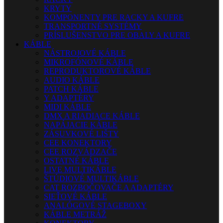
KRYTY
KOMPONENTY PRE RACKY A KUFRE
TRANSPORTNÉ SYSTÉMY
PRÍSLUŠENSTVO PRE OBALY A KUFRE
KÁBLE
NÁSTROJOVÉ KÁBLE
MIKROFÓNOVÉ KÁBLE
REPRODUKTOROVÉ KÁBLE
AUDIO KÁBLE
PATCH KÁBLE
Y ADAPTÉRY
MIDI KÁBLE
DMX A RIADIACE KÁBLE
NAPÁJACIE KÁBLE
ZÁSUVKOVÉ LIŠTY
CEE KONEKTORY
CEE ROZVÁDZAČE
OSTATNÉ KÁBLE
LIVE MULTIKÁBLE
ŠTÚDIOVÉ MULTIKÁBLE
CAT ROZBOČOVAČE A ADAPTÉRY
SIEŤOVÉ KÁBLE
ANALÓGOVÉ STAGEBOXY
KÁBLE METRÁŽ