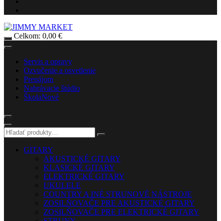
Celkom:
0,00
€
Servis a opravy
Ozvučenie a osvetlenie
Prenájom
Nahrávacie štúdio
Škola
Nové
GITARY
AKUSTICKÉ GITARY
KLASICKÉ GITARY
ELEKTRICKÉ GITARY
UKULELE
COUNTRY A INÉ STRUNOVÉ NÁSTROJE
ZOSILŇOVAČE PRE AKUSTICKÉ GITARY
ZOSILŇOVAČE PRE ELEKTRICKÉ GITARY
STRUNY