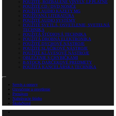
POUŽITÉ, ROZBALENÉ VINYLY, LP PLATNE
POUŽITÉ CD / DVD NOSIČE
POUŽITÉ AUDIO KAZETY MG
POUŽÍVANÁ LITERATÚRA
POUŽITÉ AUDIO SYSTÉMY
POUŽITÉ SVETLÁ, OSVETLENIE, SVETELNÁ
TECHNIKA
POUŽITÁ ŠTÚDIOVÁ TECHNIKA
POUŽITÁ DROBNÁ ELEKTRONIKA
POUŽITÉ DYCHOVÉ NÁSTROJE
POUŽITÉ SLÁČIKOVÉ NÁSTROJE
POUŽITÉ KLÁVESOVÉ NÁSTROJE
OBLEČENIE S CHYBIČKAMI
B-STOCK DARČEKOVÉ PREDMETY
POUŽITÁ KANCELÁRSKA TECHNIKA
Servis a opravy
Ozvučenie a osvetlenie
Prenájom
Nahrávacie štúdio
Škola
Nové