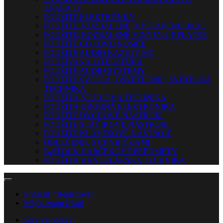
APARÁTY
POUŽITÉ ELEKTRÓNKY
POUŽITÉ, ROZBALENÉ, VYSTAVENÉ BICIE
POUŽITÉ, ROZBALENÉ VINYLY, LP PLATNE
POUŽITÉ CD / DVD NOSIČE
POUŽITÉ AUDIO KAZETY MG
POUŽÍVANÁ LITERATÚRA
POUŽITÉ AUDIO SYSTÉMY
POUŽITÉ SVETLÁ, OSVETLENIE, SVETELNÁ
TECHNIKA
POUŽITÁ ŠTÚDIOVÁ TECHNIKA
POUŽITÁ DROBNÁ ELEKTRONIKA
POUŽITÉ DYCHOVÉ NÁSTROJE
POUŽITÉ SLÁČIKOVÉ NÁSTROJE
POUŽITÉ KLÁVESOVÉ NÁSTROJE
OBLEČENIE S CHYBIČKAMI
B-STOCK DARČEKOVÉ PREDMETY
POUŽITÁ KANCELÁRSKA TECHNIKA
Prihlásiť / Registrovať
Môj zoznam želaní
Servis a opravy