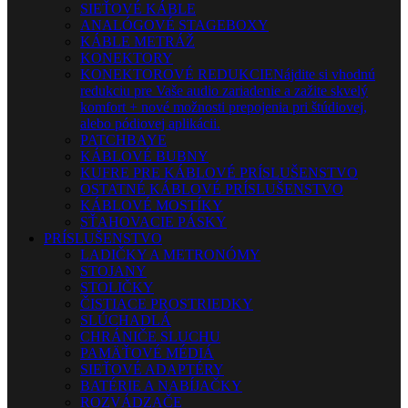
SIEŤOVÉ KÁBLE
ANALÓGOVÉ STAGEBOXY
KÁBLE METRÁŽ
KONEKTORY
KONEKTOROVÉ REDUKCIE
Nájdite si vhodnú
redukciu pre Vaše audio zariadenie a zažite skvelý
komfort + nové možnosti prepojenia pri štúdiovej,
alebo pódiovej aplikácii.
PATCHBAYE
KÁBLOVÉ BUBNY
KUFRE PRE KÁBLOVÉ PRÍSLUŠENSTVO
OSTATNÉ KÁBLOVÉ PRÍSLUŠENSTVO
KÁBLOVÉ MOSTÍKY
SŤAHOVACIE PÁSKY
PRÍSLUŠENSTVO
LADIČKY A METRONÓMY
STOJANY
STOLIČKY
ČISTIACE PROSTRIEDKY
SLÚCHADLÁ
CHRÁNIČE SLUCHU
PAMÄŤOVÉ MÉDIÁ
SIEŤOVÉ ADAPTÉRY
BATÉRIE A NABÍJAČKY
ROZVÁDZAČE