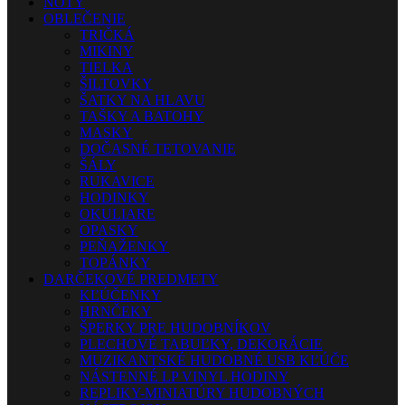
NOTY
OBLEČENIE
TRIČKÁ
MIKINY
TIELKA
ŠILTOVKY
ŠATKY NA HLAVU
TAŠKY A BATOHY
MASKY
DOČASNÉ TETOVANIE
ŠÁLY
RUKAVICE
HODINKY
OKULIARE
OPASKY
PEŇAŽENKY
TOPÁNKY
DARČEKOVÉ PREDMETY
KĽÚČENKY
HRNČEKY
ŠPERKY PRE HUDOBNÍKOV
PLECHOVÉ TABUĽKY, DEKORÁCIE
MUZIKANTSKÉ HUDOBNÉ USB KĽÚČE
NÁSTENNÉ LP VINYL HODINY
REPLIKY-MINIATÚRY HUDOBNÝCH