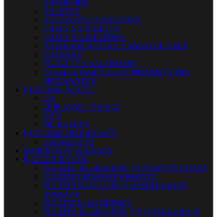
NÁSTROJOV
NÁLEPKY
NAFUKOVACIE NÁSTROJE
OBALY NA TABLETY
OBALY NA TELEFÓNY
NÁSTENNÉ HODINY Z RÔZNYCH VECÍ
ODZNAKY
PLAGÁTY A KALENDÁRE
OSTATNÉ DARČEKOVÉ PREDMETY PRE
MUZIKANTOV
HUDOBNÉ NOSIČE
CD
LP PLATNE – VINYLY
DVD
MG KAZETY
HUDOBNÉ PREHRÁVAČE
GRAMOFÓNY
DARČEKOVÉ POUKAZY
B-STOCK/BAZÁR
POUŽITÉ, ROZBALENÉ, VYSTAVENÉ GITARY
POUŽITÉ GITAROVÉ APARÁTY
POUŽITÉ BASGITARY A BASGITAROVÉ
APARÁTY
POUŽITÉ ELEKTRÓNKY
POUŽITÉ, ROZBALENÉ, VYSTAVENÉ BICIE