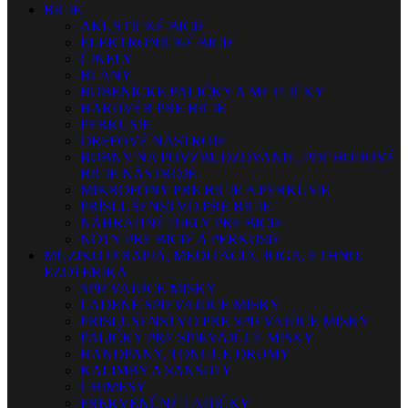
BICIE
AKUSTICKÉ BICIE
ELEKTRONICKÉ BICIE
ČINELY
BLANY
BUBENÍCKE PALIČKY A METLIČKY
HARDVÉR PRE BICIE
PERKUSIE
ORFFOVÉ NÁSTROJE
BUBNY NA POVZBUDZOVANIE, POCHODOVÉ
BICIE NÁSTROJE
MIKROFÓNY PRE BICIE A PERKUSIE
PRÍSLUŠENSTVO PRE BICIE
NÁHRADNÉ DIELY PRE BICIE
NOTY PRE BICIE A PERKUSIE
MUZIKOTERAPIA, MEDITÁCIA, JOGA, ETHNO,
EZOTERIKA
SPIEVAJÚCE MISKY
LADENÉ SPIEVAJÚCE MISKY
PRISLUŠENSTVO PRE SPIEVAJÚCE MISKY
PALIČKY PRE SPIEVAJÚCE MISKY
HANDPANY, TONGUE DRUMY
KALIMBY A SANSULY
CHIMESY
FREKVENČNÉ LADIČKY