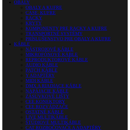
OBALY
OBALY A KUFRE
CASE, KUFRE
RACKY
KRYTY
KOMPONENTY PRE RACKY A KUFRE
TRANSPORTNÉ SYSTÉMY
PRÍSLUŠENSTVO PRE OBALY A KUFRE
KÁBLE
NÁSTROJOVÉ KÁBLE
MIKROFÓNOVÉ KÁBLE
REPRODUKTOROVÉ KÁBLE
AUDIO KÁBLE
PATCH KÁBLE
Y ADAPTÉRY
MIDI KÁBLE
DMX A RIADIACE KÁBLE
NAPÁJACIE KÁBLE
ZÁSUVKOVÉ LIŠTY
CEE KONEKTORY
CEE ROZVÁDZAČE
OSTATNÉ KÁBLE
LIVE MULTIKÁBLE
ŠTÚDIOVÉ MULTIKÁBLE
CAT ROZBOČOVAČE A ADAPTÉRY