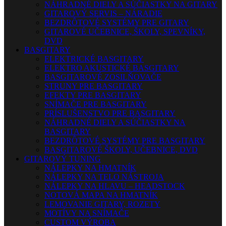
NÁHRADNÉ DIELY A SÚČIASTKY NA GITARY
GITAROVÝ SERVIS – NÁRADIE
BEZDRÔTOVÉ SYSTÉMY PRE GITARY
GITAROVÉ UČEBNICE, ŠKOLY, SPEVNÍKY,
DVD
BASGITARY
ELEKTRICKÉ BASGITARY
ELEKTRO AKUSTICKÉ BASGITARY
BASGITAROVÉ ZOSILŇOVAČE
STRUNY PRE BASGITARY
EFEKTY PRE BASGITARY
SNÍMAČE PRE BASGITARY
PRÍSLUŠENSTVO PRE BASGITARY
NÁHRADNÉ DIELY A SÚČIASTKY NA
BASGITARY
BEZDRÔTOVÉ SYSTÉMY PRE BASGITARY
BASGITAROVÉ ŠKOLY, UČEBNICE, DVD
GITAROVÝ TUNING
NÁLEPKY NA HMATNÍK
NÁLEPKY NA TELO NÁSTROJA
NÁLEPKY NA HLAVU – HEADSTOCK
NOTOVÁ MAPA NA HMATNÍK
LEMOVANIE GITARY, ROZETY
MOTÍVY NA SNÍMAČE
CUSTOM VÝROBA