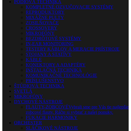
PÓDIOVÁ TECHNIKA
KOMPLETNÉ OZVUČOVACIE SYSTÉMY
REPRODUKTORY
MIXÁŽNE PULTY
ZOSILŇOVAČE
CROSSOVERY
MIKROFÓNY
BEZDRÔTOVÉ SYSTÉMY
IN-EAR MONITORING
TESTERY KÁBLOV A MERACIE PRÍSTROJE
STOJANY A STATÍVY
KÁBLE
KONEKTORY A ADAPTÉRY
INŠTALAČNÁ TECHNIKA
KOMUNIKAČNÉ TECHNOLÓGIE
PRÍSLUŠENSTVO
ŠTÚDIOVÁ TECHNIKA
SVETLÁ
MIKROFÓNY
DYCHOVÉ NÁSTROJE
FLAUTY-ZOBCOVÉ
Vybrali sme pre Vás tie najlepšie
zobcové flauty. Ráčte si vybrať z našej ponuky.
FÚKACIE HARMONIKY
ORCHESTER
SLÁČIKOVÉ NÁSTROJE