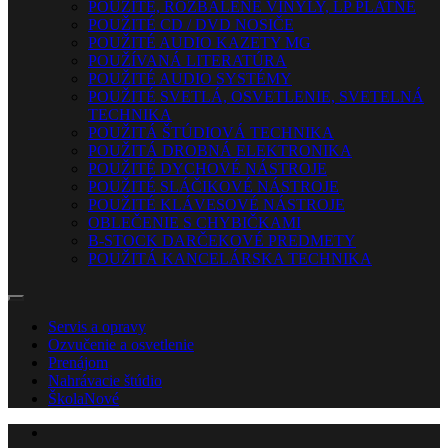
POUŽITÉ, ROZBALENÉ VINYLY, LP PLATNE
POUŽITÉ CD / DVD NOSIČE
POUŽITÉ AUDIO KAZETY MG
POUŽÍVANÁ LITERATÚRA
POUŽITÉ AUDIO SYSTÉMY
POUŽITÉ SVETLÁ, OSVETLENIE, SVETELNÁ
TECHNIKA
POUŽITÁ ŠTÚDIOVÁ TECHNIKA
POUŽITÁ DROBNÁ ELEKTRONIKA
POUŽITÉ DYCHOVÉ NÁSTROJE
POUŽITÉ SLÁČIKOVÉ NÁSTROJE
POUŽITÉ KLÁVESOVÉ NÁSTROJE
OBLEČENIE S CHYBIČKAMI
B-STOCK DARČEKOVÉ PREDMETY
POUŽITÁ KANCELÁRSKA TECHNIKA
Servis a opravy
Ozvučenie a osvetlenie
Prenájom
Nahrávacie štúdio
Škola
Nové