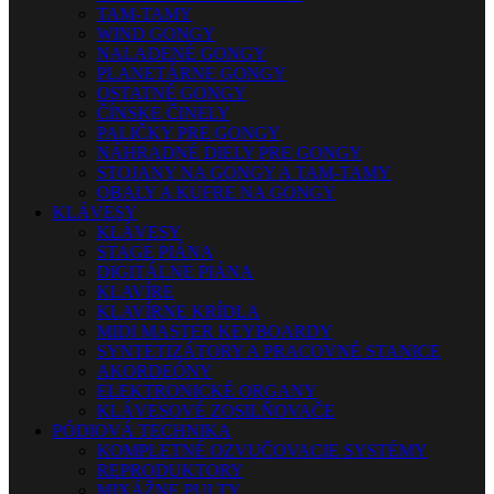
TAM-TAMY
WIND GONGY
NALADENÉ GONGY
PLANETÁRNE GONGY
OSTATNÉ GONGY
ČÍNSKE ČINELY
PALIČKY PRE GONGY
NÁHRADNÉ DIELY PRE GONGY
STOJANY NA GONGY A TAM-TAMY
OBALY A KUFRE NA GONGY
KLÁVESY
KLÁVESY
STAGE PIÁNA
DIGITÁLNE PIÁNA
KLAVÍRE
KLAVÍRNE KRÍDLA
MIDI MASTER KEYBOARDY
SYNTETIZÁTORY A PRACOVNÉ STANICE
AKORDEÓNY
ELEKTRONICKÉ ORGANY
KLÁVESOVÉ ZOSILŇOVAČE
PÓDIOVÁ TECHNIKA
KOMPLETNÉ OZVUČOVACIE SYSTÉMY
REPRODUKTORY
MIXÁŽNE PULTY