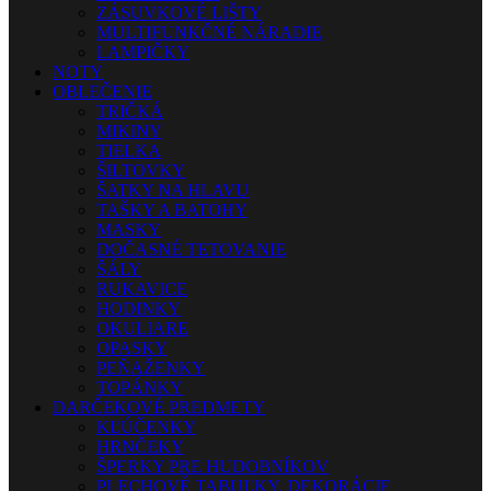
ZÁSUVKOVÉ LIŠTY
MULTIFUNKČNÉ NÁRADIE
LAMPIČKY
NOTY
OBLEČENIE
TRIČKÁ
MIKINY
TIELKA
ŠILTOVKY
ŠATKY NA HLAVU
TAŠKY A BATOHY
MASKY
DOČASNÉ TETOVANIE
ŠÁLY
RUKAVICE
HODINKY
OKULIARE
OPASKY
PEŇAŽENKY
TOPÁNKY
DARČEKOVÉ PREDMETY
KĽÚČENKY
HRNČEKY
ŠPERKY PRE HUDOBNÍKOV
PLECHOVÉ TABUĽKY, DEKORÁCIE