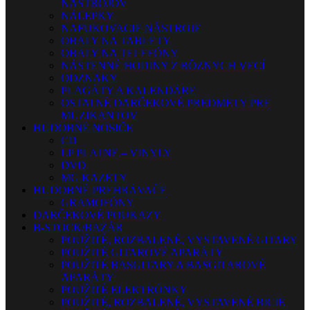
NÁSTROJOV
NÁLEPKY
NAFUKOVACIE NÁSTROJE
OBALY NA TABLETY
OBALY NA TELEFÓNY
NÁSTENNÉ HODINY Z RÔZNYCH VECÍ
ODZNAKY
PLAGÁTY A KALENDÁRE
OSTATNÉ DARČEKOVÉ PREDMETY PRE
MUZIKANTOV
HUDOBNÉ NOSIČE
CD
LP PLATNE – VINYLY
DVD
MG KAZETY
HUDOBNÉ PREHRÁVAČE
GRAMOFÓNY
DARČEKOVÉ POUKAZY
B-STOCK/BAZÁR
POUŽITÉ, ROZBALENÉ, VYSTAVENÉ GITARY
POUŽITÉ GITAROVÉ APARÁTY
POUŽITÉ BASGITARY A BASGITAROVÉ
APARÁTY
POUŽITÉ ELEKTRÓNKY
POUŽITÉ, ROZBALENÉ, VYSTAVENÉ BICIE