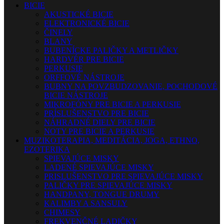
BICIE
AKUSTICKÉ BICIE
ELEKTRONICKÉ BICIE
ČINELY
BLANY
BUBENÍCKE PALIČKY A METLIČKY
HARDVÉR PRE BICIE
PERKUSIE
ORFFOVÉ NÁSTROJE
BUBNY NA POVZBUDZOVANIE, POCHODOVÉ
BICIE NÁSTROJE
MIKROFÓNY PRE BICIE A PERKUSIE
PRÍSLUŠENSTVO PRE BICIE
NÁHRADNÉ DIELY PRE BICIE
NOTY PRE BICIE A PERKUSIE
MUZIKOTERAPIA, MEDITÁCIA, JOGA, ETHNO,
EZOTERIKA
SPIEVAJÚCE MISKY
LADENÉ SPIEVAJÚCE MISKY
PRISLUŠENSTVO PRE SPIEVAJÚCE MISKY
PALIČKY PRE SPIEVAJÚCE MISKY
HANDPANY, TONGUE DRUMY
KALIMBY A SANSULY
CHIMESY
FREKVENČNÉ LADIČKY