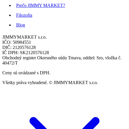
Prečo JIMMY MARKET?
Filozofia
Blog
JIMMYMARKET s.r.o.
IČO: 50984551
DIČ: 2120576128
IČ DPH: SK2120576128
Obchodný register Okresného súdu Trnava, oddiel: Sro, vložka č.
40472/T
Ceny sú uvádzané s DPH.
Všetky práva vyhradené. © JIMMYMARKET s.r.o.