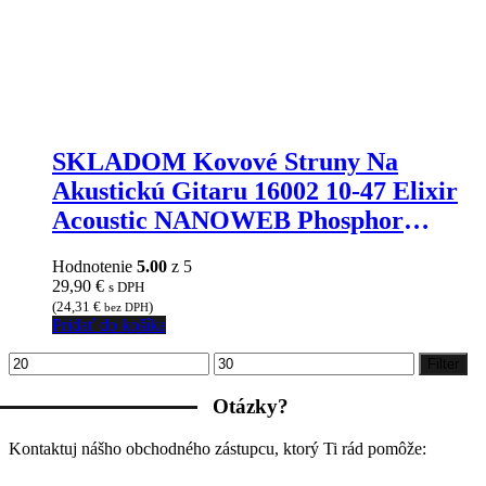
SKLADOM Kovové Struny Na
Akustickú Gitaru 16002 10-47 Elixir
Acoustic NANOWEB Phosphor
Bronze Extra Light zJIMMY
Hodnotenie
5.00
z 5
MARKET SENICA
29,90
€
s DPH
(
24,31
€
)
bez DPH
Pridať do košíka
Minimálna
Maximálna
Filter
cena
cena
Otázky?
Kontaktuj nášho obchodného zástupcu, ktorý Ti rád pomôže: