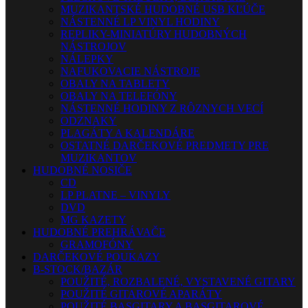
MUZIKANTSKÉ HUDOBNÉ USB KĽÚČE
NÁSTENNÉ LP VINYL HODINY
REPLIKY-MINIATÚRY HUDOBNÝCH
NÁSTROJOV
NÁLEPKY
NAFUKOVACIE NÁSTROJE
OBALY NA TABLETY
OBALY NA TELEFÓNY
NÁSTENNÉ HODINY Z RÔZNYCH VECÍ
ODZNAKY
PLAGÁTY A KALENDÁRE
OSTATNÉ DARČEKOVÉ PREDMETY PRE
MUZIKANTOV
HUDOBNÉ NOSIČE
CD
LP PLATNE – VINYLY
DVD
MG KAZETY
HUDOBNÉ PREHRÁVAČE
GRAMOFÓNY
DARČEKOVÉ POUKAZY
B-STOCK/BAZÁR
POUŽITÉ, ROZBALENÉ, VYSTAVENÉ GITARY
POUŽITÉ GITAROVÉ APARÁTY
POUŽITÉ BASGITARY A BASGITAROVÉ