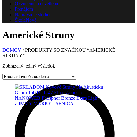
Ozvučenie a osvetlenie
Prenájom
Nahrávacie štúdio
Škola
Nové
Americké Struny
DOMOV
/ PRODUKTY SO ZNAČKOU “AMERICKÉ
STRUNY”
Zobrazený jediný výsledok