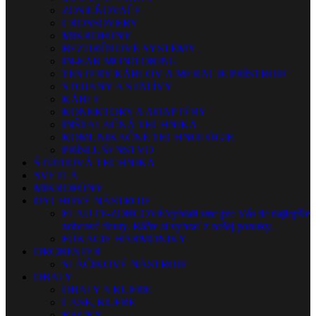
ZOSILŇOVAČE
CROSSOVERY
MIKROFÓNY
BEZDRÔTOVÉ SYSTÉMY
IN-EAR MONITORING
TESTERY KÁBLOV A MERACIE PRÍSTROJE
STOJANY A STATÍVY
KÁBLE
KONEKTORY A ADAPTÉRY
INŠTALAČNÁ TECHNIKA
KOMUNIKAČNÉ TECHNOLÓGIE
PRÍSLUŠENSTVO
ŠTÚDIOVÁ TECHNIKA
SVETLÁ
MIKROFÓNY
DYCHOVÉ NÁSTROJE
FLAUTY-ZOBCOVÉ
Vybrali sme pre Vás tie najlepšie
zobcové flauty. Ráčte si vybrať z našej ponuky.
FÚKACIE HARMONIKY
ORCHESTER
SLÁČIKOVÉ NÁSTROJE
OBALY
OBALY A KUFRE
CASE, KUFRE
RACKY