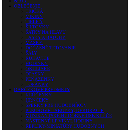
NOTY
OBLEČENIE
TRIČKÁ
MIKINY
TIELKA
ŠILTOVKY
ŠATKY NA HLAVU
TAŠKY A BATOHY
MASKY
DOČASNÉ TETOVANIE
ŠÁLY
RUKAVICE
HODINKY
OKULIARE
OPASKY
PEŇAŽENKY
TOPÁNKY
DARČEKOVÉ PREDMETY
KĽÚČENKY
HRNČEKY
ŠPERKY PRE HUDOBNÍKOV
PLECHOVÉ TABUĽKY, DEKORÁCIE
MUZIKANTSKÉ HUDOBNÉ USB KĽÚČE
NÁSTENNÉ LP VINYL HODINY
REPLIKY-MINIATÚRY HUDOBNÝCH