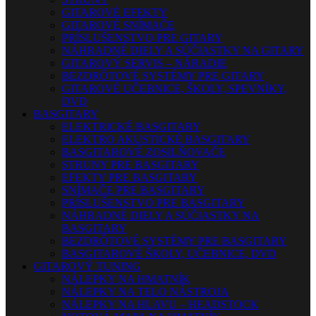
GITAROVÉ EFEKTY
GITAROVÉ SNÍMAČE
PRÍSLUŠENSTVO PRE GITARY
NÁHRADNÉ DIELY A SÚČIASTKY NA GITARY
GITAROVÝ SERVIS – NÁRADIE
BEZDRÔTOVÉ SYSTÉMY PRE GITARY
GITAROVÉ UČEBNICE, ŠKOLY, SPEVNÍKY,
DVD
BASGITARY
ELEKTRICKÉ BASGITARY
ELEKTRO AKUSTICKÉ BASGITARY
BASGITAROVÉ ZOSILŇOVAČE
STRUNY PRE BASGITARY
EFEKTY PRE BASGITARY
SNÍMAČE PRE BASGITARY
PRÍSLUŠENSTVO PRE BASGITARY
NÁHRADNÉ DIELY A SÚČIASTKY NA
BASGITARY
BEZDRÔTOVÉ SYSTÉMY PRE BASGITARY
BASGITAROVÉ ŠKOLY, UČEBNICE, DVD
GITAROVÝ TUNING
NÁLEPKY NA HMATNÍK
NÁLEPKY NA TELO NÁSTROJA
NÁLEPKY NA HLAVU – HEADSTOCK