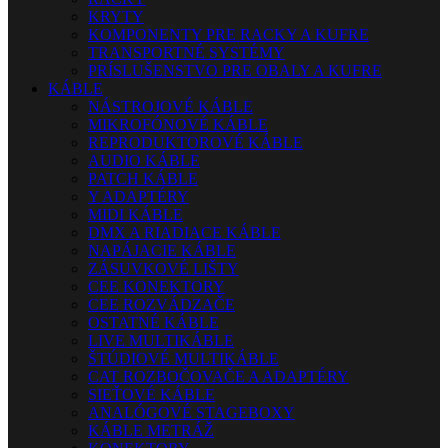
KRYTY
KOMPONENTY PRE RACKY A KUFRE
TRANSPORTNÉ SYSTÉMY
PRÍSLUŠENSTVO PRE OBALY A KUFRE
KÁBLE
NÁSTROJOVÉ KÁBLE
MIKROFÓNOVÉ KÁBLE
REPRODUKTOROVÉ KÁBLE
AUDIO KÁBLE
PATCH KÁBLE
Y ADAPTÉRY
MIDI KÁBLE
DMX A RIADIACE KÁBLE
NAPÁJACIE KÁBLE
ZÁSUVKOVÉ LIŠTY
CEE KONEKTORY
CEE ROZVÁDZAČE
OSTATNÉ KÁBLE
LIVE MULTIKÁBLE
ŠTÚDIOVÉ MULTIKÁBLE
CAT ROZBOČOVAČE A ADAPTÉRY
SIEŤOVÉ KÁBLE
ANALÓGOVÉ STAGEBOXY
KÁBLE METRÁŽ