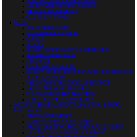
NOTOVÁ MAPA NA HMATNÍK
LEMOVANIE GITARY, ROZETY
MOTÍVY NA SNÍMAČE
CUSTOM VÝROBA
BICIE
AKUSTICKÉ BICIE
ELEKTRONICKÉ BICIE
ČINELY
BLANY
BUBENÍCKE PALIČKY A METLIČKY
HARDVÉR PRE BICIE
PERKUSIE
ORFFOVÉ NÁSTROJE
BUBNY NA POVZBUDZOVANIE, POCHODOVÉ
BICIE NÁSTROJE
MIKROFÓNY PRE BICIE A PERKUSIE
PRÍSLUŠENSTVO PRE BICIE
NÁHRADNÉ DIELY PRE BICIE
NOTY PRE BICIE A PERKUSIE
MUZIKOTERAPIA, MEDITÁCIA, JOGA, ETHNO,
EZOTERIKA
SPIEVAJÚCE MISKY
LADENÉ SPIEVAJÚCE MISKY
PRISLUŠENSTVO PRE SPIEVAJÚCE MISKY
PALIČKY PRE SPIEVAJÚCE MISKY