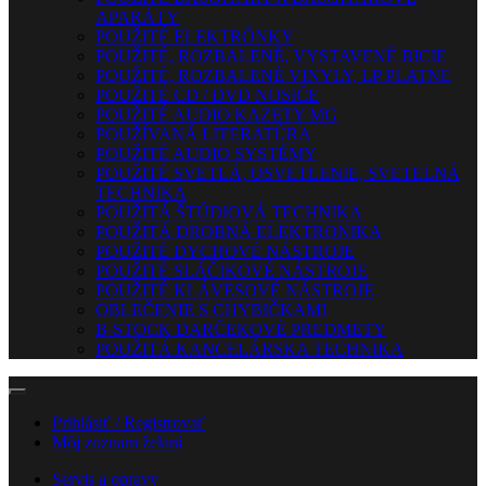
APARÁTY
POUŽITÉ ELEKTRÓNKY
POUŽITÉ, ROZBALENÉ, VYSTAVENÉ BICIE
POUŽITÉ, ROZBALENÉ VINYLY, LP PLATNE
POUŽITÉ CD / DVD NOSIČE
POUŽITÉ AUDIO KAZETY MG
POUŽÍVANÁ LITERATÚRA
POUŽITÉ AUDIO SYSTÉMY
POUŽITÉ SVETLÁ, OSVETLENIE, SVETELNÁ
TECHNIKA
POUŽITÁ ŠTÚDIOVÁ TECHNIKA
POUŽITÁ DROBNÁ ELEKTRONIKA
POUŽITÉ DYCHOVÉ NÁSTROJE
POUŽITÉ SLÁČIKOVÉ NÁSTROJE
POUŽITÉ KLÁVESOVÉ NÁSTROJE
OBLEČENIE S CHYBIČKAMI
B-STOCK DARČEKOVÉ PREDMETY
POUŽITÁ KANCELÁRSKA TECHNIKA
Prihlásiť / Registrovať
Môj zoznam želaní
Servis a opravy