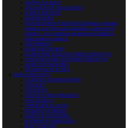
SIEŤOVÉ KÁBLE
ANALÓGOVÉ STAGEBOXY
KÁBLE METRÁŽ
KONEKTORY
KONEKTOROVÉ REDUKCIE
Nájdite si vhodnú
redukciu pre Vaše audio zariadenie a zažite skvelý
komfort + nové možnosti prepojenia pri štúdiovej,
alebo pódiovej aplikácii.
PATCHBAYE
KÁBLOVÉ BUBNY
KUFRE PRE KÁBLOVÉ PRÍSLUŠENSTVO
OSTATNÉ KÁBLOVÉ PRÍSLUŠENSTVO
KÁBLOVÉ MOSTÍKY
SŤAHOVACIE PÁSKY
PRÍSLUŠENSTVO
LADIČKY A METRONÓMY
STOJANY
STOLIČKY
ČISTIACE PROSTRIEDKY
SLÚCHADLÁ
CHRÁNIČE SLUCHU
PAMÄŤOVÉ MÉDIÁ
SIEŤOVÉ ADAPTÉRY
BATÉRIE A NABÍJAČKY
ROZVÁDZAČE