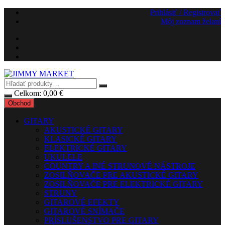
Preskočiť
Prihlásiť / Registrovať
na
Môj zoznam želaní
obsah
Celkom:
0,00
€
Obchod
GITARY
AKUSTICKÉ GITARY
KLASICKÉ GITARY
ELEKTRICKÉ GITARY
UKULELE
COUNTRY A INÉ STRUNOVÉ NÁSTROJE
ZOSILŇOVAČE PRE AKUSTICKÉ GITARY
ZOSILŇOVAČE PRE ELEKTRICKÉ GITARY
STRUNY
GITAROVÉ EFEKTY
GITAROVÉ SNÍMAČE
PRÍSLUŠENSTVO PRE GITARY