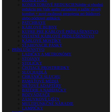
KONEKTORY
KONEKTOROVÉ REDUKCIE
Nájdite si vhodnú
redukciu pre Vaše audio zariadenie a zažite skvelý
komfort + nové možnosti prepojenia pri štúdiovej,
alebo pódiovej aplikácii.
PATCHBAYE
KÁBLOVÉ BUBNY
KUFRE PRE KÁBLOVÉ PRÍSLUŠENSTVO
OSTATNÉ KÁBLOVÉ PRÍSLUŠENSTVO
KÁBLOVÉ MOSTÍKY
SŤAHOVACIE PÁSKY
PRÍSLUŠENSTVO
LADIČKY A METRONÓMY
STOJANY
STOLIČKY
ČISTIACE PROSTRIEDKY
SLÚCHADLÁ
CHRÁNIČE SLUCHU
PAMÄŤOVÉ MÉDIÁ
SIEŤOVÉ ADAPTÉRY
BATÉRIE A NABÍJAČKY
ROZVÁDZAČE
ZÁSUVKOVÉ LIŠTY
MULTIFUNKČNÉ NÁRADIE
LAMPIČKY