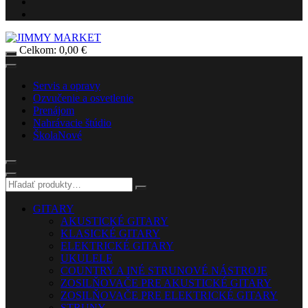
Celkom:
0,00
€
Servis a opravy
Ozvučenie a osvetlenie
Prenájom
Nahrávacie štúdio
Škola
Nové
GITARY
AKUSTICKÉ GITARY
KLASICKÉ GITARY
ELEKTRICKÉ GITARY
UKULELE
COUNTRY A INÉ STRUNOVÉ NÁSTROJE
ZOSILŇOVAČE PRE AKUSTICKÉ GITARY
ZOSILŇOVAČE PRE ELEKTRICKÉ GITARY
STRUNY