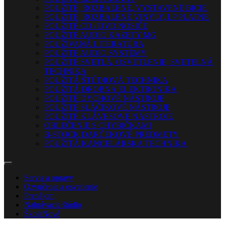
POUŽITÉ, ROZBALENÉ, VYSTAVENÉ BICIE
POUŽITÉ, ROZBALENÉ VINYLY, LP PLATNE
POUŽITÉ CD / DVD NOSIČE
POUŽITÉ AUDIO KAZETY MG
POUŽÍVANÁ LITERATÚRA
POUŽITÉ AUDIO SYSTÉMY
POUŽITÉ SVETLÁ, OSVETLENIE, SVETELNÁ
TECHNIKA
POUŽITÁ ŠTÚDIOVÁ TECHNIKA
POUŽITÁ DROBNÁ ELEKTRONIKA
POUŽITÉ DYCHOVÉ NÁSTROJE
POUŽITÉ SLÁČIKOVÉ NÁSTROJE
POUŽITÉ KLÁVESOVÉ NÁSTROJE
OBLEČENIE S CHYBIČKAMI
B-STOCK DARČEKOVÉ PREDMETY
POUŽITÁ KANCELÁRSKA TECHNIKA
Servis a opravy
Ozvučenie a osvetlenie
Prenájom
Nahrávacie štúdio
Škola
Nové