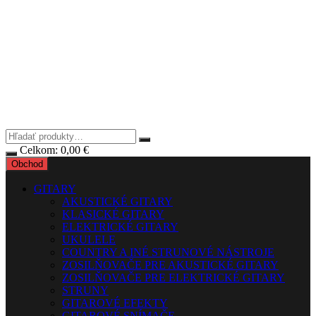
Celkom:
0,00
€
Obchod
GITARY
AKUSTICKÉ GITARY
KLASICKÉ GITARY
ELEKTRICKÉ GITARY
UKULELE
COUNTRY A INÉ STRUNOVÉ NÁSTROJE
ZOSILŇOVAČE PRE AKUSTICKÉ GITARY
ZOSILŇOVAČE PRE ELEKTRICKÉ GITARY
STRUNY
GITAROVÉ EFEKTY
GITAROVÉ SNÍMAČE