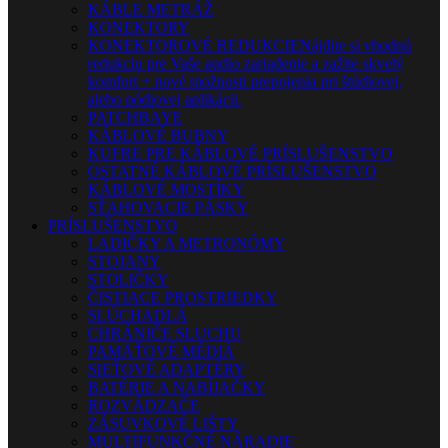
KÁBLE METRÁŽ
KONEKTORY
KONEKTOROVÉ REDUKCIE
Nájdite si vhodnú
redukciu pre Vaše audio zariadenie a zažite skvelý
komfort + nové možnosti prepojenia pri štúdiovej,
alebo pódiovej aplikácii.
PATCHBAYE
KÁBLOVÉ BUBNY
KUFRE PRE KÁBLOVÉ PRÍSLUŠENSTVO
OSTATNÉ KÁBLOVÉ PRÍSLUŠENSTVO
KÁBLOVÉ MOSTÍKY
SŤAHOVACIE PÁSKY
PRÍSLUŠENSTVO
LADIČKY A METRONÓMY
STOJANY
STOLIČKY
ČISTIACE PROSTRIEDKY
SLÚCHADLÁ
CHRÁNIČE SLUCHU
PAMÄŤOVÉ MÉDIÁ
SIEŤOVÉ ADAPTÉRY
BATÉRIE A NABÍJAČKY
ROZVÁDZAČE
ZÁSUVKOVÉ LIŠTY
MULTIFUNKČNÉ NÁRADIE