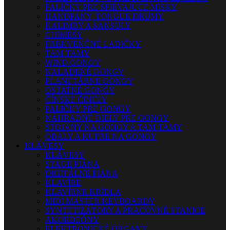
PALIČKY PRE SPIEVAJÚCE MISKY
HANDPANY, TONGUE DRUMY
KALIMBY A SANSULY
CHIMESY
FREKVENČNÉ LADIČKY
TAM-TAMY
WIND GONGY
NALADENÉ GONGY
PLANETÁRNE GONGY
OSTATNÉ GONGY
ČÍNSKE ČINELY
PALIČKY PRE GONGY
NÁHRADNÉ DIELY PRE GONGY
STOJANY NA GONGY A TAM-TAMY
OBALY A KUFRE NA GONGY
KLÁVESY
KLÁVESY
STAGE PIÁNA
DIGITÁLNE PIÁNA
KLAVÍRE
KLAVÍRNE KRÍDLA
MIDI MASTER KEYBOARDY
SYNTETIZÁTORY A PRACOVNÉ STANICE
AKORDEÓNY
ELEKTRONICKÉ ORGANY