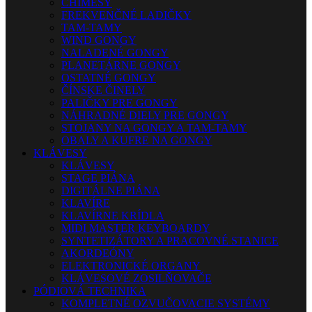
CHIMESY
FREKVENČNÉ LADIČKY
TAM-TAMY
WIND GONGY
NALADENÉ GONGY
PLANETÁRNE GONGY
OSTATNÉ GONGY
ČÍNSKE ČINELY
PALIČKY PRE GONGY
NÁHRADNÉ DIELY PRE GONGY
STOJANY NA GONGY A TAM-TAMY
OBALY A KUFRE NA GONGY
KLÁVESY
KLÁVESY
STAGE PIÁNA
DIGITÁLNE PIÁNA
KLAVÍRE
KLAVÍRNE KRÍDLA
MIDI MASTER KEYBOARDY
SYNTETIZÁTORY A PRACOVNÉ STANICE
AKORDEÓNY
ELEKTRONICKÉ ORGANY
KLÁVESOVÉ ZOSILŇOVAČE
PÓDIOVÁ TECHNIKA
KOMPLETNÉ OZVUČOVACIE SYSTÉMY