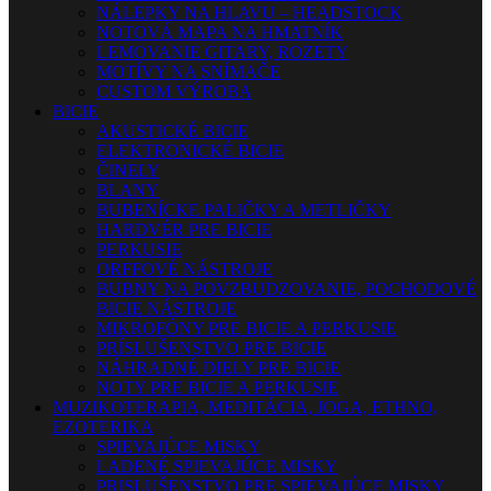
NÁLEPKY NA HLAVU – HEADSTOCK
NOTOVÁ MAPA NA HMATNÍK
LEMOVANIE GITARY, ROZETY
MOTÍVY NA SNÍMAČE
CUSTOM VÝROBA
BICIE
AKUSTICKÉ BICIE
ELEKTRONICKÉ BICIE
ČINELY
BLANY
BUBENÍCKE PALIČKY A METLIČKY
HARDVÉR PRE BICIE
PERKUSIE
ORFFOVÉ NÁSTROJE
BUBNY NA POVZBUDZOVANIE, POCHODOVÉ
BICIE NÁSTROJE
MIKROFÓNY PRE BICIE A PERKUSIE
PRÍSLUŠENSTVO PRE BICIE
NÁHRADNÉ DIELY PRE BICIE
NOTY PRE BICIE A PERKUSIE
MUZIKOTERAPIA, MEDITÁCIA, JOGA, ETHNO,
EZOTERIKA
SPIEVAJÚCE MISKY
LADENÉ SPIEVAJÚCE MISKY
PRISLUŠENSTVO PRE SPIEVAJÚCE MISKY