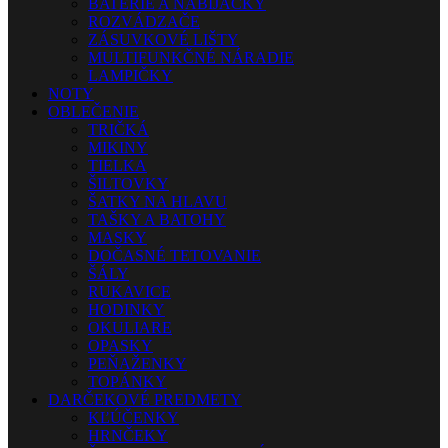
BATÉRIE A NABÍJAČKY
ROZVÁDZAČE
ZÁSUVKOVÉ LIŠTY
MULTIFUNKČNÉ NÁRADIE
LAMPIČKY
NOTY
OBLEČENIE
TRIČKÁ
MIKINY
TIELKA
ŠILTOVKY
ŠATKY NA HLAVU
TAŠKY A BATOHY
MASKY
DOČASNÉ TETOVANIE
ŠÁLY
RUKAVICE
HODINKY
OKULIARE
OPASKY
PEŇAŽENKY
TOPÁNKY
DARČEKOVÉ PREDMETY
KĽÚČENKY
HRNČEKY