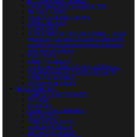
ŠTÚDIOVÉ MULTIKÁBLE
CAT ROZBOČOVAČE A ADAPTÉRY
SIEŤOVÉ KÁBLE
ANALÓGOVÉ STAGEBOXY
KÁBLE METRÁŽ
KONEKTORY
KONEKTOROVÉ REDUKCIE
Nájdite si vhodnú
redukciu pre Vaše audio zariadenie a zažite skvelý
komfort + nové možnosti prepojenia pri štúdiovej,
alebo pódiovej aplikácii.
PATCHBAYE
KÁBLOVÉ BUBNY
KUFRE PRE KÁBLOVÉ PRÍSLUŠENSTVO
OSTATNÉ KÁBLOVÉ PRÍSLUŠENSTVO
KÁBLOVÉ MOSTÍKY
SŤAHOVACIE PÁSKY
PRÍSLUŠENSTVO
LADIČKY A METRONÓMY
STOJANY
STOLIČKY
ČISTIACE PROSTRIEDKY
SLÚCHADLÁ
CHRÁNIČE SLUCHU
PAMÄŤOVÉ MÉDIÁ
SIEŤOVÉ ADAPTÉRY