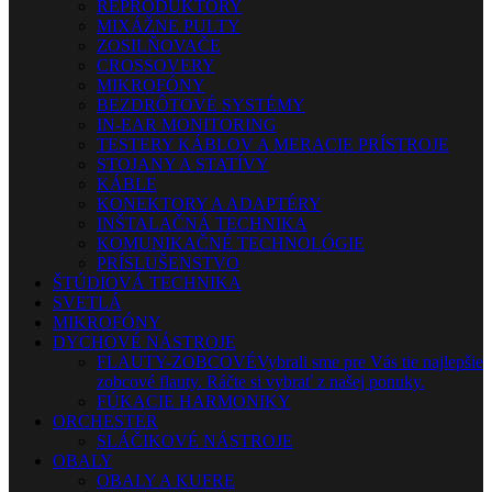
REPRODUKTORY
MIXÁŽNE PULTY
ZOSILŇOVAČE
CROSSOVERY
MIKROFÓNY
BEZDRÔTOVÉ SYSTÉMY
IN-EAR MONITORING
TESTERY KÁBLOV A MERACIE PRÍSTROJE
STOJANY A STATÍVY
KÁBLE
KONEKTORY A ADAPTÉRY
INŠTALAČNÁ TECHNIKA
KOMUNIKAČNÉ TECHNOLÓGIE
PRÍSLUŠENSTVO
ŠTÚDIOVÁ TECHNIKA
SVETLÁ
MIKROFÓNY
DYCHOVÉ NÁSTROJE
FLAUTY-ZOBCOVÉ
Vybrali sme pre Vás tie najlepšie
zobcové flauty. Ráčte si vybrať z našej ponuky.
FÚKACIE HARMONIKY
ORCHESTER
SLÁČIKOVÉ NÁSTROJE
OBALY
OBALY A KUFRE