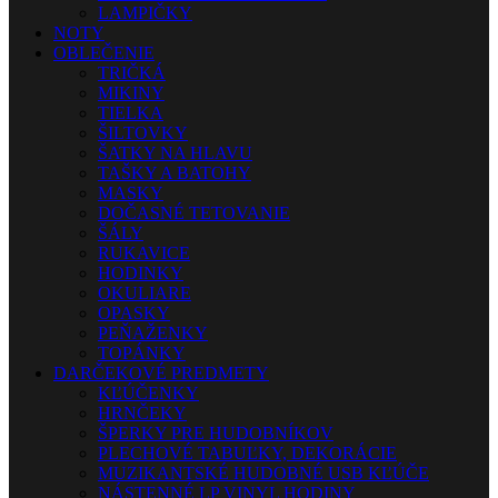
LAMPIČKY
NOTY
OBLEČENIE
TRIČKÁ
MIKINY
TIELKA
ŠILTOVKY
ŠATKY NA HLAVU
TAŠKY A BATOHY
MASKY
DOČASNÉ TETOVANIE
ŠÁLY
RUKAVICE
HODINKY
OKULIARE
OPASKY
PEŇAŽENKY
TOPÁNKY
DARČEKOVÉ PREDMETY
KĽÚČENKY
HRNČEKY
ŠPERKY PRE HUDOBNÍKOV
PLECHOVÉ TABUĽKY, DEKORÁCIE
MUZIKANTSKÉ HUDOBNÉ USB KĽÚČE
NÁSTENNÉ LP VINYL HODINY