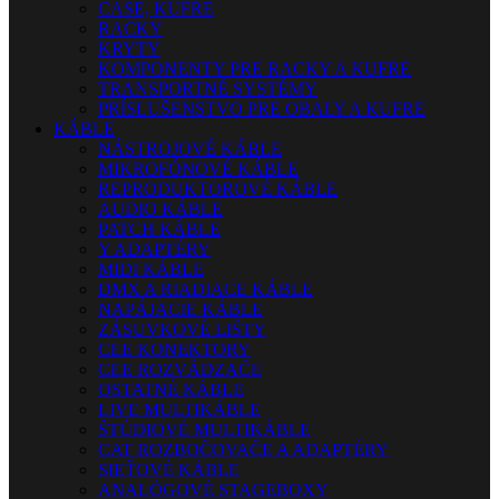
CASE, KUFRE
RACKY
KRYTY
KOMPONENTY PRE RACKY A KUFRE
TRANSPORTNÉ SYSTÉMY
PRÍSLUŠENSTVO PRE OBALY A KUFRE
KÁBLE
NÁSTROJOVÉ KÁBLE
MIKROFÓNOVÉ KÁBLE
REPRODUKTOROVÉ KÁBLE
AUDIO KÁBLE
PATCH KÁBLE
Y ADAPTÉRY
MIDI KÁBLE
DMX A RIADIACE KÁBLE
NAPÁJACIE KÁBLE
ZÁSUVKOVÉ LIŠTY
CEE KONEKTORY
CEE ROZVÁDZAČE
OSTATNÉ KÁBLE
LIVE MULTIKÁBLE
ŠTÚDIOVÉ MULTIKÁBLE
CAT ROZBOČOVAČE A ADAPTÉRY
SIEŤOVÉ KÁBLE
ANALÓGOVÉ STAGEBOXY