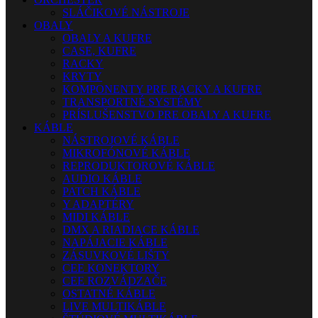
SLÁČIKOVÉ NÁSTROJE
OBALY
OBALY A KUFRE
CASE, KUFRE
RACKY
KRYTY
KOMPONENTY PRE RACKY A KUFRE
TRANSPORTNÉ SYSTÉMY
PRÍSLUŠENSTVO PRE OBALY A KUFRE
KÁBLE
NÁSTROJOVÉ KÁBLE
MIKROFÓNOVÉ KÁBLE
REPRODUKTOROVÉ KÁBLE
AUDIO KÁBLE
PATCH KÁBLE
Y ADAPTÉRY
MIDI KÁBLE
DMX A RIADIACE KÁBLE
NAPÁJACIE KÁBLE
ZÁSUVKOVÉ LIŠTY
CEE KONEKTORY
CEE ROZVÁDZAČE
OSTATNÉ KÁBLE
LIVE MULTIKÁBLE