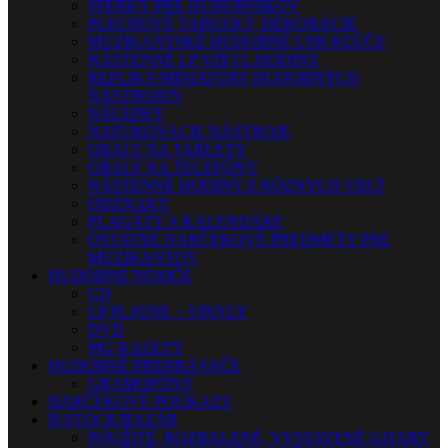
ŠPERKY PRE HUDOBNÍKOV
PLECHOVÉ TABUĽKY, DEKORÁCIE
MUZIKANTSKÉ HUDOBNÉ USB KĽÚČE
NÁSTENNÉ LP VINYL HODINY
REPLIKY-MINIATÚRY HUDOBNÝCH
NÁSTROJOV
NÁLEPKY
NAFUKOVACIE NÁSTROJE
OBALY NA TABLETY
OBALY NA TELEFÓNY
NÁSTENNÉ HODINY Z RÔZNYCH VECÍ
ODZNAKY
PLAGÁTY A KALENDÁRE
OSTATNÉ DARČEKOVÉ PREDMETY PRE
MUZIKANTOV
HUDOBNÉ NOSIČE
CD
LP PLATNE – VINYLY
DVD
MG KAZETY
HUDOBNÉ PREHRÁVAČE
GRAMOFÓNY
DARČEKOVÉ POUKAZY
B-STOCK/BAZÁR
POUŽITÉ, ROZBALENÉ, VYSTAVENÉ GITARY