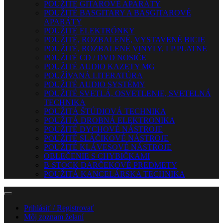
POUŽITÉ GITAROVÉ APARÁTY
POUŽITÉ BASGITARY A BASGITAROVÉ
APARÁTY
POUŽITÉ ELEKTRÓNKY
POUŽITÉ, ROZBALENÉ, VYSTAVENÉ BICIE
POUŽITÉ, ROZBALENÉ VINYLY, LP PLATNE
POUŽITÉ CD / DVD NOSIČE
POUŽITÉ AUDIO KAZETY MG
POUŽÍVANÁ LITERATÚRA
POUŽITÉ AUDIO SYSTÉMY
POUŽITÉ SVETLÁ, OSVETLENIE, SVETELNÁ
TECHNIKA
POUŽITÁ ŠTÚDIOVÁ TECHNIKA
POUŽITÁ DROBNÁ ELEKTRONIKA
POUŽITÉ DYCHOVÉ NÁSTROJE
POUŽITÉ SLÁČIKOVÉ NÁSTROJE
POUŽITÉ KLÁVESOVÉ NÁSTROJE
OBLEČENIE S CHYBIČKAMI
B-STOCK DARČEKOVÉ PREDMETY
POUŽITÁ KANCELÁRSKA TECHNIKA
Prihlásiť / Registrovať
Môj zoznam želaní