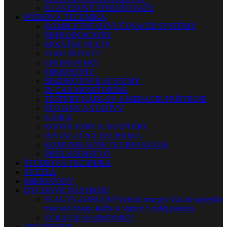
KLÁVESOVÉ ZOSILŇOVAČE
PÓDIOVÁ TECHNIKA
KOMPLETNÉ OZVUČOVACIE SYSTÉMY
REPRODUKTORY
MIXÁŽNE PULTY
ZOSILŇOVAČE
CROSSOVERY
MIKROFÓNY
BEZDRÔTOVÉ SYSTÉMY
IN-EAR MONITORING
TESTERY KÁBLOV A MERACIE PRÍSTROJE
STOJANY A STATÍVY
KÁBLE
KONEKTORY A ADAPTÉRY
INŠTALAČNÁ TECHNIKA
KOMUNIKAČNÉ TECHNOLÓGIE
PRÍSLUŠENSTVO
ŠTÚDIOVÁ TECHNIKA
SVETLÁ
MIKROFÓNY
DYCHOVÉ NÁSTROJE
FLAUTY-ZOBCOVÉ
Vybrali sme pre Vás tie najlepšie
zobcové flauty. Ráčte si vybrať z našej ponuky.
FÚKACIE HARMONIKY
ORCHESTER