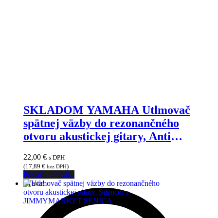
SKLADOM YAMAHA Utlmovač
spätnej väzby do rezonančného
otvoru akustickej gitary, Anti
Feedback, Tiché Cvičenie na gitare
22,00
€
s DPH
(
17,89
€
)
bez DPH
Pridať do košíka
Zľava!