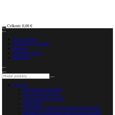
Celkom:
0,00
€
Servis a opravy
Ozvučenie a osvetlenie
Prenájom
Nahrávacie štúdio
Škola
Nové
GITARY
AKUSTICKÉ GITARY
KLASICKÉ GITARY
ELEKTRICKÉ GITARY
UKULELE
COUNTRY A INÉ STRUNOVÉ NÁSTROJE
ZOSILŇOVAČE PRE AKUSTICKÉ GITARY