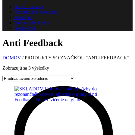
Servis a opravy
Ozvučenie a osvetlenie
Prenájom
Nahrávacie štúdio
Škola
Nové
Anti Feedback
DOMOV
/ PRODUKTY SO ZNAČKOU “ANTI FEEDBACK”
Zobrazujú sa 3 výsledky