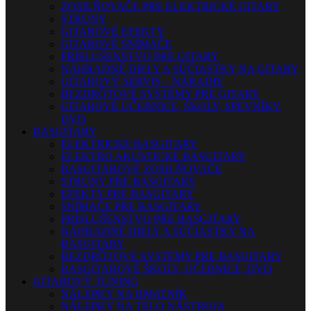
ZOSILŇOVAČE PRE ELEKTRICKÉ GITARY
STRUNY
GITAROVÉ EFEKTY
GITAROVÉ SNÍMAČE
PRÍSLUŠENSTVO PRE GITARY
NÁHRADNÉ DIELY A SÚČIASTKY NA GITARY
GITAROVÝ SERVIS – NÁRADIE
BEZDRÔTOVÉ SYSTÉMY PRE GITARY
GITAROVÉ UČEBNICE, ŠKOLY, SPEVNÍKY,
DVD
BASGITARY
ELEKTRICKÉ BASGITARY
ELEKTRO AKUSTICKÉ BASGITARY
BASGITAROVÉ ZOSILŇOVAČE
STRUNY PRE BASGITARY
EFEKTY PRE BASGITARY
SNÍMAČE PRE BASGITARY
PRÍSLUŠENSTVO PRE BASGITARY
NÁHRADNÉ DIELY A SÚČIASTKY NA
BASGITARY
BEZDRÔTOVÉ SYSTÉMY PRE BASGITARY
BASGITAROVÉ ŠKOLY, UČEBNICE, DVD
GITAROVÝ TUNING
NÁLEPKY NA HMATNÍK
NÁLEPKY NA TELO NÁSTROJA