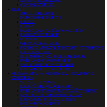
MOTÍVY NA SNÍMAČE
CUSTOM VÝROBA
BICIE
AKUSTICKÉ BICIE
ELEKTRONICKÉ BICIE
ČINELY
BLANY
BUBENÍCKE PALIČKY A METLIČKY
HARDVÉR PRE BICIE
PERKUSIE
ORFFOVÉ NÁSTROJE
BUBNY NA POVZBUDZOVANIE, POCHODOVÉ
BICIE NÁSTROJE
MIKROFÓNY PRE BICIE A PERKUSIE
PRÍSLUŠENSTVO PRE BICIE
NÁHRADNÉ DIELY PRE BICIE
NOTY PRE BICIE A PERKUSIE
MUZIKOTERAPIA, MEDITÁCIA, JOGA, ETHNO,
EZOTERIKA
SPIEVAJÚCE MISKY
LADENÉ SPIEVAJÚCE MISKY
PRISLUŠENSTVO PRE SPIEVAJÚCE MISKY
PALIČKY PRE SPIEVAJÚCE MISKY
HANDPANY, TONGUE DRUMY
KALIMBY A SANSULY