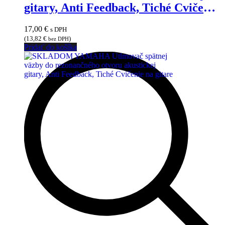
gitary, Anti Feedback, Tiché Cvičenie
na gitare
17,00
€
s DPH
(
13,82
€
)
bez DPH
Pridať do košíka