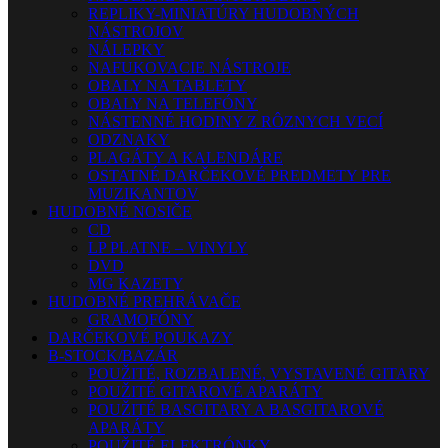
REPLIKY-MINIATÚRY HUDOBNÝCH
NÁSTROJOV
NÁLEPKY
NAFUKOVACIE NÁSTROJE
OBALY NA TABLETY
OBALY NA TELEFÓNY
NÁSTENNÉ HODINY Z RÔZNYCH VECÍ
ODZNAKY
PLAGÁTY A KALENDÁRE
OSTATNÉ DARČEKOVÉ PREDMETY PRE
MUZIKANTOV
HUDOBNÉ NOSIČE
CD
LP PLATNE – VINYLY
DVD
MG KAZETY
HUDOBNÉ PREHRÁVAČE
GRAMOFÓNY
DARČEKOVÉ POUKAZY
B-STOCK/BAZÁR
POUŽITÉ, ROZBALENÉ, VYSTAVENÉ GITARY
POUŽITÉ GITAROVÉ APARÁTY
POUŽITÉ BASGITARY A BASGITAROVÉ
APARÁTY
POUŽITÉ ELEKTRÓNKY