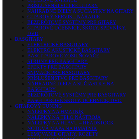
PRÍSLUŠENSTVO PRE GITARY
NÁHRADNÉ DIELY A SÚČIASTKY NA GITARY
GITAROVÝ SERVIS – NÁRADIE
BEZDRÔTOVÉ SYSTÉMY PRE GITARY
GITAROVÉ UČEBNICE, ŠKOLY, SPEVNÍKY,
DVD
BASGITARY
ELEKTRICKÉ BASGITARY
ELEKTRO AKUSTICKÉ BASGITARY
BASGITAROVÉ ZOSILŇOVAČE
STRUNY PRE BASGITARY
EFEKTY PRE BASGITARY
SNÍMAČE PRE BASGITARY
PRÍSLUŠENSTVO PRE BASGITARY
NÁHRADNÉ DIELY A SÚČIASTKY NA
BASGITARY
BEZDRÔTOVÉ SYSTÉMY PRE BASGITARY
BASGITAROVÉ ŠKOLY, UČEBNICE, DVD
GITAROVÝ TUNING
NÁLEPKY NA HMATNÍK
NÁLEPKY NA TELO NÁSTROJA
NÁLEPKY NA HLAVU – HEADSTOCK
NOTOVÁ MAPA NA HMATNÍK
LEMOVANIE GITARY, ROZETY