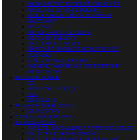
MUZIKANTSKÉ HUDOBNÉ USB KĽÚČE
NÁSTENNÉ LP VINYL HODINY
REPLIKY-MINIATÚRY HUDOBNÝCH
NÁSTROJOV
NÁLEPKY
NAFUKOVACIE NÁSTROJE
OBALY NA TABLETY
OBALY NA TELEFÓNY
NÁSTENNÉ HODINY Z RÔZNYCH VECÍ
ODZNAKY
PLAGÁTY A KALENDÁRE
OSTATNÉ DARČEKOVÉ PREDMETY PRE
MUZIKANTOV
HUDOBNÉ NOSIČE
CD
LP PLATNE – VINYLY
DVD
MG KAZETY
HUDOBNÉ PREHRÁVAČE
GRAMOFÓNY
DARČEKOVÉ POUKAZY
B-STOCK/BAZÁR
POUŽITÉ, ROZBALENÉ, VYSTAVENÉ GITARY
POUŽITÉ GITAROVÉ APARÁTY
POUŽITÉ BASGITARY A BASGITAROVÉ