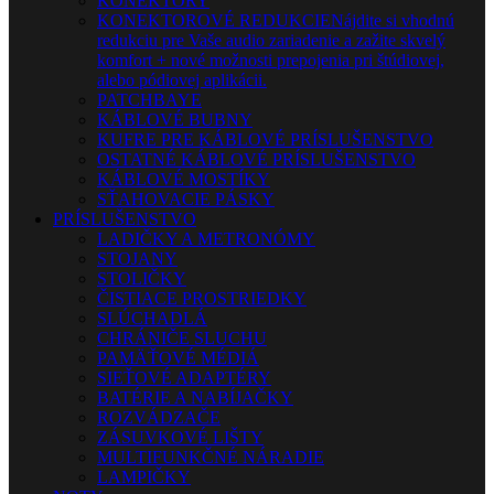
KONEKTORY
KONEKTOROVÉ REDUKCIE
Nájdite si vhodnú
redukciu pre Vaše audio zariadenie a zažite skvelý
komfort + nové možnosti prepojenia pri štúdiovej,
alebo pódiovej aplikácii.
PATCHBAYE
KÁBLOVÉ BUBNY
KUFRE PRE KÁBLOVÉ PRÍSLUŠENSTVO
OSTATNÉ KÁBLOVÉ PRÍSLUŠENSTVO
KÁBLOVÉ MOSTÍKY
SŤAHOVACIE PÁSKY
PRÍSLUŠENSTVO
LADIČKY A METRONÓMY
STOJANY
STOLIČKY
ČISTIACE PROSTRIEDKY
SLÚCHADLÁ
CHRÁNIČE SLUCHU
PAMÄŤOVÉ MÉDIÁ
SIEŤOVÉ ADAPTÉRY
BATÉRIE A NABÍJAČKY
ROZVÁDZAČE
ZÁSUVKOVÉ LIŠTY
MULTIFUNKČNÉ NÁRADIE
LAMPIČKY