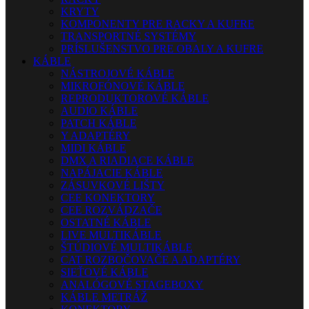
KRYTY
KOMPONENTY PRE RACKY A KUFRE
TRANSPORTNÉ SYSTÉMY
PRÍSLUŠENSTVO PRE OBALY A KUFRE
KÁBLE
NÁSTROJOVÉ KÁBLE
MIKROFÓNOVÉ KÁBLE
REPRODUKTOROVÉ KÁBLE
AUDIO KÁBLE
PATCH KÁBLE
Y ADAPTÉRY
MIDI KÁBLE
DMX A RIADIACE KÁBLE
NAPÁJACIE KÁBLE
ZÁSUVKOVÉ LIŠTY
CEE KONEKTORY
CEE ROZVÁDZAČE
OSTATNÉ KÁBLE
LIVE MULTIKÁBLE
ŠTÚDIOVÉ MULTIKÁBLE
CAT ROZBOČOVAČE A ADAPTÉRY
SIEŤOVÉ KÁBLE
ANALÓGOVÉ STAGEBOXY
KÁBLE METRÁŽ