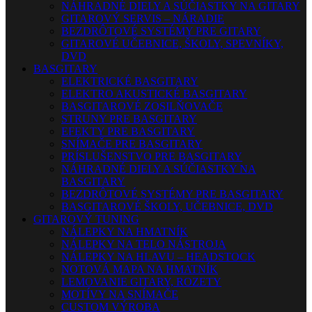
NÁHRADNÉ DIELY A SÚČIASTKY NA GITARY
GITAROVÝ SERVIS – NÁRADIE
BEZDRÔTOVÉ SYSTÉMY PRE GITARY
GITAROVÉ UČEBNICE, ŠKOLY, SPEVNÍKY,
DVD
BASGITARY
ELEKTRICKÉ BASGITARY
ELEKTRO AKUSTICKÉ BASGITARY
BASGITAROVÉ ZOSILŇOVAČE
STRUNY PRE BASGITARY
EFEKTY PRE BASGITARY
SNÍMAČE PRE BASGITARY
PRÍSLUŠENSTVO PRE BASGITARY
NÁHRADNÉ DIELY A SÚČIASTKY NA
BASGITARY
BEZDRÔTOVÉ SYSTÉMY PRE BASGITARY
BASGITAROVÉ ŠKOLY, UČEBNICE, DVD
GITAROVÝ TUNING
NÁLEPKY NA HMATNÍK
NÁLEPKY NA TELO NÁSTROJA
NÁLEPKY NA HLAVU – HEADSTOCK
NOTOVÁ MAPA NA HMATNÍK
LEMOVANIE GITARY, ROZETY
MOTÍVY NA SNÍMAČE
CUSTOM VÝROBA