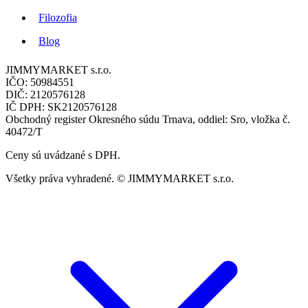
Filozofia
Blog
JIMMYMARKET s.r.o.
IČO: 50984551
DIČ: 2120576128
IČ DPH: SK2120576128
Obchodný register Okresného súdu Trnava, oddiel: Sro, vložka č.
40472/T
Ceny sú uvádzané s DPH.
Všetky práva vyhradené. © JIMMYMARKET s.r.o.