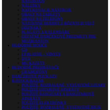
NÁSTROJOV
NÁLEPKY
NAFUKOVACIE NÁSTROJE
OBALY NA TABLETY
OBALY NA TELEFÓNY
NÁSTENNÉ HODINY Z RÔZNYCH VECÍ
ODZNAKY
PLAGÁTY A KALENDÁRE
OSTATNÉ DARČEKOVÉ PREDMETY PRE
MUZIKANTOV
HUDOBNÉ NOSIČE
CD
LP PLATNE – VINYLY
DVD
MG KAZETY
HUDOBNÉ PREHRÁVAČE
GRAMOFÓNY
DARČEKOVÉ POUKAZY
B-STOCK/BAZÁR
POUŽITÉ, ROZBALENÉ, VYSTAVENÉ GITARY
POUŽITÉ GITAROVÉ APARÁTY
POUŽITÉ BASGITARY A BASGITAROVÉ
APARÁTY
POUŽITÉ ELEKTRÓNKY
POUŽITÉ, ROZBALENÉ, VYSTAVENÉ BICIE