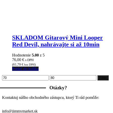
SKLADOM Gitarový Mini Looper
Red Devil, nahrávajte si až 10min
Hodnotenie
5.00
z 5
76,00
€
s DPH
(
61,79
€
)
bez DPH
Pridať do košíka
Minimálna
Maximálna
Filter
cena
cena
Otázky?
Kontaktuj nášho obchodného zástupcu, ktorý Ti rád pomôže:
info@jimmymarket.sk