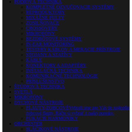
PÓDIOVÁ TECHNIKA
KOMPLETNÉ OZVUČOVACIE SYSTÉMY
REPRODUKTORY
MIXÁŽNE PULTY
ZOSILŇOVAČE
CROSSOVERY
MIKROFÓNY
BEZDRÔTOVÉ SYSTÉMY
IN-EAR MONITORING
TESTERY KÁBLOV A MERACIE PRÍSTROJE
STOJANY A STATÍVY
KÁBLE
KONEKTORY A ADAPTÉRY
INŠTALAČNÁ TECHNIKA
KOMUNIKAČNÉ TECHNOLÓGIE
PRÍSLUŠENSTVO
ŠTÚDIOVÁ TECHNIKA
SVETLÁ
MIKROFÓNY
DYCHOVÉ NÁSTROJE
FLAUTY-ZOBCOVÉ
Vybrali sme pre Vás tie najlepšie
zobcové flauty. Ráčte si vybrať z našej ponuky.
FÚKACIE HARMONIKY
ORCHESTER
SLÁČIKOVÉ NÁSTROJE