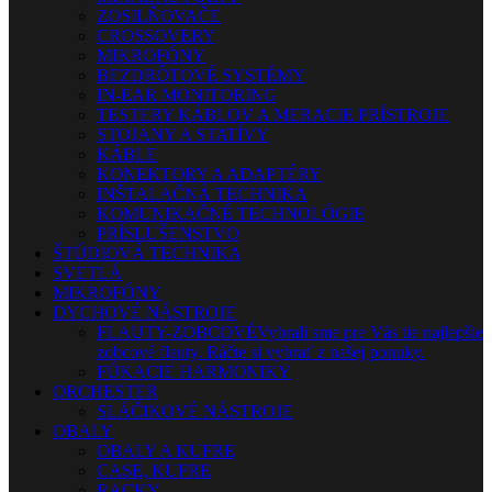
ZOSILŇOVAČE
CROSSOVERY
MIKROFÓNY
BEZDRÔTOVÉ SYSTÉMY
IN-EAR MONITORING
TESTERY KÁBLOV A MERACIE PRÍSTROJE
STOJANY A STATÍVY
KÁBLE
KONEKTORY A ADAPTÉRY
INŠTALAČNÁ TECHNIKA
KOMUNIKAČNÉ TECHNOLÓGIE
PRÍSLUŠENSTVO
ŠTÚDIOVÁ TECHNIKA
SVETLÁ
MIKROFÓNY
DYCHOVÉ NÁSTROJE
FLAUTY-ZOBCOVÉ
Vybrali sme pre Vás tie najlepšie
zobcové flauty. Ráčte si vybrať z našej ponuky.
FÚKACIE HARMONIKY
ORCHESTER
SLÁČIKOVÉ NÁSTROJE
OBALY
OBALY A KUFRE
CASE, KUFRE
RACKY