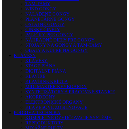
TAM-TAMY
WIND GONGY
NALADENÉ GONGY
PLANETÁRNE GONGY
OSTATNÉ GONGY
ČÍNSKE ČINELY
PALIČKY PRE GONGY
NÁHRADNÉ DIELY PRE GONGY
STOJANY NA GONGY A TAM-TAMY
OBALY A KUFRE NA GONGY
KLÁVESY
KLÁVESY
STAGE PIÁNA
DIGITÁLNE PIÁNA
KLAVÍRE
KLAVÍRNE KRÍDLA
MIDI MASTER KEYBOARDY
SYNTETIZÁTORY A PRACOVNÉ STANICE
AKORDEÓNY
ELEKTRONICKÉ ORGANY
KLÁVESOVÉ ZOSILŇOVAČE
PÓDIOVÁ TECHNIKA
KOMPLETNÉ OZVUČOVACIE SYSTÉMY
REPRODUKTORY
MIXÁŽNE PULTY