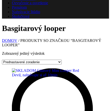
Ozvučenie a osvetlenie
Prenájom
Nahrávacie štúdio
Škola
Nové
Basgitarový looper
DOMOV
/ PRODUKTY SO ZNAČKOU “BASGITAROVÝ
LOOPER”
Zobrazený jediný výsledok