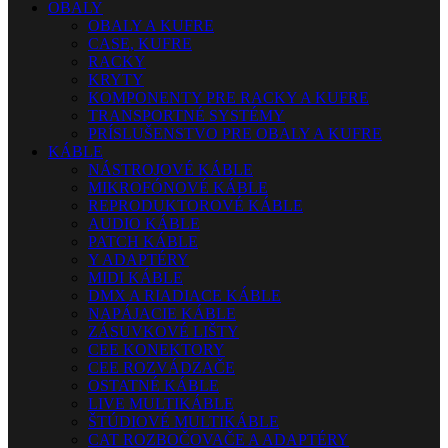
OBALY
OBALY A KUFRE
CASE, KUFRE
RACKY
KRYTY
KOMPONENTY PRE RACKY A KUFRE
TRANSPORTNÉ SYSTÉMY
PRÍSLUŠENSTVO PRE OBALY A KUFRE
KÁBLE
NÁSTROJOVÉ KÁBLE
MIKROFÓNOVÉ KÁBLE
REPRODUKTOROVÉ KÁBLE
AUDIO KÁBLE
PATCH KÁBLE
Y ADAPTÉRY
MIDI KÁBLE
DMX A RIADIACE KÁBLE
NAPÁJACIE KÁBLE
ZÁSUVKOVÉ LIŠTY
CEE KONEKTORY
CEE ROZVÁDZAČE
OSTATNÉ KÁBLE
LIVE MULTIKÁBLE
ŠTÚDIOVÉ MULTIKÁBLE
CAT ROZBOČOVAČE A ADAPTÉRY