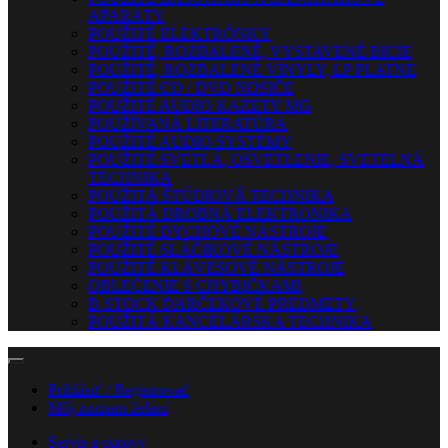
APARÁTY
POUŽITÉ ELEKTRÓNKY
POUŽITÉ, ROZBALENÉ, VYSTAVENÉ BICIE
POUŽITÉ, ROZBALENÉ VINYLY, LP PLATNE
POUŽITÉ CD / DVD NOSIČE
POUŽITÉ AUDIO KAZETY MG
POUŽÍVANÁ LITERATÚRA
POUŽITÉ AUDIO SYSTÉMY
POUŽITÉ SVETLÁ, OSVETLENIE, SVETELNÁ
TECHNIKA
POUŽITÁ ŠTÚDIOVÁ TECHNIKA
POUŽITÁ DROBNÁ ELEKTRONIKA
POUŽITÉ DYCHOVÉ NÁSTROJE
POUŽITÉ SLÁČIKOVÉ NÁSTROJE
POUŽITÉ KLÁVESOVÉ NÁSTROJE
OBLEČENIE S CHYBIČKAMI
B-STOCK DARČEKOVÉ PREDMETY
POUŽITÁ KANCELÁRSKA TECHNIKA
Prihlásiť / Registrovať
Môj zoznam želaní
Servis a opravy