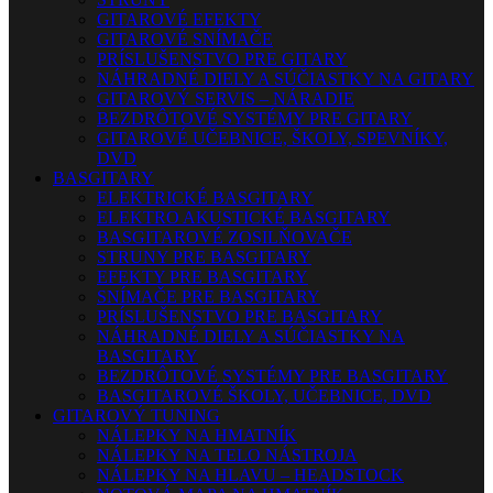
GITAROVÉ EFEKTY
GITAROVÉ SNÍMAČE
PRÍSLUŠENSTVO PRE GITARY
NÁHRADNÉ DIELY A SÚČIASTKY NA GITARY
GITAROVÝ SERVIS – NÁRADIE
BEZDRÔTOVÉ SYSTÉMY PRE GITARY
GITAROVÉ UČEBNICE, ŠKOLY, SPEVNÍKY,
DVD
BASGITARY
ELEKTRICKÉ BASGITARY
ELEKTRO AKUSTICKÉ BASGITARY
BASGITAROVÉ ZOSILŇOVAČE
STRUNY PRE BASGITARY
EFEKTY PRE BASGITARY
SNÍMAČE PRE BASGITARY
PRÍSLUŠENSTVO PRE BASGITARY
NÁHRADNÉ DIELY A SÚČIASTKY NA
BASGITARY
BEZDRÔTOVÉ SYSTÉMY PRE BASGITARY
BASGITAROVÉ ŠKOLY, UČEBNICE, DVD
GITAROVÝ TUNING
NÁLEPKY NA HMATNÍK
NÁLEPKY NA TELO NÁSTROJA
NÁLEPKY NA HLAVU – HEADSTOCK