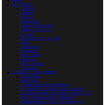
NOTY
OBLEČENIE
TRIČKÁ
MIKINY
TIELKA
ŠILTOVKY
ŠATKY NA HLAVU
TAŠKY A BATOHY
MASKY
DOČASNÉ TETOVANIE
ŠÁLY
RUKAVICE
HODINKY
OKULIARE
OPASKY
PEŇAŽENKY
TOPÁNKY
DARČEKOVÉ PREDMETY
KĽÚČENKY
HRNČEKY
ŠPERKY PRE HUDOBNÍKOV
PLECHOVÉ TABUĽKY, DEKORÁCIE
MUZIKANTSKÉ HUDOBNÉ USB KĽÚČE
NÁSTENNÉ LP VINYL HODINY
REPLIKY-MINIATÚRY HUDOBNÝCH