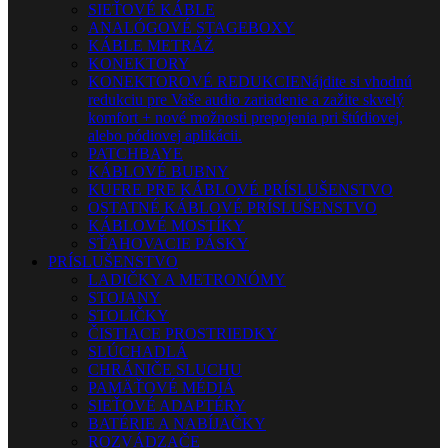
SIEŤOVÉ KÁBLE
ANALÓGOVÉ STAGEBOXY
KÁBLE METRÁŽ
KONEKTORY
KONEKTOROVÉ REDUKCIE
Nájdite si vhodnú
redukciu pre Vaše audio zariadenie a zažite skvelý
komfort + nové možnosti prepojenia pri štúdiovej,
alebo pódiovej aplikácii.
PATCHBAYE
KÁBLOVÉ BUBNY
KUFRE PRE KÁBLOVÉ PRÍSLUŠENSTVO
OSTATNÉ KÁBLOVÉ PRÍSLUŠENSTVO
KÁBLOVÉ MOSTÍKY
SŤAHOVACIE PÁSKY
PRÍSLUŠENSTVO
LADIČKY A METRONÓMY
STOJANY
STOLIČKY
ČISTIACE PROSTRIEDKY
SLÚCHADLÁ
CHRÁNIČE SLUCHU
PAMÄŤOVÉ MÉDIÁ
SIEŤOVÉ ADAPTÉRY
BATÉRIE A NABÍJAČKY
ROZVÁDZAČE