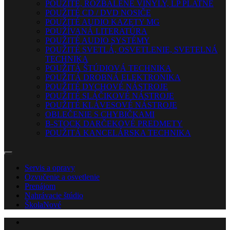
POUŽITÉ, ROZBALENÉ VINYLY, LP PLATNE
POUŽITÉ CD / DVD NOSIČE
POUŽITÉ AUDIO KAZETY MG
POUŽÍVANÁ LITERATÚRA
POUŽITÉ AUDIO SYSTÉMY
POUŽITÉ SVETLÁ, OSVETLENIE, SVETELNÁ
TECHNIKA
POUŽITÁ ŠTÚDIOVÁ TECHNIKA
POUŽITÁ DROBNÁ ELEKTRONIKA
POUŽITÉ DYCHOVÉ NÁSTROJE
POUŽITÉ SLÁČIKOVÉ NÁSTROJE
POUŽITÉ KLÁVESOVÉ NÁSTROJE
OBLEČENIE S CHYBIČKAMI
B-STOCK DARČEKOVÉ PREDMETY
POUŽITÁ KANCELÁRSKA TECHNIKA
Servis a opravy
Ozvučenie a osvetlenie
Prenájom
Nahrávacie štúdio
Škola
Nové