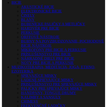
BICIE
AKUSTICKÉ BICIE
ELEKTRONICKÉ BICIE
ČINELY
BLANY
BUBENÍCKE PALIČKY A METLIČKY
HARDVÉR PRE BICIE
PERKUSIE
ORFFOVÉ NÁSTROJE
BUBNY NA POVZBUDZOVANIE, POCHODOVÉ
BICIE NÁSTROJE
MIKROFÓNY PRE BICIE A PERKUSIE
PRÍSLUŠENSTVO PRE BICIE
NÁHRADNÉ DIELY PRE BICIE
NOTY PRE BICIE A PERKUSIE
MUZIKOTERAPIA, MEDITÁCIA, JOGA, ETHNO,
EZOTERIKA
SPIEVAJÚCE MISKY
LADENÉ SPIEVAJÚCE MISKY
PRISLUŠENSTVO PRE SPIEVAJÚCE MISKY
PALIČKY PRE SPIEVAJÚCE MISKY
HANDPANY, TONGUE DRUMY
KALIMBY A SANSULY
CHIMESY
FREKVENČNÉ LADIČKY