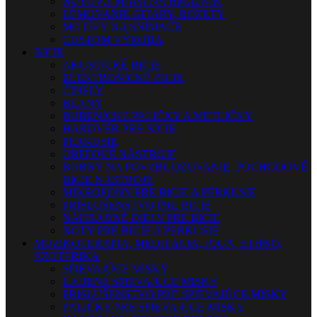
NOTOVÁ MAPA NA HMATNÍK
LEMOVANIE GITARY, ROZETY
MOTÍVY NA SNÍMAČE
CUSTOM VÝROBA
BICIE
AKUSTICKÉ BICIE
ELEKTRONICKÉ BICIE
ČINELY
BLANY
BUBENÍCKE PALIČKY A METLIČKY
HARDVÉR PRE BICIE
PERKUSIE
ORFFOVÉ NÁSTROJE
BUBNY NA POVZBUDZOVANIE, POCHODOVÉ
BICIE NÁSTROJE
MIKROFÓNY PRE BICIE A PERKUSIE
PRÍSLUŠENSTVO PRE BICIE
NÁHRADNÉ DIELY PRE BICIE
NOTY PRE BICIE A PERKUSIE
MUZIKOTERAPIA, MEDITÁCIA, JOGA, ETHNO,
EZOTERIKA
SPIEVAJÚCE MISKY
LADENÉ SPIEVAJÚCE MISKY
PRISLUŠENSTVO PRE SPIEVAJÚCE MISKY
PALIČKY PRE SPIEVAJÚCE MISKY