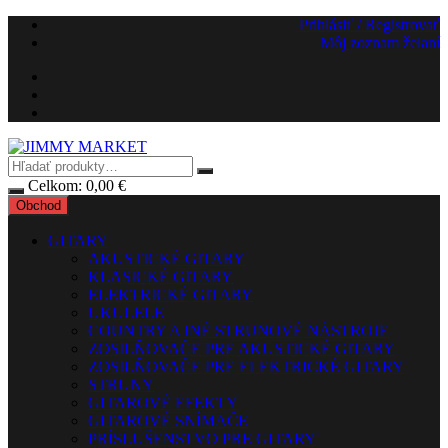
Preskočiť
Prihlásiť / Registrovať
na
Môj zoznam želaní
obsah
Celkom:
0,00
€
Obchod
GITARY
AKUSTICKÉ GITARY
KLASICKÉ GITARY
ELEKTRICKÉ GITARY
UKULELE
COUNTRY A INÉ STRUNOVÉ NÁSTROJE
ZOSILŇOVAČE PRE AKUSTICKÉ GITARY
ZOSILŇOVAČE PRE ELEKTRICKÉ GITARY
STRUNY
GITAROVÉ EFEKTY
GITAROVÉ SNÍMAČE
PRÍSLUŠENSTVO PRE GITARY