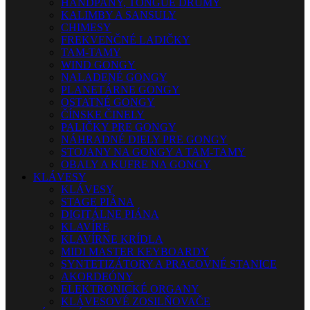
HANDPANY, TONGUE DRUMY
KALIMBY A SANSULY
CHIMESY
FREKVENČNÉ LADIČKY
TAM-TAMY
WIND GONGY
NALADENÉ GONGY
PLANETÁRNE GONGY
OSTATNÉ GONGY
ČÍNSKE ČINELY
PALIČKY PRE GONGY
NÁHRADNÉ DIELY PRE GONGY
STOJANY NA GONGY A TAM-TAMY
OBALY A KUFRE NA GONGY
KLÁVESY
KLÁVESY
STAGE PIÁNA
DIGITÁLNE PIÁNA
KLAVÍRE
KLAVÍRNE KRÍDLA
MIDI MASTER KEYBOARDY
SYNTETIZÁTORY A PRACOVNÉ STANICE
AKORDEÓNY
ELEKTRONICKÉ ORGANY
KLÁVESOVÉ ZOSILŇOVAČE