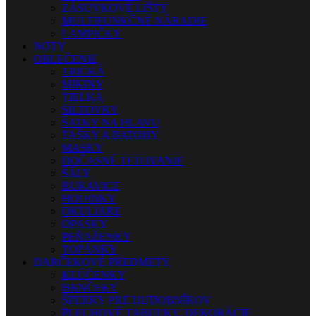
ZÁSUVKOVÉ LIŠTY
MULTIFUNKČNÉ NÁRADIE
LAMPIČKY
NOTY
OBLEČENIE
TRIČKÁ
MIKINY
TIELKA
ŠILTOVKY
ŠATKY NA HLAVU
TAŠKY A BATOHY
MASKY
DOČASNÉ TETOVANIE
ŠÁLY
RUKAVICE
HODINKY
OKULIARE
OPASKY
PEŇAŽENKY
TOPÁNKY
DARČEKOVÉ PREDMETY
KĽÚČENKY
HRNČEKY
ŠPERKY PRE HUDOBNÍKOV
PLECHOVÉ TABUĽKY, DEKORÁCIE