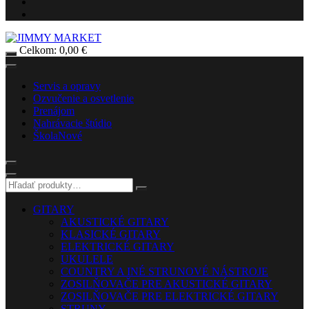
Celkom:
0,00
€
Servis a opravy
Ozvučenie a osvetlenie
Prenájom
Nahrávacie štúdio
Škola
Nové
GITARY
AKUSTICKÉ GITARY
KLASICKÉ GITARY
ELEKTRICKÉ GITARY
UKULELE
COUNTRY A INÉ STRUNOVÉ NÁSTROJE
ZOSILŇOVAČE PRE AKUSTICKÉ GITARY
ZOSILŇOVAČE PRE ELEKTRICKÉ GITARY
STRUNY