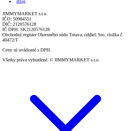
Blog
JIMMYMARKET s.r.o.
IČO: 50984551
DIČ: 2120576128
IČ DPH: SK2120576128
Obchodný register Okresného súdu Trnava, oddiel: Sro, vložka č.
40472/T
Ceny sú uvádzané s DPH.
Všetky práva vyhradené. © JIMMYMARKET s.r.o.