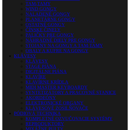
TAM-TAMY
WIND GONGY
NALADENÉ GONGY
PLANETÁRNE GONGY
OSTATNÉ GONGY
ČÍNSKE ČINELY
PALIČKY PRE GONGY
NÁHRADNÉ DIELY PRE GONGY
STOJANY NA GONGY A TAM-TAMY
OBALY A KUFRE NA GONGY
KLÁVESY
KLÁVESY
STAGE PIÁNA
DIGITÁLNE PIÁNA
KLAVÍRE
KLAVÍRNE KRÍDLA
MIDI MASTER KEYBOARDY
SYNTETIZÁTORY A PRACOVNÉ STANICE
AKORDEÓNY
ELEKTRONICKÉ ORGANY
KLÁVESOVÉ ZOSILŇOVAČE
PÓDIOVÁ TECHNIKA
KOMPLETNÉ OZVUČOVACIE SYSTÉMY
REPRODUKTORY
MIXÁŽNE PULTY