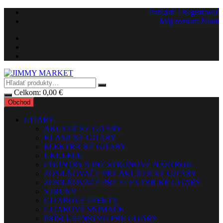
Preskočiť
Prihlásiť / Registrovať
na
Môj zoznam želaní
obsah
Celkom:
0,00
€
Obchod
GITARY
AKUSTICKÉ GITARY
KLASICKÉ GITARY
ELEKTRICKÉ GITARY
UKULELE
COUNTRY A INÉ STRUNOVÉ NÁSTROJE
ZOSILŇOVAČE PRE AKUSTICKÉ GITARY
ZOSILŇOVAČE PRE ELEKTRICKÉ GITARY
STRUNY
GITAROVÉ EFEKTY
GITAROVÉ SNÍMAČE
PRÍSLUŠENSTVO PRE GITARY