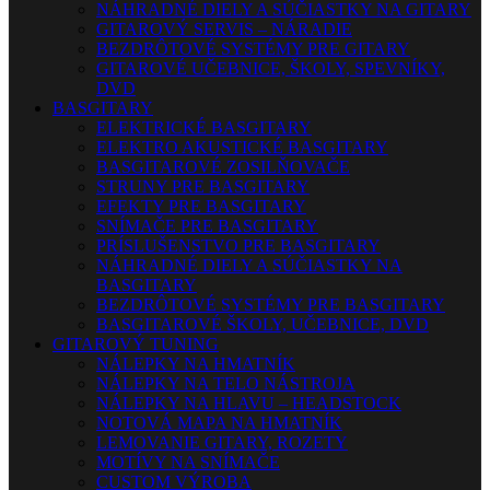
NÁHRADNÉ DIELY A SÚČIASTKY NA GITARY
GITAROVÝ SERVIS – NÁRADIE
BEZDRÔTOVÉ SYSTÉMY PRE GITARY
GITAROVÉ UČEBNICE, ŠKOLY, SPEVNÍKY,
DVD
BASGITARY
ELEKTRICKÉ BASGITARY
ELEKTRO AKUSTICKÉ BASGITARY
BASGITAROVÉ ZOSILŇOVAČE
STRUNY PRE BASGITARY
EFEKTY PRE BASGITARY
SNÍMAČE PRE BASGITARY
PRÍSLUŠENSTVO PRE BASGITARY
NÁHRADNÉ DIELY A SÚČIASTKY NA
BASGITARY
BEZDRÔTOVÉ SYSTÉMY PRE BASGITARY
BASGITAROVÉ ŠKOLY, UČEBNICE, DVD
GITAROVÝ TUNING
NÁLEPKY NA HMATNÍK
NÁLEPKY NA TELO NÁSTROJA
NÁLEPKY NA HLAVU – HEADSTOCK
NOTOVÁ MAPA NA HMATNÍK
LEMOVANIE GITARY, ROZETY
MOTÍVY NA SNÍMAČE
CUSTOM VÝROBA