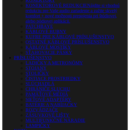
KONEKTORY
KONEKTOROVÉ REDUKCIE
Nájdite si vhodnú
redukciu pre Vaše audio zariadenie a zažite skvelý
komfort + nové možnosti prepojenia pri štúdiovej,
alebo pódiovej aplikácii.
PATCHBAYE
KÁBLOVÉ BUBNY
KUFRE PRE KÁBLOVÉ PRÍSLUŠENSTVO
OSTATNÉ KÁBLOVÉ PRÍSLUŠENSTVO
KÁBLOVÉ MOSTÍKY
SŤAHOVACIE PÁSKY
PRÍSLUŠENSTVO
LADIČKY A METRONÓMY
STOJANY
STOLIČKY
ČISTIACE PROSTRIEDKY
SLÚCHADLÁ
CHRÁNIČE SLUCHU
PAMÄŤOVÉ MÉDIÁ
SIEŤOVÉ ADAPTÉRY
BATÉRIE A NABÍJAČKY
ROZVÁDZAČE
ZÁSUVKOVÉ LIŠTY
MULTIFUNKČNÉ NÁRADIE
LAMPIČKY