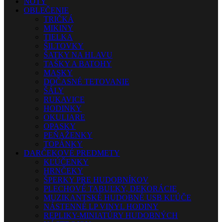
NOTY
OBLEČENIE
TRIČKÁ
MIKINY
TIELKA
ŠILTOVKY
ŠATKY NA HLAVU
TAŠKY A BATOHY
MASKY
DOČASNÉ TETOVANIE
ŠÁLY
RUKAVICE
HODINKY
OKULIARE
OPASKY
PEŇAŽENKY
TOPÁNKY
DARČEKOVÉ PREDMETY
KĽÚČENKY
HRNČEKY
ŠPERKY PRE HUDOBNÍKOV
PLECHOVÉ TABUĽKY, DEKORÁCIE
MUZIKANTSKÉ HUDOBNÉ USB KĽÚČE
NÁSTENNÉ LP VINYL HODINY
REPLIKY-MINIATÚRY HUDOBNÝCH