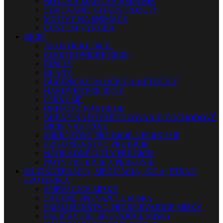
NOTOVÁ MAPA NA HMATNÍK
LEMOVANIE GITARY, ROZETY
MOTÍVY NA SNÍMAČE
CUSTOM VÝROBA
BICIE
AKUSTICKÉ BICIE
ELEKTRONICKÉ BICIE
ČINELY
BLANY
BUBENÍCKE PALIČKY A METLIČKY
HARDVÉR PRE BICIE
PERKUSIE
ORFFOVÉ NÁSTROJE
BUBNY NA POVZBUDZOVANIE, POCHODOVÉ
BICIE NÁSTROJE
MIKROFÓNY PRE BICIE A PERKUSIE
PRÍSLUŠENSTVO PRE BICIE
NÁHRADNÉ DIELY PRE BICIE
NOTY PRE BICIE A PERKUSIE
MUZIKOTERAPIA, MEDITÁCIA, JOGA, ETHNO,
EZOTERIKA
SPIEVAJÚCE MISKY
LADENÉ SPIEVAJÚCE MISKY
PRISLUŠENSTVO PRE SPIEVAJÚCE MISKY
PALIČKY PRE SPIEVAJÚCE MISKY