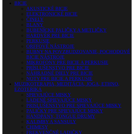
BICIE
AKUSTICKÉ BICIE
ELEKTRONICKÉ BICIE
ČINELY
BLANY
BUBENÍCKE PALIČKY A METLIČKY
HARDVÉR PRE BICIE
PERKUSIE
ORFFOVÉ NÁSTROJE
BUBNY NA POVZBUDZOVANIE, POCHODOVÉ
BICIE NÁSTROJE
MIKROFÓNY PRE BICIE A PERKUSIE
PRÍSLUŠENSTVO PRE BICIE
NÁHRADNÉ DIELY PRE BICIE
NOTY PRE BICIE A PERKUSIE
MUZIKOTERAPIA, MEDITÁCIA, JOGA, ETHNO,
EZOTERIKA
SPIEVAJÚCE MISKY
LADENÉ SPIEVAJÚCE MISKY
PRISLUŠENSTVO PRE SPIEVAJÚCE MISKY
PALIČKY PRE SPIEVAJÚCE MISKY
HANDPANY, TONGUE DRUMY
KALIMBY A SANSULY
CHIMESY
FREKVENČNÉ LADIČKY