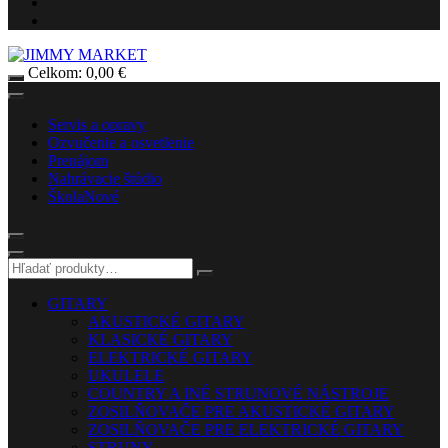
Celkom:
0,00
€
Servis a opravy
Ozvučenie a osvetlenie
Prenájom
Nahrávacie štúdio
Škola
Nové
GITARY
AKUSTICKÉ GITARY
KLASICKÉ GITARY
ELEKTRICKÉ GITARY
UKULELE
COUNTRY A INÉ STRUNOVÉ NÁSTROJE
ZOSILŇOVAČE PRE AKUSTICKÉ GITARY
ZOSILŇOVAČE PRE ELEKTRICKÉ GITARY
STRUNY