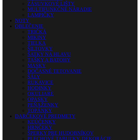
ZÁSUVKOVÉ LIŠTY
MULTIFUNKČNÉ NÁRADIE
LAMPIČKY
NOTY
OBLEČENIE
TRIČKÁ
MIKINY
TIELKA
ŠILTOVKY
ŠATKY NA HLAVU
TAŠKY A BATOHY
MASKY
DOČASNÉ TETOVANIE
ŠÁLY
RUKAVICE
HODINKY
OKULIARE
OPASKY
PEŇAŽENKY
TOPÁNKY
DARČEKOVÉ PREDMETY
KĽÚČENKY
HRNČEKY
ŠPERKY PRE HUDOBNÍKOV
PLECHOVÉ TABUĽKY, DEKORÁCIE