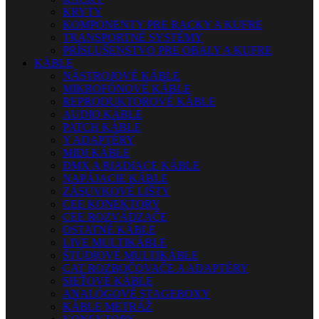
KRYTY
KOMPONENTY PRE RACKY A KUFRE
TRANSPORTNÉ SYSTÉMY
PRÍSLUŠENSTVO PRE OBALY A KUFRE
KÁBLE
NÁSTROJOVÉ KÁBLE
MIKROFÓNOVÉ KÁBLE
REPRODUKTOROVÉ KÁBLE
AUDIO KÁBLE
PATCH KÁBLE
Y ADAPTÉRY
MIDI KÁBLE
DMX A RIADIACE KÁBLE
NAPÁJACIE KÁBLE
ZÁSUVKOVÉ LIŠTY
CEE KONEKTORY
CEE ROZVÁDZAČE
OSTATNÉ KÁBLE
LIVE MULTIKÁBLE
ŠTÚDIOVÉ MULTIKÁBLE
CAT ROZBOČOVAČE A ADAPTÉRY
SIEŤOVÉ KÁBLE
ANALÓGOVÉ STAGEBOXY
KÁBLE METRÁŽ