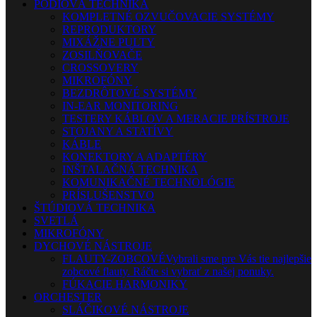
PÓDIOVÁ TECHNIKA
KOMPLETNÉ OZVUČOVACIE SYSTÉMY
REPRODUKTORY
MIXÁŽNE PULTY
ZOSILŇOVAČE
CROSSOVERY
MIKROFÓNY
BEZDRÔTOVÉ SYSTÉMY
IN-EAR MONITORING
TESTERY KÁBLOV A MERACIE PRÍSTROJE
STOJANY A STATÍVY
KÁBLE
KONEKTORY A ADAPTÉRY
INŠTALAČNÁ TECHNIKA
KOMUNIKAČNÉ TECHNOLÓGIE
PRÍSLUŠENSTVO
ŠTÚDIOVÁ TECHNIKA
SVETLÁ
MIKROFÓNY
DYCHOVÉ NÁSTROJE
FLAUTY-ZOBCOVÉ
Vybrali sme pre Vás tie najlepšie
zobcové flauty. Ráčte si vybrať z našej ponuky.
FÚKACIE HARMONIKY
ORCHESTER
SLÁČIKOVÉ NÁSTROJE