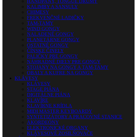
HANDPANY, TONGUE DRUMY
KALIMBY A SANSULY
CHIMESY
FREKVENČNÉ LADIČKY
TAM-TAMY
WIND GONGY
NALADENÉ GONGY
PLANETÁRNE GONGY
OSTATNÉ GONGY
ČÍNSKE ČINELY
PALIČKY PRE GONGY
NÁHRADNÉ DIELY PRE GONGY
STOJANY NA GONGY A TAM-TAMY
OBALY A KUFRE NA GONGY
KLÁVESY
KLÁVESY
STAGE PIÁNA
DIGITÁLNE PIÁNA
KLAVÍRE
KLAVÍRNE KRÍDLA
MIDI MASTER KEYBOARDY
SYNTETIZÁTORY A PRACOVNÉ STANICE
AKORDEÓNY
ELEKTRONICKÉ ORGANY
KLÁVESOVÉ ZOSILŇOVAČE