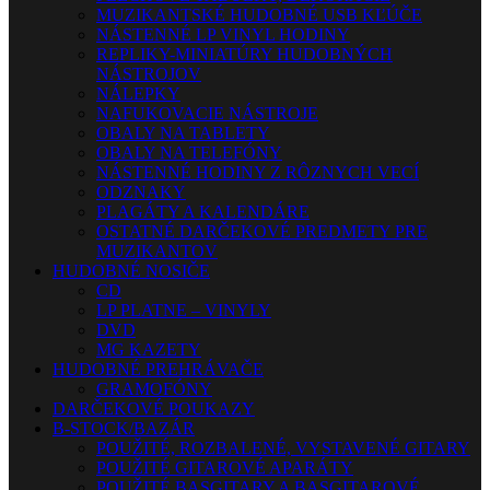
MUZIKANTSKÉ HUDOBNÉ USB KĽÚČE
NÁSTENNÉ LP VINYL HODINY
REPLIKY-MINIATÚRY HUDOBNÝCH
NÁSTROJOV
NÁLEPKY
NAFUKOVACIE NÁSTROJE
OBALY NA TABLETY
OBALY NA TELEFÓNY
NÁSTENNÉ HODINY Z RÔZNYCH VECÍ
ODZNAKY
PLAGÁTY A KALENDÁRE
OSTATNÉ DARČEKOVÉ PREDMETY PRE
MUZIKANTOV
HUDOBNÉ NOSIČE
CD
LP PLATNE – VINYLY
DVD
MG KAZETY
HUDOBNÉ PREHRÁVAČE
GRAMOFÓNY
DARČEKOVÉ POUKAZY
B-STOCK/BAZÁR
POUŽITÉ, ROZBALENÉ, VYSTAVENÉ GITARY
POUŽITÉ GITAROVÉ APARÁTY
POUŽITÉ BASGITARY A BASGITAROVÉ