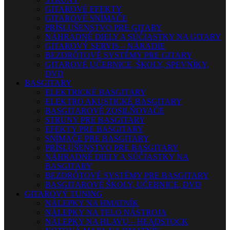
GITAROVÉ EFEKTY
GITAROVÉ SNÍMAČE
PRÍSLUŠENSTVO PRE GITARY
NÁHRADNÉ DIELY A SÚČIASTKY NA GITARY
GITAROVÝ SERVIS – NÁRADIE
BEZDRÔTOVÉ SYSTÉMY PRE GITARY
GITAROVÉ UČEBNICE, ŠKOLY, SPEVNÍKY,
DVD
BASGITARY
ELEKTRICKÉ BASGITARY
ELEKTRO AKUSTICKÉ BASGITARY
BASGITAROVÉ ZOSILŇOVAČE
STRUNY PRE BASGITARY
EFEKTY PRE BASGITARY
SNÍMAČE PRE BASGITARY
PRÍSLUŠENSTVO PRE BASGITARY
NÁHRADNÉ DIELY A SÚČIASTKY NA
BASGITARY
BEZDRÔTOVÉ SYSTÉMY PRE BASGITARY
BASGITAROVÉ ŠKOLY, UČEBNICE, DVD
GITAROVÝ TUNING
NÁLEPKY NA HMATNÍK
NÁLEPKY NA TELO NÁSTROJA
NÁLEPKY NA HLAVU – HEADSTOCK