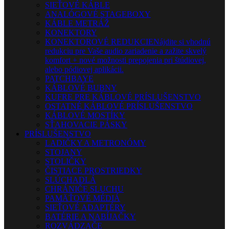
SIEŤOVÉ KÁBLE
ANALÓGOVÉ STAGEBOXY
KÁBLE METRÁŽ
KONEKTORY
KONEKTOROVÉ REDUKCIE
Nájdite si vhodnú
redukciu pre Vaše audio zariadenie a zažite skvelý
komfort + nové možnosti prepojenia pri štúdiovej,
alebo pódiovej aplikácii.
PATCHBAYE
KÁBLOVÉ BUBNY
KUFRE PRE KÁBLOVÉ PRÍSLUŠENSTVO
OSTATNÉ KÁBLOVÉ PRÍSLUŠENSTVO
KÁBLOVÉ MOSTÍKY
SŤAHOVACIE PÁSKY
PRÍSLUŠENSTVO
LADIČKY A METRONÓMY
STOJANY
STOLIČKY
ČISTIACE PROSTRIEDKY
SLÚCHADLÁ
CHRÁNIČE SLUCHU
PAMÄŤOVÉ MÉDIÁ
SIEŤOVÉ ADAPTÉRY
BATÉRIE A NABÍJAČKY
ROZVÁDZAČE