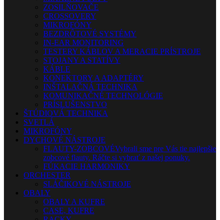
ZOSILŇOVAČE
CROSSOVERY
MIKROFÓNY
BEZDRÔTOVÉ SYSTÉMY
IN-EAR MONITORING
TESTERY KÁBLOV A MERACIE PRÍSTROJE
STOJANY A STATÍVY
KÁBLE
KONEKTORY A ADAPTÉRY
INŠTALAČNÁ TECHNIKA
KOMUNIKAČNÉ TECHNOLÓGIE
PRÍSLUŠENSTVO
ŠTÚDIOVÁ TECHNIKA
SVETLÁ
MIKROFÓNY
DYCHOVÉ NÁSTROJE
FLAUTY-ZOBCOVÉ
Vybrali sme pre Vás tie najlepšie
zobcové flauty. Ráčte si vybrať z našej ponuky.
FÚKACIE HARMONIKY
ORCHESTER
SLÁČIKOVÉ NÁSTROJE
OBALY
OBALY A KUFRE
CASE, KUFRE
RACKY