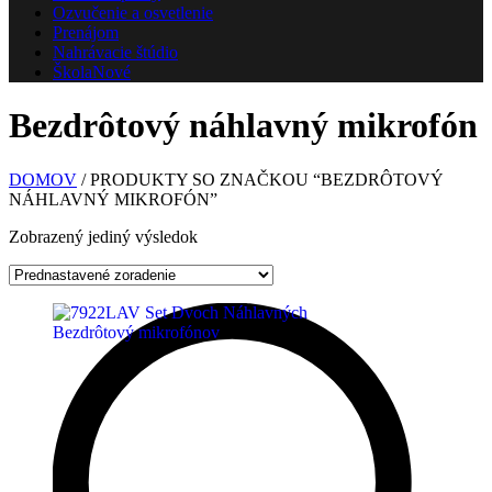
Ozvučenie a osvetlenie
Prenájom
Nahrávacie štúdio
Škola
Nové
Bezdrôtový náhlavný mikrofón
DOMOV
/ PRODUKTY SO ZNAČKOU “BEZDRÔTOVÝ
NÁHLAVNÝ MIKROFÓN”
Zobrazený jediný výsledok