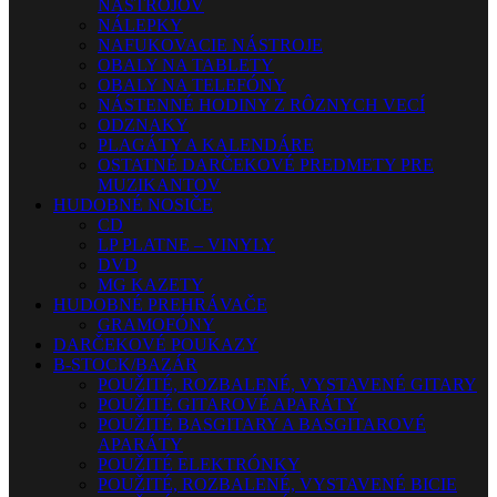
NÁSTROJOV
NÁLEPKY
NAFUKOVACIE NÁSTROJE
OBALY NA TABLETY
OBALY NA TELEFÓNY
NÁSTENNÉ HODINY Z RÔZNYCH VECÍ
ODZNAKY
PLAGÁTY A KALENDÁRE
OSTATNÉ DARČEKOVÉ PREDMETY PRE
MUZIKANTOV
HUDOBNÉ NOSIČE
CD
LP PLATNE – VINYLY
DVD
MG KAZETY
HUDOBNÉ PREHRÁVAČE
GRAMOFÓNY
DARČEKOVÉ POUKAZY
B-STOCK/BAZÁR
POUŽITÉ, ROZBALENÉ, VYSTAVENÉ GITARY
POUŽITÉ GITAROVÉ APARÁTY
POUŽITÉ BASGITARY A BASGITAROVÉ
APARÁTY
POUŽITÉ ELEKTRÓNKY
POUŽITÉ, ROZBALENÉ, VYSTAVENÉ BICIE