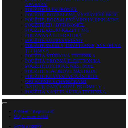
APARÁTY
POUŽITÉ ELEKTRÓNKY
POUŽITÉ, ROZBALENÉ, VYSTAVENÉ BICIE
POUŽITÉ, ROZBALENÉ VINYLY, LP PLATNE
POUŽITÉ CD / DVD NOSIČE
POUŽITÉ AUDIO KAZETY MG
POUŽÍVANÁ LITERATÚRA
POUŽITÉ AUDIO SYSTÉMY
POUŽITÉ SVETLÁ, OSVETLENIE, SVETELNÁ
TECHNIKA
POUŽITÁ ŠTÚDIOVÁ TECHNIKA
POUŽITÁ DROBNÁ ELEKTRONIKA
POUŽITÉ DYCHOVÉ NÁSTROJE
POUŽITÉ SLÁČIKOVÉ NÁSTROJE
POUŽITÉ KLÁVESOVÉ NÁSTROJE
OBLEČENIE S CHYBIČKAMI
B-STOCK DARČEKOVÉ PREDMETY
POUŽITÁ KANCELÁRSKA TECHNIKA
Prihlásiť / Registrovať
Môj zoznam želaní
Servis a opravy