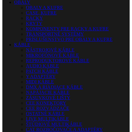
OBALY
OBALY A KUFRE
CASE, KUFRE
RACKY
KRYTY
KOMPONENTY PRE RACKY A KUFRE
TRANSPORTNÉ SYSTÉMY
PRÍSLUŠENSTVO PRE OBALY A KUFRE
KÁBLE
NÁSTROJOVÉ KÁBLE
MIKROFÓNOVÉ KÁBLE
REPRODUKTOROVÉ KÁBLE
AUDIO KÁBLE
PATCH KÁBLE
Y ADAPTÉRY
MIDI KÁBLE
DMX A RIADIACE KÁBLE
NAPÁJACIE KÁBLE
ZÁSUVKOVÉ LIŠTY
CEE KONEKTORY
CEE ROZVÁDZAČE
OSTATNÉ KÁBLE
LIVE MULTIKÁBLE
ŠTÚDIOVÉ MULTIKÁBLE
CAT ROZBOČOVAČE A ADAPTÉRY