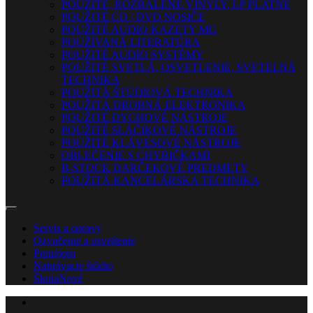
POUŽITÉ, ROZBALENÉ VINYLY, LP PLATNE
POUŽITÉ CD / DVD NOSIČE
POUŽITÉ AUDIO KAZETY MG
POUŽÍVANÁ LITERATÚRA
POUŽITÉ AUDIO SYSTÉMY
POUŽITÉ SVETLÁ, OSVETLENIE, SVETELNÁ
TECHNIKA
POUŽITÁ ŠTÚDIOVÁ TECHNIKA
POUŽITÁ DROBNÁ ELEKTRONIKA
POUŽITÉ DYCHOVÉ NÁSTROJE
POUŽITÉ SLÁČIKOVÉ NÁSTROJE
POUŽITÉ KLÁVESOVÉ NÁSTROJE
OBLEČENIE S CHYBIČKAMI
B-STOCK DARČEKOVÉ PREDMETY
POUŽITÁ KANCELÁRSKA TECHNIKA
Servis a opravy
Ozvučenie a osvetlenie
Prenájom
Nahrávacie štúdio
Škola
Nové