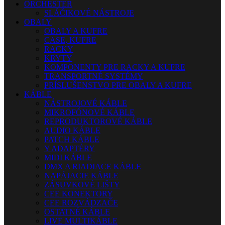
ORCHESTER
SLÁČIKOVÉ NÁSTROJE
OBALY
OBALY A KUFRE
CASE, KUFRE
RACKY
KRYTY
KOMPONENTY PRE RACKY A KUFRE
TRANSPORTNÉ SYSTÉMY
PRÍSLUŠENSTVO PRE OBALY A KUFRE
KÁBLE
NÁSTROJOVÉ KÁBLE
MIKROFÓNOVÉ KÁBLE
REPRODUKTOROVÉ KÁBLE
AUDIO KÁBLE
PATCH KÁBLE
Y ADAPTÉRY
MIDI KÁBLE
DMX A RIADIACE KÁBLE
NAPÁJACIE KÁBLE
ZÁSUVKOVÉ LIŠTY
CEE KONEKTORY
CEE ROZVÁDZAČE
OSTATNÉ KÁBLE
LIVE MULTIKÁBLE