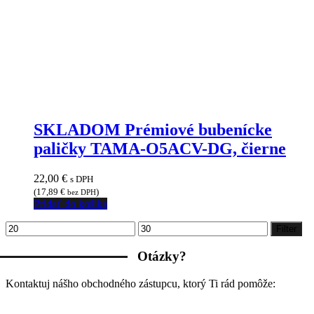
SKLADOM Prémiové bubenícke
paličky TAMA-O5ACV-DG, čierne
22,00
€
s DPH
(
17,89
€
)
bez DPH
Pridať do košíka
Minimálna
Maximálna
Filter
cena
cena
Otázky?
Kontaktuj nášho obchodného zástupcu, ktorý Ti rád pomôže: