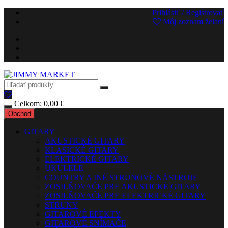
Preskočiť
Prihlásiť / Registrovať
na
Môj zoznam želaní
obsah
Celkom:
0,00
€
Obchod
GITARY
AKUSTICKÉ GITARY
KLASICKÉ GITARY
ELEKTRICKÉ GITARY
UKULELE
COUNTRY A INÉ STRUNOVÉ NÁSTROJE
ZOSILŇOVAČE PRE AKUSTICKÉ GITARY
ZOSILŇOVAČE PRE ELEKTRICKÉ GITARY
STRUNY
GITAROVÉ EFEKTY
GITAROVÉ SNÍMAČE