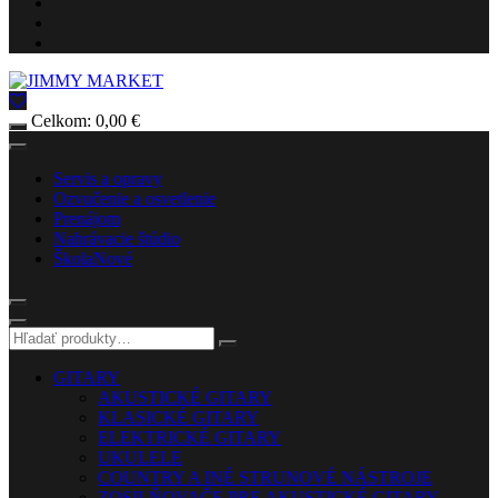
Celkom:
0,00
€
Servis a opravy
Ozvučenie a osvetlenie
Prenájom
Nahrávacie štúdio
Škola
Nové
GITARY
AKUSTICKÉ GITARY
KLASICKÉ GITARY
ELEKTRICKÉ GITARY
UKULELE
COUNTRY A INÉ STRUNOVÉ NÁSTROJE
ZOSILŇOVAČE PRE AKUSTICKÉ GITARY