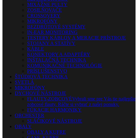
MIXÁŽNE PULTY
ZOSILŇOVAČE
CROSSOVERY
MIKROFÓNY
BEZDRÔTOVÉ SYSTÉMY
IN-EAR MONITORING
TESTERY KÁBLOV A MERACIE PRÍSTROJE
STOJANY A STATÍVY
KÁBLE
KONEKTORY A ADAPTÉRY
INŠTALAČNÁ TECHNIKA
KOMUNIKAČNÉ TECHNOLÓGIE
PRÍSLUŠENSTVO
ŠTÚDIOVÁ TECHNIKA
SVETLÁ
MIKROFÓNY
DYCHOVÉ NÁSTROJE
FLAUTY-ZOBCOVÉ
Vybrali sme pre Vás tie najlepšie
zobcové flauty. Ráčte si vybrať z našej ponuky.
FÚKACIE HARMONIKY
ORCHESTER
SLÁČIKOVÉ NÁSTROJE
OBALY
OBALY A KUFRE
CASE, KUFRE