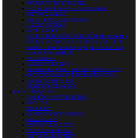
ŠTÚDIOVÉ MULTIKÁBLE
CAT ROZBOČOVAČE A ADAPTÉRY
SIEŤOVÉ KÁBLE
ANALÓGOVÉ STAGEBOXY
KÁBLE METRÁŽ
KONEKTORY
KONEKTOROVÉ REDUKCIE
Nájdite si vhodnú
redukciu pre Vaše audio zariadenie a zažite skvelý
komfort + nové možnosti prepojenia pri štúdiovej,
alebo pódiovej aplikácii.
PATCHBAYE
KÁBLOVÉ BUBNY
KUFRE PRE KÁBLOVÉ PRÍSLUŠENSTVO
OSTATNÉ KÁBLOVÉ PRÍSLUŠENSTVO
KÁBLOVÉ MOSTÍKY
SŤAHOVACIE PÁSKY
PRÍSLUŠENSTVO
LADIČKY A METRONÓMY
STOJANY
STOLIČKY
ČISTIACE PROSTRIEDKY
SLÚCHADLÁ
CHRÁNIČE SLUCHU
PAMÄŤOVÉ MÉDIÁ
SIEŤOVÉ ADAPTÉRY