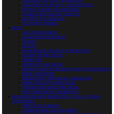
NÁLEPKY NA TELO NÁSTROJA
NÁLEPKY NA HLAVU – HEADSTOCK
NOTOVÁ MAPA NA HMATNÍK
LEMOVANIE GITARY, ROZETY
MOTÍVY NA SNÍMAČE
CUSTOM VÝROBA
BICIE
AKUSTICKÉ BICIE
ELEKTRONICKÉ BICIE
ČINELY
BLANY
BUBENÍCKE PALIČKY A METLIČKY
HARDVÉR PRE BICIE
PERKUSIE
ORFFOVÉ NÁSTROJE
BUBNY NA POVZBUDZOVANIE, POCHODOVÉ
BICIE NÁSTROJE
MIKROFÓNY PRE BICIE A PERKUSIE
PRÍSLUŠENSTVO PRE BICIE
NÁHRADNÉ DIELY PRE BICIE
NOTY PRE BICIE A PERKUSIE
MUZIKOTERAPIA, MEDITÁCIA, JOGA, ETHNO,
EZOTERIKA
SPIEVAJÚCE MISKY
LADENÉ SPIEVAJÚCE MISKY