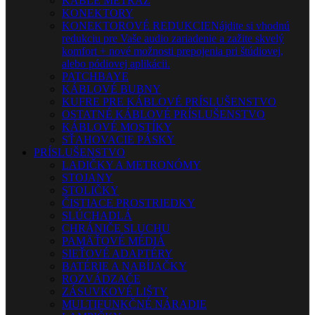
KÁBLE METRÁŽ
KONEKTORY
KONEKTOROVÉ REDUKCIE
Nájdite si vhodnú
redukciu pre Vaše audio zariadenie a zažite skvelý
komfort + nové možnosti prepojenia pri štúdiovej,
alebo pódiovej aplikácii.
PATCHBAYE
KÁBLOVÉ BUBNY
KUFRE PRE KÁBLOVÉ PRÍSLUŠENSTVO
OSTATNÉ KÁBLOVÉ PRÍSLUŠENSTVO
KÁBLOVÉ MOSTÍKY
SŤAHOVACIE PÁSKY
PRÍSLUŠENSTVO
LADIČKY A METRONÓMY
STOJANY
STOLIČKY
ČISTIACE PROSTRIEDKY
SLÚCHADLÁ
CHRÁNIČE SLUCHU
PAMÄŤOVÉ MÉDIÁ
SIEŤOVÉ ADAPTÉRY
BATÉRIE A NABÍJAČKY
ROZVÁDZAČE
ZÁSUVKOVÉ LIŠTY
MULTIFUNKČNÉ NÁRADIE