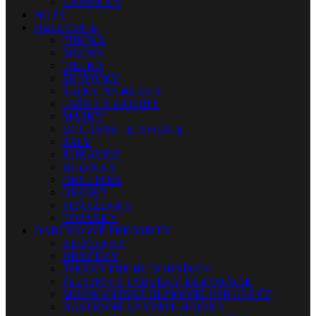
LAMPIČKY
NOTY
OBLEČENIE
TRIČKÁ
MIKINY
TIELKA
ŠILTOVKY
ŠATKY NA HLAVU
TAŠKY A BATOHY
MASKY
DOČASNÉ TETOVANIE
ŠÁLY
RUKAVICE
HODINKY
OKULIARE
OPASKY
PEŇAŽENKY
TOPÁNKY
DARČEKOVÉ PREDMETY
KĽÚČENKY
HRNČEKY
ŠPERKY PRE HUDOBNÍKOV
PLECHOVÉ TABUĽKY, DEKORÁCIE
MUZIKANTSKÉ HUDOBNÉ USB KĽÚČE
NÁSTENNÉ LP VINYL HODINY