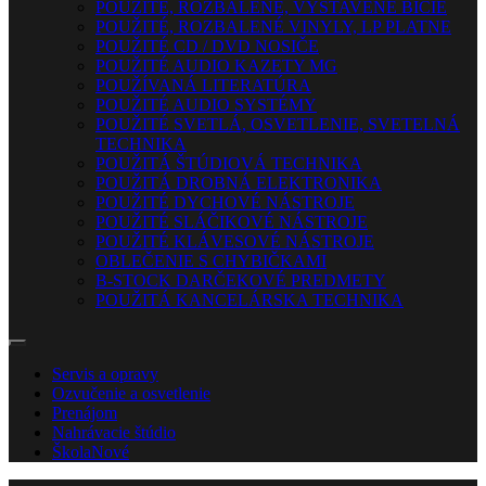
POUŽITÉ, ROZBALENÉ, VYSTAVENÉ BICIE
POUŽITÉ, ROZBALENÉ VINYLY, LP PLATNE
POUŽITÉ CD / DVD NOSIČE
POUŽITÉ AUDIO KAZETY MG
POUŽÍVANÁ LITERATÚRA
POUŽITÉ AUDIO SYSTÉMY
POUŽITÉ SVETLÁ, OSVETLENIE, SVETELNÁ
TECHNIKA
POUŽITÁ ŠTÚDIOVÁ TECHNIKA
POUŽITÁ DROBNÁ ELEKTRONIKA
POUŽITÉ DYCHOVÉ NÁSTROJE
POUŽITÉ SLÁČIKOVÉ NÁSTROJE
POUŽITÉ KLÁVESOVÉ NÁSTROJE
OBLEČENIE S CHYBIČKAMI
B-STOCK DARČEKOVÉ PREDMETY
POUŽITÁ KANCELÁRSKA TECHNIKA
Servis a opravy
Ozvučenie a osvetlenie
Prenájom
Nahrávacie štúdio
Škola
Nové