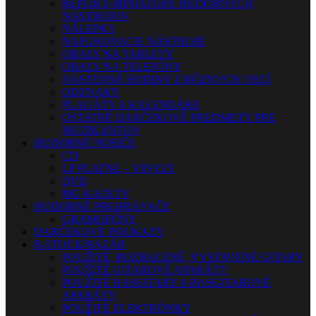
REPLIKY-MINIATÚRY HUDOBNÝCH
NÁSTROJOV
NÁLEPKY
NAFUKOVACIE NÁSTROJE
OBALY NA TABLETY
OBALY NA TELEFÓNY
NÁSTENNÉ HODINY Z RÔZNYCH VECÍ
ODZNAKY
PLAGÁTY A KALENDÁRE
OSTATNÉ DARČEKOVÉ PREDMETY PRE
MUZIKANTOV
HUDOBNÉ NOSIČE
CD
LP PLATNE – VINYLY
DVD
MG KAZETY
HUDOBNÉ PREHRÁVAČE
GRAMOFÓNY
DARČEKOVÉ POUKAZY
B-STOCK/BAZÁR
POUŽITÉ, ROZBALENÉ, VYSTAVENÉ GITARY
POUŽITÉ GITAROVÉ APARÁTY
POUŽITÉ BASGITARY A BASGITAROVÉ
APARÁTY
POUŽITÉ ELEKTRÓNKY