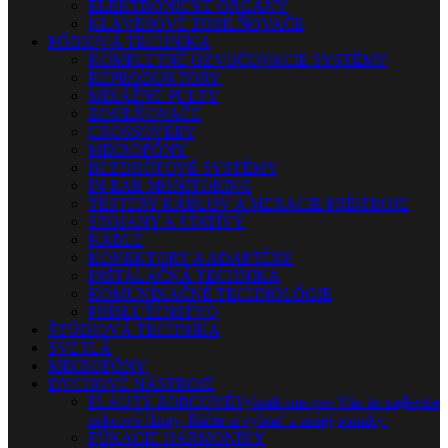
ELEKTRONICKÉ ORGANY
KLÁVESOVÉ ZOSILŇOVAČE
PÓDIOVÁ TECHNIKA
KOMPLETNÉ OZVUČOVACIE SYSTÉMY
REPRODUKTORY
MIXÁŽNE PULTY
ZOSILŇOVAČE
CROSSOVERY
MIKROFÓNY
BEZDRÔTOVÉ SYSTÉMY
IN-EAR MONITORING
TESTERY KÁBLOV A MERACIE PRÍSTROJE
STOJANY A STATÍVY
KÁBLE
KONEKTORY A ADAPTÉRY
INŠTALAČNÁ TECHNIKA
KOMUNIKAČNÉ TECHNOLÓGIE
PRÍSLUŠENSTVO
ŠTÚDIOVÁ TECHNIKA
SVETLÁ
MIKROFÓNY
DYCHOVÉ NÁSTROJE
FLAUTY-ZOBCOVÉ
Vybrali sme pre Vás tie najlepšie
zobcové flauty. Ráčte si vybrať z našej ponuky.
FÚKACIE HARMONIKY