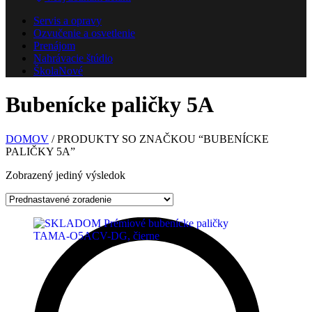
Servis a opravy
Ozvučenie a osvetlenie
Prenájom
Nahrávacie štúdio
Škola
Nové
Bubenícke paličky 5A
DOMOV
/ PRODUKTY SO ZNAČKOU “BUBENÍCKE
PALIČKY 5A”
Zobrazený jediný výsledok