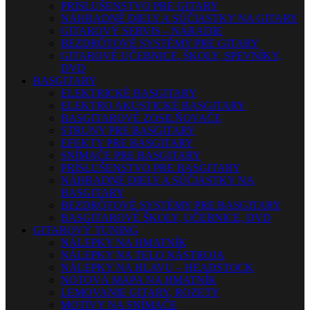
PRÍSLUŠENSTVO PRE GITARY
NÁHRADNÉ DIELY A SÚČIASTKY NA GITARY
GITAROVÝ SERVIS – NÁRADIE
BEZDRÔTOVÉ SYSTÉMY PRE GITARY
GITAROVÉ UČEBNICE, ŠKOLY, SPEVNÍKY,
DVD
BASGITARY
ELEKTRICKÉ BASGITARY
ELEKTRO AKUSTICKÉ BASGITARY
BASGITAROVÉ ZOSILŇOVAČE
STRUNY PRE BASGITARY
EFEKTY PRE BASGITARY
SNÍMAČE PRE BASGITARY
PRÍSLUŠENSTVO PRE BASGITARY
NÁHRADNÉ DIELY A SÚČIASTKY NA
BASGITARY
BEZDRÔTOVÉ SYSTÉMY PRE BASGITARY
BASGITAROVÉ ŠKOLY, UČEBNICE, DVD
GITAROVÝ TUNING
NÁLEPKY NA HMATNÍK
NÁLEPKY NA TELO NÁSTROJA
NÁLEPKY NA HLAVU – HEADSTOCK
NOTOVÁ MAPA NA HMATNÍK
LEMOVANIE GITARY, ROZETY
MOTÍVY NA SNÍMAČE