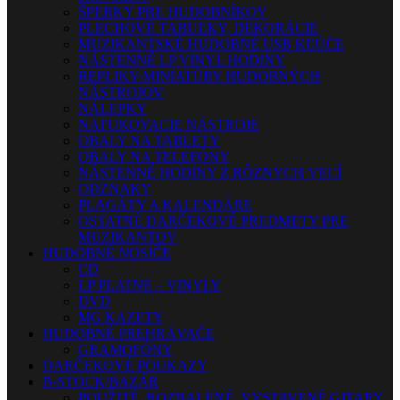
ŠPERKY PRE HUDOBNÍKOV
PLECHOVÉ TABUĽKY, DEKORÁCIE
MUZIKANTSKÉ HUDOBNÉ USB KĽÚČE
NÁSTENNÉ LP VINYL HODINY
REPLIKY-MINIATÚRY HUDOBNÝCH
NÁSTROJOV
NÁLEPKY
NAFUKOVACIE NÁSTROJE
OBALY NA TABLETY
OBALY NA TELEFÓNY
NÁSTENNÉ HODINY Z RÔZNYCH VECÍ
ODZNAKY
PLAGÁTY A KALENDÁRE
OSTATNÉ DARČEKOVÉ PREDMETY PRE
MUZIKANTOV
HUDOBNÉ NOSIČE
CD
LP PLATNE – VINYLY
DVD
MG KAZETY
HUDOBNÉ PREHRÁVAČE
GRAMOFÓNY
DARČEKOVÉ POUKAZY
B-STOCK/BAZÁR
POUŽITÉ, ROZBALENÉ, VYSTAVENÉ GITARY