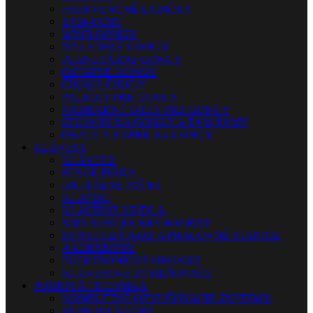
FREKVENČNÉ LADIČKY
TAM-TAMY
WIND GONGY
NALADENÉ GONGY
PLANETÁRNE GONGY
OSTATNÉ GONGY
ČÍNSKE ČINELY
PALIČKY PRE GONGY
NÁHRADNÉ DIELY PRE GONGY
STOJANY NA GONGY A TAM-TAMY
OBALY A KUFRE NA GONGY
KLÁVESY
KLÁVESY
STAGE PIÁNA
DIGITÁLNE PIÁNA
KLAVÍRE
KLAVÍRNE KRÍDLA
MIDI MASTER KEYBOARDY
SYNTETIZÁTORY A PRACOVNÉ STANICE
AKORDEÓNY
ELEKTRONICKÉ ORGANY
KLÁVESOVÉ ZOSILŇOVAČE
PÓDIOVÁ TECHNIKA
KOMPLETNÉ OZVUČOVACIE SYSTÉMY
REPRODUKTORY