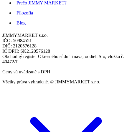
Prečo JIMMY MARKET?
Filozofia
Blog
JIMMYMARKET s.r.o.
IČO: 50984551
DIČ: 2120576128
IČ DPH: SK2120576128
Obchodný register Okresného súdu Trnava, oddiel: Sro, vložka č.
40472/T
Ceny sú uvádzané s DPH.
Všetky práva vyhradené. © JIMMYMARKET s.r.o.