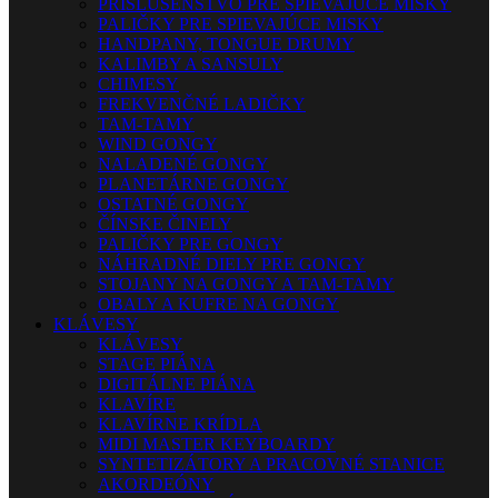
PRISLUŠENSTVO PRE SPIEVAJÚCE MISKY
PALIČKY PRE SPIEVAJÚCE MISKY
HANDPANY, TONGUE DRUMY
KALIMBY A SANSULY
CHIMESY
FREKVENČNÉ LADIČKY
TAM-TAMY
WIND GONGY
NALADENÉ GONGY
PLANETÁRNE GONGY
OSTATNÉ GONGY
ČÍNSKE ČINELY
PALIČKY PRE GONGY
NÁHRADNÉ DIELY PRE GONGY
STOJANY NA GONGY A TAM-TAMY
OBALY A KUFRE NA GONGY
KLÁVESY
KLÁVESY
STAGE PIÁNA
DIGITÁLNE PIÁNA
KLAVÍRE
KLAVÍRNE KRÍDLA
MIDI MASTER KEYBOARDY
SYNTETIZÁTORY A PRACOVNÉ STANICE
AKORDEÓNY