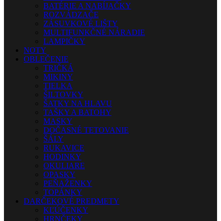
BATÉRIE A NABÍJAČKY
ROZVÁDZAČE
ZÁSUVKOVÉ LIŠTY
MULTIFUNKČNÉ NÁRADIE
LAMPIČKY
NOTY
OBLEČENIE
TRIČKÁ
MIKINY
TIELKA
ŠILTOVKY
ŠATKY NA HLAVU
TAŠKY A BATOHY
MASKY
DOČASNÉ TETOVANIE
ŠÁLY
RUKAVICE
HODINKY
OKULIARE
OPASKY
PEŇAŽENKY
TOPÁNKY
DARČEKOVÉ PREDMETY
KĽÚČENKY
HRNČEKY