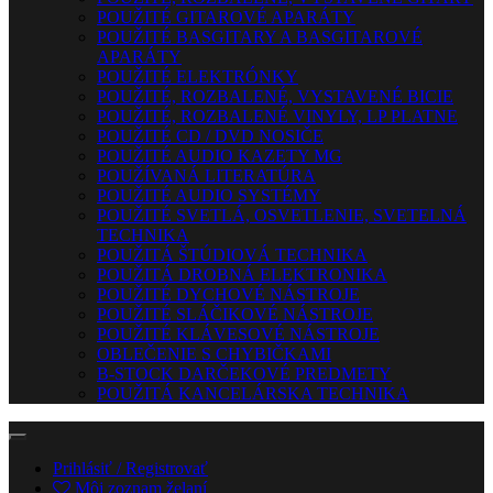
POUŽITÉ GITAROVÉ APARÁTY
POUŽITÉ BASGITARY A BASGITAROVÉ
APARÁTY
POUŽITÉ ELEKTRÓNKY
POUŽITÉ, ROZBALENÉ, VYSTAVENÉ BICIE
POUŽITÉ, ROZBALENÉ VINYLY, LP PLATNE
POUŽITÉ CD / DVD NOSIČE
POUŽITÉ AUDIO KAZETY MG
POUŽÍVANÁ LITERATÚRA
POUŽITÉ AUDIO SYSTÉMY
POUŽITÉ SVETLÁ, OSVETLENIE, SVETELNÁ
TECHNIKA
POUŽITÁ ŠTÚDIOVÁ TECHNIKA
POUŽITÁ DROBNÁ ELEKTRONIKA
POUŽITÉ DYCHOVÉ NÁSTROJE
POUŽITÉ SLÁČIKOVÉ NÁSTROJE
POUŽITÉ KLÁVESOVÉ NÁSTROJE
OBLEČENIE S CHYBIČKAMI
B-STOCK DARČEKOVÉ PREDMETY
POUŽITÁ KANCELÁRSKA TECHNIKA
Prihlásiť / Registrovať
Môj zoznam želaní