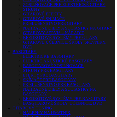
ZOSILŇOVAČE PRE ELEKTRICKÉ GITARY
STRUNY
GITAROVÉ EFEKTY
GITAROVÉ SNÍMAČE
PRÍSLUŠENSTVO PRE GITARY
NÁHRADNÉ DIELY A SÚČIASTKY NA GITARY
GITAROVÝ SERVIS – NÁRADIE
BEZDRÔTOVÉ SYSTÉMY PRE GITARY
GITAROVÉ UČEBNICE, ŠKOLY, SPEVNÍKY,
DVD
BASGITARY
ELEKTRICKÉ BASGITARY
ELEKTRO AKUSTICKÉ BASGITARY
BASGITAROVÉ ZOSILŇOVAČE
STRUNY PRE BASGITARY
EFEKTY PRE BASGITARY
SNÍMAČE PRE BASGITARY
PRÍSLUŠENSTVO PRE BASGITARY
NÁHRADNÉ DIELY A SÚČIASTKY NA
BASGITARY
BEZDRÔTOVÉ SYSTÉMY PRE BASGITARY
BASGITAROVÉ ŠKOLY, UČEBNICE, DVD
GITAROVÝ TUNING
NÁLEPKY NA HMATNÍK