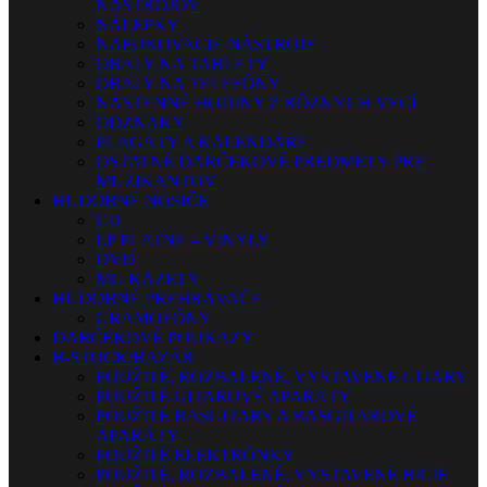
NÁSTROJOV
NÁLEPKY
NAFUKOVACIE NÁSTROJE
OBALY NA TABLETY
OBALY NA TELEFÓNY
NÁSTENNÉ HODINY Z RÔZNYCH VECÍ
ODZNAKY
PLAGÁTY A KALENDÁRE
OSTATNÉ DARČEKOVÉ PREDMETY PRE
MUZIKANTOV
HUDOBNÉ NOSIČE
CD
LP PLATNE – VINYLY
DVD
MG KAZETY
HUDOBNÉ PREHRÁVAČE
GRAMOFÓNY
DARČEKOVÉ POUKAZY
B-STOCK/BAZÁR
POUŽITÉ, ROZBALENÉ, VYSTAVENÉ GITARY
POUŽITÉ GITAROVÉ APARÁTY
POUŽITÉ BASGITARY A BASGITAROVÉ
APARÁTY
POUŽITÉ ELEKTRÓNKY
POUŽITÉ, ROZBALENÉ, VYSTAVENÉ BICIE