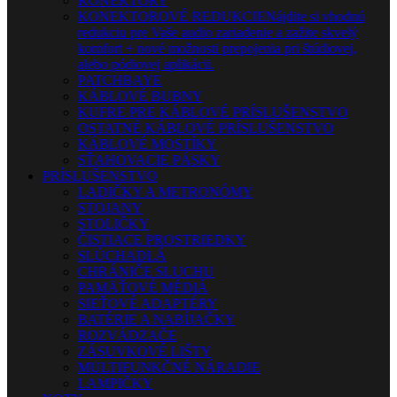
KONEKTORY
KONEKTOROVÉ REDUKCIE
Nájdite si vhodnú
redukciu pre Vaše audio zariadenie a zažite skvelý
komfort + nové možnosti prepojenia pri štúdiovej,
alebo pódiovej aplikácii.
PATCHBAYE
KÁBLOVÉ BUBNY
KUFRE PRE KÁBLOVÉ PRÍSLUŠENSTVO
OSTATNÉ KÁBLOVÉ PRÍSLUŠENSTVO
KÁBLOVÉ MOSTÍKY
SŤAHOVACIE PÁSKY
PRÍSLUŠENSTVO
LADIČKY A METRONÓMY
STOJANY
STOLIČKY
ČISTIACE PROSTRIEDKY
SLÚCHADLÁ
CHRÁNIČE SLUCHU
PAMÄŤOVÉ MÉDIÁ
SIEŤOVÉ ADAPTÉRY
BATÉRIE A NABÍJAČKY
ROZVÁDZAČE
ZÁSUVKOVÉ LIŠTY
MULTIFUNKČNÉ NÁRADIE
LAMPIČKY