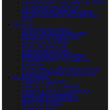
NÁHRADNÉ DIELY A SÚČIASTKY NA GITARY
GITAROVÝ SERVIS – NÁRADIE
BEZDRÔTOVÉ SYSTÉMY PRE GITARY
GITAROVÉ UČEBNICE, ŠKOLY, SPEVNÍKY,
DVD
BASGITARY
ELEKTRICKÉ BASGITARY
ELEKTRO AKUSTICKÉ BASGITARY
BASGITAROVÉ ZOSILŇOVAČE
STRUNY PRE BASGITARY
EFEKTY PRE BASGITARY
SNÍMAČE PRE BASGITARY
PRÍSLUŠENSTVO PRE BASGITARY
NÁHRADNÉ DIELY A SÚČIASTKY NA
BASGITARY
BEZDRÔTOVÉ SYSTÉMY PRE BASGITARY
BASGITAROVÉ ŠKOLY, UČEBNICE, DVD
GITAROVÝ TUNING
NÁLEPKY NA HMATNÍK
NÁLEPKY NA TELO NÁSTROJA
NÁLEPKY NA HLAVU – HEADSTOCK
NOTOVÁ MAPA NA HMATNÍK
LEMOVANIE GITARY, ROZETY
MOTÍVY NA SNÍMAČE
CUSTOM VÝROBA