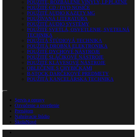
POUŽITÉ, ROZBALENÉ VINYLY, LP PLATNE
POUŽITÉ CD / DVD NOSIČE
POUŽITÉ AUDIO KAZETY MG
POUŽÍVANÁ LITERATÚRA
POUŽITÉ AUDIO SYSTÉMY
POUŽITÉ SVETLÁ, OSVETLENIE, SVETELNÁ
TECHNIKA
POUŽITÁ ŠTÚDIOVÁ TECHNIKA
POUŽITÁ DROBNÁ ELEKTRONIKA
POUŽITÉ DYCHOVÉ NÁSTROJE
POUŽITÉ SLÁČIKOVÉ NÁSTROJE
POUŽITÉ KLÁVESOVÉ NÁSTROJE
OBLEČENIE S CHYBIČKAMI
B-STOCK DARČEKOVÉ PREDMETY
POUŽITÁ KANCELÁRSKA TECHNIKA
Servis a opravy
Ozvučenie a osvetlenie
Prenájom
Nahrávacie štúdio
Škola
Nové