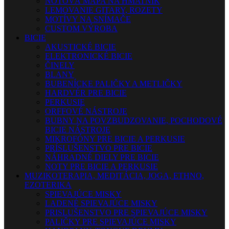
NOTOVÁ MAPA NA HMATNÍK
LEMOVANIE GITARY, ROZETY
MOTÍVY NA SNÍMAČE
CUSTOM VÝROBA
BICIE
AKUSTICKÉ BICIE
ELEKTRONICKÉ BICIE
ČINELY
BLANY
BUBENÍCKE PALIČKY A METLIČKY
HARDVÉR PRE BICIE
PERKUSIE
ORFFOVÉ NÁSTROJE
BUBNY NA POVZBUDZOVANIE, POCHODOVÉ
BICIE NÁSTROJE
MIKROFÓNY PRE BICIE A PERKUSIE
PRÍSLUŠENSTVO PRE BICIE
NÁHRADNÉ DIELY PRE BICIE
NOTY PRE BICIE A PERKUSIE
MUZIKOTERAPIA, MEDITÁCIA, JOGA, ETHNO,
EZOTERIKA
SPIEVAJÚCE MISKY
LADENÉ SPIEVAJÚCE MISKY
PRISLUŠENSTVO PRE SPIEVAJÚCE MISKY
PALIČKY PRE SPIEVAJÚCE MISKY