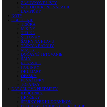
ZÁSUVKOVÉ LIŠTY
MULTIFUNKČNÉ NÁRADIE
LAMPIČKY
NOTY
OBLEČENIE
TRIČKÁ
MIKINY
TIELKA
ŠILTOVKY
ŠATKY NA HLAVU
TAŠKY A BATOHY
MASKY
DOČASNÉ TETOVANIE
ŠÁLY
RUKAVICE
HODINKY
OKULIARE
OPASKY
PEŇAŽENKY
TOPÁNKY
DARČEKOVÉ PREDMETY
KĽÚČENKY
HRNČEKY
ŠPERKY PRE HUDOBNÍKOV
PLECHOVÉ TABUĽKY, DEKORÁCIE