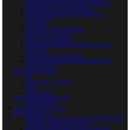
MUZIKANTSKÉ HUDOBNÉ USB KĽÚČE
NÁSTENNÉ LP VINYL HODINY
REPLIKY-MINIATÚRY HUDOBNÝCH
NÁSTROJOV
NÁLEPKY
NAFUKOVACIE NÁSTROJE
OBALY NA TABLETY
OBALY NA TELEFÓNY
NÁSTENNÉ HODINY Z RÔZNYCH VECÍ
ODZNAKY
PLAGÁTY A KALENDÁRE
OSTATNÉ DARČEKOVÉ PREDMETY PRE
MUZIKANTOV
HUDOBNÉ NOSIČE
CD
LP PLATNE – VINYLY
DVD
MG KAZETY
HUDOBNÉ PREHRÁVAČE
GRAMOFÓNY
DARČEKOVÉ POUKAZY
B-STOCK/BAZÁR
POUŽITÉ, ROZBALENÉ, VYSTAVENÉ GITARY
POUŽITÉ GITAROVÉ APARÁTY
POUŽITÉ BASGITARY A BASGITAROVÉ