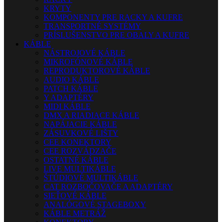
KRYTY
KOMPONENTY PRE RACKY A KUFRE
TRANSPORTNÉ SYSTÉMY
PRÍSLUŠENSTVO PRE OBALY A KUFRE
KÁBLE
NÁSTROJOVÉ KÁBLE
MIKROFÓNOVÉ KÁBLE
REPRODUKTOROVÉ KÁBLE
AUDIO KÁBLE
PATCH KÁBLE
Y ADAPTÉRY
MIDI KÁBLE
DMX A RIADIACE KÁBLE
NAPÁJACIE KÁBLE
ZÁSUVKOVÉ LIŠTY
CEE KONEKTORY
CEE ROZVÁDZAČE
OSTATNÉ KÁBLE
LIVE MULTIKÁBLE
ŠTÚDIOVÉ MULTIKÁBLE
CAT ROZBOČOVAČE A ADAPTÉRY
SIEŤOVÉ KÁBLE
ANALÓGOVÉ STAGEBOXY
KÁBLE METRÁŽ