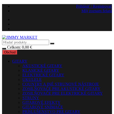
Preskočiť
Prihlásiť / Registrovať
na
Môj zoznam želaní
obsah
Celkom:
0,00
€
Obchod
GITARY
AKUSTICKÉ GITARY
KLASICKÉ GITARY
ELEKTRICKÉ GITARY
UKULELE
COUNTRY A INÉ STRUNOVÉ NÁSTROJE
ZOSILŇOVAČE PRE AKUSTICKÉ GITARY
ZOSILŇOVAČE PRE ELEKTRICKÉ GITARY
STRUNY
GITAROVÉ EFEKTY
GITAROVÉ SNÍMAČE
PRÍSLUŠENSTVO PRE GITARY