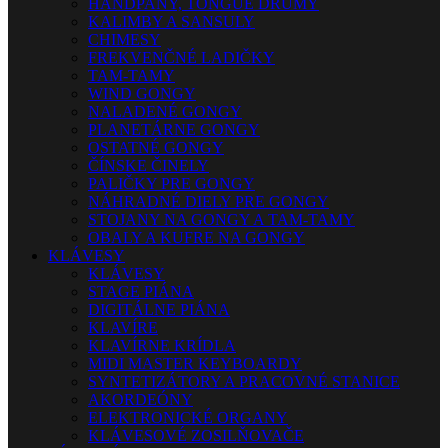
HANDPANY, TONGUE DRUMY
KALIMBY A SANSULY
CHIMESY
FREKVENČNÉ LADIČKY
TAM-TAMY
WIND GONGY
NALADENÉ GONGY
PLANETÁRNE GONGY
OSTATNÉ GONGY
ČÍNSKE ČINELY
PALIČKY PRE GONGY
NÁHRADNÉ DIELY PRE GONGY
STOJANY NA GONGY A TAM-TAMY
OBALY A KUFRE NA GONGY
KLÁVESY
KLÁVESY
STAGE PIÁNA
DIGITÁLNE PIÁNA
KLAVÍRE
KLAVÍRNE KRÍDLA
MIDI MASTER KEYBOARDY
SYNTETIZÁTORY A PRACOVNÉ STANICE
AKORDEÓNY
ELEKTRONICKÉ ORGANY
KLÁVESOVÉ ZOSILŇOVAČE