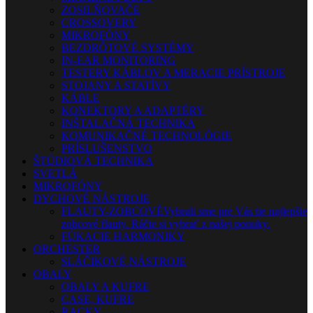
ZOSILŇOVAČE
CROSSOVERY
MIKROFÓNY
BEZDRÔTOVÉ SYSTÉMY
IN-EAR MONITORING
TESTERY KÁBLOV A MERACIE PRÍSTROJE
STOJANY A STATÍVY
KÁBLE
KONEKTORY A ADAPTÉRY
INŠTALAČNÁ TECHNIKA
KOMUNIKAČNÉ TECHNOLÓGIE
PRÍSLUŠENSTVO
ŠTÚDIOVÁ TECHNIKA
SVETLÁ
MIKROFÓNY
DYCHOVÉ NÁSTROJE
FLAUTY-ZOBCOVÉ
Vybrali sme pre Vás tie najlepšie
zobcové flauty. Ráčte si vybrať z našej ponuky.
FÚKACIE HARMONIKY
ORCHESTER
SLÁČIKOVÉ NÁSTROJE
OBALY
OBALY A KUFRE
CASE, KUFRE
RACKY