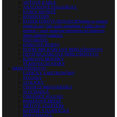
SIEŤOVÉ KÁBLE
ANALÓGOVÉ STAGEBOXY
KÁBLE METRÁŽ
KONEKTORY
KONEKTOROVÉ REDUKCIE
Nájdite si vhodnú
redukciu pre Vaše audio zariadenie a zažite skvelý
komfort + nové možnosti prepojenia pri štúdiovej,
alebo pódiovej aplikácii.
PATCHBAYE
KÁBLOVÉ BUBNY
KUFRE PRE KÁBLOVÉ PRÍSLUŠENSTVO
OSTATNÉ KÁBLOVÉ PRÍSLUŠENSTVO
KÁBLOVÉ MOSTÍKY
SŤAHOVACIE PÁSKY
PRÍSLUŠENSTVO
LADIČKY A METRONÓMY
STOJANY
STOLIČKY
ČISTIACE PROSTRIEDKY
SLÚCHADLÁ
CHRÁNIČE SLUCHU
PAMÄŤOVÉ MÉDIÁ
SIEŤOVÉ ADAPTÉRY
BATÉRIE A NABÍJAČKY
ROZVÁDZAČE