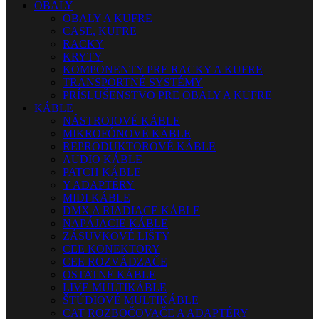
OBALY
OBALY A KUFRE
CASE, KUFRE
RACKY
KRYTY
KOMPONENTY PRE RACKY A KUFRE
TRANSPORTNÉ SYSTÉMY
PRÍSLUŠENSTVO PRE OBALY A KUFRE
KÁBLE
NÁSTROJOVÉ KÁBLE
MIKROFÓNOVÉ KÁBLE
REPRODUKTOROVÉ KÁBLE
AUDIO KÁBLE
PATCH KÁBLE
Y ADAPTÉRY
MIDI KÁBLE
DMX A RIADIACE KÁBLE
NAPÁJACIE KÁBLE
ZÁSUVKOVÉ LIŠTY
CEE KONEKTORY
CEE ROZVÁDZAČE
OSTATNÉ KÁBLE
LIVE MULTIKÁBLE
ŠTÚDIOVÉ MULTIKÁBLE
CAT ROZBOČOVAČE A ADAPTÉRY