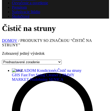
Ozvučenie a osvetlenie
Prenájom
Nahrávacie štúdio
Škola
Nové
Čistič na struny
DOMOV
/ PRODUKTY SO ZNAČKOU “ČISTIČ NA
STRUNY”
Zobrazený jediný výsledok
Zľava!