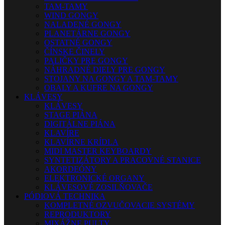
TAM-TAMY
WIND GONGY
NALADENÉ GONGY
PLANETÁRNE GONGY
OSTATNÉ GONGY
ČÍNSKE ČINELY
PALIČKY PRE GONGY
NÁHRADNÉ DIELY PRE GONGY
STOJANY NA GONGY A TAM-TAMY
OBALY A KUFRE NA GONGY
KLÁVESY
KLÁVESY
STAGE PIÁNA
DIGITÁLNE PIÁNA
KLAVÍRE
KLAVÍRNE KRÍDLA
MIDI MASTER KEYBOARDY
SYNTETIZÁTORY A PRACOVNÉ STANICE
AKORDEÓNY
ELEKTRONICKÉ ORGANY
KLÁVESOVÉ ZOSILŇOVAČE
PÓDIOVÁ TECHNIKA
KOMPLETNÉ OZVUČOVACIE SYSTÉMY
REPRODUKTORY
MIXÁŽNE PULTY