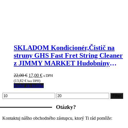
SKLADOM Kondicionér,Čistič na
struny GHS Fast Fret String Cleaner
z JIMMY MARKET Hudobniny
SENICA
Pôvodná
Aktuálna
22,00
€
17,00
€
s DPH
cena
cena
(
13,82
€
)
bez DPH
bola:
je:
Pridať do košíka
22,00 €.
17,00 €.
Minimálna
Maximálna
Filter
cena
cena
Otázky?
Kontaktuj nášho obchodného zástupcu, ktorý Ti rád pomôže: