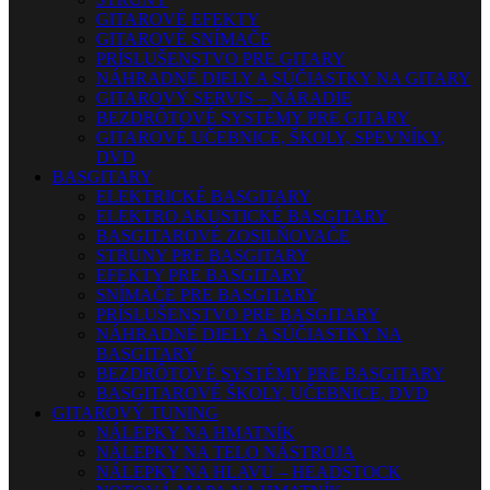
GITAROVÉ EFEKTY
GITAROVÉ SNÍMAČE
PRÍSLUŠENSTVO PRE GITARY
NÁHRADNÉ DIELY A SÚČIASTKY NA GITARY
GITAROVÝ SERVIS – NÁRADIE
BEZDRÔTOVÉ SYSTÉMY PRE GITARY
GITAROVÉ UČEBNICE, ŠKOLY, SPEVNÍKY,
DVD
BASGITARY
ELEKTRICKÉ BASGITARY
ELEKTRO AKUSTICKÉ BASGITARY
BASGITAROVÉ ZOSILŇOVAČE
STRUNY PRE BASGITARY
EFEKTY PRE BASGITARY
SNÍMAČE PRE BASGITARY
PRÍSLUŠENSTVO PRE BASGITARY
NÁHRADNÉ DIELY A SÚČIASTKY NA
BASGITARY
BEZDRÔTOVÉ SYSTÉMY PRE BASGITARY
BASGITAROVÉ ŠKOLY, UČEBNICE, DVD
GITAROVÝ TUNING
NÁLEPKY NA HMATNÍK
NÁLEPKY NA TELO NÁSTROJA
NÁLEPKY NA HLAVU – HEADSTOCK