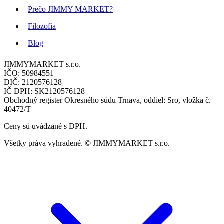
Prečo JIMMY MARKET?
Filozofia
Blog
JIMMYMARKET s.r.o.
IČO: 50984551
DIČ: 2120576128
IČ DPH: SK2120576128
Obchodný register Okresného súdu Trnava, oddiel: Sro, vložka č.
40472/T
Ceny sú uvádzané s DPH.
Všetky práva vyhradené. © JIMMYMARKET s.r.o.