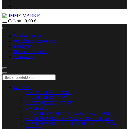
Celkom:
0,00
€
Servis a opravy
Ozvučenie a osvetlenie
Prenájom
Nahrávacie štúdio
Škola
Nové
GITARY
AKUSTICKÉ GITARY
KLASICKÉ GITARY
ELEKTRICKÉ GITARY
UKULELE
COUNTRY A INÉ STRUNOVÉ NÁSTROJE
ZOSILŇOVAČE PRE AKUSTICKÉ GITARY
ZOSILŇOVAČE PRE ELEKTRICKÉ GITARY
STRUNY