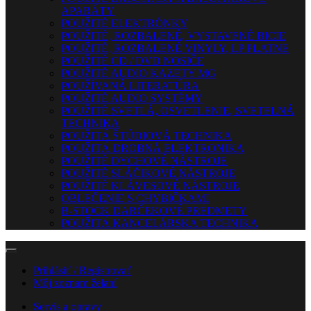
APARÁTY
POUŽITÉ ELEKTRÓNKY
POUŽITÉ, ROZBALENÉ, VYSTAVENÉ BICIE
POUŽITÉ, ROZBALENÉ VINYLY, LP PLATNE
POUŽITÉ CD / DVD NOSIČE
POUŽITÉ AUDIO KAZETY MG
POUŽÍVANÁ LITERATÚRA
POUŽITÉ AUDIO SYSTÉMY
POUŽITÉ SVETLÁ, OSVETLENIE, SVETELNÁ
TECHNIKA
POUŽITÁ ŠTÚDIOVÁ TECHNIKA
POUŽITÁ DROBNÁ ELEKTRONIKA
POUŽITÉ DYCHOVÉ NÁSTROJE
POUŽITÉ SLÁČIKOVÉ NÁSTROJE
POUŽITÉ KLÁVESOVÉ NÁSTROJE
OBLEČENIE S CHYBIČKAMI
B-STOCK DARČEKOVÉ PREDMETY
POUŽITÁ KANCELÁRSKA TECHNIKA
Prihlásiť / Registrovať
Môj zoznam želaní
Servis a opravy