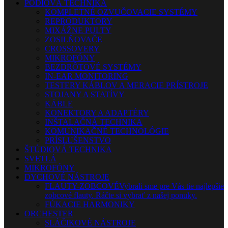
PÓDIOVÁ TECHNIKA
KOMPLETNÉ OZVUČOVACIE SYSTÉMY
REPRODUKTORY
MIXÁŽNE PULTY
ZOSILŇOVAČE
CROSSOVERY
MIKROFÓNY
BEZDRÔTOVÉ SYSTÉMY
IN-EAR MONITORING
TESTERY KÁBLOV A MERACIE PRÍSTROJE
STOJANY A STATÍVY
KÁBLE
KONEKTORY A ADAPTÉRY
INŠTALAČNÁ TECHNIKA
KOMUNIKAČNÉ TECHNOLÓGIE
PRÍSLUŠENSTVO
ŠTÚDIOVÁ TECHNIKA
SVETLÁ
MIKROFÓNY
DYCHOVÉ NÁSTROJE
FLAUTY-ZOBCOVÉ
Vybrali sme pre Vás tie najlepšie
zobcové flauty. Ráčte si vybrať z našej ponuky.
FÚKACIE HARMONIKY
ORCHESTER
SLÁČIKOVÉ NÁSTROJE