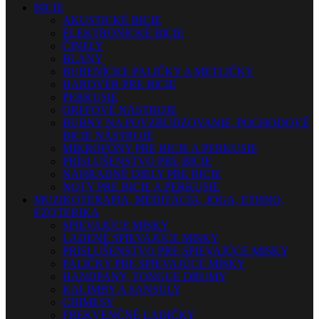
BICIE
AKUSTICKÉ BICIE
ELEKTRONICKÉ BICIE
ČINELY
BLANY
BUBENÍCKE PALIČKY A METLIČKY
HARDVÉR PRE BICIE
PERKUSIE
ORFFOVÉ NÁSTROJE
BUBNY NA POVZBUDZOVANIE, POCHODOVÉ
BICIE NÁSTROJE
MIKROFÓNY PRE BICIE A PERKUSIE
PRÍSLUŠENSTVO PRE BICIE
NÁHRADNÉ DIELY PRE BICIE
NOTY PRE BICIE A PERKUSIE
MUZIKOTERAPIA, MEDITÁCIA, JOGA, ETHNO,
EZOTERIKA
SPIEVAJÚCE MISKY
LADENÉ SPIEVAJÚCE MISKY
PRISLUŠENSTVO PRE SPIEVAJÚCE MISKY
PALIČKY PRE SPIEVAJÚCE MISKY
HANDPANY, TONGUE DRUMY
KALIMBY A SANSULY
CHIMESY
FREKVENČNÉ LADIČKY