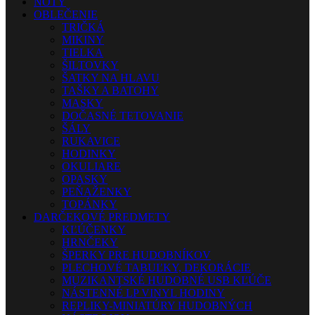
NOTY
OBLEČENIE
TRIČKÁ
MIKINY
TIELKA
ŠILTOVKY
ŠATKY NA HLAVU
TAŠKY A BATOHY
MASKY
DOČASNÉ TETOVANIE
ŠÁLY
RUKAVICE
HODINKY
OKULIARE
OPASKY
PEŇAŽENKY
TOPÁNKY
DARČEKOVÉ PREDMETY
KĽÚČENKY
HRNČEKY
ŠPERKY PRE HUDOBNÍKOV
PLECHOVÉ TABUĽKY, DEKORÁCIE
MUZIKANTSKÉ HUDOBNÉ USB KĽÚČE
NÁSTENNÉ LP VINYL HODINY
REPLIKY-MINIATÚRY HUDOBNÝCH