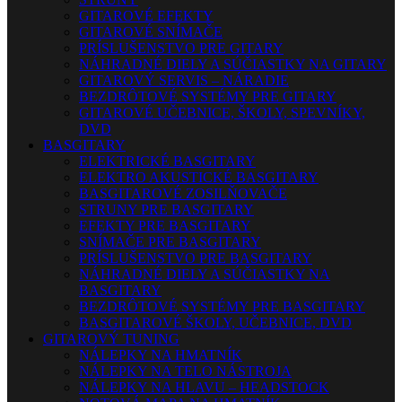
GITAROVÉ EFEKTY
GITAROVÉ SNÍMAČE
PRÍSLUŠENSTVO PRE GITARY
NÁHRADNÉ DIELY A SÚČIASTKY NA GITARY
GITAROVÝ SERVIS – NÁRADIE
BEZDRÔTOVÉ SYSTÉMY PRE GITARY
GITAROVÉ UČEBNICE, ŠKOLY, SPEVNÍKY,
DVD
BASGITARY
ELEKTRICKÉ BASGITARY
ELEKTRO AKUSTICKÉ BASGITARY
BASGITAROVÉ ZOSILŇOVAČE
STRUNY PRE BASGITARY
EFEKTY PRE BASGITARY
SNÍMAČE PRE BASGITARY
PRÍSLUŠENSTVO PRE BASGITARY
NÁHRADNÉ DIELY A SÚČIASTKY NA
BASGITARY
BEZDRÔTOVÉ SYSTÉMY PRE BASGITARY
BASGITAROVÉ ŠKOLY, UČEBNICE, DVD
GITAROVÝ TUNING
NÁLEPKY NA HMATNÍK
NÁLEPKY NA TELO NÁSTROJA
NÁLEPKY NA HLAVU – HEADSTOCK