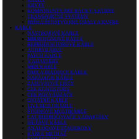
KRYTY
KOMPONENTY PRE RACKY A KUFRE
TRANSPORTNÉ SYSTÉMY
PRÍSLUŠENSTVO PRE OBALY A KUFRE
KÁBLE
NÁSTROJOVÉ KÁBLE
MIKROFÓNOVÉ KÁBLE
REPRODUKTOROVÉ KÁBLE
AUDIO KÁBLE
PATCH KÁBLE
Y ADAPTÉRY
MIDI KÁBLE
DMX A RIADIACE KÁBLE
NAPÁJACIE KÁBLE
ZÁSUVKOVÉ LIŠTY
CEE KONEKTORY
CEE ROZVÁDZAČE
OSTATNÉ KÁBLE
LIVE MULTIKÁBLE
ŠTÚDIOVÉ MULTIKÁBLE
CAT ROZBOČOVAČE A ADAPTÉRY
SIEŤOVÉ KÁBLE
ANALÓGOVÉ STAGEBOXY
KÁBLE METRÁŽ