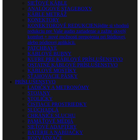
SIEŤOVÉ KÁBLE
ANALÓGOVÉ STAGEBOXY
KÁBLE METRÁŽ
KONEKTORY
KONEKTOROVÉ REDUKCIE
Nájdite si vhodnú
redukciu pre Vaše audio zariadenie a zažite skvelý
komfort + nové možnosti prepojenia pri štúdiovej,
alebo pódiovej aplikácii.
PATCHBAYE
KÁBLOVÉ BUBNY
KUFRE PRE KÁBLOVÉ PRÍSLUŠENSTVO
OSTATNÉ KÁBLOVÉ PRÍSLUŠENSTVO
KÁBLOVÉ MOSTÍKY
SŤAHOVACIE PÁSKY
PRÍSLUŠENSTVO
LADIČKY A METRONÓMY
STOJANY
STOLIČKY
ČISTIACE PROSTRIEDKY
SLÚCHADLÁ
CHRÁNIČE SLUCHU
PAMÄŤOVÉ MÉDIÁ
SIEŤOVÉ ADAPTÉRY
BATÉRIE A NABÍJAČKY
ROZVÁDZAČE