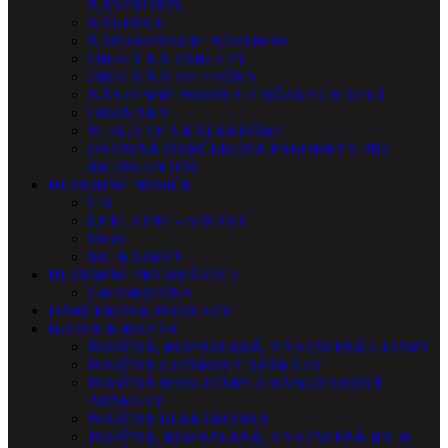
NÁSTROJOV
NÁLEPKY
NAFUKOVACIE NÁSTROJE
OBALY NA TABLETY
OBALY NA TELEFÓNY
NÁSTENNÉ HODINY Z RÔZNYCH VECÍ
ODZNAKY
PLAGÁTY A KALENDÁRE
OSTATNÉ DARČEKOVÉ PREDMETY PRE
MUZIKANTOV
HUDOBNÉ NOSIČE
CD
LP PLATNE – VINYLY
DVD
MG KAZETY
HUDOBNÉ PREHRÁVAČE
GRAMOFÓNY
DARČEKOVÉ POUKAZY
B-STOCK/BAZÁR
POUŽITÉ, ROZBALENÉ, VYSTAVENÉ GITARY
POUŽITÉ GITAROVÉ APARÁTY
POUŽITÉ BASGITARY A BASGITAROVÉ
APARÁTY
POUŽITÉ ELEKTRÓNKY
POUŽITÉ, ROZBALENÉ, VYSTAVENÉ BICIE