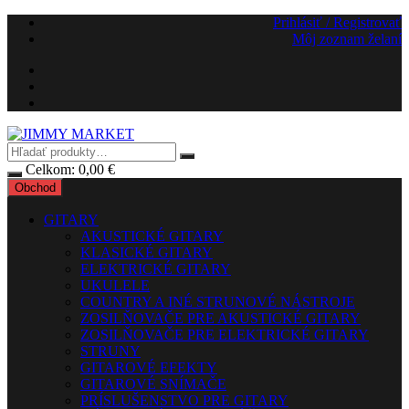
Preskočiť
Prihlásiť / Registrovať
na
Môj zoznam želaní
obsah
Celkom:
0,00
€
Obchod
GITARY
AKUSTICKÉ GITARY
KLASICKÉ GITARY
ELEKTRICKÉ GITARY
UKULELE
COUNTRY A INÉ STRUNOVÉ NÁSTROJE
ZOSILŇOVAČE PRE AKUSTICKÉ GITARY
ZOSILŇOVAČE PRE ELEKTRICKÉ GITARY
STRUNY
GITAROVÉ EFEKTY
GITAROVÉ SNÍMAČE
PRÍSLUŠENSTVO PRE GITARY