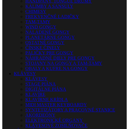
HANDPANY, TONGUE DRUMY
KALIMBY A SANSULY
CHIMESY
FREKVENČNÉ LADIČKY
TAM-TAMY
WIND GONGY
NALADENÉ GONGY
PLANETÁRNE GONGY
OSTATNÉ GONGY
ČÍNSKE ČINELY
PALIČKY PRE GONGY
NÁHRADNÉ DIELY PRE GONGY
STOJANY NA GONGY A TAM-TAMY
OBALY A KUFRE NA GONGY
KLÁVESY
KLÁVESY
STAGE PIÁNA
DIGITÁLNE PIÁNA
KLAVÍRE
KLAVÍRNE KRÍDLA
MIDI MASTER KEYBOARDY
SYNTETIZÁTORY A PRACOVNÉ STANICE
AKORDEÓNY
ELEKTRONICKÉ ORGANY
KLÁVESOVÉ ZOSILŇOVAČE