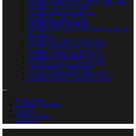
POUŽITÉ, ROZBALENÉ VINYLY, LP PLATNE
POUŽITÉ CD / DVD NOSIČE
POUŽITÉ AUDIO KAZETY MG
POUŽÍVANÁ LITERATÚRA
POUŽITÉ AUDIO SYSTÉMY
POUŽITÉ SVETLÁ, OSVETLENIE, SVETELNÁ
TECHNIKA
POUŽITÁ ŠTÚDIOVÁ TECHNIKA
POUŽITÁ DROBNÁ ELEKTRONIKA
POUŽITÉ DYCHOVÉ NÁSTROJE
POUŽITÉ SLÁČIKOVÉ NÁSTROJE
POUŽITÉ KLÁVESOVÉ NÁSTROJE
OBLEČENIE S CHYBIČKAMI
B-STOCK DARČEKOVÉ PREDMETY
POUŽITÁ KANCELÁRSKA TECHNIKA
Servis a opravy
Ozvučenie a osvetlenie
Prenájom
Nahrávacie štúdio
Škola
Nové