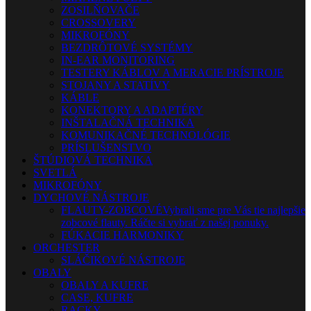
ZOSILŇOVAČE
CROSSOVERY
MIKROFÓNY
BEZDRÔTOVÉ SYSTÉMY
IN-EAR MONITORING
TESTERY KÁBLOV A MERACIE PRÍSTROJE
STOJANY A STATÍVY
KÁBLE
KONEKTORY A ADAPTÉRY
INŠTALAČNÁ TECHNIKA
KOMUNIKAČNÉ TECHNOLÓGIE
PRÍSLUŠENSTVO
ŠTÚDIOVÁ TECHNIKA
SVETLÁ
MIKROFÓNY
DYCHOVÉ NÁSTROJE
FLAUTY-ZOBCOVÉ
Vybrali sme pre Vás tie najlepšie
zobcové flauty. Ráčte si vybrať z našej ponuky.
FÚKACIE HARMONIKY
ORCHESTER
SLÁČIKOVÉ NÁSTROJE
OBALY
OBALY A KUFRE
CASE, KUFRE
RACKY