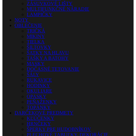
ZÁSUVKOVÉ LIŠTY
MULTIFUNKČNÉ NÁRADIE
LAMPIČKY
NOTY
OBLEČENIE
TRIČKÁ
MIKINY
TIELKA
ŠILTOVKY
ŠATKY NA HLAVU
TAŠKY A BATOHY
MASKY
DOČASNÉ TETOVANIE
ŠÁLY
RUKAVICE
HODINKY
OKULIARE
OPASKY
PEŇAŽENKY
TOPÁNKY
DARČEKOVÉ PREDMETY
KĽÚČENKY
HRNČEKY
ŠPERKY PRE HUDOBNÍKOV
PLECHOVÉ TABUĽKY, DEKORÁCIE