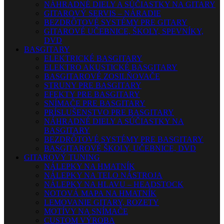
NÁHRADNÉ DIELY A SÚČIASTKY NA GITARY
GITAROVÝ SERVIS – NÁRADIE
BEZDRÔTOVÉ SYSTÉMY PRE GITARY
GITAROVÉ UČEBNICE, ŠKOLY, SPEVNÍKY,
DVD
BASGITARY
ELEKTRICKÉ BASGITARY
ELEKTRO AKUSTICKÉ BASGITARY
BASGITAROVÉ ZOSILŇOVAČE
STRUNY PRE BASGITARY
EFEKTY PRE BASGITARY
SNÍMAČE PRE BASGITARY
PRÍSLUŠENSTVO PRE BASGITARY
NÁHRADNÉ DIELY A SÚČIASTKY NA
BASGITARY
BEZDRÔTOVÉ SYSTÉMY PRE BASGITARY
BASGITAROVÉ ŠKOLY, UČEBNICE, DVD
GITAROVÝ TUNING
NÁLEPKY NA HMATNÍK
NÁLEPKY NA TELO NÁSTROJA
NÁLEPKY NA HLAVU – HEADSTOCK
NOTOVÁ MAPA NA HMATNÍK
LEMOVANIE GITARY, ROZETY
MOTÍVY NA SNÍMAČE
CUSTOM VÝROBA