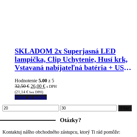
SKLADOM 2x Superjasná LED
lampička, Clip Uchytenie, Husí krk,
Vstavaná nabíjateľná batéria + USB
kábel
Hodnotenie
5.00
z 5
Pôvodná
Aktuálna
32,50
€
26,00
€
s DPH
cena
cena
(
21,14
€
)
bez DPH
bola:
je:
Pridať do košíka
32,50 €.
26,00 €.
Minimálna
Maximálna
Filter
cena
cena
Otázky?
Kontaktuj nášho obchodného zástupcu, ktorý Ti rád pomôže: