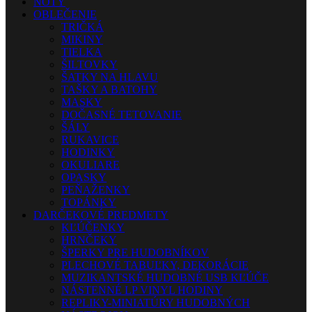
NOTY
OBLEČENIE
TRIČKÁ
MIKINY
TIELKA
ŠILTOVKY
ŠATKY NA HLAVU
TAŠKY A BATOHY
MASKY
DOČASNÉ TETOVANIE
ŠÁLY
RUKAVICE
HODINKY
OKULIARE
OPASKY
PEŇAŽENKY
TOPÁNKY
DARČEKOVÉ PREDMETY
KĽÚČENKY
HRNČEKY
ŠPERKY PRE HUDOBNÍKOV
PLECHOVÉ TABUĽKY, DEKORÁCIE
MUZIKANTSKÉ HUDOBNÉ USB KĽÚČE
NÁSTENNÉ LP VINYL HODINY
REPLIKY-MINIATÚRY HUDOBNÝCH