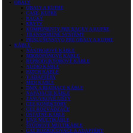
OBALY
OBALY A KUFRE
CASE, KUFRE
RACKY
KRYTY
KOMPONENTY PRE RACKY A KUFRE
TRANSPORTNÉ SYSTÉMY
PRÍSLUŠENSTVO PRE OBALY A KUFRE
KÁBLE
NÁSTROJOVÉ KÁBLE
MIKROFÓNOVÉ KÁBLE
REPRODUKTOROVÉ KÁBLE
AUDIO KÁBLE
PATCH KÁBLE
Y ADAPTÉRY
MIDI KÁBLE
DMX A RIADIACE KÁBLE
NAPÁJACIE KÁBLE
ZÁSUVKOVÉ LIŠTY
CEE KONEKTORY
CEE ROZVÁDZAČE
OSTATNÉ KÁBLE
LIVE MULTIKÁBLE
ŠTÚDIOVÉ MULTIKÁBLE
CAT ROZBOČOVAČE A ADAPTÉRY