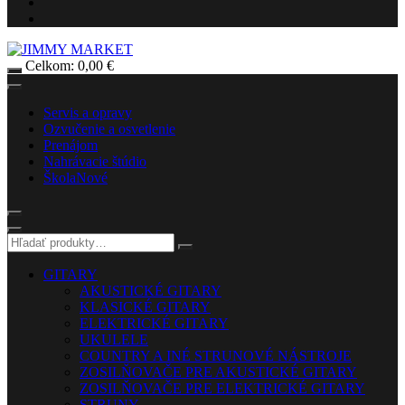
Celkom:
0,00
€
Servis a opravy
Ozvučenie a osvetlenie
Prenájom
Nahrávacie štúdio
Škola
Nové
GITARY
AKUSTICKÉ GITARY
KLASICKÉ GITARY
ELEKTRICKÉ GITARY
UKULELE
COUNTRY A INÉ STRUNOVÉ NÁSTROJE
ZOSILŇOVAČE PRE AKUSTICKÉ GITARY
ZOSILŇOVAČE PRE ELEKTRICKÉ GITARY
STRUNY