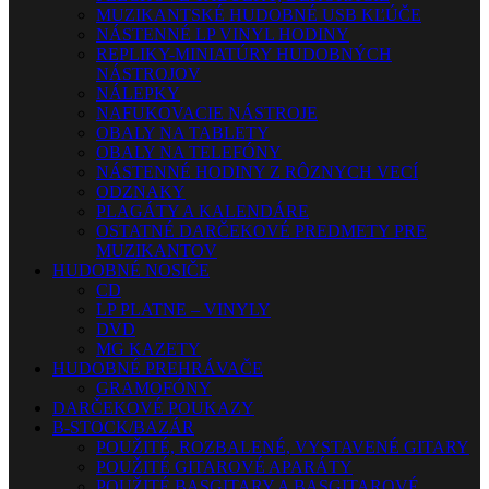
MUZIKANTSKÉ HUDOBNÉ USB KĽÚČE
NÁSTENNÉ LP VINYL HODINY
REPLIKY-MINIATÚRY HUDOBNÝCH
NÁSTROJOV
NÁLEPKY
NAFUKOVACIE NÁSTROJE
OBALY NA TABLETY
OBALY NA TELEFÓNY
NÁSTENNÉ HODINY Z RÔZNYCH VECÍ
ODZNAKY
PLAGÁTY A KALENDÁRE
OSTATNÉ DARČEKOVÉ PREDMETY PRE
MUZIKANTOV
HUDOBNÉ NOSIČE
CD
LP PLATNE – VINYLY
DVD
MG KAZETY
HUDOBNÉ PREHRÁVAČE
GRAMOFÓNY
DARČEKOVÉ POUKAZY
B-STOCK/BAZÁR
POUŽITÉ, ROZBALENÉ, VYSTAVENÉ GITARY
POUŽITÉ GITAROVÉ APARÁTY
POUŽITÉ BASGITARY A BASGITAROVÉ