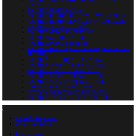
APARÁTY
POUŽITÉ ELEKTRÓNKY
POUŽITÉ, ROZBALENÉ, VYSTAVENÉ BICIE
POUŽITÉ, ROZBALENÉ VINYLY, LP PLATNE
POUŽITÉ CD / DVD NOSIČE
POUŽITÉ AUDIO KAZETY MG
POUŽÍVANÁ LITERATÚRA
POUŽITÉ AUDIO SYSTÉMY
POUŽITÉ SVETLÁ, OSVETLENIE, SVETELNÁ
TECHNIKA
POUŽITÁ ŠTÚDIOVÁ TECHNIKA
POUŽITÁ DROBNÁ ELEKTRONIKA
POUŽITÉ DYCHOVÉ NÁSTROJE
POUŽITÉ SLÁČIKOVÉ NÁSTROJE
POUŽITÉ KLÁVESOVÉ NÁSTROJE
OBLEČENIE S CHYBIČKAMI
B-STOCK DARČEKOVÉ PREDMETY
POUŽITÁ KANCELÁRSKA TECHNIKA
Prihlásiť / Registrovať
Môj zoznam želaní
Servis a opravy