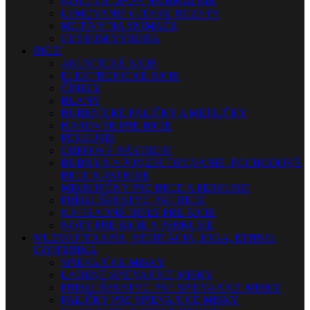
NOTOVÁ MAPA NA HMATNÍK
LEMOVANIE GITARY, ROZETY
MOTÍVY NA SNÍMAČE
CUSTOM VÝROBA
BICIE
AKUSTICKÉ BICIE
ELEKTRONICKÉ BICIE
ČINELY
BLANY
BUBENÍCKE PALIČKY A METLIČKY
HARDVÉR PRE BICIE
PERKUSIE
ORFFOVÉ NÁSTROJE
BUBNY NA POVZBUDZOVANIE, POCHODOVÉ
BICIE NÁSTROJE
MIKROFÓNY PRE BICIE A PERKUSIE
PRÍSLUŠENSTVO PRE BICIE
NÁHRADNÉ DIELY PRE BICIE
NOTY PRE BICIE A PERKUSIE
MUZIKOTERAPIA, MEDITÁCIA, JOGA, ETHNO,
EZOTERIKA
SPIEVAJÚCE MISKY
LADENÉ SPIEVAJÚCE MISKY
PRISLUŠENSTVO PRE SPIEVAJÚCE MISKY
PALIČKY PRE SPIEVAJÚCE MISKY