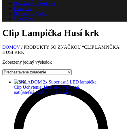
Ozvučenie a osvetlenie
Prenájom
Nahrávacie štúdio
Škola
Nové
Clip Lampička Husí krk
DOMOV
/ PRODUKTY SO ZNAČKOU “CLIP LAMPIČKA
HUSÍ KRK”
Zobrazený jediný výsledok
Zľava!