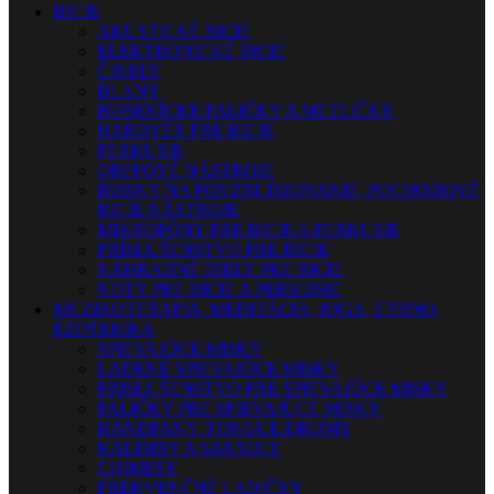
BICIE
AKUSTICKÉ BICIE
ELEKTRONICKÉ BICIE
ČINELY
BLANY
BUBENÍCKE PALIČKY A METLIČKY
HARDVÉR PRE BICIE
PERKUSIE
ORFFOVÉ NÁSTROJE
BUBNY NA POVZBUDZOVANIE, POCHODOVÉ
BICIE NÁSTROJE
MIKROFÓNY PRE BICIE A PERKUSIE
PRÍSLUŠENSTVO PRE BICIE
NÁHRADNÉ DIELY PRE BICIE
NOTY PRE BICIE A PERKUSIE
MUZIKOTERAPIA, MEDITÁCIA, JOGA, ETHNO,
EZOTERIKA
SPIEVAJÚCE MISKY
LADENÉ SPIEVAJÚCE MISKY
PRISLUŠENSTVO PRE SPIEVAJÚCE MISKY
PALIČKY PRE SPIEVAJÚCE MISKY
HANDPANY, TONGUE DRUMY
KALIMBY A SANSULY
CHIMESY
FREKVENČNÉ LADIČKY