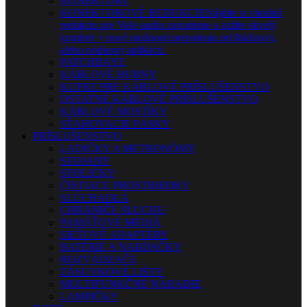
KONEKTORY
KONEKTOROVÉ REDUKCIE
Nájdite si vhodnú
redukciu pre Vaše audio zariadenie a zažite skvelý
komfort + nové možnosti prepojenia pri štúdiovej,
alebo pódiovej aplikácii.
PATCHBAYE
KÁBLOVÉ BUBNY
KUFRE PRE KÁBLOVÉ PRÍSLUŠENSTVO
OSTATNÉ KÁBLOVÉ PRÍSLUŠENSTVO
KÁBLOVÉ MOSTÍKY
SŤAHOVACIE PÁSKY
PRÍSLUŠENSTVO
LADIČKY A METRONÓMY
STOJANY
STOLIČKY
ČISTIACE PROSTRIEDKY
SLÚCHADLÁ
CHRÁNIČE SLUCHU
PAMÄŤOVÉ MÉDIÁ
SIEŤOVÉ ADAPTÉRY
BATÉRIE A NABÍJAČKY
ROZVÁDZAČE
ZÁSUVKOVÉ LIŠTY
MULTIFUNKČNÉ NÁRADIE
LAMPIČKY