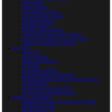
TAM-TAMY
WIND GONGY
NALADENÉ GONGY
PLANETÁRNE GONGY
OSTATNÉ GONGY
ČÍNSKE ČINELY
PALIČKY PRE GONGY
NÁHRADNÉ DIELY PRE GONGY
STOJANY NA GONGY A TAM-TAMY
OBALY A KUFRE NA GONGY
KLÁVESY
KLÁVESY
STAGE PIÁNA
DIGITÁLNE PIÁNA
KLAVÍRE
KLAVÍRNE KRÍDLA
MIDI MASTER KEYBOARDY
SYNTETIZÁTORY A PRACOVNÉ STANICE
AKORDEÓNY
ELEKTRONICKÉ ORGANY
KLÁVESOVÉ ZOSILŇOVAČE
PÓDIOVÁ TECHNIKA
KOMPLETNÉ OZVUČOVACIE SYSTÉMY
REPRODUKTORY
MIXÁŽNE PULTY