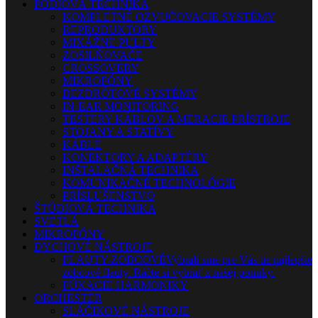
PÓDIOVÁ TECHNIKA
KOMPLETNÉ OZVUČOVACIE SYSTÉMY
REPRODUKTORY
MIXÁŽNE PULTY
ZOSILŇOVAČE
CROSSOVERY
MIKROFÓNY
BEZDRÔTOVÉ SYSTÉMY
IN-EAR MONITORING
TESTERY KÁBLOV A MERACIE PRÍSTROJE
STOJANY A STATÍVY
KÁBLE
KONEKTORY A ADAPTÉRY
INŠTALAČNÁ TECHNIKA
KOMUNIKAČNÉ TECHNOLÓGIE
PRÍSLUŠENSTVO
ŠTÚDIOVÁ TECHNIKA
SVETLÁ
MIKROFÓNY
DYCHOVÉ NÁSTROJE
FLAUTY-ZOBCOVÉ
Vybrali sme pre Vás tie najlepšie
zobcové flauty. Ráčte si vybrať z našej ponuky.
FÚKACIE HARMONIKY
ORCHESTER
SLÁČIKOVÉ NÁSTROJE