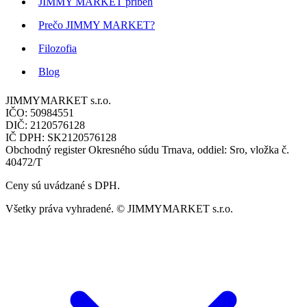
JIMMY MARKET príbeh
Prečo JIMMY MARKET?
Filozofia
Blog
JIMMYMARKET s.r.o.
IČO: 50984551
DIČ: 2120576128
IČ DPH: SK2120576128
Obchodný register Okresného súdu Trnava, oddiel: Sro, vložka č.
40472/T
Ceny sú uvádzané s DPH.
Všetky práva vyhradené. © JIMMYMARKET s.r.o.