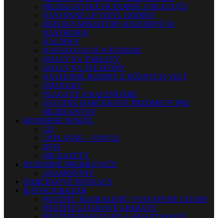
MUZIKANTSKÉ HUDOBNÉ USB KĽÚČE
NÁSTENNÉ LP VINYL HODINY
REPLIKY-MINIATÚRY HUDOBNÝCH
NÁSTROJOV
NÁLEPKY
NAFUKOVACIE NÁSTROJE
OBALY NA TABLETY
OBALY NA TELEFÓNY
NÁSTENNÉ HODINY Z RÔZNYCH VECÍ
ODZNAKY
PLAGÁTY A KALENDÁRE
OSTATNÉ DARČEKOVÉ PREDMETY PRE
MUZIKANTOV
HUDOBNÉ NOSIČE
CD
LP PLATNE – VINYLY
DVD
MG KAZETY
HUDOBNÉ PREHRÁVAČE
GRAMOFÓNY
DARČEKOVÉ POUKAZY
B-STOCK/BAZÁR
POUŽITÉ, ROZBALENÉ, VYSTAVENÉ GITARY
POUŽITÉ GITAROVÉ APARÁTY
POUŽITÉ BASGITARY A BASGITAROVÉ