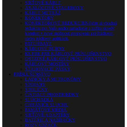
SIEŤOVÉ KÁBLE
ANALÓGOVÉ STAGEBOXY
KÁBLE METRÁŽ
KONEKTORY
KONEKTOROVÉ REDUKCIE
Nájdite si vhodnú
redukciu pre Vaše audio zariadenie a zažite skvelý
komfort + nové možnosti prepojenia pri štúdiovej,
alebo pódiovej aplikácii.
PATCHBAYE
KÁBLOVÉ BUBNY
KUFRE PRE KÁBLOVÉ PRÍSLUŠENSTVO
OSTATNÉ KÁBLOVÉ PRÍSLUŠENSTVO
KÁBLOVÉ MOSTÍKY
SŤAHOVACIE PÁSKY
PRÍSLUŠENSTVO
LADIČKY A METRONÓMY
STOJANY
STOLIČKY
ČISTIACE PROSTRIEDKY
SLÚCHADLÁ
CHRÁNIČE SLUCHU
PAMÄŤOVÉ MÉDIÁ
SIEŤOVÉ ADAPTÉRY
BATÉRIE A NABÍJAČKY
ROZVÁDZAČE