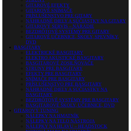
GITAROVÉ EFEKTY
GITAROVÉ SNÍMAČE
PRÍSLUŠENSTVO PRE GITARY
NÁHRADNÉ DIELY A SÚČIASTKY NA GITARY
GITAROVÝ SERVIS – NÁRADIE
BEZDRÔTOVÉ SYSTÉMY PRE GITARY
GITAROVÉ UČEBNICE, ŠKOLY, SPEVNÍKY,
DVD
BASGITARY
ELEKTRICKÉ BASGITARY
ELEKTRO AKUSTICKÉ BASGITARY
BASGITAROVÉ ZOSILŇOVAČE
STRUNY PRE BASGITARY
EFEKTY PRE BASGITARY
SNÍMAČE PRE BASGITARY
PRÍSLUŠENSTVO PRE BASGITARY
NÁHRADNÉ DIELY A SÚČIASTKY NA
BASGITARY
BEZDRÔTOVÉ SYSTÉMY PRE BASGITARY
BASGITAROVÉ ŠKOLY, UČEBNICE, DVD
GITAROVÝ TUNING
NÁLEPKY NA HMATNÍK
NÁLEPKY NA TELO NÁSTROJA
NÁLEPKY NA HLAVU – HEADSTOCK