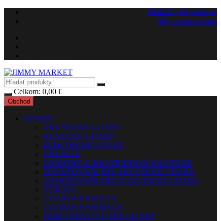
Preskočiť
Prihlásiť / Registrovať
na
Môj zoznam želaní
obsah
Celkom:
0,00
€
Obchod
GITARY
AKUSTICKÉ GITARY
KLASICKÉ GITARY
ELEKTRICKÉ GITARY
UKULELE
COUNTRY A INÉ STRUNOVÉ NÁSTROJE
ZOSILŇOVAČE PRE AKUSTICKÉ GITARY
ZOSILŇOVAČE PRE ELEKTRICKÉ GITARY
STRUNY
GITAROVÉ EFEKTY
GITAROVÉ SNÍMAČE
PRÍSLUŠENSTVO PRE GITARY