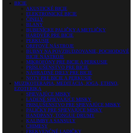
BICIE
AKUSTICKÉ BICIE
ELEKTRONICKÉ BICIE
ČINELY
BLANY
BUBENÍCKE PALIČKY A METLIČKY
HARDVÉR PRE BICIE
PERKUSIE
ORFFOVÉ NÁSTROJE
BUBNY NA POVZBUDZOVANIE, POCHODOVÉ
BICIE NÁSTROJE
MIKROFÓNY PRE BICIE A PERKUSIE
PRÍSLUŠENSTVO PRE BICIE
NÁHRADNÉ DIELY PRE BICIE
NOTY PRE BICIE A PERKUSIE
MUZIKOTERAPIA, MEDITÁCIA, JOGA, ETHNO,
EZOTERIKA
SPIEVAJÚCE MISKY
LADENÉ SPIEVAJÚCE MISKY
PRISLUŠENSTVO PRE SPIEVAJÚCE MISKY
PALIČKY PRE SPIEVAJÚCE MISKY
HANDPANY, TONGUE DRUMY
KALIMBY A SANSULY
CHIMESY
FREKVENČNÉ LADIČKY