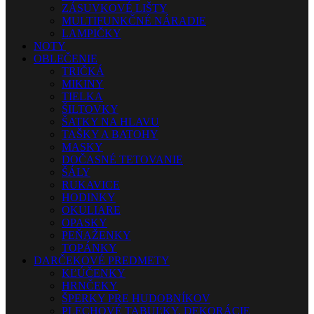
ZÁSUVKOVÉ LIŠTY
MULTIFUNKČNÉ NÁRADIE
LAMPIČKY
NOTY
OBLEČENIE
TRIČKÁ
MIKINY
TIELKA
ŠILTOVKY
ŠATKY NA HLAVU
TAŠKY A BATOHY
MASKY
DOČASNÉ TETOVANIE
ŠÁLY
RUKAVICE
HODINKY
OKULIARE
OPASKY
PEŇAŽENKY
TOPÁNKY
DARČEKOVÉ PREDMETY
KĽÚČENKY
HRNČEKY
ŠPERKY PRE HUDOBNÍKOV
PLECHOVÉ TABUĽKY, DEKORÁCIE