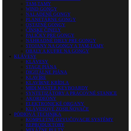
TAM-TAMY
WIND GONGY
NALADENÉ GONGY
PLANETÁRNE GONGY
OSTATNÉ GONGY
ČÍNSKE ČINELY
PALIČKY PRE GONGY
NÁHRADNÉ DIELY PRE GONGY
STOJANY NA GONGY A TAM-TAMY
OBALY A KUFRE NA GONGY
KLÁVESY
KLÁVESY
STAGE PIÁNA
DIGITÁLNE PIÁNA
KLAVÍRE
KLAVÍRNE KRÍDLA
MIDI MASTER KEYBOARDY
SYNTETIZÁTORY A PRACOVNÉ STANICE
AKORDEÓNY
ELEKTRONICKÉ ORGANY
KLÁVESOVÉ ZOSILŇOVAČE
PÓDIOVÁ TECHNIKA
KOMPLETNÉ OZVUČOVACIE SYSTÉMY
REPRODUKTORY
MIXÁŽNE PULTY