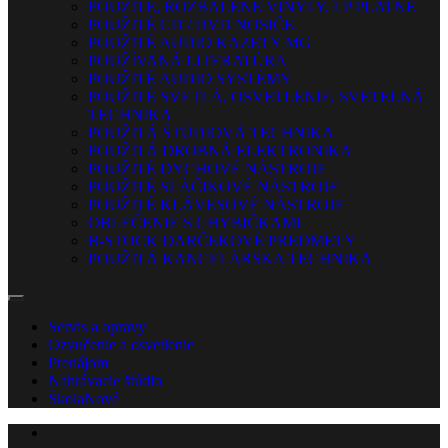
POUŽITÉ, ROZBALENÉ VINYLY, LP PLATNE
POUŽITÉ CD / DVD NOSIČE
POUŽITÉ AUDIO KAZETY MG
POUŽÍVANÁ LITERATÚRA
POUŽITÉ AUDIO SYSTÉMY
POUŽITÉ SVETLÁ, OSVETLENIE, SVETELNÁ
TECHNIKA
POUŽITÁ ŠTÚDIOVÁ TECHNIKA
POUŽITÁ DROBNÁ ELEKTRONIKA
POUŽITÉ DYCHOVÉ NÁSTROJE
POUŽITÉ SLÁČIKOVÉ NÁSTROJE
POUŽITÉ KLÁVESOVÉ NÁSTROJE
OBLEČENIE S CHYBIČKAMI
B-STOCK DARČEKOVÉ PREDMETY
POUŽITÁ KANCELÁRSKA TECHNIKA
Servis a opravy
Ozvučenie a osvetlenie
Prenájom
Nahrávacie štúdio
Škola
Nové