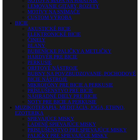
NOTOVÁ MAPA NA HMATNÍK
LEMOVANIE GITARY, ROZETY
MOTÍVY NA SNÍMAČE
CUSTOM VÝROBA
BICIE
AKUSTICKÉ BICIE
ELEKTRONICKÉ BICIE
ČINELY
BLANY
BUBENÍCKE PALIČKY A METLIČKY
HARDVÉR PRE BICIE
PERKUSIE
ORFFOVÉ NÁSTROJE
BUBNY NA POVZBUDZOVANIE, POCHODOVÉ
BICIE NÁSTROJE
MIKROFÓNY PRE BICIE A PERKUSIE
PRÍSLUŠENSTVO PRE BICIE
NÁHRADNÉ DIELY PRE BICIE
NOTY PRE BICIE A PERKUSIE
MUZIKOTERAPIA, MEDITÁCIA, JOGA, ETHNO,
EZOTERIKA
SPIEVAJÚCE MISKY
LADENÉ SPIEVAJÚCE MISKY
PRISLUŠENSTVO PRE SPIEVAJÚCE MISKY
PALIČKY PRE SPIEVAJÚCE MISKY