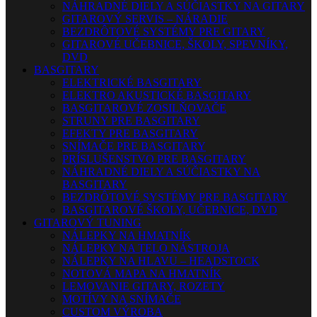
NÁHRADNÉ DIELY A SÚČIASTKY NA GITARY
GITAROVÝ SERVIS – NÁRADIE
BEZDRÔTOVÉ SYSTÉMY PRE GITARY
GITAROVÉ UČEBNICE, ŠKOLY, SPEVNÍKY,
DVD
BASGITARY
ELEKTRICKÉ BASGITARY
ELEKTRO AKUSTICKÉ BASGITARY
BASGITAROVÉ ZOSILŇOVAČE
STRUNY PRE BASGITARY
EFEKTY PRE BASGITARY
SNÍMAČE PRE BASGITARY
PRÍSLUŠENSTVO PRE BASGITARY
NÁHRADNÉ DIELY A SÚČIASTKY NA
BASGITARY
BEZDRÔTOVÉ SYSTÉMY PRE BASGITARY
BASGITAROVÉ ŠKOLY, UČEBNICE, DVD
GITAROVÝ TUNING
NÁLEPKY NA HMATNÍK
NÁLEPKY NA TELO NÁSTROJA
NÁLEPKY NA HLAVU – HEADSTOCK
NOTOVÁ MAPA NA HMATNÍK
LEMOVANIE GITARY, ROZETY
MOTÍVY NA SNÍMAČE
CUSTOM VÝROBA