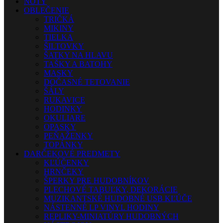
NOTY
OBLEČENIE
TRIČKÁ
MIKINY
TIELKA
ŠILTOVKY
ŠATKY NA HLAVU
TAŠKY A BATOHY
MASKY
DOČASNÉ TETOVANIE
ŠÁLY
RUKAVICE
HODINKY
OKULIARE
OPASKY
PEŇAŽENKY
TOPÁNKY
DARČEKOVÉ PREDMETY
KĽÚČENKY
HRNČEKY
ŠPERKY PRE HUDOBNÍKOV
PLECHOVÉ TABUĽKY, DEKORÁCIE
MUZIKANTSKÉ HUDOBNÉ USB KĽÚČE
NÁSTENNÉ LP VINYL HODINY
REPLIKY-MINIATÚRY HUDOBNÝCH