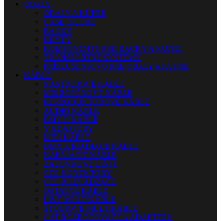
OBALY
OBALY A KUFRE
CASE, KUFRE
RACKY
KRYTY
KOMPONENTY PRE RACKY A KUFRE
TRANSPORTNÉ SYSTÉMY
PRÍSLUŠENSTVO PRE OBALY A KUFRE
KÁBLE
NÁSTROJOVÉ KÁBLE
MIKROFÓNOVÉ KÁBLE
REPRODUKTOROVÉ KÁBLE
AUDIO KÁBLE
PATCH KÁBLE
Y ADAPTÉRY
MIDI KÁBLE
DMX A RIADIACE KÁBLE
NAPÁJACIE KÁBLE
ZÁSUVKOVÉ LIŠTY
CEE KONEKTORY
CEE ROZVÁDZAČE
OSTATNÉ KÁBLE
LIVE MULTIKÁBLE
ŠTÚDIOVÉ MULTIKÁBLE
CAT ROZBOČOVAČE A ADAPTÉRY