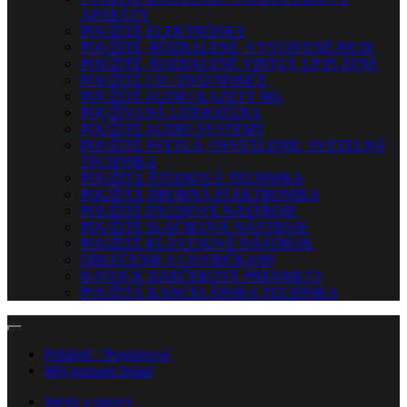
APARÁTY
POUŽITÉ ELEKTRÓNKY
POUŽITÉ, ROZBALENÉ, VYSTAVENÉ BICIE
POUŽITÉ, ROZBALENÉ VINYLY, LP PLATNE
POUŽITÉ CD / DVD NOSIČE
POUŽITÉ AUDIO KAZETY MG
POUŽÍVANÁ LITERATÚRA
POUŽITÉ AUDIO SYSTÉMY
POUŽITÉ SVETLÁ, OSVETLENIE, SVETELNÁ
TECHNIKA
POUŽITÁ ŠTÚDIOVÁ TECHNIKA
POUŽITÁ DROBNÁ ELEKTRONIKA
POUŽITÉ DYCHOVÉ NÁSTROJE
POUŽITÉ SLÁČIKOVÉ NÁSTROJE
POUŽITÉ KLÁVESOVÉ NÁSTROJE
OBLEČENIE S CHYBIČKAMI
B-STOCK DARČEKOVÉ PREDMETY
POUŽITÁ KANCELÁRSKA TECHNIKA
Prihlásiť / Registrovať
Môj zoznam želaní
Servis a opravy