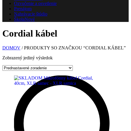
Ozvučenie a osvetlenie
Prenájom
Nahrávacie štúdio
Škola
Nové
Cordial kábel
DOMOV
/ PRODUKTY SO ZNAČKOU “CORDIAL KÁBEL”
Zobrazený jediný výsledok