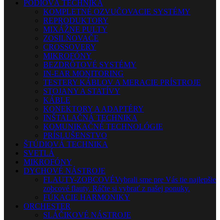
PÓDIOVÁ TECHNIKA
KOMPLETNÉ OZVUČOVACIE SYSTÉMY
REPRODUKTORY
MIXÁŽNE PULTY
ZOSILŇOVAČE
CROSSOVERY
MIKROFÓNY
BEZDRÔTOVÉ SYSTÉMY
IN-EAR MONITORING
TESTERY KÁBLOV A MERACIE PRÍSTROJE
STOJANY A STATÍVY
KÁBLE
KONEKTORY A ADAPTÉRY
INŠTALAČNÁ TECHNIKA
KOMUNIKAČNÉ TECHNOLÓGIE
PRÍSLUŠENSTVO
ŠTÚDIOVÁ TECHNIKA
SVETLÁ
MIKROFÓNY
DYCHOVÉ NÁSTROJE
FLAUTY-ZOBCOVÉ
Vybrali sme pre Vás tie najlepšie
zobcové flauty. Ráčte si vybrať z našej ponuky.
FÚKACIE HARMONIKY
ORCHESTER
SLÁČIKOVÉ NÁSTROJE