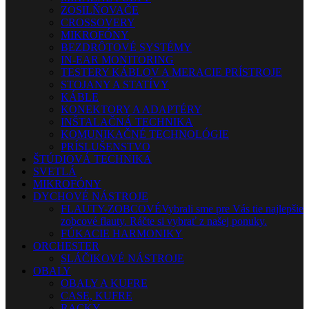
ZOSILŇOVAČE
CROSSOVERY
MIKROFÓNY
BEZDRÔTOVÉ SYSTÉMY
IN-EAR MONITORING
TESTERY KÁBLOV A MERACIE PRÍSTROJE
STOJANY A STATÍVY
KÁBLE
KONEKTORY A ADAPTÉRY
INŠTALAČNÁ TECHNIKA
KOMUNIKAČNÉ TECHNOLÓGIE
PRÍSLUŠENSTVO
ŠTÚDIOVÁ TECHNIKA
SVETLÁ
MIKROFÓNY
DYCHOVÉ NÁSTROJE
FLAUTY-ZOBCOVÉ
Vybrali sme pre Vás tie najlepšie
zobcové flauty. Ráčte si vybrať z našej ponuky.
FÚKACIE HARMONIKY
ORCHESTER
SLÁČIKOVÉ NÁSTROJE
OBALY
OBALY A KUFRE
CASE, KUFRE
RACKY