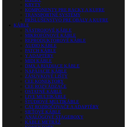
KRYTY
KOMPONENTY PRE RACKY A KUFRE
TRANSPORTNÉ SYSTÉMY
PRÍSLUŠENSTVO PRE OBALY A KUFRE
KÁBLE
NÁSTROJOVÉ KÁBLE
MIKROFÓNOVÉ KÁBLE
REPRODUKTOROVÉ KÁBLE
AUDIO KÁBLE
PATCH KÁBLE
Y ADAPTÉRY
MIDI KÁBLE
DMX A RIADIACE KÁBLE
NAPÁJACIE KÁBLE
ZÁSUVKOVÉ LIŠTY
CEE KONEKTORY
CEE ROZVÁDZAČE
OSTATNÉ KÁBLE
LIVE MULTIKÁBLE
ŠTÚDIOVÉ MULTIKÁBLE
CAT ROZBOČOVAČE A ADAPTÉRY
SIEŤOVÉ KÁBLE
ANALÓGOVÉ STAGEBOXY
KÁBLE METRÁŽ