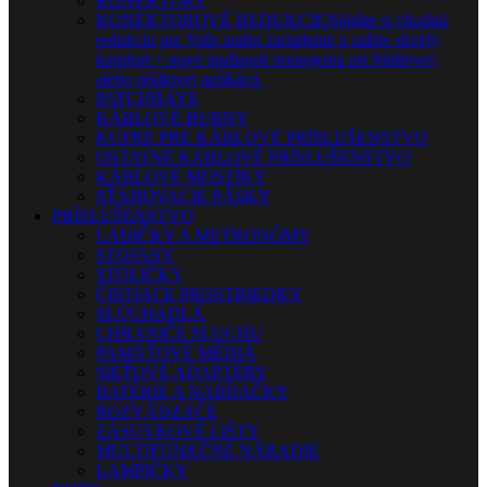
KONEKTORY
KONEKTOROVÉ REDUKCIE
Nájdite si vhodnú
redukciu pre Vaše audio zariadenie a zažite skvelý
komfort + nové možnosti prepojenia pri štúdiovej,
alebo pódiovej aplikácii.
PATCHBAYE
KÁBLOVÉ BUBNY
KUFRE PRE KÁBLOVÉ PRÍSLUŠENSTVO
OSTATNÉ KÁBLOVÉ PRÍSLUŠENSTVO
KÁBLOVÉ MOSTÍKY
SŤAHOVACIE PÁSKY
PRÍSLUŠENSTVO
LADIČKY A METRONÓMY
STOJANY
STOLIČKY
ČISTIACE PROSTRIEDKY
SLÚCHADLÁ
CHRÁNIČE SLUCHU
PAMÄŤOVÉ MÉDIÁ
SIEŤOVÉ ADAPTÉRY
BATÉRIE A NABÍJAČKY
ROZVÁDZAČE
ZÁSUVKOVÉ LIŠTY
MULTIFUNKČNÉ NÁRADIE
LAMPIČKY