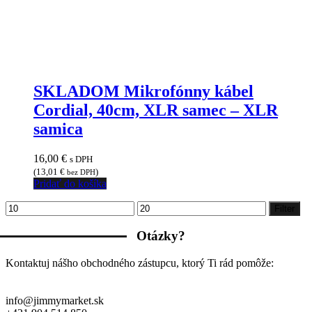
SKLADOM Mikrofónny kábel
Cordial, 40cm, XLR samec – XLR
samica
16,00
€
s DPH
(
13,01
€
)
bez DPH
Pridať do košíka
Minimálna
Maximálna
Filter
cena
cena
Otázky?
Kontaktuj nášho obchodného zástupcu, ktorý Ti rád pomôže:
info@jimmymarket.sk