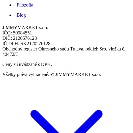
Filozofia
Blog
JIMMYMARKET s.r.o.
IČO: 50984551
DIČ: 2120576128
IČ DPH: SK2120576128
Obchodný register Okresného súdu Trnava, oddiel: Sro, vložka č.
40472/T
Ceny sú uvádzané s DPH.
Všetky práva vyhradené. © JIMMYMARKET s.r.o.