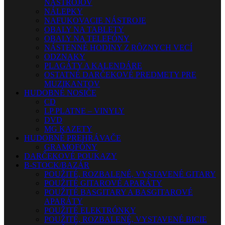
NÁSTROJOV
NÁLEPKY
NAFUKOVACIE NÁSTROJE
OBALY NA TABLETY
OBALY NA TELEFÓNY
NÁSTENNÉ HODINY Z RÔZNYCH VECÍ
ODZNAKY
PLAGÁTY A KALENDÁRE
OSTATNÉ DARČEKOVÉ PREDMETY PRE
MUZIKANTOV
HUDOBNÉ NOSIČE
CD
LP PLATNE – VINYLY
DVD
MG KAZETY
HUDOBNÉ PREHRÁVAČE
GRAMOFÓNY
DARČEKOVÉ POUKAZY
B-STOCK/BAZÁR
POUŽITÉ, ROZBALENÉ, VYSTAVENÉ GITARY
POUŽITÉ GITAROVÉ APARÁTY
POUŽITÉ BASGITARY A BASGITAROVÉ
APARÁTY
POUŽITÉ ELEKTRÓNKY
POUŽITÉ, ROZBALENÉ, VYSTAVENÉ BICIE