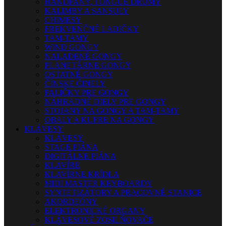
HANDPANY, TONGUE DRUMY
KALIMBY A SANSULY
CHIMESY
FREKVENČNÉ LADIČKY
TAM-TAMY
WIND GONGY
NALADENÉ GONGY
PLANETÁRNE GONGY
OSTATNÉ GONGY
ČÍNSKE ČINELY
PALIČKY PRE GONGY
NÁHRADNÉ DIELY PRE GONGY
STOJANY NA GONGY A TAM-TAMY
OBALY A KUFRE NA GONGY
KLÁVESY
KLÁVESY
STAGE PIÁNA
DIGITÁLNE PIÁNA
KLAVÍRE
KLAVÍRNE KRÍDLA
MIDI MASTER KEYBOARDY
SYNTETIZÁTORY A PRACOVNÉ STANICE
AKORDEÓNY
ELEKTRONICKÉ ORGANY
KLÁVESOVÉ ZOSILŇOVAČE