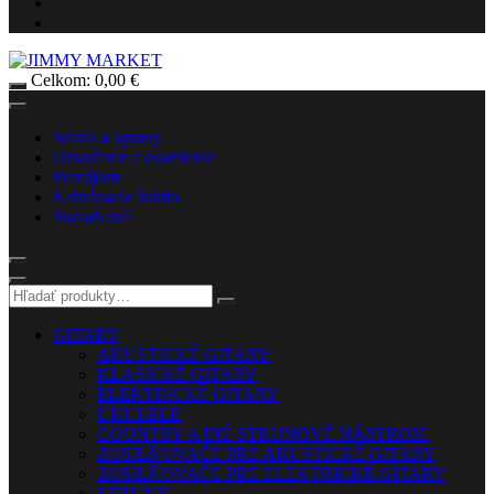
Celkom:
0,00
€
Servis a opravy
Ozvučenie a osvetlenie
Prenájom
Nahrávacie štúdio
Škola
Nové
GITARY
AKUSTICKÉ GITARY
KLASICKÉ GITARY
ELEKTRICKÉ GITARY
UKULELE
COUNTRY A INÉ STRUNOVÉ NÁSTROJE
ZOSILŇOVAČE PRE AKUSTICKÉ GITARY
ZOSILŇOVAČE PRE ELEKTRICKÉ GITARY
STRUNY