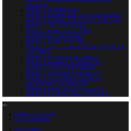
APARÁTY
POUŽITÉ ELEKTRÓNKY
POUŽITÉ, ROZBALENÉ, VYSTAVENÉ BICIE
POUŽITÉ, ROZBALENÉ VINYLY, LP PLATNE
POUŽITÉ CD / DVD NOSIČE
POUŽITÉ AUDIO KAZETY MG
POUŽÍVANÁ LITERATÚRA
POUŽITÉ AUDIO SYSTÉMY
POUŽITÉ SVETLÁ, OSVETLENIE, SVETELNÁ
TECHNIKA
POUŽITÁ ŠTÚDIOVÁ TECHNIKA
POUŽITÁ DROBNÁ ELEKTRONIKA
POUŽITÉ DYCHOVÉ NÁSTROJE
POUŽITÉ SLÁČIKOVÉ NÁSTROJE
POUŽITÉ KLÁVESOVÉ NÁSTROJE
OBLEČENIE S CHYBIČKAMI
B-STOCK DARČEKOVÉ PREDMETY
POUŽITÁ KANCELÁRSKA TECHNIKA
Prihlásiť / Registrovať
Môj zoznam želaní
Servis a opravy