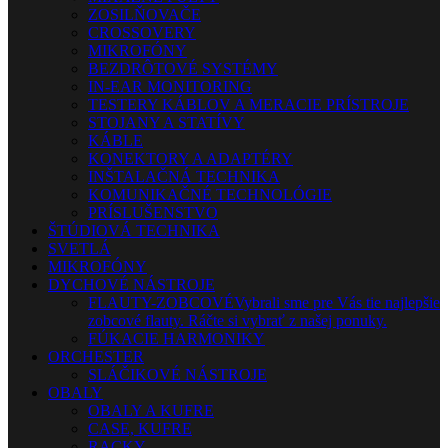
ZOSILŇOVAČE
CROSSOVERY
MIKROFÓNY
BEZDRÔTOVÉ SYSTÉMY
IN-EAR MONITORING
TESTERY KÁBLOV A MERACIE PRÍSTROJE
STOJANY A STATÍVY
KÁBLE
KONEKTORY A ADAPTÉRY
INŠTALAČNÁ TECHNIKA
KOMUNIKAČNÉ TECHNOLÓGIE
PRÍSLUŠENSTVO
ŠTÚDIOVÁ TECHNIKA
SVETLÁ
MIKROFÓNY
DYCHOVÉ NÁSTROJE
FLAUTY-ZOBCOVÉ
Vybrali sme pre Vás tie najlepšie
zobcové flauty. Ráčte si vybrať z našej ponuky.
FÚKACIE HARMONIKY
ORCHESTER
SLÁČIKOVÉ NÁSTROJE
OBALY
OBALY A KUFRE
CASE, KUFRE
RACKY