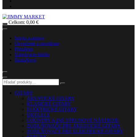
Celkom:
0,00
€
Servis a opravy
Ozvučenie a osvetlenie
Prenájom
Nahrávacie štúdio
Škola
Nové
GITARY
AKUSTICKÉ GITARY
KLASICKÉ GITARY
ELEKTRICKÉ GITARY
UKULELE
COUNTRY A INÉ STRUNOVÉ NÁSTROJE
ZOSILŇOVAČE PRE AKUSTICKÉ GITARY
ZOSILŇOVAČE PRE ELEKTRICKÉ GITARY
STRUNY