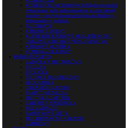
KONEKTORY
KONEKTOROVÉ REDUKCIE
Nájdite si vhodnú
redukciu pre Vaše audio zariadenie a zažite skvelý
komfort + nové možnosti prepojenia pri štúdiovej,
alebo pódiovej aplikácii.
PATCHBAYE
KÁBLOVÉ BUBNY
KUFRE PRE KÁBLOVÉ PRÍSLUŠENSTVO
OSTATNÉ KÁBLOVÉ PRÍSLUŠENSTVO
KÁBLOVÉ MOSTÍKY
SŤAHOVACIE PÁSKY
PRÍSLUŠENSTVO
LADIČKY A METRONÓMY
STOJANY
STOLIČKY
ČISTIACE PROSTRIEDKY
SLÚCHADLÁ
CHRÁNIČE SLUCHU
PAMÄŤOVÉ MÉDIÁ
SIEŤOVÉ ADAPTÉRY
BATÉRIE A NABÍJAČKY
ROZVÁDZAČE
ZÁSUVKOVÉ LIŠTY
MULTIFUNKČNÉ NÁRADIE
LAMPIČKY