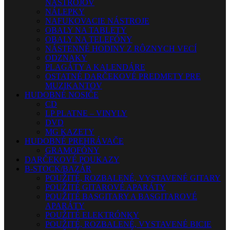
NÁSTROJOV
NÁLEPKY
NAFUKOVACIE NÁSTROJE
OBALY NA TABLETY
OBALY NA TELEFÓNY
NÁSTENNÉ HODINY Z RÔZNYCH VECÍ
ODZNAKY
PLAGÁTY A KALENDÁRE
OSTATNÉ DARČEKOVÉ PREDMETY PRE
MUZIKANTOV
HUDOBNÉ NOSIČE
CD
LP PLATNE – VINYLY
DVD
MG KAZETY
HUDOBNÉ PREHRÁVAČE
GRAMOFÓNY
DARČEKOVÉ POUKAZY
B-STOCK/BAZÁR
POUŽITÉ, ROZBALENÉ, VYSTAVENÉ GITARY
POUŽITÉ GITAROVÉ APARÁTY
POUŽITÉ BASGITARY A BASGITAROVÉ
APARÁTY
POUŽITÉ ELEKTRÓNKY
POUŽITÉ, ROZBALENÉ, VYSTAVENÉ BICIE