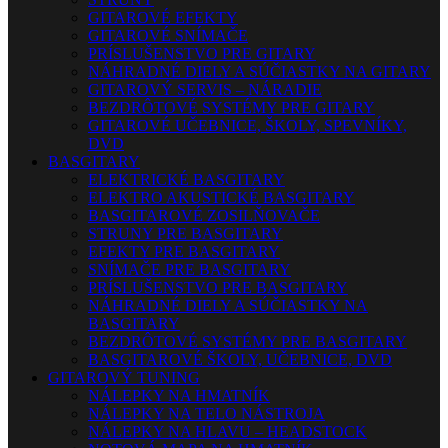
GITAROVÉ EFEKTY
GITAROVÉ SNÍMAČE
PRÍSLUŠENSTVO PRE GITARY
NÁHRADNÉ DIELY A SÚČIASTKY NA GITARY
GITAROVÝ SERVIS – NÁRADIE
BEZDRÔTOVÉ SYSTÉMY PRE GITARY
GITAROVÉ UČEBNICE, ŠKOLY, SPEVNÍKY,
DVD
BASGITARY
ELEKTRICKÉ BASGITARY
ELEKTRO AKUSTICKÉ BASGITARY
BASGITAROVÉ ZOSILŇOVAČE
STRUNY PRE BASGITARY
EFEKTY PRE BASGITARY
SNÍMAČE PRE BASGITARY
PRÍSLUŠENSTVO PRE BASGITARY
NÁHRADNÉ DIELY A SÚČIASTKY NA
BASGITARY
BEZDRÔTOVÉ SYSTÉMY PRE BASGITARY
BASGITAROVÉ ŠKOLY, UČEBNICE, DVD
GITAROVÝ TUNING
NÁLEPKY NA HMATNÍK
NÁLEPKY NA TELO NÁSTROJA
NÁLEPKY NA HLAVU – HEADSTOCK