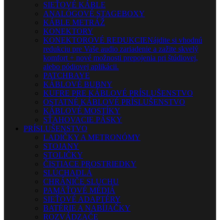
SIEŤOVÉ KÁBLE
ANALÓGOVÉ STAGEBOXY
KÁBLE METRÁŽ
KONEKTORY
KONEKTOROVÉ REDUKCIE
Nájdite si vhodnú
redukciu pre Vaše audio zariadenie a zažite skvelý
komfort + nové možnosti prepojenia pri štúdiovej,
alebo pódiovej aplikácii.
PATCHBAYE
KÁBLOVÉ BUBNY
KUFRE PRE KÁBLOVÉ PRÍSLUŠENSTVO
OSTATNÉ KÁBLOVÉ PRÍSLUŠENSTVO
KÁBLOVÉ MOSTÍKY
SŤAHOVACIE PÁSKY
PRÍSLUŠENSTVO
LADIČKY A METRONÓMY
STOJANY
STOLIČKY
ČISTIACE PROSTRIEDKY
SLÚCHADLÁ
CHRÁNIČE SLUCHU
PAMÄŤOVÉ MÉDIÁ
SIEŤOVÉ ADAPTÉRY
BATÉRIE A NABÍJAČKY
ROZVÁDZAČE