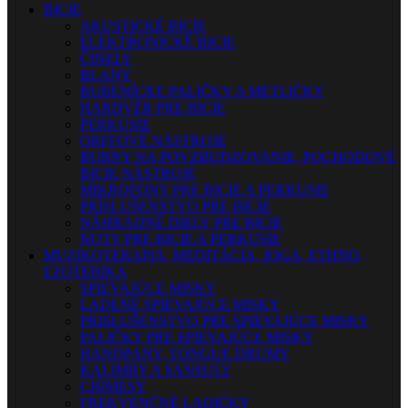
BICIE
AKUSTICKÉ BICIE
ELEKTRONICKÉ BICIE
ČINELY
BLANY
BUBENÍCKE PALIČKY A METLIČKY
HARDVÉR PRE BICIE
PERKUSIE
ORFFOVÉ NÁSTROJE
BUBNY NA POVZBUDZOVANIE, POCHODOVÉ
BICIE NÁSTROJE
MIKROFÓNY PRE BICIE A PERKUSIE
PRÍSLUŠENSTVO PRE BICIE
NÁHRADNÉ DIELY PRE BICIE
NOTY PRE BICIE A PERKUSIE
MUZIKOTERAPIA, MEDITÁCIA, JOGA, ETHNO,
EZOTERIKA
SPIEVAJÚCE MISKY
LADENÉ SPIEVAJÚCE MISKY
PRISLUŠENSTVO PRE SPIEVAJÚCE MISKY
PALIČKY PRE SPIEVAJÚCE MISKY
HANDPANY, TONGUE DRUMY
KALIMBY A SANSULY
CHIMESY
FREKVENČNÉ LADIČKY