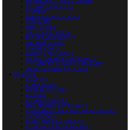
HANDPANY, TONGUE DRUMY
KALIMBY A SANSULY
CHIMESY
FREKVENČNÉ LADIČKY
TAM-TAMY
WIND GONGY
NALADENÉ GONGY
PLANETÁRNE GONGY
OSTATNÉ GONGY
ČÍNSKE ČINELY
PALIČKY PRE GONGY
NÁHRADNÉ DIELY PRE GONGY
STOJANY NA GONGY A TAM-TAMY
OBALY A KUFRE NA GONGY
KLÁVESY
KLÁVESY
STAGE PIÁNA
DIGITÁLNE PIÁNA
KLAVÍRE
KLAVÍRNE KRÍDLA
MIDI MASTER KEYBOARDY
SYNTETIZÁTORY A PRACOVNÉ STANICE
AKORDEÓNY
ELEKTRONICKÉ ORGANY
KLÁVESOVÉ ZOSILŇOVAČE