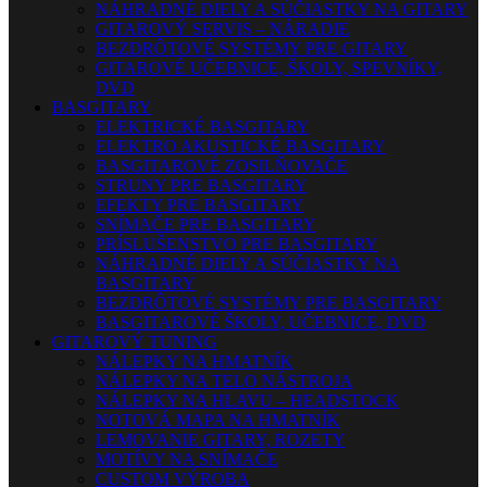
NÁHRADNÉ DIELY A SÚČIASTKY NA GITARY
GITAROVÝ SERVIS – NÁRADIE
BEZDRÔTOVÉ SYSTÉMY PRE GITARY
GITAROVÉ UČEBNICE, ŠKOLY, SPEVNÍKY,
DVD
BASGITARY
ELEKTRICKÉ BASGITARY
ELEKTRO AKUSTICKÉ BASGITARY
BASGITAROVÉ ZOSILŇOVAČE
STRUNY PRE BASGITARY
EFEKTY PRE BASGITARY
SNÍMAČE PRE BASGITARY
PRÍSLUŠENSTVO PRE BASGITARY
NÁHRADNÉ DIELY A SÚČIASTKY NA
BASGITARY
BEZDRÔTOVÉ SYSTÉMY PRE BASGITARY
BASGITAROVÉ ŠKOLY, UČEBNICE, DVD
GITAROVÝ TUNING
NÁLEPKY NA HMATNÍK
NÁLEPKY NA TELO NÁSTROJA
NÁLEPKY NA HLAVU – HEADSTOCK
NOTOVÁ MAPA NA HMATNÍK
LEMOVANIE GITARY, ROZETY
MOTÍVY NA SNÍMAČE
CUSTOM VÝROBA