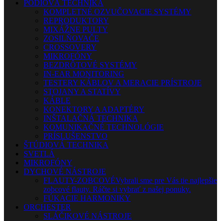
PÓDIOVÁ TECHNIKA
KOMPLETNÉ OZVUČOVACIE SYSTÉMY
REPRODUKTORY
MIXÁŽNE PULTY
ZOSILŇOVAČE
CROSSOVERY
MIKROFÓNY
BEZDRÔTOVÉ SYSTÉMY
IN-EAR MONITORING
TESTERY KÁBLOV A MERACIE PRÍSTROJE
STOJANY A STATÍVY
KÁBLE
KONEKTORY A ADAPTÉRY
INŠTALAČNÁ TECHNIKA
KOMUNIKAČNÉ TECHNOLÓGIE
PRÍSLUŠENSTVO
ŠTÚDIOVÁ TECHNIKA
SVETLÁ
MIKROFÓNY
DYCHOVÉ NÁSTROJE
FLAUTY-ZOBCOVÉ
Vybrali sme pre Vás tie najlepšie
zobcové flauty. Ráčte si vybrať z našej ponuky.
FÚKACIE HARMONIKY
ORCHESTER
SLÁČIKOVÉ NÁSTROJE