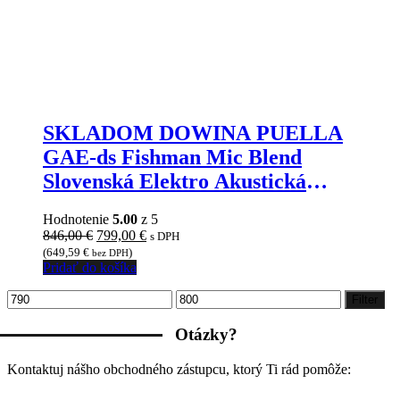
SKLADOM DOWINA PUELLA
GAE-ds Fishman Mic Blend
Slovenská Elektro Akustická
Výberová Gitara z JIMMY
Hodnotenie
5.00
z 5
MARKET SENICA
Pôvodná
Aktuálna
846,00
€
799,00
€
s DPH
cena
cena
(
649,59
€
)
bez DPH
bola:
je:
Pridať do košíka
846,00 €.
799,00 €.
Minimálna
Maximálna
Filter
cena
cena
Otázky?
Kontaktuj nášho obchodného zástupcu, ktorý Ti rád pomôže: