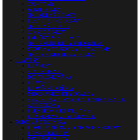
TAM-TAMY
WIND GONGY
NALADENÉ GONGY
PLANETÁRNE GONGY
OSTATNÉ GONGY
ČÍNSKE ČINELY
PALIČKY PRE GONGY
NÁHRADNÉ DIELY PRE GONGY
STOJANY NA GONGY A TAM-TAMY
OBALY A KUFRE NA GONGY
KLÁVESY
KLÁVESY
STAGE PIÁNA
DIGITÁLNE PIÁNA
KLAVÍRE
KLAVÍRNE KRÍDLA
MIDI MASTER KEYBOARDY
SYNTETIZÁTORY A PRACOVNÉ STANICE
AKORDEÓNY
ELEKTRONICKÉ ORGANY
KLÁVESOVÉ ZOSILŇOVAČE
PÓDIOVÁ TECHNIKA
KOMPLETNÉ OZVUČOVACIE SYSTÉMY
REPRODUKTORY
MIXÁŽNE PULTY