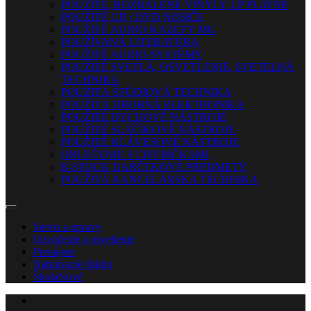
POUŽITÉ, ROZBALENÉ VINYLY, LP PLATNE
POUŽITÉ CD / DVD NOSIČE
POUŽITÉ AUDIO KAZETY MG
POUŽÍVANÁ LITERATÚRA
POUŽITÉ AUDIO SYSTÉMY
POUŽITÉ SVETLÁ, OSVETLENIE, SVETELNÁ
TECHNIKA
POUŽITÁ ŠTÚDIOVÁ TECHNIKA
POUŽITÁ DROBNÁ ELEKTRONIKA
POUŽITÉ DYCHOVÉ NÁSTROJE
POUŽITÉ SLÁČIKOVÉ NÁSTROJE
POUŽITÉ KLÁVESOVÉ NÁSTROJE
OBLEČENIE S CHYBIČKAMI
B-STOCK DARČEKOVÉ PREDMETY
POUŽITÁ KANCELÁRSKA TECHNIKA
Servis a opravy
Ozvučenie a osvetlenie
Prenájom
Nahrávacie štúdio
Škola
Nové