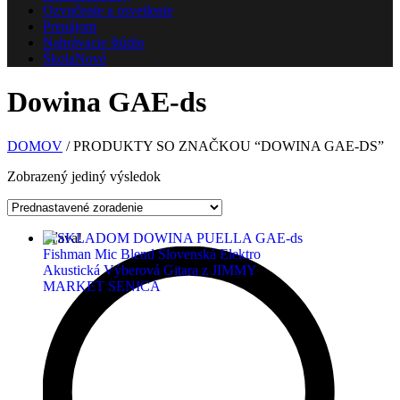
Ozvučenie a osvetlenie
Prenájom
Nahrávacie štúdio
Škola
Nové
Dowina GAE-ds
DOMOV
/ PRODUKTY SO ZNAČKOU “DOWINA GAE-DS”
Zobrazený jediný výsledok
Zľava!