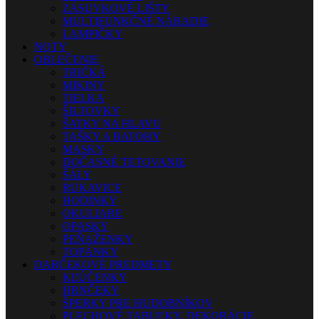
ZÁSUVKOVÉ LIŠTY
MULTIFUNKČNÉ NÁRADIE
LAMPIČKY
NOTY
OBLEČENIE
TRIČKÁ
MIKINY
TIELKA
ŠILTOVKY
ŠATKY NA HLAVU
TAŠKY A BATOHY
MASKY
DOČASNÉ TETOVANIE
ŠÁLY
RUKAVICE
HODINKY
OKULIARE
OPASKY
PEŇAŽENKY
TOPÁNKY
DARČEKOVÉ PREDMETY
KĽÚČENKY
HRNČEKY
ŠPERKY PRE HUDOBNÍKOV
PLECHOVÉ TABUĽKY, DEKORÁCIE