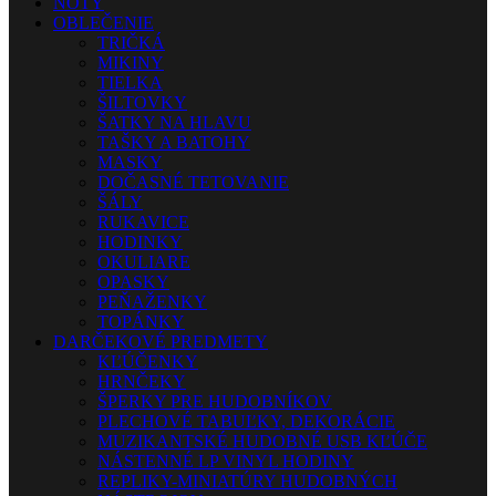
NOTY
OBLEČENIE
TRIČKÁ
MIKINY
TIELKA
ŠILTOVKY
ŠATKY NA HLAVU
TAŠKY A BATOHY
MASKY
DOČASNÉ TETOVANIE
ŠÁLY
RUKAVICE
HODINKY
OKULIARE
OPASKY
PEŇAŽENKY
TOPÁNKY
DARČEKOVÉ PREDMETY
KĽÚČENKY
HRNČEKY
ŠPERKY PRE HUDOBNÍKOV
PLECHOVÉ TABUĽKY, DEKORÁCIE
MUZIKANTSKÉ HUDOBNÉ USB KĽÚČE
NÁSTENNÉ LP VINYL HODINY
REPLIKY-MINIATÚRY HUDOBNÝCH