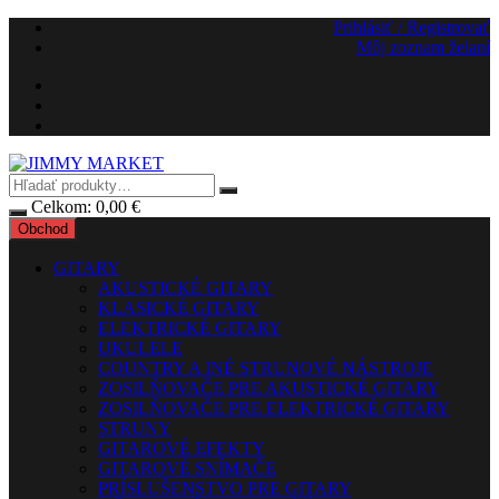
Preskočiť
Prihlásiť / Registrovať
na
Môj zoznam želaní
obsah
Celkom:
0,00
€
Obchod
GITARY
AKUSTICKÉ GITARY
KLASICKÉ GITARY
ELEKTRICKÉ GITARY
UKULELE
COUNTRY A INÉ STRUNOVÉ NÁSTROJE
ZOSILŇOVAČE PRE AKUSTICKÉ GITARY
ZOSILŇOVAČE PRE ELEKTRICKÉ GITARY
STRUNY
GITAROVÉ EFEKTY
GITAROVÉ SNÍMAČE
PRÍSLUŠENSTVO PRE GITARY