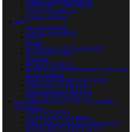
NOTOVÁ MAPA NA HMATNÍK
LEMOVANIE GITARY, ROZETY
MOTÍVY NA SNÍMAČE
CUSTOM VÝROBA
BICIE
AKUSTICKÉ BICIE
ELEKTRONICKÉ BICIE
ČINELY
BLANY
BUBENÍCKE PALIČKY A METLIČKY
HARDVÉR PRE BICIE
PERKUSIE
ORFFOVÉ NÁSTROJE
BUBNY NA POVZBUDZOVANIE, POCHODOVÉ
BICIE NÁSTROJE
MIKROFÓNY PRE BICIE A PERKUSIE
PRÍSLUŠENSTVO PRE BICIE
NÁHRADNÉ DIELY PRE BICIE
NOTY PRE BICIE A PERKUSIE
MUZIKOTERAPIA, MEDITÁCIA, JOGA, ETHNO,
EZOTERIKA
SPIEVAJÚCE MISKY
LADENÉ SPIEVAJÚCE MISKY
PRISLUŠENSTVO PRE SPIEVAJÚCE MISKY
PALIČKY PRE SPIEVAJÚCE MISKY