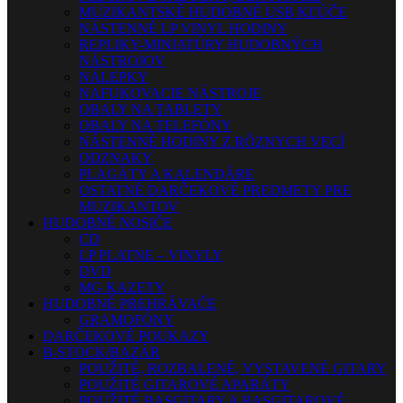
MUZIKANTSKÉ HUDOBNÉ USB KĽÚČE
NÁSTENNÉ LP VINYL HODINY
REPLIKY-MINIATÚRY HUDOBNÝCH
NÁSTROJOV
NÁLEPKY
NAFUKOVACIE NÁSTROJE
OBALY NA TABLETY
OBALY NA TELEFÓNY
NÁSTENNÉ HODINY Z RÔZNYCH VECÍ
ODZNAKY
PLAGÁTY A KALENDÁRE
OSTATNÉ DARČEKOVÉ PREDMETY PRE
MUZIKANTOV
HUDOBNÉ NOSIČE
CD
LP PLATNE – VINYLY
DVD
MG KAZETY
HUDOBNÉ PREHRÁVAČE
GRAMOFÓNY
DARČEKOVÉ POUKAZY
B-STOCK/BAZÁR
POUŽITÉ, ROZBALENÉ, VYSTAVENÉ GITARY
POUŽITÉ GITAROVÉ APARÁTY
POUŽITÉ BASGITARY A BASGITAROVÉ