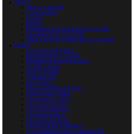
OBALY
OBALY A KUFRE
CASE, KUFRE
RACKY
KRYTY
KOMPONENTY PRE RACKY A KUFRE
TRANSPORTNÉ SYSTÉMY
PRÍSLUŠENSTVO PRE OBALY A KUFRE
KÁBLE
NÁSTROJOVÉ KÁBLE
MIKROFÓNOVÉ KÁBLE
REPRODUKTOROVÉ KÁBLE
AUDIO KÁBLE
PATCH KÁBLE
Y ADAPTÉRY
MIDI KÁBLE
DMX A RIADIACE KÁBLE
NAPÁJACIE KÁBLE
ZÁSUVKOVÉ LIŠTY
CEE KONEKTORY
CEE ROZVÁDZAČE
OSTATNÉ KÁBLE
LIVE MULTIKÁBLE
ŠTÚDIOVÉ MULTIKÁBLE
CAT ROZBOČOVAČE A ADAPTÉRY