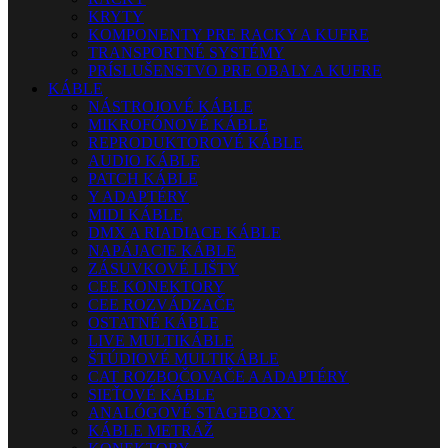
KRYTY
KOMPONENTY PRE RACKY A KUFRE
TRANSPORTNÉ SYSTÉMY
PRÍSLUŠENSTVO PRE OBALY A KUFRE
KÁBLE
NÁSTROJOVÉ KÁBLE
MIKROFÓNOVÉ KÁBLE
REPRODUKTOROVÉ KÁBLE
AUDIO KÁBLE
PATCH KÁBLE
Y ADAPTÉRY
MIDI KÁBLE
DMX A RIADIACE KÁBLE
NAPÁJACIE KÁBLE
ZÁSUVKOVÉ LIŠTY
CEE KONEKTORY
CEE ROZVÁDZAČE
OSTATNÉ KÁBLE
LIVE MULTIKÁBLE
ŠTÚDIOVÉ MULTIKÁBLE
CAT ROZBOČOVAČE A ADAPTÉRY
SIEŤOVÉ KÁBLE
ANALÓGOVÉ STAGEBOXY
KÁBLE METRÁŽ