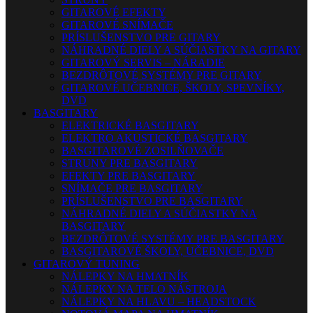
GITAROVÉ EFEKTY
GITAROVÉ SNÍMAČE
PRÍSLUŠENSTVO PRE GITARY
NÁHRADNÉ DIELY A SÚČIASTKY NA GITARY
GITAROVÝ SERVIS – NÁRADIE
BEZDRÔTOVÉ SYSTÉMY PRE GITARY
GITAROVÉ UČEBNICE, ŠKOLY, SPEVNÍKY,
DVD
BASGITARY
ELEKTRICKÉ BASGITARY
ELEKTRO AKUSTICKÉ BASGITARY
BASGITAROVÉ ZOSILŇOVAČE
STRUNY PRE BASGITARY
EFEKTY PRE BASGITARY
SNÍMAČE PRE BASGITARY
PRÍSLUŠENSTVO PRE BASGITARY
NÁHRADNÉ DIELY A SÚČIASTKY NA
BASGITARY
BEZDRÔTOVÉ SYSTÉMY PRE BASGITARY
BASGITAROVÉ ŠKOLY, UČEBNICE, DVD
GITAROVÝ TUNING
NÁLEPKY NA HMATNÍK
NÁLEPKY NA TELO NÁSTROJA
NÁLEPKY NA HLAVU – HEADSTOCK