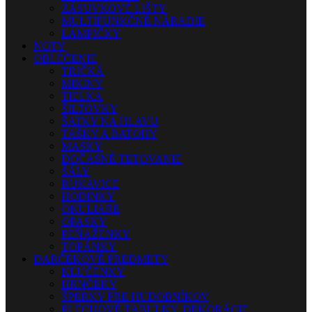
ZÁSUVKOVÉ LIŠTY
MULTIFUNKČNÉ NÁRADIE
LAMPIČKY
NOTY
OBLEČENIE
TRIČKÁ
MIKINY
TIELKA
ŠILTOVKY
ŠATKY NA HLAVU
TAŠKY A BATOHY
MASKY
DOČASNÉ TETOVANIE
ŠÁLY
RUKAVICE
HODINKY
OKULIARE
OPASKY
PEŇAŽENKY
TOPÁNKY
DARČEKOVÉ PREDMETY
KĽÚČENKY
HRNČEKY
ŠPERKY PRE HUDOBNÍKOV
PLECHOVÉ TABUĽKY, DEKORÁCIE