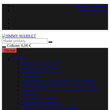
Preskočiť
Prihlásiť / Registrovať
na
Môj zoznam želaní
obsah
Celkom:
0,00
€
Obchod
GITARY
AKUSTICKÉ GITARY
KLASICKÉ GITARY
ELEKTRICKÉ GITARY
UKULELE
COUNTRY A INÉ STRUNOVÉ NÁSTROJE
ZOSILŇOVAČE PRE AKUSTICKÉ GITARY
ZOSILŇOVAČE PRE ELEKTRICKÉ GITARY
STRUNY
GITAROVÉ EFEKTY
GITAROVÉ SNÍMAČE
PRÍSLUŠENSTVO PRE GITARY