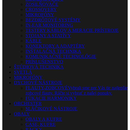
ZOSILŇOVAČE
CROSSOVERY
MIKROFÓNY
BEZDRÔTOVÉ SYSTÉMY
IN-EAR MONITORING
TESTERY KÁBLOV A MERACIE PRÍSTROJE
STOJANY A STATÍVY
KÁBLE
KONEKTORY A ADAPTÉRY
INŠTALAČNÁ TECHNIKA
KOMUNIKAČNÉ TECHNOLÓGIE
PRÍSLUŠENSTVO
ŠTÚDIOVÁ TECHNIKA
SVETLÁ
MIKROFÓNY
DYCHOVÉ NÁSTROJE
FLAUTY-ZOBCOVÉ
Vybrali sme pre Vás tie najlepšie
zobcové flauty. Ráčte si vybrať z našej ponuky.
FÚKACIE HARMONIKY
ORCHESTER
SLÁČIKOVÉ NÁSTROJE
OBALY
OBALY A KUFRE
CASE, KUFRE
RACKY