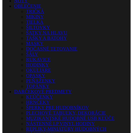
NOTY
OBLEČENIE
TRIČKÁ
MIKINY
TIELKA
ŠILTOVKY
ŠATKY NA HLAVU
TAŠKY A BATOHY
MASKY
DOČASNÉ TETOVANIE
ŠÁLY
RUKAVICE
HODINKY
OKULIARE
OPASKY
PEŇAŽENKY
TOPÁNKY
DARČEKOVÉ PREDMETY
KĽÚČENKY
HRNČEKY
ŠPERKY PRE HUDOBNÍKOV
PLECHOVÉ TABUĽKY, DEKORÁCIE
MUZIKANTSKÉ HUDOBNÉ USB KĽÚČE
NÁSTENNÉ LP VINYL HODINY
REPLIKY-MINIATÚRY HUDOBNÝCH