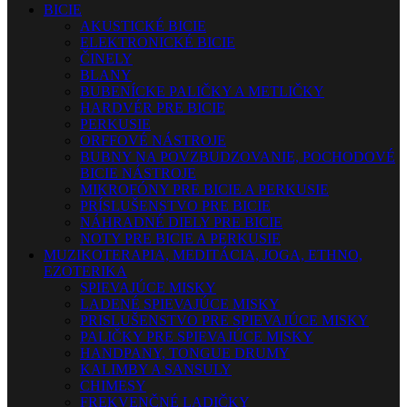
BICIE
AKUSTICKÉ BICIE
ELEKTRONICKÉ BICIE
ČINELY
BLANY
BUBENÍCKE PALIČKY A METLIČKY
HARDVÉR PRE BICIE
PERKUSIE
ORFFOVÉ NÁSTROJE
BUBNY NA POVZBUDZOVANIE, POCHODOVÉ
BICIE NÁSTROJE
MIKROFÓNY PRE BICIE A PERKUSIE
PRÍSLUŠENSTVO PRE BICIE
NÁHRADNÉ DIELY PRE BICIE
NOTY PRE BICIE A PERKUSIE
MUZIKOTERAPIA, MEDITÁCIA, JOGA, ETHNO,
EZOTERIKA
SPIEVAJÚCE MISKY
LADENÉ SPIEVAJÚCE MISKY
PRISLUŠENSTVO PRE SPIEVAJÚCE MISKY
PALIČKY PRE SPIEVAJÚCE MISKY
HANDPANY, TONGUE DRUMY
KALIMBY A SANSULY
CHIMESY
FREKVENČNÉ LADIČKY