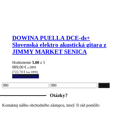
DOWINA PUELLA DCE-ds+
Slovenská elektro akustická gitara z
JIMMY MARKET SENICA
Hodnotenie
5.00
z 5
889,00
€
s DPH
(
722,76
€
)
bez DPH
Pridať do košíka
Minimálna
Maximálna
Filter
cena
cena
Otázky?
Kontaktuj nášho obchodného zástupcu, ktorý Ti rád pomôže: