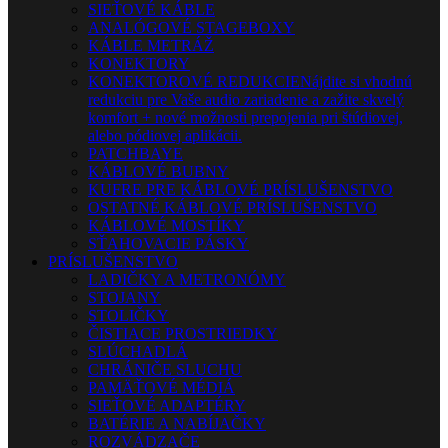
SIEŤOVÉ KÁBLE
ANALÓGOVÉ STAGEBOXY
KÁBLE METRÁŽ
KONEKTORY
KONEKTOROVÉ REDUKCIE
Nájdite si vhodnú
redukciu pre Vaše audio zariadenie a zažite skvelý
komfort + nové možnosti prepojenia pri štúdiovej,
alebo pódiovej aplikácii.
PATCHBAYE
KÁBLOVÉ BUBNY
KUFRE PRE KÁBLOVÉ PRÍSLUŠENSTVO
OSTATNÉ KÁBLOVÉ PRÍSLUŠENSTVO
KÁBLOVÉ MOSTÍKY
SŤAHOVACIE PÁSKY
PRÍSLUŠENSTVO
LADIČKY A METRONÓMY
STOJANY
STOLIČKY
ČISTIACE PROSTRIEDKY
SLÚCHADLÁ
CHRÁNIČE SLUCHU
PAMÄŤOVÉ MÉDIÁ
SIEŤOVÉ ADAPTÉRY
BATÉRIE A NABÍJAČKY
ROZVÁDZAČE