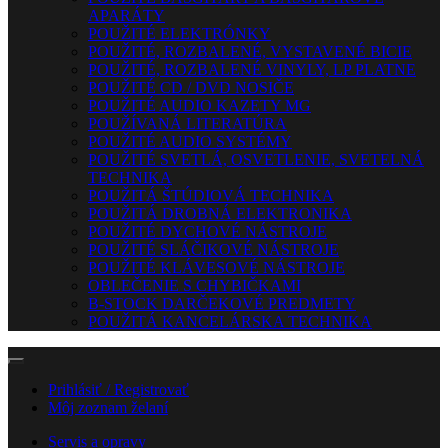
APARÁTY
POUŽITÉ ELEKTRÓNKY
POUŽITÉ, ROZBALENÉ, VYSTAVENÉ BICIE
POUŽITÉ, ROZBALENÉ VINYLY, LP PLATNE
POUŽITÉ CD / DVD NOSIČE
POUŽITÉ AUDIO KAZETY MG
POUŽÍVANÁ LITERATÚRA
POUŽITÉ AUDIO SYSTÉMY
POUŽITÉ SVETLÁ, OSVETLENIE, SVETELNÁ
TECHNIKA
POUŽITÁ ŠTÚDIOVÁ TECHNIKA
POUŽITÁ DROBNÁ ELEKTRONIKA
POUŽITÉ DYCHOVÉ NÁSTROJE
POUŽITÉ SLÁČIKOVÉ NÁSTROJE
POUŽITÉ KLÁVESOVÉ NÁSTROJE
OBLEČENIE S CHYBIČKAMI
B-STOCK DARČEKOVÉ PREDMETY
POUŽITÁ KANCELÁRSKA TECHNIKA
Prihlásiť / Registrovať
Môj zoznam želaní
Servis a opravy