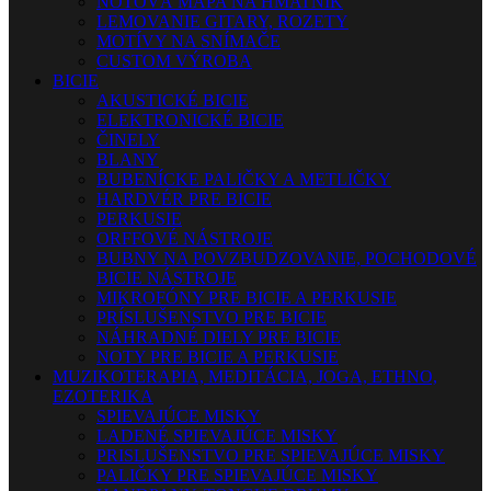
NOTOVÁ MAPA NA HMATNÍK
LEMOVANIE GITARY, ROZETY
MOTÍVY NA SNÍMAČE
CUSTOM VÝROBA
BICIE
AKUSTICKÉ BICIE
ELEKTRONICKÉ BICIE
ČINELY
BLANY
BUBENÍCKE PALIČKY A METLIČKY
HARDVÉR PRE BICIE
PERKUSIE
ORFFOVÉ NÁSTROJE
BUBNY NA POVZBUDZOVANIE, POCHODOVÉ
BICIE NÁSTROJE
MIKROFÓNY PRE BICIE A PERKUSIE
PRÍSLUŠENSTVO PRE BICIE
NÁHRADNÉ DIELY PRE BICIE
NOTY PRE BICIE A PERKUSIE
MUZIKOTERAPIA, MEDITÁCIA, JOGA, ETHNO,
EZOTERIKA
SPIEVAJÚCE MISKY
LADENÉ SPIEVAJÚCE MISKY
PRISLUŠENSTVO PRE SPIEVAJÚCE MISKY
PALIČKY PRE SPIEVAJÚCE MISKY