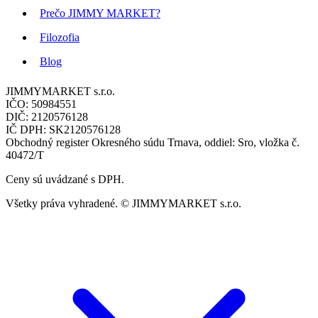
Prečo JIMMY MARKET?
Filozofia
Blog
JIMMYMARKET s.r.o.
IČO: 50984551
DIČ: 2120576128
IČ DPH: SK2120576128
Obchodný register Okresného súdu Trnava, oddiel: Sro, vložka č.
40472/T
Ceny sú uvádzané s DPH.
Všetky práva vyhradené. © JIMMYMARKET s.r.o.