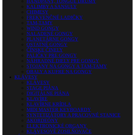
HANDPANY, TONGUE DRUMY
KALIMBY A SANSULY
CHIMESY
FREKVENČNÉ LADIČKY
TAM-TAMY
WIND GONGY
NALADENÉ GONGY
PLANETÁRNE GONGY
OSTATNÉ GONGY
ČÍNSKE ČINELY
PALIČKY PRE GONGY
NÁHRADNÉ DIELY PRE GONGY
STOJANY NA GONGY A TAM-TAMY
OBALY A KUFRE NA GONGY
KLÁVESY
KLÁVESY
STAGE PIÁNA
DIGITÁLNE PIÁNA
KLAVÍRE
KLAVÍRNE KRÍDLA
MIDI MASTER KEYBOARDY
SYNTETIZÁTORY A PRACOVNÉ STANICE
AKORDEÓNY
ELEKTRONICKÉ ORGANY
KLÁVESOVÉ ZOSILŇOVAČE