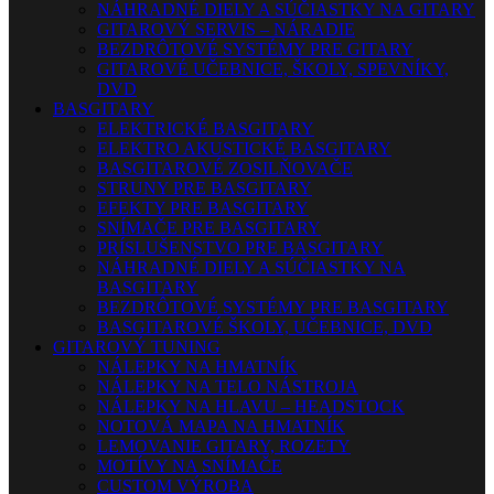
NÁHRADNÉ DIELY A SÚČIASTKY NA GITARY
GITAROVÝ SERVIS – NÁRADIE
BEZDRÔTOVÉ SYSTÉMY PRE GITARY
GITAROVÉ UČEBNICE, ŠKOLY, SPEVNÍKY,
DVD
BASGITARY
ELEKTRICKÉ BASGITARY
ELEKTRO AKUSTICKÉ BASGITARY
BASGITAROVÉ ZOSILŇOVAČE
STRUNY PRE BASGITARY
EFEKTY PRE BASGITARY
SNÍMAČE PRE BASGITARY
PRÍSLUŠENSTVO PRE BASGITARY
NÁHRADNÉ DIELY A SÚČIASTKY NA
BASGITARY
BEZDRÔTOVÉ SYSTÉMY PRE BASGITARY
BASGITAROVÉ ŠKOLY, UČEBNICE, DVD
GITAROVÝ TUNING
NÁLEPKY NA HMATNÍK
NÁLEPKY NA TELO NÁSTROJA
NÁLEPKY NA HLAVU – HEADSTOCK
NOTOVÁ MAPA NA HMATNÍK
LEMOVANIE GITARY, ROZETY
MOTÍVY NA SNÍMAČE
CUSTOM VÝROBA