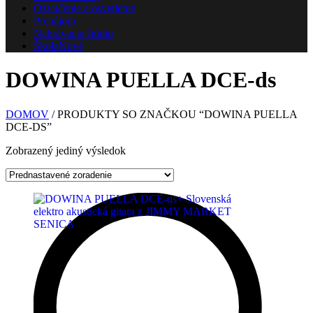
Ozvučenie a osvetlenie
Prenájom
Nahrávacie štúdio
Škola
Nové
DOWINA PUELLA DCE-ds
DOMOV
/ PRODUKTY SO ZNAČKOU “DOWINA PUELLA
DCE-DS”
Zobrazený jediný výsledok