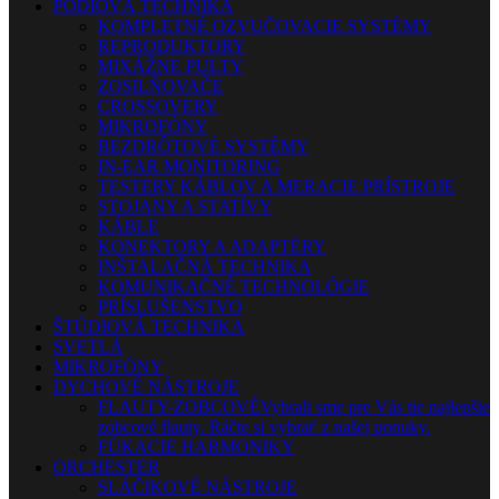
PÓDIOVÁ TECHNIKA
KOMPLETNÉ OZVUČOVACIE SYSTÉMY
REPRODUKTORY
MIXÁŽNE PULTY
ZOSILŇOVAČE
CROSSOVERY
MIKROFÓNY
BEZDRÔTOVÉ SYSTÉMY
IN-EAR MONITORING
TESTERY KÁBLOV A MERACIE PRÍSTROJE
STOJANY A STATÍVY
KÁBLE
KONEKTORY A ADAPTÉRY
INŠTALAČNÁ TECHNIKA
KOMUNIKAČNÉ TECHNOLÓGIE
PRÍSLUŠENSTVO
ŠTÚDIOVÁ TECHNIKA
SVETLÁ
MIKROFÓNY
DYCHOVÉ NÁSTROJE
FLAUTY-ZOBCOVÉ
Vybrali sme pre Vás tie najlepšie
zobcové flauty. Ráčte si vybrať z našej ponuky.
FÚKACIE HARMONIKY
ORCHESTER
SLÁČIKOVÉ NÁSTROJE