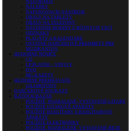
NÁSTROJOV
NÁLEPKY
NAFUKOVACIE NÁSTROJE
OBALY NA TABLETY
OBALY NA TELEFÓNY
NÁSTENNÉ HODINY Z RÔZNYCH VECÍ
ODZNAKY
PLAGÁTY A KALENDÁRE
OSTATNÉ DARČEKOVÉ PREDMETY PRE
MUZIKANTOV
HUDOBNÉ NOSIČE
CD
LP PLATNE – VINYLY
DVD
MG KAZETY
HUDOBNÉ PREHRÁVAČE
GRAMOFÓNY
DARČEKOVÉ POUKAZY
B-STOCK/BAZÁR
POUŽITÉ, ROZBALENÉ, VYSTAVENÉ GITARY
POUŽITÉ GITAROVÉ APARÁTY
POUŽITÉ BASGITARY A BASGITAROVÉ
APARÁTY
POUŽITÉ ELEKTRÓNKY
POUŽITÉ, ROZBALENÉ, VYSTAVENÉ BICIE