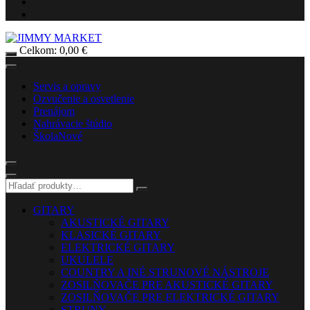
Celkom:
0,00
€
Servis a opravy
Ozvučenie a osvetlenie
Prenájom
Nahrávacie štúdio
Škola
Nové
GITARY
AKUSTICKÉ GITARY
KLASICKÉ GITARY
ELEKTRICKÉ GITARY
UKULELE
COUNTRY A INÉ STRUNOVÉ NÁSTROJE
ZOSILŇOVAČE PRE AKUSTICKÉ GITARY
ZOSILŇOVAČE PRE ELEKTRICKÉ GITARY
STRUNY