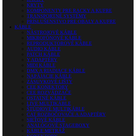
KRYTY
KOMPONENTY PRE RACKY A KUFRE
TRANSPORTNÉ SYSTÉMY
PRÍSLUŠENSTVO PRE OBALY A KUFRE
KÁBLE
NÁSTROJOVÉ KÁBLE
MIKROFÓNOVÉ KÁBLE
REPRODUKTOROVÉ KÁBLE
AUDIO KÁBLE
PATCH KÁBLE
Y ADAPTÉRY
MIDI KÁBLE
DMX A RIADIACE KÁBLE
NAPÁJACIE KÁBLE
ZÁSUVKOVÉ LIŠTY
CEE KONEKTORY
CEE ROZVÁDZAČE
OSTATNÉ KÁBLE
LIVE MULTIKÁBLE
ŠTÚDIOVÉ MULTIKÁBLE
CAT ROZBOČOVAČE A ADAPTÉRY
SIEŤOVÉ KÁBLE
ANALÓGOVÉ STAGEBOXY
KÁBLE METRÁŽ