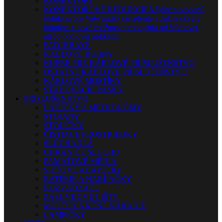
KONEKTORY
KONEKTOROVÉ REDUKCIE
Nájdite si vhodnú
redukciu pre Vaše audio zariadenie a zažite skvelý
komfort + nové možnosti prepojenia pri štúdiovej,
alebo pódiovej aplikácii.
PATCHBAYE
KÁBLOVÉ BUBNY
KUFRE PRE KÁBLOVÉ PRÍSLUŠENSTVO
OSTATNÉ KÁBLOVÉ PRÍSLUŠENSTVO
KÁBLOVÉ MOSTÍKY
SŤAHOVACIE PÁSKY
PRÍSLUŠENSTVO
LADIČKY A METRONÓMY
STOJANY
STOLIČKY
ČISTIACE PROSTRIEDKY
SLÚCHADLÁ
CHRÁNIČE SLUCHU
PAMÄŤOVÉ MÉDIÁ
SIEŤOVÉ ADAPTÉRY
BATÉRIE A NABÍJAČKY
ROZVÁDZAČE
ZÁSUVKOVÉ LIŠTY
MULTIFUNKČNÉ NÁRADIE
LAMPIČKY