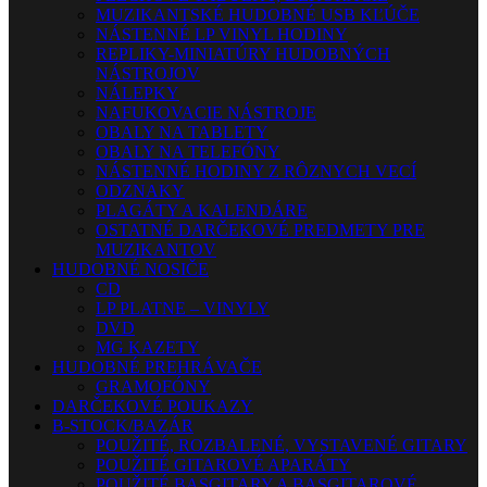
MUZIKANTSKÉ HUDOBNÉ USB KĽÚČE
NÁSTENNÉ LP VINYL HODINY
REPLIKY-MINIATÚRY HUDOBNÝCH
NÁSTROJOV
NÁLEPKY
NAFUKOVACIE NÁSTROJE
OBALY NA TABLETY
OBALY NA TELEFÓNY
NÁSTENNÉ HODINY Z RÔZNYCH VECÍ
ODZNAKY
PLAGÁTY A KALENDÁRE
OSTATNÉ DARČEKOVÉ PREDMETY PRE
MUZIKANTOV
HUDOBNÉ NOSIČE
CD
LP PLATNE – VINYLY
DVD
MG KAZETY
HUDOBNÉ PREHRÁVAČE
GRAMOFÓNY
DARČEKOVÉ POUKAZY
B-STOCK/BAZÁR
POUŽITÉ, ROZBALENÉ, VYSTAVENÉ GITARY
POUŽITÉ GITAROVÉ APARÁTY
POUŽITÉ BASGITARY A BASGITAROVÉ