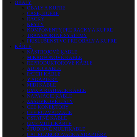
OBALY
OBALY A KUFRE
CASE, KUFRE
RACKY
KRYTY
KOMPONENTY PRE RACKY A KUFRE
TRANSPORTNÉ SYSTÉMY
PRÍSLUŠENSTVO PRE OBALY A KUFRE
KÁBLE
NÁSTROJOVÉ KÁBLE
MIKROFÓNOVÉ KÁBLE
REPRODUKTOROVÉ KÁBLE
AUDIO KÁBLE
PATCH KÁBLE
Y ADAPTÉRY
MIDI KÁBLE
DMX A RIADIACE KÁBLE
NAPÁJACIE KÁBLE
ZÁSUVKOVÉ LIŠTY
CEE KONEKTORY
CEE ROZVÁDZAČE
OSTATNÉ KÁBLE
LIVE MULTIKÁBLE
ŠTÚDIOVÉ MULTIKÁBLE
CAT ROZBOČOVAČE A ADAPTÉRY