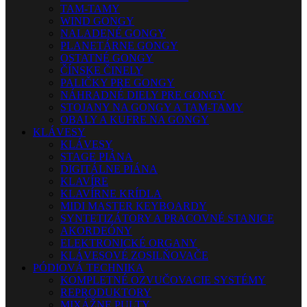
TAM-TAMY
WIND GONGY
NALADENÉ GONGY
PLANETÁRNE GONGY
OSTATNÉ GONGY
ČÍNSKE ČINELY
PALIČKY PRE GONGY
NÁHRADNÉ DIELY PRE GONGY
STOJANY NA GONGY A TAM-TAMY
OBALY A KUFRE NA GONGY
KLÁVESY
KLÁVESY
STAGE PIÁNA
DIGITÁLNE PIÁNA
KLAVÍRE
KLAVÍRNE KRÍDLA
MIDI MASTER KEYBOARDY
SYNTETIZÁTORY A PRACOVNÉ STANICE
AKORDEÓNY
ELEKTRONICKÉ ORGANY
KLÁVESOVÉ ZOSILŇOVAČE
PÓDIOVÁ TECHNIKA
KOMPLETNÉ OZVUČOVACIE SYSTÉMY
REPRODUKTORY
MIXÁŽNE PULTY