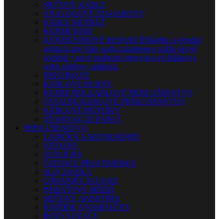
SIEŤOVÉ KÁBLE
ANALÓGOVÉ STAGEBOXY
KÁBLE METRÁŽ
KONEKTORY
KONEKTOROVÉ REDUKCIE
Nájdite si vhodnú
redukciu pre Vaše audio zariadenie a zažite skvelý
komfort + nové možnosti prepojenia pri štúdiovej,
alebo pódiovej aplikácii.
PATCHBAYE
KÁBLOVÉ BUBNY
KUFRE PRE KÁBLOVÉ PRÍSLUŠENSTVO
OSTATNÉ KÁBLOVÉ PRÍSLUŠENSTVO
KÁBLOVÉ MOSTÍKY
SŤAHOVACIE PÁSKY
PRÍSLUŠENSTVO
LADIČKY A METRONÓMY
STOJANY
STOLIČKY
ČISTIACE PROSTRIEDKY
SLÚCHADLÁ
CHRÁNIČE SLUCHU
PAMÄŤOVÉ MÉDIÁ
SIEŤOVÉ ADAPTÉRY
BATÉRIE A NABÍJAČKY
ROZVÁDZAČE