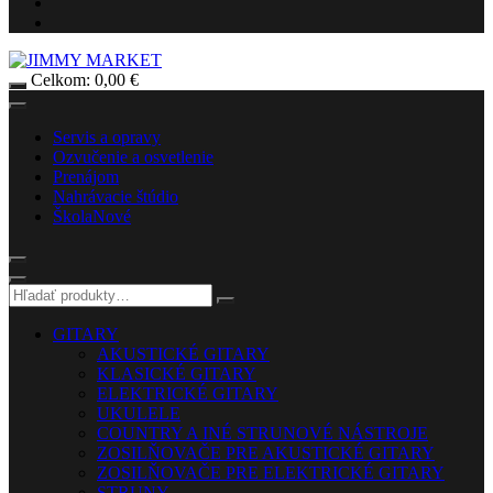
Celkom:
0,00
€
Servis a opravy
Ozvučenie a osvetlenie
Prenájom
Nahrávacie štúdio
Škola
Nové
GITARY
AKUSTICKÉ GITARY
KLASICKÉ GITARY
ELEKTRICKÉ GITARY
UKULELE
COUNTRY A INÉ STRUNOVÉ NÁSTROJE
ZOSILŇOVAČE PRE AKUSTICKÉ GITARY
ZOSILŇOVAČE PRE ELEKTRICKÉ GITARY
STRUNY