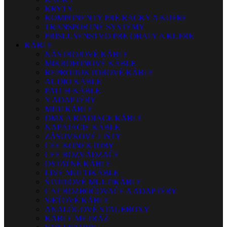
KRYTY
KOMPONENTY PRE RACKY A KUFRE
TRANSPORTNÉ SYSTÉMY
PRÍSLUŠENSTVO PRE OBALY A KUFRE
KÁBLE
NÁSTROJOVÉ KÁBLE
MIKROFÓNOVÉ KÁBLE
REPRODUKTOROVÉ KÁBLE
AUDIO KÁBLE
PATCH KÁBLE
Y ADAPTÉRY
MIDI KÁBLE
DMX A RIADIACE KÁBLE
NAPÁJACIE KÁBLE
ZÁSUVKOVÉ LIŠTY
CEE KONEKTORY
CEE ROZVÁDZAČE
OSTATNÉ KÁBLE
LIVE MULTIKÁBLE
ŠTÚDIOVÉ MULTIKÁBLE
CAT ROZBOČOVAČE A ADAPTÉRY
SIEŤOVÉ KÁBLE
ANALÓGOVÉ STAGEBOXY
KÁBLE METRÁŽ