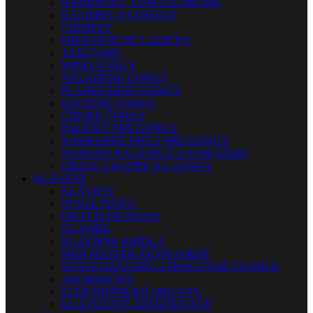
HANDPANY, TONGUE DRUMY
KALIMBY A SANSULY
CHIMESY
FREKVENČNÉ LADIČKY
TAM-TAMY
WIND GONGY
NALADENÉ GONGY
PLANETÁRNE GONGY
OSTATNÉ GONGY
ČÍNSKE ČINELY
PALIČKY PRE GONGY
NÁHRADNÉ DIELY PRE GONGY
STOJANY NA GONGY A TAM-TAMY
OBALY A KUFRE NA GONGY
KLÁVESY
KLÁVESY
STAGE PIÁNA
DIGITÁLNE PIÁNA
KLAVÍRE
KLAVÍRNE KRÍDLA
MIDI MASTER KEYBOARDY
SYNTETIZÁTORY A PRACOVNÉ STANICE
AKORDEÓNY
ELEKTRONICKÉ ORGANY
KLÁVESOVÉ ZOSILŇOVAČE