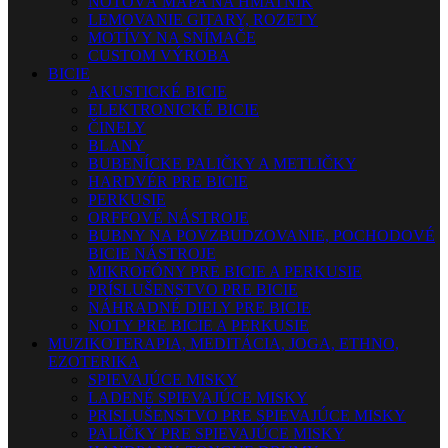
NOTOVÁ MAPA NA HMATNÍK
LEMOVANIE GITARY, ROZETY
MOTÍVY NA SNÍMAČE
CUSTOM VÝROBA
BICIE
AKUSTICKÉ BICIE
ELEKTRONICKÉ BICIE
ČINELY
BLANY
BUBENÍCKE PALIČKY A METLIČKY
HARDVÉR PRE BICIE
PERKUSIE
ORFFOVÉ NÁSTROJE
BUBNY NA POVZBUDZOVANIE, POCHODOVÉ
BICIE NÁSTROJE
MIKROFÓNY PRE BICIE A PERKUSIE
PRÍSLUŠENSTVO PRE BICIE
NÁHRADNÉ DIELY PRE BICIE
NOTY PRE BICIE A PERKUSIE
MUZIKOTERAPIA, MEDITÁCIA, JOGA, ETHNO,
EZOTERIKA
SPIEVAJÚCE MISKY
LADENÉ SPIEVAJÚCE MISKY
PRISLUŠENSTVO PRE SPIEVAJÚCE MISKY
PALIČKY PRE SPIEVAJÚCE MISKY