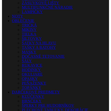
ZÁSUVKOVÉ LIŠTY
MULTIFUNKČNÉ NÁRADIE
LAMPIČKY
NOTY
OBLEČENIE
TRIČKÁ
MIKINY
TIELKA
ŠILTOVKY
ŠATKY NA HLAVU
TAŠKY A BATOHY
MASKY
DOČASNÉ TETOVANIE
ŠÁLY
RUKAVICE
HODINKY
OKULIARE
OPASKY
PEŇAŽENKY
TOPÁNKY
DARČEKOVÉ PREDMETY
KĽÚČENKY
HRNČEKY
ŠPERKY PRE HUDOBNÍKOV
PLECHOVÉ TABUĽKY, DEKORÁCIE