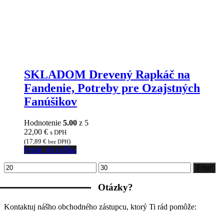
SKLADOM Drevený Rapkáč na
Fandenie, Potreby pre Ozajstných
Fanúšikov
Hodnotenie
5.00
z 5
22,00
€
s DPH
(
17,89
€
)
bez DPH
Pridať do košíka
Minimálna
Maximálna
Filter
cena
cena
Otázky?
Kontaktuj nášho obchodného zástupcu, ktorý Ti rád pomôže: