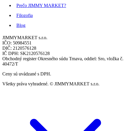
Prečo JIMMY MARKET?
Filozofia
Blog
JIMMYMARKET s.r.o.
IČO: 50984551
DIČ: 2120576128
IČ DPH: SK2120576128
Obchodný register Okresného súdu Trnava, oddiel: Sro, vložka č.
40472/T
Ceny sú uvádzané s DPH.
Všetky práva vyhradené. © JIMMYMARKET s.r.o.