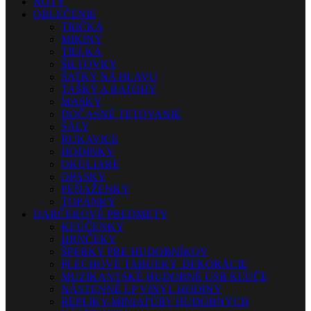
NOTY
OBLEČENIE
TRIČKÁ
MIKINY
TIELKA
ŠILTOVKY
ŠATKY NA HLAVU
TAŠKY A BATOHY
MASKY
DOČASNÉ TETOVANIE
ŠÁLY
RUKAVICE
HODINKY
OKULIARE
OPASKY
PEŇAŽENKY
TOPÁNKY
DARČEKOVÉ PREDMETY
KĽÚČENKY
HRNČEKY
ŠPERKY PRE HUDOBNÍKOV
PLECHOVÉ TABUĽKY, DEKORÁCIE
MUZIKANTSKÉ HUDOBNÉ USB KĽÚČE
NÁSTENNÉ LP VINYL HODINY
REPLIKY-MINIATÚRY HUDOBNÝCH