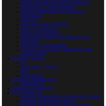
MUZIKANTSKÉ HUDOBNÉ USB KĽÚČE
NÁSTENNÉ LP VINYL HODINY
REPLIKY-MINIATÚRY HUDOBNÝCH
NÁSTROJOV
NÁLEPKY
NAFUKOVACIE NÁSTROJE
OBALY NA TABLETY
OBALY NA TELEFÓNY
NÁSTENNÉ HODINY Z RÔZNYCH VECÍ
ODZNAKY
PLAGÁTY A KALENDÁRE
OSTATNÉ DARČEKOVÉ PREDMETY PRE
MUZIKANTOV
HUDOBNÉ NOSIČE
CD
LP PLATNE – VINYLY
DVD
MG KAZETY
HUDOBNÉ PREHRÁVAČE
GRAMOFÓNY
DARČEKOVÉ POUKAZY
B-STOCK/BAZÁR
POUŽITÉ, ROZBALENÉ, VYSTAVENÉ GITARY
POUŽITÉ GITAROVÉ APARÁTY
POUŽITÉ BASGITARY A BASGITAROVÉ