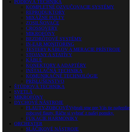
PÓDIOVÁ TECHNIKA
KOMPLETNÉ OZVUČOVACIE SYSTÉMY
REPRODUKTORY
MIXÁŽNE PULTY
ZOSILŇOVAČE
CROSSOVERY
MIKROFÓNY
BEZDRÔTOVÉ SYSTÉMY
IN-EAR MONITORING
TESTERY KÁBLOV A MERACIE PRÍSTROJE
STOJANY A STATÍVY
KÁBLE
KONEKTORY A ADAPTÉRY
INŠTALAČNÁ TECHNIKA
KOMUNIKAČNÉ TECHNOLÓGIE
PRÍSLUŠENSTVO
ŠTÚDIOVÁ TECHNIKA
SVETLÁ
MIKROFÓNY
DYCHOVÉ NÁSTROJE
FLAUTY-ZOBCOVÉ
Vybrali sme pre Vás tie najlepšie
zobcové flauty. Ráčte si vybrať z našej ponuky.
FÚKACIE HARMONIKY
ORCHESTER
SLÁČIKOVÉ NÁSTROJE