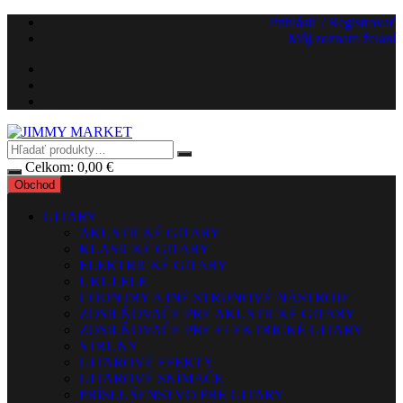
Preskočiť
Prihlásiť / Registrovať
na
Môj zoznam želaní
obsah
Celkom:
0,00
€
Obchod
GITARY
AKUSTICKÉ GITARY
KLASICKÉ GITARY
ELEKTRICKÉ GITARY
UKULELE
COUNTRY A INÉ STRUNOVÉ NÁSTROJE
ZOSILŇOVAČE PRE AKUSTICKÉ GITARY
ZOSILŇOVAČE PRE ELEKTRICKÉ GITARY
STRUNY
GITAROVÉ EFEKTY
GITAROVÉ SNÍMAČE
PRÍSLUŠENSTVO PRE GITARY