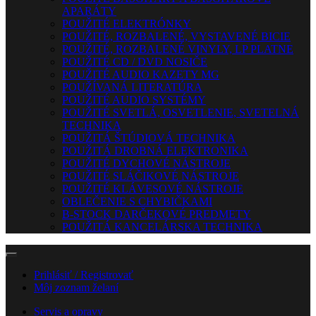
APARÁTY
POUŽITÉ ELEKTRÓNKY
POUŽITÉ, ROZBALENÉ, VYSTAVENÉ BICIE
POUŽITÉ, ROZBALENÉ VINYLY, LP PLATNE
POUŽITÉ CD / DVD NOSIČE
POUŽITÉ AUDIO KAZETY MG
POUŽÍVANÁ LITERATÚRA
POUŽITÉ AUDIO SYSTÉMY
POUŽITÉ SVETLÁ, OSVETLENIE, SVETELNÁ
TECHNIKA
POUŽITÁ ŠTÚDIOVÁ TECHNIKA
POUŽITÁ DROBNÁ ELEKTRONIKA
POUŽITÉ DYCHOVÉ NÁSTROJE
POUŽITÉ SLÁČIKOVÉ NÁSTROJE
POUŽITÉ KLÁVESOVÉ NÁSTROJE
OBLEČENIE S CHYBIČKAMI
B-STOCK DARČEKOVÉ PREDMETY
POUŽITÁ KANCELÁRSKA TECHNIKA
Prihlásiť / Registrovať
Môj zoznam želaní
Servis a opravy