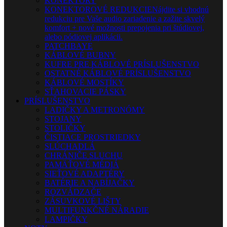
KONEKTORY
KONEKTOROVÉ REDUKCIE
Nájdite si vhodnú
redukciu pre Vaše audio zariadenie a zažite skvelý
komfort + nové možnosti prepojenia pri štúdiovej,
alebo pódiovej aplikácii.
PATCHBAYE
KÁBLOVÉ BUBNY
KUFRE PRE KÁBLOVÉ PRÍSLUŠENSTVO
OSTATNÉ KÁBLOVÉ PRÍSLUŠENSTVO
KÁBLOVÉ MOSTÍKY
SŤAHOVACIE PÁSKY
PRÍSLUŠENSTVO
LADIČKY A METRONÓMY
STOJANY
STOLIČKY
ČISTIACE PROSTRIEDKY
SLÚCHADLÁ
CHRÁNIČE SLUCHU
PAMÄŤOVÉ MÉDIÁ
SIEŤOVÉ ADAPTÉRY
BATÉRIE A NABÍJAČKY
ROZVÁDZAČE
ZÁSUVKOVÉ LIŠTY
MULTIFUNKČNÉ NÁRADIE
LAMPIČKY