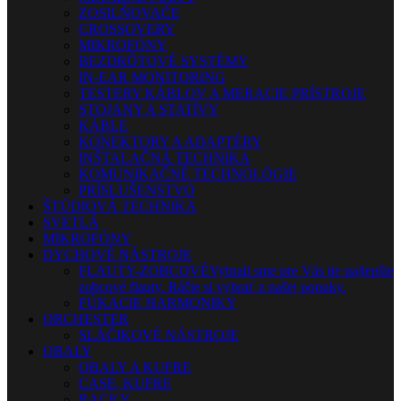
ZOSILŇOVAČE
CROSSOVERY
MIKROFÓNY
BEZDRÔTOVÉ SYSTÉMY
IN-EAR MONITORING
TESTERY KÁBLOV A MERACIE PRÍSTROJE
STOJANY A STATÍVY
KÁBLE
KONEKTORY A ADAPTÉRY
INŠTALAČNÁ TECHNIKA
KOMUNIKAČNÉ TECHNOLÓGIE
PRÍSLUŠENSTVO
ŠTÚDIOVÁ TECHNIKA
SVETLÁ
MIKROFÓNY
DYCHOVÉ NÁSTROJE
FLAUTY-ZOBCOVÉ
Vybrali sme pre Vás tie najlepšie
zobcové flauty. Ráčte si vybrať z našej ponuky.
FÚKACIE HARMONIKY
ORCHESTER
SLÁČIKOVÉ NÁSTROJE
OBALY
OBALY A KUFRE
CASE, KUFRE
RACKY