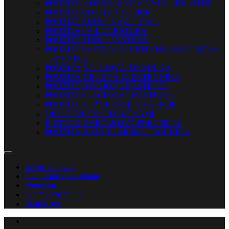
POUŽITÉ, ROZBALENÉ VINYLY, LP PLATNE
POUŽITÉ CD / DVD NOSIČE
POUŽITÉ AUDIO KAZETY MG
POUŽÍVANÁ LITERATÚRA
POUŽITÉ AUDIO SYSTÉMY
POUŽITÉ SVETLÁ, OSVETLENIE, SVETELNÁ
TECHNIKA
POUŽITÁ ŠTÚDIOVÁ TECHNIKA
POUŽITÁ DROBNÁ ELEKTRONIKA
POUŽITÉ DYCHOVÉ NÁSTROJE
POUŽITÉ SLÁČIKOVÉ NÁSTROJE
POUŽITÉ KLÁVESOVÉ NÁSTROJE
OBLEČENIE S CHYBIČKAMI
B-STOCK DARČEKOVÉ PREDMETY
POUŽITÁ KANCELÁRSKA TECHNIKA
Servis a opravy
Ozvučenie a osvetlenie
Prenájom
Nahrávacie štúdio
Škola
Nové