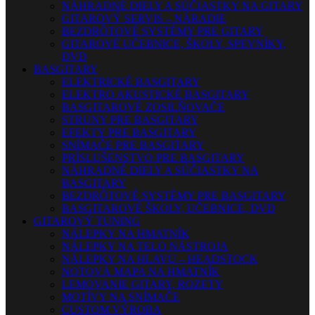
NÁHRADNÉ DIELY A SÚČIASTKY NA GITARY
GITAROVÝ SERVIS – NÁRADIE
BEZDRÔTOVÉ SYSTÉMY PRE GITARY
GITAROVÉ UČEBNICE, ŠKOLY, SPEVNÍKY,
DVD
BASGITARY
ELEKTRICKÉ BASGITARY
ELEKTRO AKUSTICKÉ BASGITARY
BASGITAROVÉ ZOSILŇOVAČE
STRUNY PRE BASGITARY
EFEKTY PRE BASGITARY
SNÍMAČE PRE BASGITARY
PRÍSLUŠENSTVO PRE BASGITARY
NÁHRADNÉ DIELY A SÚČIASTKY NA
BASGITARY
BEZDRÔTOVÉ SYSTÉMY PRE BASGITARY
BASGITAROVÉ ŠKOLY, UČEBNICE, DVD
GITAROVÝ TUNING
NÁLEPKY NA HMATNÍK
NÁLEPKY NA TELO NÁSTROJA
NÁLEPKY NA HLAVU – HEADSTOCK
NOTOVÁ MAPA NA HMATNÍK
LEMOVANIE GITARY, ROZETY
MOTÍVY NA SNÍMAČE
CUSTOM VÝROBA