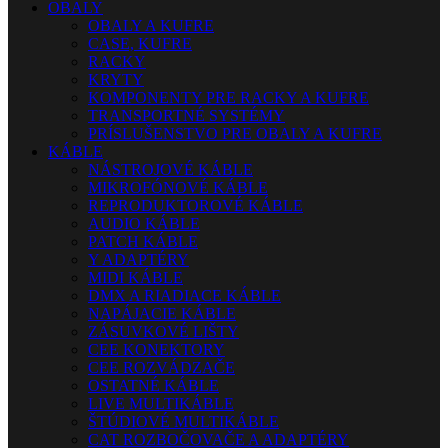
OBALY
OBALY A KUFRE
CASE, KUFRE
RACKY
KRYTY
KOMPONENTY PRE RACKY A KUFRE
TRANSPORTNÉ SYSTÉMY
PRÍSLUŠENSTVO PRE OBALY A KUFRE
KÁBLE
NÁSTROJOVÉ KÁBLE
MIKROFÓNOVÉ KÁBLE
REPRODUKTOROVÉ KÁBLE
AUDIO KÁBLE
PATCH KÁBLE
Y ADAPTÉRY
MIDI KÁBLE
DMX A RIADIACE KÁBLE
NAPÁJACIE KÁBLE
ZÁSUVKOVÉ LIŠTY
CEE KONEKTORY
CEE ROZVÁDZAČE
OSTATNÉ KÁBLE
LIVE MULTIKÁBLE
ŠTÚDIOVÉ MULTIKÁBLE
CAT ROZBOČOVAČE A ADAPTÉRY