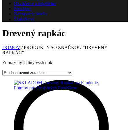
Ozvučenie a osvetlenie
Prenájom
Nahrávacie štúdio
Škola
Nové
Drevený rapkác
DOMOV
/ PRODUKTY SO ZNAČKOU “DREVENÝ
RAPKÁC”
Zobrazený jediný výsledok