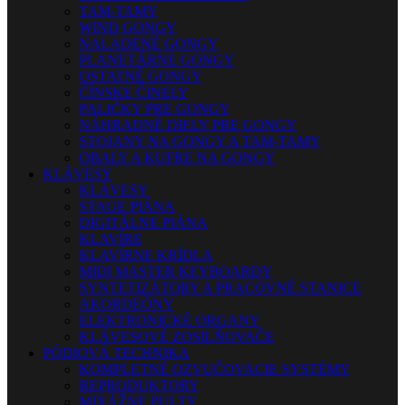
TAM-TAMY
WIND GONGY
NALADENÉ GONGY
PLANETÁRNE GONGY
OSTATNÉ GONGY
ČÍNSKE ČINELY
PALIČKY PRE GONGY
NÁHRADNÉ DIELY PRE GONGY
STOJANY NA GONGY A TAM-TAMY
OBALY A KUFRE NA GONGY
KLÁVESY
KLÁVESY
STAGE PIÁNA
DIGITÁLNE PIÁNA
KLAVÍRE
KLAVÍRNE KRÍDLA
MIDI MASTER KEYBOARDY
SYNTETIZÁTORY A PRACOVNÉ STANICE
AKORDEÓNY
ELEKTRONICKÉ ORGANY
KLÁVESOVÉ ZOSILŇOVAČE
PÓDIOVÁ TECHNIKA
KOMPLETNÉ OZVUČOVACIE SYSTÉMY
REPRODUKTORY
MIXÁŽNE PULTY