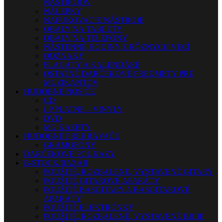
NÁSTROJOV
NÁLEPKY
NAFUKOVACIE NÁSTROJE
OBALY NA TABLETY
OBALY NA TELEFÓNY
NÁSTENNÉ HODINY Z RÔZNYCH VECÍ
ODZNAKY
PLAGÁTY A KALENDÁRE
OSTATNÉ DARČEKOVÉ PREDMETY PRE
MUZIKANTOV
HUDOBNÉ NOSIČE
CD
LP PLATNE – VINYLY
DVD
MG KAZETY
HUDOBNÉ PREHRÁVAČE
GRAMOFÓNY
DARČEKOVÉ POUKAZY
B-STOCK/BAZÁR
POUŽITÉ, ROZBALENÉ, VYSTAVENÉ GITARY
POUŽITÉ GITAROVÉ APARÁTY
POUŽITÉ BASGITARY A BASGITAROVÉ
APARÁTY
POUŽITÉ ELEKTRÓNKY
POUŽITÉ, ROZBALENÉ, VYSTAVENÉ BICIE