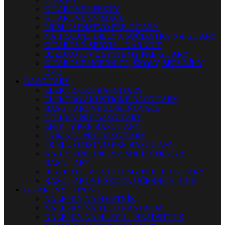
GITAROVÉ EFEKTY
GITAROVÉ SNÍMAČE
PRÍSLUŠENSTVO PRE GITARY
NÁHRADNÉ DIELY A SÚČIASTKY NA GITARY
GITAROVÝ SERVIS – NÁRADIE
BEZDRÔTOVÉ SYSTÉMY PRE GITARY
GITAROVÉ UČEBNICE, ŠKOLY, SPEVNÍKY,
DVD
BASGITARY
ELEKTRICKÉ BASGITARY
ELEKTRO AKUSTICKÉ BASGITARY
BASGITAROVÉ ZOSILŇOVAČE
STRUNY PRE BASGITARY
EFEKTY PRE BASGITARY
SNÍMAČE PRE BASGITARY
PRÍSLUŠENSTVO PRE BASGITARY
NÁHRADNÉ DIELY A SÚČIASTKY NA
BASGITARY
BEZDRÔTOVÉ SYSTÉMY PRE BASGITARY
BASGITAROVÉ ŠKOLY, UČEBNICE, DVD
GITAROVÝ TUNING
NÁLEPKY NA HMATNÍK
NÁLEPKY NA TELO NÁSTROJA
NÁLEPKY NA HLAVU – HEADSTOCK