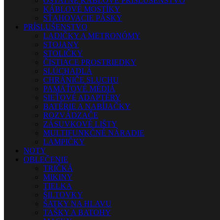
OSTATNÉ KÁBLOVÉ PRÍSLUŠENSTVO
KÁBLOVÉ MOSTÍKY
SŤAHOVACIE PÁSKY
PRÍSLUŠENSTVO
LADIČKY A METRONÓMY
STOJANY
STOLIČKY
ČISTIACE PROSTRIEDKY
SLÚCHADLÁ
CHRÁNIČE SLUCHU
PAMÄŤOVÉ MÉDIÁ
SIEŤOVÉ ADAPTÉRY
BATÉRIE A NABÍJAČKY
ROZVÁDZAČE
ZÁSUVKOVÉ LIŠTY
MULTIFUNKČNÉ NÁRADIE
LAMPIČKY
NOTY
OBLEČENIE
TRIČKÁ
MIKINY
TIELKA
ŠILTOVKY
ŠATKY NA HLAVU
TAŠKY A BATOHY