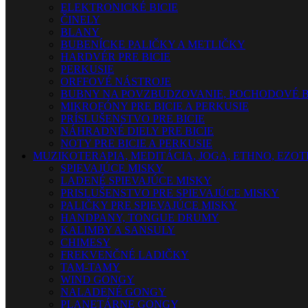
ELEKTRONICKÉ BICIE
ČINELY
BLANY
BUBENÍCKE PALIČKY A METLIČKY
HARDVÉR PRE BICIE
PERKUSIE
ORFFOVÉ NÁSTROJE
BUBNY NA POVZBUDZOVANIE, POCHODOVÉ B
MIKROFÓNY PRE BICIE A PERKUSIE
PRÍSLUŠENSTVO PRE BICIE
NÁHRADNÉ DIELY PRE BICIE
NOTY PRE BICIE A PERKUSIE
MUZIKOTERAPIA, MEDITÁCIA, JOGA, ETHNO, EZO
SPIEVAJÚCE MISKY
LADENÉ SPIEVAJÚCE MISKY
PRISLUŠENSTVO PRE SPIEVAJÚCE MISKY
PALIČKY PRE SPIEVAJÚCE MISKY
HANDPANY, TONGUE DRUMY
KALIMBY A SANSULY
CHIMESY
FREKVENČNÉ LADIČKY
TAM-TAMY
WIND GONGY
NALADENÉ GONGY
PLANETÁRNE GONGY