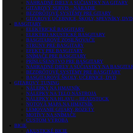
NÁHRADNÉ DIELY A SÚČIASTKY NA GITARY
GITAROVÝ SERVIS – NÁRADIE
BEZDRÔTOVÉ SYSTÉMY PRE GITARY
GITAROVÉ UČEBNICE, ŠKOLY, SPEVNÍKY, DVD
BASGITARY
ELEKTRICKÉ BASGITARY
ELEKTRO AKUSTICKÉ BASGITARY
BASGITAROVÉ ZOSILŇOVAČE
STRUNY PRE BASGITARY
EFEKTY PRE BASGITARY
SNÍMAČE PRE BASGITARY
PRÍSLUŠENSTVO PRE BASGITARY
NÁHRADNÉ DIELY A SÚČIASTKY NA BASGITA
BEZDRÔTOVÉ SYSTÉMY PRE BASGITARY
BASGITAROVÉ ŠKOLY, UČEBNICE, DVD
GITAROVÝ TUNING
NÁLEPKY NA HMATNÍK
NÁLEPKY NA TELO NÁSTROJA
NÁLEPKY NA HLAVU – HEADSTOCK
NOTOVÁ MAPA NA HMATNÍK
LEMOVANIE GITARY, ROZETY
MOTÍVY NA SNÍMAČE
CUSTOM VÝROBA
BICIE
AKUSTICKÉ BICIE