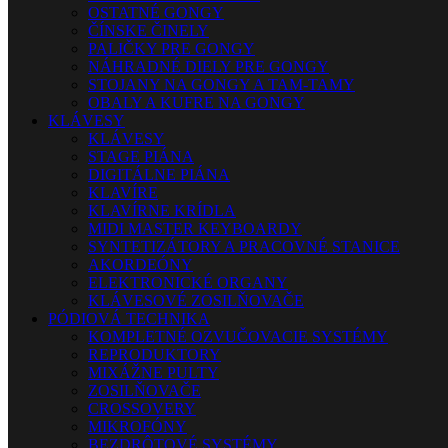
OSTATNÉ GONGY
ČÍNSKE ČINELY
PALIČKY PRE GONGY
NÁHRADNÉ DIELY PRE GONGY
STOJANY NA GONGY A TAM-TAMY
OBALY A KUFRE NA GONGY
KLÁVESY
KLÁVESY
STAGE PIÁNA
DIGITÁLNE PIÁNA
KLAVÍRE
KLAVÍRNE KRÍDLA
MIDI MASTER KEYBOARDY
SYNTETIZÁTORY A PRACOVNÉ STANICE
AKORDEÓNY
ELEKTRONICKÉ ORGANY
KLÁVESOVÉ ZOSILŇOVAČE
PÓDIOVÁ TECHNIKA
KOMPLETNÉ OZVUČOVACIE SYSTÉMY
REPRODUKTORY
MIXÁŽNE PULTY
ZOSILŇOVAČE
CROSSOVERY
MIKROFÓNY
BEZDRÔTOVÉ SYSTÉMY