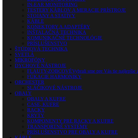
IN-EAR MONITORING
TESTERY KÁBLOV A MERACIE PRÍSTROJE
STOJANY A STATÍVY
KÁBLE
KONEKTORY A ADAPTÉRY
INŠTALAČNÁ TECHNIKA
KOMUNIKAČNÉ TECHNOLÓGIE
PRÍSLUŠENSTVO
ŠTÚDIOVÁ TECHNIKA
SVETLÁ
MIKROFÓNY
DYCHOVÉ NÁSTROJE
FLAUTY-ZOBCOVÉ
Vybrali sme pre Vás tie najlepšie 
FÚKACIE HARMONIKY
ORCHESTER
SLÁČIKOVÉ NÁSTROJE
OBALY
OBALY A KUFRE
CASE, KUFRE
RACKY
KRYTY
KOMPONENTY PRE RACKY A KUFRE
TRANSPORTNÉ SYSTÉMY
PRÍSLUŠENSTVO PRE OBALY A KUFRE
KÁBLE