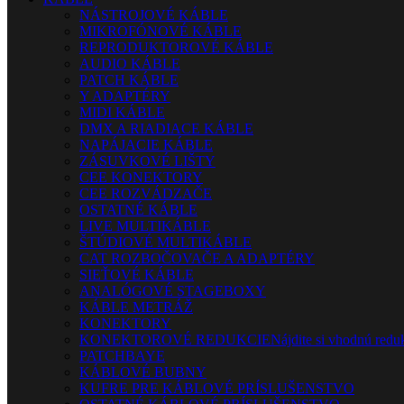
NÁSTROJOVÉ KÁBLE
MIKROFÓNOVÉ KÁBLE
REPRODUKTOROVÉ KÁBLE
AUDIO KÁBLE
PATCH KÁBLE
Y ADAPTÉRY
MIDI KÁBLE
DMX A RIADIACE KÁBLE
NAPÁJACIE KÁBLE
ZÁSUVKOVÉ LIŠTY
CEE KONEKTORY
CEE ROZVÁDZAČE
OSTATNÉ KÁBLE
LIVE MULTIKÁBLE
ŠTÚDIOVÉ MULTIKÁBLE
CAT ROZBOČOVAČE A ADAPTÉRY
SIEŤOVÉ KÁBLE
ANALÓGOVÉ STAGEBOXY
KÁBLE METRÁŽ
KONEKTORY
KONEKTOROVÉ REDUKCIE
Nájdite si vhodnú reduk
PATCHBAYE
KÁBLOVÉ BUBNY
KUFRE PRE KÁBLOVÉ PRÍSLUŠENSTVO