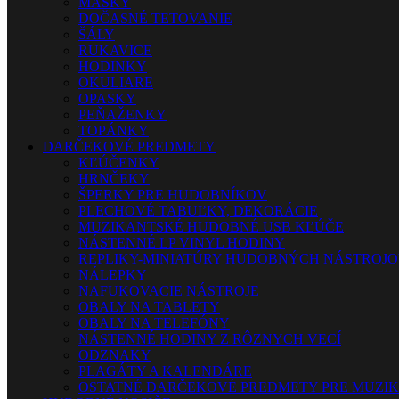
MASKY
DOČASNÉ TETOVANIE
ŠÁLY
RUKAVICE
HODINKY
OKULIARE
OPASKY
PEŇAŽENKY
TOPÁNKY
DARČEKOVÉ PREDMETY
KĽÚČENKY
HRNČEKY
ŠPERKY PRE HUDOBNÍKOV
PLECHOVÉ TABUĽKY, DEKORÁCIE
MUZIKANTSKÉ HUDOBNÉ USB KĽÚČE
NÁSTENNÉ LP VINYL HODINY
REPLIKY-MINIATÚRY HUDOBNÝCH NÁSTROJ
NÁLEPKY
NAFUKOVACIE NÁSTROJE
OBALY NA TABLETY
OBALY NA TELEFÓNY
NÁSTENNÉ HODINY Z RÔZNYCH VECÍ
ODZNAKY
PLAGÁTY A KALENDÁRE
OSTATNÉ DARČEKOVÉ PREDMETY PRE MUZI