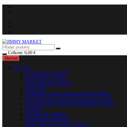
Preskočiť
na
obsah
Celkom:
0,00
€
Obchod
GITARY
AKUSTICKÉ GITARY
KLASICKÉ GITARY
ELEKTRICKÉ GITARY
UKULELE
COUNTRY A INÉ STRUNOVÉ NÁSTROJE
ZOSILŇOVAČE PRE AKUSTICKÉ GITARY
ZOSILŇOVAČE PRE ELEKTRICKÉ GITARY
STRUNY
GITAROVÉ EFEKTY
GITAROVÉ SNÍMAČE
PRÍSLUŠENSTVO PRE GITARY