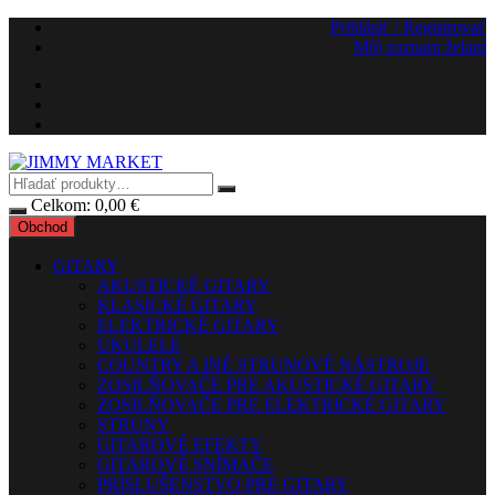
Preskočiť
Prihlásiť / Registrovať
na
Môj zoznam želaní
obsah
Celkom:
0,00
€
Obchod
GITARY
AKUSTICKÉ GITARY
KLASICKÉ GITARY
ELEKTRICKÉ GITARY
UKULELE
COUNTRY A INÉ STRUNOVÉ NÁSTROJE
ZOSILŇOVAČE PRE AKUSTICKÉ GITARY
ZOSILŇOVAČE PRE ELEKTRICKÉ GITARY
STRUNY
GITAROVÉ EFEKTY
GITAROVÉ SNÍMAČE
PRÍSLUŠENSTVO PRE GITARY