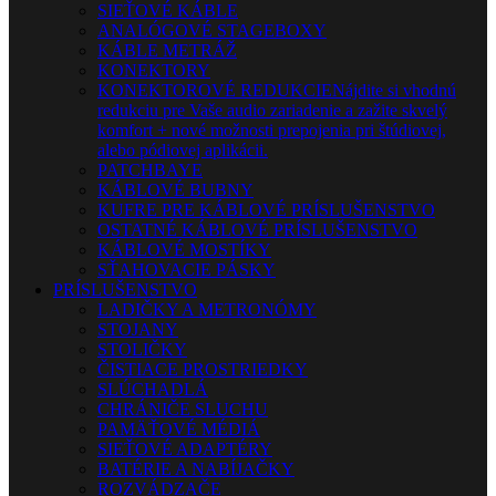
SIEŤOVÉ KÁBLE
ANALÓGOVÉ STAGEBOXY
KÁBLE METRÁŽ
KONEKTORY
KONEKTOROVÉ REDUKCIE
Nájdite si vhodnú
redukciu pre Vaše audio zariadenie a zažite skvelý
komfort + nové možnosti prepojenia pri štúdiovej,
alebo pódiovej aplikácii.
PATCHBAYE
KÁBLOVÉ BUBNY
KUFRE PRE KÁBLOVÉ PRÍSLUŠENSTVO
OSTATNÉ KÁBLOVÉ PRÍSLUŠENSTVO
KÁBLOVÉ MOSTÍKY
SŤAHOVACIE PÁSKY
PRÍSLUŠENSTVO
LADIČKY A METRONÓMY
STOJANY
STOLIČKY
ČISTIACE PROSTRIEDKY
SLÚCHADLÁ
CHRÁNIČE SLUCHU
PAMÄŤOVÉ MÉDIÁ
SIEŤOVÉ ADAPTÉRY
BATÉRIE A NABÍJAČKY
ROZVÁDZAČE