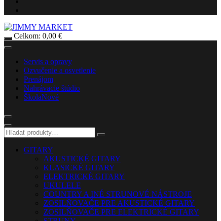
Celkom:
0,00
€
Servis a opravy
Ozvučenie a osvetlenie
Prenájom
Nahrávacie štúdio
Škola
Nové
GITARY
AKUSTICKÉ GITARY
KLASICKÉ GITARY
ELEKTRICKÉ GITARY
UKULELE
COUNTRY A INÉ STRUNOVÉ NÁSTROJE
ZOSILŇOVAČE PRE AKUSTICKÉ GITARY
ZOSILŇOVAČE PRE ELEKTRICKÉ GITARY
STRUNY