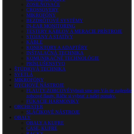
ZOSILŇOVAČE
CROSSOVERY
MIKROFÓNY
BEZDRÔTOVÉ SYSTÉMY
IN-EAR MONITORING
TESTERY KÁBLOV A MERACIE PRÍSTROJE
STOJANY A STATÍVY
KÁBLE
KONEKTORY A ADAPTÉRY
INŠTALAČNÁ TECHNIKA
KOMUNIKAČNÉ TECHNOLÓGIE
PRÍSLUŠENSTVO
ŠTÚDIOVÁ TECHNIKA
SVETLÁ
MIKROFÓNY
DYCHOVÉ NÁSTROJE
FLAUTY-ZOBCOVÉ
Vybrali sme pre Vás tie najlepšie
zobcové flauty. Ráčte si vybrať z našej ponuky.
FÚKACIE HARMONIKY
ORCHESTER
SLÁČIKOVÉ NÁSTROJE
OBALY
OBALY A KUFRE
CASE, KUFRE
RACKY