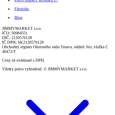
Prečo JIMMY MARKET?
Filozofia
Blog
JIMMYMARKET s.r.o.
IČO: 50984551
DIČ: 2120576128
IČ DPH: SK2120576128
Obchodný register Okresného súdu Trnava, oddiel: Sro, vložka č.
40472/T
Ceny sú uvádzané s DPH.
Všetky práva vyhradené. © JIMMYMARKET s.r.o.