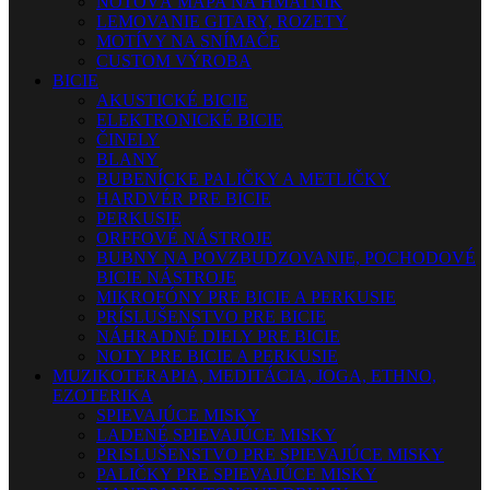
NOTOVÁ MAPA NA HMATNÍK
LEMOVANIE GITARY, ROZETY
MOTÍVY NA SNÍMAČE
CUSTOM VÝROBA
BICIE
AKUSTICKÉ BICIE
ELEKTRONICKÉ BICIE
ČINELY
BLANY
BUBENÍCKE PALIČKY A METLIČKY
HARDVÉR PRE BICIE
PERKUSIE
ORFFOVÉ NÁSTROJE
BUBNY NA POVZBUDZOVANIE, POCHODOVÉ
BICIE NÁSTROJE
MIKROFÓNY PRE BICIE A PERKUSIE
PRÍSLUŠENSTVO PRE BICIE
NÁHRADNÉ DIELY PRE BICIE
NOTY PRE BICIE A PERKUSIE
MUZIKOTERAPIA, MEDITÁCIA, JOGA, ETHNO,
EZOTERIKA
SPIEVAJÚCE MISKY
LADENÉ SPIEVAJÚCE MISKY
PRISLUŠENSTVO PRE SPIEVAJÚCE MISKY
PALIČKY PRE SPIEVAJÚCE MISKY