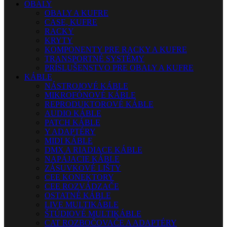
OBALY
OBALY A KUFRE
CASE, KUFRE
RACKY
KRYTY
KOMPONENTY PRE RACKY A KUFRE
TRANSPORTNÉ SYSTÉMY
PRÍSLUŠENSTVO PRE OBALY A KUFRE
KÁBLE
NÁSTROJOVÉ KÁBLE
MIKROFÓNOVÉ KÁBLE
REPRODUKTOROVÉ KÁBLE
AUDIO KÁBLE
PATCH KÁBLE
Y ADAPTÉRY
MIDI KÁBLE
DMX A RIADIACE KÁBLE
NAPÁJACIE KÁBLE
ZÁSUVKOVÉ LIŠTY
CEE KONEKTORY
CEE ROZVÁDZAČE
OSTATNÉ KÁBLE
LIVE MULTIKÁBLE
ŠTÚDIOVÉ MULTIKÁBLE
CAT ROZBOČOVAČE A ADAPTÉRY