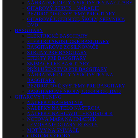
NÁHRADNÉ DIELY A SÚČIASTKY NA GITARY
GITAROVÝ SERVIS – NÁRADIE
BEZDRÔTOVÉ SYSTÉMY PRE GITARY
GITAROVÉ UČEBNICE, ŠKOLY, SPEVNÍKY,
DVD
BASGITARY
ELEKTRICKÉ BASGITARY
ELEKTRO AKUSTICKÉ BASGITARY
BASGITAROVÉ ZOSILŇOVAČE
STRUNY PRE BASGITARY
EFEKTY PRE BASGITARY
SNÍMAČE PRE BASGITARY
PRÍSLUŠENSTVO PRE BASGITARY
NÁHRADNÉ DIELY A SÚČIASTKY NA
BASGITARY
BEZDRÔTOVÉ SYSTÉMY PRE BASGITARY
BASGITAROVÉ ŠKOLY, UČEBNICE, DVD
GITAROVÝ TUNING
NÁLEPKY NA HMATNÍK
NÁLEPKY NA TELO NÁSTROJA
NÁLEPKY NA HLAVU – HEADSTOCK
NOTOVÁ MAPA NA HMATNÍK
LEMOVANIE GITARY, ROZETY
MOTÍVY NA SNÍMAČE
CUSTOM VÝROBA