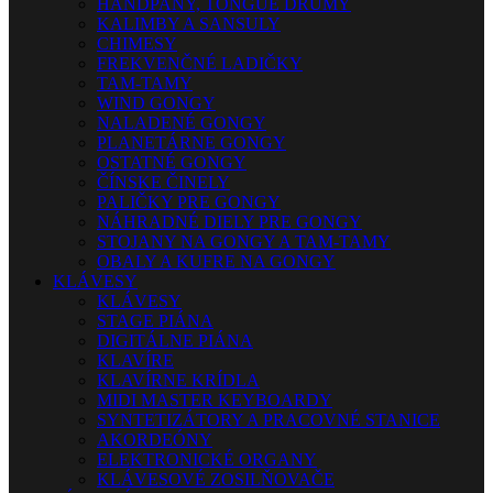
HANDPANY, TONGUE DRUMY
KALIMBY A SANSULY
CHIMESY
FREKVENČNÉ LADIČKY
TAM-TAMY
WIND GONGY
NALADENÉ GONGY
PLANETÁRNE GONGY
OSTATNÉ GONGY
ČÍNSKE ČINELY
PALIČKY PRE GONGY
NÁHRADNÉ DIELY PRE GONGY
STOJANY NA GONGY A TAM-TAMY
OBALY A KUFRE NA GONGY
KLÁVESY
KLÁVESY
STAGE PIÁNA
DIGITÁLNE PIÁNA
KLAVÍRE
KLAVÍRNE KRÍDLA
MIDI MASTER KEYBOARDY
SYNTETIZÁTORY A PRACOVNÉ STANICE
AKORDEÓNY
ELEKTRONICKÉ ORGANY
KLÁVESOVÉ ZOSILŇOVAČE