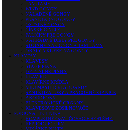
TAM-TAMY
WIND GONGY
NALADENÉ GONGY
PLANETÁRNE GONGY
OSTATNÉ GONGY
ČÍNSKE ČINELY
PALIČKY PRE GONGY
NÁHRADNÉ DIELY PRE GONGY
STOJANY NA GONGY A TAM-TAMY
OBALY A KUFRE NA GONGY
KLÁVESY
KLÁVESY
STAGE PIÁNA
DIGITÁLNE PIÁNA
KLAVÍRE
KLAVÍRNE KRÍDLA
MIDI MASTER KEYBOARDY
SYNTETIZÁTORY A PRACOVNÉ STANICE
AKORDEÓNY
ELEKTRONICKÉ ORGANY
KLÁVESOVÉ ZOSILŇOVAČE
PÓDIOVÁ TECHNIKA
KOMPLETNÉ OZVUČOVACIE SYSTÉMY
REPRODUKTORY
MIXÁŽNE PULTY