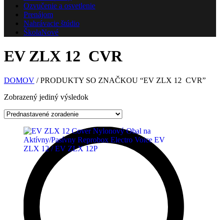
Ozvučenie a osvetlenie
Prenájom
Nahrávacie štúdio
Škola
Nové
EV ZLX 12 CVR
DOMOV
/ PRODUKTY SO ZNAČKOU “EV ZLX 12 CVR”
Zobrazený jediný výsledok