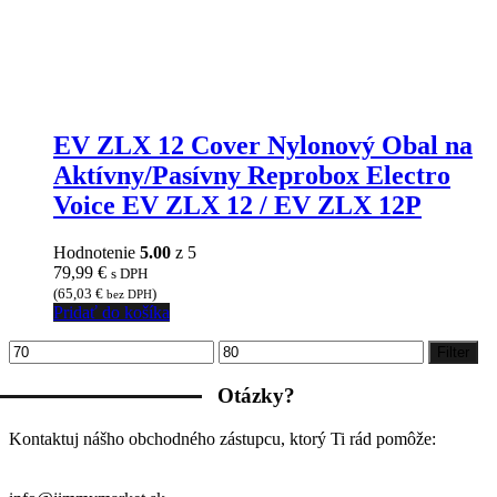
EV ZLX 12 Cover Nylonový Obal na
Aktívny/Pasívny Reprobox Electro
Voice EV ZLX 12 / EV ZLX 12P
Hodnotenie
5.00
z 5
79,99
€
s DPH
(
65,03
€
)
bez DPH
Pridať do košíka
Minimálna
Maximálna
Filter
cena
cena
Otázky?
Kontaktuj nášho obchodného zástupcu, ktorý Ti rád pomôže: