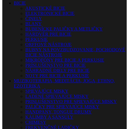
BICIE
AKUSTICKÉ BICIE
ELEKTRONICKÉ BICIE
ČINELY
BLANY
BUBENÍCKE PALIČKY A METLIČKY
HARDVÉR PRE BICIE
PERKUSIE
ORFFOVÉ NÁSTROJE
BUBNY NA POVZBUDZOVANIE, POCHODOVÉ
BICIE NÁSTROJE
MIKROFÓNY PRE BICIE A PERKUSIE
PRÍSLUŠENSTVO PRE BICIE
NÁHRADNÉ DIELY PRE BICIE
NOTY PRE BICIE A PERKUSIE
MUZIKOTERAPIA, MEDITÁCIA, JOGA, ETHNO,
EZOTERIKA
SPIEVAJÚCE MISKY
LADENÉ SPIEVAJÚCE MISKY
PRISLUŠENSTVO PRE SPIEVAJÚCE MISKY
PALIČKY PRE SPIEVAJÚCE MISKY
HANDPANY, TONGUE DRUMY
KALIMBY A SANSULY
CHIMESY
FREKVENČNÉ LADIČKY