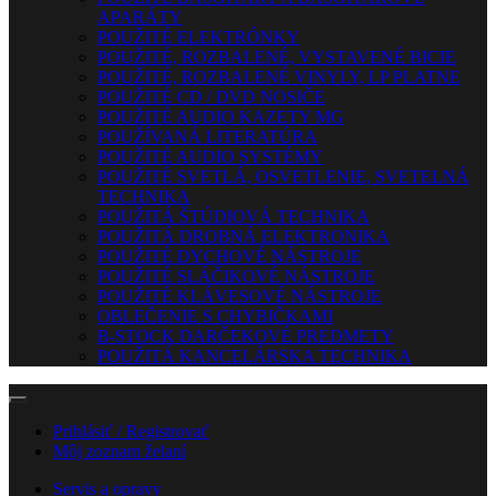
APARÁTY
POUŽITÉ ELEKTRÓNKY
POUŽITÉ, ROZBALENÉ, VYSTAVENÉ BICIE
POUŽITÉ, ROZBALENÉ VINYLY, LP PLATNE
POUŽITÉ CD / DVD NOSIČE
POUŽITÉ AUDIO KAZETY MG
POUŽÍVANÁ LITERATÚRA
POUŽITÉ AUDIO SYSTÉMY
POUŽITÉ SVETLÁ, OSVETLENIE, SVETELNÁ
TECHNIKA
POUŽITÁ ŠTÚDIOVÁ TECHNIKA
POUŽITÁ DROBNÁ ELEKTRONIKA
POUŽITÉ DYCHOVÉ NÁSTROJE
POUŽITÉ SLÁČIKOVÉ NÁSTROJE
POUŽITÉ KLÁVESOVÉ NÁSTROJE
OBLEČENIE S CHYBIČKAMI
B-STOCK DARČEKOVÉ PREDMETY
POUŽITÁ KANCELÁRSKA TECHNIKA
Prihlásiť / Registrovať
Môj zoznam želaní
Servis a opravy