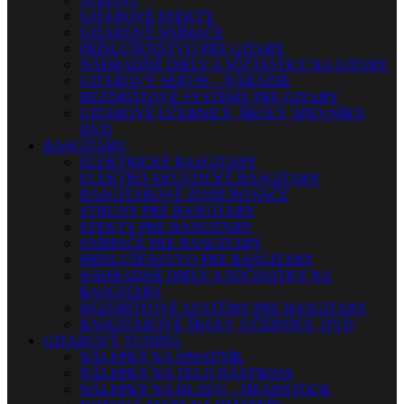
GITAROVÉ EFEKTY
GITAROVÉ SNÍMAČE
PRÍSLUŠENSTVO PRE GITARY
NÁHRADNÉ DIELY A SÚČIASTKY NA GITARY
GITAROVÝ SERVIS – NÁRADIE
BEZDRÔTOVÉ SYSTÉMY PRE GITARY
GITAROVÉ UČEBNICE, ŠKOLY, SPEVNÍKY,
DVD
BASGITARY
ELEKTRICKÉ BASGITARY
ELEKTRO AKUSTICKÉ BASGITARY
BASGITAROVÉ ZOSILŇOVAČE
STRUNY PRE BASGITARY
EFEKTY PRE BASGITARY
SNÍMAČE PRE BASGITARY
PRÍSLUŠENSTVO PRE BASGITARY
NÁHRADNÉ DIELY A SÚČIASTKY NA
BASGITARY
BEZDRÔTOVÉ SYSTÉMY PRE BASGITARY
BASGITAROVÉ ŠKOLY, UČEBNICE, DVD
GITAROVÝ TUNING
NÁLEPKY NA HMATNÍK
NÁLEPKY NA TELO NÁSTROJA
NÁLEPKY NA HLAVU – HEADSTOCK