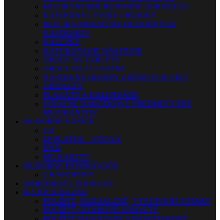
MUZIKANTSKÉ HUDOBNÉ USB KĽÚČE
NÁSTENNÉ LP VINYL HODINY
REPLIKY-MINIATÚRY HUDOBNÝCH
NÁSTROJOV
NÁLEPKY
NAFUKOVACIE NÁSTROJE
OBALY NA TABLETY
OBALY NA TELEFÓNY
NÁSTENNÉ HODINY Z RÔZNYCH VECÍ
ODZNAKY
PLAGÁTY A KALENDÁRE
OSTATNÉ DARČEKOVÉ PREDMETY PRE
MUZIKANTOV
HUDOBNÉ NOSIČE
CD
LP PLATNE – VINYLY
DVD
MG KAZETY
HUDOBNÉ PREHRÁVAČE
GRAMOFÓNY
DARČEKOVÉ POUKAZY
B-STOCK/BAZÁR
POUŽITÉ, ROZBALENÉ, VYSTAVENÉ GITARY
POUŽITÉ GITAROVÉ APARÁTY
POUŽITÉ BASGITARY A BASGITAROVÉ