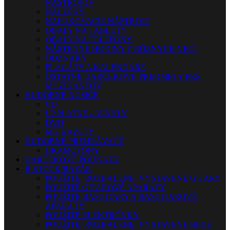
NÁSTROJOV
NÁLEPKY
NAFUKOVACIE NÁSTROJE
OBALY NA TABLETY
OBALY NA TELEFÓNY
NÁSTENNÉ HODINY Z RÔZNYCH VECÍ
ODZNAKY
PLAGÁTY A KALENDÁRE
OSTATNÉ DARČEKOVÉ PREDMETY PRE
MUZIKANTOV
HUDOBNÉ NOSIČE
CD
LP PLATNE – VINYLY
DVD
MG KAZETY
HUDOBNÉ PREHRÁVAČE
GRAMOFÓNY
DARČEKOVÉ POUKAZY
B-STOCK/BAZÁR
POUŽITÉ, ROZBALENÉ, VYSTAVENÉ GITARY
POUŽITÉ GITAROVÉ APARÁTY
POUŽITÉ BASGITARY A BASGITAROVÉ
APARÁTY
POUŽITÉ ELEKTRÓNKY
POUŽITÉ, ROZBALENÉ, VYSTAVENÉ BICIE