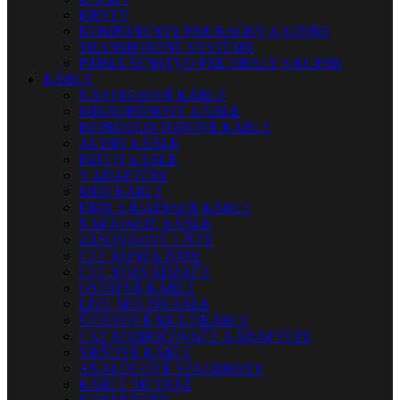
KRYTY
KOMPONENTY PRE RACKY A KUFRE
TRANSPORTNÉ SYSTÉMY
PRÍSLUŠENSTVO PRE OBALY A KUFRE
KÁBLE
NÁSTROJOVÉ KÁBLE
MIKROFÓNOVÉ KÁBLE
REPRODUKTOROVÉ KÁBLE
AUDIO KÁBLE
PATCH KÁBLE
Y ADAPTÉRY
MIDI KÁBLE
DMX A RIADIACE KÁBLE
NAPÁJACIE KÁBLE
ZÁSUVKOVÉ LIŠTY
CEE KONEKTORY
CEE ROZVÁDZAČE
OSTATNÉ KÁBLE
LIVE MULTIKÁBLE
ŠTÚDIOVÉ MULTIKÁBLE
CAT ROZBOČOVAČE A ADAPTÉRY
SIEŤOVÉ KÁBLE
ANALÓGOVÉ STAGEBOXY
KÁBLE METRÁŽ