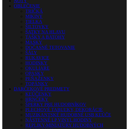
NOTY
OBLEČENIE
TRIČKÁ
MIKINY
TIELKA
ŠILTOVKY
ŠATKY NA HLAVU
TAŠKY A BATOHY
MASKY
DOČASNÉ TETOVANIE
ŠÁLY
RUKAVICE
HODINKY
OKULIARE
OPASKY
PEŇAŽENKY
TOPÁNKY
DARČEKOVÉ PREDMETY
KĽÚČENKY
HRNČEKY
ŠPERKY PRE HUDOBNÍKOV
PLECHOVÉ TABUĽKY, DEKORÁCIE
MUZIKANTSKÉ HUDOBNÉ USB KĽÚČE
NÁSTENNÉ LP VINYL HODINY
REPLIKY-MINIATÚRY HUDOBNÝCH