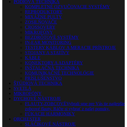
PÓDIOVÁ TECHNIKA
KOMPLETNÉ OZVUČOVACIE SYSTÉMY
REPRODUKTORY
MIXÁŽNE PULTY
ZOSILŇOVAČE
CROSSOVERY
MIKROFÓNY
BEZDRÔTOVÉ SYSTÉMY
IN-EAR MONITORING
TESTERY KÁBLOV A MERACIE PRÍSTROJE
STOJANY A STATÍVY
KÁBLE
KONEKTORY A ADAPTÉRY
INŠTALAČNÁ TECHNIKA
KOMUNIKAČNÉ TECHNOLÓGIE
PRÍSLUŠENSTVO
ŠTÚDIOVÁ TECHNIKA
SVETLÁ
MIKROFÓNY
DYCHOVÉ NÁSTROJE
FLAUTY-ZOBCOVÉ
Vybrali sme pre Vás tie najlepšie
zobcové flauty. Ráčte si vybrať z našej ponuky.
FÚKACIE HARMONIKY
ORCHESTER
SLÁČIKOVÉ NÁSTROJE