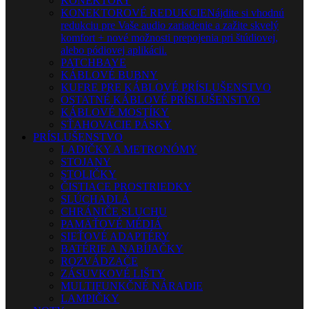
KONEKTORY
KONEKTOROVÉ REDUKCIE
Nájdite si vhodnú
redukciu pre Vaše audio zariadenie a zažite skvelý
komfort + nové možnosti prepojenia pri štúdiovej,
alebo pódiovej aplikácii.
PATCHBAYE
KÁBLOVÉ BUBNY
KUFRE PRE KÁBLOVÉ PRÍSLUŠENSTVO
OSTATNÉ KÁBLOVÉ PRÍSLUŠENSTVO
KÁBLOVÉ MOSTÍKY
SŤAHOVACIE PÁSKY
PRÍSLUŠENSTVO
LADIČKY A METRONÓMY
STOJANY
STOLIČKY
ČISTIACE PROSTRIEDKY
SLÚCHADLÁ
CHRÁNIČE SLUCHU
PAMÄŤOVÉ MÉDIÁ
SIEŤOVÉ ADAPTÉRY
BATÉRIE A NABÍJAČKY
ROZVÁDZAČE
ZÁSUVKOVÉ LIŠTY
MULTIFUNKČNÉ NÁRADIE
LAMPIČKY