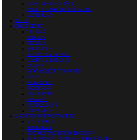
ZÁSUVKOVÉ LIŠTY
MULTIFUNKČNÉ NÁRADIE
LAMPIČKY
NOTY
OBLEČENIE
TRIČKÁ
MIKINY
TIELKA
ŠILTOVKY
ŠATKY NA HLAVU
TAŠKY A BATOHY
MASKY
DOČASNÉ TETOVANIE
ŠÁLY
RUKAVICE
HODINKY
OKULIARE
OPASKY
PEŇAŽENKY
TOPÁNKY
DARČEKOVÉ PREDMETY
KĽÚČENKY
HRNČEKY
ŠPERKY PRE HUDOBNÍKOV
PLECHOVÉ TABUĽKY, DEKORÁCIE