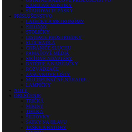
OSTATNÉ KÁBLOVÉ PRÍSLUŠENSTVO
KÁBLOVÉ MOSTÍKY
SŤAHOVACIE PÁSKY
PRÍSLUŠENSTVO
LADIČKY A METRONÓMY
STOJANY
STOLIČKY
ČISTIACE PROSTRIEDKY
SLÚCHADLÁ
CHRÁNIČE SLUCHU
PAMÄŤOVÉ MÉDIÁ
SIEŤOVÉ ADAPTÉRY
BATÉRIE A NABÍJAČKY
ROZVÁDZAČE
ZÁSUVKOVÉ LIŠTY
MULTIFUNKČNÉ NÁRADIE
LAMPIČKY
NOTY
OBLEČENIE
TRIČKÁ
MIKINY
TIELKA
ŠILTOVKY
ŠATKY NA HLAVU
TAŠKY A BATOHY