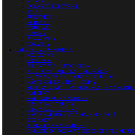
MASKY
DOČASNÉ TETOVANIE
ŠÁLY
RUKAVICE
HODINKY
OKULIARE
OPASKY
PEŇAŽENKY
TOPÁNKY
DARČEKOVÉ PREDMETY
KĽÚČENKY
HRNČEKY
ŠPERKY PRE HUDOBNÍKOV
PLECHOVÉ TABUĽKY, DEKORÁCIE
MUZIKANTSKÉ HUDOBNÉ USB KĽÚČE
NÁSTENNÉ LP VINYL HODINY
REPLIKY-MINIATÚRY HUDOBNÝCH NÁSTROJ
NÁLEPKY
NAFUKOVACIE NÁSTROJE
OBALY NA TABLETY
OBALY NA TELEFÓNY
NÁSTENNÉ HODINY Z RÔZNYCH VECÍ
ODZNAKY
PLAGÁTY A KALENDÁRE
OSTATNÉ DARČEKOVÉ PREDMETY PRE MUZI