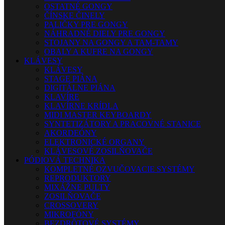
OSTATNÉ GONGY
ČÍNSKE ČINELY
PALIČKY PRE GONGY
NÁHRADNÉ DIELY PRE GONGY
STOJANY NA GONGY A TAM-TAMY
OBALY A KUFRE NA GONGY
KLÁVESY
KLÁVESY
STAGE PIÁNA
DIGITÁLNE PIÁNA
KLAVÍRE
KLAVÍRNE KRÍDLA
MIDI MASTER KEYBOARDY
SYNTETIZÁTORY A PRACOVNÉ STANICE
AKORDEÓNY
ELEKTRONICKÉ ORGANY
KLÁVESOVÉ ZOSILŇOVAČE
PÓDIOVÁ TECHNIKA
KOMPLETNÉ OZVUČOVACIE SYSTÉMY
REPRODUKTORY
MIXÁŽNE PULTY
ZOSILŇOVAČE
CROSSOVERY
MIKROFÓNY
BEZDRÔTOVÉ SYSTÉMY