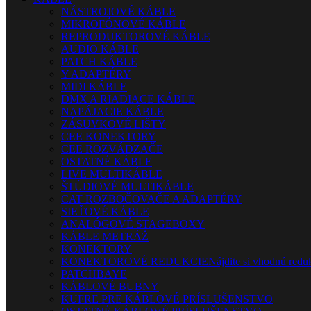
NÁSTROJOVÉ KÁBLE
MIKROFÓNOVÉ KÁBLE
REPRODUKTOROVÉ KÁBLE
AUDIO KÁBLE
PATCH KÁBLE
Y ADAPTÉRY
MIDI KÁBLE
DMX A RIADIACE KÁBLE
NAPÁJACIE KÁBLE
ZÁSUVKOVÉ LIŠTY
CEE KONEKTORY
CEE ROZVÁDZAČE
OSTATNÉ KÁBLE
LIVE MULTIKÁBLE
ŠTÚDIOVÉ MULTIKÁBLE
CAT ROZBOČOVAČE A ADAPTÉRY
SIEŤOVÉ KÁBLE
ANALÓGOVÉ STAGEBOXY
KÁBLE METRÁŽ
KONEKTORY
KONEKTOROVÉ REDUKCIE
Nájdite si vhodnú reduk
PATCHBAYE
KÁBLOVÉ BUBNY
KUFRE PRE KÁBLOVÉ PRÍSLUŠENSTVO