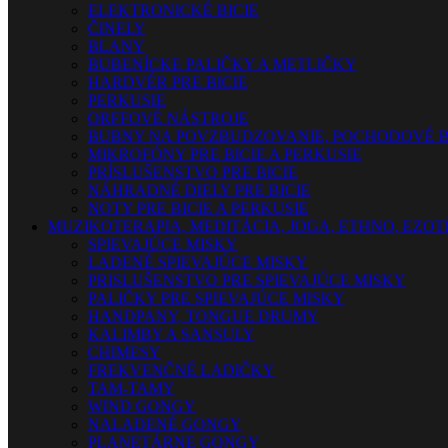
ELEKTRONICKÉ BICIE
ČINELY
BLANY
BUBENÍCKE PALIČKY A METLIČKY
HARDVÉR PRE BICIE
PERKUSIE
ORFFOVÉ NÁSTROJE
BUBNY NA POVZBUDZOVANIE, POCHODOVÉ B
MIKROFÓNY PRE BICIE A PERKUSIE
PRÍSLUŠENSTVO PRE BICIE
NÁHRADNÉ DIELY PRE BICIE
NOTY PRE BICIE A PERKUSIE
MUZIKOTERAPIA, MEDITÁCIA, JOGA, ETHNO, EZO
SPIEVAJÚCE MISKY
LADENÉ SPIEVAJÚCE MISKY
PRISLUŠENSTVO PRE SPIEVAJÚCE MISKY
PALIČKY PRE SPIEVAJÚCE MISKY
HANDPANY, TONGUE DRUMY
KALIMBY A SANSULY
CHIMESY
FREKVENČNÉ LADIČKY
TAM-TAMY
WIND GONGY
NALADENÉ GONGY
PLANETÁRNE GONGY