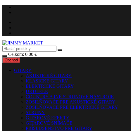
Preskočiť
na
obsah
Celkom:
0,00
€
Obchod
GITARY
AKUSTICKÉ GITARY
KLASICKÉ GITARY
ELEKTRICKÉ GITARY
UKULELE
COUNTRY A INÉ STRUNOVÉ NÁSTROJE
ZOSILŇOVAČE PRE AKUSTICKÉ GITARY
ZOSILŇOVAČE PRE ELEKTRICKÉ GITARY
STRUNY
GITAROVÉ EFEKTY
GITAROVÉ SNÍMAČE
PRÍSLUŠENSTVO PRE GITARY