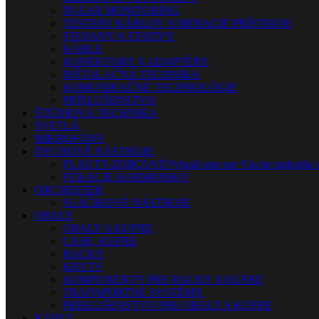
IN-EAR MONITORING
TESTERY KÁBLOV A MERACIE PRÍSTROJE
STOJANY A STATÍVY
KÁBLE
KONEKTORY A ADAPTÉRY
INŠTALAČNÁ TECHNIKA
KOMUNIKAČNÉ TECHNOLÓGIE
PRÍSLUŠENSTVO
ŠTÚDIOVÁ TECHNIKA
SVETLÁ
MIKROFÓNY
DYCHOVÉ NÁSTROJE
FLAUTY-ZOBCOVÉ
Vybrali sme pre Vás tie najlepšie 
FÚKACIE HARMONIKY
ORCHESTER
SLÁČIKOVÉ NÁSTROJE
OBALY
OBALY A KUFRE
CASE, KUFRE
RACKY
KRYTY
KOMPONENTY PRE RACKY A KUFRE
TRANSPORTNÉ SYSTÉMY
PRÍSLUŠENSTVO PRE OBALY A KUFRE
KÁBLE