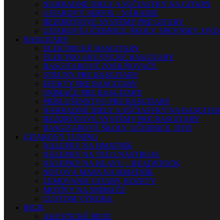
NÁHRADNÉ DIELY A SÚČIASTKY NA GITARY
GITAROVÝ SERVIS – NÁRADIE
BEZDRÔTOVÉ SYSTÉMY PRE GITARY
GITAROVÉ UČEBNICE, ŠKOLY, SPEVNÍKY, DVD
BASGITARY
ELEKTRICKÉ BASGITARY
ELEKTRO AKUSTICKÉ BASGITARY
BASGITAROVÉ ZOSILŇOVAČE
STRUNY PRE BASGITARY
EFEKTY PRE BASGITARY
SNÍMAČE PRE BASGITARY
PRÍSLUŠENSTVO PRE BASGITARY
NÁHRADNÉ DIELY A SÚČIASTKY NA BASGITA
BEZDRÔTOVÉ SYSTÉMY PRE BASGITARY
BASGITAROVÉ ŠKOLY, UČEBNICE, DVD
GITAROVÝ TUNING
NÁLEPKY NA HMATNÍK
NÁLEPKY NA TELO NÁSTROJA
NÁLEPKY NA HLAVU – HEADSTOCK
NOTOVÁ MAPA NA HMATNÍK
LEMOVANIE GITARY, ROZETY
MOTÍVY NA SNÍMAČE
CUSTOM VÝROBA
BICIE
AKUSTICKÉ BICIE