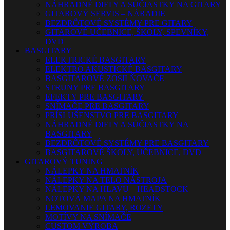
NÁHRADNÉ DIELY A SÚČIASTKY NA GITARY
GITAROVÝ SERVIS – NÁRADIE
BEZDRÔTOVÉ SYSTÉMY PRE GITARY
GITAROVÉ UČEBNICE, ŠKOLY, SPEVNÍKY,
DVD
BASGITARY
ELEKTRICKÉ BASGITARY
ELEKTRO AKUSTICKÉ BASGITARY
BASGITAROVÉ ZOSILŇOVAČE
STRUNY PRE BASGITARY
EFEKTY PRE BASGITARY
SNÍMAČE PRE BASGITARY
PRÍSLUŠENSTVO PRE BASGITARY
NÁHRADNÉ DIELY A SÚČIASTKY NA
BASGITARY
BEZDRÔTOVÉ SYSTÉMY PRE BASGITARY
BASGITAROVÉ ŠKOLY, UČEBNICE, DVD
GITAROVÝ TUNING
NÁLEPKY NA HMATNÍK
NÁLEPKY NA TELO NÁSTROJA
NÁLEPKY NA HLAVU – HEADSTOCK
NOTOVÁ MAPA NA HMATNÍK
LEMOVANIE GITARY, ROZETY
MOTÍVY NA SNÍMAČE
CUSTOM VÝROBA