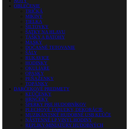
NOTY
OBLEČENIE
TRIČKÁ
MIKINY
TIELKA
ŠILTOVKY
ŠATKY NA HLAVU
TAŠKY A BATOHY
MASKY
DOČASNÉ TETOVANIE
ŠÁLY
RUKAVICE
HODINKY
OKULIARE
OPASKY
PEŇAŽENKY
TOPÁNKY
DARČEKOVÉ PREDMETY
KĽÚČENKY
HRNČEKY
ŠPERKY PRE HUDOBNÍKOV
PLECHOVÉ TABUĽKY, DEKORÁCIE
MUZIKANTSKÉ HUDOBNÉ USB KĽÚČE
NÁSTENNÉ LP VINYL HODINY
REPLIKY-MINIATÚRY HUDOBNÝCH