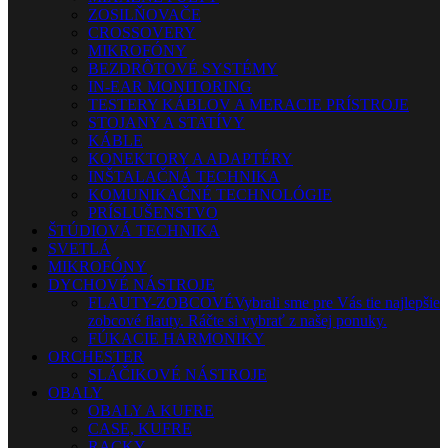
ZOSILŇOVAČE
CROSSOVERY
MIKROFÓNY
BEZDRÔTOVÉ SYSTÉMY
IN-EAR MONITORING
TESTERY KÁBLOV A MERACIE PRÍSTROJE
STOJANY A STATÍVY
KÁBLE
KONEKTORY A ADAPTÉRY
INŠTALAČNÁ TECHNIKA
KOMUNIKAČNÉ TECHNOLÓGIE
PRÍSLUŠENSTVO
ŠTÚDIOVÁ TECHNIKA
SVETLÁ
MIKROFÓNY
DYCHOVÉ NÁSTROJE
FLAUTY-ZOBCOVÉ
Vybrali sme pre Vás tie najlepšie
zobcové flauty. Ráčte si vybrať z našej ponuky.
FÚKACIE HARMONIKY
ORCHESTER
SLÁČIKOVÉ NÁSTROJE
OBALY
OBALY A KUFRE
CASE, KUFRE
RACKY