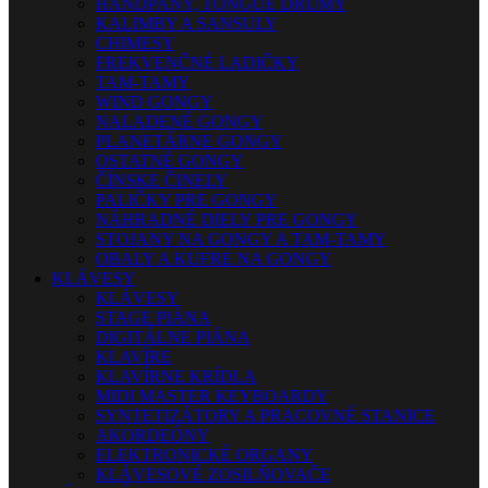
HANDPANY, TONGUE DRUMY
KALIMBY A SANSULY
CHIMESY
FREKVENČNÉ LADIČKY
TAM-TAMY
WIND GONGY
NALADENÉ GONGY
PLANETÁRNE GONGY
OSTATNÉ GONGY
ČÍNSKE ČINELY
PALIČKY PRE GONGY
NÁHRADNÉ DIELY PRE GONGY
STOJANY NA GONGY A TAM-TAMY
OBALY A KUFRE NA GONGY
KLÁVESY
KLÁVESY
STAGE PIÁNA
DIGITÁLNE PIÁNA
KLAVÍRE
KLAVÍRNE KRÍDLA
MIDI MASTER KEYBOARDY
SYNTETIZÁTORY A PRACOVNÉ STANICE
AKORDEÓNY
ELEKTRONICKÉ ORGANY
KLÁVESOVÉ ZOSILŇOVAČE