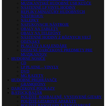
MUZIKANTSKÉ HUDOBNÉ USB KĽÚČE
NÁSTENNÉ LP VINYL HODINY
REPLIKY-MINIATÚRY HUDOBNÝCH
NÁSTROJOV
NÁLEPKY
NAFUKOVACIE NÁSTROJE
OBALY NA TABLETY
OBALY NA TELEFÓNY
NÁSTENNÉ HODINY Z RÔZNYCH VECÍ
ODZNAKY
PLAGÁTY A KALENDÁRE
OSTATNÉ DARČEKOVÉ PREDMETY PRE
MUZIKANTOV
HUDOBNÉ NOSIČE
CD
LP PLATNE – VINYLY
DVD
MG KAZETY
HUDOBNÉ PREHRÁVAČE
GRAMOFÓNY
DARČEKOVÉ POUKAZY
B-STOCK/BAZÁR
POUŽITÉ, ROZBALENÉ, VYSTAVENÉ GITARY
POUŽITÉ GITAROVÉ APARÁTY
POUŽITÉ BASGITARY A BASGITAROVÉ