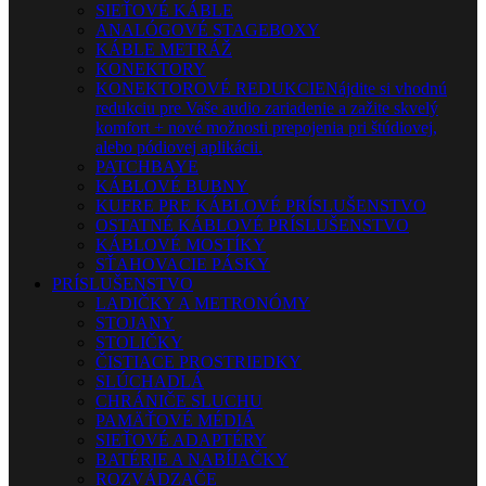
SIEŤOVÉ KÁBLE
ANALÓGOVÉ STAGEBOXY
KÁBLE METRÁŽ
KONEKTORY
KONEKTOROVÉ REDUKCIE
Nájdite si vhodnú
redukciu pre Vaše audio zariadenie a zažite skvelý
komfort + nové možnosti prepojenia pri štúdiovej,
alebo pódiovej aplikácii.
PATCHBAYE
KÁBLOVÉ BUBNY
KUFRE PRE KÁBLOVÉ PRÍSLUŠENSTVO
OSTATNÉ KÁBLOVÉ PRÍSLUŠENSTVO
KÁBLOVÉ MOSTÍKY
SŤAHOVACIE PÁSKY
PRÍSLUŠENSTVO
LADIČKY A METRONÓMY
STOJANY
STOLIČKY
ČISTIACE PROSTRIEDKY
SLÚCHADLÁ
CHRÁNIČE SLUCHU
PAMÄŤOVÉ MÉDIÁ
SIEŤOVÉ ADAPTÉRY
BATÉRIE A NABÍJAČKY
ROZVÁDZAČE