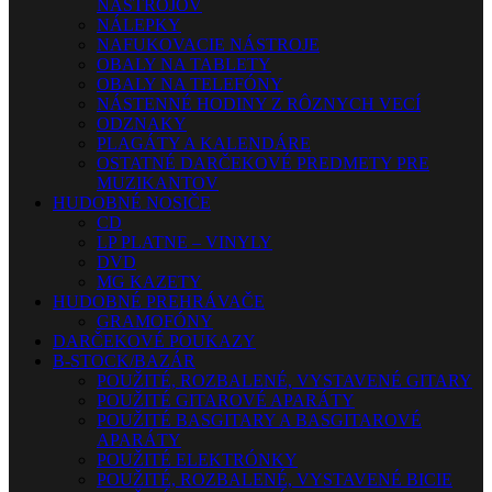
NÁSTROJOV
NÁLEPKY
NAFUKOVACIE NÁSTROJE
OBALY NA TABLETY
OBALY NA TELEFÓNY
NÁSTENNÉ HODINY Z RÔZNYCH VECÍ
ODZNAKY
PLAGÁTY A KALENDÁRE
OSTATNÉ DARČEKOVÉ PREDMETY PRE
MUZIKANTOV
HUDOBNÉ NOSIČE
CD
LP PLATNE – VINYLY
DVD
MG KAZETY
HUDOBNÉ PREHRÁVAČE
GRAMOFÓNY
DARČEKOVÉ POUKAZY
B-STOCK/BAZÁR
POUŽITÉ, ROZBALENÉ, VYSTAVENÉ GITARY
POUŽITÉ GITAROVÉ APARÁTY
POUŽITÉ BASGITARY A BASGITAROVÉ
APARÁTY
POUŽITÉ ELEKTRÓNKY
POUŽITÉ, ROZBALENÉ, VYSTAVENÉ BICIE