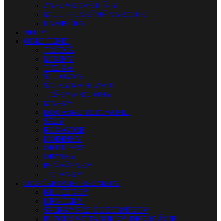
ZÁSUVKOVÉ LIŠTY
MULTIFUNKČNÉ NÁRADIE
LAMPIČKY
NOTY
OBLEČENIE
TRIČKÁ
MIKINY
TIELKA
ŠILTOVKY
ŠATKY NA HLAVU
TAŠKY A BATOHY
MASKY
DOČASNÉ TETOVANIE
ŠÁLY
RUKAVICE
HODINKY
OKULIARE
OPASKY
PEŇAŽENKY
TOPÁNKY
DARČEKOVÉ PREDMETY
KĽÚČENKY
HRNČEKY
ŠPERKY PRE HUDOBNÍKOV
PLECHOVÉ TABUĽKY, DEKORÁCIE