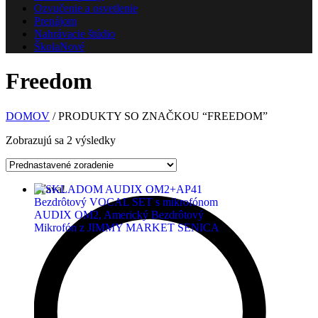
Ozvučenie a osvetlenie
Prenájom
Nahrávacie štúdio
Škola
Nové
Freedom
DOMOV
/ PRODUKTY SO ZNAČKOU “FREEDOM”
Zobrazujú sa 2 výsledky
Zľava!