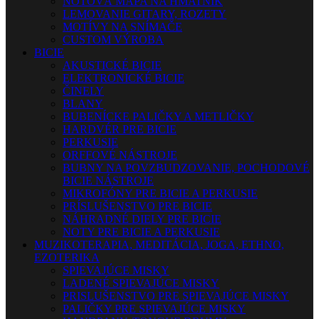
NOTOVÁ MAPA NA HMATNÍK
LEMOVANIE GITARY, ROZETY
MOTÍVY NA SNÍMAČE
CUSTOM VÝROBA
BICIE
AKUSTICKÉ BICIE
ELEKTRONICKÉ BICIE
ČINELY
BLANY
BUBENÍCKE PALIČKY A METLIČKY
HARDVÉR PRE BICIE
PERKUSIE
ORFFOVÉ NÁSTROJE
BUBNY NA POVZBUDZOVANIE, POCHODOVÉ
BICIE NÁSTROJE
MIKROFÓNY PRE BICIE A PERKUSIE
PRÍSLUŠENSTVO PRE BICIE
NÁHRADNÉ DIELY PRE BICIE
NOTY PRE BICIE A PERKUSIE
MUZIKOTERAPIA, MEDITÁCIA, JOGA, ETHNO,
EZOTERIKA
SPIEVAJÚCE MISKY
LADENÉ SPIEVAJÚCE MISKY
PRISLUŠENSTVO PRE SPIEVAJÚCE MISKY
PALIČKY PRE SPIEVAJÚCE MISKY