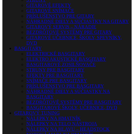
GITAROVÉ EFEKTY
GITAROVÉ SNÍMAČE
PRÍSLUŠENSTVO PRE GITARY
NÁHRADNÉ DIELY A SÚČIASTKY NA GITARY
GITAROVÝ SERVIS – NÁRADIE
BEZDRÔTOVÉ SYSTÉMY PRE GITARY
GITAROVÉ UČEBNICE, ŠKOLY, SPEVNÍKY,
DVD
BASGITARY
ELEKTRICKÉ BASGITARY
ELEKTRO AKUSTICKÉ BASGITARY
BASGITAROVÉ ZOSILŇOVAČE
STRUNY PRE BASGITARY
EFEKTY PRE BASGITARY
SNÍMAČE PRE BASGITARY
PRÍSLUŠENSTVO PRE BASGITARY
NÁHRADNÉ DIELY A SÚČIASTKY NA
BASGITARY
BEZDRÔTOVÉ SYSTÉMY PRE BASGITARY
BASGITAROVÉ ŠKOLY, UČEBNICE, DVD
GITAROVÝ TUNING
NÁLEPKY NA HMATNÍK
NÁLEPKY NA TELO NÁSTROJA
NÁLEPKY NA HLAVU – HEADSTOCK