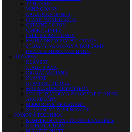
TAM-TAMY
WIND GONGY
NALADENÉ GONGY
PLANETÁRNE GONGY
OSTATNÉ GONGY
ČÍNSKE ČINELY
PALIČKY PRE GONGY
NÁHRADNÉ DIELY PRE GONGY
STOJANY NA GONGY A TAM-TAMY
OBALY A KUFRE NA GONGY
KLÁVESY
KLÁVESY
STAGE PIÁNA
DIGITÁLNE PIÁNA
KLAVÍRE
KLAVÍRNE KRÍDLA
MIDI MASTER KEYBOARDY
SYNTETIZÁTORY A PRACOVNÉ STANICE
AKORDEÓNY
ELEKTRONICKÉ ORGANY
KLÁVESOVÉ ZOSILŇOVAČE
PÓDIOVÁ TECHNIKA
KOMPLETNÉ OZVUČOVACIE SYSTÉMY
REPRODUKTORY
MIXÁŽNE PULTY