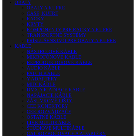
OBALY
OBALY A KUFRE
CASE, KUFRE
RACKY
KRYTY
KOMPONENTY PRE RACKY A KUFRE
TRANSPORTNÉ SYSTÉMY
PRÍSLUŠENSTVO PRE OBALY A KUFRE
KÁBLE
NÁSTROJOVÉ KÁBLE
MIKROFÓNOVÉ KÁBLE
REPRODUKTOROVÉ KÁBLE
AUDIO KÁBLE
PATCH KÁBLE
Y ADAPTÉRY
MIDI KÁBLE
DMX A RIADIACE KÁBLE
NAPÁJACIE KÁBLE
ZÁSUVKOVÉ LIŠTY
CEE KONEKTORY
CEE ROZVÁDZAČE
OSTATNÉ KÁBLE
LIVE MULTIKÁBLE
ŠTÚDIOVÉ MULTIKÁBLE
CAT ROZBOČOVAČE A ADAPTÉRY