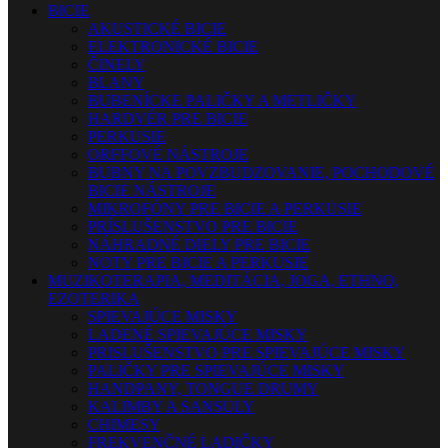
BICIE
AKUSTICKÉ BICIE
ELEKTRONICKÉ BICIE
ČINELY
BLANY
BUBENÍCKE PALIČKY A METLIČKY
HARDVÉR PRE BICIE
PERKUSIE
ORFFOVÉ NÁSTROJE
BUBNY NA POVZBUDZOVANIE, POCHODOVÉ
BICIE NÁSTROJE
MIKROFÓNY PRE BICIE A PERKUSIE
PRÍSLUŠENSTVO PRE BICIE
NÁHRADNÉ DIELY PRE BICIE
NOTY PRE BICIE A PERKUSIE
MUZIKOTERAPIA, MEDITÁCIA, JOGA, ETHNO,
EZOTERIKA
SPIEVAJÚCE MISKY
LADENÉ SPIEVAJÚCE MISKY
PRISLUŠENSTVO PRE SPIEVAJÚCE MISKY
PALIČKY PRE SPIEVAJÚCE MISKY
HANDPANY, TONGUE DRUMY
KALIMBY A SANSULY
CHIMESY
FREKVENČNÉ LADIČKY