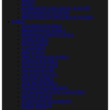
KRYTY
KOMPONENTY PRE RACKY A KUFRE
TRANSPORTNÉ SYSTÉMY
PRÍSLUŠENSTVO PRE OBALY A KUFRE
KÁBLE
NÁSTROJOVÉ KÁBLE
MIKROFÓNOVÉ KÁBLE
REPRODUKTOROVÉ KÁBLE
AUDIO KÁBLE
PATCH KÁBLE
Y ADAPTÉRY
MIDI KÁBLE
DMX A RIADIACE KÁBLE
NAPÁJACIE KÁBLE
ZÁSUVKOVÉ LIŠTY
CEE KONEKTORY
CEE ROZVÁDZAČE
OSTATNÉ KÁBLE
LIVE MULTIKÁBLE
ŠTÚDIOVÉ MULTIKÁBLE
CAT ROZBOČOVAČE A ADAPTÉRY
SIEŤOVÉ KÁBLE
ANALÓGOVÉ STAGEBOXY
KÁBLE METRÁŽ