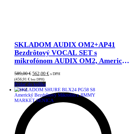
SKLADOM AUDIX OM2+AP41
Bezdrôtový VOCAL SET s
mikrofónom AUDIX OM2, Americký
Bezdrôtový Mikrofón z JIMMY
Pôvodná
Aktuálna
589,00
€
562,00
€
s DPH
MARKET SENICA
cena
cena
(
456,91
€
)
bez DPH
bola:
je:
Pridať do košíka
589,00 €.
562,00 €.
Zľava!