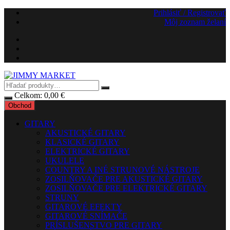
Preskočiť
Prihlásiť / Registrovať
na
Môj zoznam želaní
obsah
Celkom:
0,00
€
Obchod
GITARY
AKUSTICKÉ GITARY
KLASICKÉ GITARY
ELEKTRICKÉ GITARY
UKULELE
COUNTRY A INÉ STRUNOVÉ NÁSTROJE
ZOSILŇOVAČE PRE AKUSTICKÉ GITARY
ZOSILŇOVAČE PRE ELEKTRICKÉ GITARY
STRUNY
GITAROVÉ EFEKTY
GITAROVÉ SNÍMAČE
PRÍSLUŠENSTVO PRE GITARY