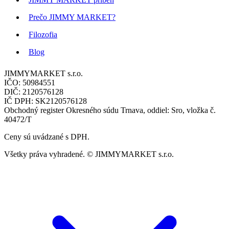
Prečo JIMMY MARKET?
Filozofia
Blog
JIMMYMARKET s.r.o.
IČO: 50984551
DIČ: 2120576128
IČ DPH: SK2120576128
Obchodný register Okresného súdu Trnava, oddiel: Sro, vložka č.
40472/T
Ceny sú uvádzané s DPH.
Všetky práva vyhradené. © JIMMYMARKET s.r.o.