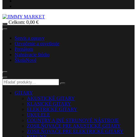
Celkom:
0,00
€
Servis a opravy
Ozvučenie a osvetlenie
Prenájom
Nahrávacie štúdio
Škola
Nové
GITARY
AKUSTICKÉ GITARY
KLASICKÉ GITARY
ELEKTRICKÉ GITARY
UKULELE
COUNTRY A INÉ STRUNOVÉ NÁSTROJE
ZOSILŇOVAČE PRE AKUSTICKÉ GITARY
ZOSILŇOVAČE PRE ELEKTRICKÉ GITARY
STRUNY