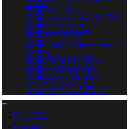
APARÁTY
POUŽITÉ ELEKTRÓNKY
POUŽITÉ, ROZBALENÉ, VYSTAVENÉ BICIE
POUŽITÉ, ROZBALENÉ VINYLY, LP PLATNE
POUŽITÉ CD / DVD NOSIČE
POUŽITÉ AUDIO KAZETY MG
POUŽÍVANÁ LITERATÚRA
POUŽITÉ AUDIO SYSTÉMY
POUŽITÉ SVETLÁ, OSVETLENIE, SVETELNÁ
TECHNIKA
POUŽITÁ ŠTÚDIOVÁ TECHNIKA
POUŽITÁ DROBNÁ ELEKTRONIKA
POUŽITÉ DYCHOVÉ NÁSTROJE
POUŽITÉ SLÁČIKOVÉ NÁSTROJE
POUŽITÉ KLÁVESOVÉ NÁSTROJE
OBLEČENIE S CHYBIČKAMI
B-STOCK DARČEKOVÉ PREDMETY
POUŽITÁ KANCELÁRSKA TECHNIKA
Prihlásiť / Registrovať
Môj zoznam želaní
Servis a opravy