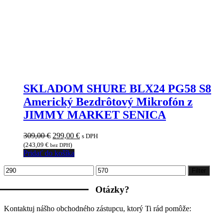
SKLADOM SHURE BLX24 PG58 S8
Americký Bezdrôtový Mikrofón z
JIMMY MARKET SENICA
Pôvodná
Aktuálna
309,00
€
299,00
€
s DPH
cena
cena
(
243,09
€
)
bez DPH
bola:
je:
Pridať do košíka
309,00 €.
299,00 €.
Minimálna
Maximálna
Filter
cena
cena
Otázky?
Kontaktuj nášho obchodného zástupcu, ktorý Ti rád pomôže: