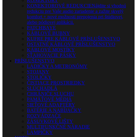
KONEKTORY
KONEKTOROVÉ REDUKCIE
Nájdite si vhodnú
redukciu pre Vaše audio zariadenie a zažite skvelý
komfort + nové možnosti prepojenia pri štúdiovej,
alebo pódiovej aplikácii.
PATCHBAYE
KÁBLOVÉ BUBNY
KUFRE PRE KÁBLOVÉ PRÍSLUŠENSTVO
OSTATNÉ KÁBLOVÉ PRÍSLUŠENSTVO
KÁBLOVÉ MOSTÍKY
SŤAHOVACIE PÁSKY
PRÍSLUŠENSTVO
LADIČKY A METRONÓMY
STOJANY
STOLIČKY
ČISTIACE PROSTRIEDKY
SLÚCHADLÁ
CHRÁNIČE SLUCHU
PAMÄŤOVÉ MÉDIÁ
SIEŤOVÉ ADAPTÉRY
BATÉRIE A NABÍJAČKY
ROZVÁDZAČE
ZÁSUVKOVÉ LIŠTY
MULTIFUNKČNÉ NÁRADIE
LAMPIČKY