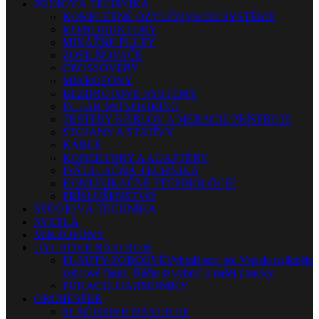
PÓDIOVÁ TECHNIKA
KOMPLETNÉ OZVUČOVACIE SYSTÉMY
REPRODUKTORY
MIXÁŽNE PULTY
ZOSILŇOVAČE
CROSSOVERY
MIKROFÓNY
BEZDRÔTOVÉ SYSTÉMY
IN-EAR MONITORING
TESTERY KÁBLOV A MERACIE PRÍSTROJE
STOJANY A STATÍVY
KÁBLE
KONEKTORY A ADAPTÉRY
INŠTALAČNÁ TECHNIKA
KOMUNIKAČNÉ TECHNOLÓGIE
PRÍSLUŠENSTVO
ŠTÚDIOVÁ TECHNIKA
SVETLÁ
MIKROFÓNY
DYCHOVÉ NÁSTROJE
FLAUTY-ZOBCOVÉ
Vybrali sme pre Vás tie najlepšie
zobcové flauty. Ráčte si vybrať z našej ponuky.
FÚKACIE HARMONIKY
ORCHESTER
SLÁČIKOVÉ NÁSTROJE