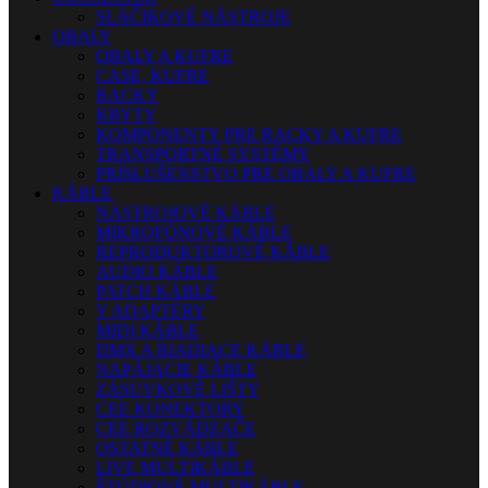
SLÁČIKOVÉ NÁSTROJE
OBALY
OBALY A KUFRE
CASE, KUFRE
RACKY
KRYTY
KOMPONENTY PRE RACKY A KUFRE
TRANSPORTNÉ SYSTÉMY
PRÍSLUŠENSTVO PRE OBALY A KUFRE
KÁBLE
NÁSTROJOVÉ KÁBLE
MIKROFÓNOVÉ KÁBLE
REPRODUKTOROVÉ KÁBLE
AUDIO KÁBLE
PATCH KÁBLE
Y ADAPTÉRY
MIDI KÁBLE
DMX A RIADIACE KÁBLE
NAPÁJACIE KÁBLE
ZÁSUVKOVÉ LIŠTY
CEE KONEKTORY
CEE ROZVÁDZAČE
OSTATNÉ KÁBLE
LIVE MULTIKÁBLE
ŠTÚDIOVÉ MULTIKÁBLE