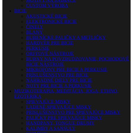
MOTÍVY NA SNÍMAČE
CUSTOM VÝROBA
BICIE
AKUSTICKÉ BICIE
ELEKTRONICKÉ BICIE
ČINELY
BLANY
BUBENÍCKE PALIČKY A METLIČKY
HARDVÉR PRE BICIE
PERKUSIE
ORFFOVÉ NÁSTROJE
BUBNY NA POVZBUDZOVANIE, POCHODOVÉ
BICIE NÁSTROJE
MIKROFÓNY PRE BICIE A PERKUSIE
PRÍSLUŠENSTVO PRE BICIE
NÁHRADNÉ DIELY PRE BICIE
NOTY PRE BICIE A PERKUSIE
MUZIKOTERAPIA, MEDITÁCIA, JOGA, ETHNO,
EZOTERIKA
SPIEVAJÚCE MISKY
LADENÉ SPIEVAJÚCE MISKY
PRISLUŠENSTVO PRE SPIEVAJÚCE MISKY
PALIČKY PRE SPIEVAJÚCE MISKY
HANDPANY, TONGUE DRUMY
KALIMBY A SANSULY