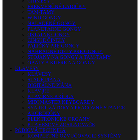
CHIMESY
FREKVENČNÉ LADIČKY
TAM-TAMY
WIND GONGY
NALADENÉ GONGY
PLANETÁRNE GONGY
OSTATNÉ GONGY
ČÍNSKE ČINELY
PALIČKY PRE GONGY
NÁHRADNÉ DIELY PRE GONGY
STOJANY NA GONGY A TAM-TAMY
OBALY A KUFRE NA GONGY
KLÁVESY
KLÁVESY
STAGE PIÁNA
DIGITÁLNE PIÁNA
KLAVÍRE
KLAVÍRNE KRÍDLA
MIDI MASTER KEYBOARDY
SYNTETIZÁTORY A PRACOVNÉ STANICE
AKORDEÓNY
ELEKTRONICKÉ ORGANY
KLÁVESOVÉ ZOSILŇOVAČE
PÓDIOVÁ TECHNIKA
KOMPLETNÉ OZVUČOVACIE SYSTÉMY