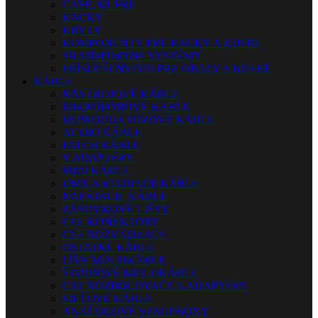
CASE, KUFRE
RACKY
KRYTY
KOMPONENTY PRE RACKY A KUFRE
TRANSPORTNÉ SYSTÉMY
PRÍSLUŠENSTVO PRE OBALY A KUFRE
KÁBLE
NÁSTROJOVÉ KÁBLE
MIKROFÓNOVÉ KÁBLE
REPRODUKTOROVÉ KÁBLE
AUDIO KÁBLE
PATCH KÁBLE
Y ADAPTÉRY
MIDI KÁBLE
DMX A RIADIACE KÁBLE
NAPÁJACIE KÁBLE
ZÁSUVKOVÉ LIŠTY
CEE KONEKTORY
CEE ROZVÁDZAČE
OSTATNÉ KÁBLE
LIVE MULTIKÁBLE
ŠTÚDIOVÉ MULTIKÁBLE
CAT ROZBOČOVAČE A ADAPTÉRY
SIEŤOVÉ KÁBLE
ANALÓGOVÉ STAGEBOXY