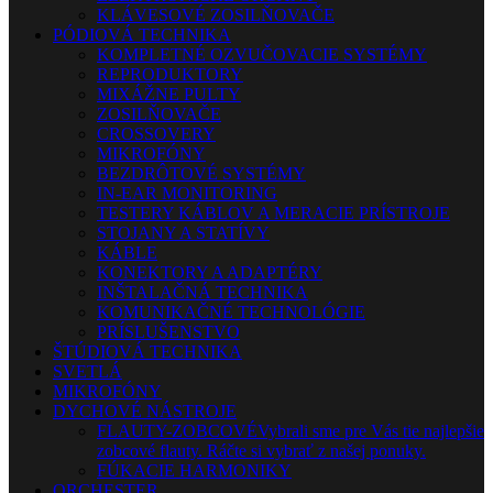
KLÁVESOVÉ ZOSILŇOVAČE
PÓDIOVÁ TECHNIKA
KOMPLETNÉ OZVUČOVACIE SYSTÉMY
REPRODUKTORY
MIXÁŽNE PULTY
ZOSILŇOVAČE
CROSSOVERY
MIKROFÓNY
BEZDRÔTOVÉ SYSTÉMY
IN-EAR MONITORING
TESTERY KÁBLOV A MERACIE PRÍSTROJE
STOJANY A STATÍVY
KÁBLE
KONEKTORY A ADAPTÉRY
INŠTALAČNÁ TECHNIKA
KOMUNIKAČNÉ TECHNOLÓGIE
PRÍSLUŠENSTVO
ŠTÚDIOVÁ TECHNIKA
SVETLÁ
MIKROFÓNY
DYCHOVÉ NÁSTROJE
FLAUTY-ZOBCOVÉ
Vybrali sme pre Vás tie najlepšie
zobcové flauty. Ráčte si vybrať z našej ponuky.
FÚKACIE HARMONIKY
ORCHESTER