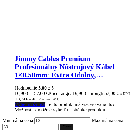
Jimmy Cables Premium
Profesionálny Nástrojový Kábel
1×0.50mm² Extra Odolný,
Studio+Stage
Hodnotenie
5.00
z 5
16,90
€
–
57,00
€
Price range: 16,90 € through 57,00 €
s DPH
(
13,74
€
–
46,34
€
)
bez DPH
Výber možností
Tento produkt má viacero variantov.
Možnosti si môžete vybrať na stránke produktu.
Minimálna cena
Maximálna cena
Filter