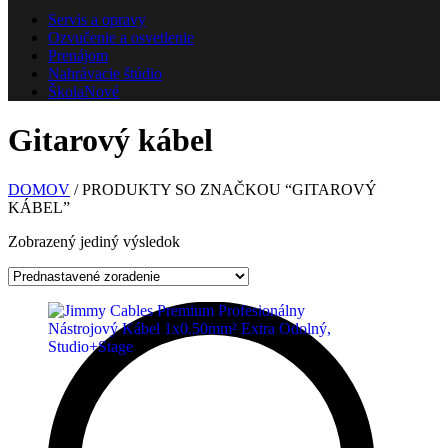
Servis a opravy
Ozvučenie a osvetlenie
Prenájom
Nahrávacie štúdio
Škola
Nové
Gitarový kábel
DOMOV
/ PRODUKTY SO ZNAČKOU “GITAROVÝ
KÁBEL”
Zobrazený jediný výsledok