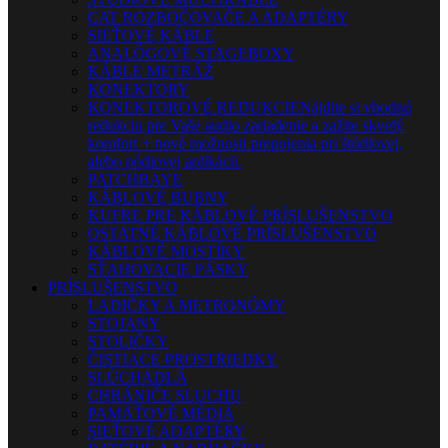
CAT ROZBOČOVAČE A ADAPTÉRY
SIEŤOVÉ KÁBLE
ANALÓGOVÉ STAGEBOXY
KÁBLE METRÁŽ
KONEKTORY
KONEKTOROVÉ REDUKCIE
Nájdite si vhodnú
redukciu pre Vaše audio zariadenie a zažite skvelý
komfort + nové možnosti prepojenia pri štúdiovej,
alebo pódiovej aplikácii.
PATCHBAYE
KÁBLOVÉ BUBNY
KUFRE PRE KÁBLOVÉ PRÍSLUŠENSTVO
OSTATNÉ KÁBLOVÉ PRÍSLUŠENSTVO
KÁBLOVÉ MOSTÍKY
SŤAHOVACIE PÁSKY
PRÍSLUŠENSTVO
LADIČKY A METRONÓMY
STOJANY
STOLIČKY
ČISTIACE PROSTRIEDKY
SLÚCHADLÁ
CHRÁNIČE SLUCHU
PAMÄŤOVÉ MÉDIÁ
SIEŤOVÉ ADAPTÉRY