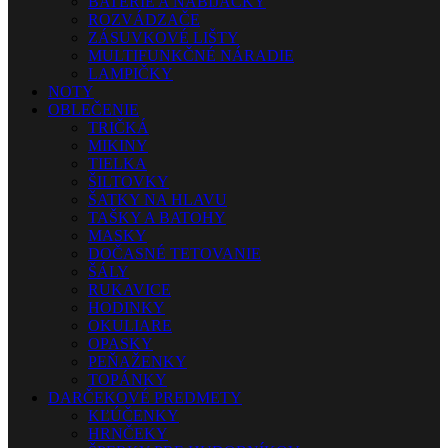
BATÉRIE A NABÍJAČKY
ROZVÁDZAČE
ZÁSUVKOVÉ LIŠTY
MULTIFUNKČNÉ NÁRADIE
LAMPIČKY
NOTY
OBLEČENIE
TRIČKÁ
MIKINY
TIELKA
ŠILTOVKY
ŠATKY NA HLAVU
TAŠKY A BATOHY
MASKY
DOČASNÉ TETOVANIE
ŠÁLY
RUKAVICE
HODINKY
OKULIARE
OPASKY
PEŇAŽENKY
TOPÁNKY
DARČEKOVÉ PREDMETY
KĽÚČENKY
HRNČEKY