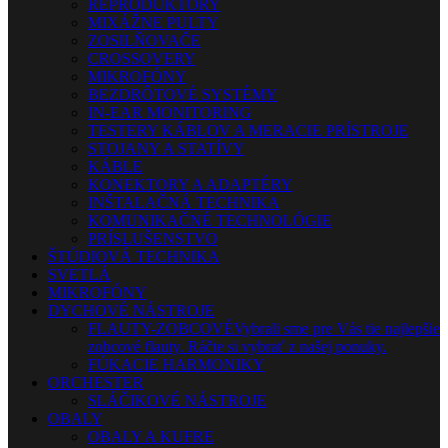
REPRODUKTORY
MIXÁŽNE PULTY
ZOSILŇOVAČE
CROSSOVERY
MIKROFÓNY
BEZDRÔTOVÉ SYSTÉMY
IN-EAR MONITORING
TESTERY KÁBLOV A MERACIE PRÍSTROJE
STOJANY A STATÍVY
KÁBLE
KONEKTORY A ADAPTÉRY
INŠTALAČNÁ TECHNIKA
KOMUNIKAČNÉ TECHNOLÓGIE
PRÍSLUŠENSTVO
ŠTÚDIOVÁ TECHNIKA
SVETLÁ
MIKROFÓNY
DYCHOVÉ NÁSTROJE
FLAUTY-ZOBCOVÉ
Vybrali sme pre Vás tie najlepšie
zobcové flauty. Ráčte si vybrať z našej ponuky.
FÚKACIE HARMONIKY
ORCHESTER
SLÁČIKOVÉ NÁSTROJE
OBALY
OBALY A KUFRE