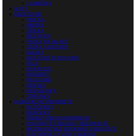
LAMPIČKY
NOTY
OBLEČENIE
TRIČKÁ
MIKINY
TIELKA
ŠILTOVKY
ŠATKY NA HLAVU
TAŠKY A BATOHY
MASKY
DOČASNÉ TETOVANIE
ŠÁLY
RUKAVICE
HODINKY
OKULIARE
OPASKY
PEŇAŽENKY
TOPÁNKY
DARČEKOVÉ PREDMETY
KĽÚČENKY
HRNČEKY
ŠPERKY PRE HUDOBNÍKOV
PLECHOVÉ TABUĽKY, DEKORÁCIE
MUZIKANTSKÉ HUDOBNÉ USB KĽÚČE
NÁSTENNÉ LP VINYL HODINY