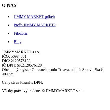
O NÁS
JIMMY MARKET príbeh
Prečo JIMMY MARKET?
Filozofia
Blog
JIMMYMARKET s.r.o.
IČO: 50984551
DIČ: 2120576128
IČ DPH: SK2120576128
Obchodný register Okresného súdu Trnava, oddiel: Sro, vložka č.
40472/T
Ceny sú uvádzané s DPH.
Všetky práva vyhradené. © JIMMYMARKET s.r.o.