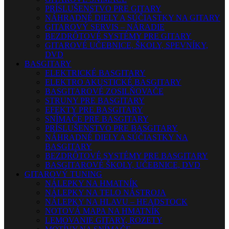
PRÍSLUŠENSTVO PRE GITARY
NÁHRADNÉ DIELY A SÚČIASTKY NA GITARY
GITAROVÝ SERVIS – NÁRADIE
BEZDRÔTOVÉ SYSTÉMY PRE GITARY
GITAROVÉ UČEBNICE, ŠKOLY, SPEVNÍKY,
DVD
BASGITARY
ELEKTRICKÉ BASGITARY
ELEKTRO AKUSTICKÉ BASGITARY
BASGITAROVÉ ZOSILŇOVAČE
STRUNY PRE BASGITARY
EFEKTY PRE BASGITARY
SNÍMAČE PRE BASGITARY
PRÍSLUŠENSTVO PRE BASGITARY
NÁHRADNÉ DIELY A SÚČIASTKY NA
BASGITARY
BEZDRÔTOVÉ SYSTÉMY PRE BASGITARY
BASGITAROVÉ ŠKOLY, UČEBNICE, DVD
GITAROVÝ TUNING
NÁLEPKY NA HMATNÍK
NÁLEPKY NA TELO NÁSTROJA
NÁLEPKY NA HLAVU – HEADSTOCK
NOTOVÁ MAPA NA HMATNÍK
LEMOVANIE GITARY, ROZETY