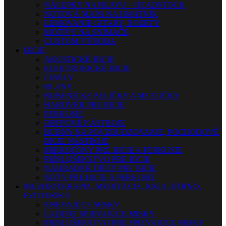
NÁLEPKY NA HLAVU – HEADSTOCK
NOTOVÁ MAPA NA HMATNÍK
LEMOVANIE GITARY, ROZETY
MOTÍVY NA SNÍMAČE
CUSTOM VÝROBA
BICIE
AKUSTICKÉ BICIE
ELEKTRONICKÉ BICIE
ČINELY
BLANY
BUBENÍCKE PALIČKY A METLIČKY
HARDVÉR PRE BICIE
PERKUSIE
ORFFOVÉ NÁSTROJE
BUBNY NA POVZBUDZOVANIE, POCHODOVÉ
BICIE NÁSTROJE
MIKROFÓNY PRE BICIE A PERKUSIE
PRÍSLUŠENSTVO PRE BICIE
NÁHRADNÉ DIELY PRE BICIE
NOTY PRE BICIE A PERKUSIE
MUZIKOTERAPIA, MEDITÁCIA, JOGA, ETHNO,
EZOTERIKA
SPIEVAJÚCE MISKY
LADENÉ SPIEVAJÚCE MISKY
PRISLUŠENSTVO PRE SPIEVAJÚCE MISKY