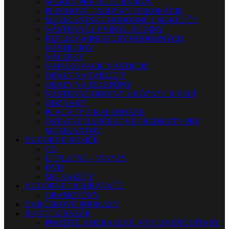
ŠPERKY PRE HUDOBNÍKOV
PLECHOVÉ TABUĽKY, DEKORÁCIE
MUZIKANTSKÉ HUDOBNÉ USB KĽÚČE
NÁSTENNÉ LP VINYL HODINY
REPLIKY-MINIATÚRY HUDOBNÝCH
NÁSTROJOV
NÁLEPKY
NAFUKOVACIE NÁSTROJE
OBALY NA TABLETY
OBALY NA TELEFÓNY
NÁSTENNÉ HODINY Z RÔZNYCH VECÍ
ODZNAKY
PLAGÁTY A KALENDÁRE
OSTATNÉ DARČEKOVÉ PREDMETY PRE
MUZIKANTOV
HUDOBNÉ NOSIČE
CD
LP PLATNE – VINYLY
DVD
MG KAZETY
HUDOBNÉ PREHRÁVAČE
GRAMOFÓNY
DARČEKOVÉ POUKAZY
B-STOCK/BAZÁR
POUŽITÉ, ROZBALENÉ, VYSTAVENÉ GITARY