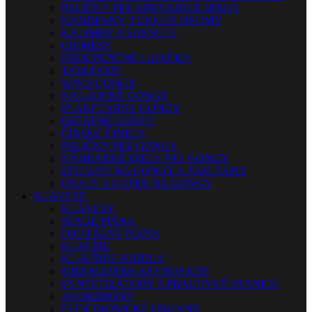
PALIČKY PRE SPIEVAJÚCE MISKY
HANDPANY, TONGUE DRUMY
KALIMBY A SANSULY
CHIMESY
FREKVENČNÉ LADIČKY
TAM-TAMY
WIND GONGY
NALADENÉ GONGY
PLANETÁRNE GONGY
OSTATNÉ GONGY
ČÍNSKE ČINELY
PALIČKY PRE GONGY
NÁHRADNÉ DIELY PRE GONGY
STOJANY NA GONGY A TAM-TAMY
OBALY A KUFRE NA GONGY
KLÁVESY
KLÁVESY
STAGE PIÁNA
DIGITÁLNE PIÁNA
KLAVÍRE
KLAVÍRNE KRÍDLA
MIDI MASTER KEYBOARDY
SYNTETIZÁTORY A PRACOVNÉ STANICE
AKORDEÓNY
ELEKTRONICKÉ ORGANY