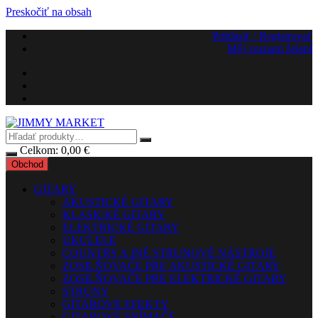
Preskočiť na obsah
Prihlásiť / Registrovať
Môj zoznam želaní
Celkom:
0,00
€
Obchod
GITARY
AKUSTICKÉ GITARY
KLASICKÉ GITARY
ELEKTRICKÉ GITARY
UKULELE
COUNTRY A INÉ STRUNOVÉ NÁSTROJE
ZOSILŇOVAČE PRE AKUSTICKÉ GITARY
ZOSILŇOVAČE PRE ELEKTRICKÉ GITARY
STRUNY
GITAROVÉ EFEKTY
GITAROVÉ SNÍMAČE