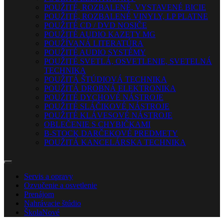
POUŽITÉ, ROZBALENÉ, VYSTAVENÉ BICIE
POUŽITÉ, ROZBALENÉ VINYLY, LP PLATNE
POUŽITÉ CD / DVD NOSIČE
POUŽITÉ AUDIO KAZETY MG
POUŽÍVANÁ LITERATÚRA
POUŽITÉ AUDIO SYSTÉMY
POUŽITÉ SVETLÁ, OSVETLENIE, SVETELNÁ
TECHNIKA
POUŽITÁ ŠTÚDIOVÁ TECHNIKA
POUŽITÁ DROBNÁ ELEKTRONIKA
POUŽITÉ DYCHOVÉ NÁSTROJE
POUŽITÉ SLÁČIKOVÉ NÁSTROJE
POUŽITÉ KLÁVESOVÉ NÁSTROJE
OBLEČENIE S CHYBIČKAMI
B-STOCK DARČEKOVÉ PREDMETY
POUŽITÁ KANCELÁRSKA TECHNIKA
Servis a opravy
Ozvučenie a osvetlenie
Prenájom
Nahrávacie štúdio
Škola
Nové