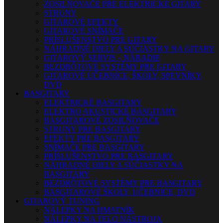
ZOSILŇOVAČE PRE ELEKTRICKÉ GITARY
STRUNY
GITAROVÉ EFEKTY
GITAROVÉ SNÍMAČE
PRÍSLUŠENSTVO PRE GITARY
NÁHRADNÉ DIELY A SÚČIASTKY NA GITARY
GITAROVÝ SERVIS – NÁRADIE
BEZDRÔTOVÉ SYSTÉMY PRE GITARY
GITAROVÉ UČEBNICE, ŠKOLY, SPEVNÍKY,
DVD
BASGITARY
ELEKTRICKÉ BASGITARY
ELEKTRO AKUSTICKÉ BASGITARY
BASGITAROVÉ ZOSILŇOVAČE
STRUNY PRE BASGITARY
EFEKTY PRE BASGITARY
SNÍMAČE PRE BASGITARY
PRÍSLUŠENSTVO PRE BASGITARY
NÁHRADNÉ DIELY A SÚČIASTKY NA
BASGITARY
BEZDRÔTOVÉ SYSTÉMY PRE BASGITARY
BASGITAROVÉ ŠKOLY, UČEBNICE, DVD
GITAROVÝ TUNING
NÁLEPKY NA HMATNÍK
NÁLEPKY NA TELO NÁSTROJA