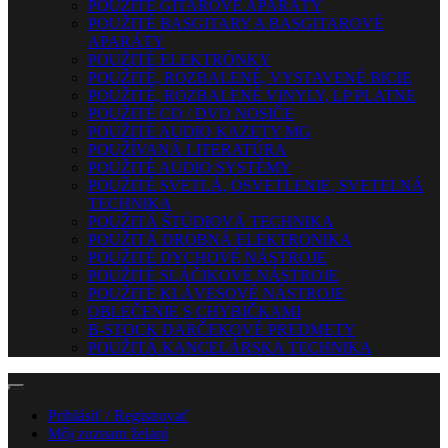
POUŽITÉ GITAROVÉ APARÁTY
POUŽITÉ BASGITARY A BASGITAROVÉ
APARÁTY
POUŽITÉ ELEKTRÓNKY
POUŽITÉ, ROZBALENÉ, VYSTAVENÉ BICIE
POUŽITÉ, ROZBALENÉ VINYLY, LP PLATNE
POUŽITÉ CD / DVD NOSIČE
POUŽITÉ AUDIO KAZETY MG
POUŽÍVANÁ LITERATÚRA
POUŽITÉ AUDIO SYSTÉMY
POUŽITÉ SVETLÁ, OSVETLENIE, SVETELNÁ
TECHNIKA
POUŽITÁ ŠTÚDIOVÁ TECHNIKA
POUŽITÁ DROBNÁ ELEKTRONIKA
POUŽITÉ DYCHOVÉ NÁSTROJE
POUŽITÉ SLÁČIKOVÉ NÁSTROJE
POUŽITÉ KLÁVESOVÉ NÁSTROJE
OBLEČENIE S CHYBIČKAMI
B-STOCK DARČEKOVÉ PREDMETY
POUŽITÁ KANCELÁRSKA TECHNIKA
Prihlásiť / Registrovať
Môj zoznam želaní