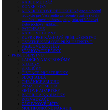
KÁBLE METRÁŽ
KONEKTORY
KONEKTOROVÉ REDUKCIE
Nájdite si vhodnú
redukciu pre Vaše audio zariadenie a zažite skvelý
komfort + nové možnosti prepojenia pri štúdiovej,
alebo pódiovej aplikácii.
PATCHBAYE
KÁBLOVÉ BUBNY
KUFRE PRE KÁBLOVÉ PRÍSLUŠENSTVO
OSTATNÉ KÁBLOVÉ PRÍSLUŠENSTVO
KÁBLOVÉ MOSTÍKY
SŤAHOVACIE PÁSKY
PRÍSLUŠENSTVO
LADIČKY A METRONÓMY
STOJANY
STOLIČKY
ČISTIACE PROSTRIEDKY
SLÚCHADLÁ
CHRÁNIČE SLUCHU
PAMÄŤOVÉ MÉDIÁ
SIEŤOVÉ ADAPTÉRY
BATÉRIE A NABÍJAČKY
ROZVÁDZAČE
ZÁSUVKOVÉ LIŠTY
MULTIFUNKČNÉ NÁRADIE