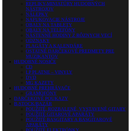
REPLIKY-MINIATÚRY HUDOBNÝCH
NÁSTROJOV
NÁLEPKY
NAFUKOVACIE NÁSTROJE
OBALY NA TABLETY
OBALY NA TELEFÓNY
NÁSTENNÉ HODINY Z RÔZNYCH VECÍ
ODZNAKY
PLAGÁTY A KALENDÁRE
OSTATNÉ DARČEKOVÉ PREDMETY PRE
MUZIKANTOV
HUDOBNÉ NOSIČE
CD
LP PLATNE – VINYLY
DVD
MG KAZETY
HUDOBNÉ PREHRÁVAČE
GRAMOFÓNY
DARČEKOVÉ POUKAZY
B-STOCK/BAZÁR
POUŽITÉ, ROZBALENÉ, VYSTAVENÉ GITARY
POUŽITÉ GITAROVÉ APARÁTY
POUŽITÉ BASGITARY A BASGITAROVÉ
APARÁTY
POUŽITÉ ELEKTRÓNKY