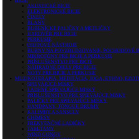
BICIE
AKUSTICKÉ BICIE
ELEKTRONICKÉ BICIE
ČINELY
BLANY
BUBENÍCKE PALIČKY A METLIČKY
HARDVÉR PRE BICIE
PERKUSIE
ORFFOVÉ NÁSTROJE
BUBNY NA POVZBUDZOVANIE, POCHODOVÉ B
MIKROFÓNY PRE BICIE A PERKUSIE
PRÍSLUŠENSTVO PRE BICIE
NÁHRADNÉ DIELY PRE BICIE
NOTY PRE BICIE A PERKUSIE
MUZIKOTERAPIA, MEDITÁCIA, JOGA, ETHNO, EZO
SPIEVAJÚCE MISKY
LADENÉ SPIEVAJÚCE MISKY
PRISLUŠENSTVO PRE SPIEVAJÚCE MISKY
PALIČKY PRE SPIEVAJÚCE MISKY
HANDPANY, TONGUE DRUMY
KALIMBY A SANSULY
CHIMESY
FREKVENČNÉ LADIČKY
TAM-TAMY
WIND GONGY