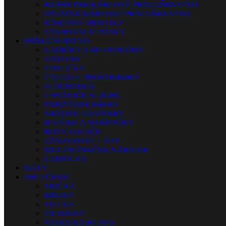
KUFRE PRE KÁBLOVÉ PRÍSLUŠENSTVO
OSTATNÉ KÁBLOVÉ PRÍSLUŠENSTVO
KÁBLOVÉ MOSTÍKY
SŤAHOVACIE PÁSKY
PRÍSLUŠENSTVO
LADIČKY A METRONÓMY
STOJANY
STOLIČKY
ČISTIACE PROSTRIEDKY
SLÚCHADLÁ
CHRÁNIČE SLUCHU
PAMÄŤOVÉ MÉDIÁ
SIEŤOVÉ ADAPTÉRY
BATÉRIE A NABÍJAČKY
ROZVÁDZAČE
ZÁSUVKOVÉ LIŠTY
MULTIFUNKČNÉ NÁRADIE
LAMPIČKY
NOTY
OBLEČENIE
TRIČKÁ
MIKINY
TIELKA
ŠILTOVKY
ŠATKY NA HLAVU