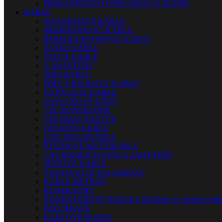
PRÍSLUŠENSTVO PRE OBALY A KUFRE
KÁBLE
NÁSTROJOVÉ KÁBLE
MIKROFÓNOVÉ KÁBLE
REPRODUKTOROVÉ KÁBLE
AUDIO KÁBLE
PATCH KÁBLE
Y ADAPTÉRY
MIDI KÁBLE
DMX A RIADIACE KÁBLE
NAPÁJACIE KÁBLE
ZÁSUVKOVÉ LIŠTY
CEE KONEKTORY
CEE ROZVÁDZAČE
OSTATNÉ KÁBLE
LIVE MULTIKÁBLE
ŠTÚDIOVÉ MULTIKÁBLE
CAT ROZBOČOVAČE A ADAPTÉRY
SIEŤOVÉ KÁBLE
ANALÓGOVÉ STAGEBOXY
KÁBLE METRÁŽ
KONEKTORY
KONEKTOROVÉ REDUKCIE
Nájdite si vhodnú reduk
PATCHBAYE
KÁBLOVÉ BUBNY