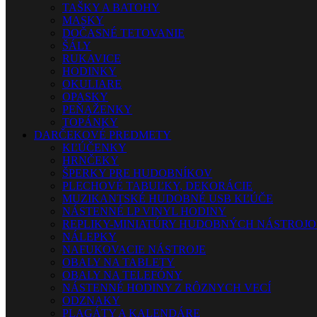
TAŠKY A BATOHY
MASKY
DOČASNÉ TETOVANIE
ŠÁLY
RUKAVICE
HODINKY
OKULIARE
OPASKY
PEŇAŽENKY
TOPÁNKY
DARČEKOVÉ PREDMETY
KĽÚČENKY
HRNČEKY
ŠPERKY PRE HUDOBNÍKOV
PLECHOVÉ TABUĽKY, DEKORÁCIE
MUZIKANTSKÉ HUDOBNÉ USB KĽÚČE
NÁSTENNÉ LP VINYL HODINY
REPLIKY-MINIATÚRY HUDOBNÝCH NÁSTROJ
NÁLEPKY
NAFUKOVACIE NÁSTROJE
OBALY NA TABLETY
OBALY NA TELEFÓNY
NÁSTENNÉ HODINY Z RÔZNYCH VECÍ
ODZNAKY
PLAGÁTY A KALENDÁRE