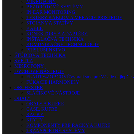
MIKROFÓNY
BEZDRÔTOVÉ SYSTÉMY
IN-EAR MONITORING
TESTERY KÁBLOV A MERACIE PRÍSTROJE
STOJANY A STATÍVY
KÁBLE
KONEKTORY A ADAPTÉRY
INŠTALAČNÁ TECHNIKA
KOMUNIKAČNÉ TECHNOLÓGIE
PRÍSLUŠENSTVO
ŠTÚDIOVÁ TECHNIKA
SVETLÁ
MIKROFÓNY
DYCHOVÉ NÁSTROJE
FLAUTY-ZOBCOVÉ
Vybrali sme pre Vás tie najlepšie 
FÚKACIE HARMONIKY
ORCHESTER
SLÁČIKOVÉ NÁSTROJE
OBALY
OBALY A KUFRE
CASE, KUFRE
RACKY
KRYTY
KOMPONENTY PRE RACKY A KUFRE
TRANSPORTNÉ SYSTÉMY