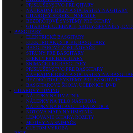
PRÍSLUŠENSTVO PRE GITARY
NÁHRADNÉ DIELY A SÚČIASTKY NA GITARY
GITAROVÝ SERVIS – NÁRADIE
BEZDRÔTOVÉ SYSTÉMY PRE GITARY
GITAROVÉ UČEBNICE, ŠKOLY, SPEVNÍKY, DVD
BASGITARY
ELEKTRICKÉ BASGITARY
ELEKTRO AKUSTICKÉ BASGITARY
BASGITAROVÉ ZOSILŇOVAČE
STRUNY PRE BASGITARY
EFEKTY PRE BASGITARY
SNÍMAČE PRE BASGITARY
PRÍSLUŠENSTVO PRE BASGITARY
NÁHRADNÉ DIELY A SÚČIASTKY NA BASGITA
BEZDRÔTOVÉ SYSTÉMY PRE BASGITARY
BASGITAROVÉ ŠKOLY, UČEBNICE, DVD
GITAROVÝ TUNING
NÁLEPKY NA HMATNÍK
NÁLEPKY NA TELO NÁSTROJA
NÁLEPKY NA HLAVU – HEADSTOCK
NOTOVÁ MAPA NA HMATNÍK
LEMOVANIE GITARY, ROZETY
MOTÍVY NA SNÍMAČE
CUSTOM VÝROBA