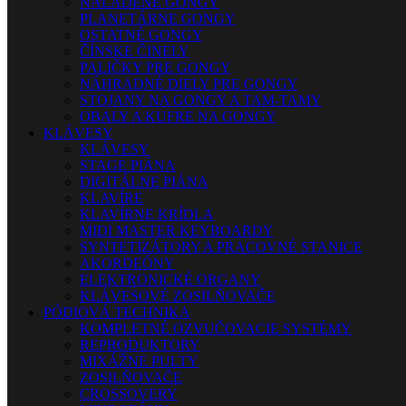
NALADENÉ GONGY
PLANETÁRNE GONGY
OSTATNÉ GONGY
ČÍNSKE ČINELY
PALIČKY PRE GONGY
NÁHRADNÉ DIELY PRE GONGY
STOJANY NA GONGY A TAM-TAMY
OBALY A KUFRE NA GONGY
KLÁVESY
KLÁVESY
STAGE PIÁNA
DIGITÁLNE PIÁNA
KLAVÍRE
KLAVÍRNE KRÍDLA
MIDI MASTER KEYBOARDY
SYNTETIZÁTORY A PRACOVNÉ STANICE
AKORDEÓNY
ELEKTRONICKÉ ORGANY
KLÁVESOVÉ ZOSILŇOVAČE
PÓDIOVÁ TECHNIKA
KOMPLETNÉ OZVUČOVACIE SYSTÉMY
REPRODUKTORY
MIXÁŽNE PULTY
ZOSILŇOVAČE
CROSSOVERY