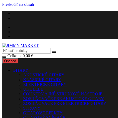
Preskočiť na obsah
Celkom:
0,00
€
Obchod
GITARY
AKUSTICKÉ GITARY
KLASICKÉ GITARY
ELEKTRICKÉ GITARY
UKULELE
COUNTRY A INÉ STRUNOVÉ NÁSTROJE
ZOSILŇOVAČE PRE AKUSTICKÉ GITARY
ZOSILŇOVAČE PRE ELEKTRICKÉ GITARY
STRUNY
GITAROVÉ EFEKTY
GITAROVÉ SNÍMAČE