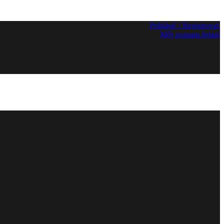
Prihlásiť / Registrovať
Môj zoznam želaní