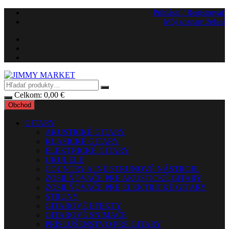
Preskočiť
Prihlásiť / Registrovať
na
Môj zoznam želaní
obsah
Celkom:
0,00
€
Obchod
GITARY
AKUSTICKÉ GITARY
KLASICKÉ GITARY
ELEKTRICKÉ GITARY
UKULELE
COUNTRY A INÉ STRUNOVÉ NÁSTROJE
ZOSILŇOVAČE PRE AKUSTICKÉ GITARY
ZOSILŇOVAČE PRE ELEKTRICKÉ GITARY
STRUNY
GITAROVÉ EFEKTY
GITAROVÉ SNÍMAČE
PRÍSLUŠENSTVO PRE GITARY