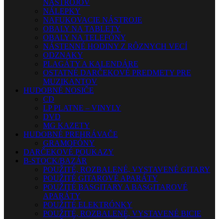
NÁSTROJOV
NÁLEPKY
NAFUKOVACIE NÁSTROJE
OBALY NA TABLETY
OBALY NA TELEFÓNY
NÁSTENNÉ HODINY Z RÔZNYCH VECÍ
ODZNAKY
PLAGÁTY A KALENDÁRE
OSTATNÉ DARČEKOVÉ PREDMETY PRE
MUZIKANTOV
HUDOBNÉ NOSIČE
CD
LP PLATNE – VINYLY
DVD
MG KAZETY
HUDOBNÉ PREHRÁVAČE
GRAMOFÓNY
DARČEKOVÉ POUKAZY
B-STOCK/BAZÁR
POUŽITÉ, ROZBALENÉ, VYSTAVENÉ GITARY
POUŽITÉ GITAROVÉ APARÁTY
POUŽITÉ BASGITARY A BASGITAROVÉ
APARÁTY
POUŽITÉ ELEKTRÓNKY
POUŽITÉ, ROZBALENÉ, VYSTAVENÉ BICIE