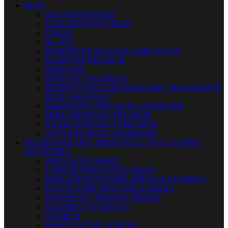
BICIE
AKUSTICKÉ BICIE
ELEKTRONICKÉ BICIE
ČINELY
BLANY
BUBENÍCKE PALIČKY A METLIČKY
HARDVÉR PRE BICIE
PERKUSIE
ORFFOVÉ NÁSTROJE
BUBNY NA POVZBUDZOVANIE, POCHODOVÉ
BICIE NÁSTROJE
MIKROFÓNY PRE BICIE A PERKUSIE
PRÍSLUŠENSTVO PRE BICIE
NÁHRADNÉ DIELY PRE BICIE
NOTY PRE BICIE A PERKUSIE
MUZIKOTERAPIA, MEDITÁCIA, JOGA, ETHNO,
EZOTERIKA
SPIEVAJÚCE MISKY
LADENÉ SPIEVAJÚCE MISKY
PRISLUŠENSTVO PRE SPIEVAJÚCE MISKY
PALIČKY PRE SPIEVAJÚCE MISKY
HANDPANY, TONGUE DRUMY
KALIMBY A SANSULY
CHIMESY
FREKVENČNÉ LADIČKY