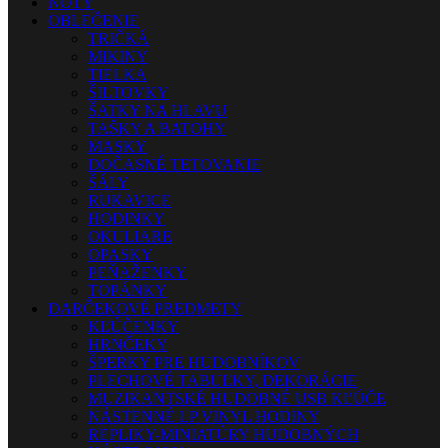
NOTY
OBLEČENIE
TRIČKÁ
MIKINY
TIELKA
ŠILTOVKY
ŠATKY NA HLAVU
TAŠKY A BATOHY
MASKY
DOČASNÉ TETOVANIE
ŠÁLY
RUKAVICE
HODINKY
OKULIARE
OPASKY
PEŇAŽENKY
TOPÁNKY
DARČEKOVÉ PREDMETY
KĽÚČENKY
HRNČEKY
ŠPERKY PRE HUDOBNÍKOV
PLECHOVÉ TABUĽKY, DEKORÁCIE
MUZIKANTSKÉ HUDOBNÉ USB KĽÚČE
NÁSTENNÉ LP VINYL HODINY
REPLIKY-MINIATÚRY HUDOBNÝCH