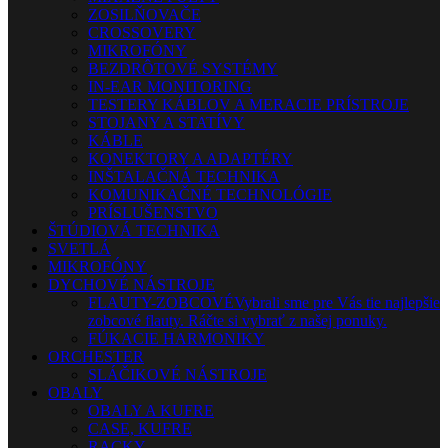
ZOSILŇOVAČE
CROSSOVERY
MIKROFÓNY
BEZDRÔTOVÉ SYSTÉMY
IN-EAR MONITORING
TESTERY KÁBLOV A MERACIE PRÍSTROJE
STOJANY A STATÍVY
KÁBLE
KONEKTORY A ADAPTÉRY
INŠTALAČNÁ TECHNIKA
KOMUNIKAČNÉ TECHNOLÓGIE
PRÍSLUŠENSTVO
ŠTÚDIOVÁ TECHNIKA
SVETLÁ
MIKROFÓNY
DYCHOVÉ NÁSTROJE
FLAUTY-ZOBCOVÉ
Vybrali sme pre Vás tie najlepšie
zobcové flauty. Ráčte si vybrať z našej ponuky.
FÚKACIE HARMONIKY
ORCHESTER
SLÁČIKOVÉ NÁSTROJE
OBALY
OBALY A KUFRE
CASE, KUFRE
RACKY