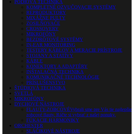
PÓDIOVÁ TECHNIKA
KOMPLETNÉ OZVUČOVACIE SYSTÉMY
REPRODUKTORY
MIXÁŽNE PULTY
ZOSILŇOVAČE
CROSSOVERY
MIKROFÓNY
BEZDRÔTOVÉ SYSTÉMY
IN-EAR MONITORING
TESTERY KÁBLOV A MERACIE PRÍSTROJE
STOJANY A STATÍVY
KÁBLE
KONEKTORY A ADAPTÉRY
INŠTALAČNÁ TECHNIKA
KOMUNIKAČNÉ TECHNOLÓGIE
PRÍSLUŠENSTVO
ŠTÚDIOVÁ TECHNIKA
SVETLÁ
MIKROFÓNY
DYCHOVÉ NÁSTROJE
FLAUTY-ZOBCOVÉ
Vybrali sme pre Vás tie najlepšie
zobcové flauty. Ráčte si vybrať z našej ponuky.
FÚKACIE HARMONIKY
ORCHESTER
SLÁČIKOVÉ NÁSTROJE