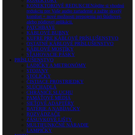
KONEKTORY
KONEKTOROVÉ REDUKCIE
Nájdite si vhodnú
redukciu pre Vaše audio zariadenie a zažite skvelý
komfort + nové možnosti prepojenia pri štúdiovej,
alebo pódiovej aplikácii.
PATCHBAYE
KÁBLOVÉ BUBNY
KUFRE PRE KÁBLOVÉ PRÍSLUŠENSTVO
OSTATNÉ KÁBLOVÉ PRÍSLUŠENSTVO
KÁBLOVÉ MOSTÍKY
SŤAHOVACIE PÁSKY
PRÍSLUŠENSTVO
LADIČKY A METRONÓMY
STOJANY
STOLIČKY
ČISTIACE PROSTRIEDKY
SLÚCHADLÁ
CHRÁNIČE SLUCHU
PAMÄŤOVÉ MÉDIÁ
SIEŤOVÉ ADAPTÉRY
BATÉRIE A NABÍJAČKY
ROZVÁDZAČE
ZÁSUVKOVÉ LIŠTY
MULTIFUNKČNÉ NÁRADIE
LAMPIČKY