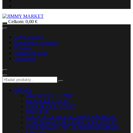
Celkom:
0,00
€
Servis a opravy
Ozvučenie a osvetlenie
Prenájom
Nahrávacie štúdio
Škola
Nové
GITARY
AKUSTICKÉ GITARY
KLASICKÉ GITARY
ELEKTRICKÉ GITARY
UKULELE
COUNTRY A INÉ STRUNOVÉ NÁSTROJE
ZOSILŇOVAČE PRE AKUSTICKÉ GITARY
ZOSILŇOVAČE PRE ELEKTRICKÉ GITARY
STRUNY