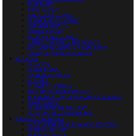
TAM-TAMY
WIND GONGY
NALADENÉ GONGY
PLANETÁRNE GONGY
OSTATNÉ GONGY
ČÍNSKE ČINELY
PALIČKY PRE GONGY
NÁHRADNÉ DIELY PRE GONGY
STOJANY NA GONGY A TAM-TAMY
OBALY A KUFRE NA GONGY
KLÁVESY
KLÁVESY
STAGE PIÁNA
DIGITÁLNE PIÁNA
KLAVÍRE
KLAVÍRNE KRÍDLA
MIDI MASTER KEYBOARDY
SYNTETIZÁTORY A PRACOVNÉ STANICE
AKORDEÓNY
ELEKTRONICKÉ ORGANY
KLÁVESOVÉ ZOSILŇOVAČE
PÓDIOVÁ TECHNIKA
KOMPLETNÉ OZVUČOVACIE SYSTÉMY
REPRODUKTORY
MIXÁŽNE PULTY