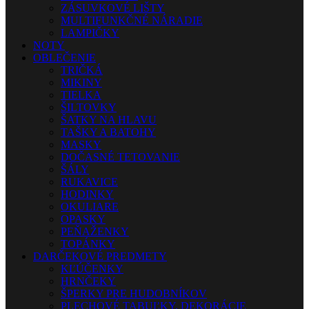
ZÁSUVKOVÉ LIŠTY
MULTIFUNKČNÉ NÁRADIE
LAMPIČKY
NOTY
OBLEČENIE
TRIČKÁ
MIKINY
TIELKA
ŠILTOVKY
ŠATKY NA HLAVU
TAŠKY A BATOHY
MASKY
DOČASNÉ TETOVANIE
ŠÁLY
RUKAVICE
HODINKY
OKULIARE
OPASKY
PEŇAŽENKY
TOPÁNKY
DARČEKOVÉ PREDMETY
KĽÚČENKY
HRNČEKY
ŠPERKY PRE HUDOBNÍKOV
PLECHOVÉ TABUĽKY, DEKORÁCIE