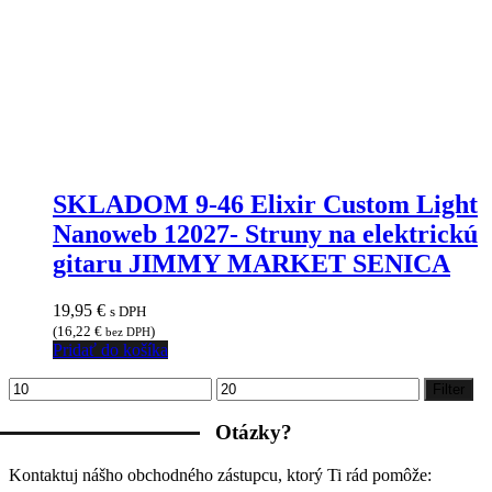
SKLADOM 9-46 Elixir Custom Light
Nanoweb 12027- Struny na elektrickú
gitaru JIMMY MARKET SENICA
19,95
€
s DPH
(
16,22
€
)
bez DPH
Pridať do košíka
Minimálna
Maximálna
Filter
cena
cena
Otázky?
Kontaktuj nášho obchodného zástupcu, ktorý Ti rád pomôže: