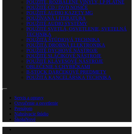
POUŽITÉ, ROZBALENÉ VINYLY, LP PLATNE
POUŽITÉ CD / DVD NOSIČE
POUŽITÉ AUDIO KAZETY MG
POUŽÍVANÁ LITERATÚRA
POUŽITÉ AUDIO SYSTÉMY
POUŽITÉ SVETLÁ, OSVETLENIE, SVETELNÁ
TECHNIKA
POUŽITÁ ŠTÚDIOVÁ TECHNIKA
POUŽITÁ DROBNÁ ELEKTRONIKA
POUŽITÉ DYCHOVÉ NÁSTROJE
POUŽITÉ SLÁČIKOVÉ NÁSTROJE
POUŽITÉ KLÁVESOVÉ NÁSTROJE
OBLEČENIE S CHYBIČKAMI
B-STOCK DARČEKOVÉ PREDMETY
POUŽITÁ KANCELÁRSKA TECHNIKA
Servis a opravy
Ozvučenie a osvetlenie
Prenájom
Nahrávacie štúdio
Škola
Nové