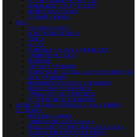
NOTOVÁ MAPA NA HMATNÍK
LEMOVANIE GITARY, ROZETY
MOTÍVY NA SNÍMAČE
CUSTOM VÝROBA
BICIE
AKUSTICKÉ BICIE
ELEKTRONICKÉ BICIE
ČINELY
BLANY
BUBENÍCKE PALIČKY A METLIČKY
HARDVÉR PRE BICIE
PERKUSIE
ORFFOVÉ NÁSTROJE
BUBNY NA POVZBUDZOVANIE, POCHODOVÉ
BICIE NÁSTROJE
MIKROFÓNY PRE BICIE A PERKUSIE
PRÍSLUŠENSTVO PRE BICIE
NÁHRADNÉ DIELY PRE BICIE
NOTY PRE BICIE A PERKUSIE
MUZIKOTERAPIA, MEDITÁCIA, JOGA, ETHNO,
EZOTERIKA
SPIEVAJÚCE MISKY
LADENÉ SPIEVAJÚCE MISKY
PRISLUŠENSTVO PRE SPIEVAJÚCE MISKY
PALIČKY PRE SPIEVAJÚCE MISKY