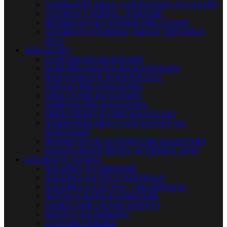
NÁHRADNÉ DIELY A SÚČIASTKY NA GITARY
GITAROVÝ SERVIS – NÁRADIE
BEZDRÔTOVÉ SYSTÉMY PRE GITARY
GITAROVÉ UČEBNICE, ŠKOLY, SPEVNÍKY,
DVD
BASGITARY
ELEKTRICKÉ BASGITARY
ELEKTRO AKUSTICKÉ BASGITARY
BASGITAROVÉ ZOSILŇOVAČE
STRUNY PRE BASGITARY
EFEKTY PRE BASGITARY
SNÍMAČE PRE BASGITARY
PRÍSLUŠENSTVO PRE BASGITARY
NÁHRADNÉ DIELY A SÚČIASTKY NA
BASGITARY
BEZDRÔTOVÉ SYSTÉMY PRE BASGITARY
BASGITAROVÉ ŠKOLY, UČEBNICE, DVD
GITAROVÝ TUNING
NÁLEPKY NA HMATNÍK
NÁLEPKY NA TELO NÁSTROJA
NÁLEPKY NA HLAVU – HEADSTOCK
NOTOVÁ MAPA NA HMATNÍK
LEMOVANIE GITARY, ROZETY
MOTÍVY NA SNÍMAČE
CUSTOM VÝROBA