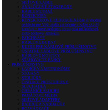
SIEŤOVÉ KÁBLE
ANALÓGOVÉ STAGEBOXY
KÁBLE METRÁŽ
KONEKTORY
KONEKTOROVÉ REDUKCIE
Nájdite si vhodnú
redukciu pre Vaše audio zariadenie a zažite skvelý
komfort + nové možnosti prepojenia pri štúdiovej,
alebo pódiovej aplikácii.
PATCHBAYE
KÁBLOVÉ BUBNY
KUFRE PRE KÁBLOVÉ PRÍSLUŠENSTVO
OSTATNÉ KÁBLOVÉ PRÍSLUŠENSTVO
KÁBLOVÉ MOSTÍKY
SŤAHOVACIE PÁSKY
PRÍSLUŠENSTVO
LADIČKY A METRONÓMY
STOJANY
STOLIČKY
ČISTIACE PROSTRIEDKY
SLÚCHADLÁ
CHRÁNIČE SLUCHU
PAMÄŤOVÉ MÉDIÁ
SIEŤOVÉ ADAPTÉRY
BATÉRIE A NABÍJAČKY
ROZVÁDZAČE