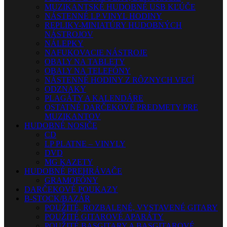
MUZIKANTSKÉ HUDOBNÉ USB KĽÚČE
NÁSTENNÉ LP VINYL HODINY
REPLIKY-MINIATÚRY HUDOBNÝCH
NÁSTROJOV
NÁLEPKY
NAFUKOVACIE NÁSTROJE
OBALY NA TABLETY
OBALY NA TELEFÓNY
NÁSTENNÉ HODINY Z RÔZNYCH VECÍ
ODZNAKY
PLAGÁTY A KALENDÁRE
OSTATNÉ DARČEKOVÉ PREDMETY PRE
MUZIKANTOV
HUDOBNÉ NOSIČE
CD
LP PLATNE – VINYLY
DVD
MG KAZETY
HUDOBNÉ PREHRÁVAČE
GRAMOFÓNY
DARČEKOVÉ POUKAZY
B-STOCK/BAZÁR
POUŽITÉ, ROZBALENÉ, VYSTAVENÉ GITARY
POUŽITÉ GITAROVÉ APARÁTY
POUŽITÉ BASGITARY A BASGITAROVÉ