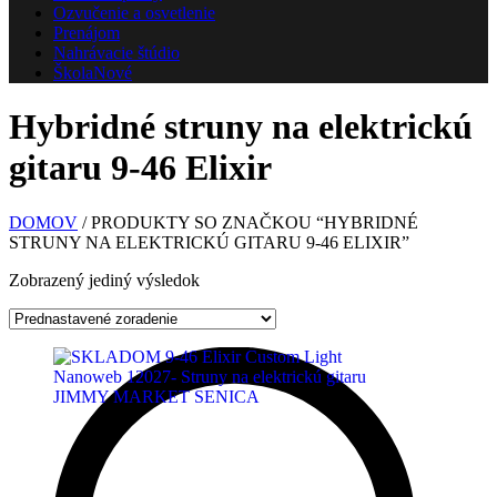
Ozvučenie a osvetlenie
Prenájom
Nahrávacie štúdio
Škola
Nové
Hybridné struny na elektrickú
gitaru 9-46 Elixir
DOMOV
/ PRODUKTY SO ZNAČKOU “HYBRIDNÉ
STRUNY NA ELEKTRICKÚ GITARU 9-46 ELIXIR”
Zobrazený jediný výsledok