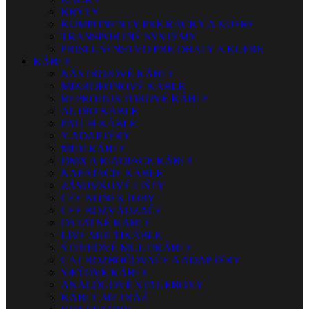
KRYTY
KOMPONENTY PRE RACKY A KUFRE
TRANSPORTNÉ SYSTÉMY
PRÍSLUŠENSTVO PRE OBALY A KUFRE
KÁBLE
NÁSTROJOVÉ KÁBLE
MIKROFÓNOVÉ KÁBLE
REPRODUKTOROVÉ KÁBLE
AUDIO KÁBLE
PATCH KÁBLE
Y ADAPTÉRY
MIDI KÁBLE
DMX A RIADIACE KÁBLE
NAPÁJACIE KÁBLE
ZÁSUVKOVÉ LIŠTY
CEE KONEKTORY
CEE ROZVÁDZAČE
OSTATNÉ KÁBLE
LIVE MULTIKÁBLE
ŠTÚDIOVÉ MULTIKÁBLE
CAT ROZBOČOVAČE A ADAPTÉRY
SIEŤOVÉ KÁBLE
ANALÓGOVÉ STAGEBOXY
KÁBLE METRÁŽ