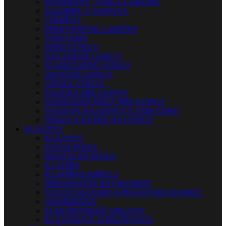
HANDPANY, TONGUE DRUMY
KALIMBY A SANSULY
CHIMESY
FREKVENČNÉ LADIČKY
TAM-TAMY
WIND GONGY
NALADENÉ GONGY
PLANETÁRNE GONGY
OSTATNÉ GONGY
ČÍNSKE ČINELY
PALIČKY PRE GONGY
NÁHRADNÉ DIELY PRE GONGY
STOJANY NA GONGY A TAM-TAMY
OBALY A KUFRE NA GONGY
KLÁVESY
KLÁVESY
STAGE PIÁNA
DIGITÁLNE PIÁNA
KLAVÍRE
KLAVÍRNE KRÍDLA
MIDI MASTER KEYBOARDY
SYNTETIZÁTORY A PRACOVNÉ STANICE
AKORDEÓNY
ELEKTRONICKÉ ORGANY
KLÁVESOVÉ ZOSILŇOVAČE