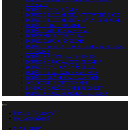
APARÁTY
POUŽITÉ ELEKTRÓNKY
POUŽITÉ, ROZBALENÉ, VYSTAVENÉ BICIE
POUŽITÉ, ROZBALENÉ VINYLY, LP PLATNE
POUŽITÉ CD / DVD NOSIČE
POUŽITÉ AUDIO KAZETY MG
POUŽÍVANÁ LITERATÚRA
POUŽITÉ AUDIO SYSTÉMY
POUŽITÉ SVETLÁ, OSVETLENIE, SVETELNÁ
TECHNIKA
POUŽITÁ ŠTÚDIOVÁ TECHNIKA
POUŽITÁ DROBNÁ ELEKTRONIKA
POUŽITÉ DYCHOVÉ NÁSTROJE
POUŽITÉ SLÁČIKOVÉ NÁSTROJE
POUŽITÉ KLÁVESOVÉ NÁSTROJE
OBLEČENIE S CHYBIČKAMI
B-STOCK DARČEKOVÉ PREDMETY
POUŽITÁ KANCELÁRSKA TECHNIKA
Prihlásiť / Registrovať
Môj zoznam želaní
Servis a opravy