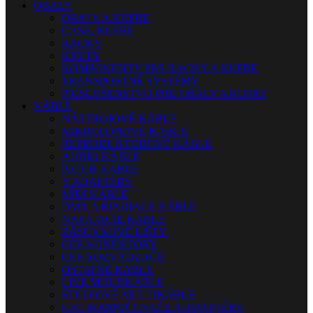
OBALY
OBALY A KUFRE
CASE, KUFRE
RACKY
KRYTY
KOMPONENTY PRE RACKY A KUFRE
TRANSPORTNÉ SYSTÉMY
PRÍSLUŠENSTVO PRE OBALY A KUFRE
KÁBLE
NÁSTROJOVÉ KÁBLE
MIKROFÓNOVÉ KÁBLE
REPRODUKTOROVÉ KÁBLE
AUDIO KÁBLE
PATCH KÁBLE
Y ADAPTÉRY
MIDI KÁBLE
DMX A RIADIACE KÁBLE
NAPÁJACIE KÁBLE
ZÁSUVKOVÉ LIŠTY
CEE KONEKTORY
CEE ROZVÁDZAČE
OSTATNÉ KÁBLE
LIVE MULTIKÁBLE
ŠTÚDIOVÉ MULTIKÁBLE
CAT ROZBOČOVAČE A ADAPTÉRY