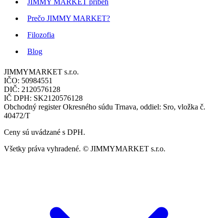
JIMMY MARKET príbeh
Prečo JIMMY MARKET?
Filozofia
Blog
JIMMYMARKET s.r.o.
IČO: 50984551
DIČ: 2120576128
IČ DPH: SK2120576128
Obchodný register Okresného súdu Trnava, oddiel: Sro, vložka č.
40472/T
Ceny sú uvádzané s DPH.
Všetky práva vyhradené. © JIMMYMARKET s.r.o.