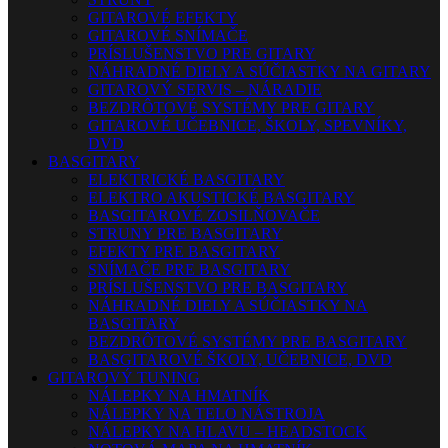
GITAROVÉ EFEKTY
GITAROVÉ SNÍMAČE
PRÍSLUŠENSTVO PRE GITARY
NÁHRADNÉ DIELY A SÚČIASTKY NA GITARY
GITAROVÝ SERVIS – NÁRADIE
BEZDRÔTOVÉ SYSTÉMY PRE GITARY
GITAROVÉ UČEBNICE, ŠKOLY, SPEVNÍKY,
DVD
BASGITARY
ELEKTRICKÉ BASGITARY
ELEKTRO AKUSTICKÉ BASGITARY
BASGITAROVÉ ZOSILŇOVAČE
STRUNY PRE BASGITARY
EFEKTY PRE BASGITARY
SNÍMAČE PRE BASGITARY
PRÍSLUŠENSTVO PRE BASGITARY
NÁHRADNÉ DIELY A SÚČIASTKY NA
BASGITARY
BEZDRÔTOVÉ SYSTÉMY PRE BASGITARY
BASGITAROVÉ ŠKOLY, UČEBNICE, DVD
GITAROVÝ TUNING
NÁLEPKY NA HMATNÍK
NÁLEPKY NA TELO NÁSTROJA
NÁLEPKY NA HLAVU – HEADSTOCK