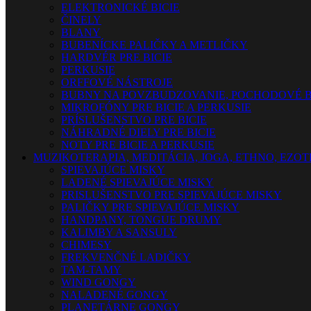
ELEKTRONICKÉ BICIE
ČINELY
BLANY
BUBENÍCKE PALIČKY A METLIČKY
HARDVÉR PRE BICIE
PERKUSIE
ORFFOVÉ NÁSTROJE
BUBNY NA POVZBUDZOVANIE, POCHODOVÉ B
MIKROFÓNY PRE BICIE A PERKUSIE
PRÍSLUŠENSTVO PRE BICIE
NÁHRADNÉ DIELY PRE BICIE
NOTY PRE BICIE A PERKUSIE
MUZIKOTERAPIA, MEDITÁCIA, JOGA, ETHNO, EZO
SPIEVAJÚCE MISKY
LADENÉ SPIEVAJÚCE MISKY
PRISLUŠENSTVO PRE SPIEVAJÚCE MISKY
PALIČKY PRE SPIEVAJÚCE MISKY
HANDPANY, TONGUE DRUMY
KALIMBY A SANSULY
CHIMESY
FREKVENČNÉ LADIČKY
TAM-TAMY
WIND GONGY
NALADENÉ GONGY
PLANETÁRNE GONGY