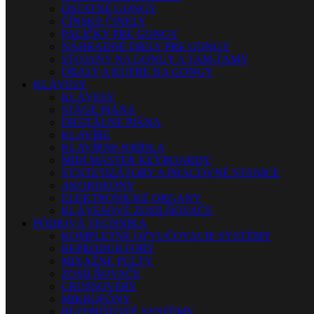
OSTATNÉ GONGY
ČÍNSKE ČINELY
PALIČKY PRE GONGY
NÁHRADNÉ DIELY PRE GONGY
STOJANY NA GONGY A TAM-TAMY
OBALY A KUFRE NA GONGY
KLÁVESY
KLÁVESY
STAGE PIÁNA
DIGITÁLNE PIÁNA
KLAVÍRE
KLAVÍRNE KRÍDLA
MIDI MASTER KEYBOARDY
SYNTETIZÁTORY A PRACOVNÉ STANICE
AKORDEÓNY
ELEKTRONICKÉ ORGANY
KLÁVESOVÉ ZOSILŇOVAČE
PÓDIOVÁ TECHNIKA
KOMPLETNÉ OZVUČOVACIE SYSTÉMY
REPRODUKTORY
MIXÁŽNE PULTY
ZOSILŇOVAČE
CROSSOVERY
MIKROFÓNY
BEZDRÔTOVÉ SYSTÉMY