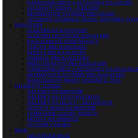
NÁHRADNÉ DIELY A SÚČIASTKY NA GITARY
GITAROVÝ SERVIS – NÁRADIE
BEZDRÔTOVÉ SYSTÉMY PRE GITARY
GITAROVÉ UČEBNICE, ŠKOLY, SPEVNÍKY, DVD
BASGITARY
ELEKTRICKÉ BASGITARY
ELEKTRO AKUSTICKÉ BASGITARY
BASGITAROVÉ ZOSILŇOVAČE
STRUNY PRE BASGITARY
EFEKTY PRE BASGITARY
SNÍMAČE PRE BASGITARY
PRÍSLUŠENSTVO PRE BASGITARY
NÁHRADNÉ DIELY A SÚČIASTKY NA BASGITA
BEZDRÔTOVÉ SYSTÉMY PRE BASGITARY
BASGITAROVÉ ŠKOLY, UČEBNICE, DVD
GITAROVÝ TUNING
NÁLEPKY NA HMATNÍK
NÁLEPKY NA TELO NÁSTROJA
NÁLEPKY NA HLAVU – HEADSTOCK
NOTOVÁ MAPA NA HMATNÍK
LEMOVANIE GITARY, ROZETY
MOTÍVY NA SNÍMAČE
CUSTOM VÝROBA
BICIE
AKUSTICKÉ BICIE