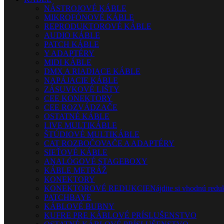
NÁSTROJOVÉ KÁBLE
MIKROFÓNOVÉ KÁBLE
REPRODUKTOROVÉ KÁBLE
AUDIO KÁBLE
PATCH KÁBLE
Y ADAPTÉRY
MIDI KÁBLE
DMX A RIADIACE KÁBLE
NAPÁJACIE KÁBLE
ZÁSUVKOVÉ LIŠTY
CEE KONEKTORY
CEE ROZVÁDZAČE
OSTATNÉ KÁBLE
LIVE MULTIKÁBLE
ŠTÚDIOVÉ MULTIKÁBLE
CAT ROZBOČOVAČE A ADAPTÉRY
SIEŤOVÉ KÁBLE
ANALÓGOVÉ STAGEBOXY
KÁBLE METRÁŽ
KONEKTORY
KONEKTOROVÉ REDUKCIE
Nájdite si vhodnú reduk
PATCHBAYE
KÁBLOVÉ BUBNY
KUFRE PRE KÁBLOVÉ PRÍSLUŠENSTVO