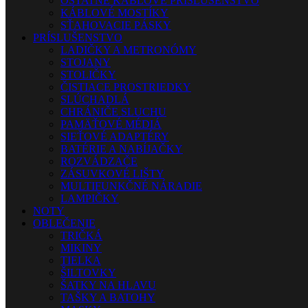
OSTATNÉ KÁBLOVÉ PRÍSLUŠENSTVO
KÁBLOVÉ MOSTÍKY
SŤAHOVACIE PÁSKY
PRÍSLUŠENSTVO
LADIČKY A METRONÓMY
STOJANY
STOLIČKY
ČISTIACE PROSTRIEDKY
SLÚCHADLÁ
CHRÁNIČE SLUCHU
PAMÄŤOVÉ MÉDIÁ
SIEŤOVÉ ADAPTÉRY
BATÉRIE A NABÍJAČKY
ROZVÁDZAČE
ZÁSUVKOVÉ LIŠTY
MULTIFUNKČNÉ NÁRADIE
LAMPIČKY
NOTY
OBLEČENIE
TRIČKÁ
MIKINY
TIELKA
ŠILTOVKY
ŠATKY NA HLAVU
TAŠKY A BATOHY