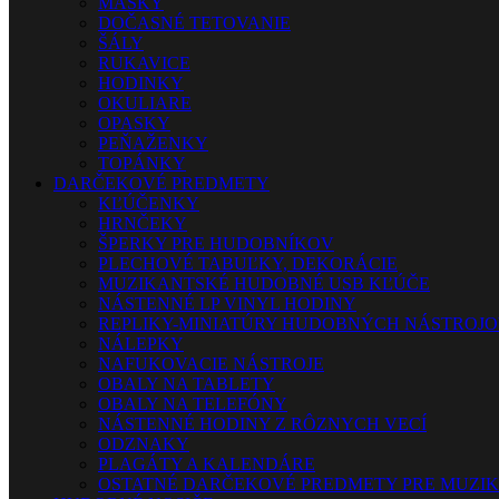
MASKY
DOČASNÉ TETOVANIE
ŠÁLY
RUKAVICE
HODINKY
OKULIARE
OPASKY
PEŇAŽENKY
TOPÁNKY
DARČEKOVÉ PREDMETY
KĽÚČENKY
HRNČEKY
ŠPERKY PRE HUDOBNÍKOV
PLECHOVÉ TABUĽKY, DEKORÁCIE
MUZIKANTSKÉ HUDOBNÉ USB KĽÚČE
NÁSTENNÉ LP VINYL HODINY
REPLIKY-MINIATÚRY HUDOBNÝCH NÁSTROJ
NÁLEPKY
NAFUKOVACIE NÁSTROJE
OBALY NA TABLETY
OBALY NA TELEFÓNY
NÁSTENNÉ HODINY Z RÔZNYCH VECÍ
ODZNAKY
PLAGÁTY A KALENDÁRE
OSTATNÉ DARČEKOVÉ PREDMETY PRE MUZI