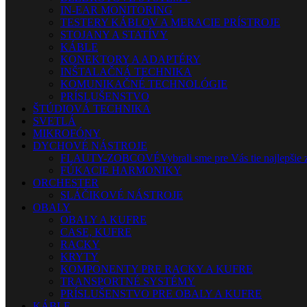
IN-EAR MONITORING
TESTERY KÁBLOV A MERACIE PRÍSTROJE
STOJANY A STATÍVY
KÁBLE
KONEKTORY A ADAPTÉRY
INŠTALAČNÁ TECHNIKA
KOMUNIKAČNÉ TECHNOLÓGIE
PRÍSLUŠENSTVO
ŠTÚDIOVÁ TECHNIKA
SVETLÁ
MIKROFÓNY
DYCHOVÉ NÁSTROJE
FLAUTY-ZOBCOVÉ
Vybrali sme pre Vás tie najlepšie 
FÚKACIE HARMONIKY
ORCHESTER
SLÁČIKOVÉ NÁSTROJE
OBALY
OBALY A KUFRE
CASE, KUFRE
RACKY
KRYTY
KOMPONENTY PRE RACKY A KUFRE
TRANSPORTNÉ SYSTÉMY
PRÍSLUŠENSTVO PRE OBALY A KUFRE
KÁBLE