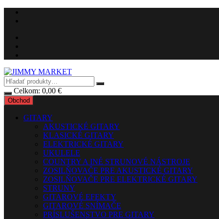
Preskočiť
na
obsah
Celkom:
0,00
€
Obchod
GITARY
AKUSTICKÉ GITARY
KLASICKÉ GITARY
ELEKTRICKÉ GITARY
UKULELE
COUNTRY A INÉ STRUNOVÉ NÁSTROJE
ZOSILŇOVAČE PRE AKUSTICKÉ GITARY
ZOSILŇOVAČE PRE ELEKTRICKÉ GITARY
STRUNY
GITAROVÉ EFEKTY
GITAROVÉ SNÍMAČE
PRÍSLUŠENSTVO PRE GITARY