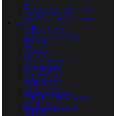
KRYTY
KOMPONENTY PRE RACKY A KUFRE
TRANSPORTNÉ SYSTÉMY
PRÍSLUŠENSTVO PRE OBALY A KUFRE
KÁBLE
NÁSTROJOVÉ KÁBLE
MIKROFÓNOVÉ KÁBLE
REPRODUKTOROVÉ KÁBLE
AUDIO KÁBLE
PATCH KÁBLE
Y ADAPTÉRY
MIDI KÁBLE
DMX A RIADIACE KÁBLE
NAPÁJACIE KÁBLE
ZÁSUVKOVÉ LIŠTY
CEE KONEKTORY
CEE ROZVÁDZAČE
OSTATNÉ KÁBLE
LIVE MULTIKÁBLE
ŠTÚDIOVÉ MULTIKÁBLE
CAT ROZBOČOVAČE A ADAPTÉRY
SIEŤOVÉ KÁBLE
ANALÓGOVÉ STAGEBOXY
KÁBLE METRÁŽ