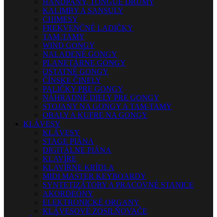
HANDPANY, TONGUE DRUMY
KALIMBY A SANSULY
CHIMESY
FREKVENČNÉ LADIČKY
TAM-TAMY
WIND GONGY
NALADENÉ GONGY
PLANETÁRNE GONGY
OSTATNÉ GONGY
ČÍNSKE ČINELY
PALIČKY PRE GONGY
NÁHRADNÉ DIELY PRE GONGY
STOJANY NA GONGY A TAM-TAMY
OBALY A KUFRE NA GONGY
KLÁVESY
KLÁVESY
STAGE PIÁNA
DIGITÁLNE PIÁNA
KLAVÍRE
KLAVÍRNE KRÍDLA
MIDI MASTER KEYBOARDY
SYNTETIZÁTORY A PRACOVNÉ STANICE
AKORDEÓNY
ELEKTRONICKÉ ORGANY
KLÁVESOVÉ ZOSILŇOVAČE