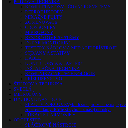
PÓDIOVÁ TECHNIKA
KOMPLETNÉ OZVUČOVACIE SYSTÉMY
REPRODUKTORY
MIXÁŽNE PULTY
ZOSILŇOVAČE
CROSSOVERY
MIKROFÓNY
BEZDRÔTOVÉ SYSTÉMY
IN-EAR MONITORING
TESTERY KÁBLOV A MERACIE PRÍSTROJE
STOJANY A STATÍVY
KÁBLE
KONEKTORY A ADAPTÉRY
INŠTALAČNÁ TECHNIKA
KOMUNIKAČNÉ TECHNOLÓGIE
PRÍSLUŠENSTVO
ŠTÚDIOVÁ TECHNIKA
SVETLÁ
MIKROFÓNY
DYCHOVÉ NÁSTROJE
FLAUTY-ZOBCOVÉ
Vybrali sme pre Vás tie najlepšie
zobcové flauty. Ráčte si vybrať z našej ponuky.
FÚKACIE HARMONIKY
ORCHESTER
SLÁČIKOVÉ NÁSTROJE