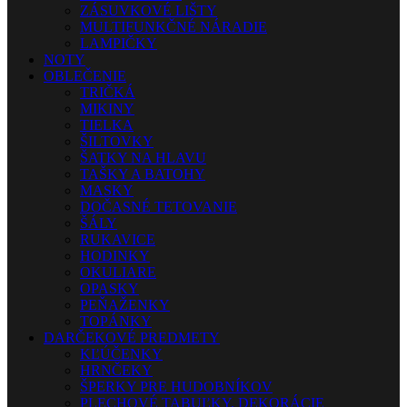
ZÁSUVKOVÉ LIŠTY
MULTIFUNKČNÉ NÁRADIE
LAMPIČKY
NOTY
OBLEČENIE
TRIČKÁ
MIKINY
TIELKA
ŠILTOVKY
ŠATKY NA HLAVU
TAŠKY A BATOHY
MASKY
DOČASNÉ TETOVANIE
ŠÁLY
RUKAVICE
HODINKY
OKULIARE
OPASKY
PEŇAŽENKY
TOPÁNKY
DARČEKOVÉ PREDMETY
KĽÚČENKY
HRNČEKY
ŠPERKY PRE HUDOBNÍKOV
PLECHOVÉ TABUĽKY, DEKORÁCIE