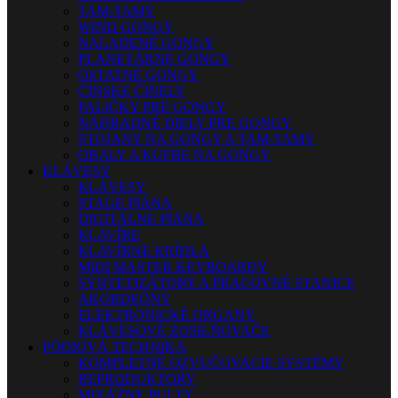
TAM-TAMY
WIND GONGY
NALADENÉ GONGY
PLANETÁRNE GONGY
OSTATNÉ GONGY
ČÍNSKE ČINELY
PALIČKY PRE GONGY
NÁHRADNÉ DIELY PRE GONGY
STOJANY NA GONGY A TAM-TAMY
OBALY A KUFRE NA GONGY
KLÁVESY
KLÁVESY
STAGE PIÁNA
DIGITÁLNE PIÁNA
KLAVÍRE
KLAVÍRNE KRÍDLA
MIDI MASTER KEYBOARDY
SYNTETIZÁTORY A PRACOVNÉ STANICE
AKORDEÓNY
ELEKTRONICKÉ ORGANY
KLÁVESOVÉ ZOSILŇOVAČE
PÓDIOVÁ TECHNIKA
KOMPLETNÉ OZVUČOVACIE SYSTÉMY
REPRODUKTORY
MIXÁŽNE PULTY