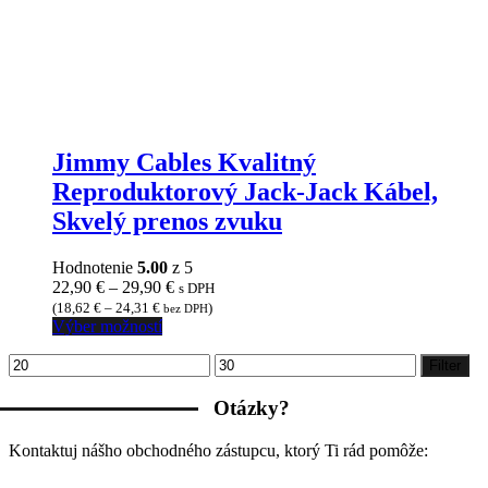
Jimmy Cables Kvalitný
Reproduktorový Jack-Jack Kábel,
Skvelý prenos zvuku
Hodnotenie
5.00
z 5
Price
22,90
€
–
29,90
€
s DPH
range:
(
18,62
€
–
24,31
€
)
bez DPH
Tento
22,90 €
Výber možností
produkt
through
Minimálna
Maximálna
má
29,90 €
Filter
cena
cena
viacero
variantov.
Otázky?
Možnosti
si
Kontaktuj nášho obchodného zástupcu, ktorý Ti rád pomôže:
môžete
vybrať