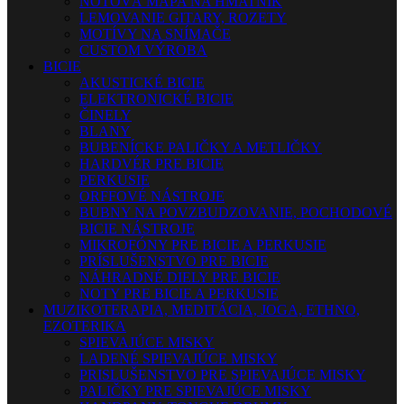
NOTOVÁ MAPA NA HMATNÍK
LEMOVANIE GITARY, ROZETY
MOTÍVY NA SNÍMAČE
CUSTOM VÝROBA
BICIE
AKUSTICKÉ BICIE
ELEKTRONICKÉ BICIE
ČINELY
BLANY
BUBENÍCKE PALIČKY A METLIČKY
HARDVÉR PRE BICIE
PERKUSIE
ORFFOVÉ NÁSTROJE
BUBNY NA POVZBUDZOVANIE, POCHODOVÉ
BICIE NÁSTROJE
MIKROFÓNY PRE BICIE A PERKUSIE
PRÍSLUŠENSTVO PRE BICIE
NÁHRADNÉ DIELY PRE BICIE
NOTY PRE BICIE A PERKUSIE
MUZIKOTERAPIA, MEDITÁCIA, JOGA, ETHNO,
EZOTERIKA
SPIEVAJÚCE MISKY
LADENÉ SPIEVAJÚCE MISKY
PRISLUŠENSTVO PRE SPIEVAJÚCE MISKY
PALIČKY PRE SPIEVAJÚCE MISKY