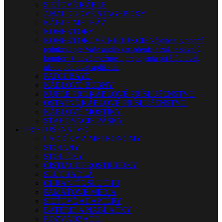
SIEŤOVÉ KÁBLE
ANALÓGOVÉ STAGEBOXY
KÁBLE METRÁŽ
KONEKTORY
KONEKTOROVÉ REDUKCIE
Nájdite si vhodnú
redukciu pre Vaše audio zariadenie a zažite skvelý
komfort + nové možnosti prepojenia pri štúdiovej,
alebo pódiovej aplikácii.
PATCHBAYE
KÁBLOVÉ BUBNY
KUFRE PRE KÁBLOVÉ PRÍSLUŠENSTVO
OSTATNÉ KÁBLOVÉ PRÍSLUŠENSTVO
KÁBLOVÉ MOSTÍKY
SŤAHOVACIE PÁSKY
PRÍSLUŠENSTVO
LADIČKY A METRONÓMY
STOJANY
STOLIČKY
ČISTIACE PROSTRIEDKY
SLÚCHADLÁ
CHRÁNIČE SLUCHU
PAMÄŤOVÉ MÉDIÁ
SIEŤOVÉ ADAPTÉRY
BATÉRIE A NABÍJAČKY
ROZVÁDZAČE