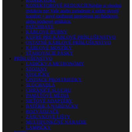
KONEKTORY
KONEKTOROVÉ REDUKCIE
Nájdite si vhodnú
redukciu pre Vaše audio zariadenie a zažite skvelý
komfort + nové možnosti prepojenia pri štúdiovej,
alebo pódiovej aplikácii.
PATCHBAYE
KÁBLOVÉ BUBNY
KUFRE PRE KÁBLOVÉ PRÍSLUŠENSTVO
OSTATNÉ KÁBLOVÉ PRÍSLUŠENSTVO
KÁBLOVÉ MOSTÍKY
SŤAHOVACIE PÁSKY
PRÍSLUŠENSTVO
LADIČKY A METRONÓMY
STOJANY
STOLIČKY
ČISTIACE PROSTRIEDKY
SLÚCHADLÁ
CHRÁNIČE SLUCHU
PAMÄŤOVÉ MÉDIÁ
SIEŤOVÉ ADAPTÉRY
BATÉRIE A NABÍJAČKY
ROZVÁDZAČE
ZÁSUVKOVÉ LIŠTY
MULTIFUNKČNÉ NÁRADIE
LAMPIČKY