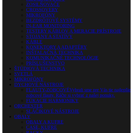
ZOSILŇOVAČE
CROSSOVERY
MIKROFÓNY
BEZDRÔTOVÉ SYSTÉMY
IN-EAR MONITORING
TESTERY KÁBLOV A MERACIE PRÍSTROJE
STOJANY A STATÍVY
KÁBLE
KONEKTORY A ADAPTÉRY
INŠTALAČNÁ TECHNIKA
KOMUNIKAČNÉ TECHNOLÓGIE
PRÍSLUŠENSTVO
ŠTÚDIOVÁ TECHNIKA
SVETLÁ
MIKROFÓNY
DYCHOVÉ NÁSTROJE
FLAUTY-ZOBCOVÉ
Vybrali sme pre Vás tie najlepšie
zobcové flauty. Ráčte si vybrať z našej ponuky.
FÚKACIE HARMONIKY
ORCHESTER
SLÁČIKOVÉ NÁSTROJE
OBALY
OBALY A KUFRE
CASE, KUFRE
RACKY