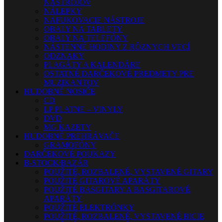
NÁSTROJOV
NÁLEPKY
NAFUKOVACIE NÁSTROJE
OBALY NA TABLETY
OBALY NA TELEFÓNY
NÁSTENNÉ HODINY Z RÔZNYCH VECÍ
ODZNAKY
PLAGÁTY A KALENDÁRE
OSTATNÉ DARČEKOVÉ PREDMETY PRE
MUZIKANTOV
HUDOBNÉ NOSIČE
CD
LP PLATNE – VINYLY
DVD
MG KAZETY
HUDOBNÉ PREHRÁVAČE
GRAMOFÓNY
DARČEKOVÉ POUKAZY
B-STOCK/BAZÁR
POUŽITÉ, ROZBALENÉ, VYSTAVENÉ GITARY
POUŽITÉ GITAROVÉ APARÁTY
POUŽITÉ BASGITARY A BASGITAROVÉ
APARÁTY
POUŽITÉ ELEKTRÓNKY
POUŽITÉ, ROZBALENÉ, VYSTAVENÉ BICIE