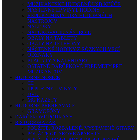
MUZIKANTSKÉ HUDOBNÉ USB KĽÚČE
NÁSTENNÉ LP VINYL HODINY
REPLIKY-MINIATÚRY HUDOBNÝCH
NÁSTROJOV
NÁLEPKY
NAFUKOVACIE NÁSTROJE
OBALY NA TABLETY
OBALY NA TELEFÓNY
NÁSTENNÉ HODINY Z RÔZNYCH VECÍ
ODZNAKY
PLAGÁTY A KALENDÁRE
OSTATNÉ DARČEKOVÉ PREDMETY PRE
MUZIKANTOV
HUDOBNÉ NOSIČE
CD
LP PLATNE – VINYLY
DVD
MG KAZETY
HUDOBNÉ PREHRÁVAČE
GRAMOFÓNY
DARČEKOVÉ POUKAZY
B-STOCK/BAZÁR
POUŽITÉ, ROZBALENÉ, VYSTAVENÉ GITARY
POUŽITÉ GITAROVÉ APARÁTY
POUŽITÉ BASGITARY A BASGITAROVÉ