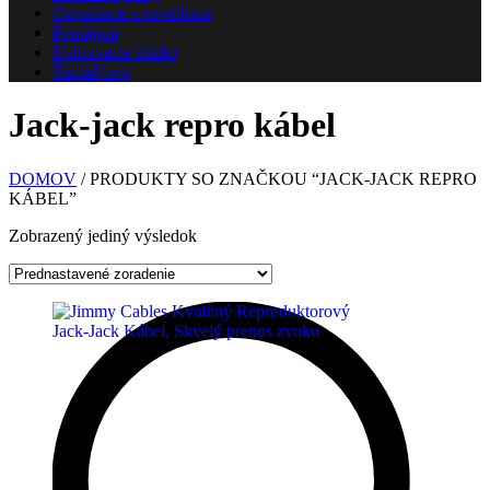
Ozvučenie a osvetlenie
Prenájom
Nahrávacie štúdio
Škola
Nové
Jack-jack repro kábel
DOMOV
/ PRODUKTY SO ZNAČKOU “JACK-JACK REPRO
KÁBEL”
Zobrazený jediný výsledok