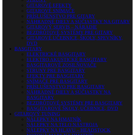
GITAROVÉ EFEKTY
GITAROVÉ SNÍMAČE
PRÍSLUŠENSTVO PRE GITARY
NÁHRADNÉ DIELY A SÚČIASTKY NA GITARY
GITAROVÝ SERVIS – NÁRADIE
BEZDRÔTOVÉ SYSTÉMY PRE GITARY
GITAROVÉ UČEBNICE, ŠKOLY, SPEVNÍKY,
DVD
BASGITARY
ELEKTRICKÉ BASGITARY
ELEKTRO AKUSTICKÉ BASGITARY
BASGITAROVÉ ZOSILŇOVAČE
STRUNY PRE BASGITARY
EFEKTY PRE BASGITARY
SNÍMAČE PRE BASGITARY
PRÍSLUŠENSTVO PRE BASGITARY
NÁHRADNÉ DIELY A SÚČIASTKY NA
BASGITARY
BEZDRÔTOVÉ SYSTÉMY PRE BASGITARY
BASGITAROVÉ ŠKOLY, UČEBNICE, DVD
GITAROVÝ TUNING
NÁLEPKY NA HMATNÍK
NÁLEPKY NA TELO NÁSTROJA
NÁLEPKY NA HLAVU – HEADSTOCK