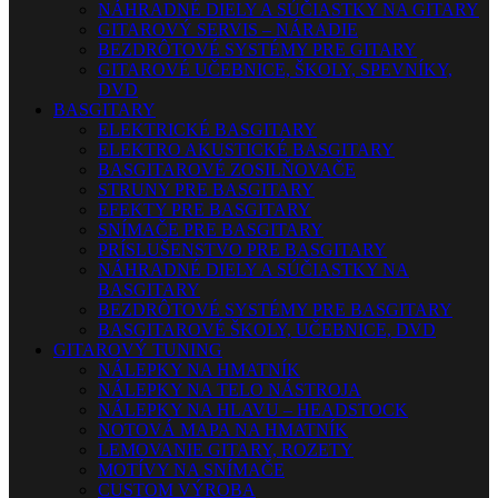
NÁHRADNÉ DIELY A SÚČIASTKY NA GITARY
GITAROVÝ SERVIS – NÁRADIE
BEZDRÔTOVÉ SYSTÉMY PRE GITARY
GITAROVÉ UČEBNICE, ŠKOLY, SPEVNÍKY,
DVD
BASGITARY
ELEKTRICKÉ BASGITARY
ELEKTRO AKUSTICKÉ BASGITARY
BASGITAROVÉ ZOSILŇOVAČE
STRUNY PRE BASGITARY
EFEKTY PRE BASGITARY
SNÍMAČE PRE BASGITARY
PRÍSLUŠENSTVO PRE BASGITARY
NÁHRADNÉ DIELY A SÚČIASTKY NA
BASGITARY
BEZDRÔTOVÉ SYSTÉMY PRE BASGITARY
BASGITAROVÉ ŠKOLY, UČEBNICE, DVD
GITAROVÝ TUNING
NÁLEPKY NA HMATNÍK
NÁLEPKY NA TELO NÁSTROJA
NÁLEPKY NA HLAVU – HEADSTOCK
NOTOVÁ MAPA NA HMATNÍK
LEMOVANIE GITARY, ROZETY
MOTÍVY NA SNÍMAČE
CUSTOM VÝROBA