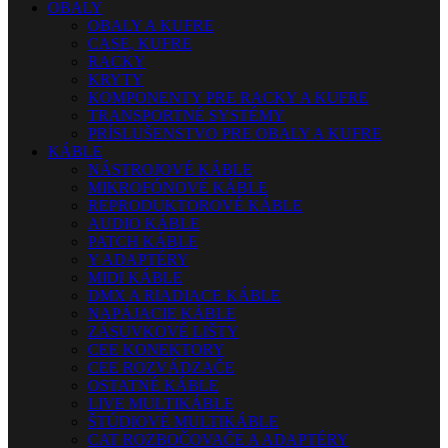
OBALY
OBALY A KUFRE
CASE, KUFRE
RACKY
KRYTY
KOMPONENTY PRE RACKY A KUFRE
TRANSPORTNÉ SYSTÉMY
PRÍSLUŠENSTVO PRE OBALY A KUFRE
KÁBLE
NÁSTROJOVÉ KÁBLE
MIKROFÓNOVÉ KÁBLE
REPRODUKTOROVÉ KÁBLE
AUDIO KÁBLE
PATCH KÁBLE
Y ADAPTÉRY
MIDI KÁBLE
DMX A RIADIACE KÁBLE
NAPÁJACIE KÁBLE
ZÁSUVKOVÉ LIŠTY
CEE KONEKTORY
CEE ROZVÁDZAČE
OSTATNÉ KÁBLE
LIVE MULTIKÁBLE
ŠTÚDIOVÉ MULTIKÁBLE
CAT ROZBOČOVAČE A ADAPTÉRY