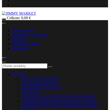
Celkom:
0,00
€
Servis a opravy
Ozvučenie a osvetlenie
Prenájom
Nahrávacie štúdio
Škola
Nové
GITARY
AKUSTICKÉ GITARY
KLASICKÉ GITARY
ELEKTRICKÉ GITARY
UKULELE
COUNTRY A INÉ STRUNOVÉ NÁSTROJE
ZOSILŇOVAČE PRE AKUSTICKÉ GITARY
ZOSILŇOVAČE PRE ELEKTRICKÉ GITARY
STRUNY