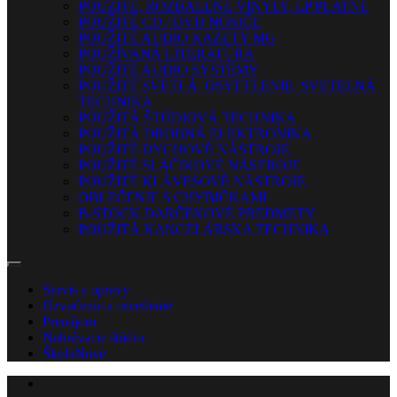
POUŽITÉ, ROZBALENÉ VINYLY, LP PLATNE
POUŽITÉ CD / DVD NOSIČE
POUŽITÉ AUDIO KAZETY MG
POUŽÍVANÁ LITERATÚRA
POUŽITÉ AUDIO SYSTÉMY
POUŽITÉ SVETLÁ, OSVETLENIE, SVETELNÁ
TECHNIKA
POUŽITÁ ŠTÚDIOVÁ TECHNIKA
POUŽITÁ DROBNÁ ELEKTRONIKA
POUŽITÉ DYCHOVÉ NÁSTROJE
POUŽITÉ SLÁČIKOVÉ NÁSTROJE
POUŽITÉ KLÁVESOVÉ NÁSTROJE
OBLEČENIE S CHYBIČKAMI
B-STOCK DARČEKOVÉ PREDMETY
POUŽITÁ KANCELÁRSKA TECHNIKA
Servis a opravy
Ozvučenie a osvetlenie
Prenájom
Nahrávacie štúdio
Škola
Nové