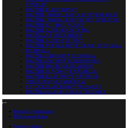
APARÁTY
POUŽITÉ ELEKTRÓNKY
POUŽITÉ, ROZBALENÉ, VYSTAVENÉ BICIE
POUŽITÉ, ROZBALENÉ VINYLY, LP PLATNE
POUŽITÉ CD / DVD NOSIČE
POUŽITÉ AUDIO KAZETY MG
POUŽÍVANÁ LITERATÚRA
POUŽITÉ AUDIO SYSTÉMY
POUŽITÉ SVETLÁ, OSVETLENIE, SVETELNÁ
TECHNIKA
POUŽITÁ ŠTÚDIOVÁ TECHNIKA
POUŽITÁ DROBNÁ ELEKTRONIKA
POUŽITÉ DYCHOVÉ NÁSTROJE
POUŽITÉ SLÁČIKOVÉ NÁSTROJE
POUŽITÉ KLÁVESOVÉ NÁSTROJE
OBLEČENIE S CHYBIČKAMI
B-STOCK DARČEKOVÉ PREDMETY
POUŽITÁ KANCELÁRSKA TECHNIKA
Prihlásiť / Registrovať
Môj zoznam želaní
Servis a opravy