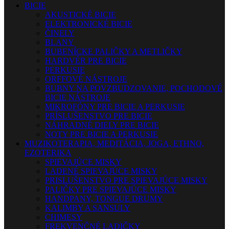
BICIE
AKUSTICKÉ BICIE
ELEKTRONICKÉ BICIE
ČINELY
BLANY
BUBENÍCKE PALIČKY A METLIČKY
HARDVÉR PRE BICIE
PERKUSIE
ORFFOVÉ NÁSTROJE
BUBNY NA POVZBUDZOVANIE, POCHODOVÉ
BICIE NÁSTROJE
MIKROFÓNY PRE BICIE A PERKUSIE
PRÍSLUŠENSTVO PRE BICIE
NÁHRADNÉ DIELY PRE BICIE
NOTY PRE BICIE A PERKUSIE
MUZIKOTERAPIA, MEDITÁCIA, JOGA, ETHNO,
EZOTERIKA
SPIEVAJÚCE MISKY
LADENÉ SPIEVAJÚCE MISKY
PRISLUŠENSTVO PRE SPIEVAJÚCE MISKY
PALIČKY PRE SPIEVAJÚCE MISKY
HANDPANY, TONGUE DRUMY
KALIMBY A SANSULY
CHIMESY
FREKVENČNÉ LADIČKY