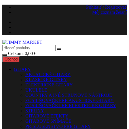
Preskočiť
Prihlásiť / Registrovať
na
Môj zoznam želaní
obsah
Celkom:
0,00
€
Obchod
GITARY
AKUSTICKÉ GITARY
KLASICKÉ GITARY
ELEKTRICKÉ GITARY
UKULELE
COUNTRY A INÉ STRUNOVÉ NÁSTROJE
ZOSILŇOVAČE PRE AKUSTICKÉ GITARY
ZOSILŇOVAČE PRE ELEKTRICKÉ GITARY
STRUNY
GITAROVÉ EFEKTY
GITAROVÉ SNÍMAČE
PRÍSLUŠENSTVO PRE GITARY