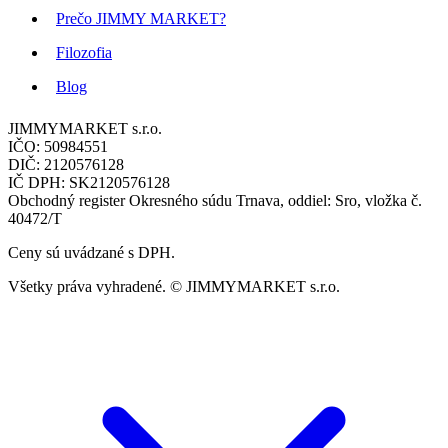
Prečo JIMMY MARKET?
Filozofia
Blog
JIMMYMARKET s.r.o.
IČO: 50984551
DIČ: 2120576128
IČ DPH: SK2120576128
Obchodný register Okresného súdu Trnava, oddiel: Sro, vložka č.
40472/T
Ceny sú uvádzané s DPH.
Všetky práva vyhradené. © JIMMYMARKET s.r.o.