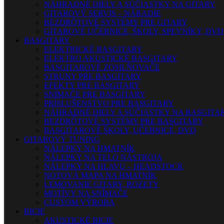
NÁHRADNÉ DIELY A SÚČIASTKY NA GITARY
GITAROVÝ SERVIS – NÁRADIE
BEZDRÔTOVÉ SYSTÉMY PRE GITARY
GITAROVÉ UČEBNICE, ŠKOLY, SPEVNÍKY, DVD
BASGITARY
ELEKTRICKÉ BASGITARY
ELEKTRO AKUSTICKÉ BASGITARY
BASGITAROVÉ ZOSILŇOVAČE
STRUNY PRE BASGITARY
EFEKTY PRE BASGITARY
SNÍMAČE PRE BASGITARY
PRÍSLUŠENSTVO PRE BASGITARY
NÁHRADNÉ DIELY A SÚČIASTKY NA BASGITA
BEZDRÔTOVÉ SYSTÉMY PRE BASGITARY
BASGITAROVÉ ŠKOLY, UČEBNICE, DVD
GITAROVÝ TUNING
NÁLEPKY NA HMATNÍK
NÁLEPKY NA TELO NÁSTROJA
NÁLEPKY NA HLAVU – HEADSTOCK
NOTOVÁ MAPA NA HMATNÍK
LEMOVANIE GITARY, ROZETY
MOTÍVY NA SNÍMAČE
CUSTOM VÝROBA
BICIE
AKUSTICKÉ BICIE