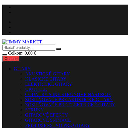
Preskočiť
na
obsah
Celkom:
0,00
€
Obchod
GITARY
AKUSTICKÉ GITARY
KLASICKÉ GITARY
ELEKTRICKÉ GITARY
UKULELE
COUNTRY A INÉ STRUNOVÉ NÁSTROJE
ZOSILŇOVAČE PRE AKUSTICKÉ GITARY
ZOSILŇOVAČE PRE ELEKTRICKÉ GITARY
STRUNY
GITAROVÉ EFEKTY
GITAROVÉ SNÍMAČE
PRÍSLUŠENSTVO PRE GITARY