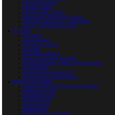
OSTATNÉ GONGY
ČÍNSKE ČINELY
PALIČKY PRE GONGY
NÁHRADNÉ DIELY PRE GONGY
STOJANY NA GONGY A TAM-TAMY
OBALY A KUFRE NA GONGY
KLÁVESY
KLÁVESY
STAGE PIÁNA
DIGITÁLNE PIÁNA
KLAVÍRE
KLAVÍRNE KRÍDLA
MIDI MASTER KEYBOARDY
SYNTETIZÁTORY A PRACOVNÉ STANICE
AKORDEÓNY
ELEKTRONICKÉ ORGANY
KLÁVESOVÉ ZOSILŇOVAČE
PÓDIOVÁ TECHNIKA
KOMPLETNÉ OZVUČOVACIE SYSTÉMY
REPRODUKTORY
MIXÁŽNE PULTY
ZOSILŇOVAČE
CROSSOVERY
MIKROFÓNY
BEZDRÔTOVÉ SYSTÉMY