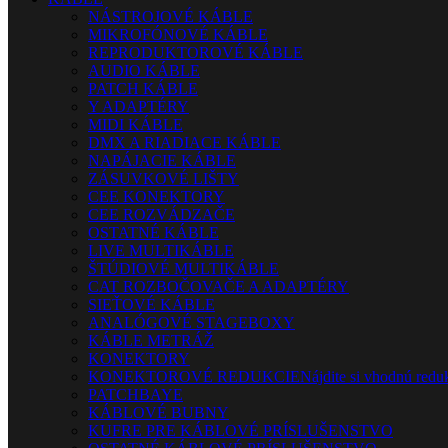
NÁSTROJOVÉ KÁBLE
MIKROFÓNOVÉ KÁBLE
REPRODUKTOROVÉ KÁBLE
AUDIO KÁBLE
PATCH KÁBLE
Y ADAPTÉRY
MIDI KÁBLE
DMX A RIADIACE KÁBLE
NAPÁJACIE KÁBLE
ZÁSUVKOVÉ LIŠTY
CEE KONEKTORY
CEE ROZVÁDZAČE
OSTATNÉ KÁBLE
LIVE MULTIKÁBLE
ŠTÚDIOVÉ MULTIKÁBLE
CAT ROZBOČOVAČE A ADAPTÉRY
SIEŤOVÉ KÁBLE
ANALÓGOVÉ STAGEBOXY
KÁBLE METRÁŽ
KONEKTORY
KONEKTOROVÉ REDUKCIE
Nájdite si vhodnú reduk
PATCHBAYE
KÁBLOVÉ BUBNY
KUFRE PRE KÁBLOVÉ PRÍSLUŠENSTVO