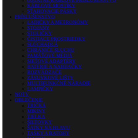
OSTATNÉ KÁBLOVÉ PRÍSLUŠENSTVO
KÁBLOVÉ MOSTÍKY
SŤAHOVACIE PÁSKY
PRÍSLUŠENSTVO
LADIČKY A METRONÓMY
STOJANY
STOLIČKY
ČISTIACE PROSTRIEDKY
SLÚCHADLÁ
CHRÁNIČE SLUCHU
PAMÄŤOVÉ MÉDIÁ
SIEŤOVÉ ADAPTÉRY
BATÉRIE A NABÍJAČKY
ROZVÁDZAČE
ZÁSUVKOVÉ LIŠTY
MULTIFUNKČNÉ NÁRADIE
LAMPIČKY
NOTY
OBLEČENIE
TRIČKÁ
MIKINY
TIELKA
ŠILTOVKY
ŠATKY NA HLAVU
TAŠKY A BATOHY