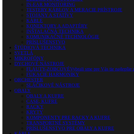
IN-EAR MONITORING
TESTERY KÁBLOV A MERACIE PRÍSTROJE
STOJANY A STATÍVY
KÁBLE
KONEKTORY A ADAPTÉRY
INŠTALAČNÁ TECHNIKA
KOMUNIKAČNÉ TECHNOLÓGIE
PRÍSLUŠENSTVO
ŠTÚDIOVÁ TECHNIKA
SVETLÁ
MIKROFÓNY
DYCHOVÉ NÁSTROJE
FLAUTY-ZOBCOVÉ
Vybrali sme pre Vás tie najlepšie 
FÚKACIE HARMONIKY
ORCHESTER
SLÁČIKOVÉ NÁSTROJE
OBALY
OBALY A KUFRE
CASE, KUFRE
RACKY
KRYTY
KOMPONENTY PRE RACKY A KUFRE
TRANSPORTNÉ SYSTÉMY
PRÍSLUŠENSTVO PRE OBALY A KUFRE
KÁBLE