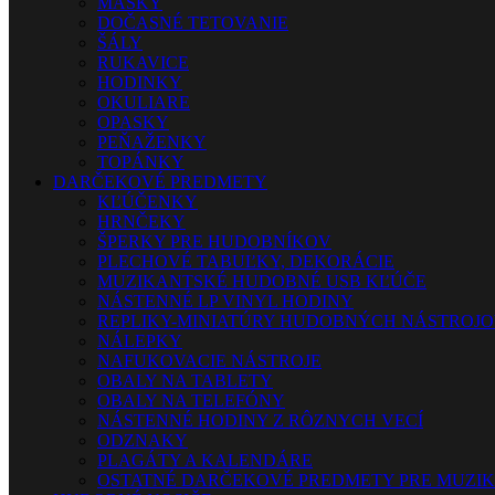
MASKY
DOČASNÉ TETOVANIE
ŠÁLY
RUKAVICE
HODINKY
OKULIARE
OPASKY
PEŇAŽENKY
TOPÁNKY
DARČEKOVÉ PREDMETY
KĽÚČENKY
HRNČEKY
ŠPERKY PRE HUDOBNÍKOV
PLECHOVÉ TABUĽKY, DEKORÁCIE
MUZIKANTSKÉ HUDOBNÉ USB KĽÚČE
NÁSTENNÉ LP VINYL HODINY
REPLIKY-MINIATÚRY HUDOBNÝCH NÁSTROJ
NÁLEPKY
NAFUKOVACIE NÁSTROJE
OBALY NA TABLETY
OBALY NA TELEFÓNY
NÁSTENNÉ HODINY Z RÔZNYCH VECÍ
ODZNAKY
PLAGÁTY A KALENDÁRE
OSTATNÉ DARČEKOVÉ PREDMETY PRE MUZI