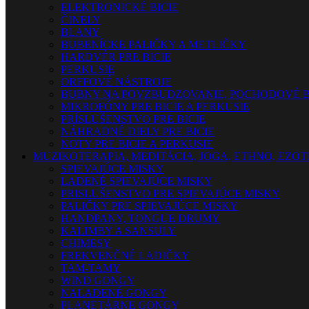
ELEKTRONICKÉ BICIE
ČINELY
BLANY
BUBENÍCKE PALIČKY A METLIČKY
HARDVÉR PRE BICIE
PERKUSIE
ORFFOVÉ NÁSTROJE
BUBNY NA POVZBUDZOVANIE, POCHODOVÉ B
MIKROFÓNY PRE BICIE A PERKUSIE
PRÍSLUŠENSTVO PRE BICIE
NÁHRADNÉ DIELY PRE BICIE
NOTY PRE BICIE A PERKUSIE
MUZIKOTERAPIA, MEDITÁCIA, JOGA, ETHNO, EZO
SPIEVAJÚCE MISKY
LADENÉ SPIEVAJÚCE MISKY
PRISLUŠENSTVO PRE SPIEVAJÚCE MISKY
PALIČKY PRE SPIEVAJÚCE MISKY
HANDPANY, TONGUE DRUMY
KALIMBY A SANSULY
CHIMESY
FREKVENČNÉ LADIČKY
TAM-TAMY
WIND GONGY
NALADENÉ GONGY
PLANETÁRNE GONGY