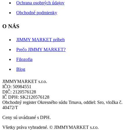
Ochrana osobných údajov
Obchodné podmienky
O NÁS
JIMMY MARKET príbeh
Prečo JIMMY MARKET?
Filozofia
Blog
JIMMYMARKET s.r.o.
IČO: 50984551
DIČ: 2120576128
IČ DPH: SK2120576128
Obchodný register Okresného súdu Trnava, oddiel: Sro, vložka č.
40472/T
Ceny sú uvádzané s DPH.
Všetky práva vyhradené. © JIMMYMARKET s.r.o.