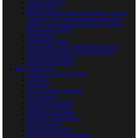
KÁBLE METRÁŽ
KONEKTORY
KONEKTOROVÉ REDUKCIE
Nájdite si vhodnú
redukciu pre Vaše audio zariadenie a zažite skvelý
komfort + nové možnosti prepojenia pri štúdiovej,
alebo pódiovej aplikácii.
PATCHBAYE
KÁBLOVÉ BUBNY
KUFRE PRE KÁBLOVÉ PRÍSLUŠENSTVO
OSTATNÉ KÁBLOVÉ PRÍSLUŠENSTVO
KÁBLOVÉ MOSTÍKY
SŤAHOVACIE PÁSKY
PRÍSLUŠENSTVO
LADIČKY A METRONÓMY
STOJANY
STOLIČKY
ČISTIACE PROSTRIEDKY
SLÚCHADLÁ
CHRÁNIČE SLUCHU
PAMÄŤOVÉ MÉDIÁ
SIEŤOVÉ ADAPTÉRY
BATÉRIE A NABÍJAČKY
ROZVÁDZAČE
ZÁSUVKOVÉ LIŠTY
MULTIFUNKČNÉ NÁRADIE