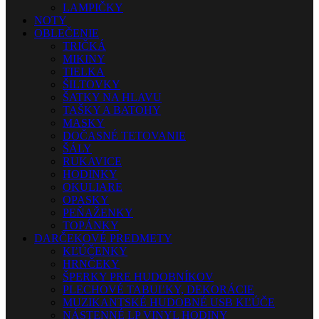
LAMPIČKY
NOTY
OBLEČENIE
TRIČKÁ
MIKINY
TIELKA
ŠILTOVKY
ŠATKY NA HLAVU
TAŠKY A BATOHY
MASKY
DOČASNÉ TETOVANIE
ŠÁLY
RUKAVICE
HODINKY
OKULIARE
OPASKY
PEŇAŽENKY
TOPÁNKY
DARČEKOVÉ PREDMETY
KĽÚČENKY
HRNČEKY
ŠPERKY PRE HUDOBNÍKOV
PLECHOVÉ TABUĽKY, DEKORÁCIE
MUZIKANTSKÉ HUDOBNÉ USB KĽÚČE
NÁSTENNÉ LP VINYL HODINY