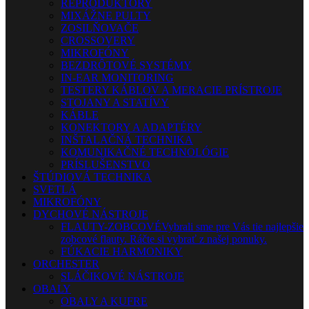
REPRODUKTORY
MIXÁŽNE PULTY
ZOSILŇOVAČE
CROSSOVERY
MIKROFÓNY
BEZDRÔTOVÉ SYSTÉMY
IN-EAR MONITORING
TESTERY KÁBLOV A MERACIE PRÍSTROJE
STOJANY A STATÍVY
KÁBLE
KONEKTORY A ADAPTÉRY
INŠTALAČNÁ TECHNIKA
KOMUNIKAČNÉ TECHNOLÓGIE
PRÍSLUŠENSTVO
ŠTÚDIOVÁ TECHNIKA
SVETLÁ
MIKROFÓNY
DYCHOVÉ NÁSTROJE
FLAUTY-ZOBCOVÉ
Vybrali sme pre Vás tie najlepšie
zobcové flauty. Ráčte si vybrať z našej ponuky.
FÚKACIE HARMONIKY
ORCHESTER
SLÁČIKOVÉ NÁSTROJE
OBALY
OBALY A KUFRE