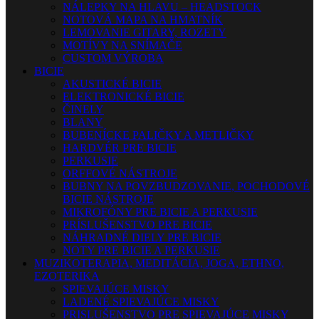
NÁLEPKY NA HLAVU – HEADSTOCK
NOTOVÁ MAPA NA HMATNÍK
LEMOVANIE GITARY, ROZETY
MOTÍVY NA SNÍMAČE
CUSTOM VÝROBA
BICIE
AKUSTICKÉ BICIE
ELEKTRONICKÉ BICIE
ČINELY
BLANY
BUBENÍCKE PALIČKY A METLIČKY
HARDVÉR PRE BICIE
PERKUSIE
ORFFOVÉ NÁSTROJE
BUBNY NA POVZBUDZOVANIE, POCHODOVÉ
BICIE NÁSTROJE
MIKROFÓNY PRE BICIE A PERKUSIE
PRÍSLUŠENSTVO PRE BICIE
NÁHRADNÉ DIELY PRE BICIE
NOTY PRE BICIE A PERKUSIE
MUZIKOTERAPIA, MEDITÁCIA, JOGA, ETHNO,
EZOTERIKA
SPIEVAJÚCE MISKY
LADENÉ SPIEVAJÚCE MISKY
PRISLUŠENSTVO PRE SPIEVAJÚCE MISKY