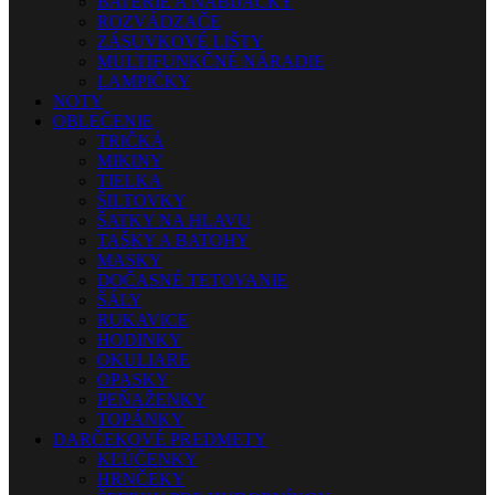
BATÉRIE A NABÍJAČKY
ROZVÁDZAČE
ZÁSUVKOVÉ LIŠTY
MULTIFUNKČNÉ NÁRADIE
LAMPIČKY
NOTY
OBLEČENIE
TRIČKÁ
MIKINY
TIELKA
ŠILTOVKY
ŠATKY NA HLAVU
TAŠKY A BATOHY
MASKY
DOČASNÉ TETOVANIE
ŠÁLY
RUKAVICE
HODINKY
OKULIARE
OPASKY
PEŇAŽENKY
TOPÁNKY
DARČEKOVÉ PREDMETY
KĽÚČENKY
HRNČEKY