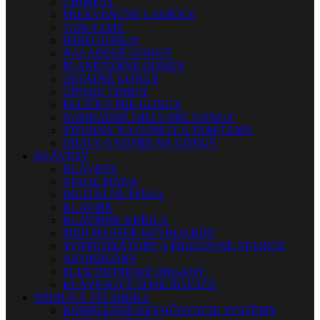
CHIMESY
FREKVENČNÉ LADIČKY
TAM-TAMY
WIND GONGY
NALADENÉ GONGY
PLANETÁRNE GONGY
OSTATNÉ GONGY
ČÍNSKE ČINELY
PALIČKY PRE GONGY
NÁHRADNÉ DIELY PRE GONGY
STOJANY NA GONGY A TAM-TAMY
OBALY A KUFRE NA GONGY
KLÁVESY
KLÁVESY
STAGE PIÁNA
DIGITÁLNE PIÁNA
KLAVÍRE
KLAVÍRNE KRÍDLA
MIDI MASTER KEYBOARDY
SYNTETIZÁTORY A PRACOVNÉ STANICE
AKORDEÓNY
ELEKTRONICKÉ ORGANY
KLÁVESOVÉ ZOSILŇOVAČE
PÓDIOVÁ TECHNIKA
KOMPLETNÉ OZVUČOVACIE SYSTÉMY