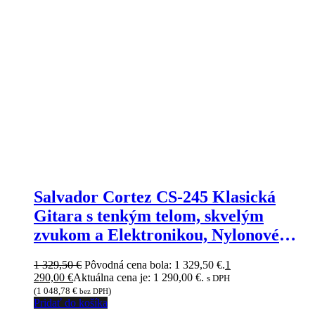
Salvador Cortez CS-245 Klasická
Gitara s tenkým telom, skvelým
zvukom a Elektronikou, Nylonové
Struny, 4/4 Natural
1 329,50
€
Pôvodná cena bola: 1 329,50 €.
1
290,00
€
Aktuálna cena je: 1 290,00 €.
s DPH
(
1 048,78
€
)
bez DPH
Pridať do košíka