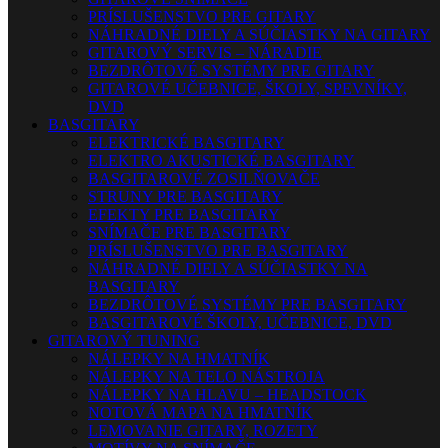
PRÍSLUŠENSTVO PRE GITARY
NÁHRADNÉ DIELY A SÚČIASTKY NA GITARY
GITAROVÝ SERVIS – NÁRADIE
BEZDRÔTOVÉ SYSTÉMY PRE GITARY
GITAROVÉ UČEBNICE, ŠKOLY, SPEVNÍKY,
DVD
BASGITARY
ELEKTRICKÉ BASGITARY
ELEKTRO AKUSTICKÉ BASGITARY
BASGITAROVÉ ZOSILŇOVAČE
STRUNY PRE BASGITARY
EFEKTY PRE BASGITARY
SNÍMAČE PRE BASGITARY
PRÍSLUŠENSTVO PRE BASGITARY
NÁHRADNÉ DIELY A SÚČIASTKY NA
BASGITARY
BEZDRÔTOVÉ SYSTÉMY PRE BASGITARY
BASGITAROVÉ ŠKOLY, UČEBNICE, DVD
GITAROVÝ TUNING
NÁLEPKY NA HMATNÍK
NÁLEPKY NA TELO NÁSTROJA
NÁLEPKY NA HLAVU – HEADSTOCK
NOTOVÁ MAPA NA HMATNÍK
LEMOVANIE GITARY, ROZETY