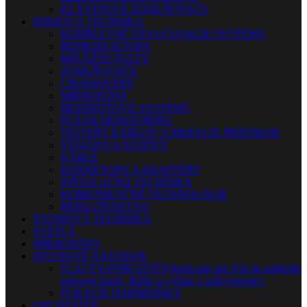
KLÁVESOVÉ ZOSILŇOVAČE
PÓDIOVÁ TECHNIKA
KOMPLETNÉ OZVUČOVACIE SYSTÉMY
REPRODUKTORY
MIXÁŽNE PULTY
ZOSILŇOVAČE
CROSSOVERY
MIKROFÓNY
BEZDRÔTOVÉ SYSTÉMY
IN-EAR MONITORING
TESTERY KÁBLOV A MERACIE PRÍSTROJE
STOJANY A STATÍVY
KÁBLE
KONEKTORY A ADAPTÉRY
INŠTALAČNÁ TECHNIKA
KOMUNIKAČNÉ TECHNOLÓGIE
PRÍSLUŠENSTVO
ŠTÚDIOVÁ TECHNIKA
SVETLÁ
MIKROFÓNY
DYCHOVÉ NÁSTROJE
FLAUTY-ZOBCOVÉ
Vybrali sme pre Vás tie najlepšie
zobcové flauty. Ráčte si vybrať z našej ponuky.
FÚKACIE HARMONIKY
ORCHESTER