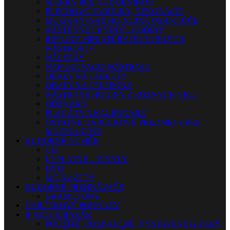
ŠPERKY PRE HUDOBNÍKOV
PLECHOVÉ TABUĽKY, DEKORÁCIE
MUZIKANTSKÉ HUDOBNÉ USB KĽÚČE
NÁSTENNÉ LP VINYL HODINY
REPLIKY-MINIATÚRY HUDOBNÝCH
NÁSTROJOV
NÁLEPKY
NAFUKOVACIE NÁSTROJE
OBALY NA TABLETY
OBALY NA TELEFÓNY
NÁSTENNÉ HODINY Z RÔZNYCH VECÍ
ODZNAKY
PLAGÁTY A KALENDÁRE
OSTATNÉ DARČEKOVÉ PREDMETY PRE
MUZIKANTOV
HUDOBNÉ NOSIČE
CD
LP PLATNE – VINYLY
DVD
MG KAZETY
HUDOBNÉ PREHRÁVAČE
GRAMOFÓNY
DARČEKOVÉ POUKAZY
B-STOCK/BAZÁR
POUŽITÉ, ROZBALENÉ, VYSTAVENÉ GITARY