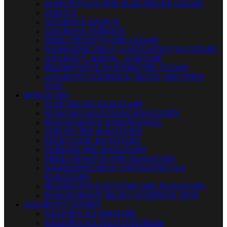
ZOSILŇOVAČE PRE ELEKTRICKÉ GITARY
STRUNY
GITAROVÉ EFEKTY
GITAROVÉ SNÍMAČE
PRÍSLUŠENSTVO PRE GITARY
NÁHRADNÉ DIELY A SÚČIASTKY NA GITARY
GITAROVÝ SERVIS – NÁRADIE
BEZDRÔTOVÉ SYSTÉMY PRE GITARY
GITAROVÉ UČEBNICE, ŠKOLY, SPEVNÍKY,
DVD
BASGITARY
ELEKTRICKÉ BASGITARY
ELEKTRO AKUSTICKÉ BASGITARY
BASGITAROVÉ ZOSILŇOVAČE
STRUNY PRE BASGITARY
EFEKTY PRE BASGITARY
SNÍMAČE PRE BASGITARY
PRÍSLUŠENSTVO PRE BASGITARY
NÁHRADNÉ DIELY A SÚČIASTKY NA
BASGITARY
BEZDRÔTOVÉ SYSTÉMY PRE BASGITARY
BASGITAROVÉ ŠKOLY, UČEBNICE, DVD
GITAROVÝ TUNING
NÁLEPKY NA HMATNÍK
NÁLEPKY NA TELO NÁSTROJA