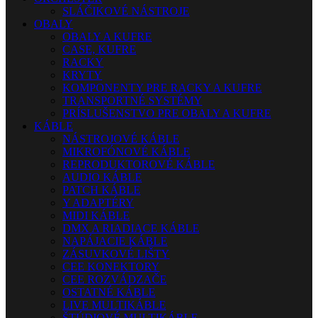
SLÁČIKOVÉ NÁSTROJE
OBALY
OBALY A KUFRE
CASE, KUFRE
RACKY
KRYTY
KOMPONENTY PRE RACKY A KUFRE
TRANSPORTNÉ SYSTÉMY
PRÍSLUŠENSTVO PRE OBALY A KUFRE
KÁBLE
NÁSTROJOVÉ KÁBLE
MIKROFÓNOVÉ KÁBLE
REPRODUKTOROVÉ KÁBLE
AUDIO KÁBLE
PATCH KÁBLE
Y ADAPTÉRY
MIDI KÁBLE
DMX A RIADIACE KÁBLE
NAPÁJACIE KÁBLE
ZÁSUVKOVÉ LIŠTY
CEE KONEKTORY
CEE ROZVÁDZAČE
OSTATNÉ KÁBLE
LIVE MULTIKÁBLE
ŠTÚDIOVÉ MULTIKÁBLE