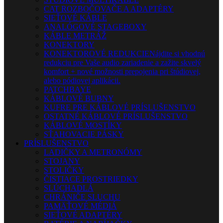
CAT ROZBOČOVAČE A ADAPTÉRY
SIEŤOVÉ KÁBLE
ANALÓGOVÉ STAGEBOXY
KÁBLE METRÁŽ
KONEKTORY
KONEKTOROVÉ REDUKCIE
Nájdite si vhodnú
redukciu pre Vaše audio zariadenie a zažite skvelý
komfort + nové možnosti prepojenia pri štúdiovej,
alebo pódiovej aplikácii.
PATCHBAYE
KÁBLOVÉ BUBNY
KUFRE PRE KÁBLOVÉ PRÍSLUŠENSTVO
OSTATNÉ KÁBLOVÉ PRÍSLUŠENSTVO
KÁBLOVÉ MOSTÍKY
SŤAHOVACIE PÁSKY
PRÍSLUŠENSTVO
LADIČKY A METRONÓMY
STOJANY
STOLIČKY
ČISTIACE PROSTRIEDKY
SLÚCHADLÁ
CHRÁNIČE SLUCHU
PAMÄŤOVÉ MÉDIÁ
SIEŤOVÉ ADAPTÉRY