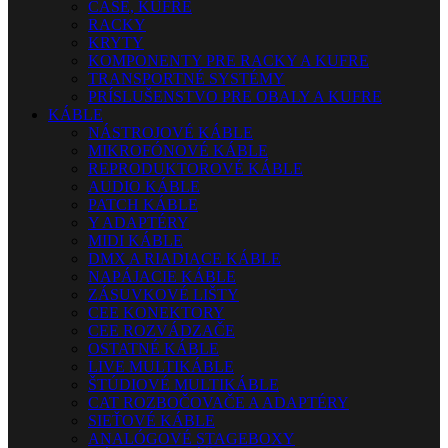
CASE, KUFRE
RACKY
KRYTY
KOMPONENTY PRE RACKY A KUFRE
TRANSPORTNÉ SYSTÉMY
PRÍSLUŠENSTVO PRE OBALY A KUFRE
KÁBLE
NÁSTROJOVÉ KÁBLE
MIKROFÓNOVÉ KÁBLE
REPRODUKTOROVÉ KÁBLE
AUDIO KÁBLE
PATCH KÁBLE
Y ADAPTÉRY
MIDI KÁBLE
DMX A RIADIACE KÁBLE
NAPÁJACIE KÁBLE
ZÁSUVKOVÉ LIŠTY
CEE KONEKTORY
CEE ROZVÁDZAČE
OSTATNÉ KÁBLE
LIVE MULTIKÁBLE
ŠTÚDIOVÉ MULTIKÁBLE
CAT ROZBOČOVAČE A ADAPTÉRY
SIEŤOVÉ KÁBLE
ANALÓGOVÉ STAGEBOXY