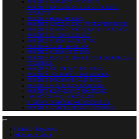
POUŽITÉ GITAROVÉ APARÁTY
POUŽITÉ BASGITARY A BASGITAROVÉ
APARÁTY
POUŽITÉ ELEKTRÓNKY
POUŽITÉ, ROZBALENÉ, VYSTAVENÉ BICIE
POUŽITÉ, ROZBALENÉ VINYLY, LP PLATNE
POUŽITÉ CD / DVD NOSIČE
POUŽITÉ AUDIO KAZETY MG
POUŽÍVANÁ LITERATÚRA
POUŽITÉ AUDIO SYSTÉMY
POUŽITÉ SVETLÁ, OSVETLENIE, SVETELNÁ
TECHNIKA
POUŽITÁ ŠTÚDIOVÁ TECHNIKA
POUŽITÁ DROBNÁ ELEKTRONIKA
POUŽITÉ DYCHOVÉ NÁSTROJE
POUŽITÉ SLÁČIKOVÉ NÁSTROJE
POUŽITÉ KLÁVESOVÉ NÁSTROJE
OBLEČENIE S CHYBIČKAMI
B-STOCK DARČEKOVÉ PREDMETY
POUŽITÁ KANCELÁRSKA TECHNIKA
Prihlásiť / Registrovať
Môj zoznam želaní