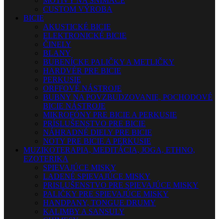
MOTÍVY NA SNÍMAČE
CUSTOM VÝROBA
BICIE
AKUSTICKÉ BICIE
ELEKTRONICKÉ BICIE
ČINELY
BLANY
BUBENÍCKE PALIČKY A METLIČKY
HARDVÉR PRE BICIE
PERKUSIE
ORFFOVÉ NÁSTROJE
BUBNY NA POVZBUDZOVANIE, POCHODOVÉ
BICIE NÁSTROJE
MIKROFÓNY PRE BICIE A PERKUSIE
PRÍSLUŠENSTVO PRE BICIE
NÁHRADNÉ DIELY PRE BICIE
NOTY PRE BICIE A PERKUSIE
MUZIKOTERAPIA, MEDITÁCIA, JOGA, ETHNO,
EZOTERIKA
SPIEVAJÚCE MISKY
LADENÉ SPIEVAJÚCE MISKY
PRISLUŠENSTVO PRE SPIEVAJÚCE MISKY
PALIČKY PRE SPIEVAJÚCE MISKY
HANDPANY, TONGUE DRUMY
KALIMBY A SANSULY