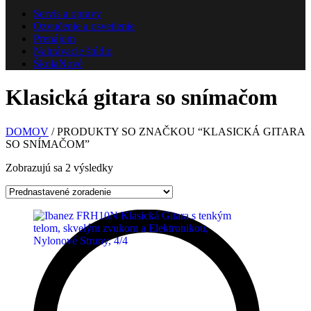
Servis a opravy
Ozvučenie a osvetlenie
Prenájom
Nahrávacie štúdio
Škola
Nové
Klasická gitara so snímačom
DOMOV
/ PRODUKTY SO ZNAČKOU “KLASICKÁ GITARA
SO SNÍMAČOM”
Zobrazujú sa 2 výsledky