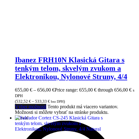
Ibanez FRH10N Klasická Gitara s
tenkým telom, skvelým zvukom a
Elektronikou, Nylonové Struny, 4/4
655,00
€
–
656,00
€
Price range: 655,00 € through 656,00 €
s
DPH
(
532,52
€
–
533,33
€
)
bez DPH
Výber možností
Tento produkt má viacero variantov.
Možnosti si môžete vybrať na stránke produktu.
Zľava!