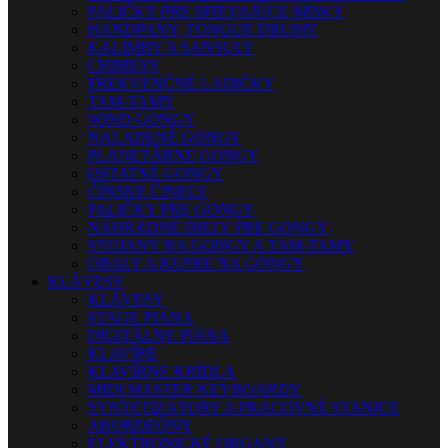
PALIČKY PRE SPIEVAJÚCE MISKY
HANDPANY, TONGUE DRUMY
KALIMBY A SANSULY
CHIMESY
FREKVENČNÉ LADIČKY
TAM-TAMY
WIND GONGY
NALADENÉ GONGY
PLANETÁRNE GONGY
OSTATNÉ GONGY
ČÍNSKE ČINELY
PALIČKY PRE GONGY
NÁHRADNÉ DIELY PRE GONGY
STOJANY NA GONGY A TAM-TAMY
OBALY A KUFRE NA GONGY
KLÁVESY
KLÁVESY
STAGE PIÁNA
DIGITÁLNE PIÁNA
KLAVÍRE
KLAVÍRNE KRÍDLA
MIDI MASTER KEYBOARDY
SYNTETIZÁTORY A PRACOVNÉ STANICE
AKORDEÓNY
ELEKTRONICKÉ ORGANY