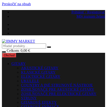
Preskočiť na obsah
Prihlásiť / Registrovať
Môj zoznam želaní
Celkom:
0,00
€
Obchod
GITARY
AKUSTICKÉ GITARY
KLASICKÉ GITARY
ELEKTRICKÉ GITARY
UKULELE
COUNTRY A INÉ STRUNOVÉ NÁSTROJE
ZOSILŇOVAČE PRE AKUSTICKÉ GITARY
ZOSILŇOVAČE PRE ELEKTRICKÉ GITARY
STRUNY
GITAROVÉ EFEKTY
GITAROVÉ SNÍMAČE