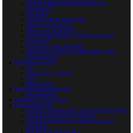
REPLIKY-MINIATÚRY HUDOBNÝCH
NÁSTROJOV
NÁLEPKY
NAFUKOVACIE NÁSTROJE
OBALY NA TABLETY
OBALY NA TELEFÓNY
NÁSTENNÉ HODINY Z RÔZNYCH VECÍ
ODZNAKY
PLAGÁTY A KALENDÁRE
OSTATNÉ DARČEKOVÉ PREDMETY PRE
MUZIKANTOV
HUDOBNÉ NOSIČE
CD
LP PLATNE – VINYLY
DVD
MG KAZETY
HUDOBNÉ PREHRÁVAČE
GRAMOFÓNY
DARČEKOVÉ POUKAZY
B-STOCK/BAZÁR
POUŽITÉ, ROZBALENÉ, VYSTAVENÉ GITARY
POUŽITÉ GITAROVÉ APARÁTY
POUŽITÉ BASGITARY A BASGITAROVÉ
APARÁTY
POUŽITÉ ELEKTRÓNKY