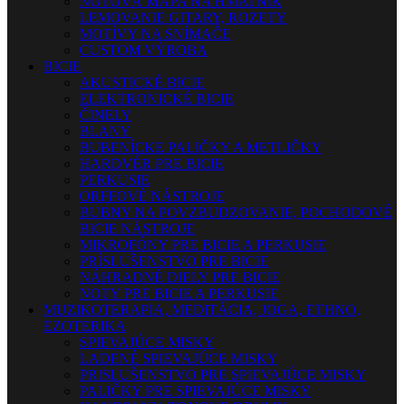
NOTOVÁ MAPA NA HMATNÍK
LEMOVANIE GITARY, ROZETY
MOTÍVY NA SNÍMAČE
CUSTOM VÝROBA
BICIE
AKUSTICKÉ BICIE
ELEKTRONICKÉ BICIE
ČINELY
BLANY
BUBENÍCKE PALIČKY A METLIČKY
HARDVÉR PRE BICIE
PERKUSIE
ORFFOVÉ NÁSTROJE
BUBNY NA POVZBUDZOVANIE, POCHODOVÉ
BICIE NÁSTROJE
MIKROFÓNY PRE BICIE A PERKUSIE
PRÍSLUŠENSTVO PRE BICIE
NÁHRADNÉ DIELY PRE BICIE
NOTY PRE BICIE A PERKUSIE
MUZIKOTERAPIA, MEDITÁCIA, JOGA, ETHNO,
EZOTERIKA
SPIEVAJÚCE MISKY
LADENÉ SPIEVAJÚCE MISKY
PRISLUŠENSTVO PRE SPIEVAJÚCE MISKY
PALIČKY PRE SPIEVAJÚCE MISKY