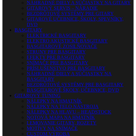
NÁHRADNÉ DIELY A SÚČIASTKY NA GITARY
GITAROVÝ SERVIS – NÁRADIE
BEZDRÔTOVÉ SYSTÉMY PRE GITARY
GITAROVÉ UČEBNICE, ŠKOLY, SPEVNÍKY,
DVD
BASGITARY
ELEKTRICKÉ BASGITARY
ELEKTRO AKUSTICKÉ BASGITARY
BASGITAROVÉ ZOSILŇOVAČE
STRUNY PRE BASGITARY
EFEKTY PRE BASGITARY
SNÍMAČE PRE BASGITARY
PRÍSLUŠENSTVO PRE BASGITARY
NÁHRADNÉ DIELY A SÚČIASTKY NA
BASGITARY
BEZDRÔTOVÉ SYSTÉMY PRE BASGITARY
BASGITAROVÉ ŠKOLY, UČEBNICE, DVD
GITAROVÝ TUNING
NÁLEPKY NA HMATNÍK
NÁLEPKY NA TELO NÁSTROJA
NÁLEPKY NA HLAVU – HEADSTOCK
NOTOVÁ MAPA NA HMATNÍK
LEMOVANIE GITARY, ROZETY
MOTÍVY NA SNÍMAČE
CUSTOM VÝROBA