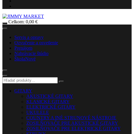
Celkom:
0,00
€
Servis a opravy
Ozvučenie a osvetlenie
Prenájom
Nahrávacie štúdio
Škola
Nové
GITARY
AKUSTICKÉ GITARY
KLASICKÉ GITARY
ELEKTRICKÉ GITARY
UKULELE
COUNTRY A INÉ STRUNOVÉ NÁSTROJE
ZOSILŇOVAČE PRE AKUSTICKÉ GITARY
ZOSILŇOVAČE PRE ELEKTRICKÉ GITARY
STRUNY