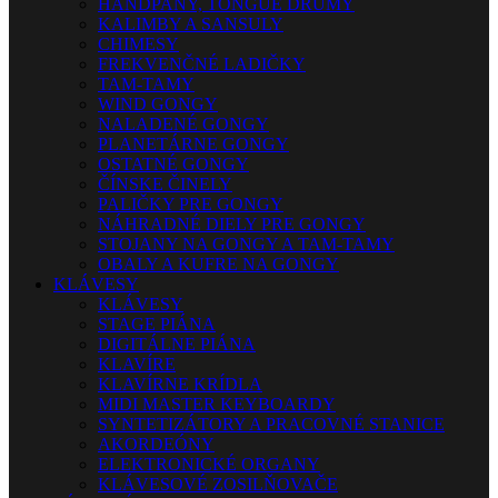
HANDPANY, TONGUE DRUMY
KALIMBY A SANSULY
CHIMESY
FREKVENČNÉ LADIČKY
TAM-TAMY
WIND GONGY
NALADENÉ GONGY
PLANETÁRNE GONGY
OSTATNÉ GONGY
ČÍNSKE ČINELY
PALIČKY PRE GONGY
NÁHRADNÉ DIELY PRE GONGY
STOJANY NA GONGY A TAM-TAMY
OBALY A KUFRE NA GONGY
KLÁVESY
KLÁVESY
STAGE PIÁNA
DIGITÁLNE PIÁNA
KLAVÍRE
KLAVÍRNE KRÍDLA
MIDI MASTER KEYBOARDY
SYNTETIZÁTORY A PRACOVNÉ STANICE
AKORDEÓNY
ELEKTRONICKÉ ORGANY
KLÁVESOVÉ ZOSILŇOVAČE