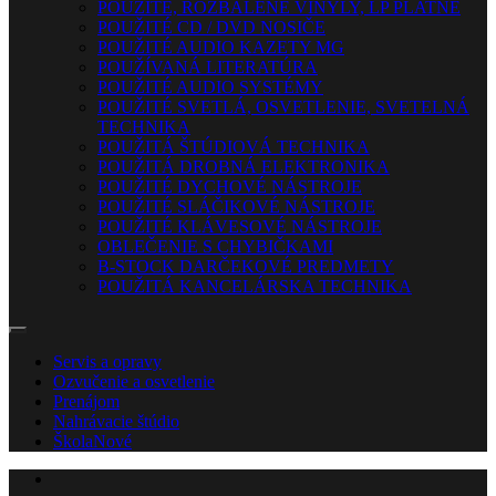
POUŽITÉ, ROZBALENÉ VINYLY, LP PLATNE
POUŽITÉ CD / DVD NOSIČE
POUŽITÉ AUDIO KAZETY MG
POUŽÍVANÁ LITERATÚRA
POUŽITÉ AUDIO SYSTÉMY
POUŽITÉ SVETLÁ, OSVETLENIE, SVETELNÁ
TECHNIKA
POUŽITÁ ŠTÚDIOVÁ TECHNIKA
POUŽITÁ DROBNÁ ELEKTRONIKA
POUŽITÉ DYCHOVÉ NÁSTROJE
POUŽITÉ SLÁČIKOVÉ NÁSTROJE
POUŽITÉ KLÁVESOVÉ NÁSTROJE
OBLEČENIE S CHYBIČKAMI
B-STOCK DARČEKOVÉ PREDMETY
POUŽITÁ KANCELÁRSKA TECHNIKA
Servis a opravy
Ozvučenie a osvetlenie
Prenájom
Nahrávacie štúdio
Škola
Nové