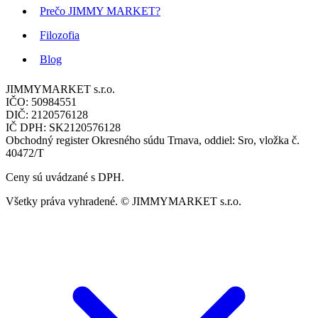
Prečo JIMMY MARKET?
Filozofia
Blog
JIMMYMARKET s.r.o.
IČO: 50984551
DIČ: 2120576128
IČ DPH: SK2120576128
Obchodný register Okresného súdu Trnava, oddiel: Sro, vložka č.
40472/T
Ceny sú uvádzané s DPH.
Všetky práva vyhradené. © JIMMYMARKET s.r.o.