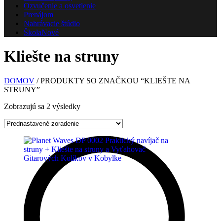
Ozvučenie a osvetlenie
Prenájom
Nahrávacie štúdio
Škola
Nové
Kliešte na struny
DOMOV
/ PRODUKTY SO ZNAČKOU “KLIEŠTE NA
STRUNY”
Zobrazujú sa 2 výsledky