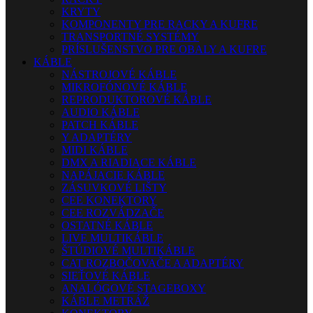
KRYTY
KOMPONENTY PRE RACKY A KUFRE
TRANSPORTNÉ SYSTÉMY
PRÍSLUŠENSTVO PRE OBALY A KUFRE
KÁBLE
NÁSTROJOVÉ KÁBLE
MIKROFÓNOVÉ KÁBLE
REPRODUKTOROVÉ KÁBLE
AUDIO KÁBLE
PATCH KÁBLE
Y ADAPTÉRY
MIDI KÁBLE
DMX A RIADIACE KÁBLE
NAPÁJACIE KÁBLE
ZÁSUVKOVÉ LIŠTY
CEE KONEKTORY
CEE ROZVÁDZAČE
OSTATNÉ KÁBLE
LIVE MULTIKÁBLE
ŠTÚDIOVÉ MULTIKÁBLE
CAT ROZBOČOVAČE A ADAPTÉRY
SIEŤOVÉ KÁBLE
ANALÓGOVÉ STAGEBOXY
KÁBLE METRÁŽ