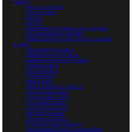
OBALY
OBALY A KUFRE
CASE, KUFRE
RACKY
KRYTY
KOMPONENTY PRE RACKY A KUFRE
TRANSPORTNÉ SYSTÉMY
PRÍSLUŠENSTVO PRE OBALY A KUFRE
KÁBLE
NÁSTROJOVÉ KÁBLE
MIKROFÓNOVÉ KÁBLE
REPRODUKTOROVÉ KÁBLE
AUDIO KÁBLE
PATCH KÁBLE
Y ADAPTÉRY
MIDI KÁBLE
DMX A RIADIACE KÁBLE
NAPÁJACIE KÁBLE
ZÁSUVKOVÉ LIŠTY
CEE KONEKTORY
CEE ROZVÁDZAČE
OSTATNÉ KÁBLE
LIVE MULTIKÁBLE
ŠTÚDIOVÉ MULTIKÁBLE
CAT ROZBOČOVAČE A ADAPTÉRY