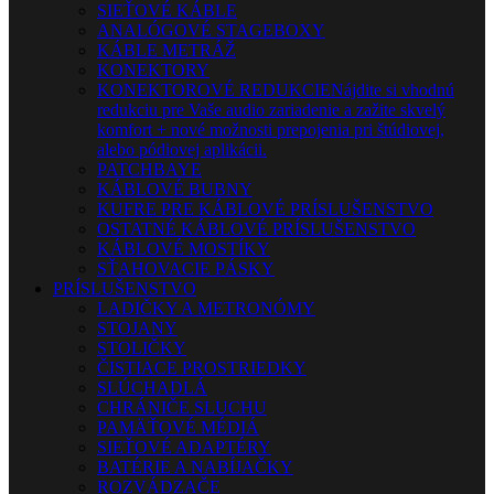
SIEŤOVÉ KÁBLE
ANALÓGOVÉ STAGEBOXY
KÁBLE METRÁŽ
KONEKTORY
KONEKTOROVÉ REDUKCIE
Nájdite si vhodnú
redukciu pre Vaše audio zariadenie a zažite skvelý
komfort + nové možnosti prepojenia pri štúdiovej,
alebo pódiovej aplikácii.
PATCHBAYE
KÁBLOVÉ BUBNY
KUFRE PRE KÁBLOVÉ PRÍSLUŠENSTVO
OSTATNÉ KÁBLOVÉ PRÍSLUŠENSTVO
KÁBLOVÉ MOSTÍKY
SŤAHOVACIE PÁSKY
PRÍSLUŠENSTVO
LADIČKY A METRONÓMY
STOJANY
STOLIČKY
ČISTIACE PROSTRIEDKY
SLÚCHADLÁ
CHRÁNIČE SLUCHU
PAMÄŤOVÉ MÉDIÁ
SIEŤOVÉ ADAPTÉRY
BATÉRIE A NABÍJAČKY
ROZVÁDZAČE