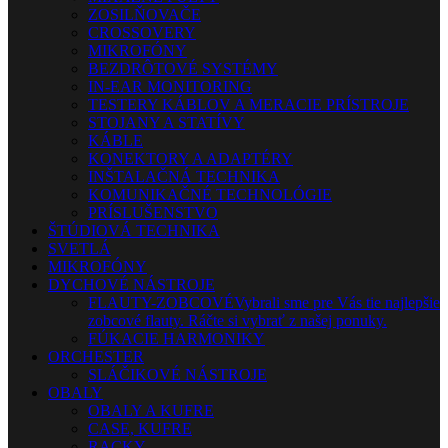
ZOSILŇOVAČE
CROSSOVERY
MIKROFÓNY
BEZDRÔTOVÉ SYSTÉMY
IN-EAR MONITORING
TESTERY KÁBLOV A MERACIE PRÍSTROJE
STOJANY A STATÍVY
KÁBLE
KONEKTORY A ADAPTÉRY
INŠTALAČNÁ TECHNIKA
KOMUNIKAČNÉ TECHNOLÓGIE
PRÍSLUŠENSTVO
ŠTÚDIOVÁ TECHNIKA
SVETLÁ
MIKROFÓNY
DYCHOVÉ NÁSTROJE
FLAUTY-ZOBCOVÉ
Vybrali sme pre Vás tie najlepšie
zobcové flauty. Ráčte si vybrať z našej ponuky.
FÚKACIE HARMONIKY
ORCHESTER
SLÁČIKOVÉ NÁSTROJE
OBALY
OBALY A KUFRE
CASE, KUFRE
RACKY