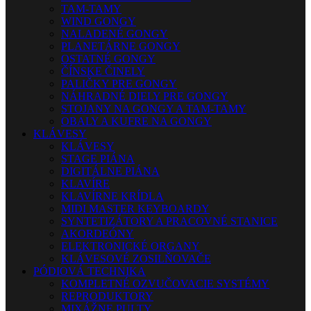
TAM-TAMY
WIND GONGY
NALADENÉ GONGY
PLANETÁRNE GONGY
OSTATNÉ GONGY
ČÍNSKE ČINELY
PALIČKY PRE GONGY
NÁHRADNÉ DIELY PRE GONGY
STOJANY NA GONGY A TAM-TAMY
OBALY A KUFRE NA GONGY
KLÁVESY
KLÁVESY
STAGE PIÁNA
DIGITÁLNE PIÁNA
KLAVÍRE
KLAVÍRNE KRÍDLA
MIDI MASTER KEYBOARDY
SYNTETIZÁTORY A PRACOVNÉ STANICE
AKORDEÓNY
ELEKTRONICKÉ ORGANY
KLÁVESOVÉ ZOSILŇOVAČE
PÓDIOVÁ TECHNIKA
KOMPLETNÉ OZVUČOVACIE SYSTÉMY
REPRODUKTORY
MIXÁŽNE PULTY