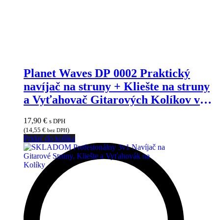
Planet Waves DP 0002 Praktický
navíjač na struny + Kliešte na struny
a Vyťahovač Gitarových Kolíkov v
Kobylke
17,90
€
s DPH
(
14,55
€
)
bez DPH
Pridať do košíka