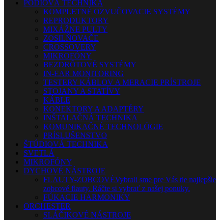
PÓDIOVÁ TECHNIKA
KOMPLETNÉ OZVUČOVACIE SYSTÉMY
REPRODUKTORY
MIXÁŽNE PULTY
ZOSILŇOVAČE
CROSSOVERY
MIKROFÓNY
BEZDRÔTOVÉ SYSTÉMY
IN-EAR MONITORING
TESTERY KÁBLOV A MERACIE PRÍSTROJE
STOJANY A STATÍVY
KÁBLE
KONEKTORY A ADAPTÉRY
INŠTALAČNÁ TECHNIKA
KOMUNIKAČNÉ TECHNOLÓGIE
PRÍSLUŠENSTVO
ŠTÚDIOVÁ TECHNIKA
SVETLÁ
MIKROFÓNY
DYCHOVÉ NÁSTROJE
FLAUTY-ZOBCOVÉ
Vybrali sme pre Vás tie najlepšie
zobcové flauty. Ráčte si vybrať z našej ponuky.
FÚKACIE HARMONIKY
ORCHESTER
SLÁČIKOVÉ NÁSTROJE