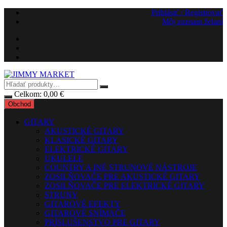
Preskočiť
Prihlásiť / Registrovať
na
Môj zoznam želaní
obsah
Celkom:
0,00
€
Obchod
GITARY
AKUSTICKÉ GITARY
KLASICKÉ GITARY
ELEKTRICKÉ GITARY
UKULELE
COUNTRY A INÉ STRUNOVÉ NÁSTROJE
ZOSILŇOVAČE PRE AKUSTICKÉ GITARY
ZOSILŇOVAČE PRE ELEKTRICKÉ GITARY
STRUNY
GITAROVÉ EFEKTY
GITAROVÉ SNÍMAČE
PRÍSLUŠENSTVO PRE GITARY