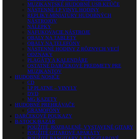
MUZIKANTSKÉ HUDOBNÉ USB KĽÚČE
NÁSTENNÉ LP VINYL HODINY
REPLIKY-MINIATÚRY HUDOBNÝCH
NÁSTROJOV
NÁLEPKY
NAFUKOVACIE NÁSTROJE
OBALY NA TABLETY
OBALY NA TELEFÓNY
NÁSTENNÉ HODINY Z RÔZNYCH VECÍ
ODZNAKY
PLAGÁTY A KALENDÁRE
OSTATNÉ DARČEKOVÉ PREDMETY PRE
MUZIKANTOV
HUDOBNÉ NOSIČE
CD
LP PLATNE – VINYLY
DVD
MG KAZETY
HUDOBNÉ PREHRÁVAČE
GRAMOFÓNY
DARČEKOVÉ POUKAZY
B-STOCK/BAZÁR
POUŽITÉ, ROZBALENÉ, VYSTAVENÉ GITARY
POUŽITÉ GITAROVÉ APARÁTY
POUŽITÉ BASGITARY A BASGITAROVÉ