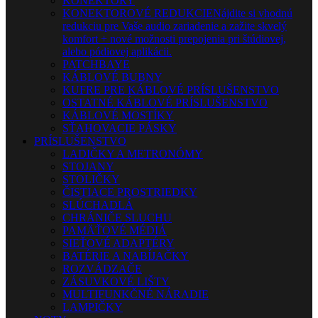
KONEKTORY
KONEKTOROVÉ REDUKCIE
Nájdite si vhodnú
redukciu pre Vaše audio zariadenie a zažite skvelý
komfort + nové možnosti prepojenia pri štúdiovej,
alebo pódiovej aplikácii.
PATCHBAYE
KÁBLOVÉ BUBNY
KUFRE PRE KÁBLOVÉ PRÍSLUŠENSTVO
OSTATNÉ KÁBLOVÉ PRÍSLUŠENSTVO
KÁBLOVÉ MOSTÍKY
SŤAHOVACIE PÁSKY
PRÍSLUŠENSTVO
LADIČKY A METRONÓMY
STOJANY
STOLIČKY
ČISTIACE PROSTRIEDKY
SLÚCHADLÁ
CHRÁNIČE SLUCHU
PAMÄŤOVÉ MÉDIÁ
SIEŤOVÉ ADAPTÉRY
BATÉRIE A NABÍJAČKY
ROZVÁDZAČE
ZÁSUVKOVÉ LIŠTY
MULTIFUNKČNÉ NÁRADIE
LAMPIČKY