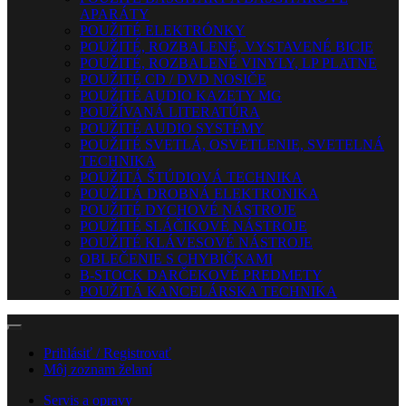
APARÁTY
POUŽITÉ ELEKTRÓNKY
POUŽITÉ, ROZBALENÉ, VYSTAVENÉ BICIE
POUŽITÉ, ROZBALENÉ VINYLY, LP PLATNE
POUŽITÉ CD / DVD NOSIČE
POUŽITÉ AUDIO KAZETY MG
POUŽÍVANÁ LITERATÚRA
POUŽITÉ AUDIO SYSTÉMY
POUŽITÉ SVETLÁ, OSVETLENIE, SVETELNÁ
TECHNIKA
POUŽITÁ ŠTÚDIOVÁ TECHNIKA
POUŽITÁ DROBNÁ ELEKTRONIKA
POUŽITÉ DYCHOVÉ NÁSTROJE
POUŽITÉ SLÁČIKOVÉ NÁSTROJE
POUŽITÉ KLÁVESOVÉ NÁSTROJE
OBLEČENIE S CHYBIČKAMI
B-STOCK DARČEKOVÉ PREDMETY
POUŽITÁ KANCELÁRSKA TECHNIKA
Prihlásiť / Registrovať
Môj zoznam želaní
Servis a opravy