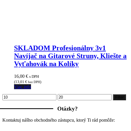
SKLADOM Profesionálny 3v1
Navíjač na Gitarové Struny, Kliešte a
Vyťahovák na Kolíky
16,00
€
s DPH
(
13,01
€
)
bez DPH
Viac info
Minimálna
Maximálna
Filter
cena
cena
Otázky?
Kontaktuj nášho obchodného zástupcu, ktorý Ti rád pomôže: