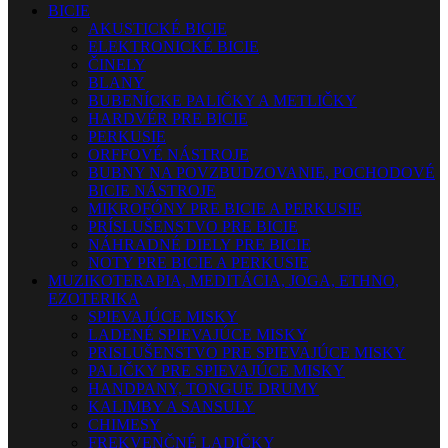
BICIE
AKUSTICKÉ BICIE
ELEKTRONICKÉ BICIE
ČINELY
BLANY
BUBENÍCKE PALIČKY A METLIČKY
HARDVÉR PRE BICIE
PERKUSIE
ORFFOVÉ NÁSTROJE
BUBNY NA POVZBUDZOVANIE, POCHODOVÉ
BICIE NÁSTROJE
MIKROFÓNY PRE BICIE A PERKUSIE
PRÍSLUŠENSTVO PRE BICIE
NÁHRADNÉ DIELY PRE BICIE
NOTY PRE BICIE A PERKUSIE
MUZIKOTERAPIA, MEDITÁCIA, JOGA, ETHNO,
EZOTERIKA
SPIEVAJÚCE MISKY
LADENÉ SPIEVAJÚCE MISKY
PRISLUŠENSTVO PRE SPIEVAJÚCE MISKY
PALIČKY PRE SPIEVAJÚCE MISKY
HANDPANY, TONGUE DRUMY
KALIMBY A SANSULY
CHIMESY
FREKVENČNÉ LADIČKY