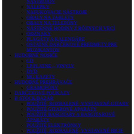
NÁSTROJOV
NÁLEPKY
NAFUKOVACIE NÁSTROJE
OBALY NA TABLETY
OBALY NA TELEFÓNY
NÁSTENNÉ HODINY Z RÔZNYCH VECÍ
ODZNAKY
PLAGÁTY A KALENDÁRE
OSTATNÉ DARČEKOVÉ PREDMETY PRE
MUZIKANTOV
HUDOBNÉ NOSIČE
CD
LP PLATNE – VINYLY
DVD
MG KAZETY
HUDOBNÉ PREHRÁVAČE
GRAMOFÓNY
DARČEKOVÉ POUKAZY
B-STOCK/BAZÁR
POUŽITÉ, ROZBALENÉ, VYSTAVENÉ GITARY
POUŽITÉ GITAROVÉ APARÁTY
POUŽITÉ BASGITARY A BASGITAROVÉ
APARÁTY
POUŽITÉ ELEKTRÓNKY
POUŽITÉ, ROZBALENÉ, VYSTAVENÉ BICIE