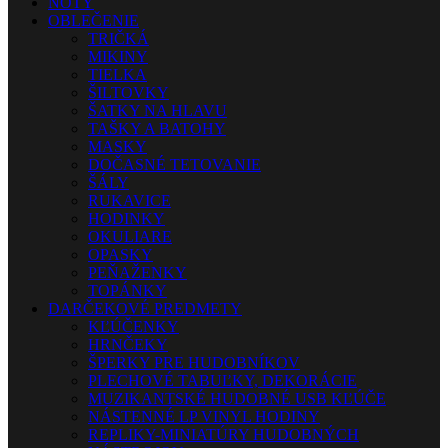
NOTY
OBLEČENIE
TRIČKÁ
MIKINY
TIELKA
ŠILTOVKY
ŠATKY NA HLAVU
TAŠKY A BATOHY
MASKY
DOČASNÉ TETOVANIE
ŠÁLY
RUKAVICE
HODINKY
OKULIARE
OPASKY
PEŇAŽENKY
TOPÁNKY
DARČEKOVÉ PREDMETY
KĽÚČENKY
HRNČEKY
ŠPERKY PRE HUDOBNÍKOV
PLECHOVÉ TABUĽKY, DEKORÁCIE
MUZIKANTSKÉ HUDOBNÉ USB KĽÚČE
NÁSTENNÉ LP VINYL HODINY
REPLIKY-MINIATÚRY HUDOBNÝCH