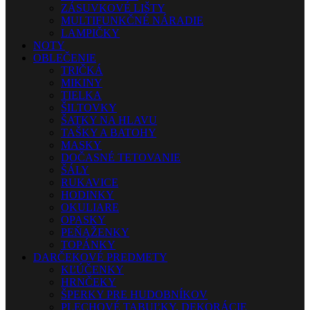
ZÁSUVKOVÉ LIŠTY
MULTIFUNKČNÉ NÁRADIE
LAMPIČKY
NOTY
OBLEČENIE
TRIČKÁ
MIKINY
TIELKA
ŠILTOVKY
ŠATKY NA HLAVU
TAŠKY A BATOHY
MASKY
DOČASNÉ TETOVANIE
ŠÁLY
RUKAVICE
HODINKY
OKULIARE
OPASKY
PEŇAŽENKY
TOPÁNKY
DARČEKOVÉ PREDMETY
KĽÚČENKY
HRNČEKY
ŠPERKY PRE HUDOBNÍKOV
PLECHOVÉ TABUĽKY, DEKORÁCIE