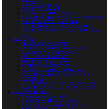
GITAROVÉ EFEKTY
GITAROVÉ SNÍMAČE
PRÍSLUŠENSTVO PRE GITARY
NÁHRADNÉ DIELY A SÚČIASTKY NA GITARY
GITAROVÝ SERVIS – NÁRADIE
BEZDRÔTOVÉ SYSTÉMY PRE GITARY
GITAROVÉ UČEBNICE, ŠKOLY, SPEVNÍKY,
DVD
BASGITARY
ELEKTRICKÉ BASGITARY
ELEKTRO AKUSTICKÉ BASGITARY
BASGITAROVÉ ZOSILŇOVAČE
STRUNY PRE BASGITARY
EFEKTY PRE BASGITARY
SNÍMAČE PRE BASGITARY
PRÍSLUŠENSTVO PRE BASGITARY
NÁHRADNÉ DIELY A SÚČIASTKY NA
BASGITARY
BEZDRÔTOVÉ SYSTÉMY PRE BASGITARY
BASGITAROVÉ ŠKOLY, UČEBNICE, DVD
GITAROVÝ TUNING
NÁLEPKY NA HMATNÍK
NÁLEPKY NA TELO NÁSTROJA
NÁLEPKY NA HLAVU – HEADSTOCK