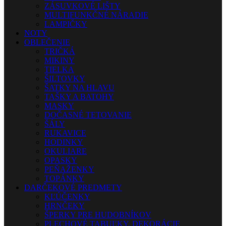
ZÁSUVKOVÉ LIŠTY
MULTIFUNKČNÉ NÁRADIE
LAMPIČKY
NOTY
OBLEČENIE
TRIČKÁ
MIKINY
TIELKA
ŠILTOVKY
ŠATKY NA HLAVU
TAŠKY A BATOHY
MASKY
DOČASNÉ TETOVANIE
ŠÁLY
RUKAVICE
HODINKY
OKULIARE
OPASKY
PEŇAŽENKY
TOPÁNKY
DARČEKOVÉ PREDMETY
KĽÚČENKY
HRNČEKY
ŠPERKY PRE HUDOBNÍKOV
PLECHOVÉ TABUĽKY, DEKORÁCIE