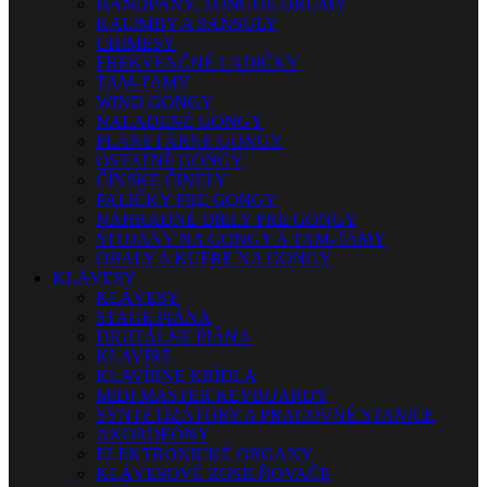
HANDPANY, TONGUE DRUMY
KALIMBY A SANSULY
CHIMESY
FREKVENČNÉ LADIČKY
TAM-TAMY
WIND GONGY
NALADENÉ GONGY
PLANETÁRNE GONGY
OSTATNÉ GONGY
ČÍNSKE ČINELY
PALIČKY PRE GONGY
NÁHRADNÉ DIELY PRE GONGY
STOJANY NA GONGY A TAM-TAMY
OBALY A KUFRE NA GONGY
KLÁVESY
KLÁVESY
STAGE PIÁNA
DIGITÁLNE PIÁNA
KLAVÍRE
KLAVÍRNE KRÍDLA
MIDI MASTER KEYBOARDY
SYNTETIZÁTORY A PRACOVNÉ STANICE
AKORDEÓNY
ELEKTRONICKÉ ORGANY
KLÁVESOVÉ ZOSILŇOVAČE