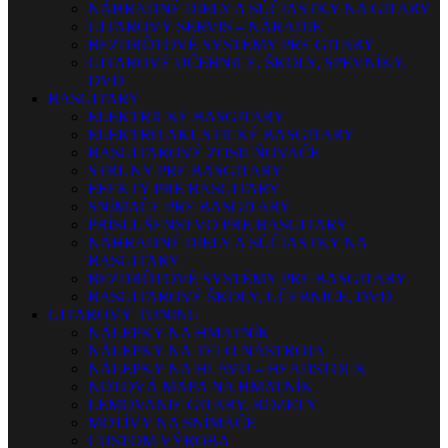
NÁHRADNÉ DIELY A SÚČIASTKY NA GITARY
GITAROVÝ SERVIS – NÁRADIE
BEZDRÔTOVÉ SYSTÉMY PRE GITARY
GITAROVÉ UČEBNICE, ŠKOLY, SPEVNÍKY,
DVD
BASGITARY
ELEKTRICKÉ BASGITARY
ELEKTRO AKUSTICKÉ BASGITARY
BASGITAROVÉ ZOSILŇOVAČE
STRUNY PRE BASGITARY
EFEKTY PRE BASGITARY
SNÍMAČE PRE BASGITARY
PRÍSLUŠENSTVO PRE BASGITARY
NÁHRADNÉ DIELY A SÚČIASTKY NA
BASGITARY
BEZDRÔTOVÉ SYSTÉMY PRE BASGITARY
BASGITAROVÉ ŠKOLY, UČEBNICE, DVD
GITAROVÝ TUNING
NÁLEPKY NA HMATNÍK
NÁLEPKY NA TELO NÁSTROJA
NÁLEPKY NA HLAVU – HEADSTOCK
NOTOVÁ MAPA NA HMATNÍK
LEMOVANIE GITARY, ROZETY
MOTÍVY NA SNÍMAČE
CUSTOM VÝROBA