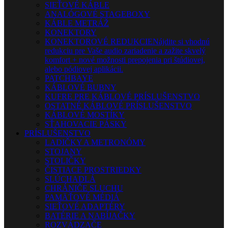
SIEŤOVÉ KÁBLE
ANALÓGOVÉ STAGEBOXY
KÁBLE METRÁŽ
KONEKTORY
KONEKTOROVÉ REDUKCIE
Nájdite si vhodnú
redukciu pre Vaše audio zariadenie a zažite skvelý
komfort + nové možnosti prepojenia pri štúdiovej,
alebo pódiovej aplikácii.
PATCHBAYE
KÁBLOVÉ BUBNY
KUFRE PRE KÁBLOVÉ PRÍSLUŠENSTVO
OSTATNÉ KÁBLOVÉ PRÍSLUŠENSTVO
KÁBLOVÉ MOSTÍKY
SŤAHOVACIE PÁSKY
PRÍSLUŠENSTVO
LADIČKY A METRONÓMY
STOJANY
STOLIČKY
ČISTIACE PROSTRIEDKY
SLÚCHADLÁ
CHRÁNIČE SLUCHU
PAMÄŤOVÉ MÉDIÁ
SIEŤOVÉ ADAPTÉRY
BATÉRIE A NABÍJAČKY
ROZVÁDZAČE