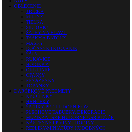
NOTY
OBLEČENIE
TRIČKÁ
MIKINY
TIELKA
ŠILTOVKY
ŠATKY NA HLAVU
TAŠKY A BATOHY
MASKY
DOČASNÉ TETOVANIE
ŠÁLY
RUKAVICE
HODINKY
OKULIARE
OPASKY
PEŇAŽENKY
TOPÁNKY
DARČEKOVÉ PREDMETY
KĽÚČENKY
HRNČEKY
ŠPERKY PRE HUDOBNÍKOV
PLECHOVÉ TABUĽKY, DEKORÁCIE
MUZIKANTSKÉ HUDOBNÉ USB KĽÚČE
NÁSTENNÉ LP VINYL HODINY
REPLIKY-MINIATÚRY HUDOBNÝCH