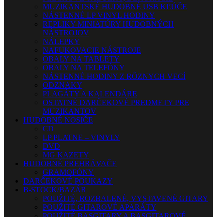
MUZIKANTSKÉ HUDOBNÉ USB KĽÚČE
NÁSTENNÉ LP VINYL HODINY
REPLIKY-MINIATÚRY HUDOBNÝCH
NÁSTROJOV
NÁLEPKY
NAFUKOVACIE NÁSTROJE
OBALY NA TABLETY
OBALY NA TELEFÓNY
NÁSTENNÉ HODINY Z RÔZNYCH VECÍ
ODZNAKY
PLAGÁTY A KALENDÁRE
OSTATNÉ DARČEKOVÉ PREDMETY PRE
MUZIKANTOV
HUDOBNÉ NOSIČE
CD
LP PLATNE – VINYLY
DVD
MG KAZETY
HUDOBNÉ PREHRÁVAČE
GRAMOFÓNY
DARČEKOVÉ POUKAZY
B-STOCK/BAZÁR
POUŽITÉ, ROZBALENÉ, VYSTAVENÉ GITARY
POUŽITÉ GITAROVÉ APARÁTY
POUŽITÉ BASGITARY A BASGITAROVÉ