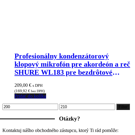
Profesionálny kondenzátorový
klopový mikrofón pre akordeón a reč
SHURE WL183 pre bezdrôtové
systémy
209,00
€
s DPH
(
169,92
€
)
bez DPH
Pridať do košíka
Minimálna
Maximálna
Filter
cena
cena
Otázky?
Kontaktuj nášho obchodného zástupcu, ktorý Ti rád pomôže: