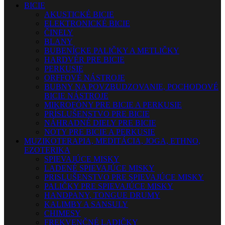
BICIE
AKUSTICKÉ BICIE
ELEKTRONICKÉ BICIE
ČINELY
BLANY
BUBENÍCKE PALIČKY A METLIČKY
HARDVÉR PRE BICIE
PERKUSIE
ORFFOVÉ NÁSTROJE
BUBNY NA POVZBUDZOVANIE, POCHODOVÉ
BICIE NÁSTROJE
MIKROFÓNY PRE BICIE A PERKUSIE
PRÍSLUŠENSTVO PRE BICIE
NÁHRADNÉ DIELY PRE BICIE
NOTY PRE BICIE A PERKUSIE
MUZIKOTERAPIA, MEDITÁCIA, JOGA, ETHNO,
EZOTERIKA
SPIEVAJÚCE MISKY
LADENÉ SPIEVAJÚCE MISKY
PRISLUŠENSTVO PRE SPIEVAJÚCE MISKY
PALIČKY PRE SPIEVAJÚCE MISKY
HANDPANY, TONGUE DRUMY
KALIMBY A SANSULY
CHIMESY
FREKVENČNÉ LADIČKY