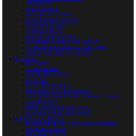
TAM-TAMY
WIND GONGY
NALADENÉ GONGY
PLANETÁRNE GONGY
OSTATNÉ GONGY
ČÍNSKE ČINELY
PALIČKY PRE GONGY
NÁHRADNÉ DIELY PRE GONGY
STOJANY NA GONGY A TAM-TAMY
OBALY A KUFRE NA GONGY
KLÁVESY
KLÁVESY
STAGE PIÁNA
DIGITÁLNE PIÁNA
KLAVÍRE
KLAVÍRNE KRÍDLA
MIDI MASTER KEYBOARDY
SYNTETIZÁTORY A PRACOVNÉ STANICE
AKORDEÓNY
ELEKTRONICKÉ ORGANY
KLÁVESOVÉ ZOSILŇOVAČE
PÓDIOVÁ TECHNIKA
KOMPLETNÉ OZVUČOVACIE SYSTÉMY
REPRODUKTORY
MIXÁŽNE PULTY