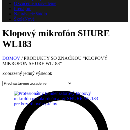
Ozvučenie a osvetlenie
Prenájom
Nahrávacie štúdio
Škola
Nové
Klopový mikrofón SHURE
WL183
DOMOV
/ PRODUKTY SO ZNAČKOU “KLOPOVÝ
MIKROFÓN SHURE WL183”
Zobrazený jediný výsledok