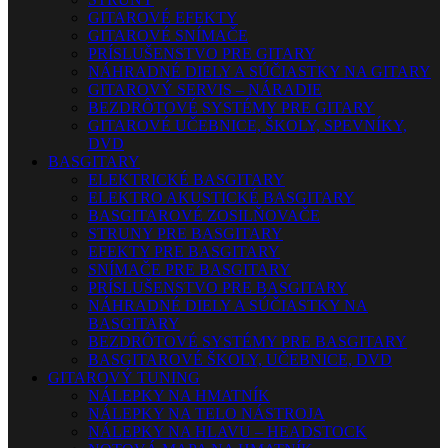
GITAROVÉ EFEKTY
GITAROVÉ SNÍMAČE
PRÍSLUŠENSTVO PRE GITARY
NÁHRADNÉ DIELY A SÚČIASTKY NA GITARY
GITAROVÝ SERVIS – NÁRADIE
BEZDRÔTOVÉ SYSTÉMY PRE GITARY
GITAROVÉ UČEBNICE, ŠKOLY, SPEVNÍKY,
DVD
BASGITARY
ELEKTRICKÉ BASGITARY
ELEKTRO AKUSTICKÉ BASGITARY
BASGITAROVÉ ZOSILŇOVAČE
STRUNY PRE BASGITARY
EFEKTY PRE BASGITARY
SNÍMAČE PRE BASGITARY
PRÍSLUŠENSTVO PRE BASGITARY
NÁHRADNÉ DIELY A SÚČIASTKY NA
BASGITARY
BEZDRÔTOVÉ SYSTÉMY PRE BASGITARY
BASGITAROVÉ ŠKOLY, UČEBNICE, DVD
GITAROVÝ TUNING
NÁLEPKY NA HMATNÍK
NÁLEPKY NA TELO NÁSTROJA
NÁLEPKY NA HLAVU – HEADSTOCK