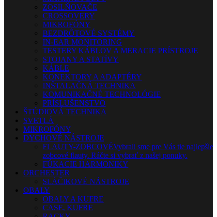
ZOSILŇOVAČE
CROSSOVERY
MIKROFÓNY
BEZDRÔTOVÉ SYSTÉMY
IN-EAR MONITORING
TESTERY KÁBLOV A MERACIE PRÍSTROJE
STOJANY A STATÍVY
KÁBLE
KONEKTORY A ADAPTÉRY
INŠTALAČNÁ TECHNIKA
KOMUNIKAČNÉ TECHNOLÓGIE
PRÍSLUŠENSTVO
ŠTÚDIOVÁ TECHNIKA
SVETLÁ
MIKROFÓNY
DYCHOVÉ NÁSTROJE
FLAUTY-ZOBCOVÉ
Vybrali sme pre Vás tie najlepšie
zobcové flauty. Ráčte si vybrať z našej ponuky.
FÚKACIE HARMONIKY
ORCHESTER
SLÁČIKOVÉ NÁSTROJE
OBALY
OBALY A KUFRE
CASE, KUFRE
RACKY