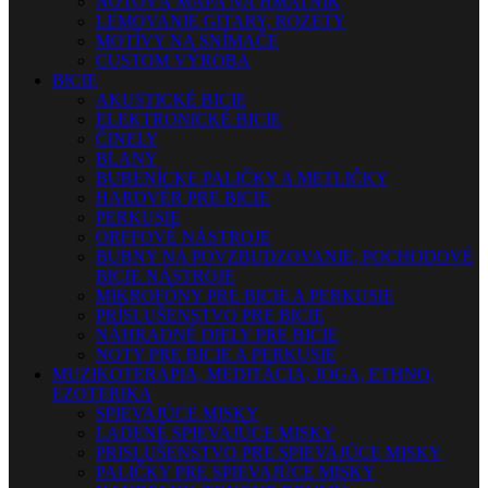
NOTOVÁ MAPA NA HMATNÍK
LEMOVANIE GITARY, ROZETY
MOTÍVY NA SNÍMAČE
CUSTOM VÝROBA
BICIE
AKUSTICKÉ BICIE
ELEKTRONICKÉ BICIE
ČINELY
BLANY
BUBENÍCKE PALIČKY A METLIČKY
HARDVÉR PRE BICIE
PERKUSIE
ORFFOVÉ NÁSTROJE
BUBNY NA POVZBUDZOVANIE, POCHODOVÉ
BICIE NÁSTROJE
MIKROFÓNY PRE BICIE A PERKUSIE
PRÍSLUŠENSTVO PRE BICIE
NÁHRADNÉ DIELY PRE BICIE
NOTY PRE BICIE A PERKUSIE
MUZIKOTERAPIA, MEDITÁCIA, JOGA, ETHNO,
EZOTERIKA
SPIEVAJÚCE MISKY
LADENÉ SPIEVAJÚCE MISKY
PRISLUŠENSTVO PRE SPIEVAJÚCE MISKY
PALIČKY PRE SPIEVAJÚCE MISKY