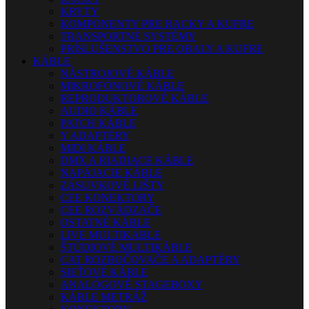
KRYTY
KOMPONENTY PRE RACKY A KUFRE
TRANSPORTNÉ SYSTÉMY
PRÍSLUŠENSTVO PRE OBALY A KUFRE
KÁBLE
NÁSTROJOVÉ KÁBLE
MIKROFÓNOVÉ KÁBLE
REPRODUKTOROVÉ KÁBLE
AUDIO KÁBLE
PATCH KÁBLE
Y ADAPTÉRY
MIDI KÁBLE
DMX A RIADIACE KÁBLE
NAPÁJACIE KÁBLE
ZÁSUVKOVÉ LIŠTY
CEE KONEKTORY
CEE ROZVÁDZAČE
OSTATNÉ KÁBLE
LIVE MULTIKÁBLE
ŠTÚDIOVÉ MULTIKÁBLE
CAT ROZBOČOVAČE A ADAPTÉRY
SIEŤOVÉ KÁBLE
ANALÓGOVÉ STAGEBOXY
KÁBLE METRÁŽ