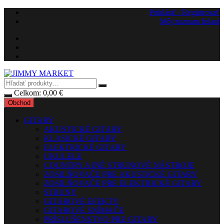
Preskočiť
Prihlásiť / Registrovať
na
Môj zoznam želaní
obsah
Celkom:
0,00
€
Obchod
GITARY
AKUSTICKÉ GITARY
KLASICKÉ GITARY
ELEKTRICKÉ GITARY
UKULELE
COUNTRY A INÉ STRUNOVÉ NÁSTROJE
ZOSILŇOVAČE PRE AKUSTICKÉ GITARY
ZOSILŇOVAČE PRE ELEKTRICKÉ GITARY
STRUNY
GITAROVÉ EFEKTY
GITAROVÉ SNÍMAČE
PRÍSLUŠENSTVO PRE GITARY