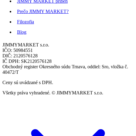
JIMMY MARKET príbeh
Prečo JIMMY MARKET?
Filozofia
Blog
JIMMYMARKET s.r.o.
IČO: 50984551
DIČ: 2120576128
IČ DPH: SK2120576128
Obchodný register Okresného súdu Trnava, oddiel: Sro, vložka č.
40472/T
Ceny sú uvádzané s DPH.
Všetky práva vyhradené. © JIMMYMARKET s.r.o.