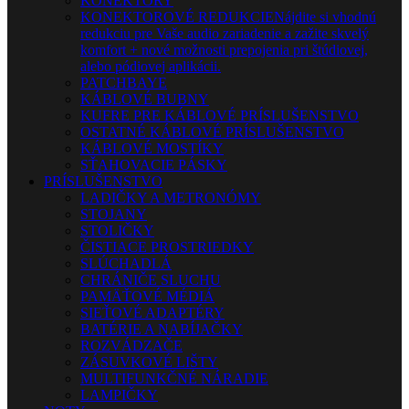
KONEKTORY
KONEKTOROVÉ REDUKCIE
Nájdite si vhodnú
redukciu pre Vaše audio zariadenie a zažite skvelý
komfort + nové možnosti prepojenia pri štúdiovej,
alebo pódiovej aplikácii.
PATCHBAYE
KÁBLOVÉ BUBNY
KUFRE PRE KÁBLOVÉ PRÍSLUŠENSTVO
OSTATNÉ KÁBLOVÉ PRÍSLUŠENSTVO
KÁBLOVÉ MOSTÍKY
SŤAHOVACIE PÁSKY
PRÍSLUŠENSTVO
LADIČKY A METRONÓMY
STOJANY
STOLIČKY
ČISTIACE PROSTRIEDKY
SLÚCHADLÁ
CHRÁNIČE SLUCHU
PAMÄŤOVÉ MÉDIÁ
SIEŤOVÉ ADAPTÉRY
BATÉRIE A NABÍJAČKY
ROZVÁDZAČE
ZÁSUVKOVÉ LIŠTY
MULTIFUNKČNÉ NÁRADIE
LAMPIČKY