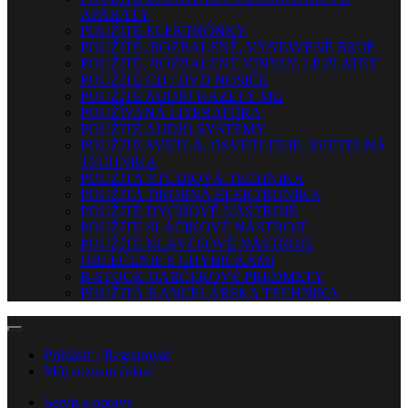
APARÁTY
POUŽITÉ ELEKTRÓNKY
POUŽITÉ, ROZBALENÉ, VYSTAVENÉ BICIE
POUŽITÉ, ROZBALENÉ VINYLY, LP PLATNE
POUŽITÉ CD / DVD NOSIČE
POUŽITÉ AUDIO KAZETY MG
POUŽÍVANÁ LITERATÚRA
POUŽITÉ AUDIO SYSTÉMY
POUŽITÉ SVETLÁ, OSVETLENIE, SVETELNÁ
TECHNIKA
POUŽITÁ ŠTÚDIOVÁ TECHNIKA
POUŽITÁ DROBNÁ ELEKTRONIKA
POUŽITÉ DYCHOVÉ NÁSTROJE
POUŽITÉ SLÁČIKOVÉ NÁSTROJE
POUŽITÉ KLÁVESOVÉ NÁSTROJE
OBLEČENIE S CHYBIČKAMI
B-STOCK DARČEKOVÉ PREDMETY
POUŽITÁ KANCELÁRSKA TECHNIKA
Prihlásiť / Registrovať
Môj zoznam želaní
Servis a opravy