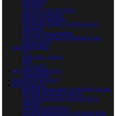
NÁSTROJOV
NÁLEPKY
NAFUKOVACIE NÁSTROJE
OBALY NA TABLETY
OBALY NA TELEFÓNY
NÁSTENNÉ HODINY Z RÔZNYCH VECÍ
ODZNAKY
PLAGÁTY A KALENDÁRE
OSTATNÉ DARČEKOVÉ PREDMETY PRE
MUZIKANTOV
HUDOBNÉ NOSIČE
CD
LP PLATNE – VINYLY
DVD
MG KAZETY
HUDOBNÉ PREHRÁVAČE
GRAMOFÓNY
DARČEKOVÉ POUKAZY
B-STOCK/BAZÁR
POUŽITÉ, ROZBALENÉ, VYSTAVENÉ GITARY
POUŽITÉ GITAROVÉ APARÁTY
POUŽITÉ BASGITARY A BASGITAROVÉ
APARÁTY
POUŽITÉ ELEKTRÓNKY
POUŽITÉ, ROZBALENÉ, VYSTAVENÉ BICIE