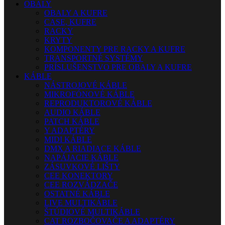
OBALY
OBALY A KUFRE
CASE, KUFRE
RACKY
KRYTY
KOMPONENTY PRE RACKY A KUFRE
TRANSPORTNÉ SYSTÉMY
PRÍSLUŠENSTVO PRE OBALY A KUFRE
KÁBLE
NÁSTROJOVÉ KÁBLE
MIKROFÓNOVÉ KÁBLE
REPRODUKTOROVÉ KÁBLE
AUDIO KÁBLE
PATCH KÁBLE
Y ADAPTÉRY
MIDI KÁBLE
DMX A RIADIACE KÁBLE
NAPÁJACIE KÁBLE
ZÁSUVKOVÉ LIŠTY
CEE KONEKTORY
CEE ROZVÁDZAČE
OSTATNÉ KÁBLE
LIVE MULTIKÁBLE
ŠTÚDIOVÉ MULTIKÁBLE
CAT ROZBOČOVAČE A ADAPTÉRY