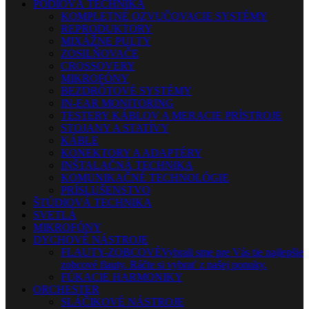
PÓDIOVÁ TECHNIKA
KOMPLETNÉ OZVUČOVACIE SYSTÉMY
REPRODUKTORY
MIXÁŽNE PULTY
ZOSILŇOVAČE
CROSSOVERY
MIKROFÓNY
BEZDRÔTOVÉ SYSTÉMY
IN-EAR MONITORING
TESTERY KÁBLOV A MERACIE PRÍSTROJE
STOJANY A STATÍVY
KÁBLE
KONEKTORY A ADAPTÉRY
INŠTALAČNÁ TECHNIKA
KOMUNIKAČNÉ TECHNOLÓGIE
PRÍSLUŠENSTVO
ŠTÚDIOVÁ TECHNIKA
SVETLÁ
MIKROFÓNY
DYCHOVÉ NÁSTROJE
FLAUTY-ZOBCOVÉ
Vybrali sme pre Vás tie najlepšie
zobcové flauty. Ráčte si vybrať z našej ponuky.
FÚKACIE HARMONIKY
ORCHESTER
SLÁČIKOVÉ NÁSTROJE