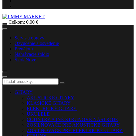
Celkom:
0,00
€
Servis a opravy
Ozvučenie a osvetlenie
Prenájom
Nahrávacie štúdio
Škola
Nové
GITARY
AKUSTICKÉ GITARY
KLASICKÉ GITARY
ELEKTRICKÉ GITARY
UKULELE
COUNTRY A INÉ STRUNOVÉ NÁSTROJE
ZOSILŇOVAČE PRE AKUSTICKÉ GITARY
ZOSILŇOVAČE PRE ELEKTRICKÉ GITARY
STRUNY