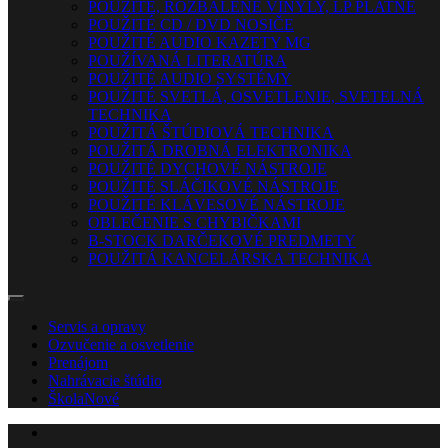
POUŽITÉ, ROZBALENÉ VINYLY, LP PLATNE
POUŽITÉ CD / DVD NOSIČE
POUŽITÉ AUDIO KAZETY MG
POUŽÍVANÁ LITERATÚRA
POUŽITÉ AUDIO SYSTÉMY
POUŽITÉ SVETLÁ, OSVETLENIE, SVETELNÁ
TECHNIKA
POUŽITÁ ŠTÚDIOVÁ TECHNIKA
POUŽITÁ DROBNÁ ELEKTRONIKA
POUŽITÉ DYCHOVÉ NÁSTROJE
POUŽITÉ SLÁČIKOVÉ NÁSTROJE
POUŽITÉ KLÁVESOVÉ NÁSTROJE
OBLEČENIE S CHYBIČKAMI
B-STOCK DARČEKOVÉ PREDMETY
POUŽITÁ KANCELÁRSKA TECHNIKA
Servis a opravy
Ozvučenie a osvetlenie
Prenájom
Nahrávacie štúdio
Škola
Nové