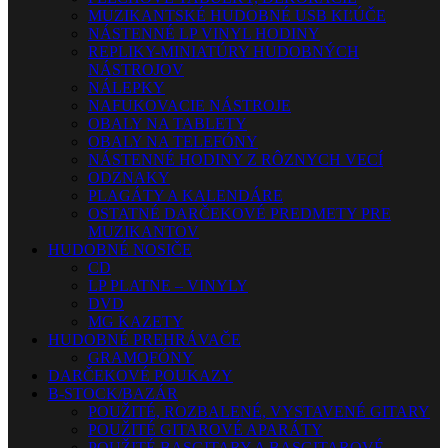
MUZIKANTSKÉ HUDOBNÉ USB KĽÚČE
NÁSTENNÉ LP VINYL HODINY
REPLIKY-MINIATÚRY HUDOBNÝCH
NÁSTROJOV
NÁLEPKY
NAFUKOVACIE NÁSTROJE
OBALY NA TABLETY
OBALY NA TELEFÓNY
NÁSTENNÉ HODINY Z RÔZNYCH VECÍ
ODZNAKY
PLAGÁTY A KALENDÁRE
OSTATNÉ DARČEKOVÉ PREDMETY PRE
MUZIKANTOV
HUDOBNÉ NOSIČE
CD
LP PLATNE – VINYLY
DVD
MG KAZETY
HUDOBNÉ PREHRÁVAČE
GRAMOFÓNY
DARČEKOVÉ POUKAZY
B-STOCK/BAZÁR
POUŽITÉ, ROZBALENÉ, VYSTAVENÉ GITARY
POUŽITÉ GITAROVÉ APARÁTY
POUŽITÉ BASGITARY A BASGITAROVÉ