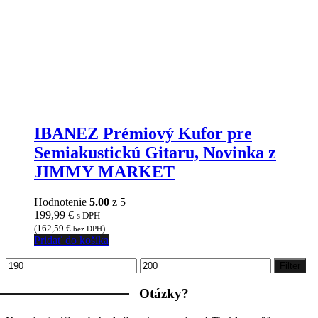
IBANEZ Prémiový Kufor pre
Semiakustickú Gitaru, Novinka z
JIMMY MARKET
Hodnotenie
5.00
z 5
199,99
€
s DPH
(
162,59
€
)
bez DPH
Pridať do košíka
Minimálna
Maximálna
Filter
cena
cena
Otázky?