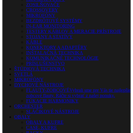
ZOSILŇOVAČE
CROSSOVERY
MIKROFÓNY
BEZDRÔTOVÉ SYSTÉMY
IN-EAR MONITORING
TESTERY KÁBLOV A MERACIE PRÍSTROJE
STOJANY A STATÍVY
KÁBLE
KONEKTORY A ADAPTÉRY
INŠTALAČNÁ TECHNIKA
KOMUNIKAČNÉ TECHNOLÓGIE
PRÍSLUŠENSTVO
ŠTÚDIOVÁ TECHNIKA
SVETLÁ
MIKROFÓNY
DYCHOVÉ NÁSTROJE
FLAUTY-ZOBCOVÉ
Vybrali sme pre Vás tie najlepšie
zobcové flauty. Ráčte si vybrať z našej ponuky.
FÚKACIE HARMONIKY
ORCHESTER
SLÁČIKOVÉ NÁSTROJE
OBALY
OBALY A KUFRE
CASE, KUFRE
RACKY