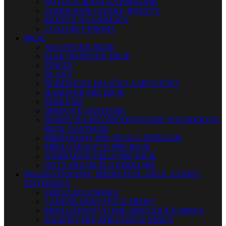
NOTOVÁ MAPA NA HMATNÍK
LEMOVANIE GITARY, ROZETY
MOTÍVY NA SNÍMAČE
CUSTOM VÝROBA
BICIE
AKUSTICKÉ BICIE
ELEKTRONICKÉ BICIE
ČINELY
BLANY
BUBENÍCKE PALIČKY A METLIČKY
HARDVÉR PRE BICIE
PERKUSIE
ORFFOVÉ NÁSTROJE
BUBNY NA POVZBUDZOVANIE, POCHODOVÉ
BICIE NÁSTROJE
MIKROFÓNY PRE BICIE A PERKUSIE
PRÍSLUŠENSTVO PRE BICIE
NÁHRADNÉ DIELY PRE BICIE
NOTY PRE BICIE A PERKUSIE
MUZIKOTERAPIA, MEDITÁCIA, JOGA, ETHNO,
EZOTERIKA
SPIEVAJÚCE MISKY
LADENÉ SPIEVAJÚCE MISKY
PRISLUŠENSTVO PRE SPIEVAJÚCE MISKY
PALIČKY PRE SPIEVAJÚCE MISKY