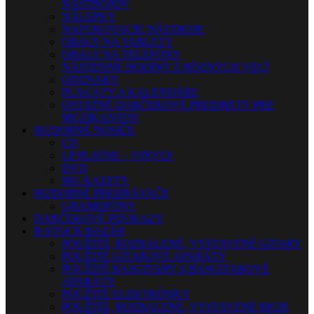
NÁSTROJOV
NÁLEPKY
NAFUKOVACIE NÁSTROJE
OBALY NA TABLETY
OBALY NA TELEFÓNY
NÁSTENNÉ HODINY Z RÔZNYCH VECÍ
ODZNAKY
PLAGÁTY A KALENDÁRE
OSTATNÉ DARČEKOVÉ PREDMETY PRE
MUZIKANTOV
HUDOBNÉ NOSIČE
CD
LP PLATNE – VINYLY
DVD
MG KAZETY
HUDOBNÉ PREHRÁVAČE
GRAMOFÓNY
DARČEKOVÉ POUKAZY
B-STOCK/BAZÁR
POUŽITÉ, ROZBALENÉ, VYSTAVENÉ GITARY
POUŽITÉ GITAROVÉ APARÁTY
POUŽITÉ BASGITARY A BASGITAROVÉ
APARÁTY
POUŽITÉ ELEKTRÓNKY
POUŽITÉ, ROZBALENÉ, VYSTAVENÉ BICIE