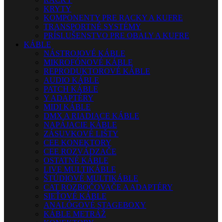
KRYTY
KOMPONENTY PRE RACKY A KUFRE
TRANSPORTNÉ SYSTÉMY
PRÍSLUŠENSTVO PRE OBALY A KUFRE
KÁBLE
NÁSTROJOVÉ KÁBLE
MIKROFÓNOVÉ KÁBLE
REPRODUKTOROVÉ KÁBLE
AUDIO KÁBLE
PATCH KÁBLE
Y ADAPTÉRY
MIDI KÁBLE
DMX A RIADIACE KÁBLE
NAPÁJACIE KÁBLE
ZÁSUVKOVÉ LIŠTY
CEE KONEKTORY
CEE ROZVÁDZAČE
OSTATNÉ KÁBLE
LIVE MULTIKÁBLE
ŠTÚDIOVÉ MULTIKÁBLE
CAT ROZBOČOVAČE A ADAPTÉRY
SIEŤOVÉ KÁBLE
ANALÓGOVÉ STAGEBOXY
KÁBLE METRÁŽ