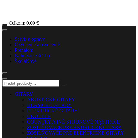
Celkom:
0,00
€
Servis a opravy
Ozvučenie a osvetlenie
Prenájom
Nahrávacie štúdio
Škola
Nové
GITARY
AKUSTICKÉ GITARY
KLASICKÉ GITARY
ELEKTRICKÉ GITARY
UKULELE
COUNTRY A INÉ STRUNOVÉ NÁSTROJE
ZOSILŇOVAČE PRE AKUSTICKÉ GITARY
ZOSILŇOVAČE PRE ELEKTRICKÉ GITARY