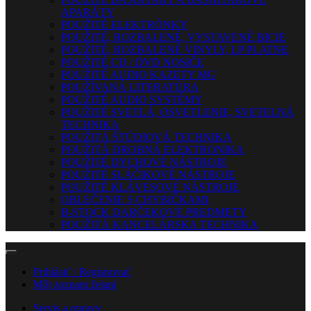
APARÁTY
POUŽITÉ ELEKTRÓNKY
POUŽITÉ, ROZBALENÉ, VYSTAVENÉ BICIE
POUŽITÉ, ROZBALENÉ VINYLY, LP PLATNE
POUŽITÉ CD / DVD NOSIČE
POUŽITÉ AUDIO KAZETY MG
POUŽÍVANÁ LITERATÚRA
POUŽITÉ AUDIO SYSTÉMY
POUŽITÉ SVETLÁ, OSVETLENIE, SVETELNÁ
TECHNIKA
POUŽITÁ ŠTÚDIOVÁ TECHNIKA
POUŽITÁ DROBNÁ ELEKTRONIKA
POUŽITÉ DYCHOVÉ NÁSTROJE
POUŽITÉ SLÁČIKOVÉ NÁSTROJE
POUŽITÉ KLÁVESOVÉ NÁSTROJE
OBLEČENIE S CHYBIČKAMI
B-STOCK DARČEKOVÉ PREDMETY
POUŽITÁ KANCELÁRSKA TECHNIKA
Prihlásiť / Registrovať
Môj zoznam želaní
Servis a opravy