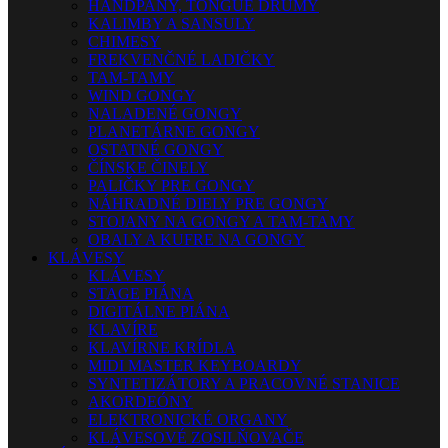
HANDPANY, TONGUE DRUMY
KALIMBY A SANSULY
CHIMESY
FREKVENČNÉ LADIČKY
TAM-TAMY
WIND GONGY
NALADENÉ GONGY
PLANETÁRNE GONGY
OSTATNÉ GONGY
ČÍNSKE ČINELY
PALIČKY PRE GONGY
NÁHRADNÉ DIELY PRE GONGY
STOJANY NA GONGY A TAM-TAMY
OBALY A KUFRE NA GONGY
KLÁVESY
KLÁVESY
STAGE PIÁNA
DIGITÁLNE PIÁNA
KLAVÍRE
KLAVÍRNE KRÍDLA
MIDI MASTER KEYBOARDY
SYNTETIZÁTORY A PRACOVNÉ STANICE
AKORDEÓNY
ELEKTRONICKÉ ORGANY
KLÁVESOVÉ ZOSILŇOVAČE