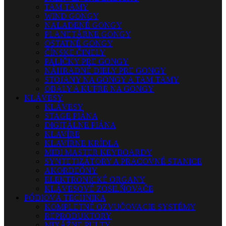
TAM-TAMY
WIND GONGY
NALADENÉ GONGY
PLANETÁRNE GONGY
OSTATNÉ GONGY
ČÍNSKE ČINELY
PALIČKY PRE GONGY
NÁHRADNÉ DIELY PRE GONGY
STOJANY NA GONGY A TAM-TAMY
OBALY A KUFRE NA GONGY
KLÁVESY
KLÁVESY
STAGE PIÁNA
DIGITÁLNE PIÁNA
KLAVÍRE
KLAVÍRNE KRÍDLA
MIDI MASTER KEYBOARDY
SYNTETIZÁTORY A PRACOVNÉ STANICE
AKORDEÓNY
ELEKTRONICKÉ ORGANY
KLÁVESOVÉ ZOSILŇOVAČE
PÓDIOVÁ TECHNIKA
KOMPLETNÉ OZVUČOVACIE SYSTÉMY
REPRODUKTORY
MIXÁŽNE PULTY