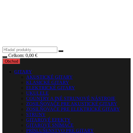
Celkom:
0,00
€
Obchod
GITARY
AKUSTICKÉ GITARY
KLASICKÉ GITARY
ELEKTRICKÉ GITARY
UKULELE
COUNTRY A INÉ STRUNOVÉ NÁSTROJE
ZOSILŇOVAČE PRE AKUSTICKÉ GITARY
ZOSILŇOVAČE PRE ELEKTRICKÉ GITARY
STRUNY
GITAROVÉ EFEKTY
GITAROVÉ SNÍMAČE
PRÍSLUŠENSTVO PRE GITARY