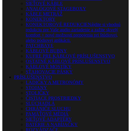
SIEŤOVÉ KÁBLE
ANALÓGOVÉ STAGEBOXY
KÁBLE METRÁŽ
KONEKTORY
KONEKTOROVÉ REDUKCIE
Nájdite si vhodnú
redukciu pre Vaše audio zariadenie a zažite skvelý
komfort + nové možnosti prepojenia pri štúdiovej,
alebo pódiovej aplikácii.
PATCHBAYE
KÁBLOVÉ BUBNY
KUFRE PRE KÁBLOVÉ PRÍSLUŠENSTVO
OSTATNÉ KÁBLOVÉ PRÍSLUŠENSTVO
KÁBLOVÉ MOSTÍKY
SŤAHOVACIE PÁSKY
PRÍSLUŠENSTVO
LADIČKY A METRONÓMY
STOJANY
STOLIČKY
ČISTIACE PROSTRIEDKY
SLÚCHADLÁ
CHRÁNIČE SLUCHU
PAMÄŤOVÉ MÉDIÁ
SIEŤOVÉ ADAPTÉRY
BATÉRIE A NABÍJAČKY
ROZVÁDZAČE