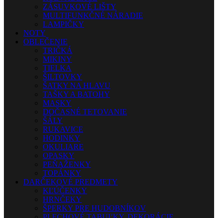
ZÁSUVKOVÉ LIŠTY
MULTIFUNKČNÉ NÁRADIE
LAMPIČKY
NOTY
OBLEČENIE
TRIČKÁ
MIKINY
TIELKA
ŠILTOVKY
ŠATKY NA HLAVU
TAŠKY A BATOHY
MASKY
DOČASNÉ TETOVANIE
ŠÁLY
RUKAVICE
HODINKY
OKULIARE
OPASKY
PEŇAŽENKY
TOPÁNKY
DARČEKOVÉ PREDMETY
KĽÚČENKY
HRNČEKY
ŠPERKY PRE HUDOBNÍKOV
PLECHOVÉ TABUĽKY, DEKORÁCIE