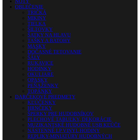
NOTY
OBLEČENIE
TRIČKÁ
MIKINY
TIELKA
ŠILTOVKY
ŠATKY NA HLAVU
TAŠKY A BATOHY
MASKY
DOČASNÉ TETOVANIE
ŠÁLY
RUKAVICE
HODINKY
OKULIARE
OPASKY
PEŇAŽENKY
TOPÁNKY
DARČEKOVÉ PREDMETY
KĽÚČENKY
HRNČEKY
ŠPERKY PRE HUDOBNÍKOV
PLECHOVÉ TABUĽKY, DEKORÁCIE
MUZIKANTSKÉ HUDOBNÉ USB KĽÚČE
NÁSTENNÉ LP VINYL HODINY
REPLIKY-MINIATÚRY HUDOBNÝCH