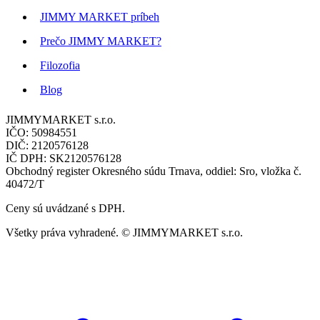
JIMMY MARKET príbeh
Prečo JIMMY MARKET?
Filozofia
Blog
JIMMYMARKET s.r.o.
IČO: 50984551
DIČ: 2120576128
IČ DPH: SK2120576128
Obchodný register Okresného súdu Trnava, oddiel: Sro, vložka č.
40472/T
Ceny sú uvádzané s DPH.
Všetky práva vyhradené. © JIMMYMARKET s.r.o.