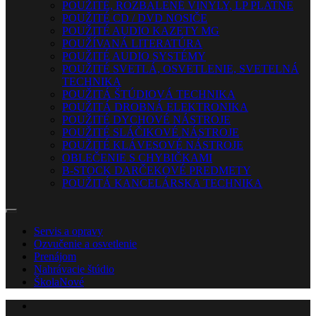
POUŽITÉ, ROZBALENÉ VINYLY, LP PLATNE
POUŽITÉ CD / DVD NOSIČE
POUŽITÉ AUDIO KAZETY MG
POUŽÍVANÁ LITERATÚRA
POUŽITÉ AUDIO SYSTÉMY
POUŽITÉ SVETLÁ, OSVETLENIE, SVETELNÁ
TECHNIKA
POUŽITÁ ŠTÚDIOVÁ TECHNIKA
POUŽITÁ DROBNÁ ELEKTRONIKA
POUŽITÉ DYCHOVÉ NÁSTROJE
POUŽITÉ SLÁČIKOVÉ NÁSTROJE
POUŽITÉ KLÁVESOVÉ NÁSTROJE
OBLEČENIE S CHYBIČKAMI
B-STOCK DARČEKOVÉ PREDMETY
POUŽITÁ KANCELÁRSKA TECHNIKA
Servis a opravy
Ozvučenie a osvetlenie
Prenájom
Nahrávacie štúdio
Škola
Nové