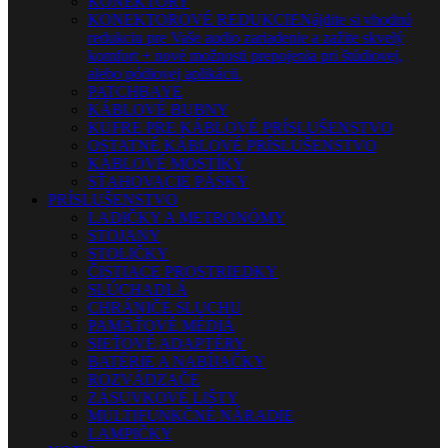
KONEKTORY
KONEKTOROVÉ REDUKCIE
Nájdite si vhodnú
redukciu pre Vaše audio zariadenie a zažite skvelý
komfort + nové možnosti prepojenia pri štúdiovej,
alebo pódiovej aplikácii.
PATCHBAYE
KÁBLOVÉ BUBNY
KUFRE PRE KÁBLOVÉ PRÍSLUŠENSTVO
OSTATNÉ KÁBLOVÉ PRÍSLUŠENSTVO
KÁBLOVÉ MOSTÍKY
SŤAHOVACIE PÁSKY
PRÍSLUŠENSTVO
LADIČKY A METRONÓMY
STOJANY
STOLIČKY
ČISTIACE PROSTRIEDKY
SLÚCHADLÁ
CHRÁNIČE SLUCHU
PAMÄŤOVÉ MÉDIÁ
SIEŤOVÉ ADAPTÉRY
BATÉRIE A NABÍJAČKY
ROZVÁDZAČE
ZÁSUVKOVÉ LIŠTY
MULTIFUNKČNÉ NÁRADIE
LAMPIČKY