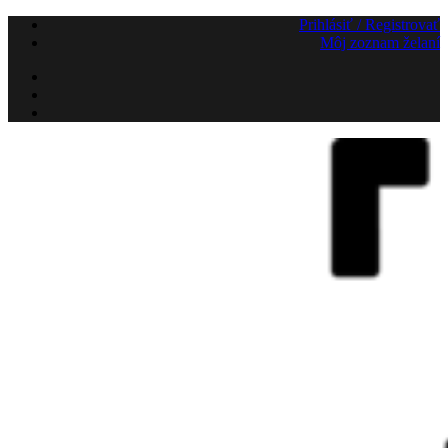
Preskočiť
Prihlásiť / Registrovať
na
Môj zoznam želaní
obsah