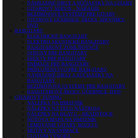
NÁHRADNÉ DIELY A SÚČIASTKY NA GITARY
GITAROVÝ SERVIS – NÁRADIE
BEZDRÔTOVÉ SYSTÉMY PRE GITARY
GITAROVÉ UČEBNICE, ŠKOLY, SPEVNÍKY,
DVD
BASGITARY
ELEKTRICKÉ BASGITARY
ELEKTRO AKUSTICKÉ BASGITARY
BASGITAROVÉ ZOSILŇOVAČE
STRUNY PRE BASGITARY
EFEKTY PRE BASGITARY
SNÍMAČE PRE BASGITARY
PRÍSLUŠENSTVO PRE BASGITARY
NÁHRADNÉ DIELY A SÚČIASTKY NA
BASGITARY
BEZDRÔTOVÉ SYSTÉMY PRE BASGITARY
BASGITAROVÉ ŠKOLY, UČEBNICE, DVD
GITAROVÝ TUNING
NÁLEPKY NA HMATNÍK
NÁLEPKY NA TELO NÁSTROJA
NÁLEPKY NA HLAVU – HEADSTOCK
NOTOVÁ MAPA NA HMATNÍK
LEMOVANIE GITARY, ROZETY
MOTÍVY NA SNÍMAČE
CUSTOM VÝROBA