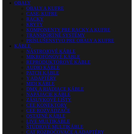
OBALY
OBALY A KUFRE
CASE, KUFRE
RACKY
KRYTY
KOMPONENTY PRE RACKY A KUFRE
TRANSPORTNÉ SYSTÉMY
PRÍSLUŠENSTVO PRE OBALY A KUFRE
KÁBLE
NÁSTROJOVÉ KÁBLE
MIKROFÓNOVÉ KÁBLE
REPRODUKTOROVÉ KÁBLE
AUDIO KÁBLE
PATCH KÁBLE
Y ADAPTÉRY
MIDI KÁBLE
DMX A RIADIACE KÁBLE
NAPÁJACIE KÁBLE
ZÁSUVKOVÉ LIŠTY
CEE KONEKTORY
CEE ROZVÁDZAČE
OSTATNÉ KÁBLE
LIVE MULTIKÁBLE
ŠTÚDIOVÉ MULTIKÁBLE
CAT ROZBOČOVAČE A ADAPTÉRY