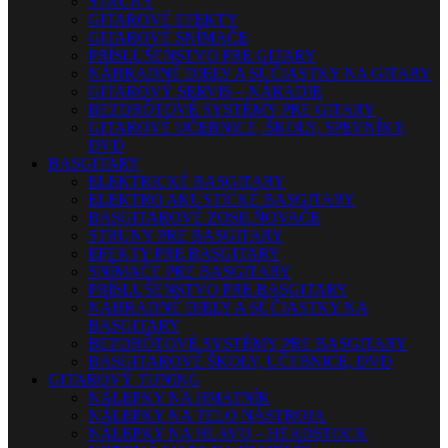
STRUNY
GITAROVÉ EFEKTY
GITAROVÉ SNÍMAČE
PRÍSLUŠENSTVO PRE GITARY
NÁHRADNÉ DIELY A SÚČIASTKY NA GITARY
GITAROVÝ SERVIS – NÁRADIE
BEZDRÔTOVÉ SYSTÉMY PRE GITARY
GITAROVÉ UČEBNICE, ŠKOLY, SPEVNÍKY,
DVD
BASGITARY
ELEKTRICKÉ BASGITARY
ELEKTRO AKUSTICKÉ BASGITARY
BASGITAROVÉ ZOSILŇOVAČE
STRUNY PRE BASGITARY
EFEKTY PRE BASGITARY
SNÍMAČE PRE BASGITARY
PRÍSLUŠENSTVO PRE BASGITARY
NÁHRADNÉ DIELY A SÚČIASTKY NA
BASGITARY
BEZDRÔTOVÉ SYSTÉMY PRE BASGITARY
BASGITAROVÉ ŠKOLY, UČEBNICE, DVD
GITAROVÝ TUNING
NÁLEPKY NA HMATNÍK
NÁLEPKY NA TELO NÁSTROJA
NÁLEPKY NA HLAVU – HEADSTOCK