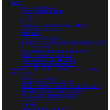
BICIE
AKUSTICKÉ BICIE
ELEKTRONICKÉ BICIE
ČINELY
BLANY
BUBENÍCKE PALIČKY A METLIČKY
HARDVÉR PRE BICIE
PERKUSIE
ORFFOVÉ NÁSTROJE
BUBNY NA POVZBUDZOVANIE, POCHODOVÉ
BICIE NÁSTROJE
MIKROFÓNY PRE BICIE A PERKUSIE
PRÍSLUŠENSTVO PRE BICIE
NÁHRADNÉ DIELY PRE BICIE
NOTY PRE BICIE A PERKUSIE
MUZIKOTERAPIA, MEDITÁCIA, JOGA, ETHNO,
EZOTERIKA
SPIEVAJÚCE MISKY
LADENÉ SPIEVAJÚCE MISKY
PRISLUŠENSTVO PRE SPIEVAJÚCE MISKY
PALIČKY PRE SPIEVAJÚCE MISKY
HANDPANY, TONGUE DRUMY
KALIMBY A SANSULY
CHIMESY
FREKVENČNÉ LADIČKY