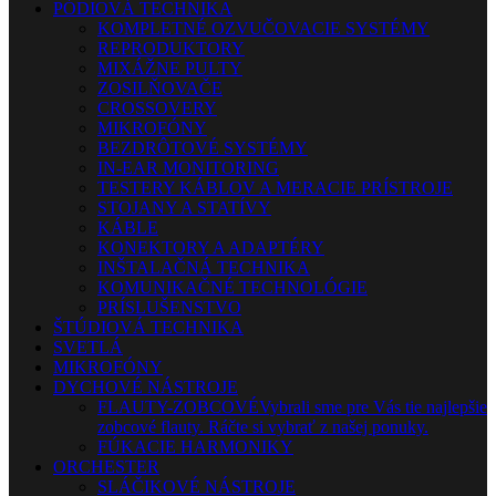
PÓDIOVÁ TECHNIKA
KOMPLETNÉ OZVUČOVACIE SYSTÉMY
REPRODUKTORY
MIXÁŽNE PULTY
ZOSILŇOVAČE
CROSSOVERY
MIKROFÓNY
BEZDRÔTOVÉ SYSTÉMY
IN-EAR MONITORING
TESTERY KÁBLOV A MERACIE PRÍSTROJE
STOJANY A STATÍVY
KÁBLE
KONEKTORY A ADAPTÉRY
INŠTALAČNÁ TECHNIKA
KOMUNIKAČNÉ TECHNOLÓGIE
PRÍSLUŠENSTVO
ŠTÚDIOVÁ TECHNIKA
SVETLÁ
MIKROFÓNY
DYCHOVÉ NÁSTROJE
FLAUTY-ZOBCOVÉ
Vybrali sme pre Vás tie najlepšie
zobcové flauty. Ráčte si vybrať z našej ponuky.
FÚKACIE HARMONIKY
ORCHESTER
SLÁČIKOVÉ NÁSTROJE