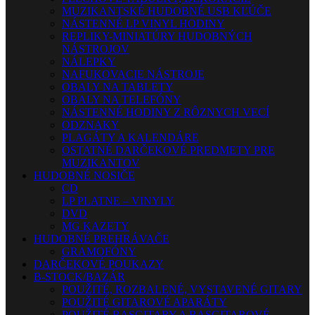
MUZIKANTSKÉ HUDOBNÉ USB KĽÚČE
NÁSTENNÉ LP VINYL HODINY
REPLIKY-MINIATÚRY HUDOBNÝCH
NÁSTROJOV
NÁLEPKY
NAFUKOVACIE NÁSTROJE
OBALY NA TABLETY
OBALY NA TELEFÓNY
NÁSTENNÉ HODINY Z RÔZNYCH VECÍ
ODZNAKY
PLAGÁTY A KALENDÁRE
OSTATNÉ DARČEKOVÉ PREDMETY PRE
MUZIKANTOV
HUDOBNÉ NOSIČE
CD
LP PLATNE – VINYLY
DVD
MG KAZETY
HUDOBNÉ PREHRÁVAČE
GRAMOFÓNY
DARČEKOVÉ POUKAZY
B-STOCK/BAZÁR
POUŽITÉ, ROZBALENÉ, VYSTAVENÉ GITARY
POUŽITÉ GITAROVÉ APARÁTY
POUŽITÉ BASGITARY A BASGITAROVÉ