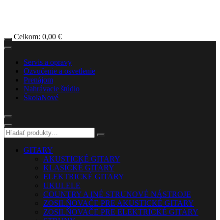
Celkom:
0,00
€
Servis a opravy
Ozvučenie a osvetlenie
Prenájom
Nahrávacie štúdio
Škola
Nové
GITARY
AKUSTICKÉ GITARY
KLASICKÉ GITARY
ELEKTRICKÉ GITARY
UKULELE
COUNTRY A INÉ STRUNOVÉ NÁSTROJE
ZOSILŇOVAČE PRE AKUSTICKÉ GITARY
ZOSILŇOVAČE PRE ELEKTRICKÉ GITARY