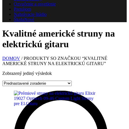
Ozvučenie a osvetlenie
Prenájom
Nahrávacie štúdio
Škola
Nové
Kvalitné americké struny na
elektrickú gitaru
DOMOV
/ PRODUKTY SO ZNAČKOU “KVALITNÉ
AMERICKÉ STRUNY NA ELEKTRICKÚ GITARU”
Zobrazený jediný výsledok