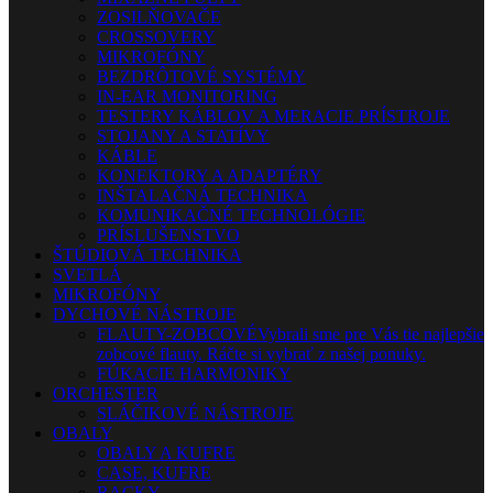
ZOSILŇOVAČE
CROSSOVERY
MIKROFÓNY
BEZDRÔTOVÉ SYSTÉMY
IN-EAR MONITORING
TESTERY KÁBLOV A MERACIE PRÍSTROJE
STOJANY A STATÍVY
KÁBLE
KONEKTORY A ADAPTÉRY
INŠTALAČNÁ TECHNIKA
KOMUNIKAČNÉ TECHNOLÓGIE
PRÍSLUŠENSTVO
ŠTÚDIOVÁ TECHNIKA
SVETLÁ
MIKROFÓNY
DYCHOVÉ NÁSTROJE
FLAUTY-ZOBCOVÉ
Vybrali sme pre Vás tie najlepšie
zobcové flauty. Ráčte si vybrať z našej ponuky.
FÚKACIE HARMONIKY
ORCHESTER
SLÁČIKOVÉ NÁSTROJE
OBALY
OBALY A KUFRE
CASE, KUFRE
RACKY