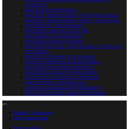
APARÁTY
POUŽITÉ ELEKTRÓNKY
POUŽITÉ, ROZBALENÉ, VYSTAVENÉ BICIE
POUŽITÉ, ROZBALENÉ VINYLY, LP PLATNE
POUŽITÉ CD / DVD NOSIČE
POUŽITÉ AUDIO KAZETY MG
POUŽÍVANÁ LITERATÚRA
POUŽITÉ AUDIO SYSTÉMY
POUŽITÉ SVETLÁ, OSVETLENIE, SVETELNÁ
TECHNIKA
POUŽITÁ ŠTÚDIOVÁ TECHNIKA
POUŽITÁ DROBNÁ ELEKTRONIKA
POUŽITÉ DYCHOVÉ NÁSTROJE
POUŽITÉ SLÁČIKOVÉ NÁSTROJE
POUŽITÉ KLÁVESOVÉ NÁSTROJE
OBLEČENIE S CHYBIČKAMI
B-STOCK DARČEKOVÉ PREDMETY
POUŽITÁ KANCELÁRSKA TECHNIKA
Prihlásiť / Registrovať
Môj zoznam želaní
Servis a opravy