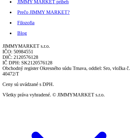
JIMMY MARKET príbeh
Prečo JIMMY MARKET?
Filozofia
Blog
JIMMYMARKET s.r.o.
IČO: 50984551
DIČ: 2120576128
IČ DPH: SK2120576128
Obchodný register Okresného súdu Trnava, oddiel: Sro, vložka č.
40472/T
Ceny sú uvádzané s DPH.
Všetky práva vyhradené. © JIMMYMARKET s.r.o.