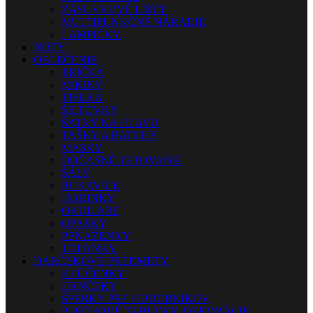
ZÁSUVKOVÉ LIŠTY
MULTIFUNKČNÉ NÁRADIE
LAMPIČKY
NOTY
OBLEČENIE
TRIČKÁ
MIKINY
TIELKA
ŠILTOVKY
ŠATKY NA HLAVU
TAŠKY A BATOHY
MASKY
DOČASNÉ TETOVANIE
ŠÁLY
RUKAVICE
HODINKY
OKULIARE
OPASKY
PEŇAŽENKY
TOPÁNKY
DARČEKOVÉ PREDMETY
KĽÚČENKY
HRNČEKY
ŠPERKY PRE HUDOBNÍKOV
PLECHOVÉ TABUĽKY, DEKORÁCIE