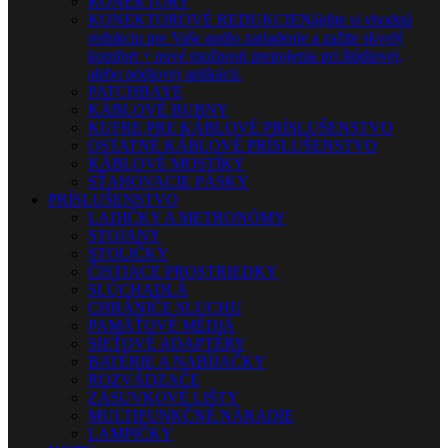
KONEKTORY
KONEKTOROVÉ REDUKCIE
Nájdite si vhodnú
redukciu pre Vaše audio zariadenie a zažite skvelý
komfort + nové možnosti prepojenia pri štúdiovej,
alebo pódiovej aplikácii.
PATCHBAYE
KÁBLOVÉ BUBNY
KUFRE PRE KÁBLOVÉ PRÍSLUŠENSTVO
OSTATNÉ KÁBLOVÉ PRÍSLUŠENSTVO
KÁBLOVÉ MOSTÍKY
SŤAHOVACIE PÁSKY
PRÍSLUŠENSTVO
LADIČKY A METRONÓMY
STOJANY
STOLIČKY
ČISTIACE PROSTRIEDKY
SLÚCHADLÁ
CHRÁNIČE SLUCHU
PAMÄŤOVÉ MÉDIÁ
SIEŤOVÉ ADAPTÉRY
BATÉRIE A NABÍJAČKY
ROZVÁDZAČE
ZÁSUVKOVÉ LIŠTY
MULTIFUNKČNÉ NÁRADIE
LAMPIČKY