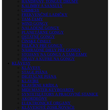
HANDPANY, TONGUE DRUMY
KALIMBY A SANSULY
CHIMESY
FREKVENČNÉ LADIČKY
TAM-TAMY
WIND GONGY
NALADENÉ GONGY
PLANETÁRNE GONGY
OSTATNÉ GONGY
ČÍNSKE ČINELY
PALIČKY PRE GONGY
NÁHRADNÉ DIELY PRE GONGY
STOJANY NA GONGY A TAM-TAMY
OBALY A KUFRE NA GONGY
KLÁVESY
KLÁVESY
STAGE PIÁNA
DIGITÁLNE PIÁNA
KLAVÍRE
KLAVÍRNE KRÍDLA
MIDI MASTER KEYBOARDY
SYNTETIZÁTORY A PRACOVNÉ STANICE
AKORDEÓNY
ELEKTRONICKÉ ORGANY
KLÁVESOVÉ ZOSILŇOVAČE