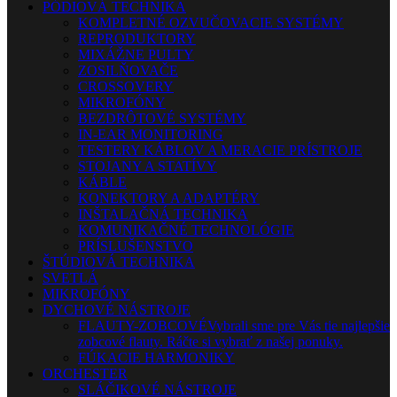
PÓDIOVÁ TECHNIKA
KOMPLETNÉ OZVUČOVACIE SYSTÉMY
REPRODUKTORY
MIXÁŽNE PULTY
ZOSILŇOVAČE
CROSSOVERY
MIKROFÓNY
BEZDRÔTOVÉ SYSTÉMY
IN-EAR MONITORING
TESTERY KÁBLOV A MERACIE PRÍSTROJE
STOJANY A STATÍVY
KÁBLE
KONEKTORY A ADAPTÉRY
INŠTALAČNÁ TECHNIKA
KOMUNIKAČNÉ TECHNOLÓGIE
PRÍSLUŠENSTVO
ŠTÚDIOVÁ TECHNIKA
SVETLÁ
MIKROFÓNY
DYCHOVÉ NÁSTROJE
FLAUTY-ZOBCOVÉ
Vybrali sme pre Vás tie najlepšie
zobcové flauty. Ráčte si vybrať z našej ponuky.
FÚKACIE HARMONIKY
ORCHESTER
SLÁČIKOVÉ NÁSTROJE