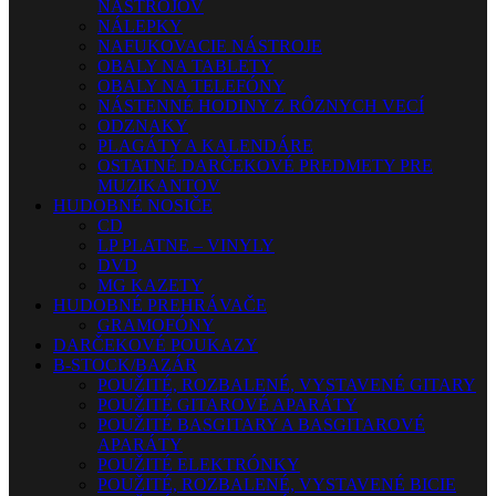
NÁSTROJOV
NÁLEPKY
NAFUKOVACIE NÁSTROJE
OBALY NA TABLETY
OBALY NA TELEFÓNY
NÁSTENNÉ HODINY Z RÔZNYCH VECÍ
ODZNAKY
PLAGÁTY A KALENDÁRE
OSTATNÉ DARČEKOVÉ PREDMETY PRE
MUZIKANTOV
HUDOBNÉ NOSIČE
CD
LP PLATNE – VINYLY
DVD
MG KAZETY
HUDOBNÉ PREHRÁVAČE
GRAMOFÓNY
DARČEKOVÉ POUKAZY
B-STOCK/BAZÁR
POUŽITÉ, ROZBALENÉ, VYSTAVENÉ GITARY
POUŽITÉ GITAROVÉ APARÁTY
POUŽITÉ BASGITARY A BASGITAROVÉ
APARÁTY
POUŽITÉ ELEKTRÓNKY
POUŽITÉ, ROZBALENÉ, VYSTAVENÉ BICIE