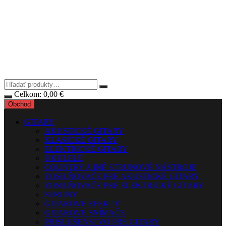
Celkom:
0,00
€
Obchod
GITARY
AKUSTICKÉ GITARY
KLASICKÉ GITARY
ELEKTRICKÉ GITARY
UKULELE
COUNTRY A INÉ STRUNOVÉ NÁSTROJE
ZOSILŇOVAČE PRE AKUSTICKÉ GITARY
ZOSILŇOVAČE PRE ELEKTRICKÉ GITARY
STRUNY
GITAROVÉ EFEKTY
GITAROVÉ SNÍMAČE
PRÍSLUŠENSTVO PRE GITARY