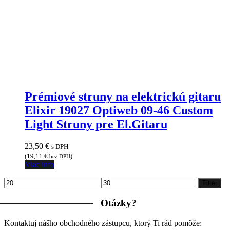
Prémiové struny na elektrickú gitaru
Elixir 19027 Optiweb 09-46 Custom
Light Struny pre El.Gitaru
23,50
€
s DPH
(
19,11
€
)
bez DPH
Viac info
Minimálna
Maximálna
Filter
cena
cena
Otázky?
Kontaktuj nášho obchodného zástupcu, ktorý Ti rád pomôže: