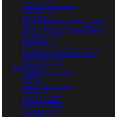
SIEŤOVÉ KÁBLE
ANALÓGOVÉ STAGEBOXY
KÁBLE METRÁŽ
KONEKTORY
KONEKTOROVÉ REDUKCIE
Nájdite si vhodnú
redukciu pre Vaše audio zariadenie a zažite skvelý
komfort + nové možnosti prepojenia pri štúdiovej,
alebo pódiovej aplikácii.
PATCHBAYE
KÁBLOVÉ BUBNY
KUFRE PRE KÁBLOVÉ PRÍSLUŠENSTVO
OSTATNÉ KÁBLOVÉ PRÍSLUŠENSTVO
KÁBLOVÉ MOSTÍKY
SŤAHOVACIE PÁSKY
PRÍSLUŠENSTVO
LADIČKY A METRONÓMY
STOJANY
STOLIČKY
ČISTIACE PROSTRIEDKY
SLÚCHADLÁ
CHRÁNIČE SLUCHU
PAMÄŤOVÉ MÉDIÁ
SIEŤOVÉ ADAPTÉRY
BATÉRIE A NABÍJAČKY
ROZVÁDZAČE