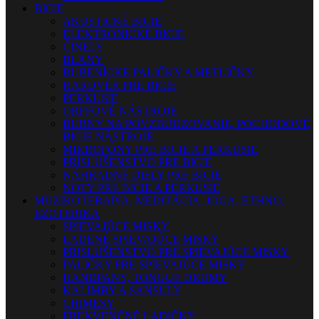
BICIE
AKUSTICKÉ BICIE
ELEKTRONICKÉ BICIE
ČINELY
BLANY
BUBENÍCKE PALIČKY A METLIČKY
HARDVÉR PRE BICIE
PERKUSIE
ORFFOVÉ NÁSTROJE
BUBNY NA POVZBUDZOVANIE, POCHODOVÉ
BICIE NÁSTROJE
MIKROFÓNY PRE BICIE A PERKUSIE
PRÍSLUŠENSTVO PRE BICIE
NÁHRADNÉ DIELY PRE BICIE
NOTY PRE BICIE A PERKUSIE
MUZIKOTERAPIA, MEDITÁCIA, JOGA, ETHNO,
EZOTERIKA
SPIEVAJÚCE MISKY
LADENÉ SPIEVAJÚCE MISKY
PRISLUŠENSTVO PRE SPIEVAJÚCE MISKY
PALIČKY PRE SPIEVAJÚCE MISKY
HANDPANY, TONGUE DRUMY
KALIMBY A SANSULY
CHIMESY
FREKVENČNÉ LADIČKY