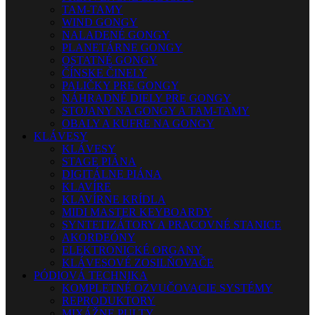
TAM-TAMY
WIND GONGY
NALADENÉ GONGY
PLANETÁRNE GONGY
OSTATNÉ GONGY
ČÍNSKE ČINELY
PALIČKY PRE GONGY
NÁHRADNÉ DIELY PRE GONGY
STOJANY NA GONGY A TAM-TAMY
OBALY A KUFRE NA GONGY
KLÁVESY
KLÁVESY
STAGE PIÁNA
DIGITÁLNE PIÁNA
KLAVÍRE
KLAVÍRNE KRÍDLA
MIDI MASTER KEYBOARDY
SYNTETIZÁTORY A PRACOVNÉ STANICE
AKORDEÓNY
ELEKTRONICKÉ ORGANY
KLÁVESOVÉ ZOSILŇOVAČE
PÓDIOVÁ TECHNIKA
KOMPLETNÉ OZVUČOVACIE SYSTÉMY
REPRODUKTORY
MIXÁŽNE PULTY