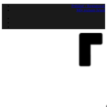
Preskočiť
Prihlásiť / Registrovať
na
Môj zoznam želaní
obsah