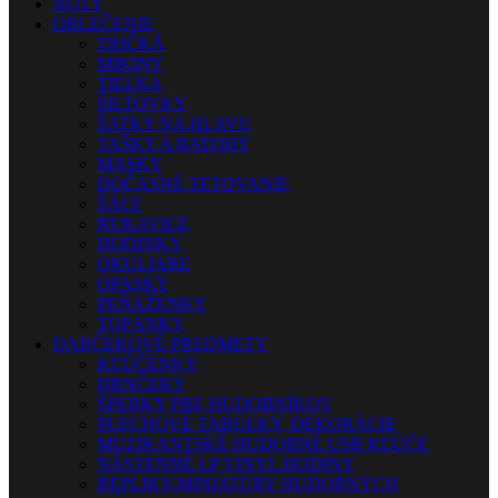
NOTY
OBLEČENIE
TRIČKÁ
MIKINY
TIELKA
ŠILTOVKY
ŠATKY NA HLAVU
TAŠKY A BATOHY
MASKY
DOČASNÉ TETOVANIE
ŠÁLY
RUKAVICE
HODINKY
OKULIARE
OPASKY
PEŇAŽENKY
TOPÁNKY
DARČEKOVÉ PREDMETY
KĽÚČENKY
HRNČEKY
ŠPERKY PRE HUDOBNÍKOV
PLECHOVÉ TABUĽKY, DEKORÁCIE
MUZIKANTSKÉ HUDOBNÉ USB KĽÚČE
NÁSTENNÉ LP VINYL HODINY
REPLIKY-MINIATÚRY HUDOBNÝCH