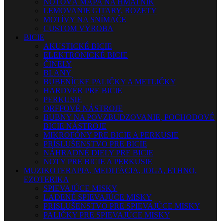
NOTOVÁ MAPA NA HMATNÍK
LEMOVANIE GITARY, ROZETY
MOTÍVY NA SNÍMAČE
CUSTOM VÝROBA
BICIE
AKUSTICKÉ BICIE
ELEKTRONICKÉ BICIE
ČINELY
BLANY
BUBENÍCKE PALIČKY A METLIČKY
HARDVÉR PRE BICIE
PERKUSIE
ORFFOVÉ NÁSTROJE
BUBNY NA POVZBUDZOVANIE, POCHODOVÉ
BICIE NÁSTROJE
MIKROFÓNY PRE BICIE A PERKUSIE
PRÍSLUŠENSTVO PRE BICIE
NÁHRADNÉ DIELY PRE BICIE
NOTY PRE BICIE A PERKUSIE
MUZIKOTERAPIA, MEDITÁCIA, JOGA, ETHNO,
EZOTERIKA
SPIEVAJÚCE MISKY
LADENÉ SPIEVAJÚCE MISKY
PRISLUŠENSTVO PRE SPIEVAJÚCE MISKY
PALIČKY PRE SPIEVAJÚCE MISKY