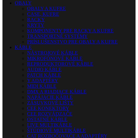
OBALY
OBALY A KUFRE
CASE, KUFRE
RACKY
KRYTY
KOMPONENTY PRE RACKY A KUFRE
TRANSPORTNÉ SYSTÉMY
PRÍSLUŠENSTVO PRE OBALY A KUFRE
KÁBLE
NÁSTROJOVÉ KÁBLE
MIKROFÓNOVÉ KÁBLE
REPRODUKTOROVÉ KÁBLE
AUDIO KÁBLE
PATCH KÁBLE
Y ADAPTÉRY
MIDI KÁBLE
DMX A RIADIACE KÁBLE
NAPÁJACIE KÁBLE
ZÁSUVKOVÉ LIŠTY
CEE KONEKTORY
CEE ROZVÁDZAČE
OSTATNÉ KÁBLE
LIVE MULTIKÁBLE
ŠTÚDIOVÉ MULTIKÁBLE
CAT ROZBOČOVAČE A ADAPTÉRY