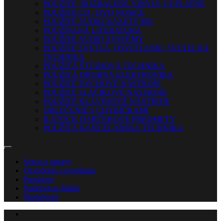
POUŽITÉ, ROZBALENÉ VINYLY, LP PLATNE
POUŽITÉ CD / DVD NOSIČE
POUŽITÉ AUDIO KAZETY MG
POUŽÍVANÁ LITERATÚRA
POUŽITÉ AUDIO SYSTÉMY
POUŽITÉ SVETLÁ, OSVETLENIE, SVETELNÁ
TECHNIKA
POUŽITÁ ŠTÚDIOVÁ TECHNIKA
POUŽITÁ DROBNÁ ELEKTRONIKA
POUŽITÉ DYCHOVÉ NÁSTROJE
POUŽITÉ SLÁČIKOVÉ NÁSTROJE
POUŽITÉ KLÁVESOVÉ NÁSTROJE
OBLEČENIE S CHYBIČKAMI
B-STOCK DARČEKOVÉ PREDMETY
POUŽITÁ KANCELÁRSKA TECHNIKA
Servis a opravy
Ozvučenie a osvetlenie
Prenájom
Nahrávacie štúdio
Škola
Nové