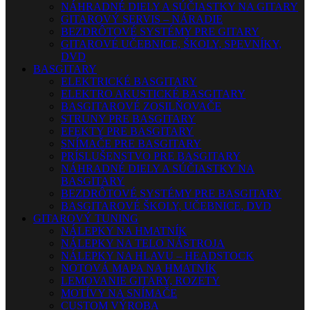
NÁHRADNÉ DIELY A SÚČIASTKY NA GITARY
GITAROVÝ SERVIS – NÁRADIE
BEZDRÔTOVÉ SYSTÉMY PRE GITARY
GITAROVÉ UČEBNICE, ŠKOLY, SPEVNÍKY,
DVD
BASGITARY
ELEKTRICKÉ BASGITARY
ELEKTRO AKUSTICKÉ BASGITARY
BASGITAROVÉ ZOSILŇOVAČE
STRUNY PRE BASGITARY
EFEKTY PRE BASGITARY
SNÍMAČE PRE BASGITARY
PRÍSLUŠENSTVO PRE BASGITARY
NÁHRADNÉ DIELY A SÚČIASTKY NA
BASGITARY
BEZDRÔTOVÉ SYSTÉMY PRE BASGITARY
BASGITAROVÉ ŠKOLY, UČEBNICE, DVD
GITAROVÝ TUNING
NÁLEPKY NA HMATNÍK
NÁLEPKY NA TELO NÁSTROJA
NÁLEPKY NA HLAVU – HEADSTOCK
NOTOVÁ MAPA NA HMATNÍK
LEMOVANIE GITARY, ROZETY
MOTÍVY NA SNÍMAČE
CUSTOM VÝROBA