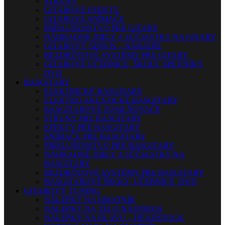
STRUNY
GITAROVÉ EFEKTY
GITAROVÉ SNÍMAČE
PRÍSLUŠENSTVO PRE GITARY
NÁHRADNÉ DIELY A SÚČIASTKY NA GITARY
GITAROVÝ SERVIS – NÁRADIE
BEZDRÔTOVÉ SYSTÉMY PRE GITARY
GITAROVÉ UČEBNICE, ŠKOLY, SPEVNÍKY,
DVD
BASGITARY
ELEKTRICKÉ BASGITARY
ELEKTRO AKUSTICKÉ BASGITARY
BASGITAROVÉ ZOSILŇOVAČE
STRUNY PRE BASGITARY
EFEKTY PRE BASGITARY
SNÍMAČE PRE BASGITARY
PRÍSLUŠENSTVO PRE BASGITARY
NÁHRADNÉ DIELY A SÚČIASTKY NA
BASGITARY
BEZDRÔTOVÉ SYSTÉMY PRE BASGITARY
BASGITAROVÉ ŠKOLY, UČEBNICE, DVD
GITAROVÝ TUNING
NÁLEPKY NA HMATNÍK
NÁLEPKY NA TELO NÁSTROJA
NÁLEPKY NA HLAVU – HEADSTOCK