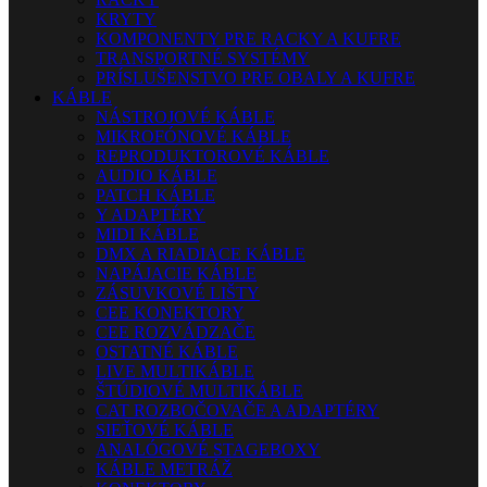
KRYTY
KOMPONENTY PRE RACKY A KUFRE
TRANSPORTNÉ SYSTÉMY
PRÍSLUŠENSTVO PRE OBALY A KUFRE
KÁBLE
NÁSTROJOVÉ KÁBLE
MIKROFÓNOVÉ KÁBLE
REPRODUKTOROVÉ KÁBLE
AUDIO KÁBLE
PATCH KÁBLE
Y ADAPTÉRY
MIDI KÁBLE
DMX A RIADIACE KÁBLE
NAPÁJACIE KÁBLE
ZÁSUVKOVÉ LIŠTY
CEE KONEKTORY
CEE ROZVÁDZAČE
OSTATNÉ KÁBLE
LIVE MULTIKÁBLE
ŠTÚDIOVÉ MULTIKÁBLE
CAT ROZBOČOVAČE A ADAPTÉRY
SIEŤOVÉ KÁBLE
ANALÓGOVÉ STAGEBOXY
KÁBLE METRÁŽ