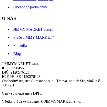
Obchodné podmienky
O NÁS
JIMMY MARKET príbeh
Prečo JIMMY MARKET?
Filozofia
Blog
JIMMYMARKET s.r.o.
IČO: 50984551
DIČ: 2120576128
IČ DPH: SK2120576128
Obchodný register Okresného súdu Trnava, oddiel: Sro, vložka č.
40472/T
Ceny sú uvádzané s DPH.
Všetky práva vyhradené. © JIMMYMARKET s.r.o.