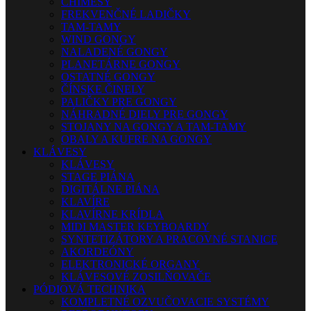
CHIMESY
FREKVENČNÉ LADIČKY
TAM-TAMY
WIND GONGY
NALADENÉ GONGY
PLANETÁRNE GONGY
OSTATNÉ GONGY
ČÍNSKE ČINELY
PALIČKY PRE GONGY
NÁHRADNÉ DIELY PRE GONGY
STOJANY NA GONGY A TAM-TAMY
OBALY A KUFRE NA GONGY
KLÁVESY
KLÁVESY
STAGE PIÁNA
DIGITÁLNE PIÁNA
KLAVÍRE
KLAVÍRNE KRÍDLA
MIDI MASTER KEYBOARDY
SYNTETIZÁTORY A PRACOVNÉ STANICE
AKORDEÓNY
ELEKTRONICKÉ ORGANY
KLÁVESOVÉ ZOSILŇOVAČE
PÓDIOVÁ TECHNIKA
KOMPLETNÉ OZVUČOVACIE SYSTÉMY