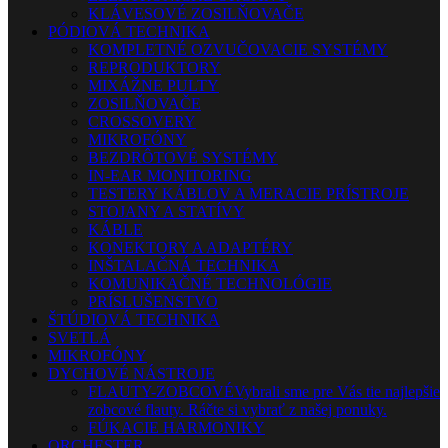
KLÁVESOVÉ ZOSILŇOVAČE
PÓDIOVÁ TECHNIKA
KOMPLETNÉ OZVUČOVACIE SYSTÉMY
REPRODUKTORY
MIXÁŽNE PULTY
ZOSILŇOVAČE
CROSSOVERY
MIKROFÓNY
BEZDRÔTOVÉ SYSTÉMY
IN-EAR MONITORING
TESTERY KÁBLOV A MERACIE PRÍSTROJE
STOJANY A STATÍVY
KÁBLE
KONEKTORY A ADAPTÉRY
INŠTALAČNÁ TECHNIKA
KOMUNIKAČNÉ TECHNOLÓGIE
PRÍSLUŠENSTVO
ŠTÚDIOVÁ TECHNIKA
SVETLÁ
MIKROFÓNY
DYCHOVÉ NÁSTROJE
FLAUTY-ZOBCOVÉ
Vybrali sme pre Vás tie najlepšie
zobcové flauty. Ráčte si vybrať z našej ponuky.
FÚKACIE HARMONIKY
ORCHESTER