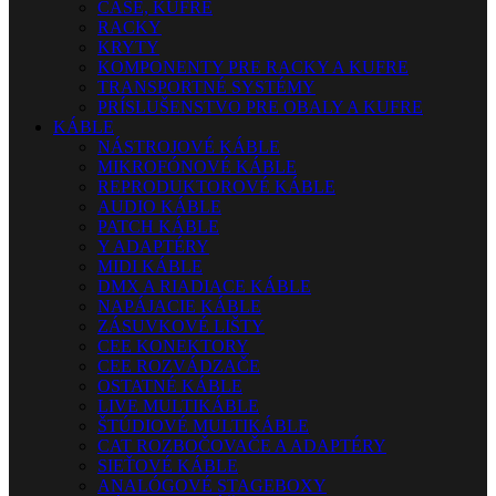
CASE, KUFRE
RACKY
KRYTY
KOMPONENTY PRE RACKY A KUFRE
TRANSPORTNÉ SYSTÉMY
PRÍSLUŠENSTVO PRE OBALY A KUFRE
KÁBLE
NÁSTROJOVÉ KÁBLE
MIKROFÓNOVÉ KÁBLE
REPRODUKTOROVÉ KÁBLE
AUDIO KÁBLE
PATCH KÁBLE
Y ADAPTÉRY
MIDI KÁBLE
DMX A RIADIACE KÁBLE
NAPÁJACIE KÁBLE
ZÁSUVKOVÉ LIŠTY
CEE KONEKTORY
CEE ROZVÁDZAČE
OSTATNÉ KÁBLE
LIVE MULTIKÁBLE
ŠTÚDIOVÉ MULTIKÁBLE
CAT ROZBOČOVAČE A ADAPTÉRY
SIEŤOVÉ KÁBLE
ANALÓGOVÉ STAGEBOXY