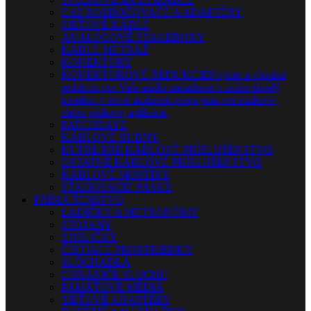
CAT ROZBOČOVAČE A ADAPTÉRY
SIEŤOVÉ KÁBLE
ANALÓGOVÉ STAGEBOXY
KÁBLE METRÁŽ
KONEKTORY
KONEKTOROVÉ REDUKCIE
Nájdite si vhodnú
redukciu pre Vaše audio zariadenie a zažite skvelý
komfort + nové možnosti prepojenia pri štúdiovej,
alebo pódiovej aplikácii.
PATCHBAYE
KÁBLOVÉ BUBNY
KUFRE PRE KÁBLOVÉ PRÍSLUŠENSTVO
OSTATNÉ KÁBLOVÉ PRÍSLUŠENSTVO
KÁBLOVÉ MOSTÍKY
SŤAHOVACIE PÁSKY
PRÍSLUŠENSTVO
LADIČKY A METRONÓMY
STOJANY
STOLIČKY
ČISTIACE PROSTRIEDKY
SLÚCHADLÁ
CHRÁNIČE SLUCHU
PAMÄŤOVÉ MÉDIÁ
SIEŤOVÉ ADAPTÉRY