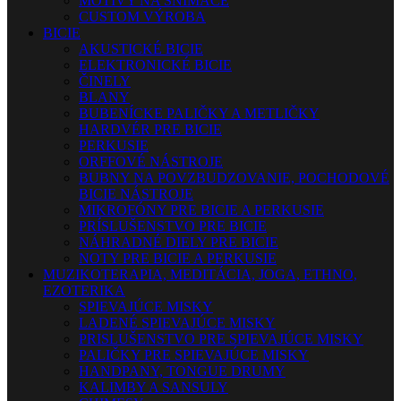
MOTÍVY NA SNÍMAČE
CUSTOM VÝROBA
BICIE
AKUSTICKÉ BICIE
ELEKTRONICKÉ BICIE
ČINELY
BLANY
BUBENÍCKE PALIČKY A METLIČKY
HARDVÉR PRE BICIE
PERKUSIE
ORFFOVÉ NÁSTROJE
BUBNY NA POVZBUDZOVANIE, POCHODOVÉ
BICIE NÁSTROJE
MIKROFÓNY PRE BICIE A PERKUSIE
PRÍSLUŠENSTVO PRE BICIE
NÁHRADNÉ DIELY PRE BICIE
NOTY PRE BICIE A PERKUSIE
MUZIKOTERAPIA, MEDITÁCIA, JOGA, ETHNO,
EZOTERIKA
SPIEVAJÚCE MISKY
LADENÉ SPIEVAJÚCE MISKY
PRISLUŠENSTVO PRE SPIEVAJÚCE MISKY
PALIČKY PRE SPIEVAJÚCE MISKY
HANDPANY, TONGUE DRUMY
KALIMBY A SANSULY