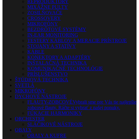
REPRODUKTORY
MIXÁŽNE PULTY
ZOSILŇOVAČE
CROSSOVERY
MIKROFÓNY
BEZDRÔTOVÉ SYSTÉMY
IN-EAR MONITORING
TESTERY KÁBLOV A MERACIE PRÍSTROJE
STOJANY A STATÍVY
KÁBLE
KONEKTORY A ADAPTÉRY
INŠTALAČNÁ TECHNIKA
KOMUNIKAČNÉ TECHNOLÓGIE
PRÍSLUŠENSTVO
ŠTÚDIOVÁ TECHNIKA
SVETLÁ
MIKROFÓNY
DYCHOVÉ NÁSTROJE
FLAUTY-ZOBCOVÉ
Vybrali sme pre Vás tie najlepšie
zobcové flauty. Ráčte si vybrať z našej ponuky.
FÚKACIE HARMONIKY
ORCHESTER
SLÁČIKOVÉ NÁSTROJE
OBALY
OBALY A KUFRE