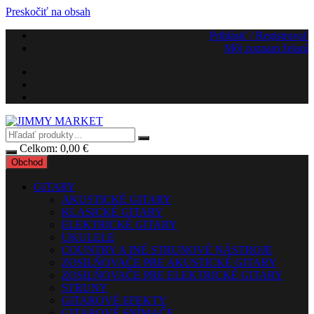
Preskočiť na obsah
Prihlásiť / Registrovať
Môj zoznam želaní
Celkom:
0,00
€
Obchod
GITARY
AKUSTICKÉ GITARY
KLASICKÉ GITARY
ELEKTRICKÉ GITARY
UKULELE
COUNTRY A INÉ STRUNOVÉ NÁSTROJE
ZOSILŇOVAČE PRE AKUSTICKÉ GITARY
ZOSILŇOVAČE PRE ELEKTRICKÉ GITARY
STRUNY
GITAROVÉ EFEKTY
GITAROVÉ SNÍMAČE