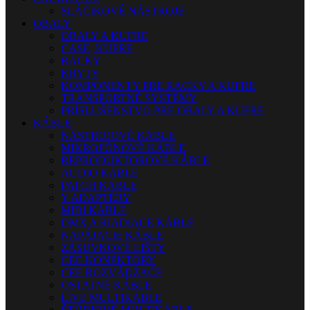
SLÁČIKOVÉ NÁSTROJE
OBALY
OBALY A KUFRE
CASE, KUFRE
RACKY
KRYTY
KOMPONENTY PRE RACKY A KUFRE
TRANSPORTNÉ SYSTÉMY
PRÍSLUŠENSTVO PRE OBALY A KUFRE
KÁBLE
NÁSTROJOVÉ KÁBLE
MIKROFÓNOVÉ KÁBLE
REPRODUKTOROVÉ KÁBLE
AUDIO KÁBLE
PATCH KÁBLE
Y ADAPTÉRY
MIDI KÁBLE
DMX A RIADIACE KÁBLE
NAPÁJACIE KÁBLE
ZÁSUVKOVÉ LIŠTY
CEE KONEKTORY
CEE ROZVÁDZAČE
OSTATNÉ KÁBLE
LIVE MULTIKÁBLE
ŠTÚDIOVÉ MULTIKÁBLE