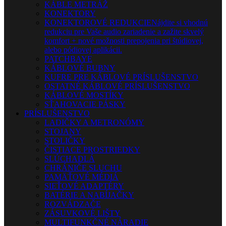
KÁBLE METRÁŽ
KONEKTORY
KONEKTOROVÉ REDUKCIE
Nájdite si vhodnú
redukciu pre Vaše audio zariadenie a zažite skvelý
komfort + nové možnosti prepojenia pri štúdiovej,
alebo pódiovej aplikácii.
PATCHBAYE
KÁBLOVÉ BUBNY
KUFRE PRE KÁBLOVÉ PRÍSLUŠENSTVO
OSTATNÉ KÁBLOVÉ PRÍSLUŠENSTVO
KÁBLOVÉ MOSTÍKY
SŤAHOVACIE PÁSKY
PRÍSLUŠENSTVO
LADIČKY A METRONÓMY
STOJANY
STOLIČKY
ČISTIACE PROSTRIEDKY
SLÚCHADLÁ
CHRÁNIČE SLUCHU
PAMÄŤOVÉ MÉDIÁ
SIEŤOVÉ ADAPTÉRY
BATÉRIE A NABÍJAČKY
ROZVÁDZAČE
ZÁSUVKOVÉ LIŠTY
MULTIFUNKČNÉ NÁRADIE