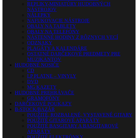
REPLIKY-MINIATÚRY HUDOBNÝCH
NÁSTROJOV
NÁLEPKY
NAFUKOVACIE NÁSTROJE
OBALY NA TABLETY
OBALY NA TELEFÓNY
NÁSTENNÉ HODINY Z RÔZNYCH VECÍ
ODZNAKY
PLAGÁTY A KALENDÁRE
OSTATNÉ DARČEKOVÉ PREDMETY PRE
MUZIKANTOV
HUDOBNÉ NOSIČE
CD
LP PLATNE – VINYLY
DVD
MG KAZETY
HUDOBNÉ PREHRÁVAČE
GRAMOFÓNY
DARČEKOVÉ POUKAZY
B-STOCK/BAZÁR
POUŽITÉ, ROZBALENÉ, VYSTAVENÉ GITARY
POUŽITÉ GITAROVÉ APARÁTY
POUŽITÉ BASGITARY A BASGITAROVÉ
APARÁTY
POUŽITÉ ELEKTRÓNKY