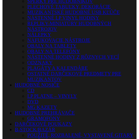
ŠPERKY PRE HUDOBNÍKOV
PLECHOVÉ TABUĽKY, DEKORÁCIE
MUZIKANTSKÉ HUDOBNÉ USB KĽÚČE
NÁSTENNÉ LP VINYL HODINY
REPLIKY-MINIATÚRY HUDOBNÝCH
NÁSTROJOV
NÁLEPKY
NAFUKOVACIE NÁSTROJE
OBALY NA TABLETY
OBALY NA TELEFÓNY
NÁSTENNÉ HODINY Z RÔZNYCH VECÍ
ODZNAKY
PLAGÁTY A KALENDÁRE
OSTATNÉ DARČEKOVÉ PREDMETY PRE
MUZIKANTOV
HUDOBNÉ NOSIČE
CD
LP PLATNE – VINYLY
DVD
MG KAZETY
HUDOBNÉ PREHRÁVAČE
GRAMOFÓNY
DARČEKOVÉ POUKAZY
B-STOCK/BAZÁR
POUŽITÉ, ROZBALENÉ, VYSTAVENÉ GITARY