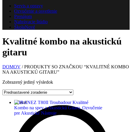
Servis a opravy
Ozvučenie a osvetlenie
Prenájom
Nahrávacie štúdio
Škola
Nové
Kvalitné kombo na akustickú
gitaru
DOMOV
/ PRODUKTY SO ZNAČKOU “KVALITNÉ KOMBO
NA AKUSTICKÚ GITARU”
Zobrazený jediný výsledok
Zľava!