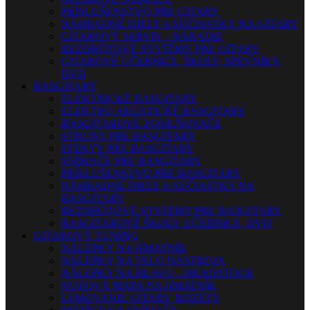
PRÍSLUŠENSTVO PRE GITARY
NÁHRADNÉ DIELY A SÚČIASTKY NA GITARY
GITAROVÝ SERVIS – NÁRADIE
BEZDRÔTOVÉ SYSTÉMY PRE GITARY
GITAROVÉ UČEBNICE, ŠKOLY, SPEVNÍKY,
DVD
BASGITARY
ELEKTRICKÉ BASGITARY
ELEKTRO AKUSTICKÉ BASGITARY
BASGITAROVÉ ZOSILŇOVAČE
STRUNY PRE BASGITARY
EFEKTY PRE BASGITARY
SNÍMAČE PRE BASGITARY
PRÍSLUŠENSTVO PRE BASGITARY
NÁHRADNÉ DIELY A SÚČIASTKY NA
BASGITARY
BEZDRÔTOVÉ SYSTÉMY PRE BASGITARY
BASGITAROVÉ ŠKOLY, UČEBNICE, DVD
GITAROVÝ TUNING
NÁLEPKY NA HMATNÍK
NÁLEPKY NA TELO NÁSTROJA
NÁLEPKY NA HLAVU – HEADSTOCK
NOTOVÁ MAPA NA HMATNÍK
LEMOVANIE GITARY, ROZETY