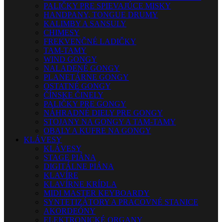
PALIČKY PRE SPIEVAJÚCE MISKY
HANDPANY, TONGUE DRUMY
KALIMBY A SANSULY
CHIMESY
FREKVENČNÉ LADIČKY
TAM-TAMY
WIND GONGY
NALADENÉ GONGY
PLANETÁRNE GONGY
OSTATNÉ GONGY
ČÍNSKE ČINELY
PALIČKY PRE GONGY
NÁHRADNÉ DIELY PRE GONGY
STOJANY NA GONGY A TAM-TAMY
OBALY A KUFRE NA GONGY
KLÁVESY
KLÁVESY
STAGE PIÁNA
DIGITÁLNE PIÁNA
KLAVÍRE
KLAVÍRNE KRÍDLA
MIDI MASTER KEYBOARDY
SYNTETIZÁTORY A PRACOVNÉ STANICE
AKORDEÓNY
ELEKTRONICKÉ ORGANY