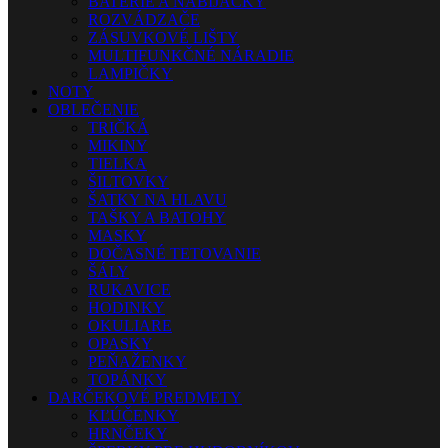
BATÉRIE A NABÍJAČKY
ROZVÁDZAČE
ZÁSUVKOVÉ LIŠTY
MULTIFUNKČNÉ NÁRADIE
LAMPIČKY
NOTY
OBLEČENIE
TRIČKÁ
MIKINY
TIELKA
ŠILTOVKY
ŠATKY NA HLAVU
TAŠKY A BATOHY
MASKY
DOČASNÉ TETOVANIE
ŠÁLY
RUKAVICE
HODINKY
OKULIARE
OPASKY
PEŇAŽENKY
TOPÁNKY
DARČEKOVÉ PREDMETY
KĽÚČENKY
HRNČEKY