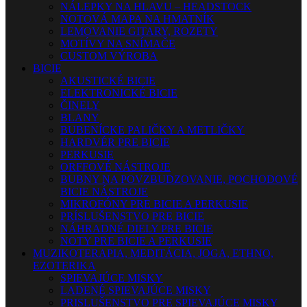
NÁLEPKY NA HLAVU – HEADSTOCK
NOTOVÁ MAPA NA HMATNÍK
LEMOVANIE GITARY, ROZETY
MOTÍVY NA SNÍMAČE
CUSTOM VÝROBA
BICIE
AKUSTICKÉ BICIE
ELEKTRONICKÉ BICIE
ČINELY
BLANY
BUBENÍCKE PALIČKY A METLIČKY
HARDVÉR PRE BICIE
PERKUSIE
ORFFOVÉ NÁSTROJE
BUBNY NA POVZBUDZOVANIE, POCHODOVÉ
BICIE NÁSTROJE
MIKROFÓNY PRE BICIE A PERKUSIE
PRÍSLUŠENSTVO PRE BICIE
NÁHRADNÉ DIELY PRE BICIE
NOTY PRE BICIE A PERKUSIE
MUZIKOTERAPIA, MEDITÁCIA, JOGA, ETHNO,
EZOTERIKA
SPIEVAJÚCE MISKY
LADENÉ SPIEVAJÚCE MISKY
PRISLUŠENSTVO PRE SPIEVAJÚCE MISKY