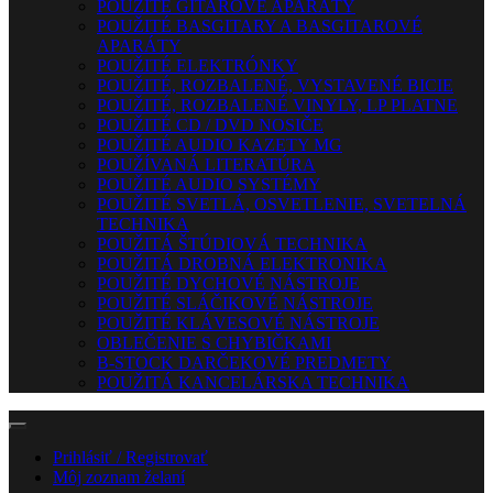
POUŽITÉ GITAROVÉ APARÁTY
POUŽITÉ BASGITARY A BASGITAROVÉ
APARÁTY
POUŽITÉ ELEKTRÓNKY
POUŽITÉ, ROZBALENÉ, VYSTAVENÉ BICIE
POUŽITÉ, ROZBALENÉ VINYLY, LP PLATNE
POUŽITÉ CD / DVD NOSIČE
POUŽITÉ AUDIO KAZETY MG
POUŽÍVANÁ LITERATÚRA
POUŽITÉ AUDIO SYSTÉMY
POUŽITÉ SVETLÁ, OSVETLENIE, SVETELNÁ
TECHNIKA
POUŽITÁ ŠTÚDIOVÁ TECHNIKA
POUŽITÁ DROBNÁ ELEKTRONIKA
POUŽITÉ DYCHOVÉ NÁSTROJE
POUŽITÉ SLÁČIKOVÉ NÁSTROJE
POUŽITÉ KLÁVESOVÉ NÁSTROJE
OBLEČENIE S CHYBIČKAMI
B-STOCK DARČEKOVÉ PREDMETY
POUŽITÁ KANCELÁRSKA TECHNIKA
Prihlásiť / Registrovať
Môj zoznam želaní