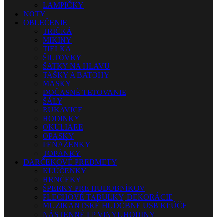
LAMPIČKY
NOTY
OBLEČENIE
TRIČKÁ
MIKINY
TIELKA
ŠILTOVKY
ŠATKY NA HLAVU
TAŠKY A BATOHY
MASKY
DOČASNÉ TETOVANIE
ŠÁLY
RUKAVICE
HODINKY
OKULIARE
OPASKY
PEŇAŽENKY
TOPÁNKY
DARČEKOVÉ PREDMETY
KĽÚČENKY
HRNČEKY
ŠPERKY PRE HUDOBNÍKOV
PLECHOVÉ TABUĽKY, DEKORÁCIE
MUZIKANTSKÉ HUDOBNÉ USB KĽÚČE
NÁSTENNÉ LP VINYL HODINY