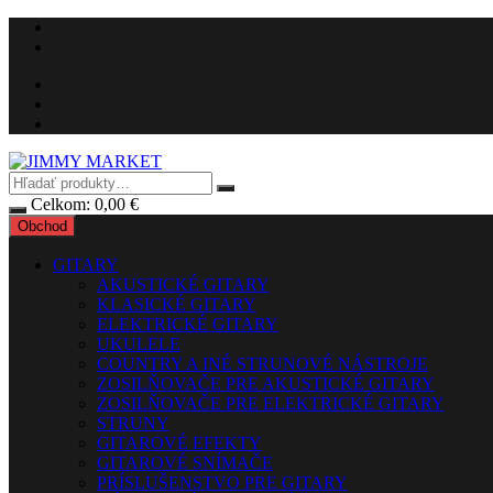
Preskočiť
na
obsah
Celkom:
0,00
€
Obchod
GITARY
AKUSTICKÉ GITARY
KLASICKÉ GITARY
ELEKTRICKÉ GITARY
UKULELE
COUNTRY A INÉ STRUNOVÉ NÁSTROJE
ZOSILŇOVAČE PRE AKUSTICKÉ GITARY
ZOSILŇOVAČE PRE ELEKTRICKÉ GITARY
STRUNY
GITAROVÉ EFEKTY
GITAROVÉ SNÍMAČE
PRÍSLUŠENSTVO PRE GITARY