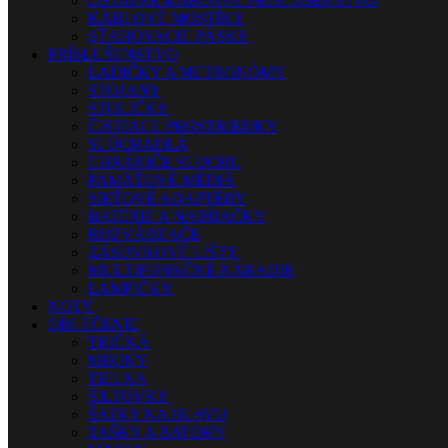
OSTATNÉ KÁBLOVÉ PRÍSLUŠENSTVO
KÁBLOVÉ MOSTÍKY
SŤAHOVACIE PÁSKY
PRÍSLUŠENSTVO
LADIČKY A METRONÓMY
STOJANY
STOLIČKY
ČISTIACE PROSTRIEDKY
SLÚCHADLÁ
CHRÁNIČE SLUCHU
PAMÄŤOVÉ MÉDIÁ
SIEŤOVÉ ADAPTÉRY
BATÉRIE A NABÍJAČKY
ROZVÁDZAČE
ZÁSUVKOVÉ LIŠTY
MULTIFUNKČNÉ NÁRADIE
LAMPIČKY
NOTY
OBLEČENIE
TRIČKÁ
MIKINY
TIELKA
ŠILTOVKY
ŠATKY NA HLAVU
TAŠKY A BATOHY