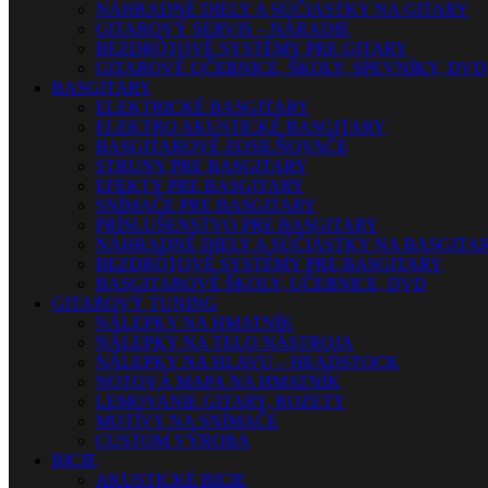
NÁHRADNÉ DIELY A SÚČIASTKY NA GITARY
GITAROVÝ SERVIS – NÁRADIE
BEZDRÔTOVÉ SYSTÉMY PRE GITARY
GITAROVÉ UČEBNICE, ŠKOLY, SPEVNÍKY, DVD
BASGITARY
ELEKTRICKÉ BASGITARY
ELEKTRO AKUSTICKÉ BASGITARY
BASGITAROVÉ ZOSILŇOVAČE
STRUNY PRE BASGITARY
EFEKTY PRE BASGITARY
SNÍMAČE PRE BASGITARY
PRÍSLUŠENSTVO PRE BASGITARY
NÁHRADNÉ DIELY A SÚČIASTKY NA BASGITA
BEZDRÔTOVÉ SYSTÉMY PRE BASGITARY
BASGITAROVÉ ŠKOLY, UČEBNICE, DVD
GITAROVÝ TUNING
NÁLEPKY NA HMATNÍK
NÁLEPKY NA TELO NÁSTROJA
NÁLEPKY NA HLAVU – HEADSTOCK
NOTOVÁ MAPA NA HMATNÍK
LEMOVANIE GITARY, ROZETY
MOTÍVY NA SNÍMAČE
CUSTOM VÝROBA
BICIE
AKUSTICKÉ BICIE