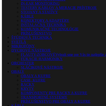
IN-EAR MONITORING
TESTERY KÁBLOV A MERACIE PRÍSTROJE
STOJANY A STATÍVY
KÁBLE
KONEKTORY A ADAPTÉRY
INŠTALAČNÁ TECHNIKA
KOMUNIKAČNÉ TECHNOLÓGIE
PRÍSLUŠENSTVO
ŠTÚDIOVÁ TECHNIKA
SVETLÁ
MIKROFÓNY
DYCHOVÉ NÁSTROJE
FLAUTY-ZOBCOVÉ
Vybrali sme pre Vás tie najlepšie 
FÚKACIE HARMONIKY
ORCHESTER
SLÁČIKOVÉ NÁSTROJE
OBALY
OBALY A KUFRE
CASE, KUFRE
RACKY
KRYTY
KOMPONENTY PRE RACKY A KUFRE
TRANSPORTNÉ SYSTÉMY
PRÍSLUŠENSTVO PRE OBALY A KUFRE
KÁBLE