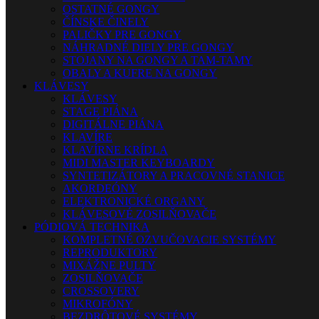
OSTATNÉ GONGY
ČÍNSKE ČINELY
PALIČKY PRE GONGY
NÁHRADNÉ DIELY PRE GONGY
STOJANY NA GONGY A TAM-TAMY
OBALY A KUFRE NA GONGY
KLÁVESY
KLÁVESY
STAGE PIÁNA
DIGITÁLNE PIÁNA
KLAVÍRE
KLAVÍRNE KRÍDLA
MIDI MASTER KEYBOARDY
SYNTETIZÁTORY A PRACOVNÉ STANICE
AKORDEÓNY
ELEKTRONICKÉ ORGANY
KLÁVESOVÉ ZOSILŇOVAČE
PÓDIOVÁ TECHNIKA
KOMPLETNÉ OZVUČOVACIE SYSTÉMY
REPRODUKTORY
MIXÁŽNE PULTY
ZOSILŇOVAČE
CROSSOVERY
MIKROFÓNY
BEZDRÔTOVÉ SYSTÉMY