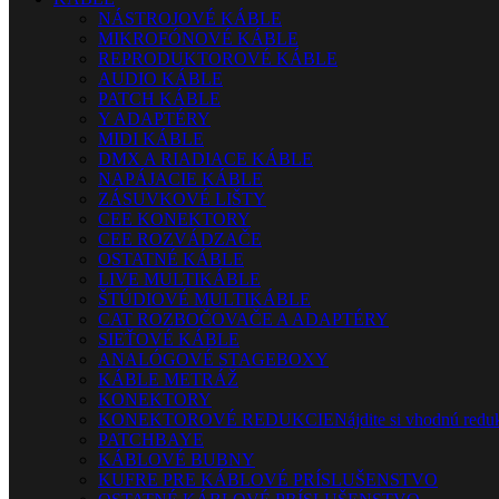
NÁSTROJOVÉ KÁBLE
MIKROFÓNOVÉ KÁBLE
REPRODUKTOROVÉ KÁBLE
AUDIO KÁBLE
PATCH KÁBLE
Y ADAPTÉRY
MIDI KÁBLE
DMX A RIADIACE KÁBLE
NAPÁJACIE KÁBLE
ZÁSUVKOVÉ LIŠTY
CEE KONEKTORY
CEE ROZVÁDZAČE
OSTATNÉ KÁBLE
LIVE MULTIKÁBLE
ŠTÚDIOVÉ MULTIKÁBLE
CAT ROZBOČOVAČE A ADAPTÉRY
SIEŤOVÉ KÁBLE
ANALÓGOVÉ STAGEBOXY
KÁBLE METRÁŽ
KONEKTORY
KONEKTOROVÉ REDUKCIE
Nájdite si vhodnú reduk
PATCHBAYE
KÁBLOVÉ BUBNY
KUFRE PRE KÁBLOVÉ PRÍSLUŠENSTVO