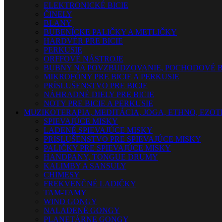
ELEKTRONICKÉ BICIE
ČINELY
BLANY
BUBENÍCKE PALIČKY A METLIČKY
HARDVÉR PRE BICIE
PERKUSIE
ORFFOVÉ NÁSTROJE
BUBNY NA POVZBUDZOVANIE, POCHODOVÉ B
MIKROFÓNY PRE BICIE A PERKUSIE
PRÍSLUŠENSTVO PRE BICIE
NÁHRADNÉ DIELY PRE BICIE
NOTY PRE BICIE A PERKUSIE
MUZIKOTERAPIA, MEDITÁCIA, JOGA, ETHNO, EZO
SPIEVAJÚCE MISKY
LADENÉ SPIEVAJÚCE MISKY
PRISLUŠENSTVO PRE SPIEVAJÚCE MISKY
PALIČKY PRE SPIEVAJÚCE MISKY
HANDPANY, TONGUE DRUMY
KALIMBY A SANSULY
CHIMESY
FREKVENČNÉ LADIČKY
TAM-TAMY
WIND GONGY
NALADENÉ GONGY
PLANETÁRNE GONGY