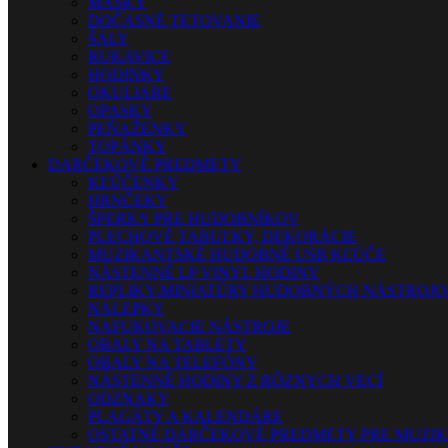
MASKY
DOČASNÉ TETOVANIE
ŠÁLY
RUKAVICE
HODINKY
OKULIARE
OPASKY
PEŇAŽENKY
TOPÁNKY
DARČEKOVÉ PREDMETY
KĽÚČENKY
HRNČEKY
ŠPERKY PRE HUDOBNÍKOV
PLECHOVÉ TABUĽKY, DEKORÁCIE
MUZIKANTSKÉ HUDOBNÉ USB KĽÚČE
NÁSTENNÉ LP VINYL HODINY
REPLIKY-MINIATÚRY HUDOBNÝCH NÁSTROJ
NÁLEPKY
NAFUKOVACIE NÁSTROJE
OBALY NA TABLETY
OBALY NA TELEFÓNY
NÁSTENNÉ HODINY Z RÔZNYCH VECÍ
ODZNAKY
PLAGÁTY A KALENDÁRE
OSTATNÉ DARČEKOVÉ PREDMETY PRE MUZI