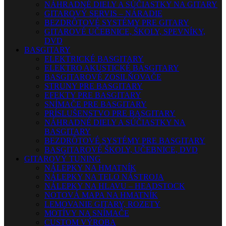
NÁHRADNÉ DIELY A SÚČIASTKY NA GITARY
GITAROVÝ SERVIS – NÁRADIE
BEZDRÔTOVÉ SYSTÉMY PRE GITARY
GITAROVÉ UČEBNICE, ŠKOLY, SPEVNÍKY,
DVD
BASGITARY
ELEKTRICKÉ BASGITARY
ELEKTRO AKUSTICKÉ BASGITARY
BASGITAROVÉ ZOSILŇOVAČE
STRUNY PRE BASGITARY
EFEKTY PRE BASGITARY
SNÍMAČE PRE BASGITARY
PRÍSLUŠENSTVO PRE BASGITARY
NÁHRADNÉ DIELY A SÚČIASTKY NA
BASGITARY
BEZDRÔTOVÉ SYSTÉMY PRE BASGITARY
BASGITAROVÉ ŠKOLY, UČEBNICE, DVD
GITAROVÝ TUNING
NÁLEPKY NA HMATNÍK
NÁLEPKY NA TELO NÁSTROJA
NÁLEPKY NA HLAVU – HEADSTOCK
NOTOVÁ MAPA NA HMATNÍK
LEMOVANIE GITARY, ROZETY
MOTÍVY NA SNÍMAČE
CUSTOM VÝROBA