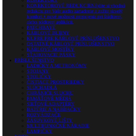
KONEKTORY
KONEKTOROVÉ REDUKCIE
Nájdite si vhodnú
redukciu pre Vaše audio zariadenie a zažite skvelý
komfort + nové možnosti prepojenia pri štúdiovej,
alebo pódiovej aplikácii.
PATCHBAYE
KÁBLOVÉ BUBNY
KUFRE PRE KÁBLOVÉ PRÍSLUŠENSTVO
OSTATNÉ KÁBLOVÉ PRÍSLUŠENSTVO
KÁBLOVÉ MOSTÍKY
SŤAHOVACIE PÁSKY
PRÍSLUŠENSTVO
LADIČKY A METRONÓMY
STOJANY
STOLIČKY
ČISTIACE PROSTRIEDKY
SLÚCHADLÁ
CHRÁNIČE SLUCHU
PAMÄŤOVÉ MÉDIÁ
SIEŤOVÉ ADAPTÉRY
BATÉRIE A NABÍJAČKY
ROZVÁDZAČE
ZÁSUVKOVÉ LIŠTY
MULTIFUNKČNÉ NÁRADIE
LAMPIČKY