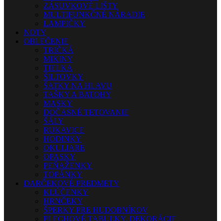
ZÁSUVKOVÉ LIŠTY
MULTIFUNKČNÉ NÁRADIE
LAMPIČKY
NOTY
OBLEČENIE
TRIČKÁ
MIKINY
TIELKA
ŠILTOVKY
ŠATKY NA HLAVU
TAŠKY A BATOHY
MASKY
DOČASNÉ TETOVANIE
ŠÁLY
RUKAVICE
HODINKY
OKULIARE
OPASKY
PEŇAŽENKY
TOPÁNKY
DARČEKOVÉ PREDMETY
KĽÚČENKY
HRNČEKY
ŠPERKY PRE HUDOBNÍKOV
PLECHOVÉ TABUĽKY, DEKORÁCIE