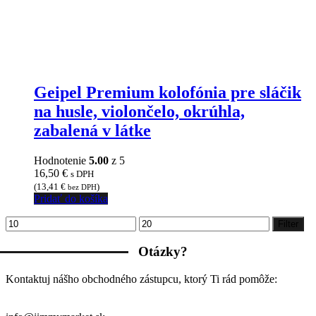
Geipel Premium kolofónia pre sláčik
na husle, violončelo, okrúhla,
zabalená v látke
Hodnotenie
5.00
z 5
16,50
€
s DPH
(
13,41
€
)
bez DPH
Pridať do košíka
Minimálna
Maximálna
Filter
cena
cena
Otázky?
Kontaktuj nášho obchodného zástupcu, ktorý Ti rád pomôže: