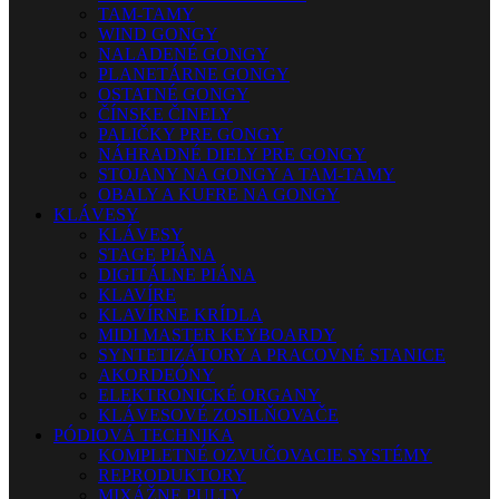
TAM-TAMY
WIND GONGY
NALADENÉ GONGY
PLANETÁRNE GONGY
OSTATNÉ GONGY
ČÍNSKE ČINELY
PALIČKY PRE GONGY
NÁHRADNÉ DIELY PRE GONGY
STOJANY NA GONGY A TAM-TAMY
OBALY A KUFRE NA GONGY
KLÁVESY
KLÁVESY
STAGE PIÁNA
DIGITÁLNE PIÁNA
KLAVÍRE
KLAVÍRNE KRÍDLA
MIDI MASTER KEYBOARDY
SYNTETIZÁTORY A PRACOVNÉ STANICE
AKORDEÓNY
ELEKTRONICKÉ ORGANY
KLÁVESOVÉ ZOSILŇOVAČE
PÓDIOVÁ TECHNIKA
KOMPLETNÉ OZVUČOVACIE SYSTÉMY
REPRODUKTORY
MIXÁŽNE PULTY