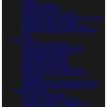
GITAROVÉ EFEKTY
GITAROVÉ SNÍMAČE
PRÍSLUŠENSTVO PRE GITARY
NÁHRADNÉ DIELY A SÚČIASTKY NA GITARY
GITAROVÝ SERVIS – NÁRADIE
BEZDRÔTOVÉ SYSTÉMY PRE GITARY
GITAROVÉ UČEBNICE, ŠKOLY, SPEVNÍKY,
DVD
BASGITARY
ELEKTRICKÉ BASGITARY
ELEKTRO AKUSTICKÉ BASGITARY
BASGITAROVÉ ZOSILŇOVAČE
STRUNY PRE BASGITARY
EFEKTY PRE BASGITARY
SNÍMAČE PRE BASGITARY
PRÍSLUŠENSTVO PRE BASGITARY
NÁHRADNÉ DIELY A SÚČIASTKY NA
BASGITARY
BEZDRÔTOVÉ SYSTÉMY PRE BASGITARY
BASGITAROVÉ ŠKOLY, UČEBNICE, DVD
GITAROVÝ TUNING
NÁLEPKY NA HMATNÍK
NÁLEPKY NA TELO NÁSTROJA
NÁLEPKY NA HLAVU – HEADSTOCK