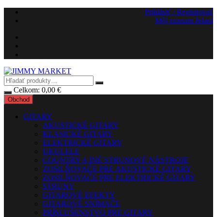
Preskočiť
Prihlásiť / Registrovať
na
Môj zoznam želaní
obsah
Celkom:
0,00
€
Obchod
GITARY
AKUSTICKÉ GITARY
KLASICKÉ GITARY
ELEKTRICKÉ GITARY
UKULELE
COUNTRY A INÉ STRUNOVÉ NÁSTROJE
ZOSILŇOVAČE PRE AKUSTICKÉ GITARY
ZOSILŇOVAČE PRE ELEKTRICKÉ GITARY
STRUNY
GITAROVÉ EFEKTY
GITAROVÉ SNÍMAČE
PRÍSLUŠENSTVO PRE GITARY