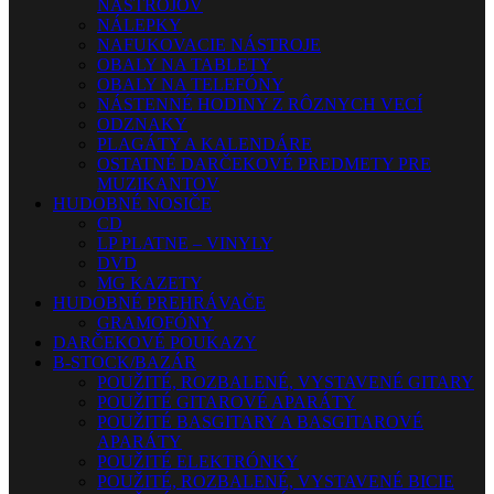
NÁSTROJOV
NÁLEPKY
NAFUKOVACIE NÁSTROJE
OBALY NA TABLETY
OBALY NA TELEFÓNY
NÁSTENNÉ HODINY Z RÔZNYCH VECÍ
ODZNAKY
PLAGÁTY A KALENDÁRE
OSTATNÉ DARČEKOVÉ PREDMETY PRE
MUZIKANTOV
HUDOBNÉ NOSIČE
CD
LP PLATNE – VINYLY
DVD
MG KAZETY
HUDOBNÉ PREHRÁVAČE
GRAMOFÓNY
DARČEKOVÉ POUKAZY
B-STOCK/BAZÁR
POUŽITÉ, ROZBALENÉ, VYSTAVENÉ GITARY
POUŽITÉ GITAROVÉ APARÁTY
POUŽITÉ BASGITARY A BASGITAROVÉ
APARÁTY
POUŽITÉ ELEKTRÓNKY
POUŽITÉ, ROZBALENÉ, VYSTAVENÉ BICIE