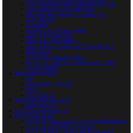
MUZIKANTSKÉ HUDOBNÉ USB KĽÚČE
NÁSTENNÉ LP VINYL HODINY
REPLIKY-MINIATÚRY HUDOBNÝCH
NÁSTROJOV
NÁLEPKY
NAFUKOVACIE NÁSTROJE
OBALY NA TABLETY
OBALY NA TELEFÓNY
NÁSTENNÉ HODINY Z RÔZNYCH VECÍ
ODZNAKY
PLAGÁTY A KALENDÁRE
OSTATNÉ DARČEKOVÉ PREDMETY PRE
MUZIKANTOV
HUDOBNÉ NOSIČE
CD
LP PLATNE – VINYLY
DVD
MG KAZETY
HUDOBNÉ PREHRÁVAČE
GRAMOFÓNY
DARČEKOVÉ POUKAZY
B-STOCK/BAZÁR
POUŽITÉ, ROZBALENÉ, VYSTAVENÉ GITARY
POUŽITÉ GITAROVÉ APARÁTY
POUŽITÉ BASGITARY A BASGITAROVÉ