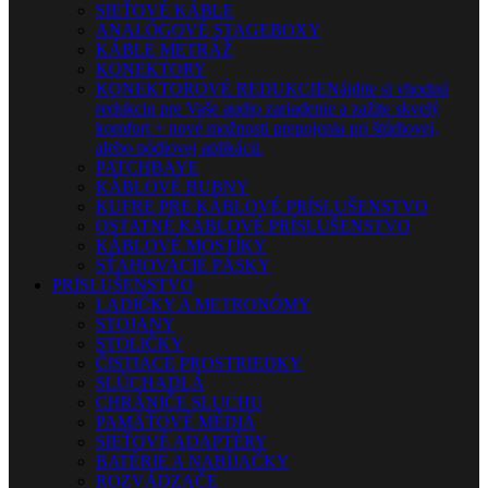
SIEŤOVÉ KÁBLE
ANALÓGOVÉ STAGEBOXY
KÁBLE METRÁŽ
KONEKTORY
KONEKTOROVÉ REDUKCIE
Nájdite si vhodnú
redukciu pre Vaše audio zariadenie a zažite skvelý
komfort + nové možnosti prepojenia pri štúdiovej,
alebo pódiovej aplikácii.
PATCHBAYE
KÁBLOVÉ BUBNY
KUFRE PRE KÁBLOVÉ PRÍSLUŠENSTVO
OSTATNÉ KÁBLOVÉ PRÍSLUŠENSTVO
KÁBLOVÉ MOSTÍKY
SŤAHOVACIE PÁSKY
PRÍSLUŠENSTVO
LADIČKY A METRONÓMY
STOJANY
STOLIČKY
ČISTIACE PROSTRIEDKY
SLÚCHADLÁ
CHRÁNIČE SLUCHU
PAMÄŤOVÉ MÉDIÁ
SIEŤOVÉ ADAPTÉRY
BATÉRIE A NABÍJAČKY
ROZVÁDZAČE