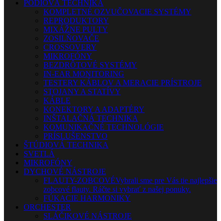
PÓDIOVÁ TECHNIKA
KOMPLETNÉ OZVUČOVACIE SYSTÉMY
REPRODUKTORY
MIXÁŽNE PULTY
ZOSILŇOVAČE
CROSSOVERY
MIKROFÓNY
BEZDRÔTOVÉ SYSTÉMY
IN-EAR MONITORING
TESTERY KÁBLOV A MERACIE PRÍSTROJE
STOJANY A STATÍVY
KÁBLE
KONEKTORY A ADAPTÉRY
INŠTALAČNÁ TECHNIKA
KOMUNIKAČNÉ TECHNOLÓGIE
PRÍSLUŠENSTVO
ŠTÚDIOVÁ TECHNIKA
SVETLÁ
MIKROFÓNY
DYCHOVÉ NÁSTROJE
FLAUTY-ZOBCOVÉ
Vybrali sme pre Vás tie najlepšie
zobcové flauty. Ráčte si vybrať z našej ponuky.
FÚKACIE HARMONIKY
ORCHESTER
SLÁČIKOVÉ NÁSTROJE