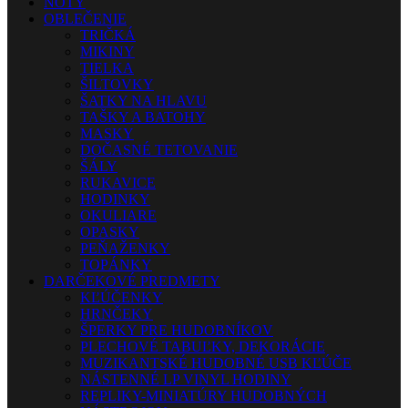
NOTY
OBLEČENIE
TRIČKÁ
MIKINY
TIELKA
ŠILTOVKY
ŠATKY NA HLAVU
TAŠKY A BATOHY
MASKY
DOČASNÉ TETOVANIE
ŠÁLY
RUKAVICE
HODINKY
OKULIARE
OPASKY
PEŇAŽENKY
TOPÁNKY
DARČEKOVÉ PREDMETY
KĽÚČENKY
HRNČEKY
ŠPERKY PRE HUDOBNÍKOV
PLECHOVÉ TABUĽKY, DEKORÁCIE
MUZIKANTSKÉ HUDOBNÉ USB KĽÚČE
NÁSTENNÉ LP VINYL HODINY
REPLIKY-MINIATÚRY HUDOBNÝCH