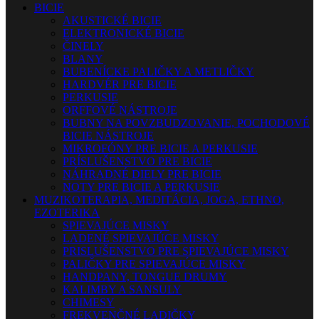
BICIE
AKUSTICKÉ BICIE
ELEKTRONICKÉ BICIE
ČINELY
BLANY
BUBENÍCKE PALIČKY A METLIČKY
HARDVÉR PRE BICIE
PERKUSIE
ORFFOVÉ NÁSTROJE
BUBNY NA POVZBUDZOVANIE, POCHODOVÉ
BICIE NÁSTROJE
MIKROFÓNY PRE BICIE A PERKUSIE
PRÍSLUŠENSTVO PRE BICIE
NÁHRADNÉ DIELY PRE BICIE
NOTY PRE BICIE A PERKUSIE
MUZIKOTERAPIA, MEDITÁCIA, JOGA, ETHNO,
EZOTERIKA
SPIEVAJÚCE MISKY
LADENÉ SPIEVAJÚCE MISKY
PRISLUŠENSTVO PRE SPIEVAJÚCE MISKY
PALIČKY PRE SPIEVAJÚCE MISKY
HANDPANY, TONGUE DRUMY
KALIMBY A SANSULY
CHIMESY
FREKVENČNÉ LADIČKY