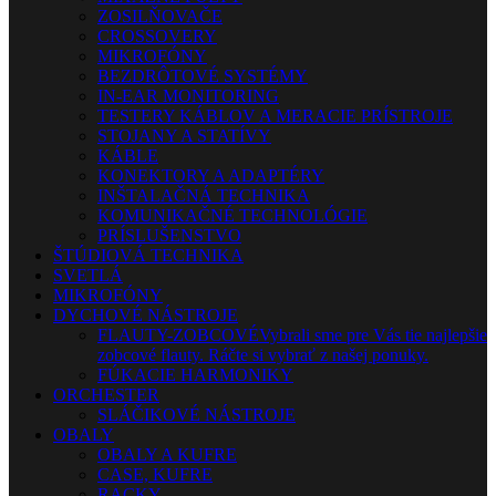
ZOSILŇOVAČE
CROSSOVERY
MIKROFÓNY
BEZDRÔTOVÉ SYSTÉMY
IN-EAR MONITORING
TESTERY KÁBLOV A MERACIE PRÍSTROJE
STOJANY A STATÍVY
KÁBLE
KONEKTORY A ADAPTÉRY
INŠTALAČNÁ TECHNIKA
KOMUNIKAČNÉ TECHNOLÓGIE
PRÍSLUŠENSTVO
ŠTÚDIOVÁ TECHNIKA
SVETLÁ
MIKROFÓNY
DYCHOVÉ NÁSTROJE
FLAUTY-ZOBCOVÉ
Vybrali sme pre Vás tie najlepšie
zobcové flauty. Ráčte si vybrať z našej ponuky.
FÚKACIE HARMONIKY
ORCHESTER
SLÁČIKOVÉ NÁSTROJE
OBALY
OBALY A KUFRE
CASE, KUFRE
RACKY