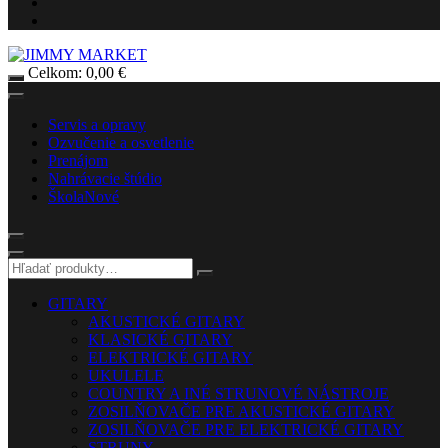
Celkom:
0,00
€
Servis a opravy
Ozvučenie a osvetlenie
Prenájom
Nahrávacie štúdio
Škola
Nové
GITARY
AKUSTICKÉ GITARY
KLASICKÉ GITARY
ELEKTRICKÉ GITARY
UKULELE
COUNTRY A INÉ STRUNOVÉ NÁSTROJE
ZOSILŇOVAČE PRE AKUSTICKÉ GITARY
ZOSILŇOVAČE PRE ELEKTRICKÉ GITARY
STRUNY