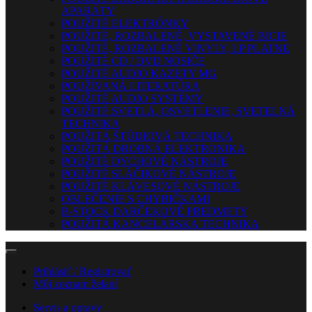
APARÁTY
POUŽITÉ ELEKTRÓNKY
POUŽITÉ, ROZBALENÉ, VYSTAVENÉ BICIE
POUŽITÉ, ROZBALENÉ VINYLY, LP PLATNE
POUŽITÉ CD / DVD NOSIČE
POUŽITÉ AUDIO KAZETY MG
POUŽÍVANÁ LITERATÚRA
POUŽITÉ AUDIO SYSTÉMY
POUŽITÉ SVETLÁ, OSVETLENIE, SVETELNÁ
TECHNIKA
POUŽITÁ ŠTÚDIOVÁ TECHNIKA
POUŽITÁ DROBNÁ ELEKTRONIKA
POUŽITÉ DYCHOVÉ NÁSTROJE
POUŽITÉ SLÁČIKOVÉ NÁSTROJE
POUŽITÉ KLÁVESOVÉ NÁSTROJE
OBLEČENIE S CHYBIČKAMI
B-STOCK DARČEKOVÉ PREDMETY
POUŽITÁ KANCELÁRSKA TECHNIKA
Prihlásiť / Registrovať
Môj zoznam želaní
Servis a opravy