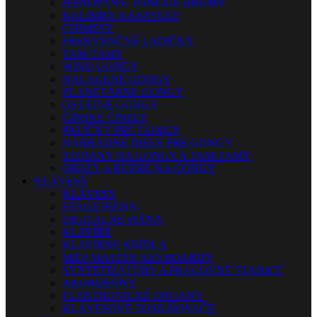
HANDPANY, TONGUE DRUMY
KALIMBY A SANSULY
CHIMESY
FREKVENČNÉ LADIČKY
TAM-TAMY
WIND GONGY
NALADENÉ GONGY
PLANETÁRNE GONGY
OSTATNÉ GONGY
ČÍNSKE ČINELY
PALIČKY PRE GONGY
NÁHRADNÉ DIELY PRE GONGY
STOJANY NA GONGY A TAM-TAMY
OBALY A KUFRE NA GONGY
KLÁVESY
KLÁVESY
STAGE PIÁNA
DIGITÁLNE PIÁNA
KLAVÍRE
KLAVÍRNE KRÍDLA
MIDI MASTER KEYBOARDY
SYNTETIZÁTORY A PRACOVNÉ STANICE
AKORDEÓNY
ELEKTRONICKÉ ORGANY
KLÁVESOVÉ ZOSILŇOVAČE