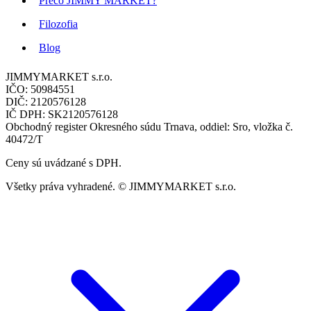
Prečo JIMMY MARKET?
Filozofia
Blog
JIMMYMARKET s.r.o.
IČO: 50984551
DIČ: 2120576128
IČ DPH: SK2120576128
Obchodný register Okresného súdu Trnava, oddiel: Sro, vložka č.
40472/T
Ceny sú uvádzané s DPH.
Všetky práva vyhradené. © JIMMYMARKET s.r.o.