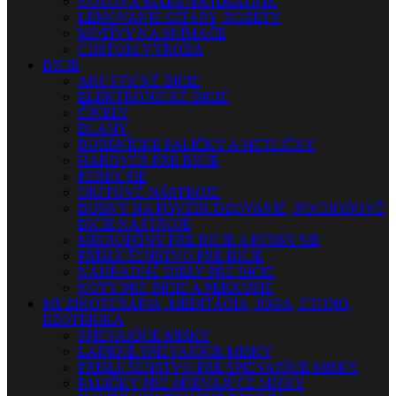
NOTOVÁ MAPA NA HMATNÍK
LEMOVANIE GITARY, ROZETY
MOTÍVY NA SNÍMAČE
CUSTOM VÝROBA
BICIE
AKUSTICKÉ BICIE
ELEKTRONICKÉ BICIE
ČINELY
BLANY
BUBENÍCKE PALIČKY A METLIČKY
HARDVÉR PRE BICIE
PERKUSIE
ORFFOVÉ NÁSTROJE
BUBNY NA POVZBUDZOVANIE, POCHODOVÉ
BICIE NÁSTROJE
MIKROFÓNY PRE BICIE A PERKUSIE
PRÍSLUŠENSTVO PRE BICIE
NÁHRADNÉ DIELY PRE BICIE
NOTY PRE BICIE A PERKUSIE
MUZIKOTERAPIA, MEDITÁCIA, JOGA, ETHNO,
EZOTERIKA
SPIEVAJÚCE MISKY
LADENÉ SPIEVAJÚCE MISKY
PRISLUŠENSTVO PRE SPIEVAJÚCE MISKY
PALIČKY PRE SPIEVAJÚCE MISKY