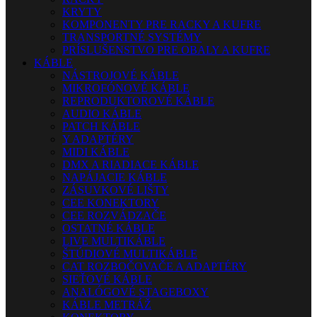
KRYTY
KOMPONENTY PRE RACKY A KUFRE
TRANSPORTNÉ SYSTÉMY
PRÍSLUŠENSTVO PRE OBALY A KUFRE
KÁBLE
NÁSTROJOVÉ KÁBLE
MIKROFÓNOVÉ KÁBLE
REPRODUKTOROVÉ KÁBLE
AUDIO KÁBLE
PATCH KÁBLE
Y ADAPTÉRY
MIDI KÁBLE
DMX A RIADIACE KÁBLE
NAPÁJACIE KÁBLE
ZÁSUVKOVÉ LIŠTY
CEE KONEKTORY
CEE ROZVÁDZAČE
OSTATNÉ KÁBLE
LIVE MULTIKÁBLE
ŠTÚDIOVÉ MULTIKÁBLE
CAT ROZBOČOVAČE A ADAPTÉRY
SIEŤOVÉ KÁBLE
ANALÓGOVÉ STAGEBOXY
KÁBLE METRÁŽ