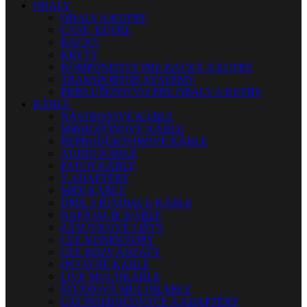
OBALY
OBALY A KUFRE
CASE, KUFRE
RACKY
KRYTY
KOMPONENTY PRE RACKY A KUFRE
TRANSPORTNÉ SYSTÉMY
PRÍSLUŠENSTVO PRE OBALY A KUFRE
KÁBLE
NÁSTROJOVÉ KÁBLE
MIKROFÓNOVÉ KÁBLE
REPRODUKTOROVÉ KÁBLE
AUDIO KÁBLE
PATCH KÁBLE
Y ADAPTÉRY
MIDI KÁBLE
DMX A RIADIACE KÁBLE
NAPÁJACIE KÁBLE
ZÁSUVKOVÉ LIŠTY
CEE KONEKTORY
CEE ROZVÁDZAČE
OSTATNÉ KÁBLE
LIVE MULTIKÁBLE
ŠTÚDIOVÉ MULTIKÁBLE
CAT ROZBOČOVAČE A ADAPTÉRY