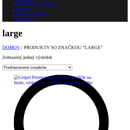
Ozvučenie a osvetlenie
Prenájom
Nahrávacie štúdio
Škola
Nové
large
DOMOV
/ PRODUKTY SO ZNAČKOU “LARGE”
Zobrazený jediný výsledok