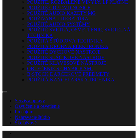
POUŽITÉ, ROZBALENÉ VINYLY, LP PLATNE
POUŽITÉ CD / DVD NOSIČE
POUŽITÉ AUDIO KAZETY MG
POUŽÍVANÁ LITERATÚRA
POUŽITÉ AUDIO SYSTÉMY
POUŽITÉ SVETLÁ, OSVETLENIE, SVETELNÁ
TECHNIKA
POUŽITÁ ŠTÚDIOVÁ TECHNIKA
POUŽITÁ DROBNÁ ELEKTRONIKA
POUŽITÉ DYCHOVÉ NÁSTROJE
POUŽITÉ SLÁČIKOVÉ NÁSTROJE
POUŽITÉ KLÁVESOVÉ NÁSTROJE
OBLEČENIE S CHYBIČKAMI
B-STOCK DARČEKOVÉ PREDMETY
POUŽITÁ KANCELÁRSKA TECHNIKA
Servis a opravy
Ozvučenie a osvetlenie
Prenájom
Nahrávacie štúdio
Škola
Nové