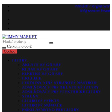
Preskočiť
Prihlásiť / Registrovať
na
Môj zoznam želaní
obsah
Celkom:
0,00
€
Obchod
GITARY
AKUSTICKÉ GITARY
KLASICKÉ GITARY
ELEKTRICKÉ GITARY
UKULELE
COUNTRY A INÉ STRUNOVÉ NÁSTROJE
ZOSILŇOVAČE PRE AKUSTICKÉ GITARY
ZOSILŇOVAČE PRE ELEKTRICKÉ GITARY
STRUNY
GITAROVÉ EFEKTY
GITAROVÉ SNÍMAČE
PRÍSLUŠENSTVO PRE GITARY