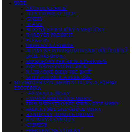
BICIE
AKUSTICKÉ BICIE
ELEKTRONICKÉ BICIE
ČINELY
BLANY
BUBENÍCKE PALIČKY A METLIČKY
HARDVÉR PRE BICIE
PERKUSIE
ORFFOVÉ NÁSTROJE
BUBNY NA POVZBUDZOVANIE, POCHODOVÉ
BICIE NÁSTROJE
MIKROFÓNY PRE BICIE A PERKUSIE
PRÍSLUŠENSTVO PRE BICIE
NÁHRADNÉ DIELY PRE BICIE
NOTY PRE BICIE A PERKUSIE
MUZIKOTERAPIA, MEDITÁCIA, JOGA, ETHNO,
EZOTERIKA
SPIEVAJÚCE MISKY
LADENÉ SPIEVAJÚCE MISKY
PRISLUŠENSTVO PRE SPIEVAJÚCE MISKY
PALIČKY PRE SPIEVAJÚCE MISKY
HANDPANY, TONGUE DRUMY
KALIMBY A SANSULY
CHIMESY
FREKVENČNÉ LADIČKY