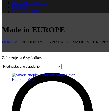
Ozvučenie a osvetlenie
Prenájom
Nahrávacie štúdio
Škola
Nové
Made in EUROPE
DOMOV
/ PRODUKTY SO ZNAČKOU “MADE IN EUROPE”
Zobrazuje sa 6 výsledkov