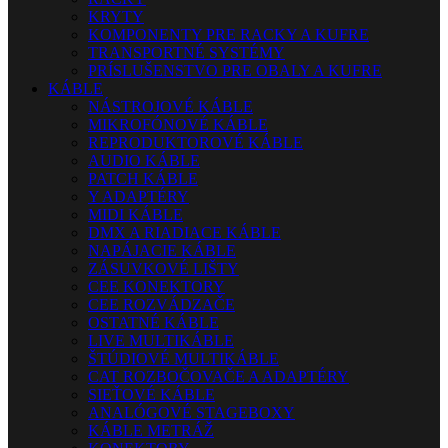
KRYTY
KOMPONENTY PRE RACKY A KUFRE
TRANSPORTNÉ SYSTÉMY
PRÍSLUŠENSTVO PRE OBALY A KUFRE
KÁBLE
NÁSTROJOVÉ KÁBLE
MIKROFÓNOVÉ KÁBLE
REPRODUKTOROVÉ KÁBLE
AUDIO KÁBLE
PATCH KÁBLE
Y ADAPTÉRY
MIDI KÁBLE
DMX A RIADIACE KÁBLE
NAPÁJACIE KÁBLE
ZÁSUVKOVÉ LIŠTY
CEE KONEKTORY
CEE ROZVÁDZAČE
OSTATNÉ KÁBLE
LIVE MULTIKÁBLE
ŠTÚDIOVÉ MULTIKÁBLE
CAT ROZBOČOVAČE A ADAPTÉRY
SIEŤOVÉ KÁBLE
ANALÓGOVÉ STAGEBOXY
KÁBLE METRÁŽ