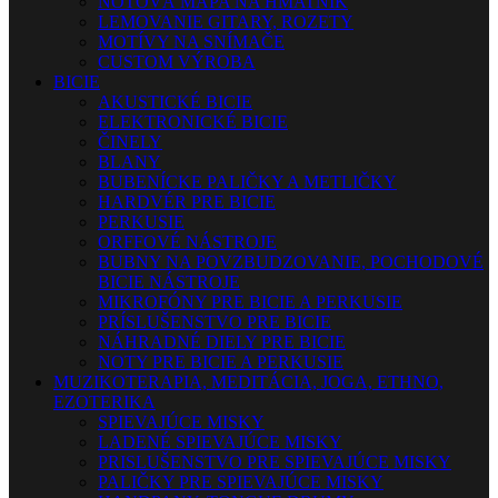
NOTOVÁ MAPA NA HMATNÍK
LEMOVANIE GITARY, ROZETY
MOTÍVY NA SNÍMAČE
CUSTOM VÝROBA
BICIE
AKUSTICKÉ BICIE
ELEKTRONICKÉ BICIE
ČINELY
BLANY
BUBENÍCKE PALIČKY A METLIČKY
HARDVÉR PRE BICIE
PERKUSIE
ORFFOVÉ NÁSTROJE
BUBNY NA POVZBUDZOVANIE, POCHODOVÉ
BICIE NÁSTROJE
MIKROFÓNY PRE BICIE A PERKUSIE
PRÍSLUŠENSTVO PRE BICIE
NÁHRADNÉ DIELY PRE BICIE
NOTY PRE BICIE A PERKUSIE
MUZIKOTERAPIA, MEDITÁCIA, JOGA, ETHNO,
EZOTERIKA
SPIEVAJÚCE MISKY
LADENÉ SPIEVAJÚCE MISKY
PRISLUŠENSTVO PRE SPIEVAJÚCE MISKY
PALIČKY PRE SPIEVAJÚCE MISKY