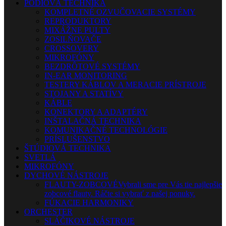
PÓDIOVÁ TECHNIKA
KOMPLETNÉ OZVUČOVACIE SYSTÉMY
REPRODUKTORY
MIXÁŽNE PULTY
ZOSILŇOVAČE
CROSSOVERY
MIKROFÓNY
BEZDRÔTOVÉ SYSTÉMY
IN-EAR MONITORING
TESTERY KÁBLOV A MERACIE PRÍSTROJE
STOJANY A STATÍVY
KÁBLE
KONEKTORY A ADAPTÉRY
INŠTALAČNÁ TECHNIKA
KOMUNIKAČNÉ TECHNOLÓGIE
PRÍSLUŠENSTVO
ŠTÚDIOVÁ TECHNIKA
SVETLÁ
MIKROFÓNY
DYCHOVÉ NÁSTROJE
FLAUTY-ZOBCOVÉ
Vybrali sme pre Vás tie najlepšie
zobcové flauty. Ráčte si vybrať z našej ponuky.
FÚKACIE HARMONIKY
ORCHESTER
SLÁČIKOVÉ NÁSTROJE