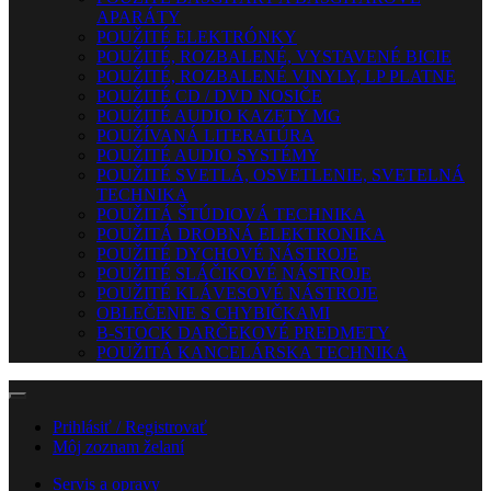
APARÁTY
POUŽITÉ ELEKTRÓNKY
POUŽITÉ, ROZBALENÉ, VYSTAVENÉ BICIE
POUŽITÉ, ROZBALENÉ VINYLY, LP PLATNE
POUŽITÉ CD / DVD NOSIČE
POUŽITÉ AUDIO KAZETY MG
POUŽÍVANÁ LITERATÚRA
POUŽITÉ AUDIO SYSTÉMY
POUŽITÉ SVETLÁ, OSVETLENIE, SVETELNÁ
TECHNIKA
POUŽITÁ ŠTÚDIOVÁ TECHNIKA
POUŽITÁ DROBNÁ ELEKTRONIKA
POUŽITÉ DYCHOVÉ NÁSTROJE
POUŽITÉ SLÁČIKOVÉ NÁSTROJE
POUŽITÉ KLÁVESOVÉ NÁSTROJE
OBLEČENIE S CHYBIČKAMI
B-STOCK DARČEKOVÉ PREDMETY
POUŽITÁ KANCELÁRSKA TECHNIKA
Prihlásiť / Registrovať
Môj zoznam želaní
Servis a opravy