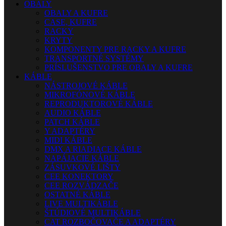
OBALY
OBALY A KUFRE
CASE, KUFRE
RACKY
KRYTY
KOMPONENTY PRE RACKY A KUFRE
TRANSPORTNÉ SYSTÉMY
PRÍSLUŠENSTVO PRE OBALY A KUFRE
KÁBLE
NÁSTROJOVÉ KÁBLE
MIKROFÓNOVÉ KÁBLE
REPRODUKTOROVÉ KÁBLE
AUDIO KÁBLE
PATCH KÁBLE
Y ADAPTÉRY
MIDI KÁBLE
DMX A RIADIACE KÁBLE
NAPÁJACIE KÁBLE
ZÁSUVKOVÉ LIŠTY
CEE KONEKTORY
CEE ROZVÁDZAČE
OSTATNÉ KÁBLE
LIVE MULTIKÁBLE
ŠTÚDIOVÉ MULTIKÁBLE
CAT ROZBOČOVAČE A ADAPTÉRY