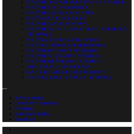
POUŽITÉ, ROZBALENÉ VINYLY, LP PLATNE
POUŽITÉ CD / DVD NOSIČE
POUŽITÉ AUDIO KAZETY MG
POUŽÍVANÁ LITERATÚRA
POUŽITÉ AUDIO SYSTÉMY
POUŽITÉ SVETLÁ, OSVETLENIE, SVETELNÁ
TECHNIKA
POUŽITÁ ŠTÚDIOVÁ TECHNIKA
POUŽITÁ DROBNÁ ELEKTRONIKA
POUŽITÉ DYCHOVÉ NÁSTROJE
POUŽITÉ SLÁČIKOVÉ NÁSTROJE
POUŽITÉ KLÁVESOVÉ NÁSTROJE
OBLEČENIE S CHYBIČKAMI
B-STOCK DARČEKOVÉ PREDMETY
POUŽITÁ KANCELÁRSKA TECHNIKA
Servis a opravy
Ozvučenie a osvetlenie
Prenájom
Nahrávacie štúdio
Škola
Nové