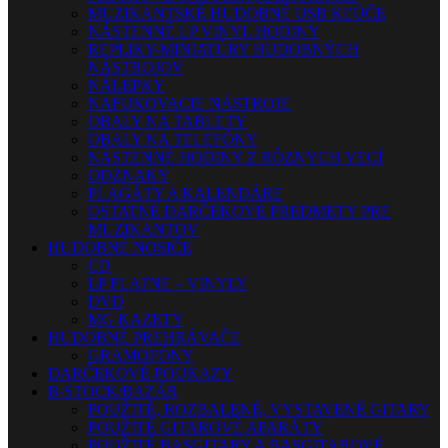
MUZIKANTSKÉ HUDOBNÉ USB KĽÚČE
NÁSTENNÉ LP VINYL HODINY
REPLIKY-MINIATÚRY HUDOBNÝCH
NÁSTROJOV
NÁLEPKY
NAFUKOVACIE NÁSTROJE
OBALY NA TABLETY
OBALY NA TELEFÓNY
NÁSTENNÉ HODINY Z RÔZNYCH VECÍ
ODZNAKY
PLAGÁTY A KALENDÁRE
OSTATNÉ DARČEKOVÉ PREDMETY PRE
MUZIKANTOV
HUDOBNÉ NOSIČE
CD
LP PLATNE – VINYLY
DVD
MG KAZETY
HUDOBNÉ PREHRÁVAČE
GRAMOFÓNY
DARČEKOVÉ POUKAZY
B-STOCK/BAZÁR
POUŽITÉ, ROZBALENÉ, VYSTAVENÉ GITARY
POUŽITÉ GITAROVÉ APARÁTY
POUŽITÉ BASGITARY A BASGITAROVÉ