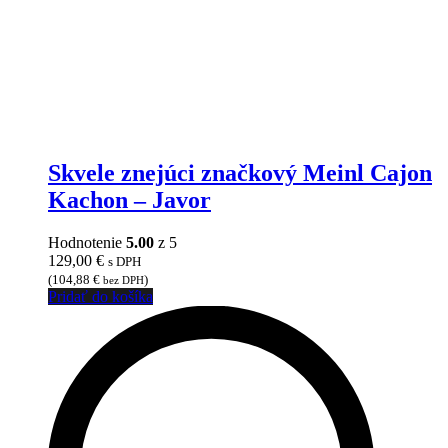
Skvele znejúci značkový Meinl Cajon
Kachon – Javor
Hodnotenie
5.00
z 5
129,00
€
s DPH
(
104,88
€
)
bez DPH
Pridať do košíka