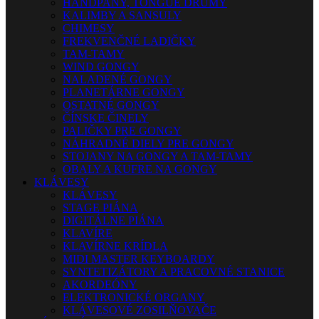
HANDPANY, TONGUE DRUMY
KALIMBY A SANSULY
CHIMESY
FREKVENČNÉ LADIČKY
TAM-TAMY
WIND GONGY
NALADENÉ GONGY
PLANETÁRNE GONGY
OSTATNÉ GONGY
ČÍNSKE ČINELY
PALIČKY PRE GONGY
NÁHRADNÉ DIELY PRE GONGY
STOJANY NA GONGY A TAM-TAMY
OBALY A KUFRE NA GONGY
KLÁVESY
KLÁVESY
STAGE PIÁNA
DIGITÁLNE PIÁNA
KLAVÍRE
KLAVÍRNE KRÍDLA
MIDI MASTER KEYBOARDY
SYNTETIZÁTORY A PRACOVNÉ STANICE
AKORDEÓNY
ELEKTRONICKÉ ORGANY
KLÁVESOVÉ ZOSILŇOVAČE