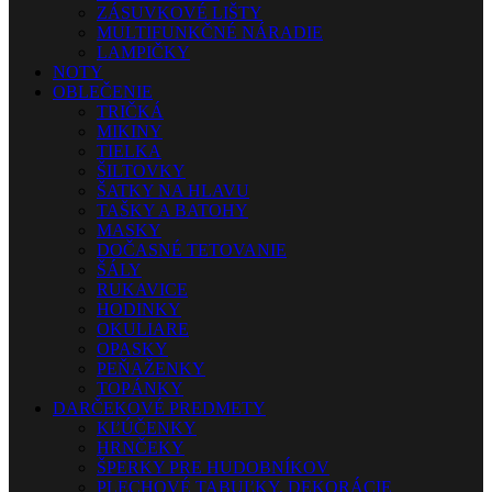
ZÁSUVKOVÉ LIŠTY
MULTIFUNKČNÉ NÁRADIE
LAMPIČKY
NOTY
OBLEČENIE
TRIČKÁ
MIKINY
TIELKA
ŠILTOVKY
ŠATKY NA HLAVU
TAŠKY A BATOHY
MASKY
DOČASNÉ TETOVANIE
ŠÁLY
RUKAVICE
HODINKY
OKULIARE
OPASKY
PEŇAŽENKY
TOPÁNKY
DARČEKOVÉ PREDMETY
KĽÚČENKY
HRNČEKY
ŠPERKY PRE HUDOBNÍKOV
PLECHOVÉ TABUĽKY, DEKORÁCIE