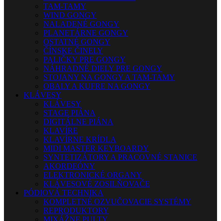
TAM-TAMY
WIND GONGY
NALADENÉ GONGY
PLANETÁRNE GONGY
OSTATNÉ GONGY
ČÍNSKE ČINELY
PALIČKY PRE GONGY
NÁHRADNÉ DIELY PRE GONGY
STOJANY NA GONGY A TAM-TAMY
OBALY A KUFRE NA GONGY
KLÁVESY
KLÁVESY
STAGE PIÁNA
DIGITÁLNE PIÁNA
KLAVÍRE
KLAVÍRNE KRÍDLA
MIDI MASTER KEYBOARDY
SYNTETIZÁTORY A PRACOVNÉ STANICE
AKORDEÓNY
ELEKTRONICKÉ ORGANY
KLÁVESOVÉ ZOSILŇOVAČE
PÓDIOVÁ TECHNIKA
KOMPLETNÉ OZVUČOVACIE SYSTÉMY
REPRODUKTORY
MIXÁŽNE PULTY