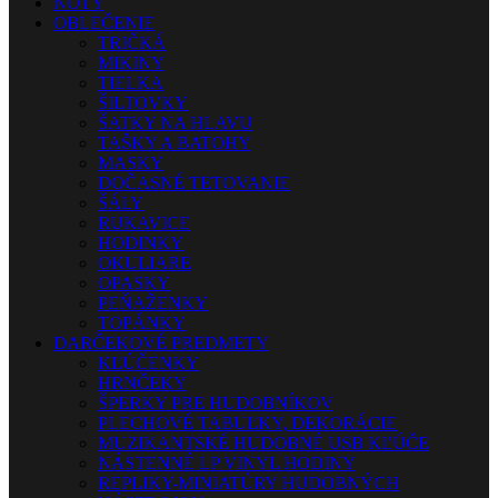
NOTY
OBLEČENIE
TRIČKÁ
MIKINY
TIELKA
ŠILTOVKY
ŠATKY NA HLAVU
TAŠKY A BATOHY
MASKY
DOČASNÉ TETOVANIE
ŠÁLY
RUKAVICE
HODINKY
OKULIARE
OPASKY
PEŇAŽENKY
TOPÁNKY
DARČEKOVÉ PREDMETY
KĽÚČENKY
HRNČEKY
ŠPERKY PRE HUDOBNÍKOV
PLECHOVÉ TABUĽKY, DEKORÁCIE
MUZIKANTSKÉ HUDOBNÉ USB KĽÚČE
NÁSTENNÉ LP VINYL HODINY
REPLIKY-MINIATÚRY HUDOBNÝCH