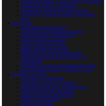
NÁHRADNÉ DIELY A SÚČIASTKY NA GITARY
GITAROVÝ SERVIS – NÁRADIE
BEZDRÔTOVÉ SYSTÉMY PRE GITARY
GITAROVÉ UČEBNICE, ŠKOLY, SPEVNÍKY,
DVD
BASGITARY
ELEKTRICKÉ BASGITARY
ELEKTRO AKUSTICKÉ BASGITARY
BASGITAROVÉ ZOSILŇOVAČE
STRUNY PRE BASGITARY
EFEKTY PRE BASGITARY
SNÍMAČE PRE BASGITARY
PRÍSLUŠENSTVO PRE BASGITARY
NÁHRADNÉ DIELY A SÚČIASTKY NA
BASGITARY
BEZDRÔTOVÉ SYSTÉMY PRE BASGITARY
BASGITAROVÉ ŠKOLY, UČEBNICE, DVD
GITAROVÝ TUNING
NÁLEPKY NA HMATNÍK
NÁLEPKY NA TELO NÁSTROJA
NÁLEPKY NA HLAVU – HEADSTOCK
NOTOVÁ MAPA NA HMATNÍK
LEMOVANIE GITARY, ROZETY
MOTÍVY NA SNÍMAČE
CUSTOM VÝROBA