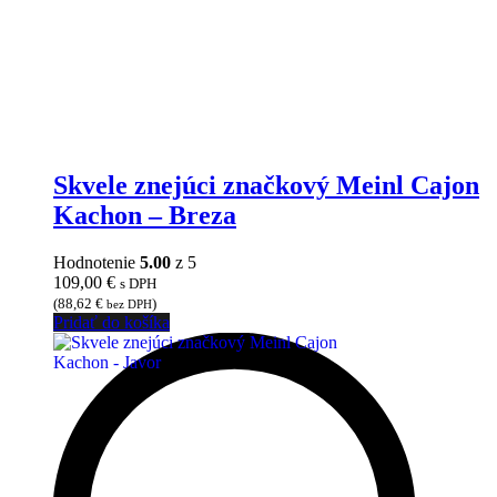
Skvele znejúci značkový Meinl Cajon
Kachon – Breza
Hodnotenie
5.00
z 5
109,00
€
s DPH
(
88,62
€
)
bez DPH
Pridať do košíka