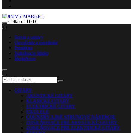
Celkom:
0,00
€
Servis a opravy
Ozvučenie a osvetlenie
Prenájom
Nahrávacie štúdio
Škola
Nové
GITARY
AKUSTICKÉ GITARY
KLASICKÉ GITARY
ELEKTRICKÉ GITARY
UKULELE
COUNTRY A INÉ STRUNOVÉ NÁSTROJE
ZOSILŇOVAČE PRE AKUSTICKÉ GITARY
ZOSILŇOVAČE PRE ELEKTRICKÉ GITARY
STRUNY