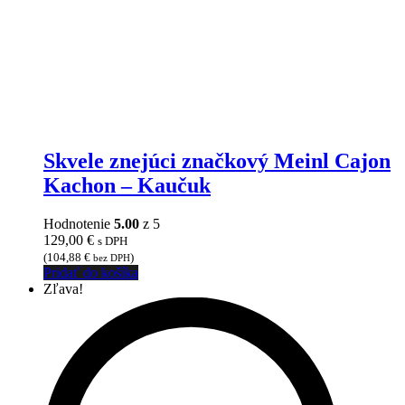
Skvele znejúci značkový Meinl Cajon
Kachon – Kaučuk
Hodnotenie
5.00
z 5
129,00
€
s DPH
(
104,88
€
)
bez DPH
Pridať do košíka
Zľava!