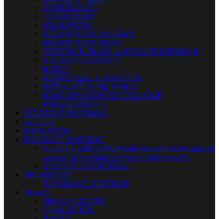
ZOSILŇOVAČE
CROSSOVERY
MIKROFÓNY
BEZDRÔTOVÉ SYSTÉMY
IN-EAR MONITORING
TESTERY KÁBLOV A MERACIE PRÍSTROJE
STOJANY A STATÍVY
KÁBLE
KONEKTORY A ADAPTÉRY
INŠTALAČNÁ TECHNIKA
KOMUNIKAČNÉ TECHNOLÓGIE
PRÍSLUŠENSTVO
ŠTÚDIOVÁ TECHNIKA
SVETLÁ
MIKROFÓNY
DYCHOVÉ NÁSTROJE
FLAUTY-ZOBCOVÉ
Vybrali sme pre Vás tie najlepšie
zobcové flauty. Ráčte si vybrať z našej ponuky.
FÚKACIE HARMONIKY
ORCHESTER
SLÁČIKOVÉ NÁSTROJE
OBALY
OBALY A KUFRE
CASE, KUFRE
RACKY