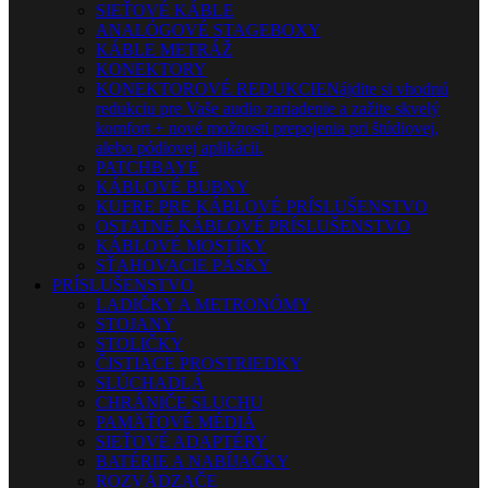
SIEŤOVÉ KÁBLE
ANALÓGOVÉ STAGEBOXY
KÁBLE METRÁŽ
KONEKTORY
KONEKTOROVÉ REDUKCIE
Nájdite si vhodnú
redukciu pre Vaše audio zariadenie a zažite skvelý
komfort + nové možnosti prepojenia pri štúdiovej,
alebo pódiovej aplikácii.
PATCHBAYE
KÁBLOVÉ BUBNY
KUFRE PRE KÁBLOVÉ PRÍSLUŠENSTVO
OSTATNÉ KÁBLOVÉ PRÍSLUŠENSTVO
KÁBLOVÉ MOSTÍKY
SŤAHOVACIE PÁSKY
PRÍSLUŠENSTVO
LADIČKY A METRONÓMY
STOJANY
STOLIČKY
ČISTIACE PROSTRIEDKY
SLÚCHADLÁ
CHRÁNIČE SLUCHU
PAMÄŤOVÉ MÉDIÁ
SIEŤOVÉ ADAPTÉRY
BATÉRIE A NABÍJAČKY
ROZVÁDZAČE