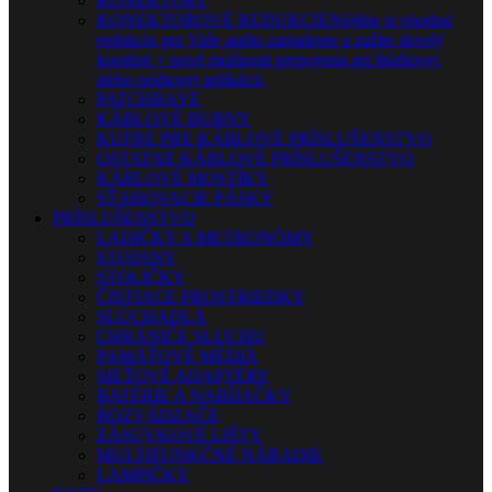
KONEKTORY
KONEKTOROVÉ REDUKCIE
Nájdite si vhodnú
redukciu pre Vaše audio zariadenie a zažite skvelý
komfort + nové možnosti prepojenia pri štúdiovej,
alebo pódiovej aplikácii.
PATCHBAYE
KÁBLOVÉ BUBNY
KUFRE PRE KÁBLOVÉ PRÍSLUŠENSTVO
OSTATNÉ KÁBLOVÉ PRÍSLUŠENSTVO
KÁBLOVÉ MOSTÍKY
SŤAHOVACIE PÁSKY
PRÍSLUŠENSTVO
LADIČKY A METRONÓMY
STOJANY
STOLIČKY
ČISTIACE PROSTRIEDKY
SLÚCHADLÁ
CHRÁNIČE SLUCHU
PAMÄŤOVÉ MÉDIÁ
SIEŤOVÉ ADAPTÉRY
BATÉRIE A NABÍJAČKY
ROZVÁDZAČE
ZÁSUVKOVÉ LIŠTY
MULTIFUNKČNÉ NÁRADIE
LAMPIČKY