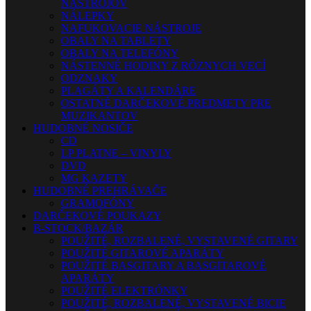
NÁSTROJOV
NÁLEPKY
NAFUKOVACIE NÁSTROJE
OBALY NA TABLETY
OBALY NA TELEFÓNY
NÁSTENNÉ HODINY Z RÔZNYCH VECÍ
ODZNAKY
PLAGÁTY A KALENDÁRE
OSTATNÉ DARČEKOVÉ PREDMETY PRE
MUZIKANTOV
HUDOBNÉ NOSIČE
CD
LP PLATNE – VINYLY
DVD
MG KAZETY
HUDOBNÉ PREHRÁVAČE
GRAMOFÓNY
DARČEKOVÉ POUKAZY
B-STOCK/BAZÁR
POUŽITÉ, ROZBALENÉ, VYSTAVENÉ GITARY
POUŽITÉ GITAROVÉ APARÁTY
POUŽITÉ BASGITARY A BASGITAROVÉ
APARÁTY
POUŽITÉ ELEKTRÓNKY
POUŽITÉ, ROZBALENÉ, VYSTAVENÉ BICIE