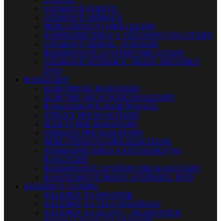
GITAROVÉ EFEKTY
GITAROVÉ SNÍMAČE
PRÍSLUŠENSTVO PRE GITARY
NÁHRADNÉ DIELY A SÚČIASTKY NA GITARY
GITAROVÝ SERVIS – NÁRADIE
BEZDRÔTOVÉ SYSTÉMY PRE GITARY
GITAROVÉ UČEBNICE, ŠKOLY, SPEVNÍKY,
DVD
BASGITARY
ELEKTRICKÉ BASGITARY
ELEKTRO AKUSTICKÉ BASGITARY
BASGITAROVÉ ZOSILŇOVAČE
STRUNY PRE BASGITARY
EFEKTY PRE BASGITARY
SNÍMAČE PRE BASGITARY
PRÍSLUŠENSTVO PRE BASGITARY
NÁHRADNÉ DIELY A SÚČIASTKY NA
BASGITARY
BEZDRÔTOVÉ SYSTÉMY PRE BASGITARY
BASGITAROVÉ ŠKOLY, UČEBNICE, DVD
GITAROVÝ TUNING
NÁLEPKY NA HMATNÍK
NÁLEPKY NA TELO NÁSTROJA
NÁLEPKY NA HLAVU – HEADSTOCK