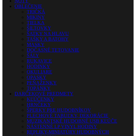
NOTY
OBLEČENIE
TRIČKÁ
MIKINY
TIELKA
ŠILTOVKY
ŠATKY NA HLAVU
TAŠKY A BATOHY
MASKY
DOČASNÉ TETOVANIE
ŠÁLY
RUKAVICE
HODINKY
OKULIARE
OPASKY
PEŇAŽENKY
TOPÁNKY
DARČEKOVÉ PREDMETY
KĽÚČENKY
HRNČEKY
ŠPERKY PRE HUDOBNÍKOV
PLECHOVÉ TABUĽKY, DEKORÁCIE
MUZIKANTSKÉ HUDOBNÉ USB KĽÚČE
NÁSTENNÉ LP VINYL HODINY
REPLIKY-MINIATÚRY HUDOBNÝCH