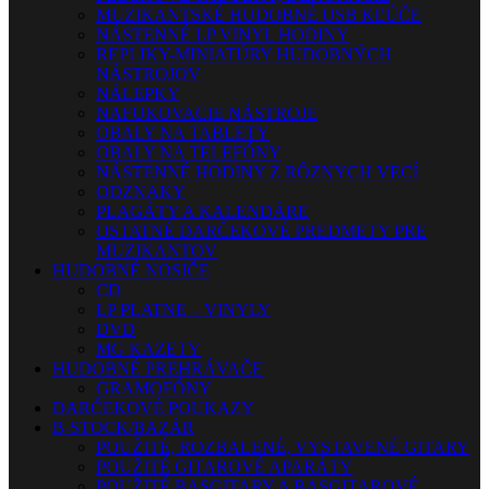
MUZIKANTSKÉ HUDOBNÉ USB KĽÚČE
NÁSTENNÉ LP VINYL HODINY
REPLIKY-MINIATÚRY HUDOBNÝCH
NÁSTROJOV
NÁLEPKY
NAFUKOVACIE NÁSTROJE
OBALY NA TABLETY
OBALY NA TELEFÓNY
NÁSTENNÉ HODINY Z RÔZNYCH VECÍ
ODZNAKY
PLAGÁTY A KALENDÁRE
OSTATNÉ DARČEKOVÉ PREDMETY PRE
MUZIKANTOV
HUDOBNÉ NOSIČE
CD
LP PLATNE – VINYLY
DVD
MG KAZETY
HUDOBNÉ PREHRÁVAČE
GRAMOFÓNY
DARČEKOVÉ POUKAZY
B-STOCK/BAZÁR
POUŽITÉ, ROZBALENÉ, VYSTAVENÉ GITARY
POUŽITÉ GITAROVÉ APARÁTY
POUŽITÉ BASGITARY A BASGITAROVÉ