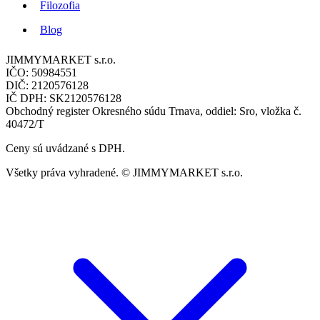
Filozofia
Blog
JIMMYMARKET s.r.o.
IČO: 50984551
DIČ: 2120576128
IČ DPH: SK2120576128
Obchodný register Okresného súdu Trnava, oddiel: Sro, vložka č.
40472/T
Ceny sú uvádzané s DPH.
Všetky práva vyhradené. © JIMMYMARKET s.r.o.