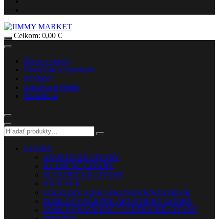
Celkom:
0,00
€
Servis a opravy
Ozvučenie a osvetlenie
Prenájom
Nahrávacie štúdio
Škola
Nové
GITARY
AKUSTICKÉ GITARY
KLASICKÉ GITARY
ELEKTRICKÉ GITARY
UKULELE
COUNTRY A INÉ STRUNOVÉ NÁSTROJE
ZOSILŇOVAČE PRE AKUSTICKÉ GITARY
ZOSILŇOVAČE PRE ELEKTRICKÉ GITARY
STRUNY