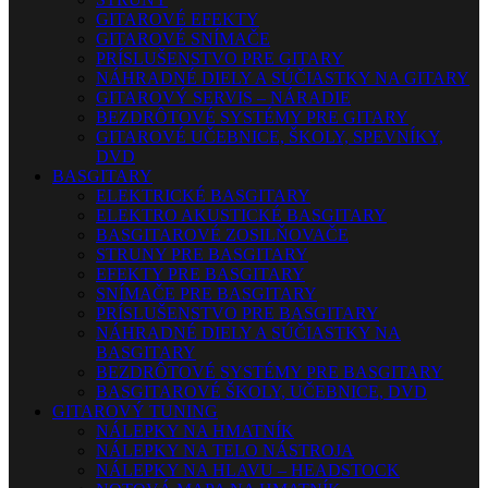
GITAROVÉ EFEKTY
GITAROVÉ SNÍMAČE
PRÍSLUŠENSTVO PRE GITARY
NÁHRADNÉ DIELY A SÚČIASTKY NA GITARY
GITAROVÝ SERVIS – NÁRADIE
BEZDRÔTOVÉ SYSTÉMY PRE GITARY
GITAROVÉ UČEBNICE, ŠKOLY, SPEVNÍKY,
DVD
BASGITARY
ELEKTRICKÉ BASGITARY
ELEKTRO AKUSTICKÉ BASGITARY
BASGITAROVÉ ZOSILŇOVAČE
STRUNY PRE BASGITARY
EFEKTY PRE BASGITARY
SNÍMAČE PRE BASGITARY
PRÍSLUŠENSTVO PRE BASGITARY
NÁHRADNÉ DIELY A SÚČIASTKY NA
BASGITARY
BEZDRÔTOVÉ SYSTÉMY PRE BASGITARY
BASGITAROVÉ ŠKOLY, UČEBNICE, DVD
GITAROVÝ TUNING
NÁLEPKY NA HMATNÍK
NÁLEPKY NA TELO NÁSTROJA
NÁLEPKY NA HLAVU – HEADSTOCK