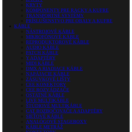
KRYTY
KOMPONENTY PRE RACKY A KUFRE
TRANSPORTNÉ SYSTÉMY
PRÍSLUŠENSTVO PRE OBALY A KUFRE
KÁBLE
NÁSTROJOVÉ KÁBLE
MIKROFÓNOVÉ KÁBLE
REPRODUKTOROVÉ KÁBLE
AUDIO KÁBLE
PATCH KÁBLE
Y ADAPTÉRY
MIDI KÁBLE
DMX A RIADIACE KÁBLE
NAPÁJACIE KÁBLE
ZÁSUVKOVÉ LIŠTY
CEE KONEKTORY
CEE ROZVÁDZAČE
OSTATNÉ KÁBLE
LIVE MULTIKÁBLE
ŠTÚDIOVÉ MULTIKÁBLE
CAT ROZBOČOVAČE A ADAPTÉRY
SIEŤOVÉ KÁBLE
ANALÓGOVÉ STAGEBOXY
KÁBLE METRÁŽ