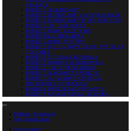
APARÁTY
POUŽITÉ ELEKTRÓNKY
POUŽITÉ, ROZBALENÉ, VYSTAVENÉ BICIE
POUŽITÉ, ROZBALENÉ VINYLY, LP PLATNE
POUŽITÉ CD / DVD NOSIČE
POUŽITÉ AUDIO KAZETY MG
POUŽÍVANÁ LITERATÚRA
POUŽITÉ AUDIO SYSTÉMY
POUŽITÉ SVETLÁ, OSVETLENIE, SVETELNÁ
TECHNIKA
POUŽITÁ ŠTÚDIOVÁ TECHNIKA
POUŽITÁ DROBNÁ ELEKTRONIKA
POUŽITÉ DYCHOVÉ NÁSTROJE
POUŽITÉ SLÁČIKOVÉ NÁSTROJE
POUŽITÉ KLÁVESOVÉ NÁSTROJE
OBLEČENIE S CHYBIČKAMI
B-STOCK DARČEKOVÉ PREDMETY
POUŽITÁ KANCELÁRSKA TECHNIKA
Prihlásiť / Registrovať
Môj zoznam želaní
Servis a opravy