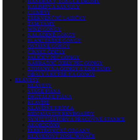
HANDPANY, TONGUE DRUMY
KALIMBY A SANSULY
CHIMESY
FREKVENČNÉ LADIČKY
TAM-TAMY
WIND GONGY
NALADENÉ GONGY
PLANETÁRNE GONGY
OSTATNÉ GONGY
ČÍNSKE ČINELY
PALIČKY PRE GONGY
NÁHRADNÉ DIELY PRE GONGY
STOJANY NA GONGY A TAM-TAMY
OBALY A KUFRE NA GONGY
KLÁVESY
KLÁVESY
STAGE PIÁNA
DIGITÁLNE PIÁNA
KLAVÍRE
KLAVÍRNE KRÍDLA
MIDI MASTER KEYBOARDY
SYNTETIZÁTORY A PRACOVNÉ STANICE
AKORDEÓNY
ELEKTRONICKÉ ORGANY
KLÁVESOVÉ ZOSILŇOVAČE