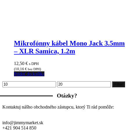
Mikrofónny kábel Mono Jack 3.5mm
– XLR Samica, 1.2m
12,50
€
s DPH
(
10,16
€
)
bez DPH
Pridať do košíka
Minimálna
Maximálna
Filter
cena
cena
Otázky?
Kontaktuj nášho obchodného zástupcu, ktorý Ti rád pomôže:
info@jimmymarket.sk
+421 904 514 850