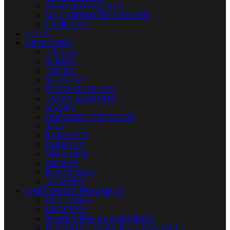
ZÁSUVKOVÉ LIŠTY
MULTIFUNKČNÉ NÁRADIE
LAMPIČKY
NOTY
OBLEČENIE
TRIČKÁ
MIKINY
TIELKA
ŠILTOVKY
ŠATKY NA HLAVU
TAŠKY A BATOHY
MASKY
DOČASNÉ TETOVANIE
ŠÁLY
RUKAVICE
HODINKY
OKULIARE
OPASKY
PEŇAŽENKY
TOPÁNKY
DARČEKOVÉ PREDMETY
KĽÚČENKY
HRNČEKY
ŠPERKY PRE HUDOBNÍKOV
PLECHOVÉ TABUĽKY, DEKORÁCIE