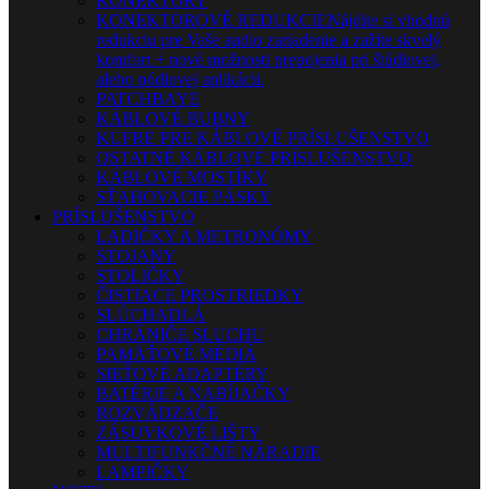
KONEKTORY
KONEKTOROVÉ REDUKCIE
Nájdite si vhodnú
redukciu pre Vaše audio zariadenie a zažite skvelý
komfort + nové možnosti prepojenia pri štúdiovej,
alebo pódiovej aplikácii.
PATCHBAYE
KÁBLOVÉ BUBNY
KUFRE PRE KÁBLOVÉ PRÍSLUŠENSTVO
OSTATNÉ KÁBLOVÉ PRÍSLUŠENSTVO
KÁBLOVÉ MOSTÍKY
SŤAHOVACIE PÁSKY
PRÍSLUŠENSTVO
LADIČKY A METRONÓMY
STOJANY
STOLIČKY
ČISTIACE PROSTRIEDKY
SLÚCHADLÁ
CHRÁNIČE SLUCHU
PAMÄŤOVÉ MÉDIÁ
SIEŤOVÉ ADAPTÉRY
BATÉRIE A NABÍJAČKY
ROZVÁDZAČE
ZÁSUVKOVÉ LIŠTY
MULTIFUNKČNÉ NÁRADIE
LAMPIČKY