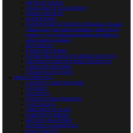
SIEŤOVÉ KÁBLE
ANALÓGOVÉ STAGEBOXY
KÁBLE METRÁŽ
KONEKTORY
KONEKTOROVÉ REDUKCIE
Nájdite si vhodnú
redukciu pre Vaše audio zariadenie a zažite skvelý
komfort + nové možnosti prepojenia pri štúdiovej,
alebo pódiovej aplikácii.
PATCHBAYE
KÁBLOVÉ BUBNY
KUFRE PRE KÁBLOVÉ PRÍSLUŠENSTVO
OSTATNÉ KÁBLOVÉ PRÍSLUŠENSTVO
KÁBLOVÉ MOSTÍKY
SŤAHOVACIE PÁSKY
PRÍSLUŠENSTVO
LADIČKY A METRONÓMY
STOJANY
STOLIČKY
ČISTIACE PROSTRIEDKY
SLÚCHADLÁ
CHRÁNIČE SLUCHU
PAMÄŤOVÉ MÉDIÁ
SIEŤOVÉ ADAPTÉRY
BATÉRIE A NABÍJAČKY
ROZVÁDZAČE