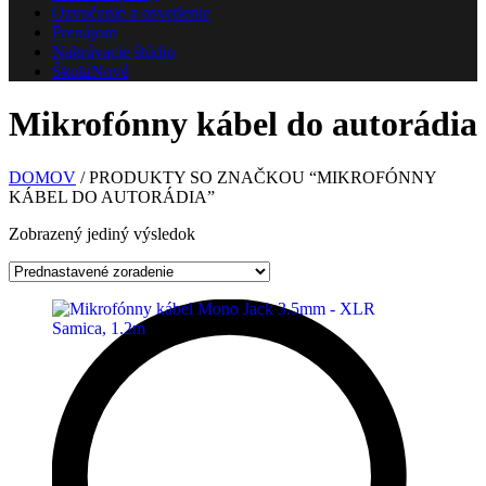
Ozvučenie a osvetlenie
Prenájom
Nahrávacie štúdio
Škola
Nové
Mikrofónny kábel do autorádia
DOMOV
/ PRODUKTY SO ZNAČKOU “MIKROFÓNNY
KÁBEL DO AUTORÁDIA”
Zobrazený jediný výsledok