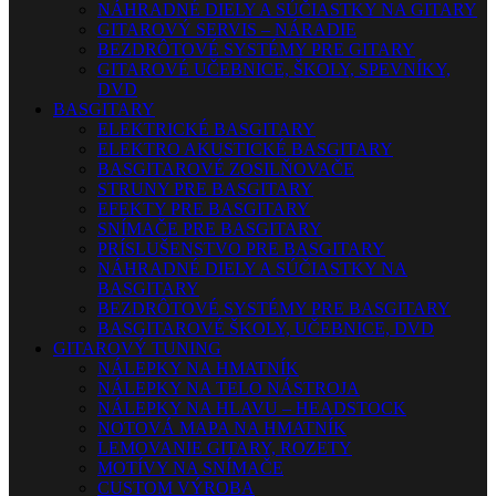
NÁHRADNÉ DIELY A SÚČIASTKY NA GITARY
GITAROVÝ SERVIS – NÁRADIE
BEZDRÔTOVÉ SYSTÉMY PRE GITARY
GITAROVÉ UČEBNICE, ŠKOLY, SPEVNÍKY,
DVD
BASGITARY
ELEKTRICKÉ BASGITARY
ELEKTRO AKUSTICKÉ BASGITARY
BASGITAROVÉ ZOSILŇOVAČE
STRUNY PRE BASGITARY
EFEKTY PRE BASGITARY
SNÍMAČE PRE BASGITARY
PRÍSLUŠENSTVO PRE BASGITARY
NÁHRADNÉ DIELY A SÚČIASTKY NA
BASGITARY
BEZDRÔTOVÉ SYSTÉMY PRE BASGITARY
BASGITAROVÉ ŠKOLY, UČEBNICE, DVD
GITAROVÝ TUNING
NÁLEPKY NA HMATNÍK
NÁLEPKY NA TELO NÁSTROJA
NÁLEPKY NA HLAVU – HEADSTOCK
NOTOVÁ MAPA NA HMATNÍK
LEMOVANIE GITARY, ROZETY
MOTÍVY NA SNÍMAČE
CUSTOM VÝROBA