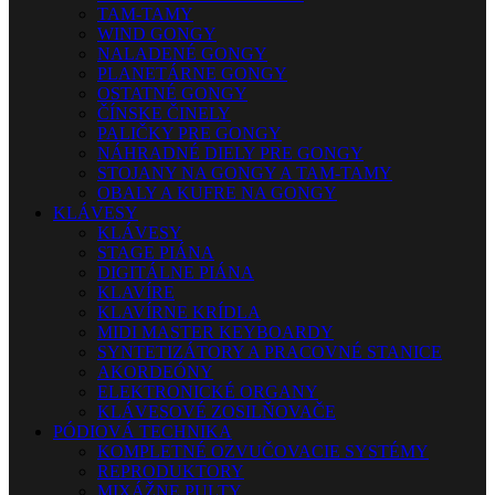
TAM-TAMY
WIND GONGY
NALADENÉ GONGY
PLANETÁRNE GONGY
OSTATNÉ GONGY
ČÍNSKE ČINELY
PALIČKY PRE GONGY
NÁHRADNÉ DIELY PRE GONGY
STOJANY NA GONGY A TAM-TAMY
OBALY A KUFRE NA GONGY
KLÁVESY
KLÁVESY
STAGE PIÁNA
DIGITÁLNE PIÁNA
KLAVÍRE
KLAVÍRNE KRÍDLA
MIDI MASTER KEYBOARDY
SYNTETIZÁTORY A PRACOVNÉ STANICE
AKORDEÓNY
ELEKTRONICKÉ ORGANY
KLÁVESOVÉ ZOSILŇOVAČE
PÓDIOVÁ TECHNIKA
KOMPLETNÉ OZVUČOVACIE SYSTÉMY
REPRODUKTORY
MIXÁŽNE PULTY