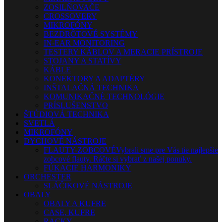
ZOSILŇOVAČE
CROSSOVERY
MIKROFÓNY
BEZDRÔTOVÉ SYSTÉMY
IN-EAR MONITORING
TESTERY KÁBLOV A MERACIE PRÍSTROJE
STOJANY A STATÍVY
KÁBLE
KONEKTORY A ADAPTÉRY
INŠTALAČNÁ TECHNIKA
KOMUNIKAČNÉ TECHNOLÓGIE
PRÍSLUŠENSTVO
ŠTÚDIOVÁ TECHNIKA
SVETLÁ
MIKROFÓNY
DYCHOVÉ NÁSTROJE
FLAUTY-ZOBCOVÉ
Vybrali sme pre Vás tie najlepšie
zobcové flauty. Ráčte si vybrať z našej ponuky.
FÚKACIE HARMONIKY
ORCHESTER
SLÁČIKOVÉ NÁSTROJE
OBALY
OBALY A KUFRE
CASE, KUFRE
RACKY