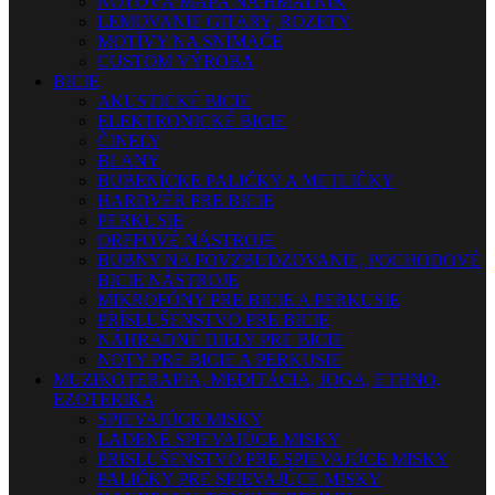
NOTOVÁ MAPA NA HMATNÍK
LEMOVANIE GITARY, ROZETY
MOTÍVY NA SNÍMAČE
CUSTOM VÝROBA
BICIE
AKUSTICKÉ BICIE
ELEKTRONICKÉ BICIE
ČINELY
BLANY
BUBENÍCKE PALIČKY A METLIČKY
HARDVÉR PRE BICIE
PERKUSIE
ORFFOVÉ NÁSTROJE
BUBNY NA POVZBUDZOVANIE, POCHODOVÉ
BICIE NÁSTROJE
MIKROFÓNY PRE BICIE A PERKUSIE
PRÍSLUŠENSTVO PRE BICIE
NÁHRADNÉ DIELY PRE BICIE
NOTY PRE BICIE A PERKUSIE
MUZIKOTERAPIA, MEDITÁCIA, JOGA, ETHNO,
EZOTERIKA
SPIEVAJÚCE MISKY
LADENÉ SPIEVAJÚCE MISKY
PRISLUŠENSTVO PRE SPIEVAJÚCE MISKY
PALIČKY PRE SPIEVAJÚCE MISKY