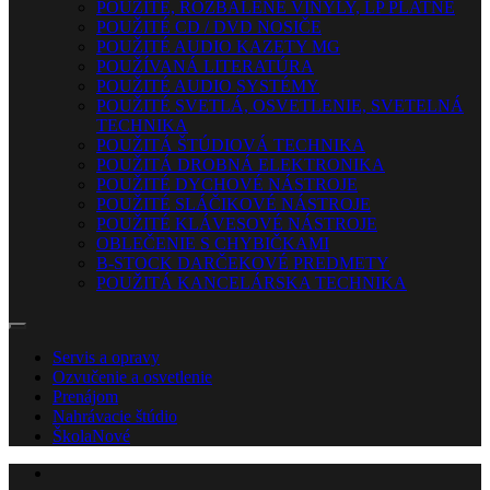
POUŽITÉ, ROZBALENÉ VINYLY, LP PLATNE
POUŽITÉ CD / DVD NOSIČE
POUŽITÉ AUDIO KAZETY MG
POUŽÍVANÁ LITERATÚRA
POUŽITÉ AUDIO SYSTÉMY
POUŽITÉ SVETLÁ, OSVETLENIE, SVETELNÁ
TECHNIKA
POUŽITÁ ŠTÚDIOVÁ TECHNIKA
POUŽITÁ DROBNÁ ELEKTRONIKA
POUŽITÉ DYCHOVÉ NÁSTROJE
POUŽITÉ SLÁČIKOVÉ NÁSTROJE
POUŽITÉ KLÁVESOVÉ NÁSTROJE
OBLEČENIE S CHYBIČKAMI
B-STOCK DARČEKOVÉ PREDMETY
POUŽITÁ KANCELÁRSKA TECHNIKA
Servis a opravy
Ozvučenie a osvetlenie
Prenájom
Nahrávacie štúdio
Škola
Nové