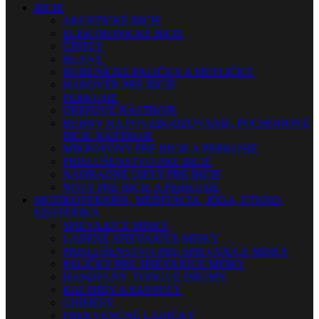
BICIE
AKUSTICKÉ BICIE
ELEKTRONICKÉ BICIE
ČINELY
BLANY
BUBENÍCKE PALIČKY A METLIČKY
HARDVÉR PRE BICIE
PERKUSIE
ORFFOVÉ NÁSTROJE
BUBNY NA POVZBUDZOVANIE, POCHODOVÉ
BICIE NÁSTROJE
MIKROFÓNY PRE BICIE A PERKUSIE
PRÍSLUŠENSTVO PRE BICIE
NÁHRADNÉ DIELY PRE BICIE
NOTY PRE BICIE A PERKUSIE
MUZIKOTERAPIA, MEDITÁCIA, JOGA, ETHNO,
EZOTERIKA
SPIEVAJÚCE MISKY
LADENÉ SPIEVAJÚCE MISKY
PRISLUŠENSTVO PRE SPIEVAJÚCE MISKY
PALIČKY PRE SPIEVAJÚCE MISKY
HANDPANY, TONGUE DRUMY
KALIMBY A SANSULY
CHIMESY
FREKVENČNÉ LADIČKY