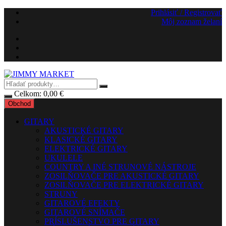
Preskočiť
Prihlásiť / Registrovať
na
Môj zoznam želaní
obsah
Celkom:
0,00
€
Obchod
GITARY
AKUSTICKÉ GITARY
KLASICKÉ GITARY
ELEKTRICKÉ GITARY
UKULELE
COUNTRY A INÉ STRUNOVÉ NÁSTROJE
ZOSILŇOVAČE PRE AKUSTICKÉ GITARY
ZOSILŇOVAČE PRE ELEKTRICKÉ GITARY
STRUNY
GITAROVÉ EFEKTY
GITAROVÉ SNÍMAČE
PRÍSLUŠENSTVO PRE GITARY