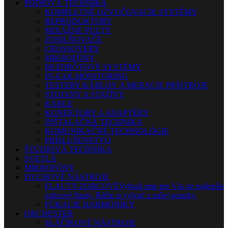
PÓDIOVÁ TECHNIKA
KOMPLETNÉ OZVUČOVACIE SYSTÉMY
REPRODUKTORY
MIXÁŽNE PULTY
ZOSILŇOVAČE
CROSSOVERY
MIKROFÓNY
BEZDRÔTOVÉ SYSTÉMY
IN-EAR MONITORING
TESTERY KÁBLOV A MERACIE PRÍSTROJE
STOJANY A STATÍVY
KÁBLE
KONEKTORY A ADAPTÉRY
INŠTALAČNÁ TECHNIKA
KOMUNIKAČNÉ TECHNOLÓGIE
PRÍSLUŠENSTVO
ŠTÚDIOVÁ TECHNIKA
SVETLÁ
MIKROFÓNY
DYCHOVÉ NÁSTROJE
FLAUTY-ZOBCOVÉ
Vybrali sme pre Vás tie najlepšie
zobcové flauty. Ráčte si vybrať z našej ponuky.
FÚKACIE HARMONIKY
ORCHESTER
SLÁČIKOVÉ NÁSTROJE