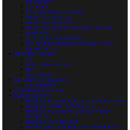
NÁSTROJOV
NÁLEPKY
NAFUKOVACIE NÁSTROJE
OBALY NA TABLETY
OBALY NA TELEFÓNY
NÁSTENNÉ HODINY Z RÔZNYCH VECÍ
ODZNAKY
PLAGÁTY A KALENDÁRE
OSTATNÉ DARČEKOVÉ PREDMETY PRE
MUZIKANTOV
HUDOBNÉ NOSIČE
CD
LP PLATNE – VINYLY
DVD
MG KAZETY
HUDOBNÉ PREHRÁVAČE
GRAMOFÓNY
DARČEKOVÉ POUKAZY
B-STOCK/BAZÁR
POUŽITÉ, ROZBALENÉ, VYSTAVENÉ GITARY
POUŽITÉ GITAROVÉ APARÁTY
POUŽITÉ BASGITARY A BASGITAROVÉ
APARÁTY
POUŽITÉ ELEKTRÓNKY
POUŽITÉ, ROZBALENÉ, VYSTAVENÉ BICIE