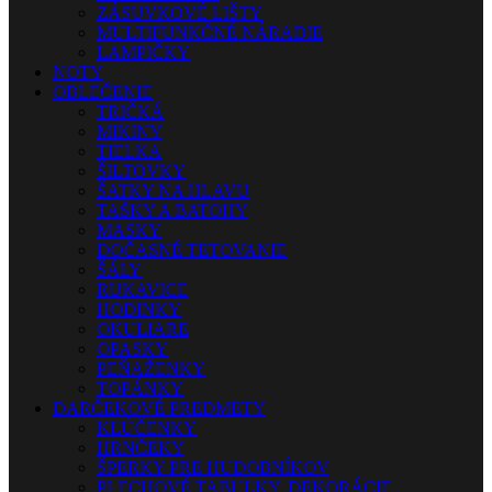
ZÁSUVKOVÉ LIŠTY
MULTIFUNKČNÉ NÁRADIE
LAMPIČKY
NOTY
OBLEČENIE
TRIČKÁ
MIKINY
TIELKA
ŠILTOVKY
ŠATKY NA HLAVU
TAŠKY A BATOHY
MASKY
DOČASNÉ TETOVANIE
ŠÁLY
RUKAVICE
HODINKY
OKULIARE
OPASKY
PEŇAŽENKY
TOPÁNKY
DARČEKOVÉ PREDMETY
KĽÚČENKY
HRNČEKY
ŠPERKY PRE HUDOBNÍKOV
PLECHOVÉ TABUĽKY, DEKORÁCIE