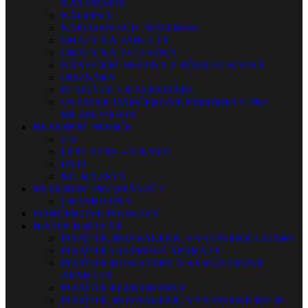
NÁSTROJOV
NÁLEPKY
NAFUKOVACIE NÁSTROJE
OBALY NA TABLETY
OBALY NA TELEFÓNY
NÁSTENNÉ HODINY Z RÔZNYCH VECÍ
ODZNAKY
PLAGÁTY A KALENDÁRE
OSTATNÉ DARČEKOVÉ PREDMETY PRE
MUZIKANTOV
HUDOBNÉ NOSIČE
CD
LP PLATNE – VINYLY
DVD
MG KAZETY
HUDOBNÉ PREHRÁVAČE
GRAMOFÓNY
DARČEKOVÉ POUKAZY
B-STOCK/BAZÁR
POUŽITÉ, ROZBALENÉ, VYSTAVENÉ GITARY
POUŽITÉ GITAROVÉ APARÁTY
POUŽITÉ BASGITARY A BASGITAROVÉ
APARÁTY
POUŽITÉ ELEKTRÓNKY
POUŽITÉ, ROZBALENÉ, VYSTAVENÉ BICIE