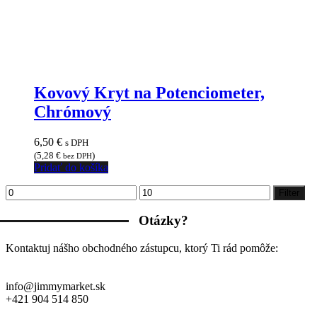
Kovový Kryt na Potenciometer,
Chrómový
6,50
€
s DPH
(
5,28
€
)
bez DPH
Pridať do košíka
Minimálna
Maximálna
Filter
cena
cena
Otázky?
Kontaktuj nášho obchodného zástupcu, ktorý Ti rád pomôže:
info@jimmymarket.sk
+421 904 514 850