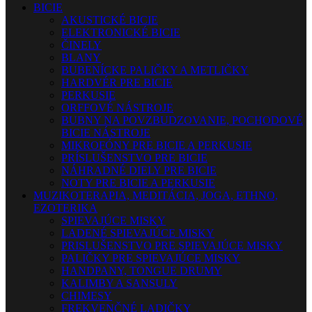
BICIE
AKUSTICKÉ BICIE
ELEKTRONICKÉ BICIE
ČINELY
BLANY
BUBENÍCKE PALIČKY A METLIČKY
HARDVÉR PRE BICIE
PERKUSIE
ORFFOVÉ NÁSTROJE
BUBNY NA POVZBUDZOVANIE, POCHODOVÉ
BICIE NÁSTROJE
MIKROFÓNY PRE BICIE A PERKUSIE
PRÍSLUŠENSTVO PRE BICIE
NÁHRADNÉ DIELY PRE BICIE
NOTY PRE BICIE A PERKUSIE
MUZIKOTERAPIA, MEDITÁCIA, JOGA, ETHNO,
EZOTERIKA
SPIEVAJÚCE MISKY
LADENÉ SPIEVAJÚCE MISKY
PRISLUŠENSTVO PRE SPIEVAJÚCE MISKY
PALIČKY PRE SPIEVAJÚCE MISKY
HANDPANY, TONGUE DRUMY
KALIMBY A SANSULY
CHIMESY
FREKVENČNÉ LADIČKY