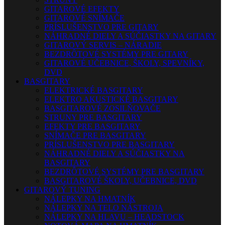
GITAROVÉ EFEKTY
GITAROVÉ SNÍMAČE
PRÍSLUŠENSTVO PRE GITARY
NÁHRADNÉ DIELY A SÚČIASTKY NA GITARY
GITAROVÝ SERVIS – NÁRADIE
BEZDRÔTOVÉ SYSTÉMY PRE GITARY
GITAROVÉ UČEBNICE, ŠKOLY, SPEVNÍKY,
DVD
BASGITARY
ELEKTRICKÉ BASGITARY
ELEKTRO AKUSTICKÉ BASGITARY
BASGITAROVÉ ZOSILŇOVAČE
STRUNY PRE BASGITARY
EFEKTY PRE BASGITARY
SNÍMAČE PRE BASGITARY
PRÍSLUŠENSTVO PRE BASGITARY
NÁHRADNÉ DIELY A SÚČIASTKY NA
BASGITARY
BEZDRÔTOVÉ SYSTÉMY PRE BASGITARY
BASGITAROVÉ ŠKOLY, UČEBNICE, DVD
GITAROVÝ TUNING
NÁLEPKY NA HMATNÍK
NÁLEPKY NA TELO NÁSTROJA
NÁLEPKY NA HLAVU – HEADSTOCK