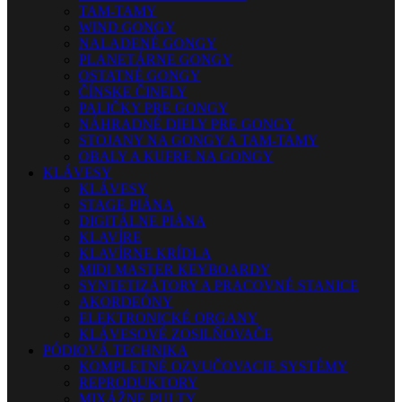
TAM-TAMY
WIND GONGY
NALADENÉ GONGY
PLANETÁRNE GONGY
OSTATNÉ GONGY
ČÍNSKE ČINELY
PALIČKY PRE GONGY
NÁHRADNÉ DIELY PRE GONGY
STOJANY NA GONGY A TAM-TAMY
OBALY A KUFRE NA GONGY
KLÁVESY
KLÁVESY
STAGE PIÁNA
DIGITÁLNE PIÁNA
KLAVÍRE
KLAVÍRNE KRÍDLA
MIDI MASTER KEYBOARDY
SYNTETIZÁTORY A PRACOVNÉ STANICE
AKORDEÓNY
ELEKTRONICKÉ ORGANY
KLÁVESOVÉ ZOSILŇOVAČE
PÓDIOVÁ TECHNIKA
KOMPLETNÉ OZVUČOVACIE SYSTÉMY
REPRODUKTORY
MIXÁŽNE PULTY