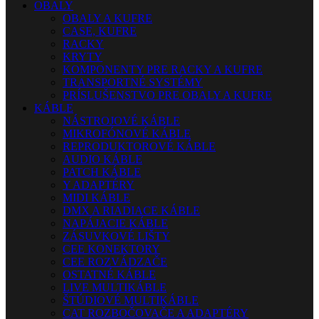
OBALY
OBALY A KUFRE
CASE, KUFRE
RACKY
KRYTY
KOMPONENTY PRE RACKY A KUFRE
TRANSPORTNÉ SYSTÉMY
PRÍSLUŠENSTVO PRE OBALY A KUFRE
KÁBLE
NÁSTROJOVÉ KÁBLE
MIKROFÓNOVÉ KÁBLE
REPRODUKTOROVÉ KÁBLE
AUDIO KÁBLE
PATCH KÁBLE
Y ADAPTÉRY
MIDI KÁBLE
DMX A RIADIACE KÁBLE
NAPÁJACIE KÁBLE
ZÁSUVKOVÉ LIŠTY
CEE KONEKTORY
CEE ROZVÁDZAČE
OSTATNÉ KÁBLE
LIVE MULTIKÁBLE
ŠTÚDIOVÉ MULTIKÁBLE
CAT ROZBOČOVAČE A ADAPTÉRY