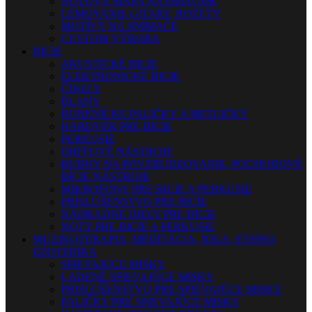
NOTOVÁ MAPA NA HMATNÍK
LEMOVANIE GITARY, ROZETY
MOTÍVY NA SNÍMAČE
CUSTOM VÝROBA
BICIE
AKUSTICKÉ BICIE
ELEKTRONICKÉ BICIE
ČINELY
BLANY
BUBENÍCKE PALIČKY A METLIČKY
HARDVÉR PRE BICIE
PERKUSIE
ORFFOVÉ NÁSTROJE
BUBNY NA POVZBUDZOVANIE, POCHODOVÉ
BICIE NÁSTROJE
MIKROFÓNY PRE BICIE A PERKUSIE
PRÍSLUŠENSTVO PRE BICIE
NÁHRADNÉ DIELY PRE BICIE
NOTY PRE BICIE A PERKUSIE
MUZIKOTERAPIA, MEDITÁCIA, JOGA, ETHNO,
EZOTERIKA
SPIEVAJÚCE MISKY
LADENÉ SPIEVAJÚCE MISKY
PRISLUŠENSTVO PRE SPIEVAJÚCE MISKY
PALIČKY PRE SPIEVAJÚCE MISKY