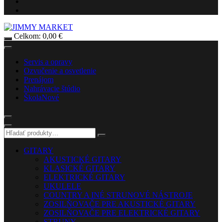
Celkom:
0,00
€
Servis a opravy
Ozvučenie a osvetlenie
Prenájom
Nahrávacie štúdio
Škola
Nové
GITARY
AKUSTICKÉ GITARY
KLASICKÉ GITARY
ELEKTRICKÉ GITARY
UKULELE
COUNTRY A INÉ STRUNOVÉ NÁSTROJE
ZOSILŇOVAČE PRE AKUSTICKÉ GITARY
ZOSILŇOVAČE PRE ELEKTRICKÉ GITARY
STRUNY