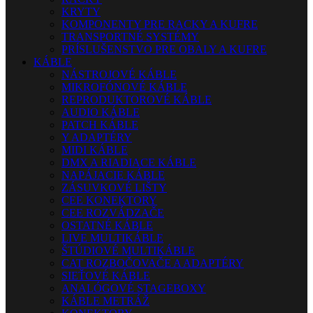
KRYTY
KOMPONENTY PRE RACKY A KUFRE
TRANSPORTNÉ SYSTÉMY
PRÍSLUŠENSTVO PRE OBALY A KUFRE
KÁBLE
NÁSTROJOVÉ KÁBLE
MIKROFÓNOVÉ KÁBLE
REPRODUKTOROVÉ KÁBLE
AUDIO KÁBLE
PATCH KÁBLE
Y ADAPTÉRY
MIDI KÁBLE
DMX A RIADIACE KÁBLE
NAPÁJACIE KÁBLE
ZÁSUVKOVÉ LIŠTY
CEE KONEKTORY
CEE ROZVÁDZAČE
OSTATNÉ KÁBLE
LIVE MULTIKÁBLE
ŠTÚDIOVÉ MULTIKÁBLE
CAT ROZBOČOVAČE A ADAPTÉRY
SIEŤOVÉ KÁBLE
ANALÓGOVÉ STAGEBOXY
KÁBLE METRÁŽ