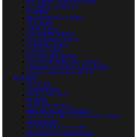
HANDPANY, TONGUE DRUMY
KALIMBY A SANSULY
CHIMESY
FREKVENČNÉ LADIČKY
TAM-TAMY
WIND GONGY
NALADENÉ GONGY
PLANETÁRNE GONGY
OSTATNÉ GONGY
ČÍNSKE ČINELY
PALIČKY PRE GONGY
NÁHRADNÉ DIELY PRE GONGY
STOJANY NA GONGY A TAM-TAMY
OBALY A KUFRE NA GONGY
KLÁVESY
KLÁVESY
STAGE PIÁNA
DIGITÁLNE PIÁNA
KLAVÍRE
KLAVÍRNE KRÍDLA
MIDI MASTER KEYBOARDY
SYNTETIZÁTORY A PRACOVNÉ STANICE
AKORDEÓNY
ELEKTRONICKÉ ORGANY
KLÁVESOVÉ ZOSILŇOVAČE