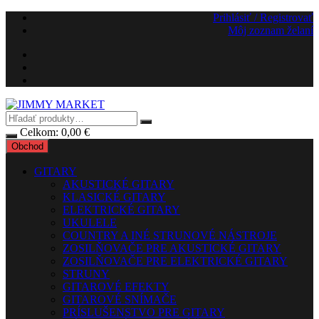
Preskočiť
Prihlásiť / Registrovať
na
Môj zoznam želaní
obsah
Celkom:
0,00
€
Obchod
GITARY
AKUSTICKÉ GITARY
KLASICKÉ GITARY
ELEKTRICKÉ GITARY
UKULELE
COUNTRY A INÉ STRUNOVÉ NÁSTROJE
ZOSILŇOVAČE PRE AKUSTICKÉ GITARY
ZOSILŇOVAČE PRE ELEKTRICKÉ GITARY
STRUNY
GITAROVÉ EFEKTY
GITAROVÉ SNÍMAČE
PRÍSLUŠENSTVO PRE GITARY