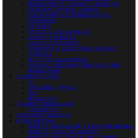
MUZIKANTSKÉ HUDOBNÉ USB KĽÚČE
NÁSTENNÉ LP VINYL HODINY
REPLIKY-MINIATÚRY HUDOBNÝCH
NÁSTROJOV
NÁLEPKY
NAFUKOVACIE NÁSTROJE
OBALY NA TABLETY
OBALY NA TELEFÓNY
NÁSTENNÉ HODINY Z RÔZNYCH VECÍ
ODZNAKY
PLAGÁTY A KALENDÁRE
OSTATNÉ DARČEKOVÉ PREDMETY PRE
MUZIKANTOV
HUDOBNÉ NOSIČE
CD
LP PLATNE – VINYLY
DVD
MG KAZETY
HUDOBNÉ PREHRÁVAČE
GRAMOFÓNY
DARČEKOVÉ POUKAZY
B-STOCK/BAZÁR
POUŽITÉ, ROZBALENÉ, VYSTAVENÉ GITARY
POUŽITÉ GITAROVÉ APARÁTY
POUŽITÉ BASGITARY A BASGITAROVÉ