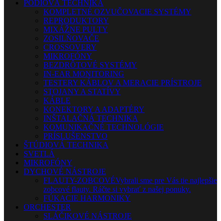
PÓDIOVÁ TECHNIKA
KOMPLETNÉ OZVUČOVACIE SYSTÉMY
REPRODUKTORY
MIXÁŽNE PULTY
ZOSILŇOVAČE
CROSSOVERY
MIKROFÓNY
BEZDRÔTOVÉ SYSTÉMY
IN-EAR MONITORING
TESTERY KÁBLOV A MERACIE PRÍSTROJE
STOJANY A STATÍVY
KÁBLE
KONEKTORY A ADAPTÉRY
INŠTALAČNÁ TECHNIKA
KOMUNIKAČNÉ TECHNOLÓGIE
PRÍSLUŠENSTVO
ŠTÚDIOVÁ TECHNIKA
SVETLÁ
MIKROFÓNY
DYCHOVÉ NÁSTROJE
FLAUTY-ZOBCOVÉ
Vybrali sme pre Vás tie najlepšie
zobcové flauty. Ráčte si vybrať z našej ponuky.
FÚKACIE HARMONIKY
ORCHESTER
SLÁČIKOVÉ NÁSTROJE