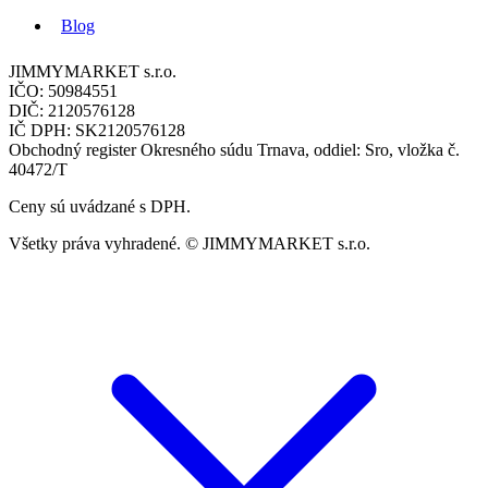
Blog
JIMMYMARKET s.r.o.
IČO: 50984551
DIČ: 2120576128
IČ DPH: SK2120576128
Obchodný register Okresného súdu Trnava, oddiel: Sro, vložka č.
40472/T
Ceny sú uvádzané s DPH.
Všetky práva vyhradené. © JIMMYMARKET s.r.o.