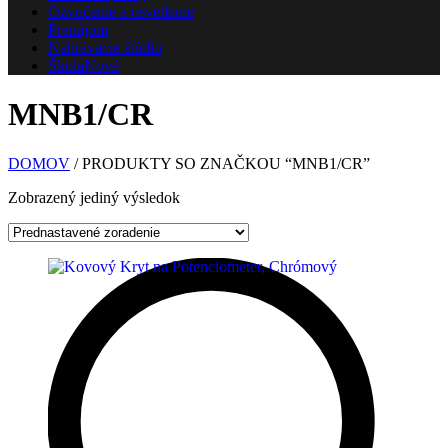
Ozvučenie a osvetlenie
Prenájom
Nahrávacie štúdio
Škola
Nové
MNB1/CR
DOMOV
/ PRODUKTY SO ZNAČKOU “MNB1/CR”
Zobrazený jediný výsledok