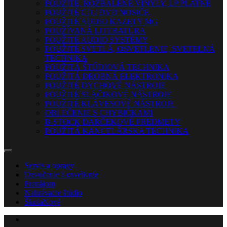
POUŽITÉ, ROZBALENÉ VINYLY, LP PLATNE
POUŽITÉ CD / DVD NOSIČE
POUŽITÉ AUDIO KAZETY MG
POUŽÍVANÁ LITERATÚRA
POUŽITÉ AUDIO SYSTÉMY
POUŽITÉ SVETLÁ, OSVETLENIE, SVETELNÁ
TECHNIKA
POUŽITÁ ŠTÚDIOVÁ TECHNIKA
POUŽITÁ DROBNÁ ELEKTRONIKA
POUŽITÉ DYCHOVÉ NÁSTROJE
POUŽITÉ SLÁČIKOVÉ NÁSTROJE
POUŽITÉ KLÁVESOVÉ NÁSTROJE
OBLEČENIE S CHYBIČKAMI
B-STOCK DARČEKOVÉ PREDMETY
POUŽITÁ KANCELÁRSKA TECHNIKA
Servis a opravy
Ozvučenie a osvetlenie
Prenájom
Nahrávacie štúdio
Škola
Nové