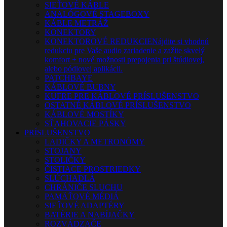
SIEŤOVÉ KÁBLE
ANALÓGOVÉ STAGEBOXY
KÁBLE METRÁŽ
KONEKTORY
KONEKTOROVÉ REDUKCIE
Nájdite si vhodnú
redukciu pre Vaše audio zariadenie a zažite skvelý
komfort + nové možnosti prepojenia pri štúdiovej,
alebo pódiovej aplikácii.
PATCHBAYE
KÁBLOVÉ BUBNY
KUFRE PRE KÁBLOVÉ PRÍSLUŠENSTVO
OSTATNÉ KÁBLOVÉ PRÍSLUŠENSTVO
KÁBLOVÉ MOSTÍKY
SŤAHOVACIE PÁSKY
PRÍSLUŠENSTVO
LADIČKY A METRONÓMY
STOJANY
STOLIČKY
ČISTIACE PROSTRIEDKY
SLÚCHADLÁ
CHRÁNIČE SLUCHU
PAMÄŤOVÉ MÉDIÁ
SIEŤOVÉ ADAPTÉRY
BATÉRIE A NABÍJAČKY
ROZVÁDZAČE