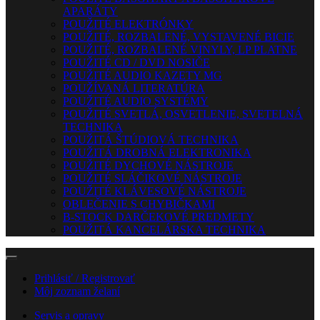
APARÁTY
POUŽITÉ ELEKTRÓNKY
POUŽITÉ, ROZBALENÉ, VYSTAVENÉ BICIE
POUŽITÉ, ROZBALENÉ VINYLY, LP PLATNE
POUŽITÉ CD / DVD NOSIČE
POUŽITÉ AUDIO KAZETY MG
POUŽÍVANÁ LITERATÚRA
POUŽITÉ AUDIO SYSTÉMY
POUŽITÉ SVETLÁ, OSVETLENIE, SVETELNÁ
TECHNIKA
POUŽITÁ ŠTÚDIOVÁ TECHNIKA
POUŽITÁ DROBNÁ ELEKTRONIKA
POUŽITÉ DYCHOVÉ NÁSTROJE
POUŽITÉ SLÁČIKOVÉ NÁSTROJE
POUŽITÉ KLÁVESOVÉ NÁSTROJE
OBLEČENIE S CHYBIČKAMI
B-STOCK DARČEKOVÉ PREDMETY
POUŽITÁ KANCELÁRSKA TECHNIKA
Prihlásiť / Registrovať
Môj zoznam želaní
Servis a opravy