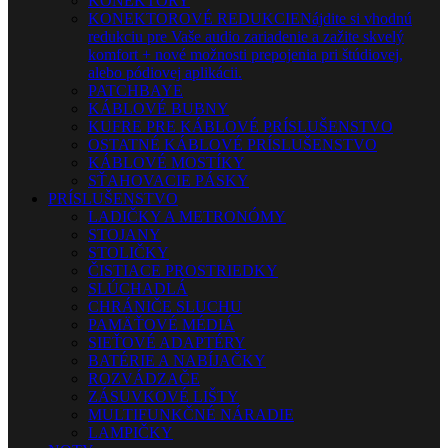
KONEKTORY
KONEKTOROVÉ REDUKCIE
Nájdite si vhodnú
redukciu pre Vaše audio zariadenie a zažite skvelý
komfort + nové možnosti prepojenia pri štúdiovej,
alebo pódiovej aplikácii.
PATCHBAYE
KÁBLOVÉ BUBNY
KUFRE PRE KÁBLOVÉ PRÍSLUŠENSTVO
OSTATNÉ KÁBLOVÉ PRÍSLUŠENSTVO
KÁBLOVÉ MOSTÍKY
SŤAHOVACIE PÁSKY
PRÍSLUŠENSTVO
LADIČKY A METRONÓMY
STOJANY
STOLIČKY
ČISTIACE PROSTRIEDKY
SLÚCHADLÁ
CHRÁNIČE SLUCHU
PAMÄŤOVÉ MÉDIÁ
SIEŤOVÉ ADAPTÉRY
BATÉRIE A NABÍJAČKY
ROZVÁDZAČE
ZÁSUVKOVÉ LIŠTY
MULTIFUNKČNÉ NÁRADIE
LAMPIČKY