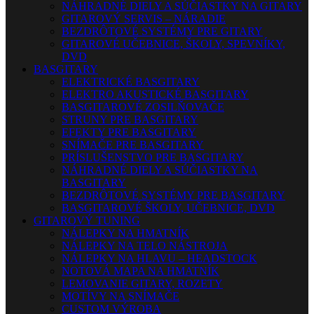
NÁHRADNÉ DIELY A SÚČIASTKY NA GITARY
GITAROVÝ SERVIS – NÁRADIE
BEZDRÔTOVÉ SYSTÉMY PRE GITARY
GITAROVÉ UČEBNICE, ŠKOLY, SPEVNÍKY,
DVD
BASGITARY
ELEKTRICKÉ BASGITARY
ELEKTRO AKUSTICKÉ BASGITARY
BASGITAROVÉ ZOSILŇOVAČE
STRUNY PRE BASGITARY
EFEKTY PRE BASGITARY
SNÍMAČE PRE BASGITARY
PRÍSLUŠENSTVO PRE BASGITARY
NÁHRADNÉ DIELY A SÚČIASTKY NA
BASGITARY
BEZDRÔTOVÉ SYSTÉMY PRE BASGITARY
BASGITAROVÉ ŠKOLY, UČEBNICE, DVD
GITAROVÝ TUNING
NÁLEPKY NA HMATNÍK
NÁLEPKY NA TELO NÁSTROJA
NÁLEPKY NA HLAVU – HEADSTOCK
NOTOVÁ MAPA NA HMATNÍK
LEMOVANIE GITARY, ROZETY
MOTÍVY NA SNÍMAČE
CUSTOM VÝROBA