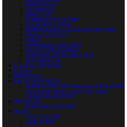
ZOSILŇOVAČE
CROSSOVERY
MIKROFÓNY
BEZDRÔTOVÉ SYSTÉMY
IN-EAR MONITORING
TESTERY KÁBLOV A MERACIE PRÍSTROJE
STOJANY A STATÍVY
KÁBLE
KONEKTORY A ADAPTÉRY
INŠTALAČNÁ TECHNIKA
KOMUNIKAČNÉ TECHNOLÓGIE
PRÍSLUŠENSTVO
ŠTÚDIOVÁ TECHNIKA
SVETLÁ
MIKROFÓNY
DYCHOVÉ NÁSTROJE
FLAUTY-ZOBCOVÉ
Vybrali sme pre Vás tie najlepšie
zobcové flauty. Ráčte si vybrať z našej ponuky.
FÚKACIE HARMONIKY
ORCHESTER
SLÁČIKOVÉ NÁSTROJE
OBALY
OBALY A KUFRE
CASE, KUFRE
RACKY