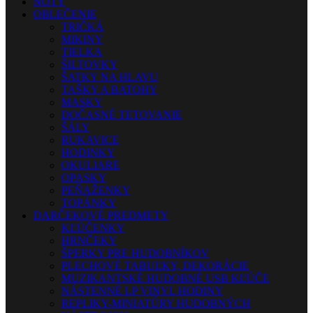
NOTY
OBLEČENIE
TRIČKÁ
MIKINY
TIELKA
ŠILTOVKY
ŠATKY NA HLAVU
TAŠKY A BATOHY
MASKY
DOČASNÉ TETOVANIE
ŠÁLY
RUKAVICE
HODINKY
OKULIARE
OPASKY
PEŇAŽENKY
TOPÁNKY
DARČEKOVÉ PREDMETY
KĽÚČENKY
HRNČEKY
ŠPERKY PRE HUDOBNÍKOV
PLECHOVÉ TABUĽKY, DEKORÁCIE
MUZIKANTSKÉ HUDOBNÉ USB KĽÚČE
NÁSTENNÉ LP VINYL HODINY
REPLIKY-MINIATÚRY HUDOBNÝCH