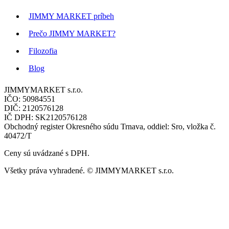
JIMMY MARKET príbeh
Prečo JIMMY MARKET?
Filozofia
Blog
JIMMYMARKET s.r.o.
IČO: 50984551
DIČ: 2120576128
IČ DPH: SK2120576128
Obchodný register Okresného súdu Trnava, oddiel: Sro, vložka č.
40472/T
Ceny sú uvádzané s DPH.
Všetky práva vyhradené. © JIMMYMARKET s.r.o.