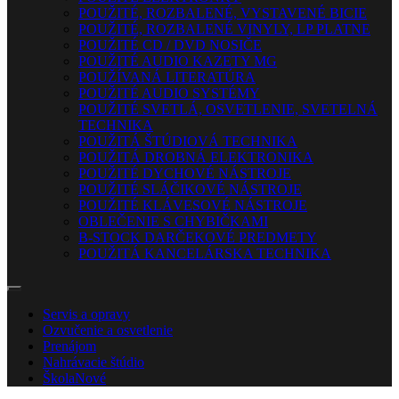
POUŽITÉ, ROZBALENÉ, VYSTAVENÉ BICIE
POUŽITÉ, ROZBALENÉ VINYLY, LP PLATNE
POUŽITÉ CD / DVD NOSIČE
POUŽITÉ AUDIO KAZETY MG
POUŽÍVANÁ LITERATÚRA
POUŽITÉ AUDIO SYSTÉMY
POUŽITÉ SVETLÁ, OSVETLENIE, SVETELNÁ
TECHNIKA
POUŽITÁ ŠTÚDIOVÁ TECHNIKA
POUŽITÁ DROBNÁ ELEKTRONIKA
POUŽITÉ DYCHOVÉ NÁSTROJE
POUŽITÉ SLÁČIKOVÉ NÁSTROJE
POUŽITÉ KLÁVESOVÉ NÁSTROJE
OBLEČENIE S CHYBIČKAMI
B-STOCK DARČEKOVÉ PREDMETY
POUŽITÁ KANCELÁRSKA TECHNIKA
Servis a opravy
Ozvučenie a osvetlenie
Prenájom
Nahrávacie štúdio
Škola
Nové