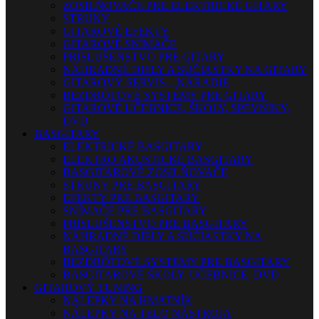
ZOSILŇOVAČE PRE ELEKTRICKÉ GITARY
STRUNY
GITAROVÉ EFEKTY
GITAROVÉ SNÍMAČE
PRÍSLUŠENSTVO PRE GITARY
NÁHRADNÉ DIELY A SÚČIASTKY NA GITARY
GITAROVÝ SERVIS – NÁRADIE
BEZDRÔTOVÉ SYSTÉMY PRE GITARY
GITAROVÉ UČEBNICE, ŠKOLY, SPEVNÍKY,
DVD
BASGITARY
ELEKTRICKÉ BASGITARY
ELEKTRO AKUSTICKÉ BASGITARY
BASGITAROVÉ ZOSILŇOVAČE
STRUNY PRE BASGITARY
EFEKTY PRE BASGITARY
SNÍMAČE PRE BASGITARY
PRÍSLUŠENSTVO PRE BASGITARY
NÁHRADNÉ DIELY A SÚČIASTKY NA
BASGITARY
BEZDRÔTOVÉ SYSTÉMY PRE BASGITARY
BASGITAROVÉ ŠKOLY, UČEBNICE, DVD
GITAROVÝ TUNING
NÁLEPKY NA HMATNÍK
NÁLEPKY NA TELO NÁSTROJA