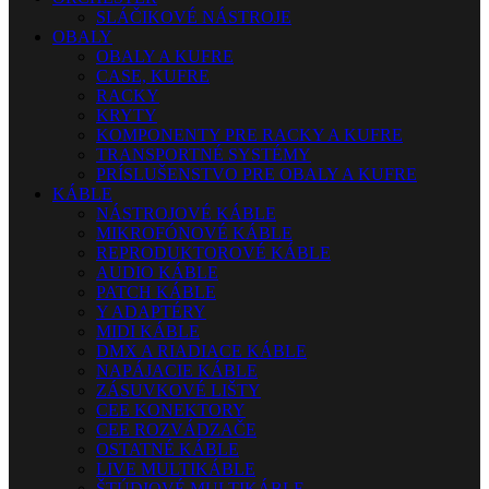
SLÁČIKOVÉ NÁSTROJE
OBALY
OBALY A KUFRE
CASE, KUFRE
RACKY
KRYTY
KOMPONENTY PRE RACKY A KUFRE
TRANSPORTNÉ SYSTÉMY
PRÍSLUŠENSTVO PRE OBALY A KUFRE
KÁBLE
NÁSTROJOVÉ KÁBLE
MIKROFÓNOVÉ KÁBLE
REPRODUKTOROVÉ KÁBLE
AUDIO KÁBLE
PATCH KÁBLE
Y ADAPTÉRY
MIDI KÁBLE
DMX A RIADIACE KÁBLE
NAPÁJACIE KÁBLE
ZÁSUVKOVÉ LIŠTY
CEE KONEKTORY
CEE ROZVÁDZAČE
OSTATNÉ KÁBLE
LIVE MULTIKÁBLE
ŠTÚDIOVÉ MULTIKÁBLE