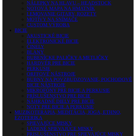
NÁLEPKY NA HLAVU – HEADSTOCK
NOTOVÁ MAPA NA HMATNÍK
LEMOVANIE GITARY, ROZETY
MOTÍVY NA SNÍMAČE
CUSTOM VÝROBA
BICIE
AKUSTICKÉ BICIE
ELEKTRONICKÉ BICIE
ČINELY
BLANY
BUBENÍCKE PALIČKY A METLIČKY
HARDVÉR PRE BICIE
PERKUSIE
ORFFOVÉ NÁSTROJE
BUBNY NA POVZBUDZOVANIE, POCHODOVÉ
BICIE NÁSTROJE
MIKROFÓNY PRE BICIE A PERKUSIE
PRÍSLUŠENSTVO PRE BICIE
NÁHRADNÉ DIELY PRE BICIE
NOTY PRE BICIE A PERKUSIE
MUZIKOTERAPIA, MEDITÁCIA, JOGA, ETHNO,
EZOTERIKA
SPIEVAJÚCE MISKY
LADENÉ SPIEVAJÚCE MISKY
PRISLUŠENSTVO PRE SPIEVAJÚCE MISKY