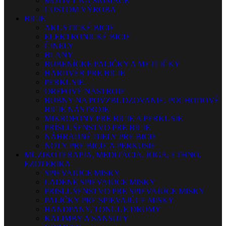
MOTÍVY NA SNÍMAČE
CUSTOM VÝROBA
BICIE
AKUSTICKÉ BICIE
ELEKTRONICKÉ BICIE
ČINELY
BLANY
BUBENÍCKE PALIČKY A METLIČKY
HARDVÉR PRE BICIE
PERKUSIE
ORFFOVÉ NÁSTROJE
BUBNY NA POVZBUDZOVANIE, POCHODOVÉ
BICIE NÁSTROJE
MIKROFÓNY PRE BICIE A PERKUSIE
PRÍSLUŠENSTVO PRE BICIE
NÁHRADNÉ DIELY PRE BICIE
NOTY PRE BICIE A PERKUSIE
MUZIKOTERAPIA, MEDITÁCIA, JOGA, ETHNO,
EZOTERIKA
SPIEVAJÚCE MISKY
LADENÉ SPIEVAJÚCE MISKY
PRISLUŠENSTVO PRE SPIEVAJÚCE MISKY
PALIČKY PRE SPIEVAJÚCE MISKY
HANDPANY, TONGUE DRUMY
KALIMBY A SANSULY