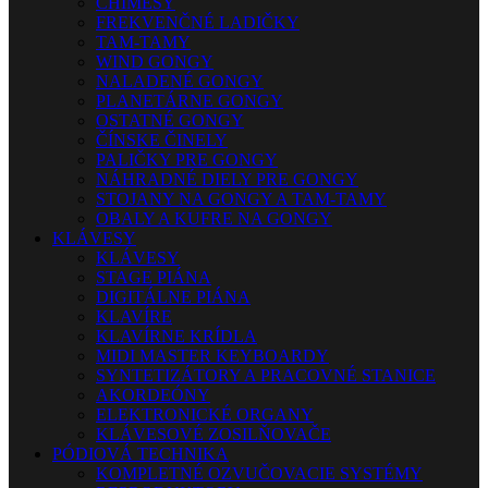
CHIMESY
FREKVENČNÉ LADIČKY
TAM-TAMY
WIND GONGY
NALADENÉ GONGY
PLANETÁRNE GONGY
OSTATNÉ GONGY
ČÍNSKE ČINELY
PALIČKY PRE GONGY
NÁHRADNÉ DIELY PRE GONGY
STOJANY NA GONGY A TAM-TAMY
OBALY A KUFRE NA GONGY
KLÁVESY
KLÁVESY
STAGE PIÁNA
DIGITÁLNE PIÁNA
KLAVÍRE
KLAVÍRNE KRÍDLA
MIDI MASTER KEYBOARDY
SYNTETIZÁTORY A PRACOVNÉ STANICE
AKORDEÓNY
ELEKTRONICKÉ ORGANY
KLÁVESOVÉ ZOSILŇOVAČE
PÓDIOVÁ TECHNIKA
KOMPLETNÉ OZVUČOVACIE SYSTÉMY