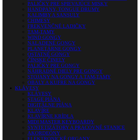
PALIČKY PRE SPIEVAJÚCE MISKY
HANDPANY, TONGUE DRUMY
KALIMBY A SANSULY
CHIMESY
FREKVENČNÉ LADIČKY
TAM-TAMY
WIND GONGY
NALADENÉ GONGY
PLANETÁRNE GONGY
OSTATNÉ GONGY
ČÍNSKE ČINELY
PALIČKY PRE GONGY
NÁHRADNÉ DIELY PRE GONGY
STOJANY NA GONGY A TAM-TAMY
OBALY A KUFRE NA GONGY
KLÁVESY
KLÁVESY
STAGE PIÁNA
DIGITÁLNE PIÁNA
KLAVÍRE
KLAVÍRNE KRÍDLA
MIDI MASTER KEYBOARDY
SYNTETIZÁTORY A PRACOVNÉ STANICE
AKORDEÓNY
ELEKTRONICKÉ ORGANY