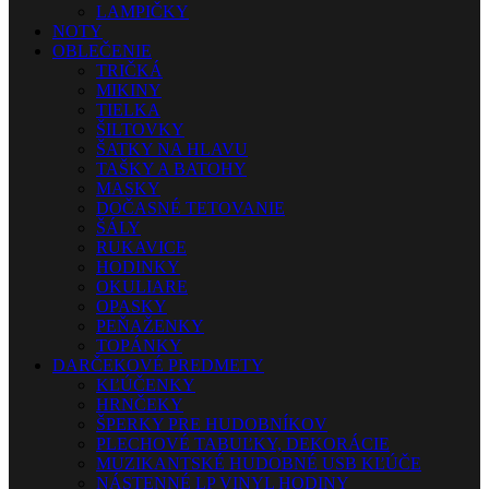
LAMPIČKY
NOTY
OBLEČENIE
TRIČKÁ
MIKINY
TIELKA
ŠILTOVKY
ŠATKY NA HLAVU
TAŠKY A BATOHY
MASKY
DOČASNÉ TETOVANIE
ŠÁLY
RUKAVICE
HODINKY
OKULIARE
OPASKY
PEŇAŽENKY
TOPÁNKY
DARČEKOVÉ PREDMETY
KĽÚČENKY
HRNČEKY
ŠPERKY PRE HUDOBNÍKOV
PLECHOVÉ TABUĽKY, DEKORÁCIE
MUZIKANTSKÉ HUDOBNÉ USB KĽÚČE
NÁSTENNÉ LP VINYL HODINY