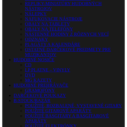
REPLIKY-MINIATÚRY HUDOBNÝCH
NÁSTROJOV
NÁLEPKY
NAFUKOVACIE NÁSTROJE
OBALY NA TABLETY
OBALY NA TELEFÓNY
NÁSTENNÉ HODINY Z RÔZNYCH VECÍ
ODZNAKY
PLAGÁTY A KALENDÁRE
OSTATNÉ DARČEKOVÉ PREDMETY PRE
MUZIKANTOV
HUDOBNÉ NOSIČE
CD
LP PLATNE – VINYLY
DVD
MG KAZETY
HUDOBNÉ PREHRÁVAČE
GRAMOFÓNY
DARČEKOVÉ POUKAZY
B-STOCK/BAZÁR
POUŽITÉ, ROZBALENÉ, VYSTAVENÉ GITARY
POUŽITÉ GITAROVÉ APARÁTY
POUŽITÉ BASGITARY A BASGITAROVÉ
APARÁTY
POUŽITÉ ELEKTRÓNKY