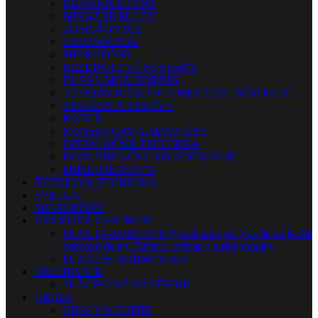
REPRODUKTORY
MIXÁŽNE PULTY
ZOSILŇOVAČE
CROSSOVERY
MIKROFÓNY
BEZDRÔTOVÉ SYSTÉMY
IN-EAR MONITORING
TESTERY KÁBLOV A MERACIE PRÍSTROJE
STOJANY A STATÍVY
KÁBLE
KONEKTORY A ADAPTÉRY
INŠTALAČNÁ TECHNIKA
KOMUNIKAČNÉ TECHNOLÓGIE
PRÍSLUŠENSTVO
ŠTÚDIOVÁ TECHNIKA
SVETLÁ
MIKROFÓNY
DYCHOVÉ NÁSTROJE
FLAUTY-ZOBCOVÉ
Vybrali sme pre Vás tie najlepšie
zobcové flauty. Ráčte si vybrať z našej ponuky.
FÚKACIE HARMONIKY
ORCHESTER
SLÁČIKOVÉ NÁSTROJE
OBALY
OBALY A KUFRE