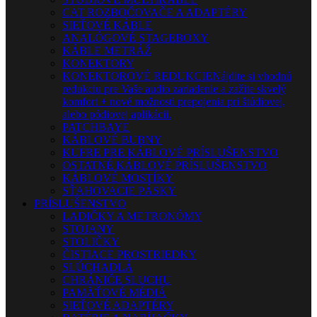
CAT ROZBOČOVAČE A ADAPTÉRY
SIEŤOVÉ KÁBLE
ANALÓGOVÉ STAGEBOXY
KÁBLE METRÁŽ
KONEKTORY
KONEKTOROVÉ REDUKCIE
Nájdite si vhodnú
redukciu pre Vaše audio zariadenie a zažite skvelý
komfort + nové možnosti prepojenia pri štúdiovej,
alebo pódiovej aplikácii.
PATCHBAYE
KÁBLOVÉ BUBNY
KUFRE PRE KÁBLOVÉ PRÍSLUŠENSTVO
OSTATNÉ KÁBLOVÉ PRÍSLUŠENSTVO
KÁBLOVÉ MOSTÍKY
SŤAHOVACIE PÁSKY
PRÍSLUŠENSTVO
LADIČKY A METRONÓMY
STOJANY
STOLIČKY
ČISTIACE PROSTRIEDKY
SLÚCHADLÁ
CHRÁNIČE SLUCHU
PAMÄŤOVÉ MÉDIÁ
SIEŤOVÉ ADAPTÉRY