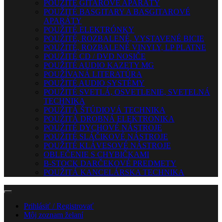
POUŽITÉ GITAROVÉ APARÁTY
POUŽITÉ BASGITARY A BASGITAROVÉ
APARÁTY
POUŽITÉ ELEKTRÓNKY
POUŽITÉ, ROZBALENÉ, VYSTAVENÉ BICIE
POUŽITÉ, ROZBALENÉ VINYLY, LP PLATNE
POUŽITÉ CD / DVD NOSIČE
POUŽITÉ AUDIO KAZETY MG
POUŽÍVANÁ LITERATÚRA
POUŽITÉ AUDIO SYSTÉMY
POUŽITÉ SVETLÁ, OSVETLENIE, SVETELNÁ
TECHNIKA
POUŽITÁ ŠTÚDIOVÁ TECHNIKA
POUŽITÁ DROBNÁ ELEKTRONIKA
POUŽITÉ DYCHOVÉ NÁSTROJE
POUŽITÉ SLÁČIKOVÉ NÁSTROJE
POUŽITÉ KLÁVESOVÉ NÁSTROJE
OBLEČENIE S CHYBIČKAMI
B-STOCK DARČEKOVÉ PREDMETY
POUŽITÁ KANCELÁRSKA TECHNIKA
Prihlásiť / Registrovať
Môj zoznam želaní