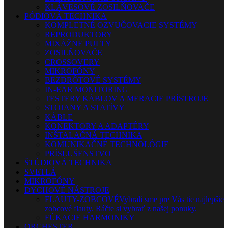
KLÁVESOVÉ ZOSILŇOVAČE
PÓDIOVÁ TECHNIKA
KOMPLETNÉ OZVUČOVACIE SYSTÉMY
REPRODUKTORY
MIXÁŽNE PULTY
ZOSILŇOVAČE
CROSSOVERY
MIKROFÓNY
BEZDRÔTOVÉ SYSTÉMY
IN-EAR MONITORING
TESTERY KÁBLOV A MERACIE PRÍSTROJE
STOJANY A STATÍVY
KÁBLE
KONEKTORY A ADAPTÉRY
INŠTALAČNÁ TECHNIKA
KOMUNIKAČNÉ TECHNOLÓGIE
PRÍSLUŠENSTVO
ŠTÚDIOVÁ TECHNIKA
SVETLÁ
MIKROFÓNY
DYCHOVÉ NÁSTROJE
FLAUTY-ZOBCOVÉ
Vybrali sme pre Vás tie najlepšie
zobcové flauty. Ráčte si vybrať z našej ponuky.
FÚKACIE HARMONIKY
ORCHESTER