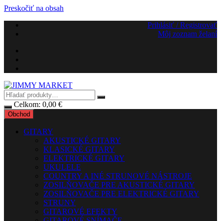
Preskočiť na obsah
Prihlásiť / Registrovať
Môj zoznam želaní
Celkom:
0,00
€
Obchod
GITARY
AKUSTICKÉ GITARY
KLASICKÉ GITARY
ELEKTRICKÉ GITARY
UKULELE
COUNTRY A INÉ STRUNOVÉ NÁSTROJE
ZOSILŇOVAČE PRE AKUSTICKÉ GITARY
ZOSILŇOVAČE PRE ELEKTRICKÉ GITARY
STRUNY
GITAROVÉ EFEKTY
GITAROVÉ SNÍMAČE