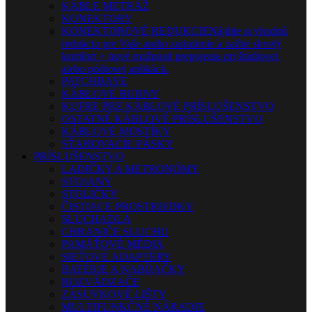
KÁBLE METRÁŽ
KONEKTORY
KONEKTOROVÉ REDUKCIE
Nájdite si vhodnú
redukciu pre Vaše audio zariadenie a zažite skvelý
komfort + nové možnosti prepojenia pri štúdiovej,
alebo pódiovej aplikácii.
PATCHBAYE
KÁBLOVÉ BUBNY
KUFRE PRE KÁBLOVÉ PRÍSLUŠENSTVO
OSTATNÉ KÁBLOVÉ PRÍSLUŠENSTVO
KÁBLOVÉ MOSTÍKY
SŤAHOVACIE PÁSKY
PRÍSLUŠENSTVO
LADIČKY A METRONÓMY
STOJANY
STOLIČKY
ČISTIACE PROSTRIEDKY
SLÚCHADLÁ
CHRÁNIČE SLUCHU
PAMÄŤOVÉ MÉDIÁ
SIEŤOVÉ ADAPTÉRY
BATÉRIE A NABÍJAČKY
ROZVÁDZAČE
ZÁSUVKOVÉ LIŠTY
MULTIFUNKČNÉ NÁRADIE