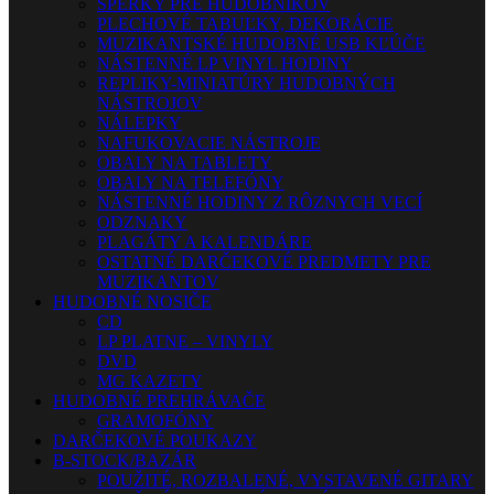
ŠPERKY PRE HUDOBNÍKOV
PLECHOVÉ TABUĽKY, DEKORÁCIE
MUZIKANTSKÉ HUDOBNÉ USB KĽÚČE
NÁSTENNÉ LP VINYL HODINY
REPLIKY-MINIATÚRY HUDOBNÝCH
NÁSTROJOV
NÁLEPKY
NAFUKOVACIE NÁSTROJE
OBALY NA TABLETY
OBALY NA TELEFÓNY
NÁSTENNÉ HODINY Z RÔZNYCH VECÍ
ODZNAKY
PLAGÁTY A KALENDÁRE
OSTATNÉ DARČEKOVÉ PREDMETY PRE
MUZIKANTOV
HUDOBNÉ NOSIČE
CD
LP PLATNE – VINYLY
DVD
MG KAZETY
HUDOBNÉ PREHRÁVAČE
GRAMOFÓNY
DARČEKOVÉ POUKAZY
B-STOCK/BAZÁR
POUŽITÉ, ROZBALENÉ, VYSTAVENÉ GITARY