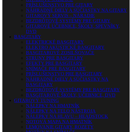
PRÍSLUŠENSTVO PRE GITARY
NÁHRADNÉ DIELY A SÚČIASTKY NA GITARY
GITAROVÝ SERVIS – NÁRADIE
BEZDRÔTOVÉ SYSTÉMY PRE GITARY
GITAROVÉ UČEBNICE, ŠKOLY, SPEVNÍKY,
DVD
BASGITARY
ELEKTRICKÉ BASGITARY
ELEKTRO AKUSTICKÉ BASGITARY
BASGITAROVÉ ZOSILŇOVAČE
STRUNY PRE BASGITARY
EFEKTY PRE BASGITARY
SNÍMAČE PRE BASGITARY
PRÍSLUŠENSTVO PRE BASGITARY
NÁHRADNÉ DIELY A SÚČIASTKY NA
BASGITARY
BEZDRÔTOVÉ SYSTÉMY PRE BASGITARY
BASGITAROVÉ ŠKOLY, UČEBNICE, DVD
GITAROVÝ TUNING
NÁLEPKY NA HMATNÍK
NÁLEPKY NA TELO NÁSTROJA
NÁLEPKY NA HLAVU – HEADSTOCK
NOTOVÁ MAPA NA HMATNÍK
LEMOVANIE GITARY, ROZETY