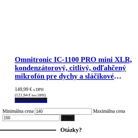
Omnitronic IC-1100 PRO mini XLR,
kondenzátorový, citlivý, odľahčený
mikrofón pre dychy a sláčikové
nástroje
149,99
€
s DPH
(
121,94
€
)
bez DPH
Pridať do košíka
Minimálna cena
Maximálna cena
Filter
Otázky?