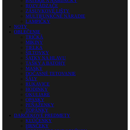
BATÉRIE A NABÍJAČKY
ROZVÁDZAČE
ZÁSUVKOVÉ LIŠTY
MULTIFUNKČNÉ NÁRADIE
LAMPIČKY
NOTY
OBLEČENIE
TRIČKÁ
MIKINY
TIELKA
ŠILTOVKY
ŠATKY NA HLAVU
TAŠKY A BATOHY
MASKY
DOČASNÉ TETOVANIE
ŠÁLY
RUKAVICE
HODINKY
OKULIARE
OPASKY
PEŇAŽENKY
TOPÁNKY
DARČEKOVÉ PREDMETY
KĽÚČENKY
HRNČEKY