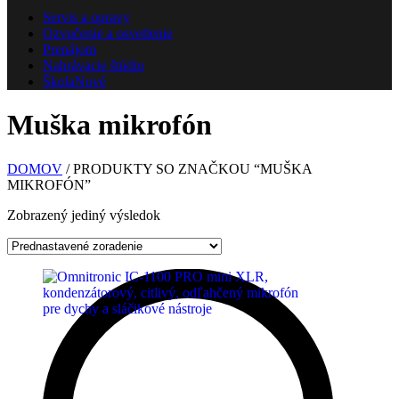
Servis a opravy
Ozvučenie a osvetlenie
Prenájom
Nahrávacie štúdio
Škola
Nové
Muška mikrofón
DOMOV
/ PRODUKTY SO ZNAČKOU “MUŠKA
MIKROFÓN”
Zobrazený jediný výsledok