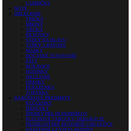
LAMPIČKY
NOTY
OBLEČENIE
TRIČKÁ
MIKINY
TIELKA
ŠILTOVKY
ŠATKY NA HLAVU
TAŠKY A BATOHY
MASKY
DOČASNÉ TETOVANIE
ŠÁLY
RUKAVICE
HODINKY
OKULIARE
OPASKY
PEŇAŽENKY
TOPÁNKY
DARČEKOVÉ PREDMETY
KĽÚČENKY
HRNČEKY
ŠPERKY PRE HUDOBNÍKOV
PLECHOVÉ TABUĽKY, DEKORÁCIE
MUZIKANTSKÉ HUDOBNÉ USB KĽÚČE
NÁSTENNÉ LP VINYL HODINY