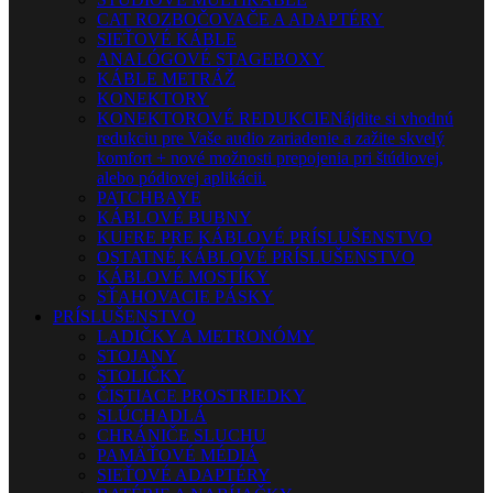
CAT ROZBOČOVAČE A ADAPTÉRY
SIEŤOVÉ KÁBLE
ANALÓGOVÉ STAGEBOXY
KÁBLE METRÁŽ
KONEKTORY
KONEKTOROVÉ REDUKCIE
Nájdite si vhodnú
redukciu pre Vaše audio zariadenie a zažite skvelý
komfort + nové možnosti prepojenia pri štúdiovej,
alebo pódiovej aplikácii.
PATCHBAYE
KÁBLOVÉ BUBNY
KUFRE PRE KÁBLOVÉ PRÍSLUŠENSTVO
OSTATNÉ KÁBLOVÉ PRÍSLUŠENSTVO
KÁBLOVÉ MOSTÍKY
SŤAHOVACIE PÁSKY
PRÍSLUŠENSTVO
LADIČKY A METRONÓMY
STOJANY
STOLIČKY
ČISTIACE PROSTRIEDKY
SLÚCHADLÁ
CHRÁNIČE SLUCHU
PAMÄŤOVÉ MÉDIÁ
SIEŤOVÉ ADAPTÉRY