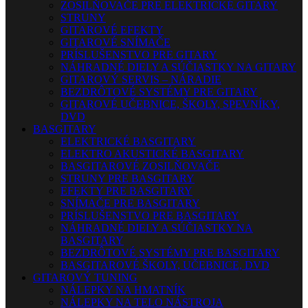
ZOSILŇOVAČE PRE ELEKTRICKÉ GITARY
STRUNY
GITAROVÉ EFEKTY
GITAROVÉ SNÍMAČE
PRÍSLUŠENSTVO PRE GITARY
NÁHRADNÉ DIELY A SÚČIASTKY NA GITARY
GITAROVÝ SERVIS – NÁRADIE
BEZDRÔTOVÉ SYSTÉMY PRE GITARY
GITAROVÉ UČEBNICE, ŠKOLY, SPEVNÍKY,
DVD
BASGITARY
ELEKTRICKÉ BASGITARY
ELEKTRO AKUSTICKÉ BASGITARY
BASGITAROVÉ ZOSILŇOVAČE
STRUNY PRE BASGITARY
EFEKTY PRE BASGITARY
SNÍMAČE PRE BASGITARY
PRÍSLUŠENSTVO PRE BASGITARY
NÁHRADNÉ DIELY A SÚČIASTKY NA
BASGITARY
BEZDRÔTOVÉ SYSTÉMY PRE BASGITARY
BASGITAROVÉ ŠKOLY, UČEBNICE, DVD
GITAROVÝ TUNING
NÁLEPKY NA HMATNÍK
NÁLEPKY NA TELO NÁSTROJA