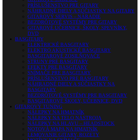
PRÍSLUŠENSTVO PRE GITARY
NÁHRADNÉ DIELY A SÚČIASTKY NA GITARY
GITAROVÝ SERVIS – NÁRADIE
BEZDRÔTOVÉ SYSTÉMY PRE GITARY
GITAROVÉ UČEBNICE, ŠKOLY, SPEVNÍKY,
DVD
BASGITARY
ELEKTRICKÉ BASGITARY
ELEKTRO AKUSTICKÉ BASGITARY
BASGITAROVÉ ZOSILŇOVAČE
STRUNY PRE BASGITARY
EFEKTY PRE BASGITARY
SNÍMAČE PRE BASGITARY
PRÍSLUŠENSTVO PRE BASGITARY
NÁHRADNÉ DIELY A SÚČIASTKY NA
BASGITARY
BEZDRÔTOVÉ SYSTÉMY PRE BASGITARY
BASGITAROVÉ ŠKOLY, UČEBNICE, DVD
GITAROVÝ TUNING
NÁLEPKY NA HMATNÍK
NÁLEPKY NA TELO NÁSTROJA
NÁLEPKY NA HLAVU – HEADSTOCK
NOTOVÁ MAPA NA HMATNÍK
LEMOVANIE GITARY, ROZETY