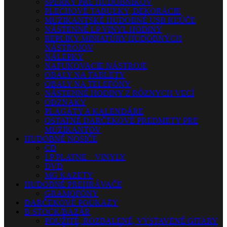
ŠPERKY PRE HUDOBNÍKOV
PLECHOVÉ TABUĽKY, DEKORÁCIE
MUZIKANTSKÉ HUDOBNÉ USB KĽÚČE
NÁSTENNÉ LP VINYL HODINY
REPLIKY-MINIATÚRY HUDOBNÝCH
NÁSTROJOV
NÁLEPKY
NAFUKOVACIE NÁSTROJE
OBALY NA TABLETY
OBALY NA TELEFÓNY
NÁSTENNÉ HODINY Z RÔZNYCH VECÍ
ODZNAKY
PLAGÁTY A KALENDÁRE
OSTATNÉ DARČEKOVÉ PREDMETY PRE
MUZIKANTOV
HUDOBNÉ NOSIČE
CD
LP PLATNE – VINYLY
DVD
MG KAZETY
HUDOBNÉ PREHRÁVAČE
GRAMOFÓNY
DARČEKOVÉ POUKAZY
B-STOCK/BAZÁR
POUŽITÉ, ROZBALENÉ, VYSTAVENÉ GITARY