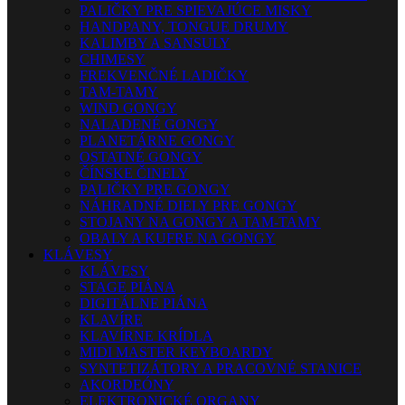
PALIČKY PRE SPIEVAJÚCE MISKY
HANDPANY, TONGUE DRUMY
KALIMBY A SANSULY
CHIMESY
FREKVENČNÉ LADIČKY
TAM-TAMY
WIND GONGY
NALADENÉ GONGY
PLANETÁRNE GONGY
OSTATNÉ GONGY
ČÍNSKE ČINELY
PALIČKY PRE GONGY
NÁHRADNÉ DIELY PRE GONGY
STOJANY NA GONGY A TAM-TAMY
OBALY A KUFRE NA GONGY
KLÁVESY
KLÁVESY
STAGE PIÁNA
DIGITÁLNE PIÁNA
KLAVÍRE
KLAVÍRNE KRÍDLA
MIDI MASTER KEYBOARDY
SYNTETIZÁTORY A PRACOVNÉ STANICE
AKORDEÓNY
ELEKTRONICKÉ ORGANY