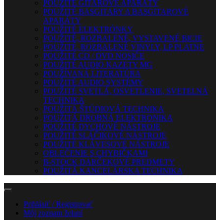
POUŽITÉ GITAROVÉ APARÁTY
POUŽITÉ BASGITARY A BASGITAROVÉ
APARÁTY
POUŽITÉ ELEKTRÓNKY
POUŽITÉ, ROZBALENÉ, VYSTAVENÉ BICIE
POUŽITÉ, ROZBALENÉ VINYLY, LP PLATNE
POUŽITÉ CD / DVD NOSIČE
POUŽITÉ AUDIO KAZETY MG
POUŽÍVANÁ LITERATÚRA
POUŽITÉ AUDIO SYSTÉMY
POUŽITÉ SVETLÁ, OSVETLENIE, SVETELNÁ
TECHNIKA
POUŽITÁ ŠTÚDIOVÁ TECHNIKA
POUŽITÁ DROBNÁ ELEKTRONIKA
POUŽITÉ DYCHOVÉ NÁSTROJE
POUŽITÉ SLÁČIKOVÉ NÁSTROJE
POUŽITÉ KLÁVESOVÉ NÁSTROJE
OBLEČENIE S CHYBIČKAMI
B-STOCK DARČEKOVÉ PREDMETY
POUŽITÁ KANCELÁRSKA TECHNIKA
Prihlásiť / Registrovať
Môj zoznam želaní