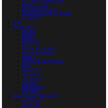
BATÉRIE A NABÍJAČKY
ROZVÁDZAČE
ZÁSUVKOVÉ LIŠTY
MULTIFUNKČNÉ NÁRADIE
LAMPIČKY
NOTY
OBLEČENIE
TRIČKÁ
MIKINY
TIELKA
ŠILTOVKY
ŠATKY NA HLAVU
TAŠKY A BATOHY
MASKY
DOČASNÉ TETOVANIE
ŠÁLY
RUKAVICE
HODINKY
OKULIARE
OPASKY
PEŇAŽENKY
TOPÁNKY
DARČEKOVÉ PREDMETY
KĽÚČENKY
HRNČEKY