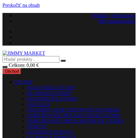
Preskočiť na obsah
Prihlásiť / Registrovať
Môj zoznam želaní
Celkom:
0,00
€
Obchod
GITARY
AKUSTICKÉ GITARY
KLASICKÉ GITARY
ELEKTRICKÉ GITARY
UKULELE
COUNTRY A INÉ STRUNOVÉ NÁSTROJE
ZOSILŇOVAČE PRE AKUSTICKÉ GITARY
ZOSILŇOVAČE PRE ELEKTRICKÉ GITARY
STRUNY
GITAROVÉ EFEKTY
GITAROVÉ SNÍMAČE