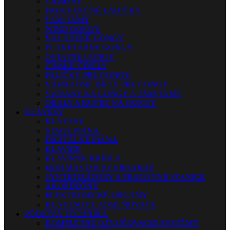
CHIMESY
FREKVENČNÉ LADIČKY
TAM-TAMY
WIND GONGY
NALADENÉ GONGY
PLANETÁRNE GONGY
OSTATNÉ GONGY
ČÍNSKE ČINELY
PALIČKY PRE GONGY
NÁHRADNÉ DIELY PRE GONGY
STOJANY NA GONGY A TAM-TAMY
OBALY A KUFRE NA GONGY
KLÁVESY
KLÁVESY
STAGE PIÁNA
DIGITÁLNE PIÁNA
KLAVÍRE
KLAVÍRNE KRÍDLA
MIDI MASTER KEYBOARDY
SYNTETIZÁTORY A PRACOVNÉ STANICE
AKORDEÓNY
ELEKTRONICKÉ ORGANY
KLÁVESOVÉ ZOSILŇOVAČE
PÓDIOVÁ TECHNIKA
KOMPLETNÉ OZVUČOVACIE SYSTÉMY