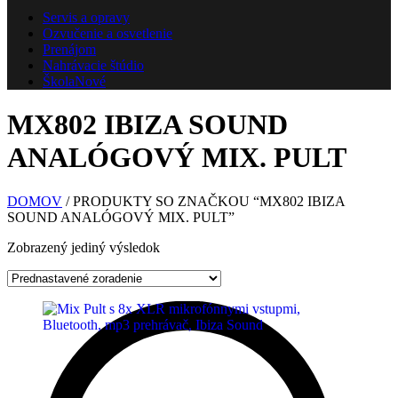
Servis a opravy
Ozvučenie a osvetlenie
Prenájom
Nahrávacie štúdio
Škola
Nové
MX802 IBIZA SOUND
ANALÓGOVÝ MIX. PULT
DOMOV
/ PRODUKTY SO ZNAČKOU “MX802 IBIZA
SOUND ANALÓGOVÝ MIX. PULT”
Zobrazený jediný výsledok