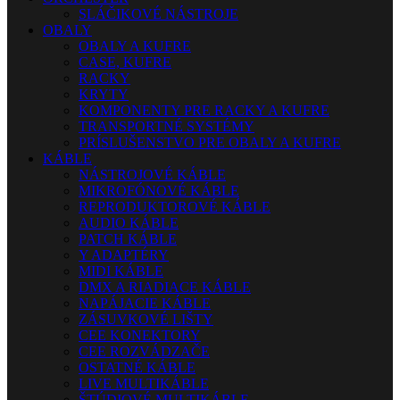
SLÁČIKOVÉ NÁSTROJE
OBALY
OBALY A KUFRE
CASE, KUFRE
RACKY
KRYTY
KOMPONENTY PRE RACKY A KUFRE
TRANSPORTNÉ SYSTÉMY
PRÍSLUŠENSTVO PRE OBALY A KUFRE
KÁBLE
NÁSTROJOVÉ KÁBLE
MIKROFÓNOVÉ KÁBLE
REPRODUKTOROVÉ KÁBLE
AUDIO KÁBLE
PATCH KÁBLE
Y ADAPTÉRY
MIDI KÁBLE
DMX A RIADIACE KÁBLE
NAPÁJACIE KÁBLE
ZÁSUVKOVÉ LIŠTY
CEE KONEKTORY
CEE ROZVÁDZAČE
OSTATNÉ KÁBLE
LIVE MULTIKÁBLE
ŠTÚDIOVÉ MULTIKÁBLE