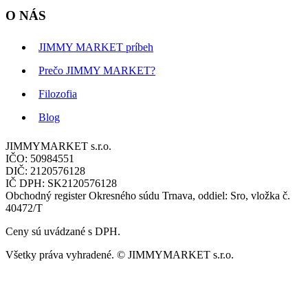
O NÁS
JIMMY MARKET príbeh
Prečo JIMMY MARKET?
Filozofia
Blog
JIMMYMARKET s.r.o.
IČO: 50984551
DIČ: 2120576128
IČ DPH: SK2120576128
Obchodný register Okresného súdu Trnava, oddiel: Sro, vložka č.
40472/T
Ceny sú uvádzané s DPH.
Všetky práva vyhradené. © JIMMYMARKET s.r.o.