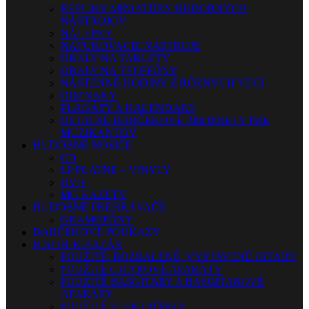
REPLIKY-MINIATÚRY HUDOBNÝCH
NÁSTROJOV
NÁLEPKY
NAFUKOVACIE NÁSTROJE
OBALY NA TABLETY
OBALY NA TELEFÓNY
NÁSTENNÉ HODINY Z RÔZNYCH VECÍ
ODZNAKY
PLAGÁTY A KALENDÁRE
OSTATNÉ DARČEKOVÉ PREDMETY PRE
MUZIKANTOV
HUDOBNÉ NOSIČE
CD
LP PLATNE – VINYLY
DVD
MG KAZETY
HUDOBNÉ PREHRÁVAČE
GRAMOFÓNY
DARČEKOVÉ POUKAZY
B-STOCK/BAZÁR
POUŽITÉ, ROZBALENÉ, VYSTAVENÉ GITARY
POUŽITÉ GITAROVÉ APARÁTY
POUŽITÉ BASGITARY A BASGITAROVÉ
APARÁTY
POUŽITÉ ELEKTRÓNKY