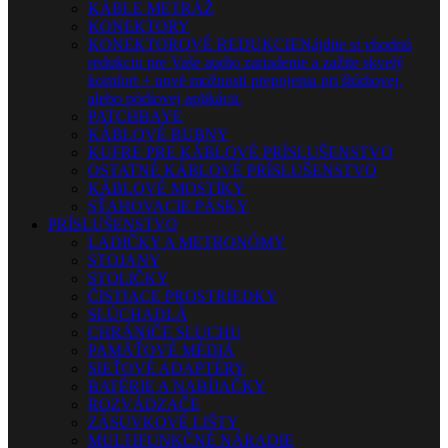
KÁBLE METRÁŽ
KONEKTORY
KONEKTOROVÉ REDUKCIE
Nájdite si vhodnú
redukciu pre Vaše audio zariadenie a zažite skvelý
komfort + nové možnosti prepojenia pri štúdiovej,
alebo pódiovej aplikácii.
PATCHBAYE
KÁBLOVÉ BUBNY
KUFRE PRE KÁBLOVÉ PRÍSLUŠENSTVO
OSTATNÉ KÁBLOVÉ PRÍSLUŠENSTVO
KÁBLOVÉ MOSTÍKY
SŤAHOVACIE PÁSKY
PRÍSLUŠENSTVO
LADIČKY A METRONÓMY
STOJANY
STOLIČKY
ČISTIACE PROSTRIEDKY
SLÚCHADLÁ
CHRÁNIČE SLUCHU
PAMÄŤOVÉ MÉDIÁ
SIEŤOVÉ ADAPTÉRY
BATÉRIE A NABÍJAČKY
ROZVÁDZAČE
ZÁSUVKOVÉ LIŠTY
MULTIFUNKČNÉ NÁRADIE