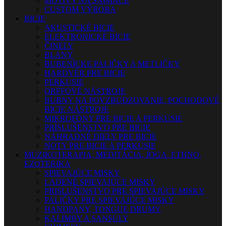
MOTÍVY NA SNÍMAČE
CUSTOM VÝROBA
BICIE
AKUSTICKÉ BICIE
ELEKTRONICKÉ BICIE
ČINELY
BLANY
BUBENÍCKE PALIČKY A METLIČKY
HARDVÉR PRE BICIE
PERKUSIE
ORFFOVÉ NÁSTROJE
BUBNY NA POVZBUDZOVANIE, POCHODOVÉ
BICIE NÁSTROJE
MIKROFÓNY PRE BICIE A PERKUSIE
PRÍSLUŠENSTVO PRE BICIE
NÁHRADNÉ DIELY PRE BICIE
NOTY PRE BICIE A PERKUSIE
MUZIKOTERAPIA, MEDITÁCIA, JOGA, ETHNO,
EZOTERIKA
SPIEVAJÚCE MISKY
LADENÉ SPIEVAJÚCE MISKY
PRISLUŠENSTVO PRE SPIEVAJÚCE MISKY
PALIČKY PRE SPIEVAJÚCE MISKY
HANDPANY, TONGUE DRUMY
KALIMBY A SANSULY