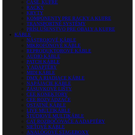
CASE, KUFRE
RACKY
KRYTY
KOMPONENTY PRE RACKY A KUFRE
TRANSPORTNÉ SYSTÉMY
PRÍSLUŠENSTVO PRE OBALY A KUFRE
KÁBLE
NÁSTROJOVÉ KÁBLE
MIKROFÓNOVÉ KÁBLE
REPRODUKTOROVÉ KÁBLE
AUDIO KÁBLE
PATCH KÁBLE
Y ADAPTÉRY
MIDI KÁBLE
DMX A RIADIACE KÁBLE
NAPÁJACIE KÁBLE
ZÁSUVKOVÉ LIŠTY
CEE KONEKTORY
CEE ROZVÁDZAČE
OSTATNÉ KÁBLE
LIVE MULTIKÁBLE
ŠTÚDIOVÉ MULTIKÁBLE
CAT ROZBOČOVAČE A ADAPTÉRY
SIEŤOVÉ KÁBLE
ANALÓGOVÉ STAGEBOXY