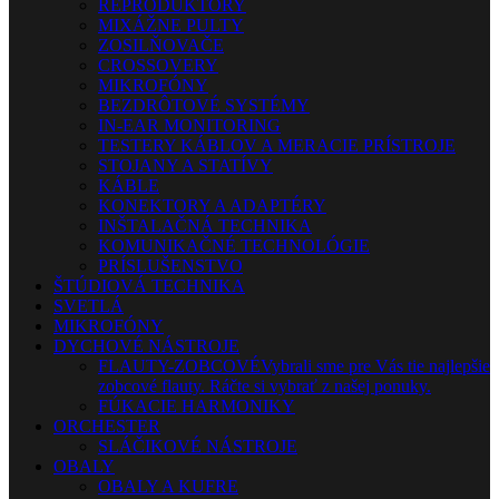
REPRODUKTORY
MIXÁŽNE PULTY
ZOSILŇOVAČE
CROSSOVERY
MIKROFÓNY
BEZDRÔTOVÉ SYSTÉMY
IN-EAR MONITORING
TESTERY KÁBLOV A MERACIE PRÍSTROJE
STOJANY A STATÍVY
KÁBLE
KONEKTORY A ADAPTÉRY
INŠTALAČNÁ TECHNIKA
KOMUNIKAČNÉ TECHNOLÓGIE
PRÍSLUŠENSTVO
ŠTÚDIOVÁ TECHNIKA
SVETLÁ
MIKROFÓNY
DYCHOVÉ NÁSTROJE
FLAUTY-ZOBCOVÉ
Vybrali sme pre Vás tie najlepšie
zobcové flauty. Ráčte si vybrať z našej ponuky.
FÚKACIE HARMONIKY
ORCHESTER
SLÁČIKOVÉ NÁSTROJE
OBALY
OBALY A KUFRE