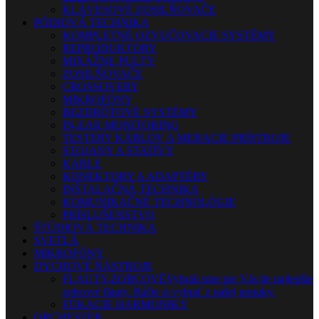
KLÁVESOVÉ ZOSILŇOVAČE
PÓDIOVÁ TECHNIKA
KOMPLETNÉ OZVUČOVACIE SYSTÉMY
REPRODUKTORY
MIXÁŽNE PULTY
ZOSILŇOVAČE
CROSSOVERY
MIKROFÓNY
BEZDRÔTOVÉ SYSTÉMY
IN-EAR MONITORING
TESTERY KÁBLOV A MERACIE PRÍSTROJE
STOJANY A STATÍVY
KÁBLE
KONEKTORY A ADAPTÉRY
INŠTALAČNÁ TECHNIKA
KOMUNIKAČNÉ TECHNOLÓGIE
PRÍSLUŠENSTVO
ŠTÚDIOVÁ TECHNIKA
SVETLÁ
MIKROFÓNY
DYCHOVÉ NÁSTROJE
FLAUTY-ZOBCOVÉ
Vybrali sme pre Vás tie najlepšie
zobcové flauty. Ráčte si vybrať z našej ponuky.
FÚKACIE HARMONIKY
ORCHESTER