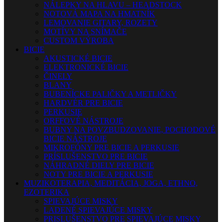
NÁLEPKY NA HLAVU – HEADSTOCK
NOTOVÁ MAPA NA HMATNÍK
LEMOVANIE GITARY, ROZETY
MOTÍVY NA SNÍMAČE
CUSTOM VÝROBA
BICIE
AKUSTICKÉ BICIE
ELEKTRONICKÉ BICIE
ČINELY
BLANY
BUBENÍCKE PALIČKY A METLIČKY
HARDVÉR PRE BICIE
PERKUSIE
ORFFOVÉ NÁSTROJE
BUBNY NA POVZBUDZOVANIE, POCHODOVÉ
BICIE NÁSTROJE
MIKROFÓNY PRE BICIE A PERKUSIE
PRÍSLUŠENSTVO PRE BICIE
NÁHRADNÉ DIELY PRE BICIE
NOTY PRE BICIE A PERKUSIE
MUZIKOTERAPIA, MEDITÁCIA, JOGA, ETHNO,
EZOTERIKA
SPIEVAJÚCE MISKY
LADENÉ SPIEVAJÚCE MISKY
PRISLUŠENSTVO PRE SPIEVAJÚCE MISKY