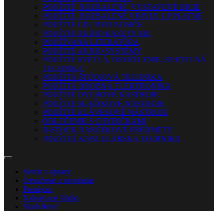
POUŽITÉ, ROZBALENÉ, VYSTAVENÉ BICIE
POUŽITÉ, ROZBALENÉ VINYLY, LP PLATNE
POUŽITÉ CD / DVD NOSIČE
POUŽITÉ AUDIO KAZETY MG
POUŽÍVANÁ LITERATÚRA
POUŽITÉ AUDIO SYSTÉMY
POUŽITÉ SVETLÁ, OSVETLENIE, SVETELNÁ
TECHNIKA
POUŽITÁ ŠTÚDIOVÁ TECHNIKA
POUŽITÁ DROBNÁ ELEKTRONIKA
POUŽITÉ DYCHOVÉ NÁSTROJE
POUŽITÉ SLÁČIKOVÉ NÁSTROJE
POUŽITÉ KLÁVESOVÉ NÁSTROJE
OBLEČENIE S CHYBIČKAMI
B-STOCK DARČEKOVÉ PREDMETY
POUŽITÁ KANCELÁRSKA TECHNIKA
Servis a opravy
Ozvučenie a osvetlenie
Prenájom
Nahrávacie štúdio
Škola
Nové